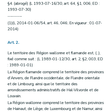
Art. 29
nonies
§4. (abrogé) (L 1993-07-16/30, art. 64, §1, 006; ED :
Art. 29
nonies
1
1993-07-30)
Art. 29
decies
Art. 29
undecies
----------
Sous-section 6
De l'élection des membres bruxellois. (L 1993-07-16/30, art. 40, ED : 08-06-1995
(1)(L 2014-01-06/54, art. 46, 046; En vigueur : 01-07-
Art. 30
2014)
Sous-section 7
(Insérée par L 2002-01-22/37, art. 8; ED : 05-03-2002) - Des modalités de l'élection autres que celles réglées par la présente loi
Art. 30
bis
Art. 31
Art. 2.
Art. 31
bis
Art. 31
ter
Le territoire des Région wallonne et flamande est, (...),
Section 2
Du fonctionnement
ère
Sous-section 1
Dispositions communes
fixé comme suit : (L 1989-01-12/30, art. 2, §2, 003; ED
Art. 32
: 1989-01-01)
Art. 33
La Région flamande comprend le territoire des provinces
Art. 34
Art. 35
d'Anvers, de Flandre occidentale, de Flandre orientale
Art. 36
et de Limbourg, ainsi que le territoire des
Art. 37
arrondissements administratifs de Hal-Vilvorde et de
Art. 37
bis
Louvain.
Art. 38
Art. 39
La Région wallonne comprend le territoire des provinces
Art. 40
de Hainaut, de Liège, de Luxembourg et de Namur, ainsi
Art. 41