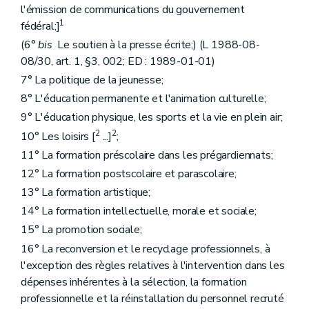
Art. 80
l'émission de communications du gouvernement
Art. 81
1
fédéral;]
Art. 82
(6°
bis
Le soutien à la presse écrite;) (L 1988-08-
Art. 83
Section 4
De la publication et de l'entrée en vigueur des arrêtés
08/30, art. 1, §3, 002; ED : 1989-01-01)
Art. 84
7° La politique de la jeunesse;
Art. 85
Art. 86
8° L'éducation permanente et l'animation culturelle;
Section 5
Des services
9° L'éducation physique, les sports et la vie en plein air;
Art. 87
2
2
10° Les loisirs [
...]
;
Art. 88
Art. 89
11° La formation préscolaire dans les prégardiennats;
Art. 90
12° La formation postscolaire et parascolaire;
Art. 91
Section 6
Personnel de l'enseignement.) (L 1988-08-08/30, art. 14, 002; ED : 1989-01-01)
13° La formation artistique;
Art. 91
bis
14° La formation intellectuelle, morale et sociale;
Titre IV
Coopération entre les Communautés
Art. 92
15° La promotion sociale;
Titre IV
bis
La coopération entre l'Etat, les Communautés et les Régions (L 1988-08-08/30, art. 15, 002; ED : 1989-01-01)
16° La reconversion et le recyclage professionnels, à
Art. 92
bis
l'exception des règles relatives à l'intervention dans les
Art. 92
bis
/1
Art. 92
ter
dépenses inhérentes à la sélection, la formation
Titre IV
ter
(Inséré par L 1993-05-05/65, art. 4, 005; ED : 18-05-1993) Information des Chambres et des (Parlements) sur les propositions d'actes normatifs de la Commission des Communautés européennes. (L 2006-03-27/33, art. 2, C, 034; ED : 21-04-2006)
professionnelle et la réinstallation du personnel recruté
Art. 92
quater