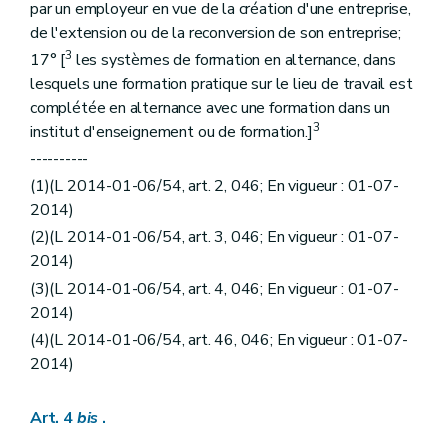
par un employeur en vue de la création d'une entreprise,
Titre V
Dispositions finales
de l'extension ou de la reconversion de son entreprise;
Art. 93
Art. 94
3
17° [
les systèmes de formation en alternance, dans
Art. 95
lesquels une formation pratique sur le lieu de travail est
Titre VI
Dispositions transitoires (L 1988-08-08/30, art. 17, 002; ED : 1988-08-23)
complétée en alternance avec une formation dans un
Art. 96
3
Art. 97
institut d'enseignement ou de formation.]
Art. 98
----------
Art. 99
(1)(L 2014-01-06/54, art. 2, 046; En vigueur : 01-07-
Art. 100
2014)
(2)(L 2014-01-06/54, art. 3, 046; En vigueur : 01-07-
2014)
(3)(L 2014-01-06/54, art. 4, 046; En vigueur : 01-07-
2014)
(4)(L 2014-01-06/54, art. 46, 046; En vigueur : 01-07-
2014)
Art. 4
bis
.