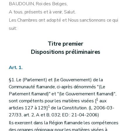
Art. 11
bis
BAUDOUIN, Roi des Belges,
Art. 12
A tous, présents et à venir, Salut.
Art. 13
Art. 14
Les Chambres ont adopté et Nous sanctionnons ce qui
Art. 15
suit:
Art. 16
Art. 16
bis
Art. 16
ter
Titre premier
Titre III
Des pouvoirs
Dispositions préliminaires
er
Chapitre I
Dispositions générales
Art. 17
Art. 18
Art. 1.
Art. 19
Art. 20
§1. Le (Parlement) et (le Gouvernement) de la
Art. 21
Art. 22
Communauté flamande, ci-après dénommés "(Le
Art. 23
Parlement flamand)" et "(le Gouvernement flamand)",
Chapitre II
Des (Parlements). (L 2006-03-27/33, art. 2, C, 032; ED : 21-04-2006)
1
sont compétents pour les matières visées [
aux
Section première
De la composition
1
Art. 24
articles 127 à 129]
de la Constitution. (L 2006-03-
Art. 24
bis
27/33, art. 2, A et B, 032; ED : 21-04-2006)
Art. 24
ter
Ils exercent dans la Région flamande les compétences
Section première
bis
Des élections. (L 1993-07-16/30, art. 11, ED : 08-06-1995)
ère
Sous-section 1
Des électeurs. (L 1993-07-16/30, art. 11, ED : 08-06-1995)
des organes régionaux pour les matières visées à