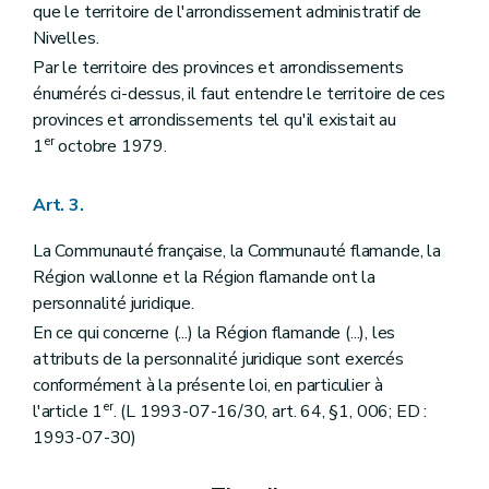
que le territoire de l'arrondissement administratif de
Art. 42
Art. 43
Nivelles.
Art. 44
Par le territoire des provinces et arrondissements
Art. 45
énumérés ci-dessus, il faut entendre le territoire de ces
Art. 46
Art. 47
provinces et arrondissements tel qu'il existait au
Art. 48
er
1
octobre 1979.
Art. 48
bis
Art. 49
Sous-section 2
Dispositions particulières
Art. 3.
Art. 50
Art. 51
La Communauté française, la Communauté flamande, la
Art. 52
Région wallonne et la Région flamande ont la
Art. 53
Section 3
De la publication et de l'entrée en vigueur des décrets
personnalité juridique.
Art. 54
En ce qui concerne (...) la Région flamande (...), les
Art. 55
attributs de la personnalité juridique sont exercés
Art. 56
conformément à la présente loi, en particulier à
Art. 57
Art. 58
er
l'article 1
. (L 1993-07-16/30, art. 64, §1, 006; ED :
Chapitre III
Des Gouvernements
1993-07-30)
Section première
De la composition
Art. 59