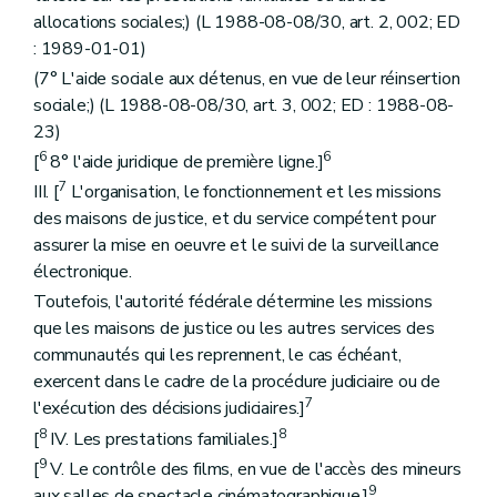
allocations sociales;) (L 1988-08-08/30, art. 2, 002; ED
: 1989-01-01)
(7° L'aide sociale aux détenus, en vue de leur réinsertion
sociale;) (L 1988-08-08/30, art. 3, 002; ED : 1988-08-
23)
6
6
[
8° l'aide juridique de première ligne.]
7
III. [
L'organisation, le fonctionnement et les missions
des maisons de justice, et du service compétent pour
assurer la mise en oeuvre et le suivi de la surveillance
électronique.
Toutefois, l'autorité fédérale détermine les missions
que les maisons de justice ou les autres services des
communautés qui les reprennent, le cas échéant,
exercent dans le cadre de la procédure judiciaire ou de
7
l'exécution des décisions judiciaires.]
8
8
[
IV. Les prestations familiales.]
9
[
V. Le contrôle des films, en vue de l'accès des mineurs
9
aux salles de spectacle cinématographique.]