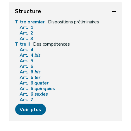
Structure
Titre premier
Dispositions préliminaires
Art. 1
Art. 2
Art. 3
Titre II
Des compétences
Art. 4
Art. 4
bis
Art. 5
Art. 6
Art. 6
bis
Art. 6
ter
Art. 6
quater
Art. 6
quinquies
Art. 6
sexies
Art. 7
Art. 7
bis
Voir plus
Art. 8
Art. 9
Art. 10
Art. 11