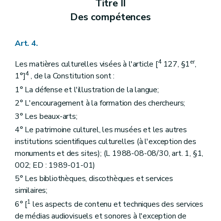
Art. 60
Titre II
Art. 61
Des compétences
Art. 62
Art. 63
Art. 64
Art. 4.
Art. 65
Art. 66
4
er
Les matières culturelles visées à l'article [
127, §1
,
Art. 67
4
Section 2
Du fonctionnement
1°]
, de la Constitution sont :
Sous-section première
Dispositions communes
1° La défense et l'illustration de la langue;
Art. 68
2° L'encouragement à la formation des chercheurs;
Art. 69
Art. 70
3° Les beaux-arts;
Art. 71
4° Le patrimoine culturel, les musées et les autres
Art. 72
Art. 73
institutions scientifiques culturelles (à l'exception des
Art. 74
monuments et des sites); (L 1988-08-08/30, art. 1, §1,
Art. 75
002; ED : 1989-01-01)
Sous-section 2
Dispositions particulières
Art. 76
5° Les bibliothèques, discothèques et services
Art. 77
similaires;
Section 3
Des compétences
1
6° [
les aspects de contenu et techniques des services
Art. 78
de médias audiovisuels et sonores à l'exception de
Art. 79