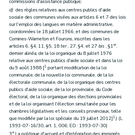
commissions d'assistance publique;
d)
des règles relatives aux centres publics d'aide
sociale des communes visées aux articles 6 et 7 des lois
sur l'emploi des langues en matière administrative,
coordonnées le 18 juillet 1966, et des communes de
Comines-Warneton et Fourons, inscrites dans les
er
articles 6, §4, 11, §5, 18
ter
, 27, §4, et 27
bis
, §1
,
dernier alinéa, de la loi organique du 8 juillet 1976
relative aux centres publics d'aide sociale et dans la loi
1
du 9 août 1988 [
portant modification de la loi
communale, de la nouvelle loi communale, de la loi
électorale communale, de la loi organique des centres
publics d'aide sociale, de la loi provinciale, du Code
électoral, de la loi organique des élections provinciales
et de la loi organisant l'élection simultanée pour les
chambres législatives et les conseils provinciaux, telle
1
que modifiée par la loi spéciale du 19 juillet 2012]
.) (L
1993-07-16/30, art. 1, 006; ED : 1993-07-30)
3° La politique d'accueil et d'intégration des immigrés.