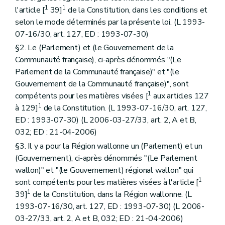
Art. 25
1
1
l'article [
39]
de la Constitution, dans les conditions et
Sous-section 2
De la répartition des électeurs et des bureaux de vote. (L 1993-07-16/30, art. 13, ED : 08-06-1995)
selon le mode déterminés par la présente loi. (L 1993-
Art. 26
07-16/30, art. 127, ED : 1993-07-30)
Art. 26
bis
Art. 26
ter
§2. Le (Parlement) et (le Gouvernement de la
Art. 26
quater
Communauté française), ci-après dénommés "(Le
Sous-section 3
De la convocation des électeurs. (L 1993-07-16/30, art. 18, ED : 08-06-1995)
Parlement de la Communauté française)" et "(le
Art. 27
Sous-section 4
Des candidatures et des bulletins de vote. (L 1993-07-16/30, art. 20, ED : 08-06-1995)
Gouvernement de la Communauté française)", sont
Art. 28
1
compétents pour les matières visées [
aux articles 127
Art. 28
bis
1
à 129]
de la Constitution. (L 1993-07-16/30, art. 127,
Art. 28
ter
ED : 1993-07-30) (L 2006-03-27/33, art. 2, A et B,
Art. 28
quater
Sous-section 5
De la répartition des sièges et de la désignation des élus. (L 1993-07-16/30, art. 25, ED : 08-06-1995))
032; ED : 21-04-2006)
Art. 29
§3. Il y a pour la Région wallonne un (Parlement) et un
Art. 29
bis
(Gouvernement), ci-après dénommés "(Le Parlement
Art. 29
ter
Art. 29
quater
wallon)" et "(le Gouvernement) régional wallon" qui
Art. 29
quinquies
1
sont compétents pour les matières visées à l'article [
Art. 29
sexies
1
39]
de la Constitution, dans la Région wallonne. (L
Art. 29
septies
1993-07-16/30, art. 127, ED : 1993-07-30) (L 2006-
Art. 29
octies
Art. 29
octies
1
03-27/33, art. 2, A et B, 032; ED : 21-04-2006)