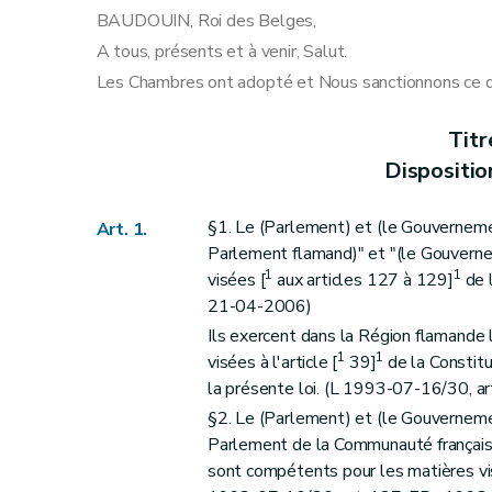
Art. 6
sexies
BAUDOUIN, Roi des Belges,
Art. 7
A tous, présents et à venir, Salut.
Art. 7
bis
Les Chambres ont adopté et Nous sanctionnons ce qu
Art. 8
Art. 9
Titr
Art. 10
Dispositio
Art. 11
Art. 11
bis
§1. Le (Parlement) et (le Gouvernem
Art. 1.
Art. 12
Parlement flamand)" et "(le Gouvern
1
1
Art. 13
visées [
aux articles 127 à 129]
de l
21-04-2006)
Art. 14
Ils exercent dans la Région flamande
Art. 15
1
1
visées à l'article [
39]
de la Constitu
Art. 16
la présente loi. (L 1993-07-16/30, a
Art. 16
bis
§2. Le (Parlement) et (le Gouvernem
Art. 16
ter
Parlement de la Communauté français
Titre III
Des pouvoirs
sont compétents pour les matières vi
er