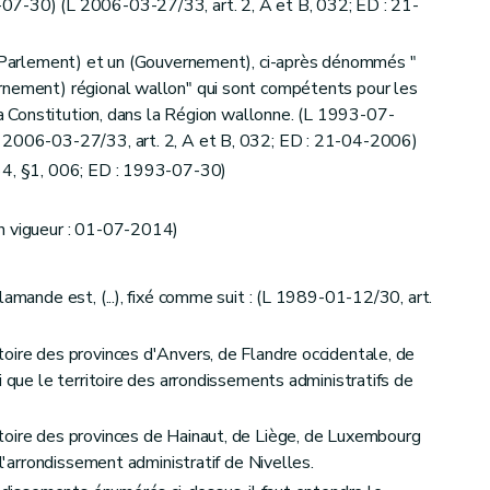
07-30) (L 2006-03-27/33, art. 2, A et B, 032; ED : 21-
n (Parlement) et un (Gouvernement), ci-après dénommés "
rnement) régional wallon" qui sont compétents pour les
a Constitution, dans la Région wallonne. (L 1993-07-
L 2006-03-27/33, art. 2, A et B, 032; ED : 21-04-2006)
64, §1, 006; ED : 1993-07-30)
n vigueur : 01-07-2014)
33, art. 2, C, 032; ED : 21-04-2006)
lamande est, (...), fixé comme suit : (L 1989-01-12/30, art.
oire des provinces d'Anvers, de Flandre occidentale, de
i que le territoire des arrondissements administratifs de
1993-07-16/30, art. 11, ED : 08-06-1995)
993-07-16/30, art. 11, ED : 08-06-1995)
toire des provinces de Hainaut, de Liège, de Luxembourg
 l'arrondissement administratif de Nivelles.