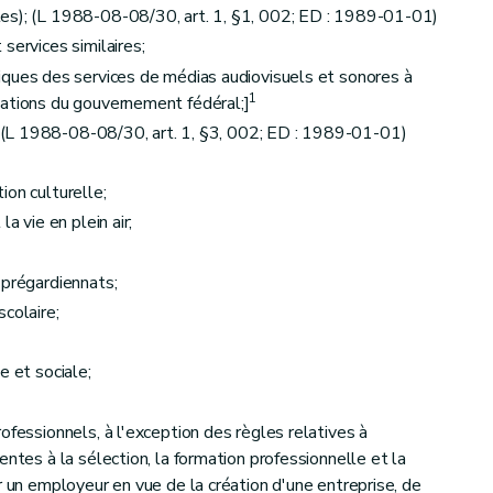
es); (L 1988-08-08/30, art. 1, §1, 002; ED : 1989-01-01)
services similaires;
ques des services de médias audiovisuels et sonores à
1
cations du gouvernement fédéral;]
) (L 1988-08-08/30, art. 1, §3, 002; ED : 1989-01-01)
ion culturelle;
a vie en plein air;
 prégardiennats;
s bruxellois. (L 1993-07-16/30, art. 40, ED : 08-06-1995
colaire;
 : 05-03-2002) - Des modalités de l'élection autres que celles réglées par la présente loi
e et sociale;
ofessionnels, à l'exception des règles relatives à
entes à la sélection, la formation professionnelle et la
r un employeur en vue de la création d'une entreprise, de