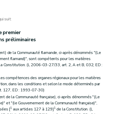
i suit:
e premier
ns préliminaires
ent) de la Communauté flamande, ci-après dénommés "(Le
ement flamand)", sont compétents pour les matières
a Constitution. (L 2006-03-27/33, art. 2, A et B, 032; ED :
 les compétences des organes régionaux pour les matières
tion, dans les conditions et selon le mode déterminés par
rt. 127, ED : 1993-07-30)
ent de la Communauté française), ci-après dénommés "(Le
e)" et "(le Gouvernement de la Communauté française)",
1
1
sées [
aux articles 127 à 129]
de la Constitution. (L