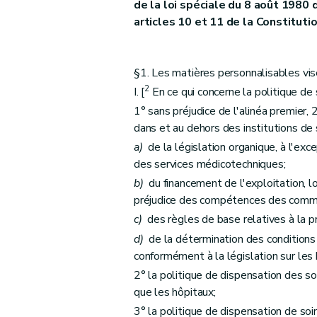
Art. 44
de la loi spéciale du 8 août 1980 
Art. 45
articles 10 et 11 de la Constitutio
Art. 46
Art. 47
§1. Les matières personnalisables visée
Art. 48
2
I. [
En ce qui concerne la politique de 
Art. 48
bis
1° sans préjudice de l'alinéa premier, 2
Art. 49
dans et au dehors des institutions de s
Sous-section 2
Dispositions particulièr
a)
de la législation organique, à l'exc
Art. 50
des services médicotechniques;
Art. 51
b)
du financement de l'exploitation, lor
Art. 52
préjudice des compétences des comm
Art. 53
c)
des règles de base relatives à la 
d)
de la détermination des conditions 
Section 3
De la publication et de l'entrée 
conformément à la législation sur les 
Art. 54
2° la politique de dispensation des so
Art. 55
que les hôpitaux;
Art. 56
3° la politique de dispensation de soi