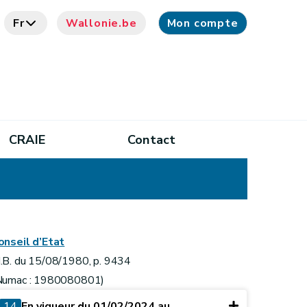
Fr
Wallonie.be
Mon compte
CRAIE
Contact
onseil d’Etat
.B. du 15/08/1980, p. 9434
Numac : 1980080801)
14
En vigueur du 01/02/2024 au ...