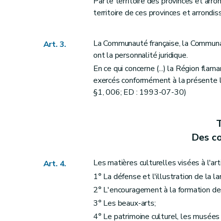
Par le territoire des provinces et arr
Sous-section 2
De la répartition des électeur
territoire de ces provinces et arrondis
Art. 26
Art. 26
bis
Art. 26
ter
La Communauté française, la Communa
Art. 3.
ont la personnalité juridique.
Art. 26
quater
En ce qui concerne (...) la Région flaman
Sous-section 3
De la convocation des 
exercés conformément à la présente loi,
Art. 27
§1, 006; ED : 1993-07-30)
Sous-section 4
Des candidatures et des bu
Art. 28
T
Art. 28
bis
Des c
Art. 28
ter
Art. 28
quater
Les matières culturelles visées à l'arti
Art. 4.
Sous-section 5
De la répartition des sièges et 
1° La défense et l'illustration de la l
Art. 29
2° L'encouragement à la formation de
Art. 29
bis
3° Les beaux-arts;
Art. 29
ter
4° Le patrimoine culturel, les musées e