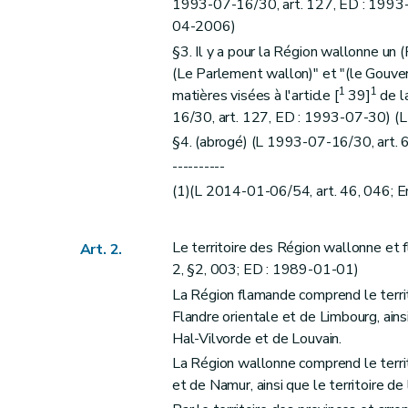
Chapitre I
Dispositions générales
1993-07-16/30, art. 127, ED : 1993-
04-2006)
Art. 17
§3. Il y a pour la Région wallonne u
Art. 18
(Le Parlement wallon)" et "(le Gouve
Art. 19
1
1
matières visées à l'article [
39]
de l
Art. 20
16/30, art. 127, ED : 1993-07-30) (
Art. 21
§4. (abrogé) (L 1993-07-16/30, art. 
Art. 22
----------
Art. 23
(1)(L 2014-01-06/54, art. 46, 046; E
Chapitre II
Des (Parlements). (L 2006-03-27/
Section première
De la composition
Le territoire des Région wallonne et f
Art. 2.
Art. 24
2, §2, 003; ED : 1989-01-01)
Art. 24
bis
La Région flamande comprend le territ
Art. 24
ter
Flandre orientale et de Limbourg, ains
Section première
bis
Des élections. (L 
Hal-Vilvorde et de Louvain.
ère
Sous-section 1
Des électeurs. (L 1
La Région wallonne comprend le terri
Art. 25
et de Namur, ainsi que le territoire de