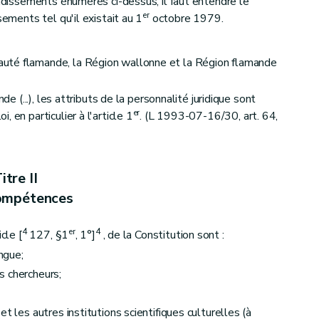
ondissements énumérés ci-dessus, il faut entendre le
s et des bureaux de vote. (L 1993-07-16/30, art. 13, ED : 08-06-1995)
er
sements tel qu'il existait au 1
octobre 1979.
uté flamande, la Région wallonne et la Région flamande
de (...), les attributs de la personnalité juridique sont
électeurs. (L 1993-07-16/30, art. 18, ED : 08-06-1995)
er
 en particulier à l'article 1
. (L 1993-07-16/30, art. 64,
lletins de vote. (L 1993-07-16/30, art. 20, ED : 08-06-1995)
itre II
ompétences
4
er
4
cle [
127, §1
, 1°]
, de la Constitution sont :
de la désignation des élus. (L 1993-07-16/30, art. 25, ED : 08-06-1995))
angue;
s chercheurs;
t les autres institutions scientifiques culturelles (à