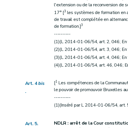
Art. 31
quater
l'extension ou de la reconversion de s
Section 2
Du fonctionnement
3
17° [
les systèmes de formation en al
ère
Sous-section 1
Dispositions commu
de travail est complétée en alternanc
Art. 32
3
de formation.]
Art. 33
----------
Art. 34
(1)(L 2014-01-06/54, art. 2, 046; En
Art. 35
(2)(L 2014-01-06/54, art. 3, 046; En
Art. 36
(3)(L 2014-01-06/54, art. 4, 046; En
Art. 37
(4)(L 2014-01-06/54, art. 46, 046; E
Art. 37
bis
Art. 38
1
[
Les compétences de la Communauté
Art. 4
bis
Art. 39
le pouvoir de promouvoir Bruxelles au 
.
Art. 40
----------
Art. 41
(1)(Inséré par L 2014-01-06/54, art.
Art. 42
Art. 43
NDLR : arrêt de la Cour constitution
Art. 5.