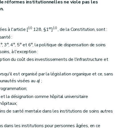
de réformes institutionnelles ne viole pas les
n.
10
er
10
s à l'article [
128, §1
]
, de la Constitution, sont :
santé :
°, 3°, 4°, 5° et 6°, la politique de dispensation de soins
oins, à l'exception :
es
eption du coût des investissements de l'infrastructure et
squ'il est organisé par la législation organique et ce, sans
unautés visées au
a)
;
programmation;
et la désignation comme hôpital universitaire
en vigueur des décrets
hôpitaux;
ins de santé mentale dans les institutions de soins autres
ns dans les institutions pour personnes âgées, en ce