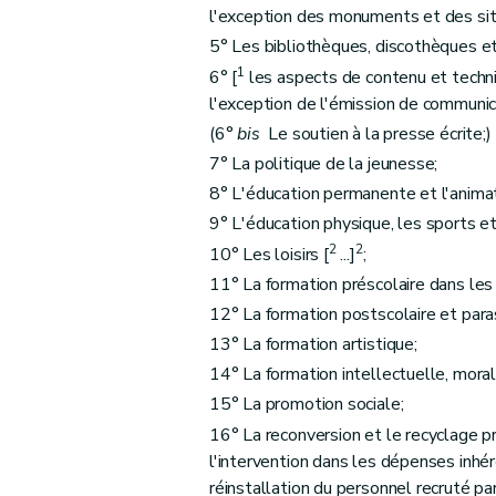
Art. 29
quater
l'exception des monuments et des sit
Art. 29
quinquies
5° Les bibliothèques, discothèques et 
Art. 29
sexies
1
6° [
les aspects de contenu et techni
Art. 29
septies
l'exception de l'émission de communi
Art. 29
octies
(6°
bis
Le soutien à la presse écrite;
Art. 29
octies
1
7° La politique de la jeunesse;
Art. 29
nonies
8° L'éducation permanente et l'animat
Art. 29
nonies
1
9° L'éducation physique, les sports et l
Art. 29
decies
2
2
10° Les loisirs [
...]
;
Art. 29
undecies
11° La formation préscolaire dans les
Sous-section 6
De l'élection des membre
12° La formation postscolaire et paras
Art. 30
13° La formation artistique;
Sous-section 7
(Insérée par L 2002-01-22/37, art. 8; ED
14° La formation intellectuelle, moral
15° La promotion sociale;
Art. 30
bis
16° La reconversion et le recyclage pr
Art. 31
l'intervention dans les dépenses inhér
Art. 31
bis
réinstallation du personnel recruté pa