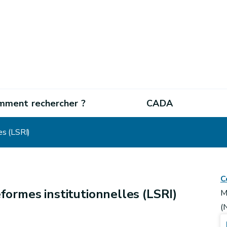
mment rechercher ?
CADA
es (LSRI)
C
éformes institutionnelles (LSRI)
M
(