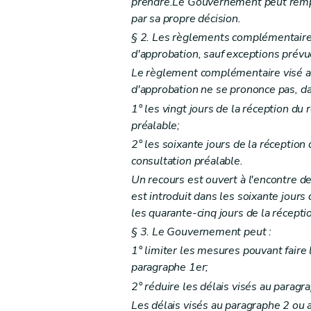
prendre.Le Gouvernement peut rempl
par sa propre décision.
§ 2. Les règlements complémentaires
d'approbation, sauf exceptions prév
Le règlement complémentaire visé au 
d'approbation ne se prononce pas, da
1° les vingt jours de la réception d
préalable;
2° les soixante jours de la réceptio
consultation préalable.
Un recours est ouvert à l'encontre d
est introduit dans les soixante jours 
les quarante-cinq jours de la réceptio
§ 3. Le Gouvernement peut :
1° limiter les mesures pouvant faire
paragraphe 1er;
2° réduire les délais visés au paragra
Les délais visés au paragraphe 2 ou 