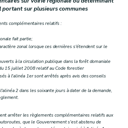
ntaires sur voirie régionale ou déterminant
al portant sur plusieurs communes
t finales
nts complémentaires relatifs :
onale fait partie;
aractère zonal lorsque ces dernières s'étendent sur le
ouverts à la circulation publique dans la forêt domaniale
 du 15 juillet 2008 relatif au Code forestier
s à l'alinéa 1er sont arrêtés après avis des conseils
 l'alinéa 2 dans les soixante jours à dater de la demande,
règlement.
nt arrêter les règlements complémentaires relatifs aux
s autoroutes, que le Gouvernement s'est abstenu de