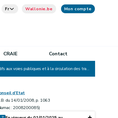
Fr
Wallonie.be
Mon compte
CRAIE
Contact
Décret relatif à la tutelle d'approbation de la Région wallonne sur les règlements complémentaires relatifs aux voies publiques et à la circulation des transports en commun
onseil d’Etat
.B. du 14/01/2008, p. 1063
Numac : 2008200085)
7
En vigueur du 01/01/2025 au ...