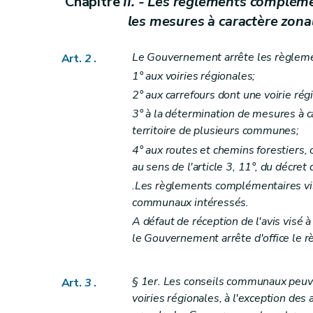
Chapitre
II. - Les règlements compléme
Art.
16
les mesures à caractère zon
Chapitre
XIII. - Les dispositions abrogatoires e
Art.
17
Le Gouvernement arrête les règleme
Art.
2
.
Art.
18
1° aux voiries régionales;
Art.
19
2° aux carrefours dont une voirie régi
3° à la détermination de mesures à c
territoire de plusieurs communes;
4° aux routes et chemins forestiers, 
au sens de l'article 3, 11°, du décret
.Les règlements complémentaires visé
communaux intéressés.
A défaut de réception de l'avis visé à
le Gouvernement arrête d'office le 
§ 1er. Les conseils communaux peuve
Art.
3
.
voiries régionales, à l'exception de