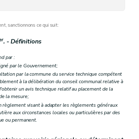
t de la signalisation
, sanctionnons ce qui suit:
t des chantiers
er
. - Définitions
s à la signalisation routière
d par :
ésigné par le Gouvernement;
nsultation par la commune du service technique compétent
t l’exécution d’office
lement à la délibération du conseil communal relative à
obtenir un avis technique relatif au placement de la
 de la mesure;
n règlement visant à adapter les règlements généraux
routière aux circonstances locales ou particulières par des
alisation routière
que ou permanent.