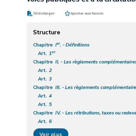
Télécharger
Ajouter aux favoris
Structure
er
Chapitre
I
. - Définitions
er
Art.
1
Chapitre
II. - Les règlements complémentaires sur voirie régiona
Art.
2
Art.
3
Chapitre
III. - Les règlements complémentai
Art.
4
Art.
5
Chapitre
IV. - Les rétributions, taxes ou red
Art.
6
Art.
7
Voir plus