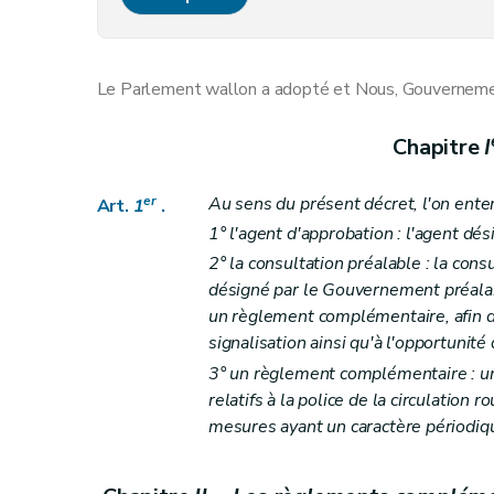
Art.
8
Chapitre
V. - L’autorité en charge du placemen
Art.
9
Le Parlement wallon a adopté et Nous, Gouvernement
Chapitre
VI. - La signalisation des obstacles e
Art.
10
Chapitre
I
Chapitre
VII. - La prise en charge des frais lié
Art.
11
er
Au sens du présent décret, l'on enten
Art.
1
.
Chapitre
VIII. - La circulation dans les ports
1° l'agent d'approbation : l'agent d
Art.
12
2° la consultation préalable : la co
Chapitre
IX. - Le contrôle de la signalisation e
désigné par le Gouvernement préalab
un règlement complémentaire, afin d'
Art.
13
signalisation ainsi qu'à l'opportunité
Chapitre
X. - La publicité
3° un règlement complémentaire : u
Art.
14
relatifs à la police de la circulation 
Chapitre
XI. - La banque de données de la sign
mesures ayant un caractère périodi
Art.
15
Chapitre
XII. - Les sanctions