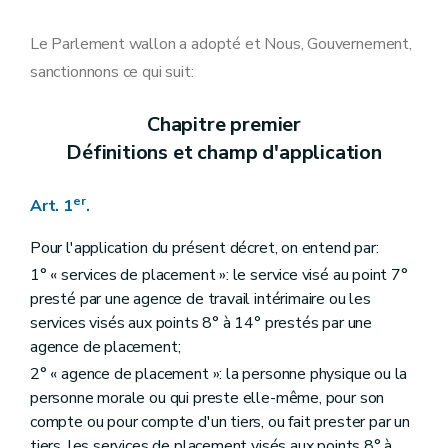
Art. 11
Art. 12
Chapitre V
Suspension et retrait de l'enregistrement de l'agence de placement ou de l'agrément de l'agence de travail intérimaire
Le Parlement wallon a adopté et Nous, Gouvernement,
Art. 13
sanctionnons ce qui suit:
Chapitre VI
Commission consultative et de concertation en matière de placement
Art. 14
Chapitre VII
Contrôle et sanctions
Chapitre premier
Art. 15
Définitions et champ d'application
Art. 16
Art. 17
Art. 18
er
Art. 1
.
Art. 19
Chapitre VIII
Dispositions abrogatoires, transitoires et finales
Art. 20
Pour l'application du présent décret, on entend par:
Art. 21
1° « services de placement »: le service visé au point 7°
Art. 22
presté par une agence de travail intérimaire ou les
Art. 23
Art. 24
services visés aux points 8° à 14° prestés par une
Art. 25
agence de placement;
Art. 26
2° « agence de placement »: la personne physique ou la
personne morale ou qui preste elle-même, pour son
compte ou pour compte d'un tiers, ou fait prester par un
tiers, les services de placement visés aux points 8° à