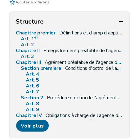
Ajouter aux favoris
Structure
Chapitre premier
Définitions et champ d'application
er
Art. 1
Art. 2
Chapitre II
Enregistrement préalable de l'agence de placement
Art. 3
Chapitre III
Agrément préalable de l'agence de travail intérimaire
Section première
Conditions d'octroi de l'agrément préalable
Art. 4
Art. 5
Art. 6
Art. 7
Section 2
Procédure d'octroi de l'agrément préalable
Art. 8
Art. 9
Chapitre IV
Obligations à charge de l'agence de placement enregistrée et de l'agence de travail intérimaire agréée
Section première
Obligations à charge de l'agence de placement enregistrée
Voir plus
Art. 10
Section 2
Obligations à charge de l'agence de travail intérimaire agréée