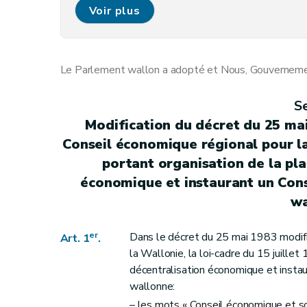
Art. 8
Voir plus
Art. 9
Art. 10
Art. 11
Le Parlement wallon a adopté et Nous, Gouvernement
Section
IV
Modifications des décrets du 12 avril 2001 relatif à l'organisation d
Art. 12
S
Art. 13
Modification du décret du 25 mai
Art. 14
Conseil économique régional pour la 
Art. 15
portant organisation de la pla
Art. 16
économique et instaurant un Cons
Art. 17
wa
Art. 18
Art. 19
er
Dans le décret du 25 mai 1983 modifia
Art. 1
.
Art. 20
la Wallonie, la loi-cadre du 15 juillet
Section
V
Modifications du Code wallon 
décentralisation économique et instau
wallonne:
Art. 21
– les mots « Conseil économique et s