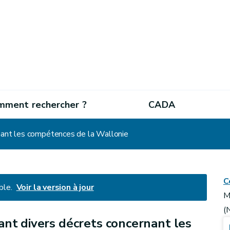
mment rechercher ?
CADA
rnant les compétences de la Wallonie
C
ble.
Voir la version à jour
M
(
ant divers décrets concernant les