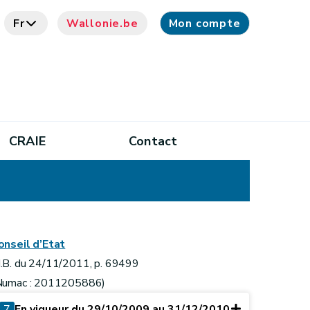
Fr
Wallonie.be
Mon compte
CRAIE
Contact
onseil d’Etat
.B. du 24/11/2011, p. 69499
Numac : 2011205886)
7
En vigueur du 29/10/2009 au 31/12/2010