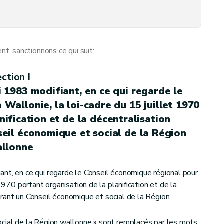
, sanctionnons ce qui suit:
u marché régional de l'électricité et du 19 décembre 2002 relatif à l'organisation du marché régional du gaz
ection
I
 1983 modifiant, en ce qui regarde le
Wallonie, la loi-cadre du 15 juillet 1970
nification et de la décentralisation
eil économique et social de la Région
llonne
nt, en ce qui regarde le Conseil économique régional pour
 1970 portant organisation de la planification et de la
du Logement
rant un Conseil économique et social de la Région
ocial de la Région wallonne » sont remplacés par les mots