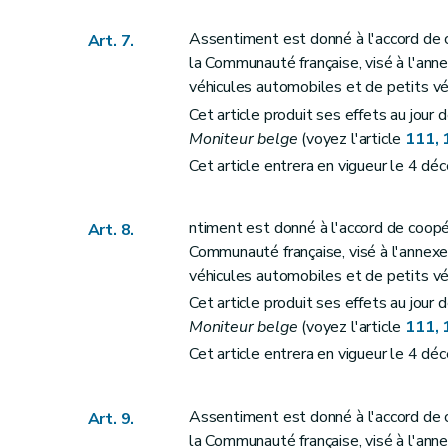
Art. 72
Art. 73
Assentiment est donné à l'accord de 
Art. 7.
Art. 74
la Communauté française, visé à l'an
Art. 75
véhicules automobiles et de petits vé
Art. 76
Cet article produit ses effets au jour 
Moniteur belge
(voyez l'article
111, 
Art. 77
Cet article entrera en vigueur le 4 d
Section
XX
Modifications du décret du 5 d
Art. 78
Art. 79
ntiment est donné à l'accord de coop
Art. 8.
Communauté française, visé à l'anne
Art. 80
véhicules automobiles et de petits vé
Art. 81
Cet article produit ses effets au jour 
Art. 82
Moniteur belge
(voyez l'article
111, 
Art. 83
Cet article entrera en vigueur le 4 d
Art. 84
Section
XXI
Modification du décret du 5 mars 2008 portant cons
Assentiment est donné à l'accord de 
Art. 9.
Art. 85
la Communauté française, visé à l'an