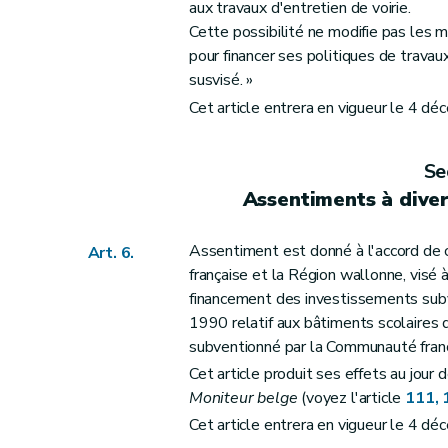
Section
XVIII
Modification du Livre I
du Co
aux travaux d'entretien de voirie.
Art. 58
Cette possibilité ne modifie pas les 
pour financer ses politiques de travau
Art. 59
susvisé. »
Art. 60
Cet article entrera en vigueur le 4 d
Art. 61
Art. 62
Se
Art. 63
Assentiments à dive
Art. 64
Art. 65
Assentiment est donné à l'accord de 
Art. 6.
Art. 66
française et la Région wallonne, visé
Art. 67
financement des investissements subve
Art. 68
1990 relatif aux bâtiments scolaires 
Section
XIX
Modifications du décret du 11
subventionné par la Communauté franç
Art. 69
Cet article produit ses effets au jour 
Art. 70
Moniteur belge
(voyez l'article
111, 
Art. 71
Cet article entrera en vigueur le 4 d