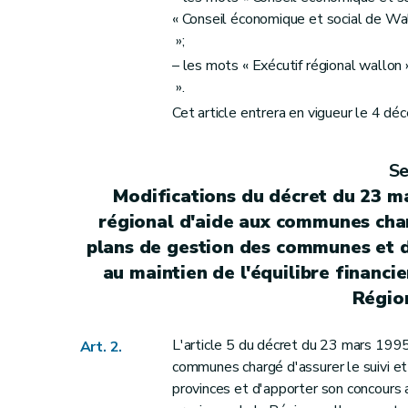
Art. 22
« Conseil économique et social de Wa
Art. 23
»;
Section
VI
Modification du décret du 19 décembre 2002 instituant 
– les mots « Exécutif régional wallo
Art. 24
».
Section
VII
Modifications du décret du 25 avril 2002 relatif aux aides visant à favoriser l'engagement de demandeurs 
Cet article entrera en vigueur le 4 d
Art. 25
Art. 26
Se
Art. 27
Modifications du décret du 23 m
Art. 28
régional d'aide aux communes charg
Art. 29
plans de gestion des communes et d
Art. 30
au maintien de l'équilibre financ
Section
VIII
Modifications du décret du 14 décembre 2006 relatif à l'agrément et au subventionnem
Régio
Art. 31
Art. 32
L'article 5 du décret du 23 mars 1995
Art. 2.
Section
IX
Modification du décret du 11 juillet 2002 organisant le statut de la 
communes chargé d'assurer le suivi e
Art. 33
provinces et d'apporter son concours 