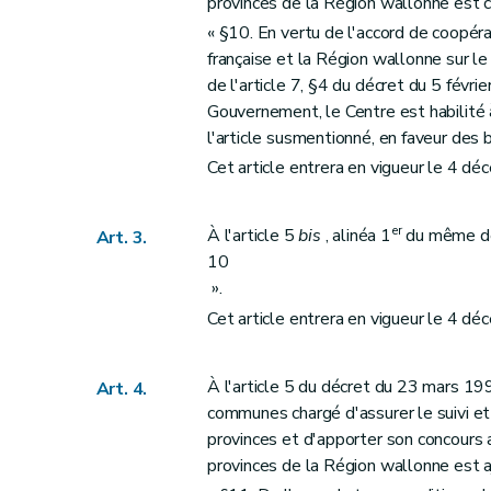
Section
X
Modification du décret du 3 avril 2009 portant création de la Caisse d'Investissement de W
provinces de la Région wallonne est 
Art. 34
« §10. En vertu de l'accord de coopér
française et la Région wallonne sur 
Section
XI
Modification du décret du 2 avril 1998 créan
de l'article 7, §4 du décret du 5 févr
Art. 35
Gouvernement, le Centre est habilité 
Section
XII
Modifications du décret du 18 octobre 2007 relati
l'article susmentionné, en faveur des b
Art. 36
Cet article entrera en vigueur le 4 d
Art. 37
Art. 38
er
À l'article 5
bis
, alinéa 1
du même déc
Art. 3.
Section
XIII
Modification du décret fiscal du 22 mars 2007 favorisant la prévention et la valorisation des déchets en
10
Art. 39
».
Section
XIV
Transposition partielle de la Directive 2001/42/CE du Parlement européen e
Cet article entrera en vigueur le 4 d
Art. 40
Art. 41
À l'article 5 du décret du 23 mars 199
Art. 4.
Art. 42
communes chargé d'assurer le suivi e
Art. 43
provinces et d'apporter son concours 
Art. 44
provinces de la Région wallonne est a