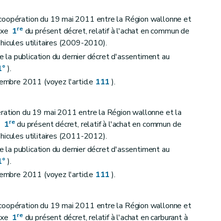
coopération du 19 mai 2011 entre la Région wallonne et
re
nexe
1
du présent décret, relatif à l'achat en commun de
hicules utilitaires (2009-2010).
de la publication du dernier décret d'assentiment au
1°
).
écembre 2011 (voyez l'article
111
).
écembre 2008 relatif à la gestion des sols
ération du 19 mai 2011 entre la Région wallonne et la
re
xe
1
du présent décret, relatif à l'achat en commun de
hicules utilitaires (2011-2012).
de la publication du dernier décret d'assentiment au
1°
).
écembre 2011 (voyez l'article
111
).
titution de l'Agence wallonne de l'Air et du Climat en service à gestion séparée
coopération du 19 mai 2011 entre la Région wallonne et
re
nexe
1
du présent décret, relatif à l'achat en carburant à