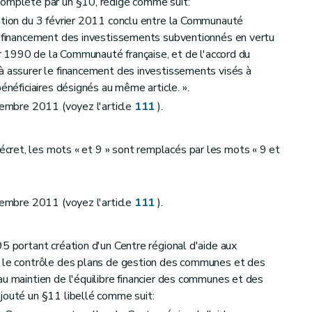
allonie et instituant une réduction de l'impôt des personnes physiques en cas de souscription d'actions ou d'obligations de la Caisse
complété par un §10, rédigé comme suit:
ation du 3 février 2011 conclu entre la Communauté
le financement des investissements subventionnés en vertu
t l'Agence wallonne à l'Exportation et aux Investissements étrangers
ier 1990 de la Communauté française, et de l'accord du
à assurer le financement des investissements visés à
f aux services de taxis et aux services de location de voitures avec chauffeur
énéficiaires désignés au même article. ».
écembre 2011 (voyez l'article
111
).
ret, les mots « et 9 » sont remplacés par les mots « 9 et
 Région wallonne et portant modification du décret du 6 mai 1999 relatif à l'établissement, au recouvrement et au contentieux en matière de taxes régionales directes
t du Conseil du 27 juin 2001 relative à l'évaluation des incidences de certains plans et programmes sur l'environnement
écembre 2011 (voyez l'article
111
).
5 portant création d'un Centre régional d'aide aux
t le contrôle des plans de gestion des communes et des
au maintien de l'équilibre financier des communes et des
jouté un §11 libellé comme suit: