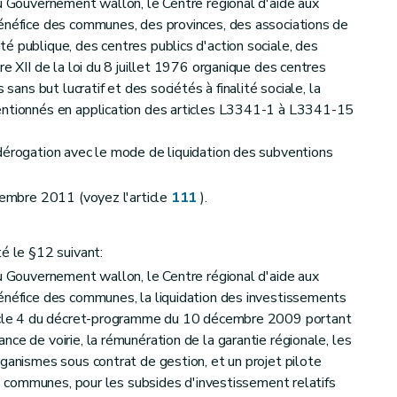
du Gouvernement wallon, le Centre régional d'aide aux
bénéfice des communes, des provinces, des associations de
é publique, des centres publics d'action sociale, des
me, du Patrimoine, le décret du 11 mars 1999 relatif au permis d'environnement et le décret du 11 mars 2004 relatif aux infrastructures d'accueil des activités économiques
re XII de la loi du 8 juillet 1976 organique des centres
 sans but lucratif et des sociétés à finalité sociale, la
tuels effets nocifs et nuisances provoqués par les rayonnements non ionisants générés par des antennes émettrices stationnaires
entionnés en application des articles L3341-1 à L3341-15
dérogation avec le mode de liquidation des subventions
écembre 2011 (voyez l'article
111
).
e 1964 relative à la lutte contre la pollution atmosphérique
té le §12 suivant:
du Gouvernement wallon, le Centre régional d'aide aux
énéfice des communes, la liquidation des investissements
rticle 4 du décret-programme du 10 décembre 2009 portant
ce de voirie, la rémunération de la garantie régionale, les
rganismes sous contrat de gestion, et un projet pilote
des communes, pour les subsides d'investissement relatifs