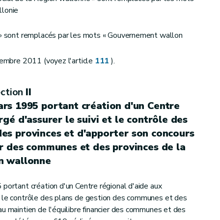
llonie
une centralisation financière des trésoreries des organismes d'intérêt public wallons
n » sont remplacés par les mots « Gouvernement wallon
d'emploi inoccupés par les pouvoirs locaux, régionaux et communautaires, par certains employeurs du secteur non marchand, de l'enseignement et du secteur marchand
écembre 2011 (voyez l'article
111
).
ction
II
ars 1995 portant création d'un Centre
é d'assurer le suivi et le contrôle des
es provinces et d'apporter son concours
ier des communes et des provinces de la
ent des « Initiatives de développement de l'emploi dans le secteur des services de proximité à finalité sociale », en abrégé « IDESS »
n wallonne
 portant création d'un Centre régional d'aide aux
Société wallonne de financement et de garantie des petites et moyennes entreprises, en abrégé « SOWALFIN »
t le contrôle des plans de gestion des communes et des
au maintien de l'équilibre financier des communes et des