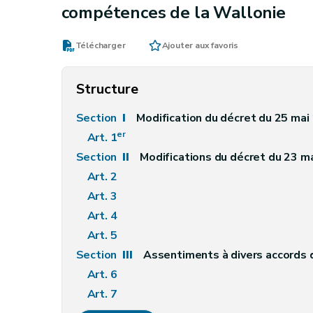
compétences de la Wallonie
Télécharger
Ajouter aux favoris
Structure
Section
I
Modification du décret du 25 mai 1983 modifiant, en ce qui regarde le Conseil économique régional pour la Wallonie, la l
er
Art. 1
Section
II
Modifications du décret du 23 mars 1995 portant création d'un Centre régional d'aide aux communes chargé d'assurer le suivi
Art. 2
Art. 3
Art. 4
Art. 5
Section
III
Assentiments à divers accords 
Art. 6
Art. 7