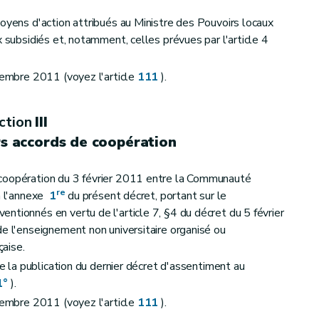
de de l'Environnement
moyens d'action attribués au Ministre des Pouvoirs locaux
x subsidiés et, notamment, celles prévues par l'article 4
écembre 2011 (voyez l'article
111
).
ction
III
rs accords de coopération
coopération du 3 février 2011 entre la Communauté
re
 à l'annexe
1
du présent décret, portant sur le
ntionnés en vertu de l'article 7, §4 du décret du 5 février
de l'enseignement non universitaire organisé ou
 mars 1999 relatif au permis d'environnement
aise.
de la publication du dernier décret d'assentiment au
1°
).
écembre 2011 (voyez l'article
111
).