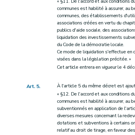
Art. 45
« §11. De l'accord et aux conditions 
communes est habilité à assurer, au 
Art. 46
communes, des établissements d'utilit
Section
XV
Modification du décret du 30 avril 2009 modifiant le Code wallon de l'Aménagement du Territoire, de l'Urbanis
associations créées en vertu du chapit
Art. 47
publics d'aide sociale, des associations
Section
XVI
Modifications du décret du 3 avril 2009 relatif à la protection contre les éven
liquidation des investissements subv
Art. 48
du Code de la démocratie locale.
Art. 49
Ce mode de liquidation s'effectue en 
visées dans la législation précitée. »
Art. 50
Cet article entrera en vigueur le 4 d
Art. 51
Section
XVII
Modifications de la loi du 28 décembr
Art. 52
À l'article 5 du même décret est ajou
Art. 5.
Art. 53
« §12. De l'accord et aux conditions 
communes est habilité à assurer, au b
Art. 54
subventionnés en application de l'a
Art. 55
diverses mesures concernant la redevan
Art. 56
dotations et subventions à certains o
Art. 57
relatif au droit de tirage, en faveur 
er