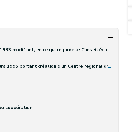
oi-cadre du 15 juillet 1970 portant organisation de la planification et de la décentralisation économique et instaurant un Conseil économique et social de la Région wallonne
 et le contrôle des plans de gestion des communes et des provinces et d'apporter son concours au maintien de l'équilibre financier des communes et des provinces de la Région wallonne
de coopération