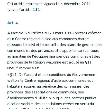
Art. 90
Cet article entrera en vigueur le 4 décembre 2011
Section
XXIII
Modifications des règles de participation du public à l'élaboration des conventions environnementales telles que prévues au Livre I
(voyez l'article
111
).
Art. 91
Art. 92
Art. 93
Art. 4.
Art. 94
Art. 95
À l'article 5 du décret du 23 mars 1995 portant création
Art. 96
Art. 97
d'un Centre régional d'aide aux communes chargé
Art. 98
d'assurer le suivi et le contrôle des plans de gestion des
Art. 99
communes et des provinces et d'apporter son concours
Art. 100
au maintien de l'équilibre financier des communes et des
Section
XXIV
Modification du décret du 15 juillet 2008 relatif au Code forestier
Art. 101
provinces de la Région wallonne est ajouté un §11
Section
XXV
Modification du décret du 19 mars 2009 relatif à la conservation du domaine public régional routier et des voies hydrauliques
libellé comme suit:
Art. 102
« §11. De l'accord et aux conditions du Gouvernement
Section
XXVI
Modifications du décret du 19 décembre 2007 relatif à la tutelle d'approbation de la Région wallonne sur les règlements complémentaires relatifs aux voies publiques et à la circulation des transports en commun
Art. 103
wallon, le Centre régional d'aide aux communes est
Art. 104
habilité à assurer, au bénéfice des communes, des
Section
XXVII
Modifications du décret du 10 mars 1994 relatif à la création de la Société wallonne de Financement complémentaire des Infrastructures
provinces, des associations de communes, des
Art. 105
établissements d'utilité publique, des centres publics
Art. 106
Art. 107
d'action sociale, des associations créées en vertu du
Section
XXVIII
Modification du décret-programme du 22 juillet 2010 portant des mesures diverses en matière de bonne gouvernance, de simplification administrative, d'énergie, de logement, de fiscalité, d'emploi, de politique aéroportuaire, d'économie, d'environnement, d'aménagement du territoire, de pouvoirs locaux, d 'agriculture et de travaux publics