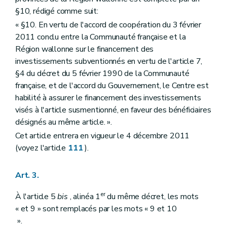
Art. 70
§10, rédigé comme suit:
Art. 71
« §10. En vertu de l'accord de coopération du 3 février
Art. 72
2011 conclu entre la Communauté française et la
Art. 73
Art. 74
Région wallonne sur le financement des
Art. 75
investissements subventionnés en vertu de l'article 7,
Art. 76
§4 du décret du 5 février 1990 de la Communauté
Art. 77
française, et de l'accord du Gouvernement, le Centre est
Section
XX
Modifications du décret du 5 décembre 2008 relatif à la gestion des sols
Art. 78
habilité à assurer le financement des investissements
Art. 79
visés à l'article susmentionné, en faveur des bénéficiaires
Art. 80
désignés au même article. ».
Art. 81
Art. 82
Cet article entrera en vigueur le 4 décembre 2011
Art. 83
(voyez l'article
111
).
Art. 84
Section
XXI
Modification du décret du 5 mars 2008 portant constitution de l'Agence wallonne de l'Air et du Climat en service à gestion séparée
Art. 85
Art. 3.
Section
XXII
Modifications du Livre II du Code de l'Environnement, contenant le Code de l'Eau
Art. 86
er
À l'article 5
bis
, alinéa 1
du même décret, les mots
Art. 87
« et 9 » sont remplacés par les mots « 9 et 10
Art. 88
Art. 89
».