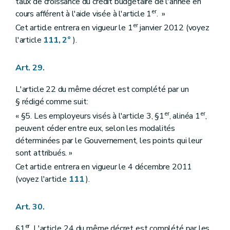
taux de croissance du crédit budgétaire de l'année en
er
cours afférent à l'aide visée à l'article 1
. »
er
Cet article entrera en vigueur le 1
janvier 2012 (voyez
l'article
111, 2°
).
Art. 29.
L'article 22 du même décret est complété par un
§ rédigé comme suit:
er
er
« §5. Les employeurs visés à l'article 3, §1
, alinéa 1
,
peuvent céder entre eux, selon les modalités
déterminées par le Gouvernement, les points qui leur
sont attribués. »
Cet article entrera en vigueur le 4 décembre 2011
(voyez l'article
111
).
Art. 30.
er
§1
. L'article 24 du même décret est complété par les