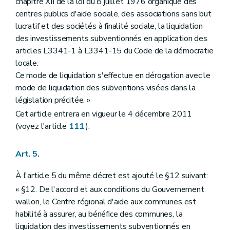
chapitre XII de la loi du 8 juillet 1976 organique des
Art. 108
centres publics d'aide sociale, des associations sans but
Section
XXIX
Dispositions finales
lucratif et des sociétés à finalité sociale, la liquidation
Art. 109
Art. 110
des investissements subventionnés en application des
Art. 111
articles L3341-1 à L3341-15 du Code de la démocratie
Annexe
locale.
Ce mode de liquidation s'effectue en dérogation avec le
mode de liquidation des subventions visées dans la
législation précitée. »
Cet article entrera en vigueur le 4 décembre 2011
(voyez l'article
111
).
Art. 5.
À l'article 5 du même décret est ajouté le §12 suivant:
« §12. De l'accord et aux conditions du Gouvernement
wallon, le Centre régional d'aide aux communes est
habilité à assurer, au bénéfice des communes, la
liquidation des investissements subventionnés en