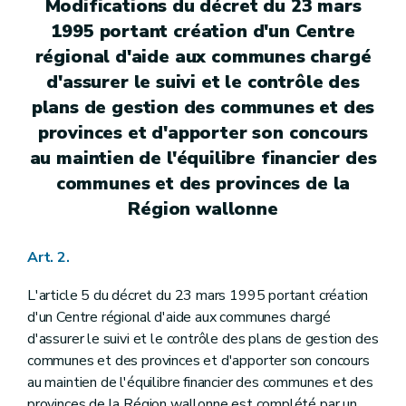
Modifications du décret du 23 mars
Art. 49
Art. 50
1995 portant création d'un Centre
Art. 51
régional d'aide aux communes chargé
Section
XVII
Modifications de la loi du 28 décembre 1964 relative à la lutte contre la pollution atmosphérique
Art. 52
d'assurer le suivi et le contrôle des
Art. 53
plans de gestion des communes et des
Art. 54
Art. 55
provinces et d'apporter son concours
Art. 56
au maintien de l'équilibre financier des
Art. 57
er
Section
XVIII
Modification du Livre I
du Code de l'Environnement
communes et des provinces de la
Art. 58
Région wallonne
Art. 59
Art. 60
Art. 61
Art. 2.
Art. 62
Art. 63
L'article 5 du décret du 23 mars 1995 portant création
Art. 64
d'un Centre régional d'aide aux communes chargé
Art. 65
Art. 66
d'assurer le suivi et le contrôle des plans de gestion des
Art. 67
communes et des provinces et d'apporter son concours
Art. 68
au maintien de l'équilibre financier des communes et des
Section
XIX
Modifications du décret du 11 mars 1999 relatif au permis d'environnement
provinces de la Région wallonne est complété par un
Art. 69