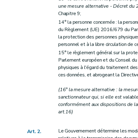
Art. 54
une mesure alternative - Décret du 2
Art. 55
Chapitre 9;
Art. 56
14° la personne concernée : la personne
du Règlement (UE) 2016/679 du Parle
Art. 57
la protection des personnes physique
Sous-section 3
Décision infligeant une a
personnel et à la libre circulation de
Art. 58
15° le règlement général sur la pro
Art. 59
Parlement européen et du Conseil du 2
Art. 60
physiques à l'égard du traitement des 
Art. 61
ces données, et abrogeant la Directi
Art. 62
(16° la mesure alternative : la mesur
Art. 63
sanctionnateur qui, si elle est vala
Art. 64
conformément aux dispositions de la 
Art. 65
art.16)
Art. 66
Sous-section 4
Recours
Le Gouvernement détermine les modalit
Art. 2.
Art. 67