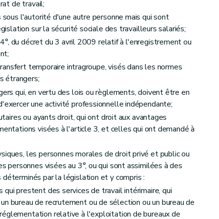
rat de travail;
ignements
s sous l'autorité d'une autre personne mais qui sont
gislation sur la sécurité sociale des travailleurs salariés;
, 4°, du décret du 3 avril 2009 relatif à l'enregistrement ou
nt;
n transfert temporaire intragroupe, visés dans les normes
rs étrangers;
gers qui, en vertu des lois ou règlements, doivent être en
d'exercer une activité professionnelle indépendante;
butaires ou ayants droit, qui ont droit aux avantages
mentations visées à l'article 3, et celles qui ont demandé à
siques, les personnes morales de droit privé et public ou
les personnes visées au 3°, ou qui sont assimilées à des
déterminés par la législation et y compris :
qui prestent des services de travail intérimaire, qui
 un bureau de recrutement ou de sélection ou un bureau de
églementation relative à l'exploitation de bureaux de