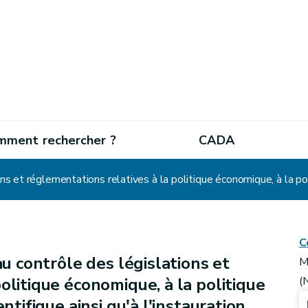
mment rechercher ?
CADA
C
au contrôle des législations et
M
olitique économique, à la politique
(
ntifique ainsi qu'à l'instauration