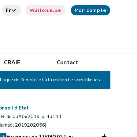
Fr
Wallonie.be
Mon compte
CRAIE
Contact
Décret relatif au contrôle des législations et réglementations relatives à la politique économique, à la politique de l'emploi et à la recherche scientifique ainsi qu'à l'instauration d'amendes administratives applicables en cas d'infraction à ces législations et réglementations
onseil d’Etat
.B. du 03/05/2019, p. 43144
Numac : 2019202056)
2
En vigueur du 27/09/2024 au ...