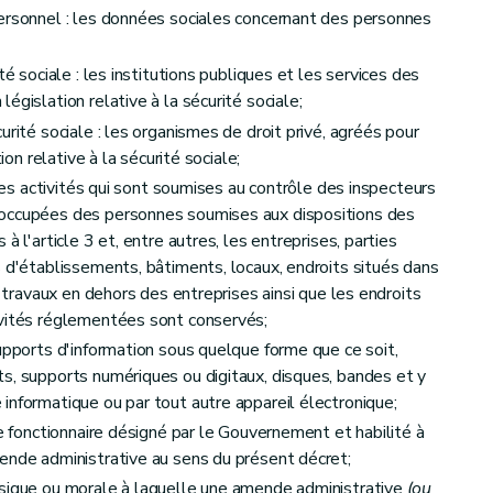
istratives en cas de non respect des mesures de contrainte
ersonnel : les données sociales concernant des personnes
té sociale : les institutions publiques et les services des
égislation relative à la sécurité sociale;
urité sociale : les organismes de droit privé, agréés pour
ion relative à la sécurité sociale;
 des activités qui sont soumises au contrôle des inspecteurs
ales et les amendes administratives en cas d'obstacle au contrôle
 occupées des personnes soumises aux dispositions des
à l'article 3 et, entre autres, les entreprises, parties
es alternatives - Décret du 29 avril 2024, art.18)
s d'établissements, bâtiments, locaux, endroits situés dans
administrative
t travaux en dehors des entreprises ainsi que les endroits
ivités réglementées sont conservés;
ites
supports d'information sous quelque forme que ce soit,
s, supports numériques ou digitaux, disques, bandes et y
informatique ou par tout autre appareil électronique;
le fonctionnaire désigné par le Gouvernement et habilité à
ende administrative au sens du présent décret;
ntrevenant
ysique ou morale à laquelle une amende administrative
(ou