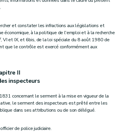
ents, informations et données dans le cadre du présent
inistrative
.
cher et constater les infractions aux législations et
ue économique, à la politique de l'emploi et à la recherche
r
, VI et IX, et 6bis, de la loi spéciale du 8 août 1980 de
sent que le contrôle est exercé conformément aux
dministratives
(et aux mesures alternatives - Décret du 29 avril 2024, art.33)
pitre II
des inspecteurs
t 1831 concernant le serment à la mise en vigueur de la
ative, le serment des inspecteurs est prêté entre les
ublique dans ses attributions ou de son délégué.
ficier de police judiciaire.