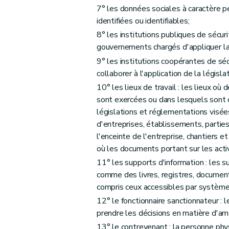
Section 2
Dispositions pénales et amendes admin
7° les données sociales à caractère p
identifiées ou identifiables;
Art. 44
8° les institutions publiques de sécuri
Art. 45
gouvernements chargés d'appliquer la l
Art. 46
9° les institutions coopérantes de séc
Art. 47
collaborer à l'application de la législat
Art. 48
10° les lieux de travail : les lieux où
Chapitre VIII
Sanctions autres que les dispositions pén
sont exercées ou dans lesquels sont
Art. 49
législations et réglementations visées 
Chapitre IX
(Amendes administratives et mesur
d'entreprises, établissements, partie
Section 1
Règles applicables à la poursuite 
l'enceinte de l'entreprise, chantiers e
où les documents portant sur les act
Sous-section 1
Détermination des poursu
11° les supports d'information : les 
Art. 50
comme des livres, registres, document
Art. 51
compris ceux accessibles par système 
Art. 52
12° le fonctionnaire sanctionnateur : 
Art. 53
prendre les décisions en matière d'am
Sous-section 2
Moyens de défense du co
13° le contrevenant : la personne ph