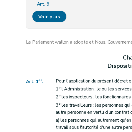
Art. 9
Art. 10
Voir plus
Art. 7
Art. 10/1
Art. 11
Le Parlement wallon a adopté et Nous, Gouvernement
Art. 12
Art. 13
Cha
Art. 14
Disposit
Art. 15
Art. 16
er
Pour l'application du présent décret e
Art. 1
.
Art. 17
1° l'Administration : le ou les servic
Art. 18
2° les inspecteurs : les fonctionnair
Art. 19
3° les travailleurs : les personnes qui
Art. 20
autre personne en vertu d'un contrat de
Art. 21
a) les personnes qui, autrement qu'en 
travail sous l'autorité d'une autre pe
Art. 22