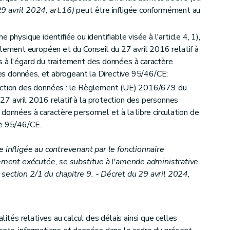
9 avril 2024, art.16)
peut être infligée conformément au
 physique identifiée ou identifiable visée à l'article 4, 1),
ment européen et du Conseil du 27 avril 2016 relatif à
s à l'égard du traitement des données à caractère
mende administrative
( ou une mesure alternative - Décret du 29 avril 2024, art.23)
 ces données, et abrogeant la Directive 95/46/CE;
tection des données : le Règlement (UE) 2016/679 du
7 avril 2016 relatif à la protection des personnes
données à caractère personnel et à la libre circulation de
ve 95/46/CE.
e infligée au contrevenant par le fonctionnaire
blement exécutée, se substitue à l'amende administrative
section 2/1 du chapitre 9. - Décret du 29 avril 2024,
és relatives au calcul des délais ainsi que celles