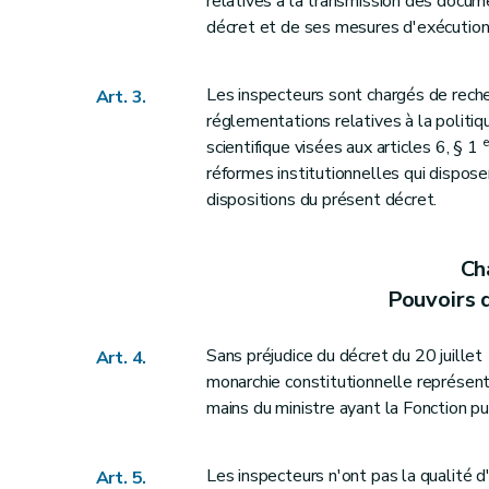
relatives à la transmission des docum
Sous-section 5
Paiement de l'amende adm
décret et de ses mesures d'exécution
Art. 68
Art. 69
Les inspecteurs sont chargés de recher
Art. 3.
Art. 70
réglementations relatives à la politiq
Art. 71
e
scientifique visées aux articles 6, § 1
Art. 72
réformes institutionnelles qui dispo
Art. 73
dispositions du présent décret.
Section 2
Règles applicables aux amendes a
Art. 78
Cha
Art. 79
Pouvoirs 
Art. 80
Art. 81
Sans préjudice du décret du 20 juille
Art. 4.
Art. 82
monarchie constitutionnelle représent
mains du ministre ayant la Fonction p
Art. 83
Art. 84
Art. 85
Les inspecteurs n'ont pas la qualité d'of
Art. 5.