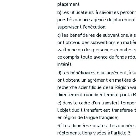
Art. 36
placement;
b) les utilisateurs, à savoir les pers
Art. 37
prestés par une agence de placement, o
Chapitre VI
Protection de la vie privée
supervisent l'exécution;
Section 1
Désignation du responsable du tra
c) les bénéficiaires de subventions, à
Art. 38
ont obtenu des subventions en matièr
Section 2
Le droit d'information lors de la collecte de donné
wallonne ou des personnes morales su
Art. 39
ce compris toute avance de fonds réc
Section 3
Le droit d'accès aux données à car
intérêt;
Art. 40
d) les bénéficiaires d'un agrément, à 
ont obtenu un agrément en matière de
Section 4
Le droit de rectification
recherche scientifique de la Région 
Art. 41
directement ou indirectement par la 
Section 5
Le droit à la limitation du traitemen
e) dans le cadre d'un transfert tempor
Art. 42
l'objet dudit transfert est transférée
Chapitre VII
Dispositions relatives à la communicat
en région de langue française;
Section 1
Communication des décisions aux i
6° les données sociales : les données 
Art. 43
réglementations visées à l'article 3;