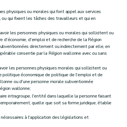
onnes physiques ou morales qui font appel aux services
u qui fixent les tâches des travailleurs et qui en
itement
 savoir les personnes physiques ou morales qui sollicitent ou
e d'économie, d'emploi et de recherche de la Région
es à caractère personnel et de communication des données à caractère personnel
bventionnées directement ou indirectement par elle, en
upérable consentie par la Région wallonne avec ou sans
actère personnel
savoir les personnes physiques morales qui sollicitent ou
 politique économique de politique de l'emploi et de
wallonne ou d'une personne morale subventionnée
Région wallonne;
t.
aire intragroupe, l'entité dans laquelle la personne faisant
 temporairement, quelle que soit sa forme juridique, établie
ion des décisions et aux infractions en matière de contrôle
nspecteurs
nécessaires à l'application des législations et