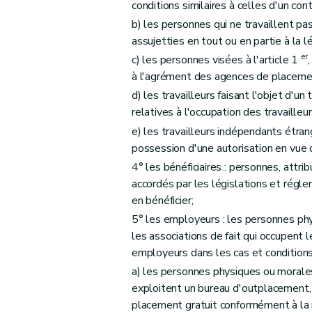
conditions similaires à celles d'un cont
Chapitre III
Collaboration et échange de rense
b) les personnes qui ne travaillent pa
Art. 23
assujetties en tout ou en partie à la lé
Art. 24
er
c) les personnes visées à l'article 1
Art. 25
à l'agrément des agences de placeme
Art. 26
d) les travailleurs faisant l'objet d'u
Art. 27
relatives à l'occupation des travailleu
Chapitre IV
Devoirs des inspecteurs
e) les travailleurs indépendants étran
Art. 28
possession d'une autorisation en vue 
Art. 29
4° les bénéficiaires : personnes, attri
accordés par les législations et régle
Art. 30
en bénéficier;
Art. 31
5° les employeurs : les personnes phy
Art. 32
les associations de fait qui occupent 
Art. 33
employeurs dans les cas et conditions 
Art. 34
a) les personnes physiques ou morales 
Chapitre V
Méthodes particulières de contrôle
exploitent un bureau d'outplacement,
Art. 35
placement gratuit conformément à la r