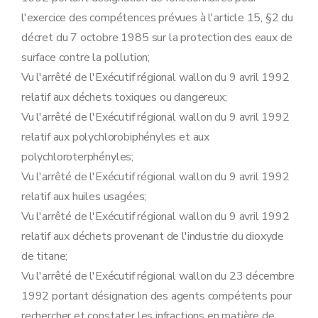
Art. 80
l'exercice des compétences prévues à l'article 15, §2 du
Art. 81
Art. 82
décret du 7 octobre 1985 sur la protection des eaux de
Sous-section 3
Modalités de libération de la sûreté
surface contre la pollution;
Art. 83
Art. 84
Vu l'arrêté de l'Exécutif régional wallon du 9 avril 1992
Sous-section 4
Modalités de recours
relatif aux déchets toxiques ou dangereux;
Art. 85
Art. 86
Vu l'arrêté de l'Exécutif régional wallon du 9 avril 1992
Section 6
Procédure de prolongation de la durée de validité d'un permis d'environnement accordé pour un établissement temporaire visée à l'article 52 du décret
relatif aux polychlorobiphényles et aux
Art. 87
Art. 88
polychloroterphényles;
Art. 89
Vu l'arrêté de l'Exécutif régional wallon du 9 avril 1992
Section 7
Mesures de police administrative
relatif aux huiles usagées;
Sous-section première
Prélèvement des échantillons visé à l'article 61, §1
Art. 90
Vu l'arrêté de l'Exécutif régional wallon du 9 avril 1992
Art. 91
relatif aux déchets provenant de l'industrie du dioxyde
Art. 92
Art. 93
de titane;
Art. 94
Vu l'arrêté de l'Exécutif régional wallon du 23 décembre
Art. 95
Sous-section 2
(
Modalités de la procédure visée aux articles 65, §1
1992 portant désignation des agents compétents pour
Art. 95
bis
rechercher et constater les infractions en matière de