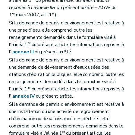
à l'alinéa 1
du présent article, les informations
reprises à l'annexe IIB du présent arrêté
– AGW du
er
er
1
mars 2007, art. 1
) .
Si la demande de permis d'environnement est relative à
une prise d'eau, elle comprend, outre les
renseignements demandés dans le formulaire visé à
er
l'alinéa 1
du présent article, les informations reprises à
l'
annexe III
du présent arrêté.
Si la demande de permis d'environnement est relative à
une demande de déversement d'eaux usées des
stations d'épuration publiques, elle comprend, outre les
renseignements demandés dans le formulaire visé à
er
l'alinéa 1
du présent article, les informations reprises à
l'
annexe IV
du présent arrêté.
Si la demande de permis d'environnement est relative à
une installation ou une activité de regroupement,
d'élimination ou de valorisation des déchets, elle
comprend, outre les renseignements demandés dans le
er
formulaire visé à l'alinéa 1
du présent article, les