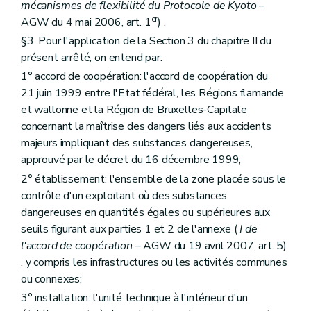
Art. 251
mécanismes de flexibilité du Protocole de Kyoto
–
Art. 252
er
AGW du 4 mai 2006, art. 1
) .
Art. 253
§3. Pour l'application de la Section 3 du chapitre II du
Art. 254
Art. 255
présent arrêté, on entend par:
Art. 256
1° accord de coopération: l'accord de coopération du
Art. 257
21 juin 1999 entre l'Etat fédéral, les Régions flamande
Art. 258
et wallonne et la Région de Bruxelles-Capitale
Art. 259
Art. 260
concernant la maîtrise des dangers liés aux accidents
Art. 261
majeurs impliquant des substances dangereuses,
Art. 262
approuvé par le décret du 16 décembre 1999;
Art. 263
Art. 264
2° établissement: l'ensemble de la zone placée sous le
Art. 265
contrôle d'un exploitant où des substances
Art. 266
dangereuses en quantités égales ou supérieures aux
Sous-section 4
Explosifs
seuils figurant aux parties 1 et 2 de l'annexe (
I de
Art. 267
Sous-section 5
Air
l'accord de coopération
– AGW du 19 avril 2007, art. 5)
Art. 268
, y compris les infrastructures ou les activités communes
Art. 269
ou connexes;
Art. 270
Art. 271
3° installation: l'unité technique à l'intérieur d'un
Art. 272