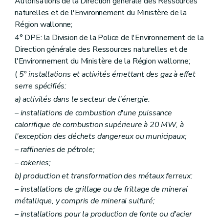
Autorisations de la Direction générale des Ressources
Art. 180
Art. 181
naturelles et de l'Environnement du Ministère de la
Art. 182
Région wallonne;
Art. 183
4° DPE: la Division de la Police de l'Environnement de la
Art. 184
Art. 185
Direction générale des Ressources naturelles et de
Art. 186
l'Environnement du Ministère de la Région wallonne;
Art. 187
(
5° installations et activités émettant des gaz à effet
Art. 188
Art. 189
serre spécifiés:
Art. 190
a)
activités dans le secteur de l'énergie:
Art. 191
Art. 192
– installations de combustion d'une puissance
Art. 193
calorifique de combustion supérieure à 20 MW, à
Art. 194
l'exception des déchets dangereux ou municipaux;
Art. 195
– raffineries de pétrole;
Art. 196
Art. 197
– cokeries;
Art. 198
b)
production et transformation des métaux ferreux:
Art. 199
Art. 200
– installations de grillage ou de frittage de minerai
Art. 201
métallique, y compris de minerai sulfuré;
Art. 202
– installations pour la production de fonte ou d'acier
Art. 203