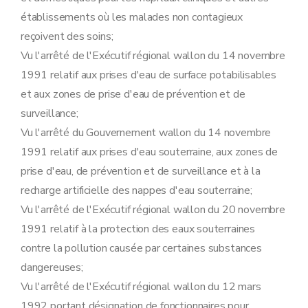
Art. 64
Sous-section 4
Surveillance et mesures administratives
établissements où les malades non contagieux
Art. 65
reçoivent des soins;
Art. 66
Section 4
Déclarations
Vu l'arrêté de l'Exécutif régional wallon du 14 novembre
Sous-section première
Procédure de déclaration relative aux établissements de classe 3
1991 relatif aux prises d'eau de surface potabilisables
Art. 67
Art. 68
et aux zones de prise d'eau de prévention et de
Art. 69
surveillance;
Art. 70
Vu l'arrêté du Gouvernement wallon du 14 novembre
Art. 71
Sous-section 2
Modalités du recours prévu à l'article 41 du décret contre les conditions complémentaires éventuelles
1991 relatif aux prises d'eau souterraine, aux zones de
Art. 72
prise d'eau, de prévention et de surveillance et à la
Art. 73
Art. 74
recharge artificielle des nappes d'eau souterraine;
Art. 75
Vu l'arrêté de l'Exécutif régional wallon du 20 novembre
Sous-section 3
Tenue des registres des déclarations
Art. 76
1991 relatif à la protection des eaux souterraines
Art. 77
contre la pollution causée par certaines substances
Section 5
Sûreté visée à l'article 55 du décret
Sous-section première
Cas où la sûreté est toujours exigée
dangereuses;
Art. 78
Vu l'arrêté de l'Exécutif régional wallon du 12 mars
Art. 79
Sous-section 2
Modalités de constitution de la sûreté
1992 portant désignation de fonctionnaires pour