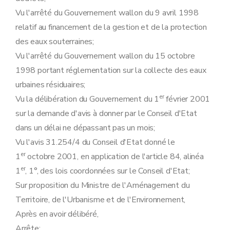
Art. 134
Art. 135
Vu l'arrêté du Gouvernement wallon du 9 avril 1998
Art. 136
relatif au financement de la gestion et de la protection
Art. 137
des eaux souterraines;
Art. 138
Art. 139
Vu l'arrêté du Gouvernement wallon du 15 octobre
Art. 140
1998 portant réglementation sur la collecte des eaux
Art. 141
Art. 142
urbaines résiduaires;
Art. 143
er
Vu la délibération du Gouvernement du 1
février 2001
Art. 144
Art. 145
sur la demande d'avis à donner par le Conseil d'Etat
Art. 146
dans un délai ne dépassant pas un mois;
Art. 147
Art. 148
Vu l'avis 31.254/4 du Conseil d'Etat donné le
Art. 149
er
1
octobre 2001, en application de l'article 84, alinéa
Art. 150
Art. 151
er
1
, 1°, des lois coordonnées sur le Conseil d'Etat;
Art. 152
Sur proposition du Ministre de l'Aménagement du
Art. 153
Art. 154
Territoire, de l'Urbanisme et de l'Environnement,
Art. 155
Après en avoir délibéré,
Art. 156
Art. 157
Arrête: