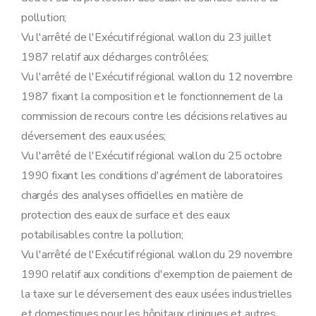
Sous-section 5
Modalités d'instruction des recours dirigés contre les décisions relatives aux demandes de permis unique
pollution;
Art. 47
Art. 48
Vu l'arrêté de l'Exécutif régional wallon du 23 juillet
Art. 49
1987 relatif aux décharges contrôlées;
Art. 50
Vu l'arrêté de l'Exécutif régional wallon du 12 novembre
Art. 51
Art. 52
1987 fixant la composition et le fonctionnement de la
Art. 53
commission de recours contre les décisions relatives au
Art. 54
Art. 55
déversement des eaux usées;
Sous-section 6
Tenue des registres
Vu l'arrêté de l'Exécutif régional wallon du 25 octobre
Art. 56
Art. 57
1990 fixant les conditions d'agrément de laboratoires
Art. 58
chargés des analyses officielles en matière de
Section 3
(
Dispositions complémentaires relatives aux établissements visés par l'accord de coopération entre l'Etat fédéral, les Régions flamande et wallonne et la Région de Bruxelles-Capitale concernant la maîtrise des dangers liés aux accidents majeurs impliquant des substances dangereuses
Sous-section première
Généralités
protection des eaux de surface et des eaux
Art. 59
potabilisables contre la pollution;
Art. 60
Sous-section 2
Documents à joindre à la demande de permis d'environnement et de permis unique
Vu l'arrêté de l'Exécutif régional wallon du 29 novembre
Art. 61
1990 relatif aux conditions d'exemption de paiement de
Sous-section 3
Instruction et délivrance du permis d'environnement et du permis unique
Art. 62
la taxe sur le déversement des eaux usées industrielles
Art. 63
et domestiques pour les hôpitaux cliniques et autres