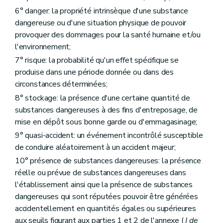
Annexe
6° danger: la propriété intrinsèque d'une substance
Annexe
Annexe
dangereuse ou d'une situation physique de pouvoir
Annexe
provoquer des dommages pour la santé humaine et/ou
Annexe
l'environnement;
Annexe
Annexe
7° risque: la probabilité qu'un effet spécifique se
Annexe
produise dans une période donnée ou dans des
Annexe
circonstances déterminées;
Annexe
Annexe
8° stockage: la présence d'une certaine quantité de
Annexe
substances dangereuses à des fins d'entreposage, de
Annexe
mise en dépôt sous bonne garde ou d'emmagasinage;
Annexe
Annexe
9° quasi-accident: un événement incontrôlé susceptible
Annexe
de conduire aléatoirement à un accident majeur;
Annexe
10° présence de substances dangereuses: la présence
réelle ou prévue de substances dangereuses dans
l'établissement ainsi que la présence de substances
dangereuses qui sont réputées pouvoir être générées
accidentellement en quantités égales ou supérieures
aux seuils figurant aux parties 1 et 2 de l'annexe (
I de