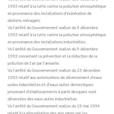
Art. 107
1993 relatif à la lutte contre la pollution atmosphérique
Art. 108
Section 8
Etude de caractérisation visée à l'article 79, §1
en provenance des installations d'incinération de
Art. 109
déchets ménagers;
Section 9
Transformation et extension de l'établissement visé à l'article 10, §2, du décret
Art. 110
Vu l'arrêté du Gouvernement wallon du 9 décembre
Section 10
Désignation des fonctionnaires
1993 relatif à la lutte contre la pollution atmosphérique
Sous-section première
Procédure d'octroi du permis d'environnement
Art. 111
en provenance des installations industrielles;
Sous-section 2
Procédure d'octroi du permis unique
Vu l'arrêté du Gouvernement wallon du 9 décembre
Art. 112
Sous-section 3
Déclaration
1993 concernant la prévention et la réduction de la
Art. 113
pollution de l'air par l'amiante;
Sous-section 4
Transformation et extension de l'établissement
Art. 114
Vu l'arrêté du Gouvernement wallon du 23 décembre
Sous-section 5
Sûretés
1993 relatif aux autorisations de déversement d'eaux
Art. 115
Sous-section 6
Obligations de l'exploitant
usées industrielles et d'eaux usées domestiques
Art. 116
provenant d'établissements à partir desquels sont
Sous-section 7
Mesures de police administrative
Art. 117
déversées des eaux usées industrielles;
Sous-section 8
Etude de caractérisation
Vu l'arrêté du Gouvernement wallon du 19 mai 1994
Art. 118
relatif à la rémunération des avis remis par les
Sous-section 9
Sanctions pénales