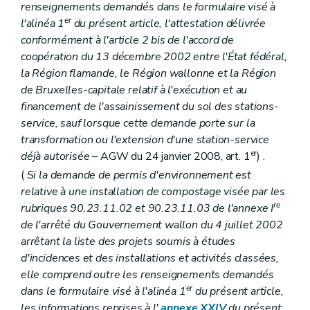
renseignements demandés dans le formulaire visé à
er
l'alinéa 1
du présent article, l'attestation délivrée
conformément à l'article 2
bis
de l'accord de
coopération du 13 décembre 2002 entre l'État fédéral,
la Région flamande, le Région wallonne et la Région
de Bruxelles-capitale relatif à l'exécution et au
financement de l'assainissement du sol des stations-
service, sauf lorsque cette demande porte sur la
transformation ou l'extension d'une station-service
er
déjà autorisée
– AGW du 24 janvier 2008, art. 1
) .
(
Si la demande de permis d'environnement est
relative à une installation de compostage visée par les
re
rubriques 90.23.11.02 et 90.23.11.03 de l'annexe I
de l'arrêté du Gouvernement wallon du 4 juillet 2002
arrêtant la liste des projets soumis à études
d'incidences et des installations et activités classées,
elle comprend outre les renseignements demandés
er
dans le formulaire visé à l'alinéa 1
du présent article,
les informations reprises à l'
annexe XXIV
du présent