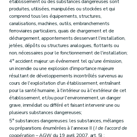
établissement où des substances dangereuses sont
Art. 273
produites, utilisées, manipulées ou stockées et qui
Sous-section 5
Dispositions diverses
comprend tous les équipements, structures,
Art. 274
Art. 275
canalisations, machines, outils, embranchements
Art. 276
ferroviaires particuliers, quais de chargement et de
Section 2
Dispositions finales
déchargement, appontements desservant l'installation,
Art. 277
Art. 278
jetées, dépôts ou structures analogues, flottants ou
Art. 279
non, nécessaires pour le fonctionnement de l'installation;
Art. 280
4° accident majeur: un événement tel qu'une émission,
Annexe
un incendie ou une explosion d'importance majeure
Annexe
Annexe
résultant de développements incontrôlés survenus au
Annexe
cours de l'exploitation d'un établissement, entraînant
Annexe
pour la santé humaine, à l'intérieur ou à l'extérieur de cet
Annexe
Annexe
établissement, et/ou pour l'environnement, un danger
Annexe
grave, immédiat ou différé et faisant intervenir une ou
Annexe
plusieurs substances dangereuses;
Annexe
Annexe
5° substances dangereuses: les substances, mélanges
Annexe
ou préparations énumérées à l'annexe II (
I de l'accord de
Annexe
coopération
– AGW du 19 avril 2007, art. 5) ;