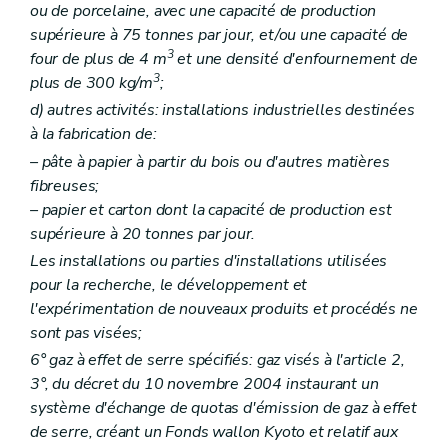
ou de porcelaine, avec une capacité de production
Art. 228
supérieure à 75 tonnes par jour, et/ou une capacité de
Art. 229
Art. 230
3
four de plus de 4 m
et une densité d'enfournement de
Art. 231
3
plus de 300 kg/m
;
Art. 232
d)
autres activités: installations industrielles destinées
Art. 233
Art. 234
à la fabrication de:
Art. 235
– pâte à papier à partir du bois ou d'autres matières
Art. 236
fibreuses;
Art. 237
Art. 238
– papier et carton dont la capacité de production est
Art. 239
supérieure à 20 tonnes par jour.
Art. 240
Les installations ou parties d'installations utilisées
Art. 241
Art. 242
pour la recherche, le développement et
Art. 243
l'expérimentation de nouveaux produits et procédés ne
Art. 244
sont pas visées;
Art. 245
6° gaz à effet de serre spécifiés: gaz visés à l'article 2,
Art. 246
Art. 247
3°, du décret du 10 novembre 2004 instaurant un
Art. 248
système d'échange de quotas d'émission de gaz à effet
Art. 249
de serre, créant un Fonds wallon Kyoto et relatif aux
Art. 250