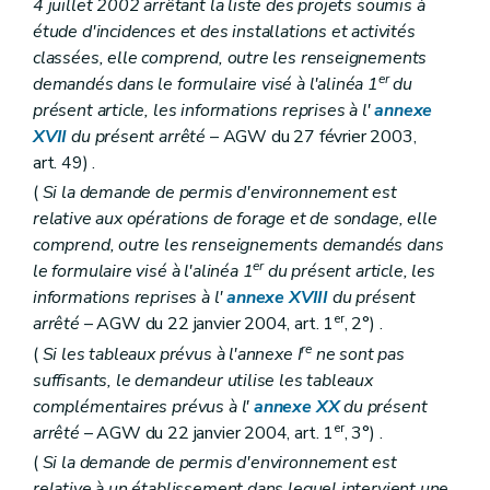
4 juillet 2002 arrêtant la liste des projets soumis à
étude d'incidences et des installations et activités
classées, elle comprend, outre les renseignements
er
demandés dans le formulaire visé à l'alinéa 1
du
présent article, les informations reprises à l'
annexe
XVII
du présent arrêté
– AGW du 27 février 2003,
art. 49) .
(
Si la demande de permis d'environnement est
relative aux opérations de forage et de sondage, elle
comprend, outre les renseignements demandés dans
er
le formulaire visé à l'alinéa 1
du présent article, les
informations reprises à l'
annexe XVIII
du présent
er
arrêté
– AGW du 22 janvier 2004, art. 1
, 2°) .
re
(
Si les tableaux prévus à l'annexe I
ne sont pas
suffisants, le demandeur utilise les tableaux
complémentaires prévus à l'
annexe XX
du présent
er
arrêté
– AGW du 22 janvier 2004, art. 1
, 3°) .
(
Si la demande de permis d'environnement est
relative à un établissement dans lequel intervient une