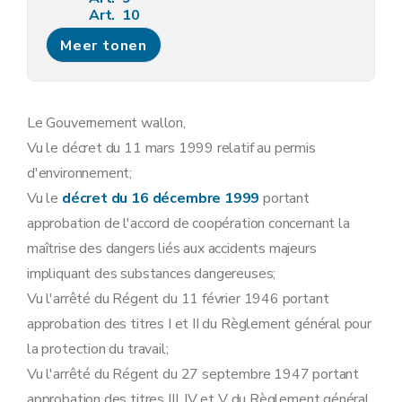
Art. 10
Art. 11
Meer tonen
Art. 12
Art. 13
Sous-section 3
Modalités de la concertation administrative relative aux demandes de permis d'environnement
Art. 14
Art. 15
Le Gouvernement wallon,
Art. 16
Vu le décret du 11 mars 1999 relatif au permis
Art. 17
Sous-section 4
Contenu minimum des avis requis lors de l'instruction des demandes de permis d'environnement
d'environnement;
Art. 18
Vu le
décret du 16 décembre 1999
portant
Sous-section 5
Contenu du permis d'environnement
Art. 19
approbation de l'accord de coopération concernant la
Sous-section 6
Modalités d'instruction des recours dirigés contre les décisions relatives aux demandes de permis d'environnement
maîtrise des dangers liés aux accidents majeurs
Art. 20
Art. 21
impliquant des substances dangereuses;
Art. 22
Vu l'arrêté du Régent du 11 février 1946 portant
Art. 23
Art. 24
approbation des titres I et II du Règlement général pour
Art. 25
la protection du travail;
Art. 26
Sous-section 7
Tenue des registres des permis d'environnement
Vu l'arrêté du Régent du 27 septembre 1947 portant
Art. 27
approbation des titres III, IV et V du Règlement général