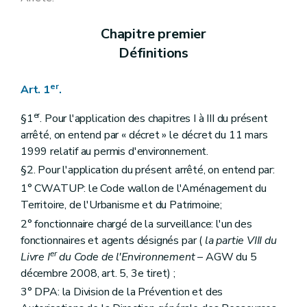
Art. 158
Art. 159
Chapitre premier
Art. 160
Art. 161
Définitions
Art. 162
Art. 163
Art. 164
er
Art. 1
.
Art. 165
Art. 166
er
§1
. Pour l'application des chapitres I à III du présent
Art. 167
arrêté, on entend par « décret » le décret du 11 mars
Art. 168
1999 relatif au permis d'environnement.
Art. 169
Art. 170
§2. Pour l'application du présent arrêté, on entend par:
Art. 171
1° CWATUP: le Code wallon de l'Aménagement du
Art. 172
Art. 173
Territoire, de l'Urbanisme et du Patrimoine;
Art. 174
2° fonctionnaire chargé de la surveillance: l'un des
Art. 175
fonctionnaires et agents désignés par (
la partie VIII du
Art. 176
er
Sous-section 3
Déchets
Livre I
du Code de l'Environnement
– AGW du 5
Art. 177
décembre 2008, art. 5, 3e tiret) ;
Art. 178
3° DPA: la Division de la Prévention et des
Art. 179