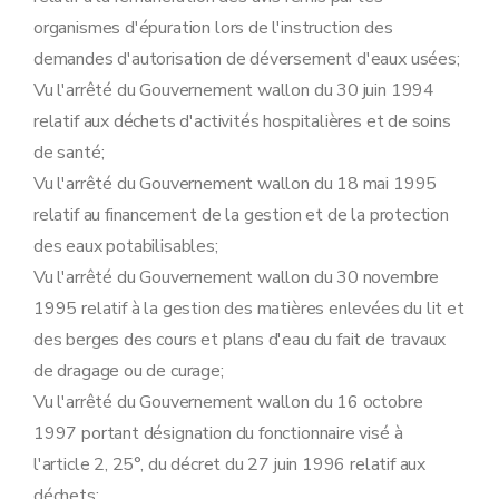
Art. 119
organismes d'épuration lors de l'instruction des
Sous-section 10
Recours
demandes d'autorisation de déversement d'eaux usées;
Art. 120
Sous-section
11
Obligation de notification périodique de données environnementales
Vu l'arrêté du Gouvernement wallon du 30 juin 1994
Art.
120
bis
relatif aux déchets d'activités hospitalières et de soins
Chapitre III
Remise en état
Art. 121
de santé;
Chapitre IV
Dispositions abrogatoires, modificatives et finales
Vu l'arrêté du Gouvernement wallon du 18 mai 1995
Section première
Dispositions abrogatoires et modificatives
Sous-section première
Etablissements dangereux, insalubres et incommodes
relatif au financement de la gestion et de la protection
Art. 122
des eaux potabilisables;
Art. 123
Sous-section 2
Eau
Vu l'arrêté du Gouvernement wallon du 30 novembre
Art. 124
1995 relatif à la gestion des matières enlevées du lit et
Art. 125
Art. 126
des berges des cours et plans d'eau du fait de travaux
Art. 127
de dragage ou de curage;
Art. 128
Art. 129
Vu l'arrêté du Gouvernement wallon du 16 octobre
Art. 130
1997 portant désignation du fonctionnaire visé à
Art. 131
Art. 132
l'article 2, 25°, du décret du 27 juin 1996 relatif aux
Art. 133
déchets;