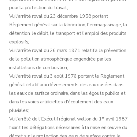
Art. 28
pour la protection du travail;
Art. 29
Section 2
Procédure d'octroi du permis unique
Vu l'arrêté royal du 23 décembre 1958 portant
Sous-section première
Introduction de la demande
Règlement général sur la fabrication, l'emmagasinage, la
Art. 30
Art. 31
détention, le débit, le transport et l'emploi des produits
Art. 32
explosifs;
Art. 33
Art. 34
Vu l'arrêté royal du 26 mars 1971 relatif à la prévention
Sous-section 2
Enquête publique
de la pollution atmosphérique engendrée par les
Art. 35
Art. 36
installations de combustion;
Art. 37
Vu l'arrêté royal du 3 août 1976 portant le Règlement
Art. 38
Art. 39
général relatif aux déversements des eaux usées dans
Art. 40
les eaux de surface ordinaire, dans les égouts publics et
Art. 41
Sous-section 3
Modalités de la concertation administrative relative aux demandes de permis unique
dans les voies artificielles d'écoulement des eaux
Art. 42
pluviales;
Art. 43
Art. 44
er
Vu l'arrêté de l'Exécutif régional wallon du 1
avril 1987
Art. 45
fixant les délégations nécessaires à la mise en œuvre du
Sous-section 4
Contenu du permis unique
Art. 46
décret sur la protection des eaux de surface contre la