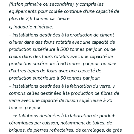
Art. 204
(fusion primaire ou secondaire), y compris les
Art. 205
équipements pour coulée continue d'une capacité de
Art. 206
plus de 2,5 tonnes par heure;
Art. 207
Art. 208
c)
industrie minérale:
Art. 209
– installations destinées à la production de ciment
Art. 210
clinker dans des fours rotatifs avec une capacité de
Art. 211
Art. 212
production supérieure à 500 tonnes par jour, ou de
Art. 213
chaux dans des fours rotatifs avec une capacité de
Art. 214
production supérieure à 50 tonnes par jour, ou dans
Art. 215
d'autres types de fours avec une capacité de
Art. 216
Art. 217
production supérieure à 50 tonnes par jour;
Art. 218
– installations destinées à la fabrication du verre, y
Art. 219
compris celles destinées à la production de fibres de
Art. 220
Art. 221
verre avec une capacité de fusion supérieure à 20
Art. 222
tonnes par jour;
Art. 223
– installations destinées à la fabrication de produits
Art. 224
Art. 225
céramiques par cuisson, notamment de tuiles, de
Art. 226
briques, de pierres réfractaires, de carrelages, de grès
Art. 227