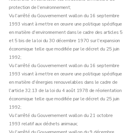
Art. 95
ter
Art. 95
quater
protection de l'environnement;
Art. 95
quinquies
Vu l'arrêté du Gouvernement wallon du 16 septembre
Art. 95
sexies
Art. 95
septies
1993 visant à mettre en œuvre une politique spécifique
Art. 95
octies
en matière d'environnement dans le cadre des articles 5
Art. 95
novies
Art. 95
decies
et 5 bis de la loi du 30 décembre 1970 sur l'expansion
Art. 96
économique telle que modifiée par le décret du 25 juin
Art. 96
bis
Art. 97
1992;
Sous-section 2
bis
Modalités du réexamen et de la modification des conditions particulières des autorisations de certains établissements.
Vu l'arrêté du Gouvernement wallon du 16 septembre
Art. 97
bis
Sous-section 3
Modalités du recours contre les mesures de sécurité, visé à l'article 71, §4 et §5, du décret
1993 visant à mettre en œuvre une politique spécifique
Art. 98
en matière d'énergies renouvelables dans le cadre de
Art. 99
Art. 100
l'article 32.13 de la loi du 4 août 1978 de réorientation
Art. 101
économique telle que modifiée par le décret du 25 juin
Art. 102
1992;
Art. 103
Art. 104
Vu l'arrêté du Gouvernement wallon du 21 octobre
Art. 105
1993 relatif aux déchets animaux;
Art. 106
Sous-section 4
Modalités de perception des amendes administratives visées à l'article 76 du décret
Vu l'arrêté du Gouvernement wallon du 9 décembre