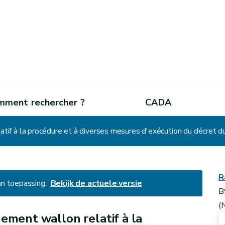
mment rechercher ?
CADA
tif à la procédure et à diverses mesures d'exécution du décret d
R
an toepassing.
Bekijk de actuele versie
B
(
ement wallon relatif à la