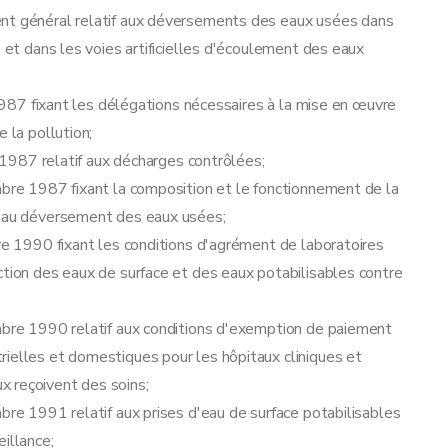
ronnement
ent général relatif aux déversements des eaux usées dans
s et dans les voies artificielles d'écoulement des eaux
irigés contre les décisions relatives aux demandes de permis d'environnement
1987 fixant les délégations nécessaires à la mise en œuvre
 la pollution;
t 1987 relatif aux décharges contrôlées;
mbre 1987 fixant la composition et le fonctionnement de la
s au déversement des eaux usées;
bre 1990 fixant les conditions d'agrément de laboratoires
ction des eaux de surface et des eaux potabilisables contre
permis d'environnement
embre 1990 relatif aux conditions d'exemption de paiement
rielles et domestiques pour les hôpitaux cliniques et
x reçoivent des soins;
e
bre 1991 relatif aux prises d'eau de surface potabilisables
la demande
illance;