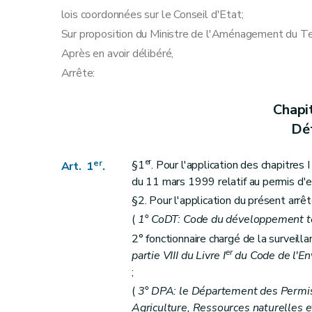
Art. 65
lois coordonnées sur le Conseil d'Etat;
Art. 66
Sur proposition du Ministre de l'Aménagement du Ter
Section 4
Déclarations
Après en avoir délibéré,
Sous-section première
Procédure de décl
Arrête:
Art. 67
Art. 68
Chapi
Art. 69
Déf
Art. 70
Art. 71
er
er
§1
. Pour l'application des chapitres 
Art. 1
.
Sous-section 2
Modalités du recours prévu à l'ar
du 11 mars 1999 relatif au permis d'
Art. 72
§2. Pour l'application du présent arrêt
Art. 73
(
1° CoDT: Code du développement ter
Art. 74
2° fonctionnaire chargé de la surveilla
er
partie VIII du Livre I
du Code de l'E
Art. 75
;
Sous-section 3
Tenue des registres des d
(
3° DPA: le Département des Permis 
Art. 76
Agriculture, Ressources naturelles 