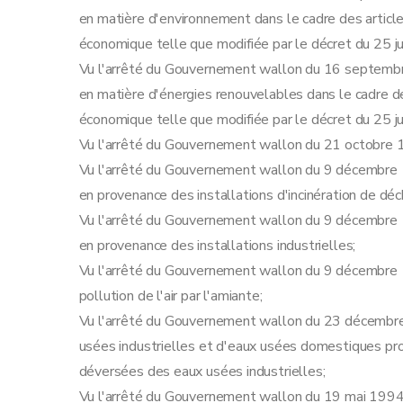
Art. 44
en matière d'environnement dans le cadre des article
Art. 45
économique telle que modifiée par le décret du 25 j
Sous-section 4
Contenu du permis unique
Vu l'arrêté du Gouvernement wallon du 16 septembr
Art. 46
en matière d'énergies renouvelables dans le cadre de
Sous-section 5
Modalités d'instruction des recour
économique telle que modifiée par le décret du 25 j
Art. 47
Vu l'arrêté du Gouvernement wallon du 21 octobre 1
Art. 48
Vu l'arrêté du Gouvernement wallon du 9 décembre 19
Art. 49
en provenance des installations d'incinération de dé
Art. 50
Vu l'arrêté du Gouvernement wallon du 9 décembre 19
Art. 51
en provenance des installations industrielles;
Art. 52
Vu l'arrêté du Gouvernement wallon du 9 décembre 1
Art. 53
pollution de l'air par l'amiante;
Art. 54
Vu l'arrêté du Gouvernement wallon du 23 décembre
Art. 55
usées industrielles et d'eaux usées domestiques pr
Sous-section 6
Tenue des registres
déversées des eaux usées industrielles;
Art. 56
Vu l'arrêté du Gouvernement wallon du 19 mai 1994 r