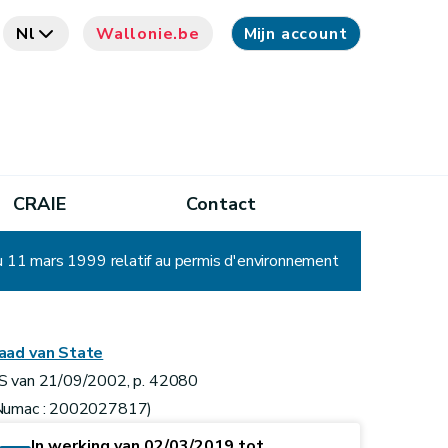
Nl
Wallonie.be
Mijn account
CRAIE
Contact
u 11 mars 1999 relatif au permis d'environnement
aad van State
S van 21/09/2002, p. 42080
Numac : 2002027817)
In werking van 02/03/2019 tot