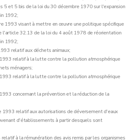
s 5 et 5 bis de la loi du 30 décembre 1970 sur l'expansion
uin 1992;
e 1993 visant à mettre en œuvre une politique spécifique
 l'article 32.13 de la loi du 4 août 1978 de réorientation
s dirigés contre les décisions relatives aux demandes de permis unique
uin 1992;
993 relatif aux déchets animaux;
93 relatif à la lutte contre la pollution atmosphérique
chets ménagers;
93 relatif à la lutte contre la pollution atmosphérique
993 concernant la prévention et la réduction de la
 1993 relatif aux autorisations de déversement d'eaux
ovenant d'établissements à partir desquels sont
elatif à la rémunération des avis remis par les organismes