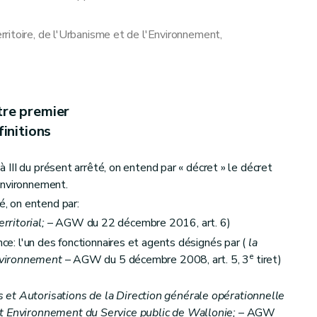
ritoire, de l'Urbanisme et de l'Environnement,
aration relative aux établissements de classe 3
tre premier
initions
I à III du présent arrêté, on entend par « décret » le décret
ticle 41 du décret contre les conditions complémentaires éventuelles
environnement.
é, on entend par:
ritorial;
– AGW du 22 décembre 2016, art. 6)
nce: l'un des fonctionnaires et agents désignés par (
la
e
nvironnement
– AGW du 5 décembre 2008, art. 5, 3
tiret)
éclarations
et Autorisations de la Direction générale opérationnelle
et Environnement du Service public de Wallonie;
– AGW