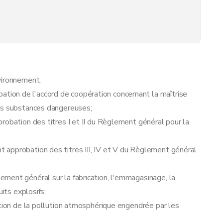
vironnement;
ation de l'accord de coopération concernant la maîtrise
des substances dangereuses;
robation des titres I et II du Règlement général pour la
dministrative relative aux demandes de permis d'environnement
approbation des titres III, IV et V du Règlement général
ment général sur la fabrication, l'emmagasinage, la
uits explosifs;
s lors de l'instruction des demandes de permis d'environnement
ntion de la pollution atmosphérique engendrée par les