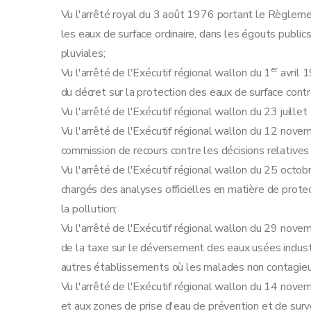
Sous-section 5
Contenu du permis d'envi
Vu l'arrêté royal du 3 août 1976 portant le Règlem
Art. 19
les eaux de surface ordinaire, dans les égouts public
Sous-section 6
Modalités d'instruction des recours d
pluviales;
Art. 20
er
Vu l'arrêté de l'Exécutif régional wallon du 1
avril 
Art. 21
du décret sur la protection des eaux de surface contre
Art. 22
Vu l'arrêté de l'Exécutif régional wallon du 23 juille
Art. 23
Vu l'arrêté de l'Exécutif régional wallon du 12 nove
Art. 24
commission de recours contre les décisions relative
Art. 25
Vu l'arrêté de l'Exécutif régional wallon du 25 octo
Art. 26
chargés des analyses officielles en matière de prote
Sous-section 7
Tenue des registres des 
la pollution;
Art. 27
Vu l'arrêté de l'Exécutif régional wallon du 29 nov
Art. 28
de la taxe sur le déversement des eaux usées indust
Art. 29
autres établissements où les malades non contagieu
Section 2
Procédure d'octroi du permis uniqu
Vu l'arrêté de l'Exécutif régional wallon du 14 novem
Sous-section première
Introduction de 
et aux zones de prise d'eau de prévention et de surve