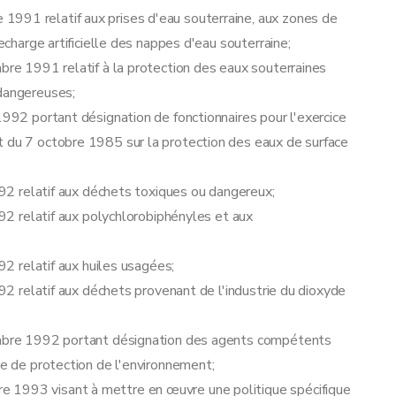
991 relatif aux prises d'eau souterraine, aux zones de
recharge artificielle des nappes d'eau souterraine;
mbre 1991 relatif à la protection des eaux souterraines
 dangereuses;
1992 portant désignation de fonctionnaires pour l'exercice
t du 7 octobre 1985 sur la protection des eaux de surface
1992 relatif aux déchets toxiques ou dangereux;
992 relatif aux polychlorobiphényles et aux
992 relatif aux huiles usagées;
992 relatif aux déchets provenant de l'industrie du dioxyde
on administrative relative aux demandes de permis unique
cembre 1992 portant désignation des agents compétents
re de protection de l'environnement;
e 1993 visant à mettre en œuvre une politique spécifique