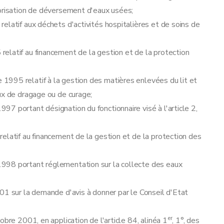
torisation de déversement d'eaux usées;
elatif aux déchets d'activités hospitalières et de soins de
ral, les Régions flamande et wallonne et la Région de Bruxelles-Capitale concernant la maîtrise des dangers liés aux accidents majeurs impliquant des substances dangereuses
elatif au financement de la gestion et de la protection
995 relatif à la gestion des matières enlevées du lit et
ux de dragage ou de curage;
demande de permis d'environnement et de permis unique
7 portant désignation du fonctionnaire visé à l'article 2,
elatif au financement de la gestion et de la protection des
du permis d'environnement et du permis unique
998 portant réglementation sur la collecte des eaux
01 sur la demande d'avis à donner par le Conseil d'Etat
dministratives
er
obre 2001, en application de l'article 84, alinéa 1
, 1°, des