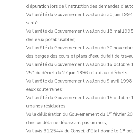
Art. 57
d'épuration lors de l'instruction des demandes d'au
Art. 58
Vu l'arrêté du Gouvernement wallon du 30 juin 1994 r
Section 3
(
Dispositions complémentaires relatives aux établissements visés par l'accord de coopération entre l'Etat fédé
santé;
Sous-section première
Généralités
Vu l'arrêté du Gouvernement wallon du 18 mai 1995 r
Art. 59
des eaux potabilisables;
Art. 59
Vu l'arrêté du Gouvernement wallon du 30 novembre 1
Art. 60
des berges des cours et plans d'eau du fait de trava
Sous-section 2
Documents à joindre à la 
Vu l'arrêté du Gouvernement wallon du 16 octobre 199
Art. 61
25°, du décret du 27 juin 1996 relatif aux déchets;
Art. 61
Vu l'arrêté du Gouvernement wallon du 9 avril 1998 r
Sous-section 3
Instruction et délivrance 
eaux souterraines;
Art. 62
Vu l'arrêté du Gouvernement wallon du 15 octobre 1
Art. 62
urbaines résiduaires;
Art. 63
er
Vu la délibération du Gouvernement du 1
février 20
Art. 64
dans un délai ne dépassant pas un mois;
Sous-section 4
Surveillance et mesures a
er
Vu l'avis 31.254/4 du Conseil d'Etat donné le 1
oct