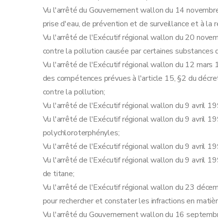
Art. 30
Vu l'arrêté du Gouvernement wallon du 14 novembre 1
Art. 31
prise d'eau, de prévention et de surveillance et à la 
Art. 32
Vu l'arrêté de l'Exécutif régional wallon du 20 nove
Art. 33
contre la pollution causée par certaines substances
Art. 34
Vu l'arrêté de l'Exécutif régional wallon du 12 mars 
Sous-section 2
Enquête publique
des compétences prévues à l'article 15, §2 du décre
Art. 35
contre la pollution;
Art. 36
Vu l'arrêté de l'Exécutif régional wallon du 9 avril 
Art. 37
Vu l'arrêté de l'Exécutif régional wallon du 9 avril 1
Art. 38
polychloroterphényles;
Art. 39
Vu l'arrêté de l'Exécutif régional wallon du 9 avril 1
Art. 40
Vu l'arrêté de l'Exécutif régional wallon du 9 avril 1
Art. 41
de titane;
Sous-section 3
Modalités de la concertati
Vu l'arrêté de l'Exécutif régional wallon du 23 dé
Art. 42
pour rechercher et constater les infractions en matiè
Art. 43
Vu l'arrêté du Gouvernement wallon du 16 septembr