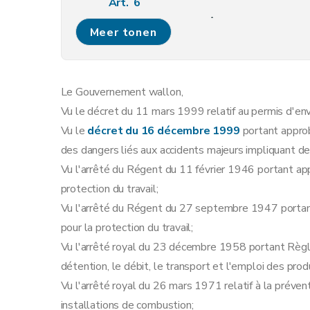
Art. 6
Sous-section 2
Enquête publique
Meer tonen
Art. 7
Art. 8
Art. 9
Le Gouvernement wallon,
Art. 10
Vu le décret du 11 mars 1999 relatif au permis d'en
Art. 11
Vu le
décret du 16 décembre 1999
portant approb
Art. 12
des dangers liés aux accidents majeurs impliquant 
Art. 13
Vu l'arrêté du Régent du 11 février 1946 portant app
Sous-section 3
Modalités de la concertation a
protection du travail;
Art. 14
Vu l'arrêté du Régent du 27 septembre 1947 portant 
Art. 15
pour la protection du travail;
Art. 16
Vu l'arrêté royal du 23 décembre 1958 portant Règle
Art. 17
détention, le débit, le transport et l'emploi des prod
Sous-section 4
Contenu minimum des avis requi
Vu l'arrêté royal du 26 mars 1971 relatif à la préve
Art. 18
installations de combustion;