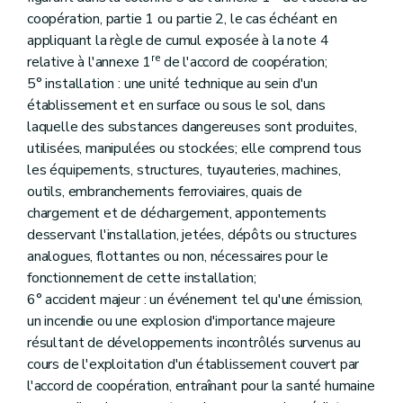
Art. 232
coopération, partie 1 ou partie 2, le cas échéant en
Art. 233
appliquant la règle de cumul exposée à la note 4
Art. 234
Art. 235
re
relative à l'annexe 1
de l'accord de coopération;
Art. 236
5° installation : une unité technique au sein d'un
Art. 237
établissement et en surface ou sous le sol, dans
Art. 238
Art. 239
laquelle des substances dangereuses sont produites,
Art. 240
utilisées, manipulées ou stockées; elle comprend tous
Art. 241
les équipements, structures, tuyauteries, machines,
Art. 242
outils, embranchements ferroviaires, quais de
Art. 243
Art. 244
chargement et de déchargement, appontements
Art. 245
desservant l'installation, jetées, dépôts ou structures
Art. 246
analogues, flottantes ou non, nécessaires pour le
Art. 247
fonctionnement de cette installation;
Art. 248
Art. 249
6° accident majeur : un événement tel qu'une émission,
Art. 250
un incendie ou une explosion d'importance majeure
Art. 251
résultant de développements incontrôlés survenus au
Art. 252
cours de l'exploitation d'un établissement couvert par
Art. 253
Art. 254
l'accord de coopération, entraînant pour la santé humaine
Art. 255