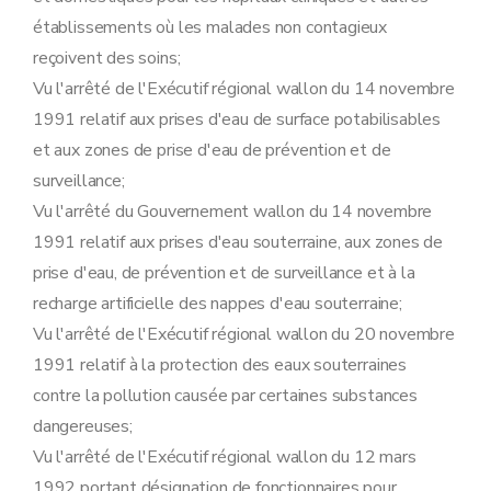
Art. 61
Sous-section 3
Instruction et délivrance du permis d'environnement et du permis unique
établissements où les malades non contagieux
Art. 62
reçoivent des soins;
Art. 63
Art. 64
Vu l'arrêté de l'Exécutif régional wallon du 14 novembre
Sous-section 4
Surveillance et mesures administratives
1991 relatif aux prises d'eau de surface potabilisables
Art. 65
Art. 66
et aux zones de prise d'eau de prévention et de
Section 4
Déclarations
surveillance;
Sous-section première
Procédure de déclaration relative aux établissements de classe 3
Vu l'arrêté du Gouvernement wallon du 14 novembre
Art. 67
Art. 68
1991 relatif aux prises d'eau souterraine, aux zones de
Art. 69
prise d'eau, de prévention et de surveillance et à la
Art. 70
Art. 71
recharge artificielle des nappes d'eau souterraine;
Sous-section 2
Modalités du recours prévu à l'article 41 du décret contre les conditions complémentaires éventuelles
Vu l'arrêté de l'Exécutif régional wallon du 20 novembre
Art. 72
Art. 71/3
1991 relatif à la protection des eaux souterraines
Art. 73
contre la pollution causée par certaines substances
Art. 74
Art. 75
dangereuses;
Sous-section 3
Tenue des registres des déclarations
Vu l'arrêté de l'Exécutif régional wallon du 12 mars
Art. 76
Art. 77
1992 portant désignation de fonctionnaires pour