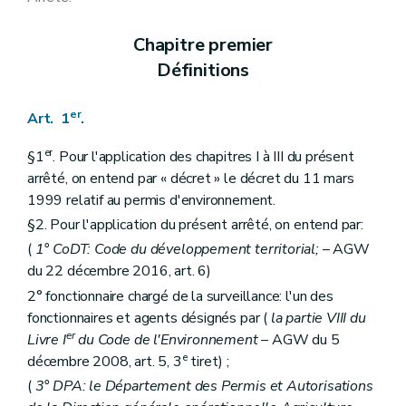
Art. 139
Art. 140
Chapitre premier
Art. 141
Art. 142
Définitions
Art. 143
Art. 144
Art. 145
er
Art. 1
.
Art. 146
Art. 147
er
§1
. Pour l'application des chapitres I à III du présent
Art. 148
arrêté, on entend par « décret » le décret du 11 mars
Art. 149
1999 relatif au permis d'environnement.
Art. 150
Art. 151
§2. Pour l'application du présent arrêté, on entend par:
Art. 152
(
1° CoDT: Code du développement territorial;
– AGW
Art. 153
Art. 154
du 22 décembre 2016, art. 6)
Art. 155
2° fonctionnaire chargé de la surveillance: l'un des
Art. 156
fonctionnaires et agents désignés par (
la partie VIII du
Art. 157
er
Art. 158
Livre I
du Code de l'Environnement
– AGW du 5
Art. 159
e
décembre 2008, art. 5, 3
tiret) ;
Art. 160
(
3° DPA: le Département des Permis et Autorisations
Art. 161