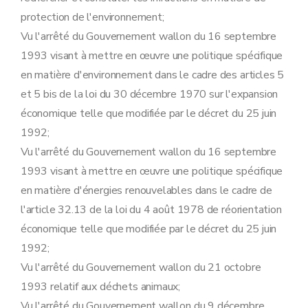
Art. 89
quinquies
Section 7
Mesures de police administrative
protection de l'environnement;
Sous-section première
Prélèvement des échantillons visé à l'article 61, §1
Vu l'arrêté du Gouvernement wallon du 16 septembre
Art.
90
Art.
91
1993 visant à mettre en œuvre une politique spécifique
Art.
92
en matière d'environnement dans le cadre des articles 5
Art. 93
Art. 94
et 5 bis de la loi du 30 décembre 1970 sur l'expansion
Art. 95
économique telle que modifiée par le décret du 25 juin
Sous-section 2
(
Modalités de la procédure visée aux articles 65, §1
Art. 95
bis
1992;
Art. 95
ter
Vu l'arrêté du Gouvernement wallon du 16 septembre
Art. 95
quater
Art. 95
quinquies
1993 visant à mettre en œuvre une politique spécifique
Art. 95
sexies
en matière d'énergies renouvelables dans le cadre de
Art. 95
septies
Art. 95
octies
l'article 32.13 de la loi du 4 août 1978 de réorientation
Art. 95
novies
économique telle que modifiée par le décret du 25 juin
Art. 95
decies
1992;
Art. 96
Art. 96
bis
Vu l'arrêté du Gouvernement wallon du 21 octobre
Art. 97
1993 relatif aux déchets animaux;
Sous-section 2
bis
Modalités du réexamen et de la modification des conditions particulières des autorisations de certains établissements.
Art. 97
bis
Vu l'arrêté du Gouvernement wallon du 9 décembre