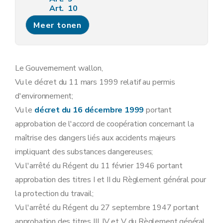
Art. 10
Art. 11
Meer tonen
Art. 12
Art. 13
Sous-section 3
Modalités de la concertation administrative relative aux demandes de permis d'environnement
Art. 14
Art. 15
Le Gouvernement wallon,
Art. 16
Vu le décret du 11 mars 1999 relatif au permis
Art. 17
Sous-section 4
Contenu minimum des avis requis lors de l'instruction des demandes de permis d'environnement
d'environnement;
Art. 18
Vu le
décret du 16 décembre 1999
portant
Sous-section 5
Contenu du permis d'environnement
Art. 19
approbation de l'accord de coopération concernant la
Sous-section 6
Modalités d'instruction des recours dirigés contre les décisions relatives aux demandes de permis d'environnement
maîtrise des dangers liés aux accidents majeurs
Art. 20
Art. 21
impliquant des substances dangereuses;
Art. 22
Vu l'arrêté du Régent du 11 février 1946 portant
Art. 23
Art. 24
approbation des titres I et II du Règlement général pour
Art. 25
la protection du travail;
Art. 26
Sous-section 7
Tenue des registres des permis d'environnement
Vu l'arrêté du Régent du 27 septembre 1947 portant
Art. 27
approbation des titres III, IV et V du Règlement général