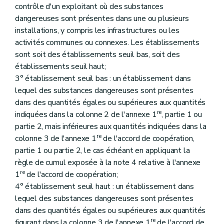
contrôle d'un exploitant où des substances
Art. 209
dangereuses sont présentes dans une ou plusieurs
Art. 210
Art. 211
installations, y compris les infrastructures ou les
Art. 212
activités communes ou connexes. Les établissements
Art. 213
sont soit des établissements seuil bas, soit des
Art. 214
Art. 215
établissements seuil haut;
Art. 216
3° établissement seuil bas : un établissement dans
Art. 217
lequel des substances dangereuses sont présentes
Art. 218
dans des quantités égales ou supérieures aux quantités
Art. 219
re
Art. 220
indiquées dans la colonne 2 de l'annexe 1
, partie 1 ou
Art. 221
partie 2, mais inférieures aux quantités indiquées dans la
Art. 222
re
colonne 3 de l'annexe 1
de l'accord de coopération,
Art. 223
partie 1 ou partie 2, le cas échéant en appliquant la
Art. 224
Art. 225
règle de cumul exposée à la note 4 relative à l'annexe
Art. 226
re
1
de l'accord de coopération;
Art. 227
4° établissement seuil haut : un établissement dans
Art. 228
lequel des substances dangereuses sont présentes
Art. 229
Art. 230
dans des quantités égales ou supérieures aux quantités
Art. 231
re
figurant dans la colonne 3 de l'annexe 1
de l'accord de