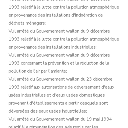
Sous-section 3
Modalités du recours contre les mesures de sécurité, visé à l'article 71, §4 et §5, du décret
1993 relatif à la lutte contre la pollution atmosphérique
Art. 98
Art. 99
en provenance des installations d'incinération de
Art. 100
déchets ménagers;
Art. 101
Art. 102
Vu l'arrêté du Gouvernement wallon du 9 décembre
Art. 103
1993 relatif à la lutte contre la pollution atmosphérique
Art. 104
Art. 105
en provenance des installations industrielles;
Art. 106
Vu l'arrêté du Gouvernement wallon du 9 décembre
Sous-section 4
Modalités de perception des amendes administratives visées à l'article 76 du décret
Art. 107
1993 concernant la prévention et la réduction de la
Art. 108
pollution de l'air par l'amiante;
Section 8
Etude de caractérisation visée à l'article 79, §1
Art. 109
Vu l'arrêté du Gouvernement wallon du 23 décembre
Section 9
Transformation et extension de l'établissement visé à l'article 10, §2, du décret
1993 relatif aux autorisations de déversement d'eaux
ATTENTION : l'AGW du 16 mai 2019, art. 42 renomme la section 9 en section 8 mais dans un souci de cohérence du texte nous gardons la numérotation actuelle.
usées industrielles et d'eaux usées domestiques
Art. 110
provenant d'établissements à partir desquels sont
Section 10
Désignation des fonctionnaires
Sous-section première
Procédure d'octroi du permis d'environnement
déversées des eaux usées industrielles;
Art. 111
Vu l'arrêté du Gouvernement wallon du 19 mai 1994
Sous-section 2
Procédure d'octroi du permis unique
relatif à la rémunération des avis remis par les
Art. 112