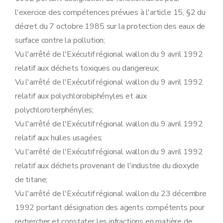
Section 5
Sûreté visée à l'article 55 du décret
l'exercice des compétences prévues à l'article 15, §2 du
Sous-section première
Cas où la sûreté est toujours exigée
Art. 78
décret du 7 octobre 1985 sur la protection des eaux de
Art. 79
surface contre la pollution;
Sous-section 2
Modalités de constitution de la sûreté
Art. 80
Vu l'arrêté de l'Exécutif régional wallon du 9 avril 1992
Art. 81
relatif aux déchets toxiques ou dangereux;
Art. 82
Sous-section 3
Modalités de libération de la sûreté
Vu l'arrêté de l'Exécutif régional wallon du 9 avril 1992
Art. 83
relatif aux polychlorobiphényles et aux
Art. 84
Sous-section 4
Modalités de recours
polychloroterphényles;
Art. 85
Vu l'arrêté de l'Exécutif régional wallon du 9 avril 1992
Art. 86
relatif aux huiles usagées;
Section 6
Procédure de prolongation de la durée de validité d'un permis d'environnement accordé pour un établissement temporaire visée à l'article 52 du décret
Art. 87
Vu l'arrêté de l'Exécutif régional wallon du 9 avril 1992
Art. 88
relatif aux déchets provenant de l'industrie du dioxyde
Art. 89
Section
6
bis
Procédure de prolongation d'un permis d'environnement ou d'un permis unique délivré en fonction de la date d'expiration d'un permis portant sur un autre établissement
de titane;
Art.
89
bis
Vu l'arrêté de l'Exécutif régional wallon du 23 décembre
Art.
89
ter
Art.
89
quater
1992 portant désignation des agents compétents pour
Section 6
ter
Cession
rechercher et constater les infractions en matière de