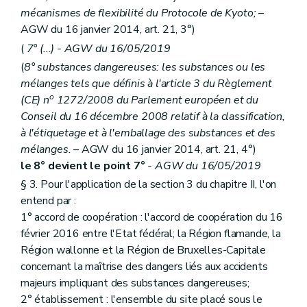
Art. 185
mécanismes de flexibilité du Protocole de Kyoto;
–
Art. 186
AGW du 16 janvier 2014, art. 21, 3°)
Art. 187
Art. 188
(
7° (...) - AGW du 16/05/2019
Art. 189
(
8° substances dangereuses: les substances ou les
Art. 190
mélanges tels que définis à l'article 3 du Règlement
Art. 191
Art. 192
o
(CE) n
1272/2008 du Parlement européen et du
Art. 193
Conseil du 16 décembre 2008 relatif à la classification,
Art. 194
à l'étiquetage et à l'emballage des substances et des
Art. 195
mélanges.
– AGW du 16 janvier 2014, art. 21, 4°)
Art. 196
Art. 197
le 8° devient le point 7°
- AGW du 16/05/2019
Art. 198
§ 3. Pour l'application de la section 3 du chapitre II, l'on
Art. 199
entend par :
Art. 200
Art. 201
1° accord de coopération : l'accord de coopération du 16
Art. 202
février 2016 entre l'Etat fédéral; la Région flamande, la
Art. 203
Région wallonne et la Région de Bruxelles-Capitale
Art. 204
concernant la maîtrise des dangers liés aux accidents
Art. 205
Art. 206
majeurs impliquant des substances dangereuses;
Art. 207
2° établissement : l'ensemble du site placé sous le
Art. 208