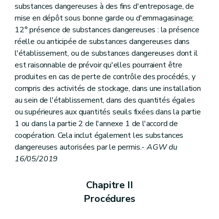
Art. 276
substances dangereuses à des fins d'entreposage, de
Section 2
Dispositions finales
mise en dépôt sous bonne garde ou d'emmagasinage;
Art. 277
12° présence de substances dangereuses : la présence
Art. 278
Art. 279
réelle ou anticipée de substances dangereuses dans
Art. 280
l'établissement, ou de substances dangereuses dont il
Annexe
est raisonnable de prévoir qu'elles pourraient être
Annexe
Annexe
produites en cas de perte de contrôle des procédés, y
Annexe
compris des activités de stockage, dans une installation
Annexe
au sein de l'établissement, dans des quantités égales
Annexe
ou supérieures aux quantités seuils fixées dans la partie
Annexe
Annexe
1 ou dans la partie 2 de l'annexe 1 de l'accord de
Annexe
coopération. Cela inclut également les substances
Annexe
dangereuses autorisées par le permis.
- AGW du
Annexe
16/05/2019
Annexe
Annexe
Annexe
Chapitre II
Annexe
Annexe
Procédures
Annexe
Annexe