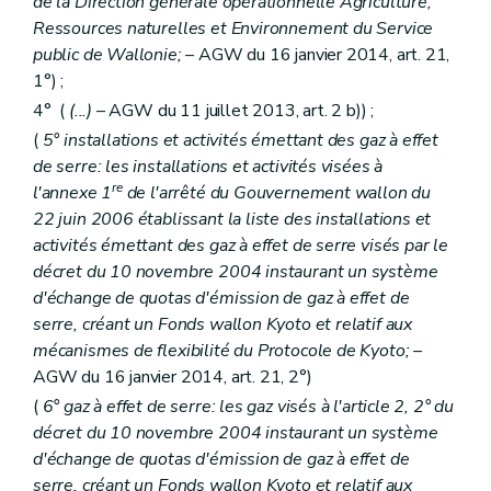
de la Direction générale opérationnelle Agriculture,
Art. 162
Art. 163
Ressources naturelles et Environnement du Service
Art. 164
public de Wallonie;
– AGW du 16 janvier 2014, art. 21,
Art. 165
1°) ;
Art. 166
Art. 167
4° (
(...)
– AGW du 11 juillet 2013, art. 2 b)) ;
Art. 168
(
5° installations et activités émettant des gaz à effet
Art. 169
de serre: les installations et activités visées à
Art. 170
Art. 171
re
l'annexe 1
de l'arrêté du Gouvernement wallon du
Art. 172
22 juin 2006 établissant la liste des installations et
Art. 173
activités émettant des gaz à effet de serre visés par le
Art. 174
décret du 10 novembre 2004 instaurant un système
Art. 175
Art. 176
d'échange de quotas d'émission de gaz à effet de
Sous-section 3
Déchets
serre, créant un Fonds wallon Kyoto et relatif aux
Art. 177
mécanismes de flexibilité du Protocole de Kyoto;
–
Art. 178
Art. 179
AGW du 16 janvier 2014, art. 21, 2°)
Art. 180
(
6° gaz à effet de serre: les gaz visés à l'article 2, 2° du
Art. 181
décret du 10 novembre 2004 instaurant un système
Art. 182
d'échange de quotas d'émission de gaz à effet de
Art. 183
Art. 184
serre, créant un Fonds wallon Kyoto et relatif aux