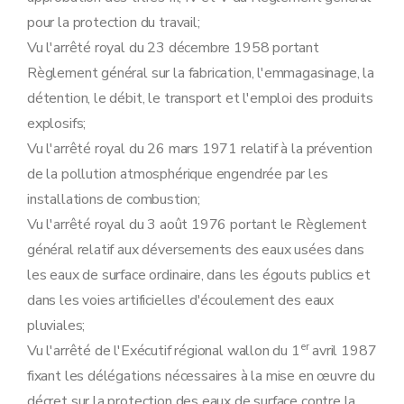
Art. 28
pour la protection du travail;
Art. 29
Section 2
Procédure d'octroi du permis unique
Vu l'arrêté royal du 23 décembre 1958 portant
Sous-section première
Introduction de la demande
Règlement général sur la fabrication, l'emmagasinage, la
Art. 30
Art. 31
détention, le débit, le transport et l'emploi des produits
Art. 32
explosifs;
Art. 33
Art. 34
Vu l'arrêté royal du 26 mars 1971 relatif à la prévention
Sous-section 2
Enquête publique
de la pollution atmosphérique engendrée par les
Art. 35
Art. 36
installations de combustion;
Art. 37
Vu l'arrêté royal du 3 août 1976 portant le Règlement
Art. 38
Art. 39
général relatif aux déversements des eaux usées dans
Art. 40
les eaux de surface ordinaire, dans les égouts publics et
Art. 41
Sous-section 3
Modalités de la concertation administrative relative aux demandes de permis unique
dans les voies artificielles d'écoulement des eaux
Art. 42
pluviales;
Art. 43
Art. 44
er
Vu l'arrêté de l'Exécutif régional wallon du 1
avril 1987
Art. 45
fixant les délégations nécessaires à la mise en œuvre du
Sous-section 3/1
(Contenu minimum des avis requis lors de l'instru
décret sur la protection des eaux de surface contre la