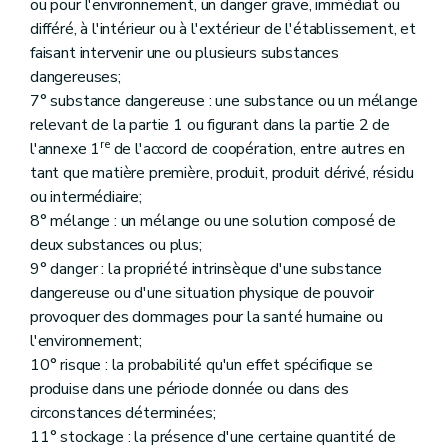
ou pour l'environnement, un danger grave, immédiat ou
Art. 256
différé, à l'intérieur ou à l'extérieur de l'établissement, et
Art. 257
faisant intervenir une ou plusieurs substances
Art. 258
Art. 259
dangereuses;
Art. 260
7° substance dangereuse : une substance ou un mélange
Art. 261
relevant de la partie 1 ou figurant dans la partie 2 de
Art. 262
re
Art. 263
l'annexe 1
de l'accord de coopération, entre autres en
Art. 264
tant que matière première, produit, produit dérivé, résidu
Art. 265
ou intermédiaire;
Art. 266
8° mélange : un mélange ou une solution composé de
Sous-section 4
Explosifs
Art. 267
deux substances ou plus;
Sous-section 5
Air
9° danger : la propriété intrinsèque d'une substance
Art. 268
dangereuse ou d'une situation physique de pouvoir
Art. 269
provoquer des dommages pour la santé humaine ou
Art. 270
Art. 271
l'environnement;
Art. 272
10° risque : la probabilité qu'un effet spécifique se
Art. 273
produise dans une période donnée ou dans des
Sous-section 5
Dispositions diverses
circonstances déterminées;
Art. 274
Art. 275
11° stockage : la présence d'une certaine quantité de