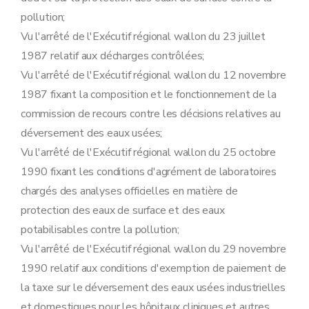
Art. 45/1
pollution;
Sous-section 4
Contenu du permis unique
Art. 46
Vu l'arrêté de l'Exécutif régional wallon du 23 juillet
Sous-section 5
Modalités d'instruction des recours dirigés contre les décisions relatives aux demandes de permis unique
1987 relatif aux décharges contrôlées;
Art. 47
Vu l'arrêté de l'Exécutif régional wallon du 12 novembre
Art. 48
Art. 49
1987 fixant la composition et le fonctionnement de la
Art. 50
commission de recours contre les décisions relatives au
Art. 51
Art. 52
déversement des eaux usées;
Art. 53
Vu l'arrêté de l'Exécutif régional wallon du 25 octobre
Art. 54
Art. 55
1990 fixant les conditions d'agrément de laboratoires
Sous-section 6
Tenue des registres
chargés des analyses officielles en matière de
Art. 56
Art. 57
protection des eaux de surface et des eaux
Art. 58
potabilisables contre la pollution;
Section 3
(Dispositions complémentaires relatives aux établiss
Vu l'arrêté de l'Exécutif régional wallon du 29 novembre
Sous-section première
Généralités
1990 relatif aux conditions d'exemption de paiement de
Art. 59
Art. 60
la taxe sur le déversement des eaux usées industrielles
Sous-section 2
Documents à joindre à la demande de permis d'environnement et de permis unique
et domestiques pour les hôpitaux cliniques et autres