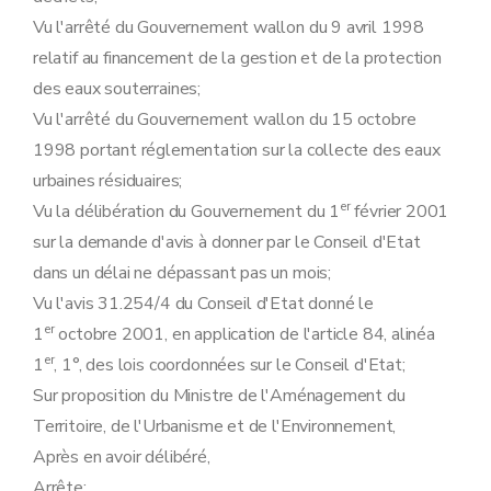
Art.
120
sexies
Chapitre III
Remise en état
Vu l'arrêté du Gouvernement wallon du 9 avril 1998
Art. 121
relatif au financement de la gestion et de la protection
Chapitre IV
Dispositions abrogatoires, modificatives et finales
des eaux souterraines;
Section première
Dispositions abrogatoires et modificatives
Sous-section première
Etablissements dangereux, insalubres et incommodes
Vu l'arrêté du Gouvernement wallon du 15 octobre
Art. 122
1998 portant réglementation sur la collecte des eaux
Art. 123
Sous-section 2
Eau
urbaines résiduaires;
Art. 124
er
Vu la délibération du Gouvernement du 1
février 2001
Art. 125
Art. 126
sur la demande d'avis à donner par le Conseil d'Etat
Art. 127
dans un délai ne dépassant pas un mois;
Art. 128
Art. 129
Vu l'avis 31.254/4 du Conseil d'Etat donné le
Art. 130
er
1
octobre 2001, en application de l'article 84, alinéa
Art. 131
Art. 132
er
1
, 1°, des lois coordonnées sur le Conseil d'Etat;
Art. 133
Sur proposition du Ministre de l'Aménagement du
Art. 134
Art. 135
Territoire, de l'Urbanisme et de l'Environnement,
Art. 136
Après en avoir délibéré,
Art. 137
Art. 138
Arrête: