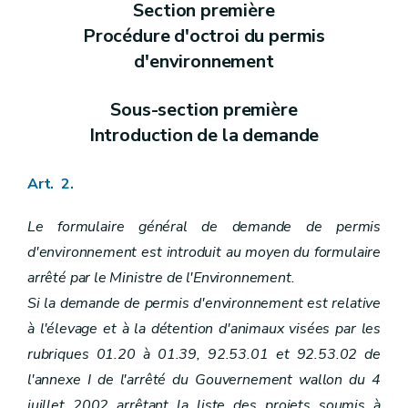
Section première
Annexe
Annexe
Procédure d'octroi du permis
Annexe
d'environnement
Annexe
Annexe
Annexe
Sous-section première
Annexe
Annexe
Introduction de la demande
Annexe
Annexe
Annexe
Art. 2.
Annexe
Annexe
Le formulaire général de demande de permis
Annexe
d'environnement est introduit au moyen du formulaire
Annexe
Annexe
arrêté par le Ministre de l'Environnement.
Annexe
Si la demande de permis d'environnement est relative
Annexe
Annexe
à l'élevage et à la détention d'animaux visées par les
Annexe
rubriques 01.20 à 01.39, 92.53.01 et 92.53.02 de
Annexe
Annexe
l'annexe I de l'arrêté du Gouvernement wallon du 4
Annexe
juillet 2002 arrêtant la liste des projets soumis à