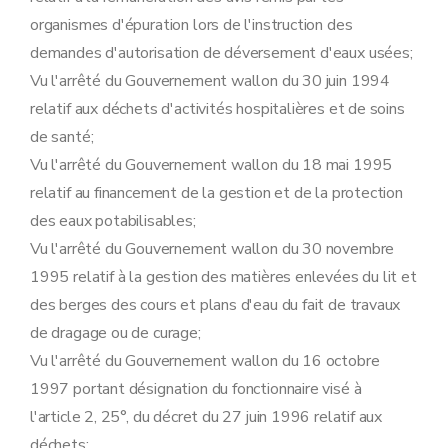
Sous-section 3
Déclaration
organismes d'épuration lors de l'instruction des
Art. 113
demandes d'autorisation de déversement d'eaux usées;
Sous-section 4
Transformation et extension de l'établissement
Art. 114
Vu l'arrêté du Gouvernement wallon du 30 juin 1994
Sous-section 5
Sûretés
relatif aux déchets d'activités hospitalières et de soins
Art. 115
Sous-section 6
Obligations de l'exploitant
de santé;
Art. 116
Vu l'arrêté du Gouvernement wallon du 18 mai 1995
Sous-section 7
Mesures de police administrative
Art. 117
relatif au financement de la gestion et de la protection
Sous-section 8
((...-AGW du 16 mai 2019, art.45)
des eaux potabilisables;
Art. 118
Sous-section 9
Sanctions pénales
Vu l'arrêté du Gouvernement wallon du 30 novembre
Art. 119
1995 relatif à la gestion des matières enlevées du lit et
Sous-section 10
Recours
Art. 120
des berges des cours et plans d'eau du fait de travaux
Sous-section
11
Obligation de notification périodique de données environnementales
de dragage ou de curage;
Art.
120
bis
Sous-section
12
Désignations diverses
Vu l'arrêté du Gouvernement wallon du 16 octobre
Art.
120
ter
1997 portant désignation du fonctionnaire visé à
Section
11
Désignations diverses
Art.
120
quater
l'article 2, 25°, du décret du 27 juin 1996 relatif aux
Art.
120
quinquies
déchets;