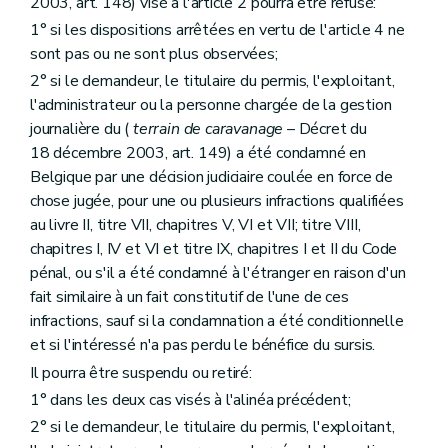
2003, art. 148) visé à l'article 2 pourra être refusé:
1° si les dispositions arrêtées en vertu de l'article 4 ne
sont pas ou ne sont plus observées;
2° si le demandeur, le titulaire du permis, l'exploitant,
l'administrateur ou la personne chargée de la gestion
journalière du (
terrain de caravanage
– Décret du
18 décembre 2003, art. 149) a été condamné en
Belgique par une décision judiciaire coulée en force de
chose jugée, pour une ou plusieurs infractions qualifiées
au livre II, titre VII, chapitres V, VI et VII; titre VIII,
chapitres I, IV et VI et titre IX, chapitres I et II du Code
pénal, ou s'il a été condamné à l'étranger en raison d'un
fait similaire à un fait constitutif de l'une de ces
infractions, sauf si la condamnation a été conditionnelle
et si l'intéressé n'a pas perdu le bénéfice du sursis.
Il pourra être suspendu ou retiré:
1° dans les deux cas visés à l'alinéa précédent;
2° si le demandeur, le titulaire du permis, l'exploitant,