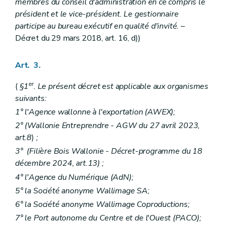
membres du conseil d'administration en ce compris le
président et le vice-président. Le gestionnaire
participe au bureau exécutif en qualité d'invité.
–
Décret du 29 mars 2018, art. 16, d))
Art. 3.
er
(
§1
. Le présent décret est applicable aux organismes
suivants:
1° l'Agence wallonne à l'exportation (AWEX);
2° (Wallonie Entreprendre - AGW du 27 avril 2023,
art.8
)
;
3°
(Filière Bois Wallonie - Décret-programme du 18
décembre 2024, art.13) ;
4° l'Agence du Numérique (AdN);
5° la Société anonyme Wallimage SA;
6° la Société anonyme Wallimage Coproductions;
7° le Port autonome du Centre et de l'Ouest (PACO);