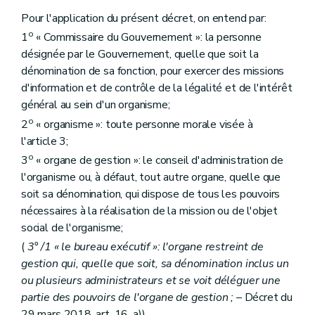
Art.
20
bis
Chapitre V
Disposition transitoire et finale
Pour l'application du présent décret, on entend par:
Art. 21
o
1
« Commissaire du Gouvernement »: la personne
désignée par le Gouvernement, quelle que soit la
dénomination de sa fonction, pour exercer des missions
d'information et de contrôle de la légalité et de l'intérêt
général au sein d'un organisme;
o
2
« organisme »: toute personne morale visée à
l'article 3;
o
3
« organe de gestion »: le conseil d'administration de
l'organisme ou, à défaut, tout autre organe, quelle que
soit sa dénomination, qui dispose de tous les pouvoirs
nécessaires à la réalisation de la mission ou de l'objet
social de l'organisme;
(
3° /1 « le bureau exécutif »: l'organe restreint de
gestion qui, quelle que soit, sa dénomination inclus un
ou plusieurs administrateurs et se voit déléguer une
partie des pouvoirs de l'organe de gestion ;
– Décret du
29 mars 2018, art. 16, a))