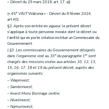
– Décret du 29 mars 2018, art. 17, a))
(« 45° VISITWallonia » - Décret du 8 février 2024,
art.40)
§2. Après son entrée en vigueur, le présent décret
s'applique à toute personne morale dont le décret ou
l'arrêté qui en porte création institue un Commissaire du
Gouvernement.
(
§3. Les commissaires du Gouvernement désignés
er
dans l'organisme visé au 33° du paragraphe 1
sont
chargés des missions visées aux articles 10, 12, 13,
15, 16, 17, 18 et 19 du présent décret, auprès des
organismes suivants:
– Wapinvest;
– Sambrinvest;
– Invest Mons Borinage centre;
– Nivelinvest;
– Namurinvest;