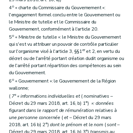
o
4
« charte du Commissaire du Gouvernement »:
l'engagement formel conclu entre le Gouvernement ou
le Ministre de tutelle et le Commissaire du
Gouvernement, conformément à l'article 20.
o
5
« Ministre de tutelle »: le Ministre du Gouvernement
qui s'est vu attribuer un pouvoir de contrôle particulier
er
sur l'organisme visé à l'article 3, §§1
et 2, en vertu du
décret ou de l'arrêté portant création dudit organisme ou
de l'arrêté portant répartition des compétences au sein
du Gouvernement.
o
6
« Gouvernement »: le Gouvernement de la Région
wallonne;
(
7° « informations individuelles et
(
nominatives
–
Décret du 29 mars 2018, art. 16, b) 1°)
»: données
figurant dans le rapport de rémunération relatives à
une personne concernée
(
et
– Décret du 29 mars
2018, art. 16 b) 2°)
dont le prénom et le nom
(
sont
–
Décret du 29 mars 2018, art. 16, b) 3°)
transmis au