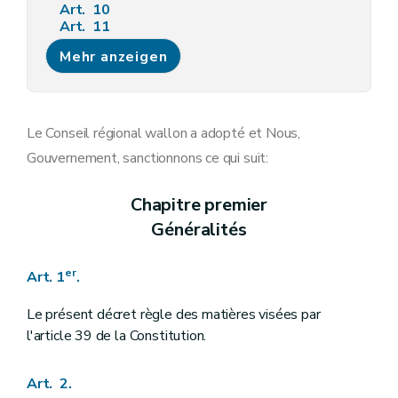
Art. 10
Art. 11
Art. 12
Mehr anzeigen
Art. 13
Art. 14
Art. 15
Art. 16
Art. 17
Le Conseil régional wallon a adopté et Nous,
Art. 18
Gouvernement, sanctionnons ce qui suit:
Art. 19
Chapitre
III/1
Rapport de rémunération
Art.
19/1
Chapitre premier
Art.
19/2
Généralités
Art.
19/3
Art.
19/4
Art.
19/5
er
Art. 1
.
Art.
19/6
Art.
19/7
Chapitre
III
bis
Rémunération du commissaire du Gouvernement
Le présent décret règle des matières visées par
Art.
19
bis
l'article 39 de la Constitution.
Chapitre IV
Charte du Commissaire du Gouvernement
Art. 20
Chapitre
IV
bis
Missions de contrôle des réviseurs – Décret du 30 avril 2009, art. 2 )
Art. 2.