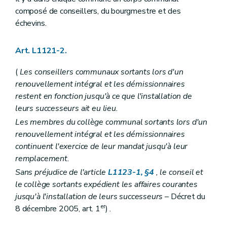
Art. L1124-39
Art. L1124-40
composé de conseillers, du bourgmestre et des
Art. L1124-41
échevins.
Art. L1124-42
Art. L1124-43
Art. L1124-44
Art. L1121-2.
Art. L1124-45
Art. L1124-46
(
Les conseillers communaux sortants lors d'un
Art. L1124-47
renouvellement intégral et les démissionnaires
Art. L1124-48
restent en fonction jusqu'à ce que l'installation de
Art. L1124-49
Chapitre V
Incompatibilités et conflits d'intérêts
leurs successeurs ait eu lieu.
Art. L1125-1
Les membres du collège communal sortants lors d'un
Art. L1125-2
renouvellement intégral et les démissionnaires
Art. L1125-3
Art. L1125-4
continuent l'exercice de leur mandat jusqu'à leur
Art. L1125-5
remplacement.
Art. L1125-6
Sans préjudice de l'article
L1123-1, §4
, le conseil et
Art. L1125-7
Art. L1125-8
le collège sortants expédient les affaires courantes
Art. L1125-9
jusqu'à l'installation de leurs successeurs
– Décret du
Art. L1125-10
er
8 décembre 2005, art. 1
) .
Chapitre VI
Le serment
Art. L1126-1