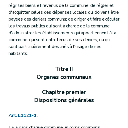
Art. L1124-17
régir les biens et revenus de la commune; de régler et
Art. L1124-18
d'acquitter celles des dépenses locales qui doivent être
Art. L1124-19
payées des deniers communs; de diriger et faire exécuter
Art. L1124-20
Section 2
Le receveur
les travaux publics qui sont à charge de la commune;
Art. L1124-21
d'administrer les établissements qui appartiennent à la
Art. L1124-22
commune, qui sont entretenus de ses deniers, ou qui
Art. L1124-23
sont particulièrement destinés à l'usage de ses
Art. L1124-24
Art. L1124-25
habitants.
Art. L1124-26
Art. L1124-27
Titre II
Art. L1124-28
Art. L1124-29
Organes communaux
Art. L1124-30
Art. L1124-31
Art. L1124-32
Chapitre premier
Art. L1124-33
Dispositions générales
Art. L1124-34
Art. L1124-35
Art. L1124-36
Art. L1121-1.
Art. L1124-37
Art. L1124-38
Il y a dans chaque commune un corps communal