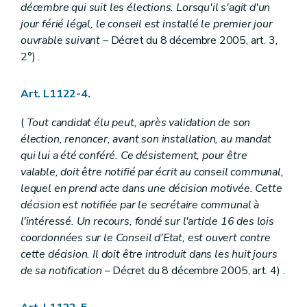
Art. L1233-1
décembre qui suit les élections. Lorsqu'il s'agit d'un
Art. L1233-2
jour férié légal, le conseil est installé le premier jour
Art. L1233-3
Titre IV
Responsabilité et actions judiciaires
ouvrable suivant
– Décret du 8 décembre 2005, art. 3,
Chapitre premier
Responsabilité civile des communes
2°) .
Art. L1241-1
Art. L1241-2
Art. L1241-3
Art. L1122-4.
Chapitre II
Actions judiciaires
Section première
Dispositions générales
(
Tout candidat élu peut, après validation de son
Art. L1242-1
élection, renoncer, avant son installation, au mandat
Section 2
Exercice par un contribuable des actions en justice appartenant à la commune
qui lui a été conféré. Ce désistement, pour être
Art. L1242-2
Livre III
Finances communales
valable, doit être notifié par écrit au conseil communal,
Titre premier
Budget et comptes
lequel en prend acte dans une décision motivée. Cette
Chapitre premier
Dispositions générales
décision est notifiée par le secrétaire communal à
Art. L1311-1
l'intéressé. Un recours, fondé sur l'article 16 des lois
Art. L1311-2
Art. L1311-3
coordonnées sur le Conseil d'Etat, est ouvert contre
Art. L1311-4
cette décision. Il doit être introduit dans les huit jours
Art. L1311-5
de sa notification
– Décret du 8 décembre 2005, art. 4) .
Art. L1311-6
Chapitre II
Adoption du budget et règlement des comptes
Art. L1312-1