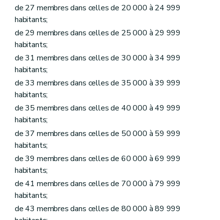
Art. L1231-6
de 27 membres dans celles de 20 000 à 24 999
Art. L1231-7
habitants;
Art. L1231-8
Art. L1231-9
de 29 membres dans celles de 25 000 à 29 999
Art. L1231-10
habitants;
Chapitre II
Funérailles et sépultures
de 31 membres dans celles de 30 000 à 34 999
Section première
Lieux de sépulture
Sous-section première
Les cimetières et établissements crématoires communaux ou intercommunaux
habitants;
Art. L1232-1
de 33 membres dans celles de 35 000 à 39 999
Art. L1232-2
habitants;
Art. L1232-3
Art. L1232-4
de 35 membres dans celles de 40 000 à 49 999
Art. L1232-5
habitants;
Sous-section 2
Les concessions
Art. L1232-6
de 37 membres dans celles de 50 000 à 59 999
Art. L1232-7
habitants;
Art. L1232-8
de 39 membres dans celles de 60 000 à 69 999
Art. L1232-9
Art. L1232-10
habitants;
Art. L1232-11
de 41 membres dans celles de 70 000 à 79 999
Section 2
Funérailles et modes de sépulture
habitants;
Sous-section première
Mise en bière et transport des dépouilles mortelles
Art. L1232-12
de 43 membres dans celles de 80 000 à 89 999
Art. L1232-13