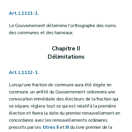
Art. L1122-23
Art. L1122-24
Art. L1111-1.
Art. L1122-25
Art. L1122-26
Art. L1122-27
Le Gouvernement détermine l'orthographe des noms
Art. L1122-28
des communes et des hameaux.
Art. L1122-29
Section 3
Attributions du conseil communal
Art. L1122-30
Chapitre II
Art. L1122-31
Délimitations
Art. L1122-32
Art. L1122-33
Art. L1122-34
Art. L1112-1.
Art. L1122-35
Art. L1122-36
Lorsqu'une fraction de commune aura été érigée en
Chapitre III
Le bourgmestre et le collège communal
Section première
Les groupes politiques et le pacte de majorité
commune, un arrêté du Gouvernement ordonnera une
Art. L1123-1
convocation immédiate des électeurs de la fraction qui
Art. L1123-2
se sépare, réglera tout ce qui est relatif à la première
Section 2
Le collège communal
élection et fixera la date du premier renouvellement en
Art. L1123-3
Art. L1123-4
concordance avec les renouvellements ordinaires
Art. L1123-5
prescrits par les
titres II
et
III
du livre premier de la
Art. L1123-6