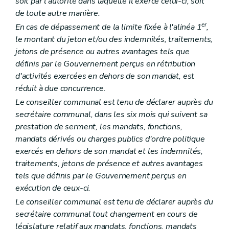
soit par l'autorité dans laquelle il exerce celui-ci, soit
Art. L1522-6
de toute autre manière.
Art. L1522-7
Art. L1522-8
er
En cas de dépassement de la limite fixée à l'alinéa 1
,
Chapitre III
Les intercommunales
le montant du jeton et/ou des indemnités, traitements,
Section première
Les statuts
jetons de présence ou autres avantages tels que
Art. L1523-1
définis par le Gouvernement perçus en rétribution
Art. L1523-2
Art. L1523-3
d'activités exercées en dehors de son mandat, est
Art. L1523-4
réduit à due concurrence.
Art. L1523-5
Le conseiller communal est tenu de déclarer auprès du
Art. L1523-6
Section 2
Les organes de l'intercommunale
secrétaire communal, dans les six mois qui suivent sa
Sous-section première
Dispositions générales
prestation de serment, les mandats, fonctions,
Art. L1523-7
mandats dérivés ou charges publics d'ordre politique
Art. L1523-8
exercés en dehors de son mandat et les indemnités,
Art. L1523-9
Art. L1523-10
traitements, jetons de présence et autres avantages
Sous-section 2
L'assemblée générale
tels que définis par le Gouvernement perçus en
Art. L1523-11
exécution de ceux-ci.
Art. L1523-12
Art. L1523-13
Le conseiller communal est tenu de déclarer auprès du
Art. L1523-14
secrétaire communal tout changement en cours de
Sous-section 3
Le conseil d'administration
législature relatif aux mandats, fonctions, mandats