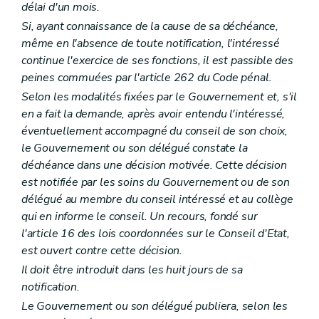
délai d'un mois.
Art. L1561-8
Art. L1561-9
Si, ayant connaissance de la cause de sa déchéance,
Art. L1561-10
même en l'absence de toute notification, l'intéressé
Art. L1561-11
continue l'exercice de ses fonctions, il est passible des
Art. L1561-12
peines commuées par l'article 262 du Code pénal.
Art. L1561-13
Partie DEUXIEME
LA SUPRACOMMUNALITE
Selon les modalités fixées par le Gouvernement et, s'il
Livre premier
Les agglomérations et les fédérations de communes
en a fait la demande, après avoir entendu l'intéressé,
Titre premier
Organisation des agglomérations et des fédérations de communes
éventuellement accompagné du conseil de son choix,
Chapitre premier
Dispositions générales
Section première
Délimitations
le Gouvernement ou son délégué constate la
Art. L2111-1
déchéance dans une décision motivée. Cette décision
Art. L2111-2
est notifiée par les soins du Gouvernement ou de son
Section 2
Constitution
délégué au membre du conseil intéressé et au collège
Art. L2111-3
Art. L2111-4
qui en informe le conseil. Un recours, fondé sur
Section 3
Attributions
l'article 16 des lois coordonnées sur le Conseil d'Etat,
Art. L2111-5
est ouvert contre cette décision.
Art. L2111-6
Chapitre II
Organes des agglomérations et des fédérations
Il doit être introduit dans les huit jours de sa
Section première
Dispositions générales
notification.
Art. L2112-1
Le Gouvernement ou son délégué publiera, selon les
Art. L2112-2