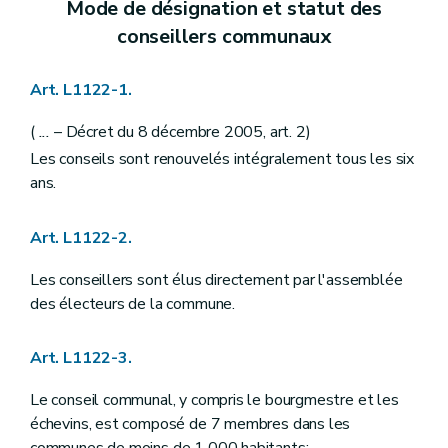
Mode de désignation et statut des
Art. L1215-4
Art. L1215-5
conseillers communaux
Art. L1215-6
Art. L1215-7
Art. L1215-8
Art. L1122-1.
Art. L1215-9
Art. L1215-10
(
...
– Décret du 8 décembre 2005, art. 2)
Art. L1215-11
Art. L1215-12
Les conseils sont renouvelés intégralement tous les six
Art. L1215-13
ans.
Art. L1215-14
Art. L1215-15
Art. L1215-16
Art. L1122-2.
Art. L1215-17
Art. L1215-18
Les conseillers sont élus directement par l'assemblée
Art. L1215-19
des électeurs de la commune.
Art. L1215-20
Art. L1215-21
Art. L1215-22
Art. L1122-3.
Art. L1215-23
Art. L1215-24
Le conseil communal, y compris le bourgmestre et les
Art. L1215-25
échevins, est composé de 7 membres dans les
Art. L1215-26
Art. L1215-27
communes de moins de 1 000 habitants;