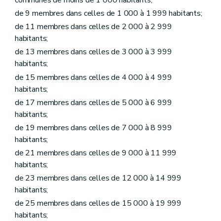
Chapitre VI
Personnel à statut particulier
de 9 membres dans celles de 1 000 à 1 999 habitants;
Art. L1216-1
Art. L1216-2
de 11 membres dans celles de 2 000 à 2 999
Titre II
Administration des biens de la commune
habitants;
Chapitre premier
Donations et legs à la commune et aux établissements publics existant dans la commune
de 13 membres dans celles de 3 000 à 3 999
Art. L1221-1
Art. L1221-2
habitants;
Chapitre II
Contrats
de 15 membres dans celles de 4 000 à 4 999
Art. L1222-1
habitants;
Art. L1222-2
Art. L1222-3
de 17 membres dans celles de 5 000 à 6 999
Art. L1222-4
habitants;
Chapitre III
Voirie communale
de 19 membres dans celles de 7 000 à 8 999
Art. L1223-1
Titre III
Administration de certains services communaux
habitants;
Chapitre premier
Régies communales
de 21 membres dans celles de 9 000 à 11 999
Section première
Régies communales ordinaires
habitants;
Art. L1231-1
Art. L1231-2
de 23 membres dans celles de 12 000 à 14 999
Art. L1231-3
habitants;
Section 2
Régies communales autonomes
de 25 membres dans celles de 15 000 à 19 999
Art. L1231-4
Art. L1231-5
habitants;