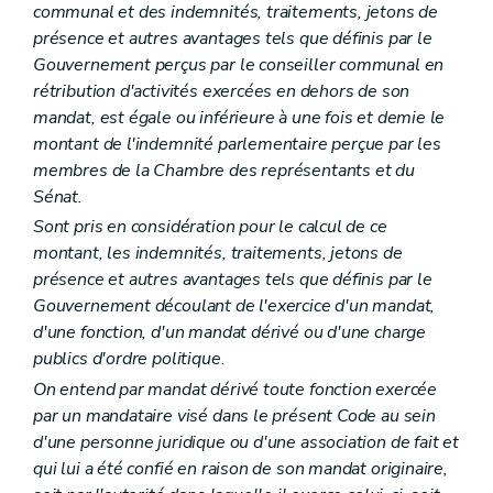
Chapitre premier
Champ d'application
communal et des indemnités, traitements, jetons de
Art. L1511-1
présence et autres avantages tels que définis par le
Chapitre II
Les modes de coopération
Gouvernement perçus par le conseiller communal en
Section première
Les conventions entre communes
Art. L1512-1
rétribution d'activités exercées en dehors de son
Section 2
Les associations de projet
mandat, est égale ou inférieure à une fois et demie le
Art. L1512-2
montant de l'indemnité parlementaire perçue par les
Section 3
Les (
...
– Décret du 9 mars 2007, art. 3) intercommunales
Art. L1512-3
membres de la Chambre des représentants et du
Art. L1512-4
Sénat.
Art. L1512-5
Sont pris en considération pour le calcul de ce
Section 4
Dispositions communes
montant, les indemnités, traitements, jetons de
Art. L1512-6
Titre II
Modalités de fonctionnement
présence et autres avantages tels que définis par le
Chapitre premier
Les conventions entre communes
Gouvernement découlant de l'exercice d'un mandat,
Art. L1521-1
d'une fonction, d'un mandat dérivé ou d'une charge
Art. L1521-2
Art. L1521-3
publics d'ordre politique.
Chapitre II
Les associations de projet
On entend par mandat dérivé toute fonction exercée
Art. L1522-1
par un mandataire visé dans le présent Code au sein
Art. L1522-2
d'une personne juridique ou d'une association de fait et
Art. L1522-3
Art. L1522-4
qui lui a été confié en raison de son mandat originaire,
Art. L1522-5