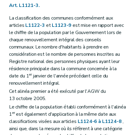
Art. L1126-2
Art. L1121-3.
Art. L1126-3
Art. L1126-4
La classification des communes conformément aux
Art. L1126-5
articles
L1122-3
et
L1123-9
est mise en rapport avec
Titre III
Actes des autorités communales
Chapitre premier
Disposition générale
le chiffre de la population par le Gouvernement lors de
Art. L1131-1
chaque renouvellement intégral des conseils
Chapitre II
Rédaction des actes
communaux. Le nombre d'habitants à prendre en
Art. L1132-1
considération est le nombre de personnes inscrites au
Art. L1132-2
Art. L1132-3
Registre national des personnes physiques ayant leur
Art. L1132-4
résidence principale dans la commune concernée à la
Art. L1132-5
er
date du 1
janvier de l'année précédant celle du
Chapitre III
Publication des actes
Art. L1133-1
renouvellement intégral.
Art. L1133-2
Cet alinéa premier a été exécuté par l'AGW du
Art. L1133-3
13 octobre 2005.
Titre IV
Consultation populaire
Chapitre unique
Le chiffre de la population établi conformément à l'alinéa
Art. L1141-1
er
1
est également d'application à la même date aux
Art. L1141-2
classifications visées aux articles
L1124-6 à L1124-8
,
Art. L1141-3
ainsi que, dans la mesure où ils réfèrent à une catégorie
Art. L1141-4
Art. L1141-5