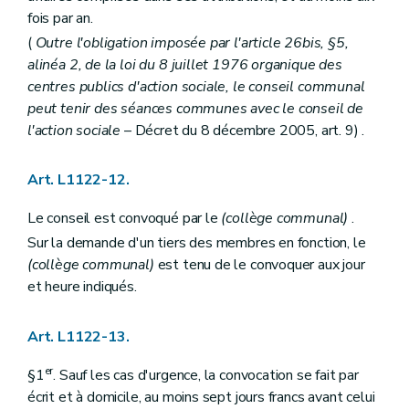
Art. L2214-7
fois par an.
Art. L2214-8
Art. L2214-9
(
Outre l'obligation imposée par l'article 26bis, §5,
Art. L2214-10
alinéa 2, de la loi du 8 juillet 1976 organique des
Art. L2214-11
centres publics d'action sociale, le conseil communal
Art. L2214-12
Titre II
Administration de la province
peut tenir des séances communes avec le conseil de
Chapitre premier
Le personnel de la province
l'action sociale
– Décret du 8 décembre 2005, art. 9) .
Art. L2221-1
Chapitre II
Administration des biens de la province
Section première
Contrats
Art. L1122-12.
Art. L2222-1
Art. L2222-2
Le conseil est convoqué par le
(collège communal)
.
Section 2
Travaux concernant plusieurs provinces ou plusieurs communes
Sur la demande d'un tiers des membres en fonction, le
Art. L2222-3
Chapitre III
Administration de certains services provinciaux
(collège communal)
est tenu de le convoquer aux jour
Section première
Régies provinciales, régies provinciales autonomes et participations provinciales dans les intercommunales, les A.S.B.L. et les autres associations
et heure indiqués.
Sous-section première
Régies provinciales
Art. L2223-1
Art. L2223-2
Art. L1122-13.
Art. L2223-3
Sous-section 2
Régies provinciales autonomes
er
§1
. Sauf les cas d'urgence, la convocation se fait par
Art. L2223-4
écrit et à domicile, au moins sept jours francs avant celui
Art. L2223-5