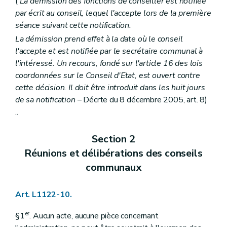
(
La démission des fonctions de conseiller est notifiée
Art. L2212-57
par écrit au conseil, lequel l'accepte lors de la première
Art. L2212-58
Art. L2212-59
séance suivant cette notification.
Art. L2212-60
La démission prend effet à la date où le conseil
Art. L2212-61
l'accepte et est notifiée par le secrétaire communal à
Sous-section 2
Le receveur
Art. L2212-62
l'intéressé. Un recours, fondé sur l'article 16 des lois
Art. L2212-63
coordonnées sur le Conseil d'Etat, est ouvert contre
Art. L2212-64
cette décision. Il doit être introduit dans les huit jours
Art. L2212-65
de sa notification
– Décrte du 8 décembre 2005, art. 8)
Art. L2212-66
Art. L2212-67
..
Art. L2212-68
Art. L2212-69
Section 2
Art. L2212-70
Art. L2212-71
Réunions et délibérations des conseils
Art. L2212-72
communaux
Section 6
Les commissaires d'arrondissement
Art. L2212-73
Section 7
Incompatibilités et conflits d'intérêts
Art. L1122-10.
Art. L2212-74
Art. L2212-75
er
Art. L2212-76
§1
. Aucun acte, aucune pièce concernant
Art. L2212-77