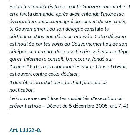
Art. L2212-19
Selon les modalités fixées par le Gouvernement et, s'il
Art. L2212-20
en a fait la demande, après avoir entendu l'intéressé,
Art. L2212-21
Art. L2212-22
éventuellement accompagné du conseil de son choix,
Art. L2212-23
le Gouvernement ou son délégué constate la
Art. L2212-24
déchéance dans une décision motivée. Cette décision
Art. L2212-25
est notifiée par les soins du Gouvernement ou de son
Art. L2212-26
Art. L2212-27
délégué au membre du conseil intéressé et au collège
Sous-section 3
Droit à l'information
qui en informe le conseil. Un recours, fondé sur
Art. L2212-28
l'article 16 des lois coordonnées sur le Conseil d'Etat,
Art. L2212-29
est ouvert contre cette décision.
Art. L2212-30
Art. L2212-31
Il doit être introduit dans les huit jours de sa
Sous-section 4
Attributions du conseil provincial
notification.
Art. L2212-32
Art. L2212-33
Le Gouvernement fixe les modalités d'exécution du
Art. L2212-34
présent article
– Décret du 8 décembre 2005, art. 7, 4.)
Art. L2212-35
.
Art. L2212-36
Art. L2212-37
Art. L2212-38
Art. L1122-8.
Section 3
Le collège provincial
Sous-section première
Les groupes politiques - Le pacte de majorité Le mode de désignation et le statut des membres du collège provincial