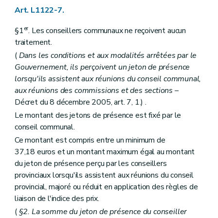
Art. L1413-3
Art. L1122-7.
Art. L1413-4
Chapitre IV
Le secrétaire
er
§1
. Les conseillers communaux ne reçoivent aucun
Art. L1414-1
traitement.
Titre II
Les actes des autorités de (secteur)
Chapitre premier
Disposition générale
(
Dans les conditions et aux modalités arrêtées par le
Art. L1421-1
Gouvernement, ils perçoivent un jeton de présence
Chapitre II
Rédaction et publication des actes
lorsqu'ils assistent aux réunions du conseil communal,
Art. L1422-1
Art. L1422-2
aux réunions des commissions et des sections
–
Titre III
Consultation populaire
Décret du 8 décembre 2005, art. 7, 1.) .
Chapitre unique
Le montant des jetons de présence est fixé par le
Art. L1431-1
conseil communal.
Titre IV
Administration des (secteurs)
Chapitre unique
Ce montant est compris entre un minimum de
Art. L1441-1
37,18 euros et un montant maximum égal au montant
Titre V
Les finances des (secteurs)
du jeton de présence perçu par les conseillers
Chapitre unique
Art. L1451-1
provinciaux lorsqu'ils assistent aux réunions du conseil
Art. L1451-2
provincial, majoré ou réduit en application des règles de
Art. L1451-3
liaison de l'indice des prix.
Livre V
De la coopération entre communes
Titre premier
Dispositions générales
(
§2. La somme du jeton de présence du conseiller