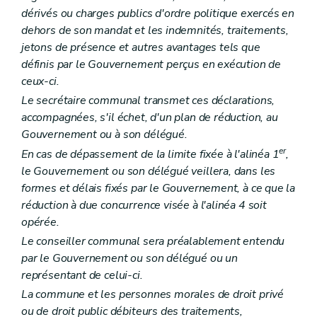
Art. L1523-15
Art. L1523-16
dérivés ou charges publics d'ordre politique exercés en
Sous-section 4
Le comité de rémunération
dehors de son mandat et les indemnités, traitements,
Art. L1523-17
jetons de présence et autres avantages tels que
Sous-section 5
Les organes restreints de gestion
définis par le Gouvernement perçus en exécution de
Art. L1523-18
Section 3
La prépondérance provinciale et régionale
ceux-ci.
Art. L1523-19
Le secrétaire communal transmet ces déclarations,
Art. L1523-20
accompagnées, s'il échet, d'un plan de réduction, au
Section 4
Dissolution et liquidation
Art. L1523-21
Gouvernement ou à son délégué.
Art. L1523-22
er
En cas de dépassement de la limite fixée à l'alinéa 1
,
Section 5
Dispositions diverses
le Gouvernement ou son délégué veillera, dans les
Art. L1523-23
formes et délais fixés par le Gouvernement, à ce que la
Art. L1523-24
Art. L1523-25
réduction à due concurrence visée à l'alinéa 4 soit
Chapitre IV
Les relations internationales
opérée.
Art. L1524-1
Le conseiller communal sera préalablement entendu
Titre III
Principes de bonne gouvernance
Chapitre premier
Interdictions et incompatibilités
par le Gouvernement ou son délégué ou un
Art. L1531-1
représentant de celui-ci.
Art. L1531-2
La commune et les personnes morales de droit privé
Chapitre II
Droits et devoirs
Art. L1532-1
ou de droit public débiteurs des traitements,