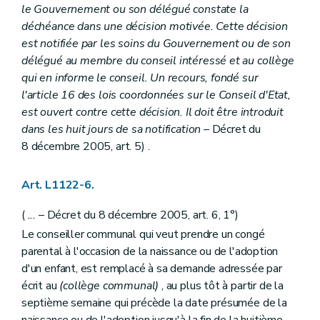
le Gouvernement ou son délégué constate la
Art. L1332-7
Art. L1332-8
déchéance dans une décision motivée. Cette décision
Art. L1332-9
est notifiée par les soins du Gouvernement ou de son
Art. L1332-10
délégué au membre du conseil intéressé et au collège
Art. L1332-11
qui en informe le conseil. Un recours, fondé sur
Art. L1332-12
Art. L1332-13
l'article 16 des lois coordonnées sur le Conseil d'Etat,
Art. L1332-14
est ouvert contre cette décision. Il doit être introduit
Art. L1332-15
dans les huit jours de sa notification
– Décret du
Art. L1332-16
8 décembre 2005, art. 5) .
Art. L1332-17
Art. L1332-18
Art. L1332-19
Art. L1122-6.
Art. L1332-20
Art. L1332-21
(
...
– Décret du 8 décembre 2005, art. 6, 1°)
Art. L1332-22
Art. L1332-23
Le conseiller communal qui veut prendre un congé
Art. L1332-24
parental à l'occasion de la naissance ou de l'adoption
Art. L1332-25
d'un enfant, est remplacé à sa demande adressée par
Art. L1332-26
Art. L1332-27
écrit au
(collège communal)
, au plus tôt à partir de la
Art. L1332-28
septième semaine qui précède la date présumée de la
Art. L1332-29
naissance ou de l'adoption jusqu'à la fin de la huitième