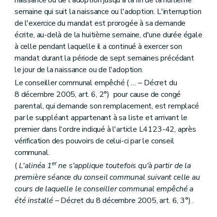
Art. L1332-30
semaine qui suit la naissance ou l'adoption. L'interruption
Art. L1332-31
Livre IV
Organes territoriaux intracommunaux
de l'exercice du mandat est prorogée à sa demande
Titre premier
Organisation des organes territoriaux intracommunaux
écrite, au-delà de la huitième semaine, d'une durée égale
Chapitre premier
Dispositions générales
à celle pendant laquelle il a continué à exercer son
Art. L1411-1
mandat durant la période de sept semaines précédant
Chapitre II
Les conseils de (secteur)
Section première
Mode de désignation et statut des conseillers de (secteur)
le jour de la naissance ou de l'adoption.
Art. L1412-1
Le conseiller communal empêché (
...
– Décret du
Section 2
Réunions, discussions et décisions des conseils de (secteur)
8 décembre 2005, art. 6, 2°) pour cause de congé
Art. L1412-2
Art. L1412-3
parental, qui demande son remplacement, est remplacé
Section 3
Attributions
par le suppléant appartenant à sa liste et arrivant le
Art. L1412-4
premier dans l'ordre indiqué à l'article L4123-42, après
Art. L1412-5
Art. L1412-6
vérification des pouvoirs de celui-ci par le conseil
Art. L1412-7
communal.
Art. L1412-8
er
(
L'alinéa 1
ne s'applique toutefois qu'à partir de la
Chapitre III
Le bureau et le président
première séance du conseil communal suivant celle au
Section première
Mode de désignation et statut des membres du bureau et du président
Art. L1413-1
cours de laquelle le conseiller communal empêché a
Section 2
Réunions, délibérations et décisions du bureau
été installé
– Décret du 8 décembre 2005, art. 6, 3°) .
Art. L1413-2
Section 3
Attributions