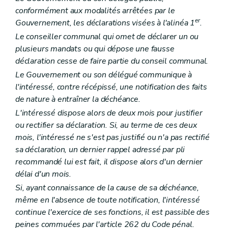
Art. L2211-1
conformément aux modalités arrêtées par le
Chapitre II
Organes provinciaux
Section première
Dispositions générales
er
Gouvernement, les déclarations visées à l'alinéa 1
.
Art. L2212-1
Le conseiller communal qui omet de déclarer un ou
Art. L2212-2
plusieurs mandats ou qui dépose une fausse
Art. L2212-3
Art. L2212-4
déclaration cesse de faire partie du conseil communal.
Section 2
Le conseil provincial
Le Gouvernement ou son délégué communique à
Sous-section première
Mode de désignation et statut des conseillers provinciaux
l'intéressé, contre récépissé, une notification des faits
Art. L2212-5
Art. L2212-6
de nature à entraîner la déchéance.
Art. L2212-7
L'intéressé dispose alors de deux mois pour justifier
Art. L2212-8
ou rectifier sa déclaration. Si, au terme de ces deux
Art. L2212-9
Sous-section 2
Réunions et délibérations du conseil provincial
mois, l'intéressé ne s'est pas justifié ou n'a pas rectifié
Art. L2212-10
sa déclaration, un dernier rappel adressé par pli
Art. L2212-11
recommandé lui est fait, il dispose alors d'un dernier
Art. L2212-12
délai d'un mois.
Art. L2212-13
Art. L2212-14
Si, ayant connaissance de la cause de sa déchéance,
Art. L2212-15
même en l'absence de toute notification, l'intéressé
Art. L2212-16
continue l'exercice de ses fonctions, il est passible des
Art. L2212-17
Art. L2212-18
peines commuées par l'article 262 du Code pénal.