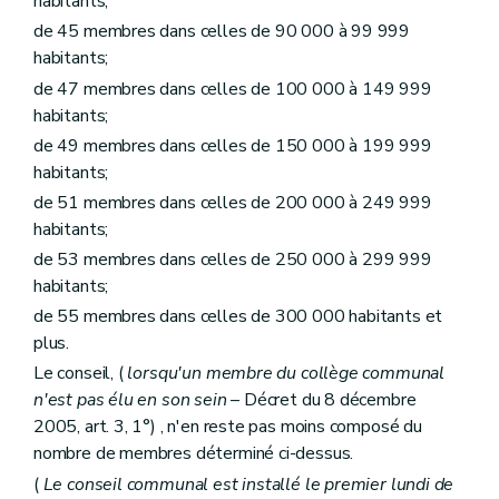
habitants;
Art. L1232-14
de 45 membres dans celles de 90 000 à 99 999
Art. L1232-15
Art. L1232-16
habitants;
Sous-section 2
Inhumations
de 47 membres dans celles de 100 000 à 149 999
Art. L1232-17
habitants;
Art. L1232-18
Art. L1232-19
de 49 membres dans celles de 150 000 à 199 999
Art. L1232-20
habitants;
Sous-section 3
La crémation
de 51 membres dans celles de 200 000 à 249 999
Art. L1232-21
Art. L1232-22
habitants;
Art. L1232-23
de 53 membres dans celles de 250 000 à 299 999
Art. L1232-24
habitants;
Art. L1232-25
Art. L1232-26
de 55 membres dans celles de 300 000 habitants et
Sous-section 4
Signes indicatifs de sépulture
plus.
Art. L1232-27
Art. L1232-28
Le conseil, (
lorsqu'un membre du collège communal
Section 3
Dispositions finales
n'est pas élu en son sein
– Décret du 8 décembre
Art. L1232-29
2005, art. 3, 1°) , n'en reste pas moins composé du
Art. L1232-30
nombre de membres déterminé ci-dessus.
Art. L1232-31
Chapitre III
Etablissements publics
(
Le conseil communal est installé le premier lundi de