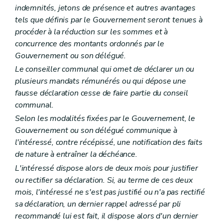
Art. L1532-2
indemnités, jetons de présence et autres avantages
Art. L1532-3
tels que définis par le Gouvernement seront tenues à
Art. L1532-4
procéder à la réduction sur les sommes et à
Art. L1532-5
Chapitre III
Médiation et charte de l'utilisateur
concurrence des montants ordonnés par le
Art. L1533-1
Gouvernement ou son délégué.
Titre IV
Dispositions transitoires et finales
Le conseiller communal qui omet de déclarer un ou
Art. L1541-1
Art. L1541-2
plusieurs mandats rémunérés ou qui dépose une
Art. L1541-3
fausse déclaration cesse de faire partie du conseil
Titre V
Dispositions diverses
communal.
Chapitre unique
Art. L1551-1
Selon les modalités fixées par le Gouvernement, le
Art. L1551-2
Gouvernement ou son délégué communique à
Art. L1551-3
l'intéressé, contre récépissé, une notification des faits
Titre VI
Publicité de l'administration
de nature à entraîner la déchéance.
Chapitre unique
Art. L1561-1
L'intéressé dispose alors de deux mois pour justifier
Art. L1561-2
ou rectifier sa déclaration. Si, au terme de ces deux
Art. L1561-3
mois, l'intéressé ne s'est pas justifié ou n'a pas rectifié
Art. L1561-4
Art. L1561-5
sa déclaration, un dernier rappel adressé par pli
Art. L1561-6
recommandé lui est fait, il dispose alors d'un dernier
Art. L1561-7