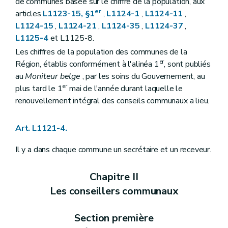
de communes basée sur le chiffre de la population, aux
Art. L1141-6
er
articles
L1123-15, §1
,
L1124-1
,
L1124-11
,
Art. L1141-7
L1124-15
,
L1124-21
,
L1124-35
,
L1124-37
,
Art. L1141-8
L1125-4
et L1125-8.
Art. L1141-9
Art. L1142-10
Les chiffres de la population des communes de la
Art. L1142-11
er
Région, établis conformément à l'alinéa 1
, sont publiés
Art. L1142-12
au
Moniteur belge
, par les soins du Gouvernement, au
Livre II
Administration de la commune
Titre premier
Le personnel communal
er
plus tard le 1
mai de l'année durant laquelle le
Chapitre premier
Dispositions générales
renouvellement intégral des conseils communaux a lieu.
Art. L1211-1
Chapitre II
Statut administratif et pécuniaire
Art. L1212-1
Art. L1121-4.
Art. L1212-2
Art. L1212-3
Il y a dans chaque commune un secrétaire et un receveur.
Chapitre III
Nomination
Art. L1213-1
Chapitre IV
Interdictions
Chapitre II
Art. L1214-1
Les conseillers communaux
Chapitre V
Régime disciplinaire
Art. L1215-1
Art. L1215-2
Section première
Art. L1215-3