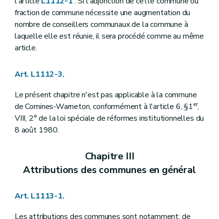
l'article
L1112-1
. Si l'adjonction de cette commune ou
Art. L1123-26
Art. L1123-27
fraction de commune nécessite une augmentation du
Art. L1123-28
nombre de conseillers communaux de la commune à
Section
(
7
– Décret du 8 décembre 2005, art. 15) . - Attributions du bourgmestre
laquelle elle est réunie, il sera procédé comme au même
Art. L1123-29
article.
Art. L1123-30
Chapitre IV
Le secrétaire et le receveur
Section première
Le secrétaire
Art. L1112-3.
Art. L1124-1
Art. L1124-2
Le présent chapitre n'est pas applicable à la commune
Art. L1124-3
Art. L1124-4
er
de Comines-Warneton, conformément à l'article 6, §1
,
Art. L1124-5
VIII, 2° de la loi spéciale de réformes institutionnelles du
Art. L1124-6
8 août 1980.
Art. L1124-7
Art. L1124-8
Art. L1124-9
Chapitre III
Art. L1124-10
Attributions des communes en général
Art. L1124-11
Art. L1124-12
Art. L1124-13
Art. L1113-1.
Art. L1124-14
Art. L1124-15
Art. L1124-16
Les attributions des communes sont notamment: de