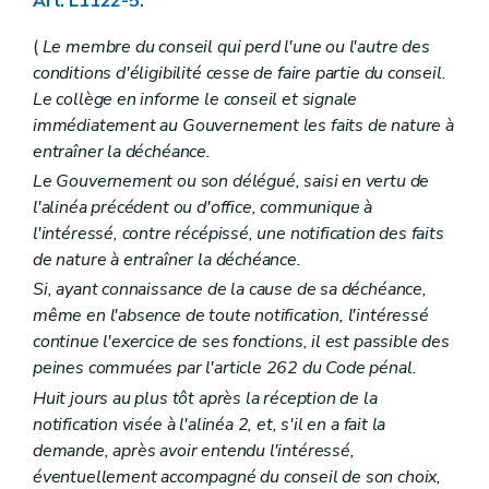
Art. L1122-5.
Art. L1312-2
Chapitre III
Publicité du budget et des comptes
(
Le membre du conseil qui perd l'une ou l'autre des
Art. L1313-1
Chapitre IV
Equilibre budgétaire
conditions d'éligibilité cesse de faire partie du conseil.
Art. L1314-1
Le collège en informe le conseil et signale
Art. L1314-2
immédiatement au Gouvernement les faits de nature à
Chapitre V
Règlement général de la comptabilité communale
entraîner la déchéance.
Art. L1315-1
Titre II
Charges et dépenses
Le Gouvernement ou son délégué, saisi en vertu de
Chapitre unique
l'alinéa précédent ou d'office, communique à
Art. L1321-1
l'intéressé, contre récépissé, une notification des faits
Art. L1321-2
Titre III
Recettes
de nature à entraîner la déchéance.
Chapitre premier
Dispositions générales
Si, ayant connaissance de la cause de sa déchéance,
Art. L1331-1
même en l'absence de toute notification, l'intéressé
Art. L1331-2
Art. L1331-3
continue l'exercice de ses fonctions, il est passible des
Chapitre II
Financement général des communes
peines commuées par l'article 262 du Code pénal.
Art. L1332-1
Huit jours au plus tôt après la réception de la
Art. L1332-2
notification visée à l'alinéa 2, et, s'il en a fait la
Art. L1332-3
Art. L1332-4
demande, après avoir entendu l'intéressé,
Art. L1332-5
éventuellement accompagné du conseil de son choix,
Art. L1332-6