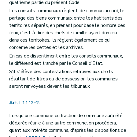
quatrième partie du présent Code.
Art. L1123-7
Art. L1123-8
Les conseils communaux règlent, de commun accord, le
Art. L1123-9
partage des biens communaux entre les habitants des
Art. L1123-10
territoires séparés, en prenant pour base le nombre des
Art. L1123-11
feux, c'est-à-dire des chefs de famille ayant domicile
Art. L1123-12
Art. L1123-13
dans ces territoires. Ils règlent également ce qui
Section 3
La mise en oeuvre de la responsabilité du collège communal
concerne les dettes et les archives.
Art. L1123-14
En cas de dissentiment entre les conseils communaux,
Section
(
4
– Décret du 8 décembre 2005, art. 15) . - Traitement et costume des bourgmestre et échevins
Art. L1123-15
le différend est tranché par le Conseil d'Etat.
Art. L1123-16
S'il s'élève des contestations relatives aux droits
Art. L1123-17
résultant de titres ou de possession, les communes
Art. L1123-18
seront renvoyées devant les tribunaux.
Section
(
5
– Décret du 8 décembre 2005, art. 15) . - Réunions et délibérations du (collège communal)
Art. L1123-19
Art. L1123-20
Art. L1112-2.
Art. L1123-21
Art. L1123-22
Section
(
6
– Décret du 8 décembre 2005, art. 15) . - Attributions du (collège communal)
Lorsqu'une commune ou fraction de commune aura été
Art. L1123-23
déclarée réunie à une autre commune, on procédera,
Art. L1123-24
quant aux intérêts communs, d'après les dispositions de
Art. L1123-25