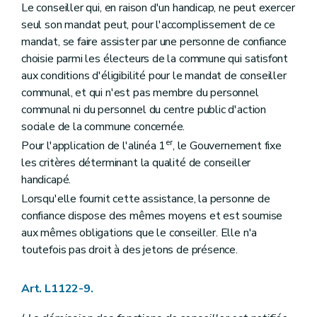
Le conseiller qui, en raison d'un handicap, ne peut exercer
Art. L2212-39
seul son mandat peut, pour l'accomplissement de ce
Art. L2212-40
Art. L2212-41
mandat, se faire assister par une personne de confiance
Art. L2212-42
choisie parmi les électeurs de la commune qui satisfont
Art. L2212-43
aux conditions d'éligibilité pour le mandat de conseiller
Art. L2212-44
communal, et qui n'est pas membre du personnel
Art. L2212-45
Sous-section 2
Réunions et délibérations du collège provincial
communal ni du personnel du centre public d'action
Art. L2212-46
sociale de la commune concernée.
Sous-section 3
Attributions du collège provincial
er
Pour l'application de l'alinéa 1
, le Gouvernement fixe
Art. L2212-47
Art. L2212-48
les critères déterminant la qualité de conseiller
Art. L2212-49
handicapé.
Art. L2212-50
Lorsqu'elle fournit cette assistance, la personne de
Section 4
Le gouverneur
Art. L2212-51
confiance dispose des mêmes moyens et est soumise
Art. L2212-52
aux mêmes obligations que le conseiller. Elle n'a
Art. L2212-53
toutefois pas droit à des jetons de présence.
Art. L2212-54
Art. L2212-55
Section 5
Le greffier et le receveur
Art. L1122-9.
Sous-section première
Le greffier
Art. L2212-56