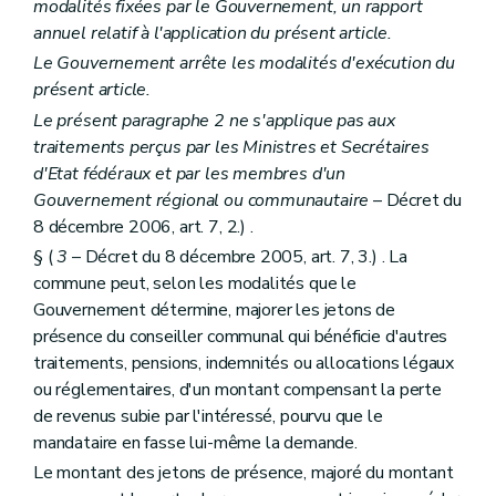
Art. L2112-3
modalités fixées par le Gouvernement, un rapport
Section 2
Le conseil
annuel relatif à l'application du présent article.
Sous-section première
Composition
Le Gouvernement arrête les modalités d'exécution du
Art. L2112-4
Art. L2112-5
présent article.
Art. L2112-6
Le présent paragraphe 2 ne s'applique pas aux
Art. L2112-7
traitements perçus par les Ministres et Secrétaires
Sous-section 2
Attributions
d'Etat fédéraux et par les membres d'un
Art. L2112-8
Section 3
Le collège
Gouvernement régional ou communautaire
– Décret du
Art. L2112-9
8 décembre 2006, art. 7, 2.) .
Art. L2112-10
§ (
3
– Décret du 8 décembre 2005, art. 7, 3.) . La
Art. L2112-11
Art. L2112-12
commune peut, selon les modalités que le
Art. L2112-13
Gouvernement détermine, majorer les jetons de
Art. L2112-14
présence du conseiller communal qui bénéficie d'autres
Art. L2112-15
traitements, pensions, indemnités ou allocations légaux
Chapitre III
Actes des autorités des fédérations et des agglomérations de communes
Art. L2113-1
ou réglementaires, d'un montant compensant la perte
Art. L2113-2
de revenus subie par l'intéressé, pourvu que le
Art. L2113-3
mandataire en fasse lui-même la demande.
Titre II
Administration des agglomérations et des fédérations de communes
Chapitre premier
Le personnel
Le montant des jetons de présence, majoré du montant
Art. L2121-1