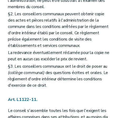
l'administration, ne peut être soustrait à l'examen des
Art. L2212-78
membres du conseil.
Art. L2212-79
Art. L2212-80
§2. Les conseillers communaux peuvent obtenir copie
Art. L2212-81
des actes et pièces relatifs à l'administration de la
Art. L2212-81
bis
commune dans les conditions arrêtées par le règlement
Section 8
Le serment
d'ordre intérieur établi par le conseil. Ce règlement
Art. L2212-82
Art. L2212-83
précise également les conditions de visite des
Art. L2212-84
établissements et services communaux.
Art. L2212-85
La redevance éventuellement réclamée pour la copie ne
Chapitre III
Actes des autorités provinciales
Section première
Rédaction des actes
peut en aucun cas excéder le prix de revient.
Art. L2213-1
§3. Les conseillers communaux ont le droit de poser au
Section 2
Publication des actes
(collège communal)
des questions écrites et orales. Le
Art. L2213-2
règlement d'ordre intérieur détermine les conditions
Art. L2213-3
Chapitre IV
Consultation populaire
d'exercice de ce droit.
Art. L2214-1
Art. L2214-2
Art. L2214-3
Art. L1122-11.
Art. L2214-4
Art. L2214-5
Le conseil s'assemble toutes les fois que l'exigent les
Art. L2214-6
affaires comprises dans ses attributions, et au moins dix