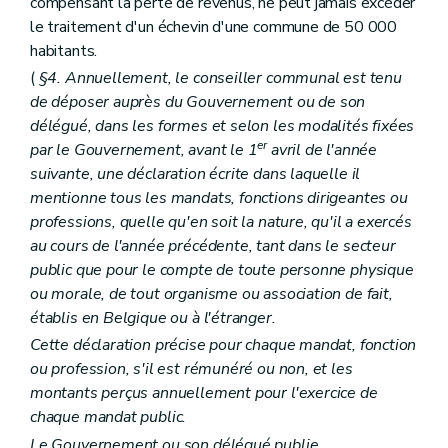
compensant la perte de revenus, ne peut jamais excéder
Art. L2121-2
le traitement d'un échevin d'une commune de 50 000
Art. L2121-3
habitants.
Chapitre II
Administration des biens
Art. L2122-1
(
§4. Annuellement, le conseiller communal est tenu
Chapitre III
Administration de certains services
de déposer auprès du Gouvernement ou de son
Art. L2123-1
délégué, dans les formes et selon les modalités fixées
Art. L2123-2
Art. L2123-3
er
par le Gouvernement, avant le 1
avril de l'année
Titre III
Finances des agglomérations et fédérations de communes
suivante, une déclaration écrite dans laquelle il
Chapitre unique
mentionne tous les mandats, fonctions dirigeantes ou
Art. L2131-1
Art. L2131-2
professions, quelle qu'en soit la nature, qu'il a exercés
Art. L2131-3
au cours de l'année précédente, tant dans le secteur
Art. L2131-4
public que pour le compte de toute personne physique
Art. L2131-5
ou morale, de tout organisme ou association de fait,
Art. L2131-6
Art. L2131-7
établis en Belgique ou à l'étranger.
Titre IV
La concertation
Cette déclaration précise pour chaque mandat, fonction
Chapitre unique
ou profession, s'il est rémunéré ou non, et les
Art. L2141-1
Livre II
Les provinces
montants perçus annuellement pour l'exercice de
Titre premier
Organisation des provinces
chaque mandat public.
Chapitre premier
Dispositions générales
Le Gouvernement ou son délégué publie,