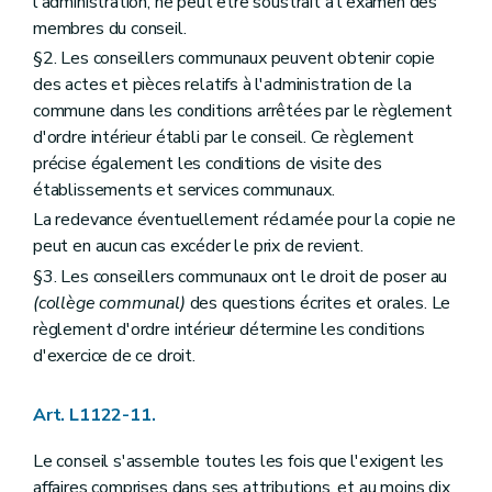
l'administration, ne peut être soustrait à l'examen des
Art. L2212-78
membres du conseil.
Art. L2212-79
Art. L2212-80
§2. Les conseillers communaux peuvent obtenir copie
Art. L2212-81
des actes et pièces relatifs à l'administration de la
Art. L2212-81
bis
commune dans les conditions arrêtées par le règlement
Section 8
Le serment
d'ordre intérieur établi par le conseil. Ce règlement
Art. L2212-82
Art. L2212-83
précise également les conditions de visite des
Art. L2212-84
établissements et services communaux.
Art. L2212-85
La redevance éventuellement réclamée pour la copie ne
Chapitre III
Actes des autorités provinciales
Section première
Rédaction des actes
peut en aucun cas excéder le prix de revient.
Art. L2213-1
§3. Les conseillers communaux ont le droit de poser au
Section 2
Publication des actes
(collège communal)
des questions écrites et orales. Le
Art. L2213-2
règlement d'ordre intérieur détermine les conditions
Art. L2213-3
Chapitre IV
Consultation populaire
d'exercice de ce droit.
Art. L2214-1
Art. L2214-2
Art. L2214-3
Art. L1122-11.
Art. L2214-4
Art. L2214-5
Le conseil s'assemble toutes les fois que l'exigent les
Art. L2214-6
affaires comprises dans ses attributions, et au moins dix