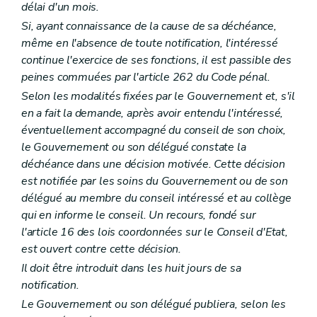
délai d'un mois.
Art. L1561-8
Art. L1561-9
Si, ayant connaissance de la cause de sa déchéance,
Art. L1561-10
même en l'absence de toute notification, l'intéressé
Art. L1561-11
continue l'exercice de ses fonctions, il est passible des
Art. L1561-12
peines commuées par l'article 262 du Code pénal.
Art. L1561-13
Partie DEUXIEME
LA SUPRACOMMUNALITE
Selon les modalités fixées par le Gouvernement et, s'il
Livre premier
Les agglomérations et les fédérations de communes
en a fait la demande, après avoir entendu l'intéressé,
Titre premier
Organisation des agglomérations et des fédérations de communes
éventuellement accompagné du conseil de son choix,
Chapitre premier
Dispositions générales
Section première
Délimitations
le Gouvernement ou son délégué constate la
Art. L2111-1
déchéance dans une décision motivée. Cette décision
Art. L2111-2
est notifiée par les soins du Gouvernement ou de son
Section 2
Constitution
délégué au membre du conseil intéressé et au collège
Art. L2111-3
Art. L2111-4
qui en informe le conseil. Un recours, fondé sur
Section 3
Attributions
l'article 16 des lois coordonnées sur le Conseil d'Etat,
Art. L2111-5
est ouvert contre cette décision.
Art. L2111-6
Chapitre II
Organes des agglomérations et des fédérations
Il doit être introduit dans les huit jours de sa
Section première
Dispositions générales
notification.
Art. L2112-1
Le Gouvernement ou son délégué publiera, selon les
Art. L2112-2