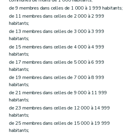
Chapitre VI
Personnel à statut particulier
de 9 membres dans celles de 1 000 à 1 999 habitants;
Art. L1216-1
Art. L1216-2
de 11 membres dans celles de 2 000 à 2 999
Titre II
Administration des biens de la commune
habitants;
Chapitre premier
Donations et legs à la commune et aux établissements publics existant dans la commune
de 13 membres dans celles de 3 000 à 3 999
Art. L1221-1
Art. L1221-2
habitants;
Chapitre II
Contrats
de 15 membres dans celles de 4 000 à 4 999
Art. L1222-1
habitants;
Art. L1222-2
Art. L1222-3
de 17 membres dans celles de 5 000 à 6 999
Art. L1222-4
habitants;
Chapitre III
Voirie communale
de 19 membres dans celles de 7 000 à 8 999
Art. L1223-1
Titre III
Administration de certains services communaux
habitants;
Chapitre premier
Régies communales
de 21 membres dans celles de 9 000 à 11 999
Section première
Régies communales ordinaires
habitants;
Art. L1231-1
Art. L1231-2
de 23 membres dans celles de 12 000 à 14 999
Art. L1231-3
habitants;
Section 2
Régies communales autonomes
de 25 membres dans celles de 15 000 à 19 999
Art. L1231-4
Art. L1231-5
habitants;