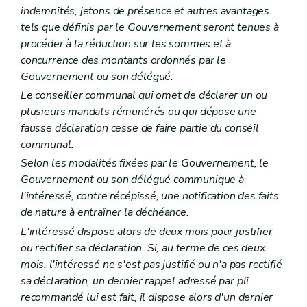
Art. L1532-2
indemnités, jetons de présence et autres avantages
Art. L1532-3
tels que définis par le Gouvernement seront tenues à
Art. L1532-4
procéder à la réduction sur les sommes et à
Art. L1532-5
Chapitre III
Médiation et charte de l'utilisateur
concurrence des montants ordonnés par le
Art. L1533-1
Gouvernement ou son délégué.
Titre IV
Dispositions transitoires et finales
Le conseiller communal qui omet de déclarer un ou
Art. L1541-1
Art. L1541-2
plusieurs mandats rémunérés ou qui dépose une
Art. L1541-3
fausse déclaration cesse de faire partie du conseil
Titre V
Dispositions diverses
communal.
Chapitre unique
Art. L1551-1
Selon les modalités fixées par le Gouvernement, le
Art. L1551-2
Gouvernement ou son délégué communique à
Art. L1551-3
l'intéressé, contre récépissé, une notification des faits
Titre VI
Publicité de l'administration
de nature à entraîner la déchéance.
Chapitre unique
Art. L1561-1
L'intéressé dispose alors de deux mois pour justifier
Art. L1561-2
ou rectifier sa déclaration. Si, au terme de ces deux
Art. L1561-3
mois, l'intéressé ne s'est pas justifié ou n'a pas rectifié
Art. L1561-4
Art. L1561-5
sa déclaration, un dernier rappel adressé par pli
Art. L1561-6
recommandé lui est fait, il dispose alors d'un dernier
Art. L1561-7