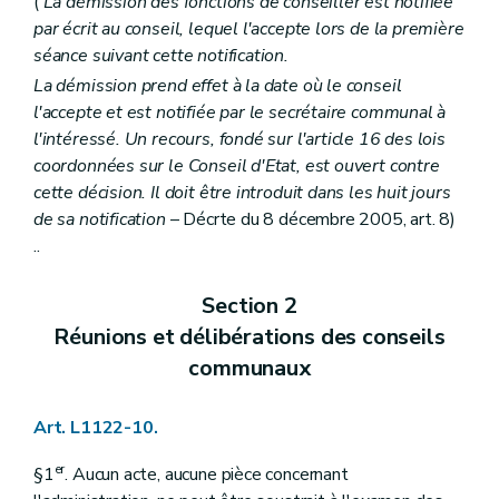
(
La démission des fonctions de conseiller est notifiée
Art. L2212-57
par écrit au conseil, lequel l'accepte lors de la première
Art. L2212-58
Art. L2212-59
séance suivant cette notification.
Art. L2212-60
La démission prend effet à la date où le conseil
Art. L2212-61
l'accepte et est notifiée par le secrétaire communal à
Sous-section 2
Le receveur
Art. L2212-62
l'intéressé. Un recours, fondé sur l'article 16 des lois
Art. L2212-63
coordonnées sur le Conseil d'Etat, est ouvert contre
Art. L2212-64
cette décision. Il doit être introduit dans les huit jours
Art. L2212-65
de sa notification
– Décrte du 8 décembre 2005, art. 8)
Art. L2212-66
Art. L2212-67
..
Art. L2212-68
Art. L2212-69
Section 2
Art. L2212-70
Art. L2212-71
Réunions et délibérations des conseils
Art. L2212-72
communaux
Section 6
Les commissaires d'arrondissement
Art. L2212-73
Section 7
Incompatibilités et conflits d'intérêts
Art. L1122-10.
Art. L2212-74
Art. L2212-75
er
Art. L2212-76
§1
. Aucun acte, aucune pièce concernant
Art. L2212-77