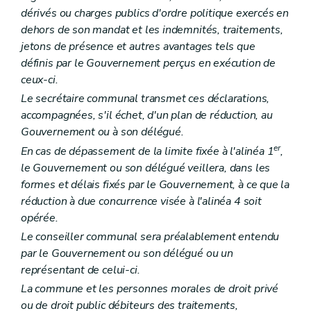
Art. L1523-15
Art. L1523-16
dérivés ou charges publics d'ordre politique exercés en
Sous-section 4
Le comité de rémunération
dehors de son mandat et les indemnités, traitements,
Art. L1523-17
jetons de présence et autres avantages tels que
Sous-section 5
Les organes restreints de gestion
définis par le Gouvernement perçus en exécution de
Art. L1523-18
Section 3
La prépondérance provinciale et régionale
ceux-ci.
Art. L1523-19
Le secrétaire communal transmet ces déclarations,
Art. L1523-20
accompagnées, s'il échet, d'un plan de réduction, au
Section 4
Dissolution et liquidation
Art. L1523-21
Gouvernement ou à son délégué.
Art. L1523-22
er
En cas de dépassement de la limite fixée à l'alinéa 1
,
Section 5
Dispositions diverses
le Gouvernement ou son délégué veillera, dans les
Art. L1523-23
formes et délais fixés par le Gouvernement, à ce que la
Art. L1523-24
Art. L1523-25
réduction à due concurrence visée à l'alinéa 4 soit
Chapitre IV
Les relations internationales
opérée.
Art. L1524-1
Le conseiller communal sera préalablement entendu
Titre III
Principes de bonne gouvernance
Chapitre premier
Interdictions et incompatibilités
par le Gouvernement ou son délégué ou un
Art. L1531-1
représentant de celui-ci.
Art. L1531-2
La commune et les personnes morales de droit privé
Chapitre II
Droits et devoirs
Art. L1532-1
ou de droit public débiteurs des traitements,