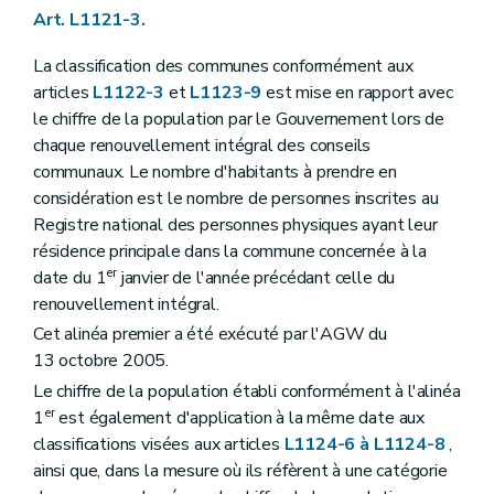
Art. L1126-2
Art. L1121-3.
Art. L1126-3
Art. L1126-4
La classification des communes conformément aux
Art. L1126-5
articles
L1122-3
et
L1123-9
est mise en rapport avec
Titre III
Actes des autorités communales
Chapitre premier
Disposition générale
le chiffre de la population par le Gouvernement lors de
Art. L1131-1
chaque renouvellement intégral des conseils
Chapitre II
Rédaction des actes
communaux. Le nombre d'habitants à prendre en
Art. L1132-1
considération est le nombre de personnes inscrites au
Art. L1132-2
Art. L1132-3
Registre national des personnes physiques ayant leur
Art. L1132-4
résidence principale dans la commune concernée à la
Art. L1132-5
er
date du 1
janvier de l'année précédant celle du
Chapitre III
Publication des actes
Art. L1133-1
renouvellement intégral.
Art. L1133-2
Cet alinéa premier a été exécuté par l'AGW du
Art. L1133-3
13 octobre 2005.
Titre IV
Consultation populaire
Chapitre unique
Le chiffre de la population établi conformément à l'alinéa
Art. L1141-1
er
1
est également d'application à la même date aux
Art. L1141-2
classifications visées aux articles
L1124-6 à L1124-8
,
Art. L1141-3
ainsi que, dans la mesure où ils réfèrent à une catégorie
Art. L1141-4
Art. L1141-5