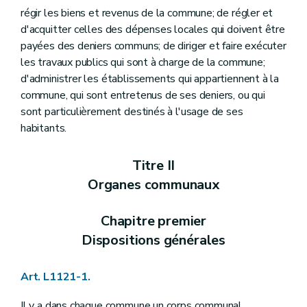
Art. L1124-17
régir les biens et revenus de la commune; de régler et
Art. L1124-18
d'acquitter celles des dépenses locales qui doivent être
Art. L1124-19
payées des deniers communs; de diriger et faire exécuter
Art. L1124-20
Section 2
Le receveur
les travaux publics qui sont à charge de la commune;
Art. L1124-21
d'administrer les établissements qui appartiennent à la
Art. L1124-22
commune, qui sont entretenus de ses deniers, ou qui
Art. L1124-23
sont particulièrement destinés à l'usage de ses
Art. L1124-24
Art. L1124-25
habitants.
Art. L1124-26
Art. L1124-27
Titre II
Art. L1124-28
Art. L1124-29
Organes communaux
Art. L1124-30
Art. L1124-31
Art. L1124-32
Chapitre premier
Art. L1124-33
Dispositions générales
Art. L1124-34
Art. L1124-35
Art. L1124-36
Art. L1121-1.
Art. L1124-37
Art. L1124-38
Il y a dans chaque commune un corps communal