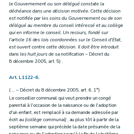
le Gouvernement ou son délégué constate la
Art. L1332-7
Art. L1332-8
déchéance dans une décision motivée. Cette décision
Art. L1332-9
est notifiée par les soins du Gouvernement ou de son
Art. L1332-10
délégué au membre du conseil intéressé et au collège
Art. L1332-11
qui en informe le conseil. Un recours, fondé sur
Art. L1332-12
Art. L1332-13
l'article 16 des lois coordonnées sur le Conseil d'Etat,
Art. L1332-14
est ouvert contre cette décision. Il doit être introduit
Art. L1332-15
dans les huit jours de sa notification
– Décret du
Art. L1332-16
8 décembre 2005, art. 5) .
Art. L1332-17
Art. L1332-18
Art. L1332-19
Art. L1122-6.
Art. L1332-20
Art. L1332-21
(
...
– Décret du 8 décembre 2005, art. 6, 1°)
Art. L1332-22
Art. L1332-23
Le conseiller communal qui veut prendre un congé
Art. L1332-24
parental à l'occasion de la naissance ou de l'adoption
Art. L1332-25
d'un enfant, est remplacé à sa demande adressée par
Art. L1332-26
Art. L1332-27
écrit au
(collège communal)
, au plus tôt à partir de la
Art. L1332-28
septième semaine qui précède la date présumée de la
Art. L1332-29
naissance ou de l'adoption jusqu'à la fin de la huitième