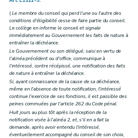
Art. L1122-5.
Art. L1312-2
Chapitre III
Publicité du budget et des comptes
(
Le membre du conseil qui perd l'une ou l'autre des
Art. L1313-1
Chapitre IV
Equilibre budgétaire
conditions d'éligibilité cesse de faire partie du conseil.
Art. L1314-1
Le collège en informe le conseil et signale
Art. L1314-2
immédiatement au Gouvernement les faits de nature à
Chapitre V
Règlement général de la comptabilité communale
entraîner la déchéance.
Art. L1315-1
Titre II
Charges et dépenses
Le Gouvernement ou son délégué, saisi en vertu de
Chapitre unique
l'alinéa précédent ou d'office, communique à
Art. L1321-1
l'intéressé, contre récépissé, une notification des faits
Art. L1321-2
Titre III
Recettes
de nature à entraîner la déchéance.
Chapitre premier
Dispositions générales
Si, ayant connaissance de la cause de sa déchéance,
Art. L1331-1
même en l'absence de toute notification, l'intéressé
Art. L1331-2
Art. L1331-3
continue l'exercice de ses fonctions, il est passible des
Chapitre II
Financement général des communes
peines commuées par l'article 262 du Code pénal.
Art. L1332-1
Huit jours au plus tôt après la réception de la
Art. L1332-2
notification visée à l'alinéa 2, et, s'il en a fait la
Art. L1332-3
Art. L1332-4
demande, après avoir entendu l'intéressé,
Art. L1332-5
éventuellement accompagné du conseil de son choix,
Art. L1332-6