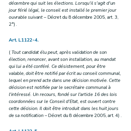
Art. L1233-1
décembre qui suit les élections. Lorsqu'il s'agit d'un
Art. L1233-2
jour férié légal, le conseil est installé le premier jour
Art. L1233-3
Titre IV
Responsabilité et actions judiciaires
ouvrable suivant
– Décret du 8 décembre 2005, art. 3,
Chapitre premier
Responsabilité civile des communes
2°) .
Art. L1241-1
Art. L1241-2
Art. L1241-3
Art. L1122-4.
Chapitre II
Actions judiciaires
Section première
Dispositions générales
(
Tout candidat élu peut, après validation de son
Art. L1242-1
élection, renoncer, avant son installation, au mandat
Section 2
Exercice par un contribuable des actions en justice appartenant à la commune
qui lui a été conféré. Ce désistement, pour être
Art. L1242-2
Livre III
Finances communales
valable, doit être notifié par écrit au conseil communal,
Titre premier
Budget et comptes
lequel en prend acte dans une décision motivée. Cette
Chapitre premier
Dispositions générales
décision est notifiée par le secrétaire communal à
Art. L1311-1
l'intéressé. Un recours, fondé sur l'article 16 des lois
Art. L1311-2
Art. L1311-3
coordonnées sur le Conseil d'Etat, est ouvert contre
Art. L1311-4
cette décision. Il doit être introduit dans les huit jours
Art. L1311-5
de sa notification
– Décret du 8 décembre 2005, art. 4) .
Art. L1311-6
Chapitre II
Adoption du budget et règlement des comptes
Art. L1312-1