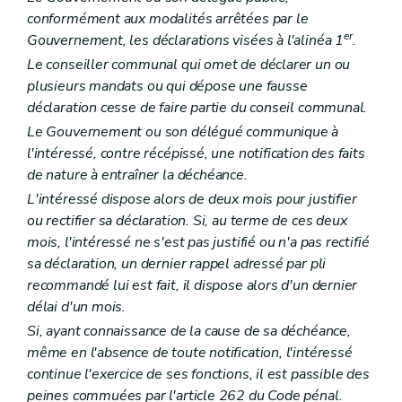
Art. L2211-1
conformément aux modalités arrêtées par le
Chapitre II
Organes provinciaux
Section première
Dispositions générales
er
Gouvernement, les déclarations visées à l'alinéa 1
.
Art. L2212-1
Le conseiller communal qui omet de déclarer un ou
Art. L2212-2
plusieurs mandats ou qui dépose une fausse
Art. L2212-3
Art. L2212-4
déclaration cesse de faire partie du conseil communal.
Section 2
Le conseil provincial
Le Gouvernement ou son délégué communique à
Sous-section première
Mode de désignation et statut des conseillers provinciaux
l'intéressé, contre récépissé, une notification des faits
Art. L2212-5
Art. L2212-6
de nature à entraîner la déchéance.
Art. L2212-7
L'intéressé dispose alors de deux mois pour justifier
Art. L2212-8
ou rectifier sa déclaration. Si, au terme de ces deux
Art. L2212-9
Sous-section 2
Réunions et délibérations du conseil provincial
mois, l'intéressé ne s'est pas justifié ou n'a pas rectifié
Art. L2212-10
sa déclaration, un dernier rappel adressé par pli
Art. L2212-11
recommandé lui est fait, il dispose alors d'un dernier
Art. L2212-12
délai d'un mois.
Art. L2212-13
Art. L2212-14
Si, ayant connaissance de la cause de sa déchéance,
Art. L2212-15
même en l'absence de toute notification, l'intéressé
Art. L2212-16
continue l'exercice de ses fonctions, il est passible des
Art. L2212-17
Art. L2212-18
peines commuées par l'article 262 du Code pénal.