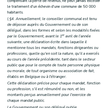
compensant la perte de revenus, ne peut jamais excéder
Art. L2121-2
le traitement d'un échevin d'une commune de 50 000
Art. L2121-3
habitants.
Chapitre II
Administration des biens
Art. L2122-1
(
§4. Annuellement, le conseiller communal est tenu
Chapitre III
Administration de certains services
de déposer auprès du Gouvernement ou de son
Art. L2123-1
délégué, dans les formes et selon les modalités fixées
Art. L2123-2
Art. L2123-3
er
par le Gouvernement, avant le 1
avril de l'année
Titre III
Finances des agglomérations et fédérations de communes
suivante, une déclaration écrite dans laquelle il
Chapitre unique
mentionne tous les mandats, fonctions dirigeantes ou
Art. L2131-1
Art. L2131-2
professions, quelle qu'en soit la nature, qu'il a exercés
Art. L2131-3
au cours de l'année précédente, tant dans le secteur
Art. L2131-4
public que pour le compte de toute personne physique
Art. L2131-5
ou morale, de tout organisme ou association de fait,
Art. L2131-6
Art. L2131-7
établis en Belgique ou à l'étranger.
Titre IV
La concertation
Cette déclaration précise pour chaque mandat, fonction
Chapitre unique
ou profession, s'il est rémunéré ou non, et les
Art. L2141-1
Livre II
Les provinces
montants perçus annuellement pour l'exercice de
Titre premier
Organisation des provinces
chaque mandat public.
Chapitre premier
Dispositions générales
Le Gouvernement ou son délégué publie,