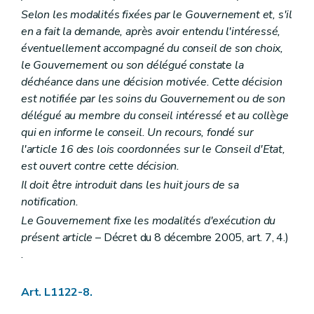
Art. L2212-19
Selon les modalités fixées par le Gouvernement et, s'il
Art. L2212-20
en a fait la demande, après avoir entendu l'intéressé,
Art. L2212-21
Art. L2212-22
éventuellement accompagné du conseil de son choix,
Art. L2212-23
le Gouvernement ou son délégué constate la
Art. L2212-24
déchéance dans une décision motivée. Cette décision
Art. L2212-25
est notifiée par les soins du Gouvernement ou de son
Art. L2212-26
Art. L2212-27
délégué au membre du conseil intéressé et au collège
Sous-section 3
Droit à l'information
qui en informe le conseil. Un recours, fondé sur
Art. L2212-28
l'article 16 des lois coordonnées sur le Conseil d'Etat,
Art. L2212-29
est ouvert contre cette décision.
Art. L2212-30
Art. L2212-31
Il doit être introduit dans les huit jours de sa
Sous-section 4
Attributions du conseil provincial
notification.
Art. L2212-32
Art. L2212-33
Le Gouvernement fixe les modalités d'exécution du
Art. L2212-34
présent article
– Décret du 8 décembre 2005, art. 7, 4.)
Art. L2212-35
.
Art. L2212-36
Art. L2212-37
Art. L2212-38
Art. L1122-8.
Section 3
Le collège provincial
Sous-section première
Les groupes politiques - Le pacte de majorité Le mode de désignation et le statut des membres du collège provincial