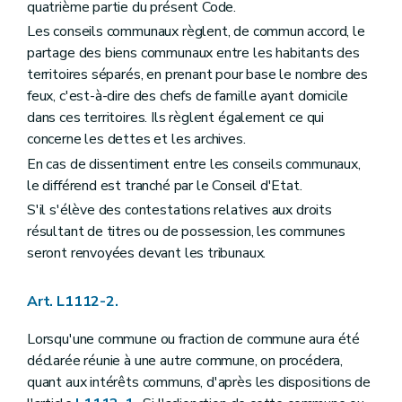
quatrième partie du présent Code.
Art. L1123-7
Art. L1123-8
Les conseils communaux règlent, de commun accord, le
Art. L1123-9
partage des biens communaux entre les habitants des
Art. L1123-10
territoires séparés, en prenant pour base le nombre des
Art. L1123-11
feux, c'est-à-dire des chefs de famille ayant domicile
Art. L1123-12
Art. L1123-13
dans ces territoires. Ils règlent également ce qui
Section 3
La mise en oeuvre de la responsabilité du collège communal
concerne les dettes et les archives.
Art. L1123-14
En cas de dissentiment entre les conseils communaux,
Section
(
4
– Décret du 8 décembre 2005, art. 15) . - Traitement et costume des bourgmestre et échevins
Art. L1123-15
le différend est tranché par le Conseil d'Etat.
Art. L1123-16
S'il s'élève des contestations relatives aux droits
Art. L1123-17
résultant de titres ou de possession, les communes
Art. L1123-18
seront renvoyées devant les tribunaux.
Section
(
5
– Décret du 8 décembre 2005, art. 15) . - Réunions et délibérations du (collège communal)
Art. L1123-19
Art. L1123-20
Art. L1112-2.
Art. L1123-21
Art. L1123-22
Section
(
6
– Décret du 8 décembre 2005, art. 15) . - Attributions du (collège communal)
Lorsqu'une commune ou fraction de commune aura été
Art. L1123-23
déclarée réunie à une autre commune, on procédera,
Art. L1123-24
quant aux intérêts communs, d'après les dispositions de
Art. L1123-25