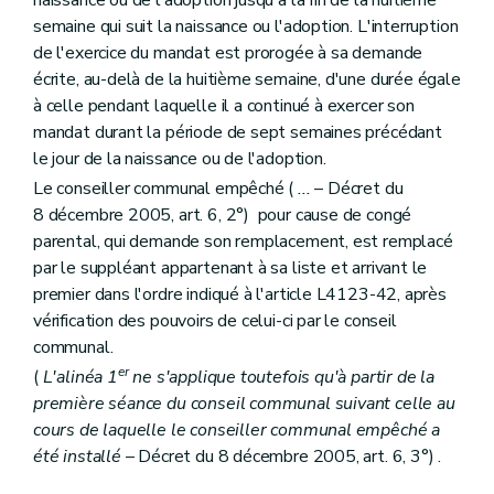
Art. L1332-30
semaine qui suit la naissance ou l'adoption. L'interruption
Art. L1332-31
Livre IV
Organes territoriaux intracommunaux
de l'exercice du mandat est prorogée à sa demande
Titre premier
Organisation des organes territoriaux intracommunaux
écrite, au-delà de la huitième semaine, d'une durée égale
Chapitre premier
Dispositions générales
à celle pendant laquelle il a continué à exercer son
Art. L1411-1
mandat durant la période de sept semaines précédant
Chapitre II
Les conseils de (secteur)
Section première
Mode de désignation et statut des conseillers de (secteur)
le jour de la naissance ou de l'adoption.
Art. L1412-1
Le conseiller communal empêché (
...
– Décret du
Section 2
Réunions, discussions et décisions des conseils de (secteur)
8 décembre 2005, art. 6, 2°) pour cause de congé
Art. L1412-2
Art. L1412-3
parental, qui demande son remplacement, est remplacé
Section 3
Attributions
par le suppléant appartenant à sa liste et arrivant le
Art. L1412-4
premier dans l'ordre indiqué à l'article L4123-42, après
Art. L1412-5
Art. L1412-6
vérification des pouvoirs de celui-ci par le conseil
Art. L1412-7
communal.
Art. L1412-8
er
(
L'alinéa 1
ne s'applique toutefois qu'à partir de la
Chapitre III
Le bureau et le président
première séance du conseil communal suivant celle au
Section première
Mode de désignation et statut des membres du bureau et du président
Art. L1413-1
cours de laquelle le conseiller communal empêché a
Section 2
Réunions, délibérations et décisions du bureau
été installé
– Décret du 8 décembre 2005, art. 6, 3°) .
Art. L1413-2
Section 3
Attributions