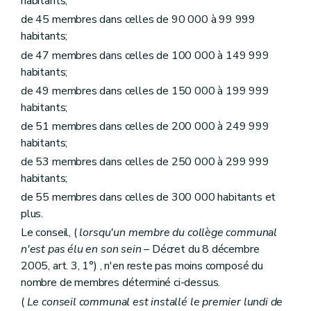
habitants;
Art. L1232-14
de 45 membres dans celles de 90 000 à 99 999
Art. L1232-15
Art. L1232-16
habitants;
Sous-section 2
Inhumations
de 47 membres dans celles de 100 000 à 149 999
Art. L1232-17
habitants;
Art. L1232-18
Art. L1232-19
de 49 membres dans celles de 150 000 à 199 999
Art. L1232-20
habitants;
Sous-section 3
La crémation
de 51 membres dans celles de 200 000 à 249 999
Art. L1232-21
Art. L1232-22
habitants;
Art. L1232-23
de 53 membres dans celles de 250 000 à 299 999
Art. L1232-24
habitants;
Art. L1232-25
Art. L1232-26
de 55 membres dans celles de 300 000 habitants et
Sous-section 4
Signes indicatifs de sépulture
plus.
Art. L1232-27
Art. L1232-28
Le conseil, (
lorsqu'un membre du collège communal
Section 3
Dispositions finales
n'est pas élu en son sein
– Décret du 8 décembre
Art. L1232-29
2005, art. 3, 1°) , n'en reste pas moins composé du
Art. L1232-30
nombre de membres déterminé ci-dessus.
Art. L1232-31
Chapitre III
Etablissements publics
(
Le conseil communal est installé le premier lundi de