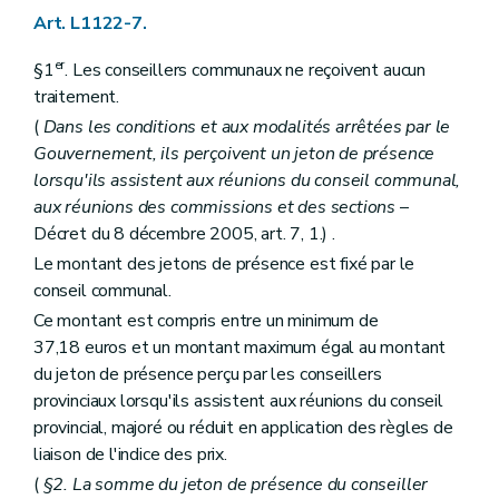
Art. L1413-3
Art. L1122-7.
Art. L1413-4
Chapitre IV
Le secrétaire
er
§1
. Les conseillers communaux ne reçoivent aucun
Art. L1414-1
traitement.
Titre II
Les actes des autorités de (secteur)
Chapitre premier
Disposition générale
(
Dans les conditions et aux modalités arrêtées par le
Art. L1421-1
Gouvernement, ils perçoivent un jeton de présence
Chapitre II
Rédaction et publication des actes
lorsqu'ils assistent aux réunions du conseil communal,
Art. L1422-1
Art. L1422-2
aux réunions des commissions et des sections
–
Titre III
Consultation populaire
Décret du 8 décembre 2005, art. 7, 1.) .
Chapitre unique
Le montant des jetons de présence est fixé par le
Art. L1431-1
conseil communal.
Titre IV
Administration des (secteurs)
Chapitre unique
Ce montant est compris entre un minimum de
Art. L1441-1
37,18 euros et un montant maximum égal au montant
Titre V
Les finances des (secteurs)
du jeton de présence perçu par les conseillers
Chapitre unique
Art. L1451-1
provinciaux lorsqu'ils assistent aux réunions du conseil
Art. L1451-2
provincial, majoré ou réduit en application des règles de
Art. L1451-3
liaison de l'indice des prix.
Livre V
De la coopération entre communes
Titre premier
Dispositions générales
(
§2. La somme du jeton de présence du conseiller