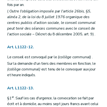
Art. L2214-7
fois par an.
Art. L2214-8
Art. L2214-9
(
Outre l'obligation imposée par l'article 26bis, §5,
Art. L2214-10
alinéa 2, de la loi du 8 juillet 1976 organique des
Art. L2214-11
centres publics d'action sociale, le conseil communal
Art. L2214-12
Titre II
Administration de la province
peut tenir des séances communes avec le conseil de
Chapitre premier
Le personnel de la province
l'action sociale
– Décret du 8 décembre 2005, art. 9) .
Art. L2221-1
Chapitre II
Administration des biens de la province
Section première
Contrats
Art. L1122-12.
Art. L2222-1
Art. L2222-2
Le conseil est convoqué par le
(collège communal)
.
Section 2
Travaux concernant plusieurs provinces ou plusieurs communes
Sur la demande d'un tiers des membres en fonction, le
Art. L2222-3
Chapitre III
Administration de certains services provinciaux
(collège communal)
est tenu de le convoquer aux jour
Section première
Régies provinciales, régies provinciales autonomes et participations provinciales dans les intercommunales, les A.S.B.L. et les autres associations
et heure indiqués.
Sous-section première
Régies provinciales
Art. L2223-1
Art. L2223-2
Art. L1122-13.
Art. L2223-3
Sous-section 2
Régies provinciales autonomes
er
§1
. Sauf les cas d'urgence, la convocation se fait par
Art. L2223-4
écrit et à domicile, au moins sept jours francs avant celui
Art. L2223-5