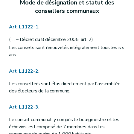
Mode de désignation et statut des
Art. L1215-4
Art. L1215-5
conseillers communaux
Art. L1215-6
Art. L1215-7
Art. L1215-8
Art. L1122-1.
Art. L1215-9
Art. L1215-10
(
...
– Décret du 8 décembre 2005, art. 2)
Art. L1215-11
Art. L1215-12
Les conseils sont renouvelés intégralement tous les six
Art. L1215-13
ans.
Art. L1215-14
Art. L1215-15
Art. L1215-16
Art. L1122-2.
Art. L1215-17
Art. L1215-18
Les conseillers sont élus directement par l'assemblée
Art. L1215-19
des électeurs de la commune.
Art. L1215-20
Art. L1215-21
Art. L1215-22
Art. L1122-3.
Art. L1215-23
Art. L1215-24
Le conseil communal, y compris le bourgmestre et les
Art. L1215-25
échevins, est composé de 7 membres dans les
Art. L1215-26
Art. L1215-27
communes de moins de 1 000 habitants;