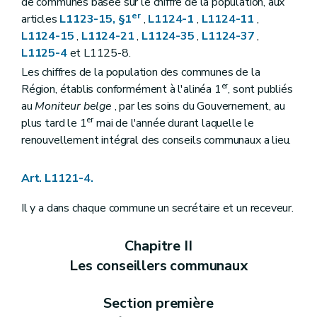
de communes basée sur le chiffre de la population, aux
Art. L1141-6
er
articles
L1123-15, §1
,
L1124-1
,
L1124-11
,
Art. L1141-7
L1124-15
,
L1124-21
,
L1124-35
,
L1124-37
,
Art. L1141-8
L1125-4
et L1125-8.
Art. L1141-9
Art. L1142-10
Les chiffres de la population des communes de la
Art. L1142-11
er
Région, établis conformément à l'alinéa 1
, sont publiés
Art. L1142-12
au
Moniteur belge
, par les soins du Gouvernement, au
Livre II
Administration de la commune
Titre premier
Le personnel communal
er
plus tard le 1
mai de l'année durant laquelle le
Chapitre premier
Dispositions générales
renouvellement intégral des conseils communaux a lieu.
Art. L1211-1
Chapitre II
Statut administratif et pécuniaire
Art. L1212-1
Art. L1121-4.
Art. L1212-2
Art. L1212-3
Il y a dans chaque commune un secrétaire et un receveur.
Chapitre III
Nomination
Art. L1213-1
Chapitre IV
Interdictions
Chapitre II
Art. L1214-1
Les conseillers communaux
Chapitre V
Régime disciplinaire
Art. L1215-1
Art. L1215-2
Section première
Art. L1215-3