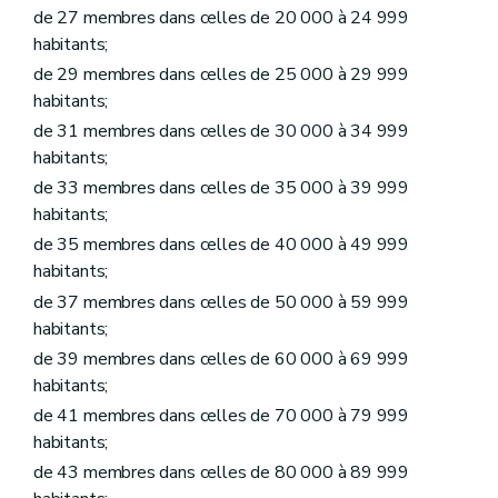
Art. L1231-6
de 27 membres dans celles de 20 000 à 24 999
Art. L1231-7
habitants;
Art. L1231-8
Art. L1231-9
de 29 membres dans celles de 25 000 à 29 999
Art. L1231-10
habitants;
Chapitre II
Funérailles et sépultures
de 31 membres dans celles de 30 000 à 34 999
Section première
Lieux de sépulture
Sous-section première
Les cimetières et établissements crématoires communaux ou intercommunaux
habitants;
Art. L1232-1
de 33 membres dans celles de 35 000 à 39 999
Art. L1232-2
habitants;
Art. L1232-3
Art. L1232-4
de 35 membres dans celles de 40 000 à 49 999
Art. L1232-5
habitants;
Sous-section 2
Les concessions
Art. L1232-6
de 37 membres dans celles de 50 000 à 59 999
Art. L1232-7
habitants;
Art. L1232-8
de 39 membres dans celles de 60 000 à 69 999
Art. L1232-9
Art. L1232-10
habitants;
Art. L1232-11
de 41 membres dans celles de 70 000 à 79 999
Section 2
Funérailles et modes de sépulture
habitants;
Sous-section première
Mise en bière et transport des dépouilles mortelles
Art. L1232-12
de 43 membres dans celles de 80 000 à 89 999
Art. L1232-13