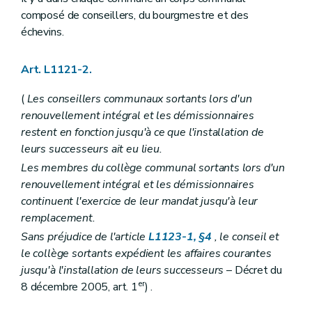
Art. L1124-39
Art. L1124-40
composé de conseillers, du bourgmestre et des
Art. L1124-41
échevins.
Art. L1124-42
Art. L1124-43
Art. L1124-44
Art. L1121-2.
Art. L1124-45
Art. L1124-46
(
Les conseillers communaux sortants lors d'un
Art. L1124-47
renouvellement intégral et les démissionnaires
Art. L1124-48
restent en fonction jusqu'à ce que l'installation de
Art. L1124-49
Chapitre V
Incompatibilités et conflits d'intérêts
leurs successeurs ait eu lieu.
Art. L1125-1
Les membres du collège communal sortants lors d'un
Art. L1125-2
renouvellement intégral et les démissionnaires
Art. L1125-3
Art. L1125-4
continuent l'exercice de leur mandat jusqu'à leur
Art. L1125-5
remplacement.
Art. L1125-6
Sans préjudice de l'article
L1123-1, §4
, le conseil et
Art. L1125-7
Art. L1125-8
le collège sortants expédient les affaires courantes
Art. L1125-9
jusqu'à l'installation de leurs successeurs
– Décret du
Art. L1125-10
er
8 décembre 2005, art. 1
) .
Chapitre VI
Le serment
Art. L1126-1