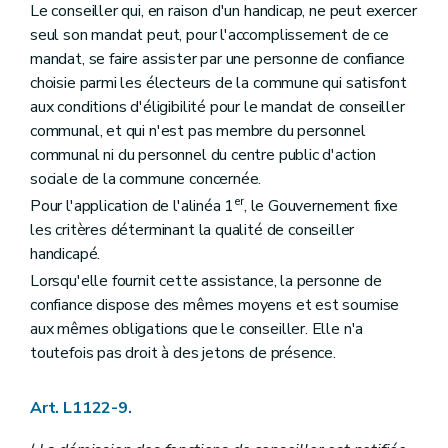
Le conseiller qui, en raison d'un handicap, ne peut exercer
Art. L2212-39
seul son mandat peut, pour l'accomplissement de ce
Art. L2212-40
Art. L2212-41
mandat, se faire assister par une personne de confiance
Art. L2212-42
choisie parmi les électeurs de la commune qui satisfont
Art. L2212-43
aux conditions d'éligibilité pour le mandat de conseiller
Art. L2212-44
communal, et qui n'est pas membre du personnel
Art. L2212-45
Sous-section 2
Réunions et délibérations du collège provincial
communal ni du personnel du centre public d'action
Art. L2212-46
sociale de la commune concernée.
Sous-section 3
Attributions du collège provincial
er
Pour l'application de l'alinéa 1
, le Gouvernement fixe
Art. L2212-47
Art. L2212-48
les critères déterminant la qualité de conseiller
Art. L2212-49
handicapé.
Art. L2212-50
Lorsqu'elle fournit cette assistance, la personne de
Section 4
Le gouverneur
Art. L2212-51
confiance dispose des mêmes moyens et est soumise
Art. L2212-52
aux mêmes obligations que le conseiller. Elle n'a
Art. L2212-53
toutefois pas droit à des jetons de présence.
Art. L2212-54
Art. L2212-55
Section 5
Le greffier et le receveur
Art. L1122-9.
Sous-section première
Le greffier
Art. L2212-56