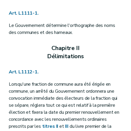
Art. L1122-23
Art. L1122-24
Art. L1111-1.
Art. L1122-25
Art. L1122-26
Art. L1122-27
Le Gouvernement détermine l'orthographe des noms
Art. L1122-28
des communes et des hameaux.
Art. L1122-29
Section 3
Attributions du conseil communal
Art. L1122-30
Chapitre II
Art. L1122-31
Délimitations
Art. L1122-32
Art. L1122-33
Art. L1122-34
Art. L1112-1.
Art. L1122-35
Art. L1122-36
Lorsqu'une fraction de commune aura été érigée en
Chapitre III
Le bourgmestre et le collège communal
Section première
Les groupes politiques et le pacte de majorité
commune, un arrêté du Gouvernement ordonnera une
Art. L1123-1
convocation immédiate des électeurs de la fraction qui
Art. L1123-2
se sépare, réglera tout ce qui est relatif à la première
Section 2
Le collège communal
élection et fixera la date du premier renouvellement en
Art. L1123-3
Art. L1123-4
concordance avec les renouvellements ordinaires
Art. L1123-5
prescrits par les
titres II
et
III
du livre premier de la
Art. L1123-6