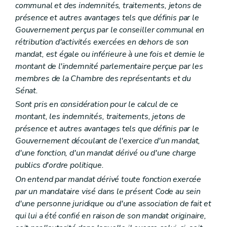
Chapitre premier
Champ d'application
communal et des indemnités, traitements, jetons de
Art. L1511-1
présence et autres avantages tels que définis par le
Chapitre II
Les modes de coopération
Gouvernement perçus par le conseiller communal en
Section première
Les conventions entre communes
Art. L1512-1
rétribution d'activités exercées en dehors de son
Section 2
Les associations de projet
mandat, est égale ou inférieure à une fois et demie le
Art. L1512-2
montant de l'indemnité parlementaire perçue par les
Section 3
Les associations intercommunales
Art. L1512-3
membres de la Chambre des représentants et du
Art. L1512-4
Sénat.
Art. L1512-5
Sont pris en considération pour le calcul de ce
Section 4
Dispositions communes
montant, les indemnités, traitements, jetons de
Art. L1512-6
Titre II
Modalités de fonctionnement
présence et autres avantages tels que définis par le
Chapitre premier
Les conventions entre communes
Gouvernement découlant de l'exercice d'un mandat,
Art. L1521-1
d'une fonction, d'un mandat dérivé ou d'une charge
Art. L1521-2
Art. L1521-3
publics d'ordre politique.
Chapitre II
Les associations de projet
On entend par mandat dérivé toute fonction exercée
Art. L1522-1
par un mandataire visé dans le présent Code au sein
Art. L1522-2
d'une personne juridique ou d'une association de fait et
Art. L1522-3
Art. L1522-4
qui lui a été confié en raison de son mandat originaire,
Art. L1522-5