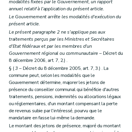
Art. L2112-3
modalités fixées par le Gouvernement, un rapport
Section 2
Le conseil
annuel relatif à l'application du présent article.
Sous-section première
Composition
Le Gouvernement arrête les modalités d'exécution du
Art. L2112-4
Art. L2112-5
présent article.
Art. L2112-6
Le présent paragraphe 2 ne s'applique pas aux
Art. L2112-7
traitements perçus par les Ministres et Secrétaires
Sous-section 2
Attributions
d'Etat fédéraux et par les membres d'un
Art. L2112-8
Section 3
Le collège
Gouvernement régional ou communautaire
– Décret du
Art. L2112-9
8 décembre 2006, art. 7, 2.) .
Art. L2112-10
§ (
3
– Décret du 8 décembre 2005, art. 7, 3.) . La
Art. L2112-11
Art. L2112-12
commune peut, selon les modalités que le
Art. L2112-13
Gouvernement détermine, majorer les jetons de
Art. L2112-14
présence du conseiller communal qui bénéficie d'autres
Art. L2112-15
traitements, pensions, indemnités ou allocations légaux
Chapitre III
Actes des autorités des fédérations et des agglomérations de communes
Art. L2113-1
ou réglementaires, d'un montant compensant la perte
Art. L2113-2
de revenus subie par l'intéressé, pourvu que le
Art. L2113-3
mandataire en fasse lui-même la demande.
Titre II
Administration des agglomérations et des fédérations de communes
Chapitre premier
Le personnel
Le montant des jetons de présence, majoré du montant
Art. L2121-1