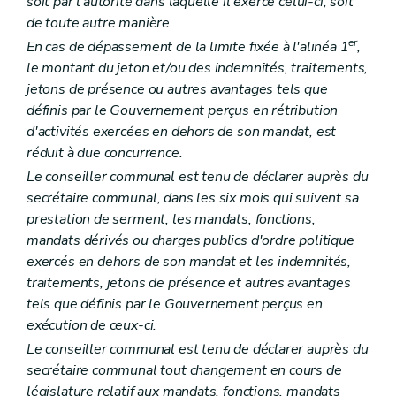
soit par l'autorité dans laquelle il exerce celui-ci, soit
Art. L1522-6
de toute autre manière.
Art. L1522-7
Art. L1522-8
er
En cas de dépassement de la limite fixée à l'alinéa 1
,
Chapitre III
Les intercommunales
le montant du jeton et/ou des indemnités, traitements,
Section première
Les statuts
jetons de présence ou autres avantages tels que
Art. L1523-1
définis par le Gouvernement perçus en rétribution
Art. L1523-2
Art. L1523-3
d'activités exercées en dehors de son mandat, est
Art. L1523-4
réduit à due concurrence.
Art. L1523-5
Le conseiller communal est tenu de déclarer auprès du
Art. L1523-6
Section 2
Les organes de l'intercommunale
secrétaire communal, dans les six mois qui suivent sa
Sous-section première
Dispositions générales
prestation de serment, les mandats, fonctions,
Art. L1523-7
mandats dérivés ou charges publics d'ordre politique
Art. L1523-8
exercés en dehors de son mandat et les indemnités,
Art. L1523-9
Art. L1523-10
traitements, jetons de présence et autres avantages
Sous-section 2
L'assemblée générale
tels que définis par le Gouvernement perçus en
Art. L1523-11
exécution de ceux-ci.
Art. L1523-12
Art. L1523-13
Le conseiller communal est tenu de déclarer auprès du
Art. L1523-14
secrétaire communal tout changement en cours de
Sous-section 3
Le conseil d'administration
législature relatif aux mandats, fonctions, mandats