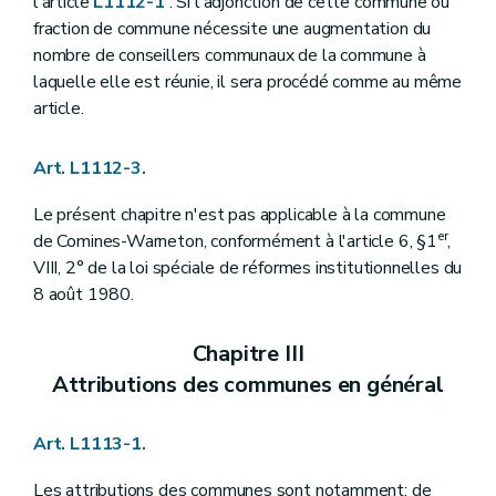
l'article
L1112-1
. Si l'adjonction de cette commune ou
Art. L1123-26
Art. L1123-27
fraction de commune nécessite une augmentation du
Art. L1123-28
nombre de conseillers communaux de la commune à
Section
(
7
– Décret du 8 décembre 2005, art. 15) . - Attributions du bourgmestre
laquelle elle est réunie, il sera procédé comme au même
Art. L1123-29
article.
Art. L1123-30
Chapitre IV
Le secrétaire et le receveur
Section première
Le secrétaire
Art. L1112-3.
Art. L1124-1
Art. L1124-2
Le présent chapitre n'est pas applicable à la commune
Art. L1124-3
Art. L1124-4
er
de Comines-Warneton, conformément à l'article 6, §1
,
Art. L1124-5
VIII, 2° de la loi spéciale de réformes institutionnelles du
Art. L1124-6
8 août 1980.
Art. L1124-7
Art. L1124-8
Art. L1124-9
Chapitre III
Art. L1124-10
Attributions des communes en général
Art. L1124-11
Art. L1124-12
Art. L1124-13
Art. L1113-1.
Art. L1124-14
Art. L1124-15
Art. L1124-16
Les attributions des communes sont notamment: de