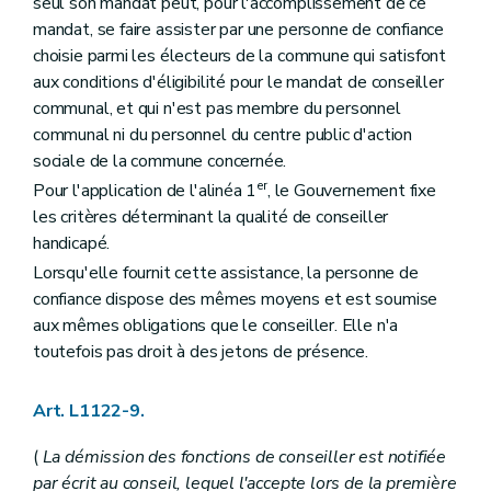
Titre premier
Dispositions générales
seul son mandat peut, pour l'accomplissement de ce
Chapitre premier
Champ d'application
mandat, se faire assister par une personne de confiance
Art. L1511-1
choisie parmi les électeurs de la commune qui satisfont
Chapitre II
Les modes de coopération
aux conditions d'éligibilité pour le mandat de conseiller
Section première
Les conventions entre communes
Art. L1512-1
communal, et qui n'est pas membre du personnel
Section 2
Les associations de projet
communal ni du personnel du centre public d'action
Art. L1512-2
sociale de la commune concernée.
Section 3
Les (
...
– Décret du 9 mars 2007, art. 3) intercommunales
Art. L1512-3
er
Pour l'application de l'alinéa 1
, le Gouvernement fixe
Art. L1512-4
les critères déterminant la qualité de conseiller
Art. L1512-5
handicapé.
Section 4
Dispositions communes
Art. L1512-6
Lorsqu'elle fournit cette assistance, la personne de
Art. L1512-7
confiance dispose des mêmes moyens et est soumise
Titre II
Modalités de fonctionnement
aux mêmes obligations que le conseiller. Elle n'a
Chapitre premier
Les conventions entre communes
toutefois pas droit à des jetons de présence.
Art. L1521-1
Art. L1521-2
Art. L1521-3
Art. L1122-9.
Chapitre II
Les associations de projet
Art. L1522-1
(
La démission des fonctions de conseiller est notifiée
Art. L1522-2
Art. L1522-3
par écrit au conseil, lequel l'accepte lors de la première