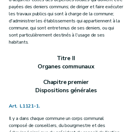
Art. L1124-12
payées des deniers communs; de diriger et faire exécuter
Art. L1124-13
les travaux publics qui sont à charge de la commune;
Art. L1124-14
Art. L1124-15
d'administrer les établissements qui appartiennent à la
Art.
L1124-16
commune, qui sont entretenus de ses deniers, ou qui
Art. L1124-17
sont particulièrement destinés à l'usage de ses
Art. L1124-18
habitants.
Art.
L1124-19
Art.
L1124-20
Section 2
Le (
directeur financier
– Décret du 18 avril 2013, art. 47)
Titre II
Art.
L1124-21
Art. L1124-22
Organes communaux
Art. L1124-23
Art. L1124-24
Chapitre premier
Art.
L1124-25
Art. L1124-26
Dispositions générales
Art. L1124-27
Art. L1124-28
Art. L1124-29
Art. L1121-1.
Art. L1124-30
Art. L1124-31
Il y a dans chaque commune un corps communal
Art. L1124-32
composé de conseillers, du bourgmestre et des
Art. L1124-33