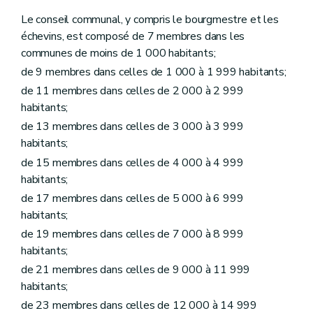
Art. L1215-15
Le conseil communal, y compris le bourgmestre et les
Art. L1215-16
échevins, est composé de 7 membres dans les
Art. L1215-17
Art. L1215-18
communes de moins de 1 000 habitants;
Art. L1215-19
de 9 membres dans celles de 1 000 à 1 999 habitants;
Art. L1215-20
Art. L1215-21
de 11 membres dans celles de 2 000 à 2 999
Art. L1215-22
habitants;
Art. L1215-23
de 13 membres dans celles de 3 000 à 3 999
Art. L1215-24
Art. L1215-25
habitants;
Art. L1215-26
de 15 membres dans celles de 4 000 à 4 999
Art. L1215-27
habitants;
Chapitre VI
Personnel à statut particulier
Art. L1216-1
de 17 membres dans celles de 5 000 à 6 999
Art. L1216-2
habitants;
Art.
L1216-3
de 19 membres dans celles de 7 000 à 8 999
Chapitre
VII
Inaptitude professionnelle – Décret du 30 avril 2009, art. 2)
Art.
L1217-1
habitants;
Art.
L1217-2
de 21 membres dans celles de 9 000 à 11 999
Chapitre
VIII
De la Chambre de recours – Décret du 30 avril 2009, art. 3)
habitants;
Art.
L1218-1
Art.
L1218-2
de 23 membres dans celles de 12 000 à 14 999