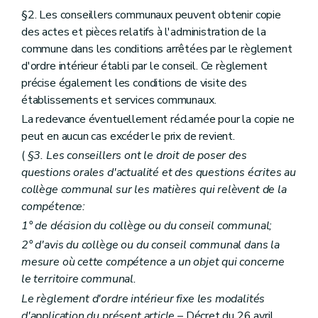
Sous-section 3
Le conseil d'administration
§2. Les conseillers communaux peuvent obtenir copie
Art. L1523-15
des actes et pièces relatifs à l'administration de la
Art. L1523-16
commune dans les conditions arrêtées par le règlement
Sous-section 4
Le comité de rémunération
Art. L1523-17
d'ordre intérieur établi par le conseil. Ce règlement
Sous-section 5
Les organes restreints de gestion
précise également les conditions de visite des
Art. L1523-18
établissements et services communaux.
Section 3
La prépondérance provinciale et régionale
La redevance éventuellement réclamée pour la copie ne
Art. L1523-19
Art. L1523-20
peut en aucun cas excéder le prix de revient.
Section 4
Dissolution et liquidation
(
§3. Les conseillers ont le droit de poser des
Art. L1523-21
questions orales d'actualité et des questions écrites au
Art. L1523-22
Section 5
Dispositions diverses
collège communal sur les matières qui relèvent de la
Art. L1523-23
compétence:
Art. L1523-24
1° de décision du collège ou du conseil communal;
Art. L1523-25
Chapitre IV
Les relations internationales
2° d'avis du collège ou du conseil communal dans la
Art. L1524-1
mesure où cette compétence a un objet qui concerne
Titre III
Principes de bonne gouvernance
le territoire communal.
Chapitre premier
Interdictions et incompatibilités
Art. L1531-1
Le règlement d'ordre intérieur fixe les modalités
Art. L1531-2
d'application du présent article
– Décret du 26 avril