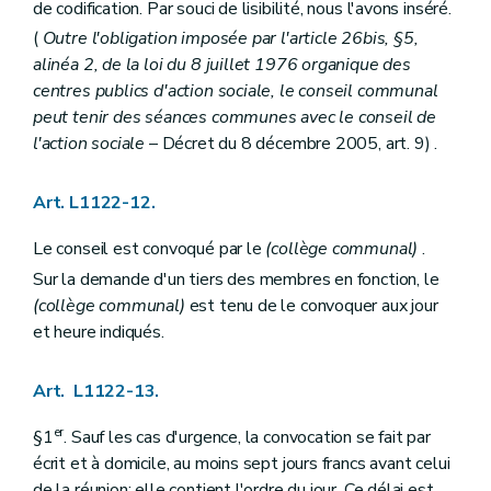
de codification. Par souci de lisibilité, nous l'avons inséré.
Art. L1561-4
Art. L1561-5
(
Outre l'obligation imposée par l'article 26bis, §5,
Art. L1561-6
alinéa 2, de la loi du 8 juillet 1976 organique des
Art. L1561-7
centres publics d'action sociale, le conseil communal
Art. L1561-8
peut tenir des séances communes avec le conseil de
Art. L1561-9
Art. L1561-10
l'action sociale
– Décret du 8 décembre 2005, art. 9) .
Art. L1561-11
Art. L1561-12
Art. L1561-13
Art. L1122-12.
Partie DEUXIEME
LA SUPRACOMMUNALITE
Livre premier
Les agglomérations et les fédérations de communes
Le conseil est convoqué par le
(collège communal)
.
Titre premier
Organisation des agglomérations et des fédérations de communes
Sur la demande d'un tiers des membres en fonction, le
Chapitre premier
Dispositions générales
(collège communal)
est tenu de le convoquer aux jour
Section première
Délimitations
Art. L2111-1
et heure indiqués.
Art. L2111-2
Section 2
Constitution
Art. L2111-3
Art. L1122-13.
Art. L2111-4
Section 3
Attributions
er
§1
. Sauf les cas d'urgence, la convocation se fait par
Art. L2111-5
écrit et à domicile, au moins sept jours francs avant celui
Art. L2111-6
de la réunion; elle contient l'ordre du jour. Ce délai est