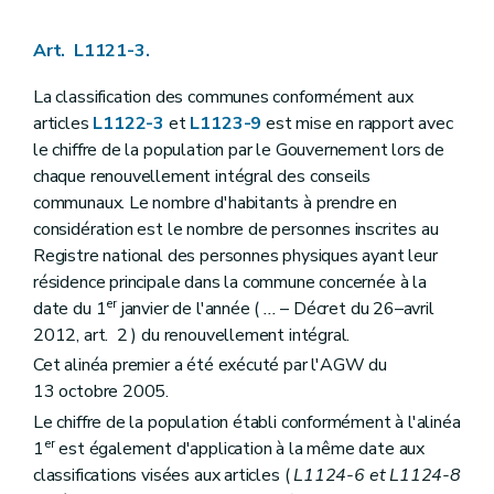
Art. L1125-5
Art. L1125-6
Art. L1121-3.
Art.
L1125-7
Art. L1125-8
Art. L1125-9
La classification des communes conformément aux
Art. L1125-10
articles
L1122-3
et
L1123-9
est mise en rapport avec
Art.
L1125-11
le chiffre de la population par le Gouvernement lors de
Art.
L1125-12
chaque renouvellement intégral des conseils
Chapitre VI
Le serment
Art. L1126-1
communaux. Le nombre d'habitants à prendre en
Art. L1126-2
considération est le nombre de personnes inscrites au
Art. L1126-3
Registre national des personnes physiques ayant leur
Art. L1126-4
résidence principale dans la commune concernée à la
Art. L1126-5
Titre III
Actes des autorités communales
er
date du 1
janvier de l'année (
...
– Décret du 26–avril
Chapitre premier
Disposition générale
2012, art. 2 ) du renouvellement intégral.
Art. L1131-1
Cet alinéa premier a été exécuté par l'AGW du
Chapitre II
Rédaction des actes
Art.
L1132-1
13 octobre 2005.
Art. L1132-2
Le chiffre de la population établi conformément à l'alinéa
Art. L1132-3
er
1
est également d'application à la même date aux
Art. L1132-4
Art. L1132-5
classifications visées aux articles (
L1124-6 et L1124-8
Chapitre III
Publication des actes