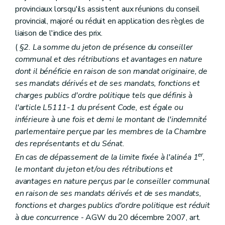
Art. L1332-30
provinciaux lorsqu'ils assistent aux réunions du conseil
Art. L1332-31
Livre IV
Organes territoriaux intracommunaux
provincial, majoré ou réduit en application des règles de
Titre premier
Organisation des organes territoriaux intracommunaux
liaison de l'indice des prix.
Chapitre premier
Dispositions générales
(
§2. La somme du jeton de présence du conseiller
Art. L1411-1
Chapitre II
Les conseils de (secteur)
communal et des rétributions et avantages en nature
Section première
Mode de désignation et statut des conseillers de (secteur)
dont il bénéficie en raison de son mandat originaire, de
Art. L1412-1
ses mandats dérivés et de ses mandats, fonctions et
Section 2
Réunions, discussions et décisions des conseils de (secteur)
charges publics d'ordre politique tels que définis à
Art. L1412-2
Art. L1412-3
l'article L5111-1 du présent Code, est égale ou
Section 3
Attributions
inférieure à une fois et demi le montant de l'indemnité
Art. L1412-4
parlementaire perçue par les membres de la Chambre
Art. L1412-5
des représentants et du Sénat.
Art. L1412-6
Art. L1412-7
er
En cas de dépassement de la limite fixée à l'alinéa 1
,
Art. L1412-8
le montant du jeton et/ou des rétributions et
Chapitre III
Le bureau et le président
avantages en nature perçus par le conseiller communal
Section première
Mode de désignation et statut des membres du bureau et du président
Art. L1413-1
en raison de ses mandats dérivés et de ses mandats,
Section 2
Réunions, délibérations et décisions du bureau
fonctions et charges publics d'ordre politique est réduit
Art. L1413-2
à due concurrence
- AGW du 20 décembre 2007, art.
Section 3
Attributions