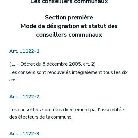
Les conseillers communaux
Art.
L1211-3
Chapitre II
Statut administratif et pécuniaire
Art. L1212-1
Section première
Art. L1212-2
Mode de désignation et statut des
Art. L1212-3
Chapitre III
Nomination
conseillers communaux
Art. L1213-1
Chapitre IV
Interdictions
Art. L1214-1
Art. L1122-1.
Chapitre V
Régime disciplinaire
Art. L1215-1
(
...
– Décret du 8 décembre 2005, art. 2)
Art. L1215-2
Art. L1215-3
Les conseils sont renouvelés intégralement tous les six
Art. L1215-4
ans.
Art. L1215-5
Art. L1215-6
Art. L1215-7
Art. L1122-2.
Art. L1215-8
Art. L1215-9
Les conseillers sont élus directement par l'assemblée
Art. L1215-10
des électeurs de la commune.
Art. L1215-11
Art. L1215-12
Art. L1215-13
Art. L1122-3.
Art. L1215-14