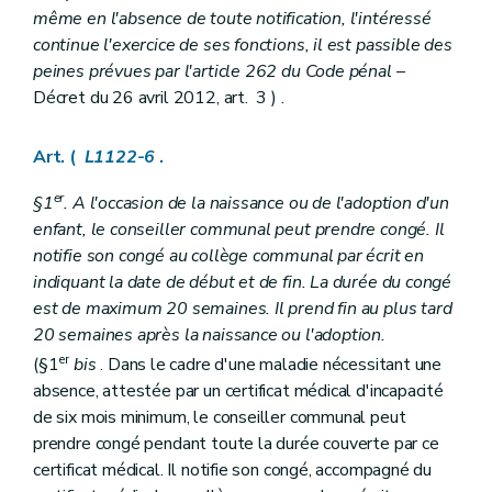
même en l'absence de toute notification, l'intéressé
Art. L1234-6
Titre IV
Responsabilité et actions judiciaires
continue l'exercice de ses fonctions, il est passible des
Chapitre premier
Responsabilité civile des communes
peines prévues par l'article 262 du Code pénal
–
Art. L1241-1
Décret du 26 avril 2012, art. 3 ) .
Art. L1241-2
Art. L1241-3
Chapitre II
Actions judiciaires
Art. (
L1122-6
.
Section première
Dispositions générales
Art. L1242-1
er
§1
. A l'occasion de la naissance ou de l'adoption d'un
Section 2
Exercice par un contribuable des actions en justice appartenant à la commune
Art. L1242-2
enfant, le conseiller communal peut prendre congé. Il
Livre III
Finances communales
notifie son congé au collège communal par écrit en
Titre premier
Budget et comptes
indiquant la date de début et de fin. La durée du congé
Chapitre premier
Dispositions générales
est de maximum 20 semaines. Il prend fin au plus tard
Art. L1311-1
Art. L1311-2
20 semaines après la naissance ou l'adoption.
Art. L1311-3
er
(§1
bis
. Dans le cadre d'une maladie nécessitant une
Art. L1311-4
absence, attestée par un certificat médical d'incapacité
Art. L1311-5
Art. L1311-6
de six mois minimum, le conseiller communal peut
Chapitre II
Adoption du budget et règlement des comptes
prendre congé pendant toute la durée couverte par ce
Art. L1312-1
certificat médical. Il notifie son congé, accompagné du
Art. L1312-2