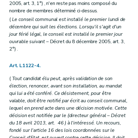
Art. L1232-3
2005, art. 3, 1°) , n'en reste pas moins composé du
Art. L1232-4
nombre de membres déterminé ci-dessus.
Art. L1232-5
Art. L1232-6
(
Le conseil communal est installé le premier lundi de
Sous-section 2
Les concessions
décembre qui suit les élections. Lorsqu'il s'agit d'un
Art. L1232-7
jour férié légal, le conseil est installé le premier jour
Art. L1232-8
Art. L1232-9
ouvrable suivant
– Décret du 8 décembre 2005, art. 3,
Art. L1232-10
2°) .
Art. L1232-11
Art. L1232-12
Section 3
Funérailles, modes de sépulture et rites funéraires
Art. L1122-4.
Sous-section première
Mise en bière et transport des dépouilles mortelles
Art. L1232-13
(
Tout candidat élu peut, après validation de son
Art. L1232-14
élection, renoncer, avant son installation, au mandat
Art. L1232-15
qui lui a été conféré. Ce désistement, pour être
Art. L1232-16
Art. L1232-17
valable, doit être notifié par écrit au conseil communal,
Sous-section 2
Inhumations
lequel en prend acte dans une décision motivée. Cette
Art. L1232-17
bis
décision est notifiée par le (directeur général – Décret
Art. L1232-18
du 18 avril 2013, art. 46 ) à l'intéressé. Un recours,
Art. L1232-19
Art. L1232-20
fondé sur l'article 16 des lois coordonnées sur le
Art. L1232-21
Conseil d'Etat, est ouvert contre cette décision. Il doit