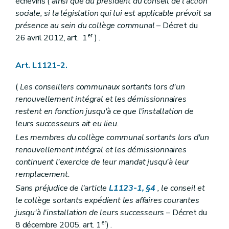
échevins (
ainsi que du président du conseil de l'action
Art. L1124-34
Art. L1124-35
sociale, si la législation qui lui est applicable prévoit sa
Art. L1124-36
présence au sein du collège communal
– Décret du
Art. L1124-37
er
26 avril 2012, art. 1
) .
Art.
L1124-38
Art.
L1124-39
Art.
L1124-40
Art. L1121-2.
Art. L1124-41
Art.
L1124-42
(
Les conseillers communaux sortants lors d'un
Art.
L1124-43
Art.
L1124-44
renouvellement intégral et les démissionnaires
Art.
L1124-45
restent en fonction jusqu'à ce que l'installation de
Art. L1124-46
leurs successeurs ait eu lieu.
Art. L1124-47
Art. L1124-48
Les membres du collège communal sortants lors d'un
Art.
L1124-49
renouvellement intégral et les démissionnaires
Section 3
De l'évaluation
– Décret du 30 avril 2009, art. 5, al. 1
continuent l'exercice de leur mandat jusqu'à leur
Art.
L1124-50
remplacement.
Chapitre V
Incompatibilités et conflits d'intérêts
Art. L1125-1
Sans préjudice de l'article
L1123-1, §4
, le conseil et
Art. L1125-1
le collège sortants expédient les affaires courantes
Art. L1125-2
jusqu'à l'installation de leurs successeurs
– Décret du
Art.
L1125-3
er
Art. L1125-4
8 décembre 2005, art. 1
) .