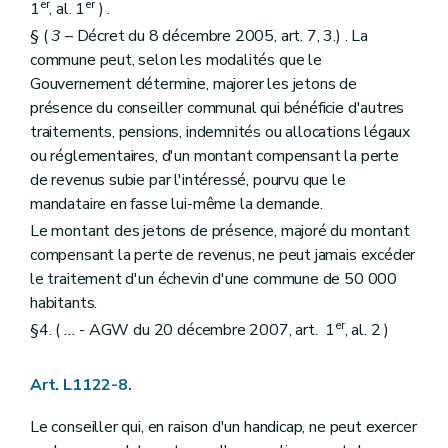
er
er
1
, al. 1
) .
Art. L1413-3
Art. L1413-4
§ (
3
– Décret du 8 décembre 2005, art. 7, 3.) . La
Chapitre IV
Le secrétaire
commune peut, selon les modalités que le
Art. L1414-1
Gouvernement détermine, majorer les jetons de
Art.
L4141-2
Titre II
Les actes des autorités de (secteur)
présence du conseiller communal qui bénéficie d'autres
Chapitre premier
Disposition générale
traitements, pensions, indemnités ou allocations légaux
Art. L1421-1
ou réglementaires, d'un montant compensant la perte
Chapitre II
Rédaction et publication des actes
de revenus subie par l'intéressé, pourvu que le
Art. L1422-1
Art. L1422-2
mandataire en fasse lui-même la demande.
Titre III
Consultation populaire
Le montant des jetons de présence, majoré du montant
Chapitre unique
compensant la perte de revenus, ne peut jamais excéder
Art. L1431-1
Titre IV
Administration des (secteurs)
le traitement d'un échevin d'une commune de 50 000
Chapitre unique
habitants.
Art. L1441-1
er
§4. (
...
- AGW du 20 décembre 2007, art. 1
, al. 2 )
Titre V
Les finances des (secteurs)
Chapitre unique
Art. L1451-1
Art. L1122-8.
Art. L1451-2
Art. L1451-3
Le conseiller qui, en raison d'un handicap, ne peut exercer
Livre V
De la coopération entre communes