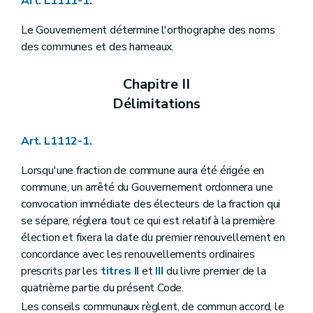
Art. L1111-1.
Art. L1122-23
Art. L1122-24
Le Gouvernement détermine l'orthographe des noms
Art. L1122-25
Art. L1122-26
des communes et des hameaux.
Art. L1122-27
Art. L1122-28
Chapitre II
Art. L1122-29
Section 3
Attributions du conseil communal
Délimitations
Art. L1122-30
Art. L1122-31
Art. L1122-32
Art. L1112-1.
Art. L1122-33
Art. L1122-34
Lorsqu'une fraction de commune aura été érigée en
Art. L1122-35
commune, un arrêté du Gouvernement ordonnera une
Art. L1122-36
convocation immédiate des électeurs de la fraction qui
Art.
L1122-37
Chapitre III
Le bourgmestre et le collège communal
se sépare, réglera tout ce qui est relatif à la première
Section première
Les groupes politiques et le pacte de majorité
élection et fixera la date du premier renouvellement en
Art. L1123-1
concordance avec les renouvellements ordinaires
Art. L1123-2
Section 2
Le collège communal
prescrits par les
titres II
et
III
du livre premier de la
Art. L1123-3
quatrième partie du présent Code.
Art. L1123-4
Les conseils communaux règlent, de commun accord, le
Art.
L1123-5