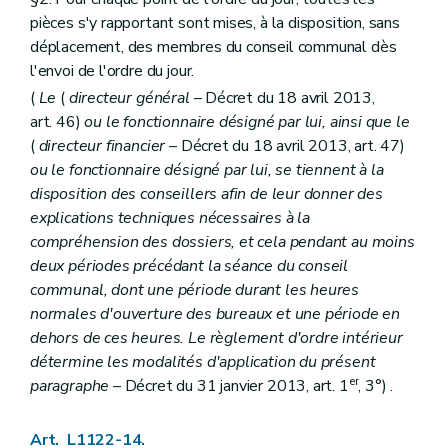
Art. L2113-3
pièces s'y rapportant sont mises, à la disposition, sans
Titre II
Administration des agglomérations et des fédérations de communes
déplacement, des membres du conseil communal dès
Chapitre premier
Le personnel
Art. L2121-1
l'envoi de l'ordre du jour.
Art. L2121-2
(
Le
(
directeur général
– Décret du 18 avril 2013,
Art. L2121-3
art. 46)
ou le fonctionnaire désigné par lui, ainsi que le
Chapitre II
Administration des biens
Art. L2122-1
(
directeur financier
– Décret du 18 avril 2013, art. 47)
Chapitre III
Administration de certains services
ou le fonctionnaire désigné par lui, se tiennent à la
Art. L2123-1
disposition des conseillers afin de leur donner des
Art. L2123-2
explications techniques nécessaires à la
Art. L2123-3
Titre III
Finances des agglomérations et fédérations de communes
compréhension des dossiers, et cela pendant au moins
Chapitre unique
deux périodes précédant la séance du conseil
Art. L2131-1
communal, dont une période durant les heures
Art. L2131-2
normales d'ouverture des bureaux et une période en
Art. L2131-3
Art. L2131-4
dehors de ces heures. Le règlement d'ordre intérieur
Art. L2131-5
détermine les modalités d'application du présent
Art. L2131-6
er
paragraphe
– Décret du 31 janvier 2013, art. 1
, 3°) .
Art. L2131-7
Titre IV
La concertation
Chapitre unique
Art. L1122-14.
Art. L2141-1