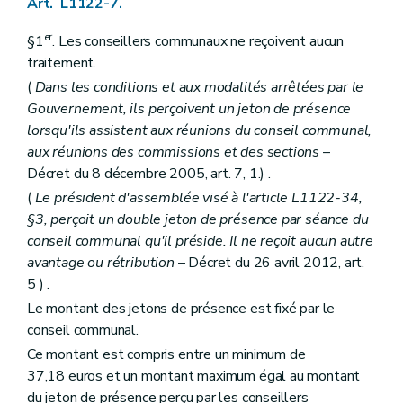
Art. L1122-7.
Art. L1332-7
Art. L1332-8
er
§1
. Les conseillers communaux ne reçoivent aucun
Art. L1332-9
traitement.
Art. L1332-10
Art. L1332-11
(
Dans les conditions et aux modalités arrêtées par le
Art. L1332-12
Gouvernement, ils perçoivent un jeton de présence
Art. L1332-13
lorsqu'ils assistent aux réunions du conseil communal,
Art. L1332-14
Art. L1332-15
aux réunions des commissions et des sections
–
Art. L1332-16
Décret du 8 décembre 2005, art. 7, 1.) .
Art. L1332-17
(
Le président d'assemblée visé à l'article L1122-34,
Art. L1332-18
Art. L1332-19
§3, perçoit un double jeton de présence par séance du
Art. L1332-20
conseil communal qu'il préside. Il ne reçoit aucun autre
Art. L1332-21
avantage ou rétribution
– Décret du 26 avril 2012, art.
Art. L1332-22
5 ) .
Art. L1332-23
Art. L1332-24
Le montant des jetons de présence est fixé par le
Art. L1332-25
conseil communal.
Art. L1332-26
Art. L1332-27
Ce montant est compris entre un minimum de
Art. L1332-28
37,18 euros et un montant maximum égal au montant
Art. L1332-29
du jeton de présence perçu par les conseillers