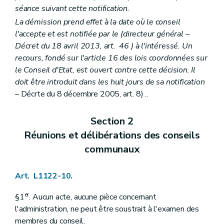
Art. L1522-4
séance suivant cette notification.
Art. L1522-5
La démission prend effet à la date où le conseil
Art. L1522-6
Art. L1522-7
l'accepte et est notifiée par le (directeur général –
Art. L1522-8
Décret du 18 avril 2013, art. 46 ) à l'intéressé. Un
Chapitre III
Les intercommunales
recours, fondé sur l'article 16 des lois coordonnées sur
Section première
Les statuts
le Conseil d'Etat, est ouvert contre cette décision. Il
Art. L1523-1
Art. L1523-2
doit être introduit dans les huit jours de sa notification
Art. L1523-3
– Décrte du 8 décembre 2005, art. 8) ..
Art. L1523-4
Art. L1523-5
Art. L1523-6
Section 2
Section 2
Les organes de l'intercommunale
Réunions et délibérations des conseils
Sous-section première
Dispositions générales
Art. L1523-7
communaux
Art. L1523-8
Art. L1523-9
Art. L1523-10
Art. L1122-10.
Sous-section 2
L'assemblée générale
Art. L1523-11
er
§1
. Aucun acte, aucune pièce concernant
Art. L1523-12
l'administration, ne peut être soustrait à l'examen des
Art. L1523-13
membres du conseil.
Art. L1523-14