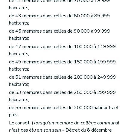
de 41 membres dans celles de 70 000 à 79 999
Chapitre premier
Régies communales
habitants;
Section première
Régies communales ordinaires
Art. L1231-1
de 43 membres dans celles de 80 000 à 89 999
Art. L1231-2
habitants;
Art. L1231-3
de 45 membres dans celles de 90 000 à 99 999
Art.
L1231-3bis
Section 2
Régies communales autonomes
habitants;
Art. L1231-4
de 47 membres dans celles de 100 000 à 149 999
Art. L1231-5
habitants;
Art. L1231-6
Art. L1231-7
de 49 membres dans celles de 150 000 à 199 999
Art. L1231-8
habitants;
Art. L1231-9
de 51 membres dans celles de 200 000 à 249 999
Art. L1231-10
Art. L1231-11
habitants;
Art. L1231-12
de 53 membres dans celles de 250 000 à 299 999
Chapitre II
Funérailles et sépultures
habitants;
Art. L1232-0
Section première
Définitions
de 55 membres dans celles de 300 000 habitants et
Art. L1232-1
plus.
Section 2
Lieux de sépulture
Sous-section première
Les cimetières et établissements crématoires communaux ou intercommunaux
Le conseil, (
lorsqu'un membre du collège communal
Art. L1232-2
n'est pas élu en son sein
– Décret du 8 décembre