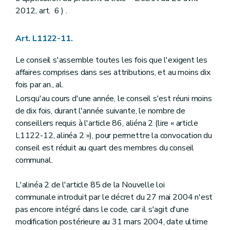
Chapitre II
Droits et devoirs
2012, art. 6 ) .
Art. L1532-1
Art. 1532-1
bis
Art. L1532-2
Art. L1122-11.
Art. L1532-3
Art. L1532-4
Le conseil s'assemble toutes les fois que l'exigent les
Art. L1532-5
Chapitre III
Médiation et charte de l'utilisateur
affaires comprises dans ses attributions, et au moins dix
Art. L1533-1
fois par an., al.
Titre IV
Dispositions transitoires et finales
Lorsqu'au cours d'une année, le conseil s'est réuni moins
Art. L1541-1
Art. L1541-2
de dix fois, durant l'année suivante, le nombre de
Art. L1541-3
conseillers requis à l'article 86, aliéna 2 (lire « article
Art.
1541-4
L1122-12, alinéa 2 »), pour permettre la convocation du
Titre V
Dispositions diverses
conseil est réduit au quart des membres du conseil
Chapitre unique
Art. L1551-1
communal.
Art. L1551-2
Art. L1551-3
L'alinéa 2 de l'article 85 de la Nouvelle loi
Titre VI
Publicité de l'administration
communale introduit par le décret du 27 mai 2004 n'est
Chapitre unique
Art. L1561-1
pas encore intégré dans le code, car il s'agit d'une
Art. L1561-2
modification postérieure au 31 mars 2004, date ultime
Art. L1561-3