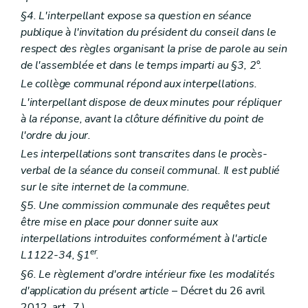
Art. L2212-55
§4. L'interpellant expose sa question en séance
Section
5
Le directeur général et le directeur financier
Sous-section
première
Le directeur général
publique à l'invitation du président du conseil dans le
Art.
L2212-56
respect des règles organisant la prise de parole au sein
Art.
L2212-57
de l'assemblée et dans le temps imparti au §3, 2°.
Art.
L2212-58
Art.
L2212-59
Le collège communal répond aux interpellations.
Art.
L2212-60
L'interpellant dispose de deux minutes pour répliquer
Sous-section
2
Du contrat d'objectifs et du comité de direction
à la réponse, avant la clôture définitive du point de
Art.
L2212-61
Art.
L2212-62
l'ordre du jour.
Sous-section
3
Le directeur financier
Les interpellations sont transcrites dans le procès-
Art.
L2212-63
verbal de la séance du conseil communal. Il est publié
Art.
L2212-64
Art.
L2212-65
sur le site internet de la commune.
Art.
L2212-66
§5. Une commission communale des requêtes peut
Art.
L2212-67
être mise en place pour donner suite aux
Art.
L2212-68
Section 6
Les commissaires d'arrondissement
interpellations introduites conformément à l'article
Art. L2212-73
er
L1122-34, §1
.
Section 7
Incompatibilités et conflits d'intérêts
§6. Le règlement d'ordre intérieur fixe les modalités
Art. L2212-74
Art. L2212-75
d'application du présent article
– Décret du 26 avril
Art. L2212-76
2012, art. 7 ) .