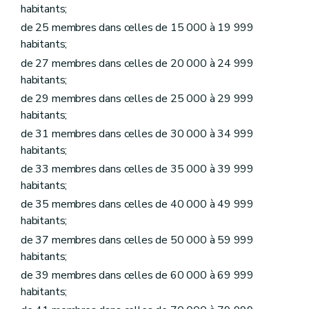
Art.
L1218-3
habitants;
Art.
L1218-4
de 25 membres dans celles de 15 000 à 19 999
Art.
L1218-5
Art.
L1218-6
habitants;
Art.
L1218-7
de 27 membres dans celles de 20 000 à 24 999
Art.
L1218-8
habitants;
Art.
L1218-9
Art.
L1218-10
de 29 membres dans celles de 25 000 à 29 999
Art.
L1218-11
habitants;
Art.
L1218-12
de 31 membres dans celles de 30 000 à 34 999
Art.
L1218-13
Titre II
Administration des biens de la commune
habitants;
Chapitre premier
Donations et legs à la commune et aux établissements publics existant dans la commune
de 33 membres dans celles de 35 000 à 39 999
Art. L1221-1
habitants;
Art. L1221-2
Chapitre II
Contrats
de 35 membres dans celles de 40 000 à 49 999
Art. L1222-1
habitants;
Art. L1222-2
Art. L1222-3
de 37 membres dans celles de 50 000 à 59 999
Art. L1222-4
habitants;
Art.
L1222-5
de 39 membres dans celles de 60 000 à 69 999
Chapitre III
Voirie communale
Art. L1223-1
habitants;
Titre III
Administration de certains services communaux