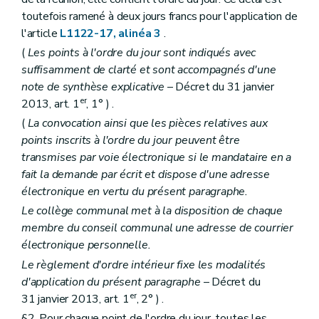
Chapitre II
Organes des agglomérations et des fédérations
Section première
Dispositions générales
toutefois ramené à deux jours francs pour l'application de
Art. L2112-1
l'article
L1122-17, alinéa 3
.
Art. L2112-2
(
Les points à l'ordre du jour sont indiqués avec
Art. L2112-3
Section 2
Le conseil
suffisamment de clarté et sont accompagnés d'une
Sous-section première
Composition
note de synthèse explicative
– Décret du 31 janvier
Art. L2112-4
er
2013, art. 1
, 1° ) .
Art. L2112-5
Art. L2112-6
(
La convocation ainsi que les pièces relatives aux
Art. L2112-7
points inscrits à l'ordre du jour peuvent être
Sous-section 2
Attributions
transmises par voie électronique si le mandataire en a
Art. L2112-8
fait la demande par écrit et dispose d'une adresse
Section 3
Le collège
Art. L2112-9
électronique en vertu du présent paragraphe.
Art. L2112-10
Le collège communal met à la disposition de chaque
Art. L2112-11
membre du conseil communal une adresse de courrier
Art. L2112-12
Art. L2112-13
électronique personnelle.
Art. L2112-14
Le règlement d'ordre intérieur fixe les modalités
Art. L2112-15
d'application du présent paragraphe
– Décret du
Chapitre III
Actes des autorités des fédérations et des agglomérations de communes
er
31 janvier 2013, art. 1
, 2° ) .
Art. L2113-1
Art. L2113-2
§2. Pour chaque point de l'ordre du jour, toutes les