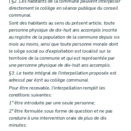
(
§2. Les habitants de la commune peuvent interpeller
Art. L2212-15
Art. L2212-16
directement le collège en séance publique du conseil
Art. L2212-17
communal.
Art. L2212-18
Sont des habitants au sens du présent article, toute
Art. L2212-19
Art. L2212-20
personne physique de dix-huit ans accomplis inscrite
Art. L2212-21
au registre de la population de la commune depuis six
Art. L2212-22
mois au moins, ainsi que toute personne morale dont
Art. L2212-23
le siège social ou d'exploitation est localisé sur le
Art. L2212-24
Art. L2212-25
territoire de la commune et qui est représentée par
Art. L2212-26
une personne physique de dix-huit ans accomplis.
Art. L2212-27
§3. Le texte intégral de l'interpellation proposée est
Sous-section 3
Droit à l'information
Art. L2212-28
adressé par écrit au collège communal.
Art.
L2212-29
Pour être recevable, l'interpellation remplit les
Art. L2212-30
conditions suivantes:
Art. L2212-31
Sous-section 4
Attributions du conseil provincial
1° être introduite par une seule personne;
Art. L2212-32
2° être formulée sous forme de question et ne pas
Art. L2212-33
conduire à une intervention orale de plus de dix
Art. L2212-34
Art. L2212-35
minutes;
Art. L2212-36