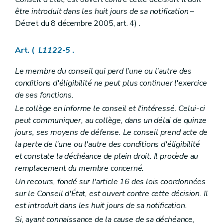
Sous-section 3
La crémation
être introduit dans les huit jours de sa notification
–
Art. L1232-22
Décret du 8 décembre 2005, art. 4) .
Art. L1232-23
Art. L1232-24
Art. L1232-25
Art. (
L1122-5
.
Art. L1232-26
Sous-section 4
Signes indicatifs de sépulture
Art. L1232-27
Le membre du conseil qui perd l'une ou l'autre des
Art. L1232-28
conditions d'éligibilité ne peut plus continuer l'exercice
Art. L1232-29
de ses fonctions.
Section 4
Dispositions finales
Art. L1232-30
Le collège en informe le conseil et l'intéressé. Celui-ci
Art. L1232-31
peut communiquer, au collège, dans un délai de quinze
Art. L1232-32
jours, ses moyens de défense. Le conseil prend acte de
Chapitre III
Etablissements publics
la perte de l'une ou l'autre des conditions d'éligibilité
Art. L1233-1
Art. L1233-2
et constate la déchéance de plein droit. Il procède au
Art. L1233-3
remplacement du membre concerné.
Chapitre
IV
Les ASBL communales
– Décret du 26 avril 2012, art. 29)
Un recours, fondé sur l'article 16 des lois coordonnées
Art.
L1234-1
Art.
L1234-2
sur le Conseil d'État, est ouvert contre cette décision. Il
Art.
1234-3
est introduit dans les huit jours de sa notification.
Art.
L1234-4
Si, ayant connaissance de la cause de sa déchéance,
Art.
L1234-5