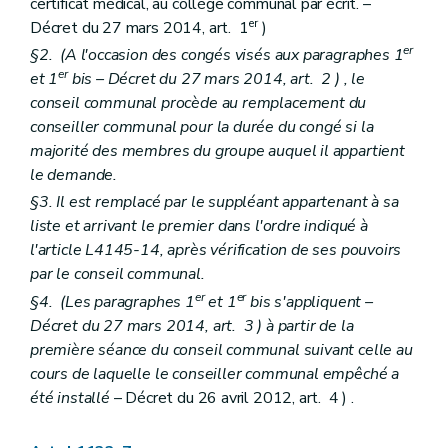
certificat médical, au collège communal par écrit. –
Chapitre III
Publicité du budget et des comptes
Art. L1313-1
er
Décret du 27 mars 2014, art. 1
)
Chapitre IV
Equilibre budgétaire
er
§2. (A l'occasion des congés visés aux paragraphes 1
Art. L1314-1
er
et 1
bis
– Décret du 27 mars 2014, art. 2 ) , le
Art. L1314-2
Chapitre V
Règlement général de la comptabilité communale
conseil communal procède au remplacement du
Art. L1315-1
conseiller communal pour la durée du congé si la
Titre II
Charges et dépenses
majorité des membres du groupe auquel il appartient
Chapitre unique
le demande.
Art. L1321-1
Art. L1321-2
§3. Il est remplacé par le suppléant appartenant à sa
Art.
L1321-3
liste et arrivant le premier dans l'ordre indiqué à
Titre III
Recettes
l'article L4145-14, après vérification de ses pouvoirs
Chapitre premier
Dispositions générales
Art. L1331-1
par le conseil communal.
Art. L1331-2
er
er
§4. (Les paragraphes 1
et 1
bis
s'appliquent –
Art. L1331-3
Décret du 27 mars 2014, art. 3 ) à partir de la
Chapitre II
Financement général des communes
Art. L1332-1
première séance du conseil communal suivant celle au
Art. L1332-2
cours de laquelle le conseiller communal empêché a
Art. L1332-3
été installé
– Décret du 26 avril 2012, art. 4 ) .
Art. L1332-4
Art. L1332-5
Art. L1332-6