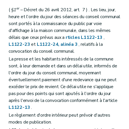
Livre II
Les provinces
er
(
§1
– Décret du 26 avril 2012, art. 7 ) . Les lieu, jour,
Titre premier
Organisation des provinces
Chapitre premier
Dispositions générales
heure et l'ordre du jour des séances du conseil communal
Art. L2211-1
sont portés à la connaissance du public par voie
Chapitre II
Organes provinciaux
d'affichage à la maison communale, dans les mêmes
Section première
Dispositions générales
délais que ceux prévus aux a
rticles L1122-13
,
Art. L2212-1
Art. L2212-2
L1122-23
et
L1122-24, alinéa 3
, relatifs à la
Art. L2212-3
convocation du conseil communal.
Art. L2212-4
La presse et les habitants intéressés de la commune
Section 2
Le conseil provincial
Sous-section première
Mode de désignation et statut des conseillers provinciaux
sont, à leur demande et dans un délai utile, informés de
Art. L2212-5
l'ordre du jour du conseil communal, moyennant
Art. L2212-6
éventuellement paiement d'une redevance qui ne peut
Art. L2212-7
excéder le prix de revient. Ce délai utile ne s'applique
Art. L2212-8
Art.
L2212-9
pas pour des points qui sont ajoutés à l'ordre du jour
Sous-section 2
Réunions et délibérations du conseil provincial
après l'envoi de la convocation conformément à l'article
Art. L2212-10
L1122-13
.
Art. L2212-11
Art. L2212-12
Le règlement d'ordre intérieur peut prévoir d'autres
Art. L2212-13
modes de publication.
Art. L2212-14