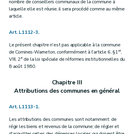
Art. L1123-25
nombre de conseillers communaux de la commune à
Art. L1123-26
laquelle elle est réunie, il sera procédé comme au même
Art. L1123-27
article.
Art. L1123-28
Section
7
– Décret du 8 décembre 2005, art. 15
Art. L1123-29
Art. L1112-3.
Art. L1123-30
Section 8
Des secrétariats des membres du collège communal
Le présent chapitre n'est pas applicable à la commune
Art.
L1123-31
er
de Comines-Warneton, conformément à l'article 6, §1
,
Section
9
Du congé à l'occasion de la naissance ou de l'adoption d'un enfant
Art.
1123-32
VIII, 2° de la loi spéciale de réformes institutionnelles du
Chapitre IV
Le secrétaire et le receveur
8 août 1980.
Section première
Le secrétaire
Art.
L1124-1
Art.
L1124-2
Chapitre III
Art. L1124-3
Attributions des communes en général
Art.
L1124-4
Art.
L1124-5
Art.
L1124-6
Art. L1113-1.
Art. L1124-7
Art. L1124-8
Les attributions des communes sont notamment: de
Art. L1124-9
Art. L1124-10
régir les biens et revenus de la commune; de régler et
Art. L1124-11
d'acquitter celles des dépenses locales qui doivent être