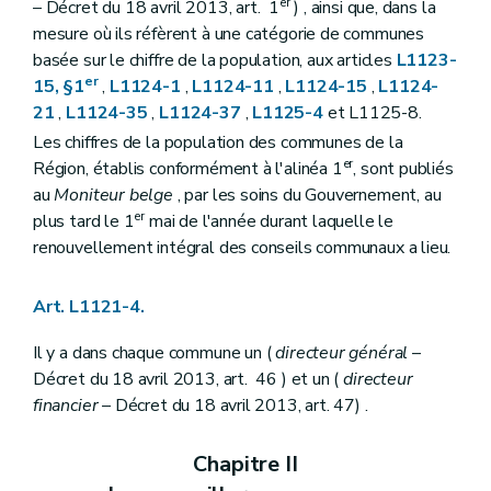
er
– Décret du 18 avril 2013, art. 1
) , ainsi que, dans la
Art. L1133-1
mesure où ils réfèrent à une catégorie de communes
Art. L1133-2
basée sur le chiffre de la population, aux articles
L1123-
Art. L1133-3
Titre IV
Consultation populaire
er
15, §1
,
L1124-1
,
L1124-11
,
L1124-15
,
L1124-
Chapitre unique
21
,
L1124-35
,
L1124-37
,
L1125-4
et L1125-8.
Art. L1141-1
Les chiffres de la population des communes de la
Art. L1141-2
Art. L1141-3
er
Région, établis conformément à l'alinéa 1
, sont publiés
Art. L1141-4
au
Moniteur belge
, par les soins du Gouvernement, au
Art. L1141-5
er
plus tard le 1
mai de l'année durant laquelle le
Art. L1141-6
renouvellement intégral des conseils communaux a lieu.
Art. L1141-7
Art. L1141-8
Art. L1141-9
Art. L1121-4.
Art. L1142-10
Art. L1142-11
Il y a dans chaque commune un (
Art. L1142-12
directeur général
–
Art.
L1141-13
Décret du 18 avril 2013, art. 46 ) et un (
directeur
Livre II
Administration de la commune
financier
– Décret du 18 avril 2013, art. 47) .
Titre premier
Le personnel communal
Chapitre premier
Dispositions générales
Art. L1211-1
Chapitre II
Art.
L1211-2