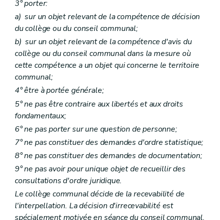
3° porter:
Art. L2212-37
a)
sur un objet relevant de la compétence de décision
Art. L2212-38
Section 3
Le collège provincial
du collège ou du conseil communal;
Sous-section première
Les groupes politiques - Le pacte de majorité Le mode de désignation et le statut des membres du collège provincial
b)
sur un objet relevant de la compétence d'avis du
Art. L2212-39
collège ou du conseil communal dans la mesure où
Art. L2212-40
Art. L2212-41
cette compétence a un objet qui concerne le territoire
Art. L2212-42
communal;
Art. L2212-43
4° être à portée générale;
Art. L2212-44
Art. L2212-45
5° ne pas être contraire aux libertés et aux droits
Sous-section 2
Réunions et délibérations du collège provincial
fondamentaux;
Art. L2212-46
Sous-section 3
Attributions du collège provincial
6° ne pas porter sur une question de personne;
Art. L2212-47
7° ne pas constituer des demandes d'ordre statistique;
Art. L2212-48
8° ne pas constituer des demandes de documentation;
Art. L2212-49
Art. L2212-50
9° ne pas avoir pour unique objet de recueillir des
Section 4
Le gouverneur
consultations d'ordre juridique.
Art. L2212-51
Art. L2212-52
Le collège communal décide de la recevabilité de
Art. L2212-53
l'interpellation. La décision d'irrecevabilité est
Art. L2212-54
spécialement motivée en séance du conseil communal.