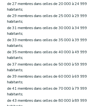
Art. L1231-6
de 27 membres dans celles de 20 000 à 24 999
Art. L1231-7
habitants;
Art. L1231-8
Art. L1231-9
de 29 membres dans celles de 25 000 à 29 999
Art. L1231-10
habitants;
Chapitre II
Funérailles et sépultures
de 31 membres dans celles de 30 000 à 34 999
Section première
Lieux de sépulture
Sous-section première
Les cimetières et établissements crématoires communaux ou intercommunaux
habitants;
Art. L1232-1
de 33 membres dans celles de 35 000 à 39 999
Art. L1232-2
habitants;
Art. L1232-3
Art. L1232-4
de 35 membres dans celles de 40 000 à 49 999
Art. L1232-5
habitants;
Sous-section 2
Les concessions
Art. L1232-6
de 37 membres dans celles de 50 000 à 59 999
Art. L1232-7
habitants;
Art. L1232-8
de 39 membres dans celles de 60 000 à 69 999
Art. L1232-9
Art. L1232-10
habitants;
Art. L1232-11
de 41 membres dans celles de 70 000 à 79 999
Section 2
Funérailles et modes de sépulture
habitants;
Sous-section première
Mise en bière et transport des dépouilles mortelles
Art. L1232-12
de 43 membres dans celles de 80 000 à 89 999
Art. L1232-13