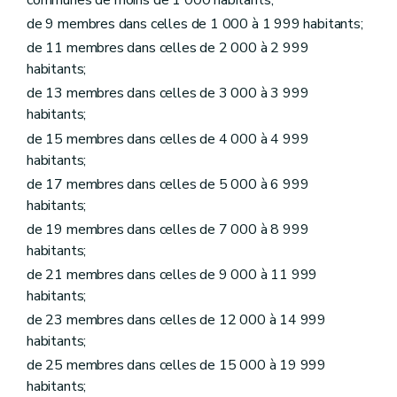
Chapitre VI
Personnel à statut particulier
de 9 membres dans celles de 1 000 à 1 999 habitants;
Art. L1216-1
Art. L1216-2
de 11 membres dans celles de 2 000 à 2 999
Titre II
Administration des biens de la commune
habitants;
Chapitre premier
Donations et legs à la commune et aux établissements publics existant dans la commune
de 13 membres dans celles de 3 000 à 3 999
Art. L1221-1
Art. L1221-2
habitants;
Chapitre II
Contrats
de 15 membres dans celles de 4 000 à 4 999
Art. L1222-1
habitants;
Art. L1222-2
Art. L1222-3
de 17 membres dans celles de 5 000 à 6 999
Art. L1222-4
habitants;
Chapitre III
Voirie communale
de 19 membres dans celles de 7 000 à 8 999
Art. L1223-1
Titre III
Administration de certains services communaux
habitants;
Chapitre premier
Régies communales
de 21 membres dans celles de 9 000 à 11 999
Section première
Régies communales ordinaires
habitants;
Art. L1231-1
Art. L1231-2
de 23 membres dans celles de 12 000 à 14 999
Art. L1231-3
habitants;
Section 2
Régies communales autonomes
de 25 membres dans celles de 15 000 à 19 999
Art. L1231-4
Art. L1231-5
habitants;