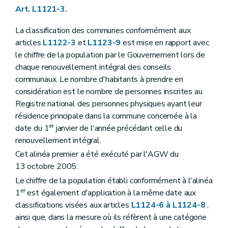
Art. L1126-2
Art. L1121-3.
Art. L1126-3
Art. L1126-4
La classification des communes conformément aux
Art. L1126-5
articles
L1122-3
et
L1123-9
est mise en rapport avec
Titre III
Actes des autorités communales
Chapitre premier
Disposition générale
le chiffre de la population par le Gouvernement lors de
Art. L1131-1
chaque renouvellement intégral des conseils
Chapitre II
Rédaction des actes
communaux. Le nombre d'habitants à prendre en
Art. L1132-1
considération est le nombre de personnes inscrites au
Art. L1132-2
Art. L1132-3
Registre national des personnes physiques ayant leur
Art. L1132-4
résidence principale dans la commune concernée à la
Art. L1132-5
er
date du 1
janvier de l'année précédant celle du
Chapitre III
Publication des actes
Art. L1133-1
renouvellement intégral.
Art. L1133-2
Cet alinéa premier a été exécuté par l'AGW du
Art. L1133-3
13 octobre 2005.
Titre IV
Consultation populaire
Chapitre unique
Le chiffre de la population établi conformément à l'alinéa
Art. L1141-1
er
1
est également d'application à la même date aux
Art. L1141-2
classifications visées aux articles
L1124-6 à L1124-8
,
Art. L1141-3
ainsi que, dans la mesure où ils réfèrent à une catégorie
Art. L1141-4
Art. L1141-5