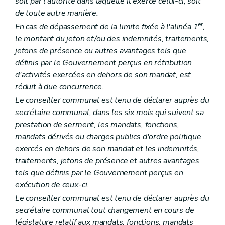
soit par l'autorité dans laquelle il exerce celui-ci, soit
Art. L1522-6
de toute autre manière.
Art. L1522-7
Art. L1522-8
er
En cas de dépassement de la limite fixée à l'alinéa 1
,
Chapitre III
Les intercommunales
le montant du jeton et/ou des indemnités, traitements,
Section première
Les statuts
jetons de présence ou autres avantages tels que
Art. L1523-1
définis par le Gouvernement perçus en rétribution
Art. L1523-2
Art. L1523-3
d'activités exercées en dehors de son mandat, est
Art. L1523-4
réduit à due concurrence.
Art. L1523-5
Le conseiller communal est tenu de déclarer auprès du
Art. L1523-6
Section 2
Les organes de l'intercommunale
secrétaire communal, dans les six mois qui suivent sa
Sous-section première
Dispositions générales
prestation de serment, les mandats, fonctions,
Art. L1523-7
mandats dérivés ou charges publics d'ordre politique
Art. L1523-8
exercés en dehors de son mandat et les indemnités,
Art. L1523-9
Art. L1523-10
traitements, jetons de présence et autres avantages
Sous-section 2
L'assemblée générale
tels que définis par le Gouvernement perçus en
Art. L1523-11
exécution de ceux-ci.
Art. L1523-12
Art. L1523-13
Le conseiller communal est tenu de déclarer auprès du
Art. L1523-14
secrétaire communal tout changement en cours de
Sous-section 3
Le conseil d'administration
législature relatif aux mandats, fonctions, mandats