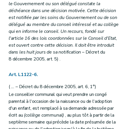
le Gouvernement ou son délégué constate la
Art. L1332-7
Art. L1332-8
déchéance dans une décision motivée. Cette décision
Art. L1332-9
est notifiée par les soins du Gouvernement ou de son
Art. L1332-10
délégué au membre du conseil intéressé et au collège
Art. L1332-11
qui en informe le conseil. Un recours, fondé sur
Art. L1332-12
Art. L1332-13
l'article 16 des lois coordonnées sur le Conseil d'Etat,
Art. L1332-14
est ouvert contre cette décision. Il doit être introduit
Art. L1332-15
dans les huit jours de sa notification
– Décret du
Art. L1332-16
8 décembre 2005, art. 5) .
Art. L1332-17
Art. L1332-18
Art. L1332-19
Art. L1122-6.
Art. L1332-20
Art. L1332-21
(
...
– Décret du 8 décembre 2005, art. 6, 1°)
Art. L1332-22
Art. L1332-23
Le conseiller communal qui veut prendre un congé
Art. L1332-24
parental à l'occasion de la naissance ou de l'adoption
Art. L1332-25
d'un enfant, est remplacé à sa demande adressée par
Art. L1332-26
Art. L1332-27
écrit au
(collège communal)
, au plus tôt à partir de la
Art. L1332-28
septième semaine qui précède la date présumée de la
Art. L1332-29
naissance ou de l'adoption jusqu'à la fin de la huitième