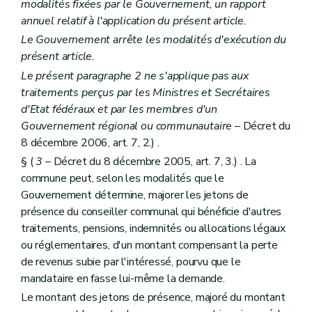
Art. L2112-3
modalités fixées par le Gouvernement, un rapport
Section 2
Le conseil
annuel relatif à l'application du présent article.
Sous-section première
Composition
Le Gouvernement arrête les modalités d'exécution du
Art. L2112-4
Art. L2112-5
présent article.
Art. L2112-6
Le présent paragraphe 2 ne s'applique pas aux
Art. L2112-7
traitements perçus par les Ministres et Secrétaires
Sous-section 2
Attributions
d'Etat fédéraux et par les membres d'un
Art. L2112-8
Section 3
Le collège
Gouvernement régional ou communautaire
– Décret du
Art. L2112-9
8 décembre 2006, art. 7, 2.) .
Art. L2112-10
§ (
3
– Décret du 8 décembre 2005, art. 7, 3.) . La
Art. L2112-11
Art. L2112-12
commune peut, selon les modalités que le
Art. L2112-13
Gouvernement détermine, majorer les jetons de
Art. L2112-14
présence du conseiller communal qui bénéficie d'autres
Art. L2112-15
traitements, pensions, indemnités ou allocations légaux
Chapitre III
Actes des autorités des fédérations et des agglomérations de communes
Art. L2113-1
ou réglementaires, d'un montant compensant la perte
Art. L2113-2
de revenus subie par l'intéressé, pourvu que le
Art. L2113-3
mandataire en fasse lui-même la demande.
Titre II
Administration des agglomérations et des fédérations de communes
Chapitre premier
Le personnel
Le montant des jetons de présence, majoré du montant
Art. L2121-1