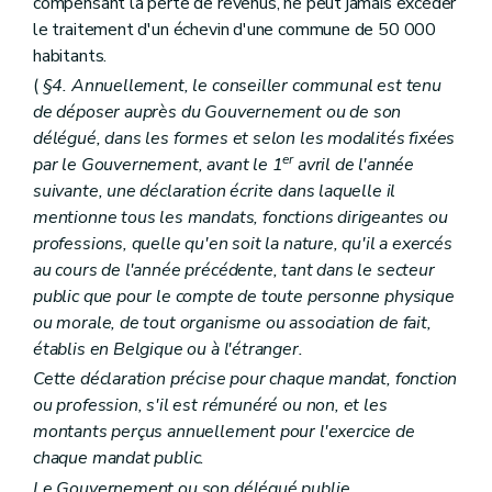
compensant la perte de revenus, ne peut jamais excéder
Art. L2121-2
le traitement d'un échevin d'une commune de 50 000
Art. L2121-3
habitants.
Chapitre II
Administration des biens
Art. L2122-1
(
§4. Annuellement, le conseiller communal est tenu
Chapitre III
Administration de certains services
de déposer auprès du Gouvernement ou de son
Art. L2123-1
délégué, dans les formes et selon les modalités fixées
Art. L2123-2
Art. L2123-3
er
par le Gouvernement, avant le 1
avril de l'année
Titre III
Finances des agglomérations et fédérations de communes
suivante, une déclaration écrite dans laquelle il
Chapitre unique
mentionne tous les mandats, fonctions dirigeantes ou
Art. L2131-1
Art. L2131-2
professions, quelle qu'en soit la nature, qu'il a exercés
Art. L2131-3
au cours de l'année précédente, tant dans le secteur
Art. L2131-4
public que pour le compte de toute personne physique
Art. L2131-5
ou morale, de tout organisme ou association de fait,
Art. L2131-6
Art. L2131-7
établis en Belgique ou à l'étranger.
Titre IV
La concertation
Cette déclaration précise pour chaque mandat, fonction
Chapitre unique
ou profession, s'il est rémunéré ou non, et les
Art. L2141-1
Livre II
Les provinces
montants perçus annuellement pour l'exercice de
Titre premier
Organisation des provinces
chaque mandat public.
Chapitre premier
Dispositions générales
Le Gouvernement ou son délégué publie,