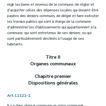
Art. L1124-17
régir les biens et revenus de la commune; de régler et
Art. L1124-18
d'acquitter celles des dépenses locales qui doivent être
Art. L1124-19
payées des deniers communs; de diriger et faire exécuter
Art. L1124-20
Section 2
Le receveur
les travaux publics qui sont à charge de la commune;
Art. L1124-21
d'administrer les établissements qui appartiennent à la
Art. L1124-22
commune, qui sont entretenus de ses deniers, ou qui
Art. L1124-23
sont particulièrement destinés à l'usage de ses
Art. L1124-24
Art. L1124-25
habitants.
Art. L1124-26
Art. L1124-27
Titre II
Art. L1124-28
Art. L1124-29
Organes communaux
Art. L1124-30
Art. L1124-31
Art. L1124-32
Chapitre premier
Art. L1124-33
Dispositions générales
Art. L1124-34
Art. L1124-35
Art. L1124-36
Art. L1121-1.
Art. L1124-37
Art. L1124-38
Il y a dans chaque commune un corps communal