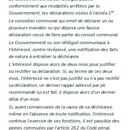
Art. L2211-1
conformément aux modalités arrêtées par le
Chapitre II
Organes provinciaux
Section première
Dispositions générales
er
Gouvernement, les déclarations visées à l'alinéa 1
.
Art. L2212-1
Le conseiller communal qui omet de déclarer un ou
Art. L2212-2
plusieurs mandats ou qui dépose une fausse
Art. L2212-3
Art. L2212-4
déclaration cesse de faire partie du conseil communal.
Section 2
Le conseil provincial
Le Gouvernement ou son délégué communique à
Sous-section première
Mode de désignation et statut des conseillers provinciaux
l'intéressé, contre récépissé, une notification des faits
Art. L2212-5
Art. L2212-6
de nature à entraîner la déchéance.
Art. L2212-7
L'intéressé dispose alors de deux mois pour justifier
Art. L2212-8
ou rectifier sa déclaration. Si, au terme de ces deux
Art. L2212-9
Sous-section 2
Réunions et délibérations du conseil provincial
mois, l'intéressé ne s'est pas justifié ou n'a pas rectifié
Art. L2212-10
sa déclaration, un dernier rappel adressé par pli
Art. L2212-11
recommandé lui est fait, il dispose alors d'un dernier
Art. L2212-12
délai d'un mois.
Art. L2212-13
Art. L2212-14
Si, ayant connaissance de la cause de sa déchéance,
Art. L2212-15
même en l'absence de toute notification, l'intéressé
Art. L2212-16
continue l'exercice de ses fonctions, il est passible des
Art. L2212-17
Art. L2212-18
peines commuées par l'article 262 du Code pénal.