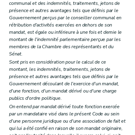
Chapitre premier
Champ d'application
communal et des indemnités, traitements, jetons de
Art. L1511-1
présence et autres avantages tels que définis par le
Chapitre II
Les modes de coopération
Gouvernement perçus par le conseiller communal en
Section première
Les conventions entre communes
Art. L1512-1
rétribution d'activités exercées en dehors de son
Section 2
Les associations de projet
mandat, est égale ou inférieure à une fois et demie le
Art. L1512-2
montant de l'indemnité parlementaire perçue par les
Section 3
Les associations intercommunales
Art. L1512-3
membres de la Chambre des représentants et du
Art. L1512-4
Sénat.
Art. L1512-5
Sont pris en considération pour le calcul de ce
Section 4
Dispositions communes
montant, les indemnités, traitements, jetons de
Art. L1512-6
Titre II
Modalités de fonctionnement
présence et autres avantages tels que définis par le
Chapitre premier
Les conventions entre communes
Gouvernement découlant de l'exercice d'un mandat,
Art. L1521-1
d'une fonction, d'un mandat dérivé ou d'une charge
Art. L1521-2
Art. L1521-3
publics d'ordre politique.
Chapitre II
Les associations de projet
On entend par mandat dérivé toute fonction exercée
Art. L1522-1
par un mandataire visé dans le présent Code au sein
Art. L1522-2
d'une personne juridique ou d'une association de fait et
Art. L1522-3
Art. L1522-4
qui lui a été confié en raison de son mandat originaire,
Art. L1522-5