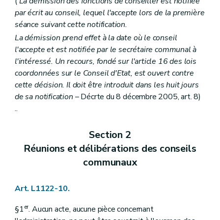
(
La démission des fonctions de conseiller est notifiée
Art. L2212-57
par écrit au conseil, lequel l'accepte lors de la première
Art. L2212-58
Art. L2212-59
séance suivant cette notification.
Art. L2212-60
La démission prend effet à la date où le conseil
Art. L2212-61
l'accepte et est notifiée par le secrétaire communal à
Sous-section 2
Le receveur
Art. L2212-62
l'intéressé. Un recours, fondé sur l'article 16 des lois
Art. L2212-63
coordonnées sur le Conseil d'Etat, est ouvert contre
Art. L2212-64
cette décision. Il doit être introduit dans les huit jours
Art. L2212-65
de sa notification
– Décrte du 8 décembre 2005, art. 8)
Art. L2212-66
Art. L2212-67
..
Art. L2212-68
Art. L2212-69
Section 2
Art. L2212-70
Art. L2212-71
Réunions et délibérations des conseils
Art. L2212-72
communaux
Section 6
Les commissaires d'arrondissement
Art. L2212-73
Section 7
Incompatibilités et conflits d'intérêts
Art. L1122-10.
Art. L2212-74
Art. L2212-75
er
Art. L2212-76
§1
. Aucun acte, aucune pièce concernant
Art. L2212-77