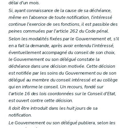
délai d'un mois.
Art. L1561-8
Art. L1561-9
Si, ayant connaissance de la cause de sa déchéance,
Art. L1561-10
même en l'absence de toute notification, l'intéressé
Art. L1561-11
continue l'exercice de ses fonctions, il est passible des
Art. L1561-12
peines commuées par l'article 262 du Code pénal.
Art. L1561-13
Partie DEUXIEME
LA SUPRACOMMUNALITE
Selon les modalités fixées par le Gouvernement et, s'il
Livre premier
Les agglomérations et les fédérations de communes
en a fait la demande, après avoir entendu l'intéressé,
Titre premier
Organisation des agglomérations et des fédérations de communes
éventuellement accompagné du conseil de son choix,
Chapitre premier
Dispositions générales
Section première
Délimitations
le Gouvernement ou son délégué constate la
Art. L2111-1
déchéance dans une décision motivée. Cette décision
Art. L2111-2
est notifiée par les soins du Gouvernement ou de son
Section 2
Constitution
délégué au membre du conseil intéressé et au collège
Art. L2111-3
Art. L2111-4
qui en informe le conseil. Un recours, fondé sur
Section 3
Attributions
l'article 16 des lois coordonnées sur le Conseil d'Etat,
Art. L2111-5
est ouvert contre cette décision.
Art. L2111-6
Chapitre II
Organes des agglomérations et des fédérations
Il doit être introduit dans les huit jours de sa
Section première
Dispositions générales
notification.
Art. L2112-1
Le Gouvernement ou son délégué publiera, selon les
Art. L2112-2