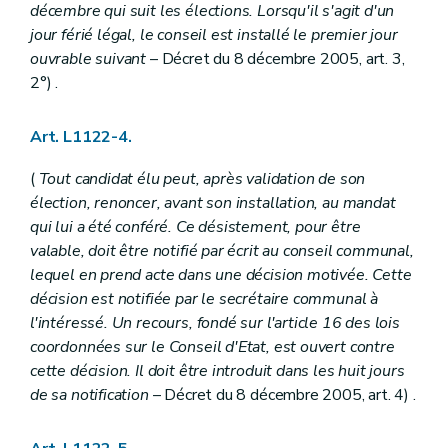
Art. L1233-1
décembre qui suit les élections. Lorsqu'il s'agit d'un
Art. L1233-2
jour férié légal, le conseil est installé le premier jour
Art. L1233-3
Titre IV
Responsabilité et actions judiciaires
ouvrable suivant
– Décret du 8 décembre 2005, art. 3,
Chapitre premier
Responsabilité civile des communes
2°) .
Art. L1241-1
Art. L1241-2
Art. L1241-3
Art. L1122-4.
Chapitre II
Actions judiciaires
Section première
Dispositions générales
(
Tout candidat élu peut, après validation de son
Art. L1242-1
élection, renoncer, avant son installation, au mandat
Section 2
Exercice par un contribuable des actions en justice appartenant à la commune
qui lui a été conféré. Ce désistement, pour être
Art. L1242-2
Livre III
Finances communales
valable, doit être notifié par écrit au conseil communal,
Titre premier
Budget et comptes
lequel en prend acte dans une décision motivée. Cette
Chapitre premier
Dispositions générales
décision est notifiée par le secrétaire communal à
Art. L1311-1
l'intéressé. Un recours, fondé sur l'article 16 des lois
Art. L1311-2
Art. L1311-3
coordonnées sur le Conseil d'Etat, est ouvert contre
Art. L1311-4
cette décision. Il doit être introduit dans les huit jours
Art. L1311-5
de sa notification
– Décret du 8 décembre 2005, art. 4) .
Art. L1311-6
Chapitre II
Adoption du budget et règlement des comptes
Art. L1312-1