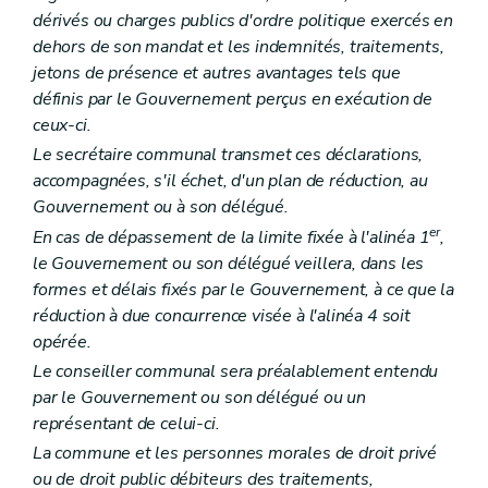
Art. L1523-15
Art. L1523-16
dérivés ou charges publics d'ordre politique exercés en
Sous-section 4
Le comité de rémunération
dehors de son mandat et les indemnités, traitements,
Art. L1523-17
jetons de présence et autres avantages tels que
Sous-section 5
Les organes restreints de gestion
définis par le Gouvernement perçus en exécution de
Art. L1523-18
Section 3
La prépondérance provinciale et régionale
ceux-ci.
Art. L1523-19
Le secrétaire communal transmet ces déclarations,
Art. L1523-20
accompagnées, s'il échet, d'un plan de réduction, au
Section 4
Dissolution et liquidation
Art. L1523-21
Gouvernement ou à son délégué.
Art. L1523-22
er
En cas de dépassement de la limite fixée à l'alinéa 1
,
Section 5
Dispositions diverses
le Gouvernement ou son délégué veillera, dans les
Art. L1523-23
formes et délais fixés par le Gouvernement, à ce que la
Art. L1523-24
Art. L1523-25
réduction à due concurrence visée à l'alinéa 4 soit
Chapitre IV
Les relations internationales
opérée.
Art. L1524-1
Le conseiller communal sera préalablement entendu
Titre III
Principes de bonne gouvernance
Chapitre premier
Interdictions et incompatibilités
par le Gouvernement ou son délégué ou un
Art. L1531-1
représentant de celui-ci.
Art. L1531-2
La commune et les personnes morales de droit privé
Chapitre II
Droits et devoirs
Art. L1532-1
ou de droit public débiteurs des traitements,