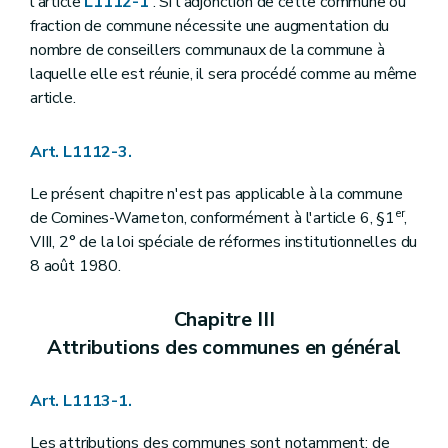
l'article
L1112-1
. Si l'adjonction de cette commune ou
Art. L1123-26
Art. L1123-27
fraction de commune nécessite une augmentation du
Art. L1123-28
nombre de conseillers communaux de la commune à
Section
(
7
– Décret du 8 décembre 2005, art. 15) . - Attributions du bourgmestre
laquelle elle est réunie, il sera procédé comme au même
Art. L1123-29
article.
Art. L1123-30
Chapitre IV
Le secrétaire et le receveur
Section première
Le secrétaire
Art. L1112-3.
Art. L1124-1
Art. L1124-2
Le présent chapitre n'est pas applicable à la commune
Art. L1124-3
Art. L1124-4
er
de Comines-Warneton, conformément à l'article 6, §1
,
Art. L1124-5
VIII, 2° de la loi spéciale de réformes institutionnelles du
Art. L1124-6
8 août 1980.
Art. L1124-7
Art. L1124-8
Art. L1124-9
Chapitre III
Art. L1124-10
Attributions des communes en général
Art. L1124-11
Art. L1124-12
Art. L1124-13
Art. L1113-1.
Art. L1124-14
Art. L1124-15
Art. L1124-16
Les attributions des communes sont notamment: de