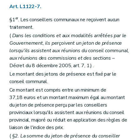
Art. L1413-3
Art. L1122-7.
Art. L1413-4
Chapitre IV
Le secrétaire
er
§1
. Les conseillers communaux ne reçoivent aucun
Art. L1414-1
traitement.
Titre II
Les actes des autorités de (secteur)
Chapitre premier
Disposition générale
(
Dans les conditions et aux modalités arrêtées par le
Art. L1421-1
Gouvernement, ils perçoivent un jeton de présence
Chapitre II
Rédaction et publication des actes
lorsqu'ils assistent aux réunions du conseil communal,
Art. L1422-1
Art. L1422-2
aux réunions des commissions et des sections
–
Titre III
Consultation populaire
Décret du 8 décembre 2005, art. 7, 1.) .
Chapitre unique
Le montant des jetons de présence est fixé par le
Art. L1431-1
conseil communal.
Titre IV
Administration des (secteurs)
Chapitre unique
Ce montant est compris entre un minimum de
Art. L1441-1
37,18 euros et un montant maximum égal au montant
Titre V
Les finances des (secteurs)
du jeton de présence perçu par les conseillers
Chapitre unique
Art. L1451-1
provinciaux lorsqu'ils assistent aux réunions du conseil
Art. L1451-2
provincial, majoré ou réduit en application des règles de
Art. L1451-3
liaison de l'indice des prix.
Livre V
De la coopération entre communes
Titre premier
Dispositions générales
(
§2. La somme du jeton de présence du conseiller