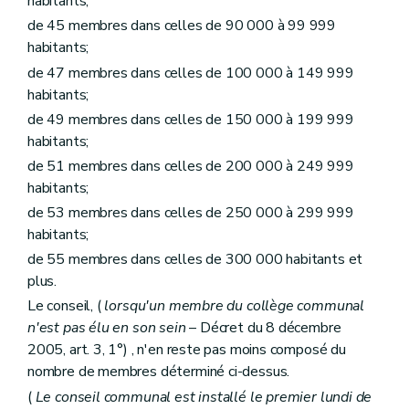
habitants;
Art. L1232-14
de 45 membres dans celles de 90 000 à 99 999
Art. L1232-15
Art. L1232-16
habitants;
Sous-section 2
Inhumations
de 47 membres dans celles de 100 000 à 149 999
Art. L1232-17
habitants;
Art. L1232-18
Art. L1232-19
de 49 membres dans celles de 150 000 à 199 999
Art. L1232-20
habitants;
Sous-section 3
La crémation
de 51 membres dans celles de 200 000 à 249 999
Art. L1232-21
Art. L1232-22
habitants;
Art. L1232-23
de 53 membres dans celles de 250 000 à 299 999
Art. L1232-24
habitants;
Art. L1232-25
Art. L1232-26
de 55 membres dans celles de 300 000 habitants et
Sous-section 4
Signes indicatifs de sépulture
plus.
Art. L1232-27
Art. L1232-28
Le conseil, (
lorsqu'un membre du collège communal
Section 3
Dispositions finales
n'est pas élu en son sein
– Décret du 8 décembre
Art. L1232-29
2005, art. 3, 1°) , n'en reste pas moins composé du
Art. L1232-30
nombre de membres déterminé ci-dessus.
Art. L1232-31
Chapitre III
Etablissements publics
(
Le conseil communal est installé le premier lundi de