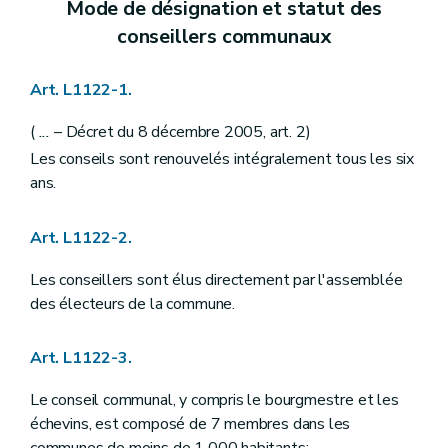
Mode de désignation et statut des
Art. L1215-4
Art. L1215-5
conseillers communaux
Art. L1215-6
Art. L1215-7
Art. L1215-8
Art. L1122-1.
Art. L1215-9
Art. L1215-10
(
...
– Décret du 8 décembre 2005, art. 2)
Art. L1215-11
Art. L1215-12
Les conseils sont renouvelés intégralement tous les six
Art. L1215-13
ans.
Art. L1215-14
Art. L1215-15
Art. L1215-16
Art. L1122-2.
Art. L1215-17
Art. L1215-18
Les conseillers sont élus directement par l'assemblée
Art. L1215-19
des électeurs de la commune.
Art. L1215-20
Art. L1215-21
Art. L1215-22
Art. L1122-3.
Art. L1215-23
Art. L1215-24
Le conseil communal, y compris le bourgmestre et les
Art. L1215-25
échevins, est composé de 7 membres dans les
Art. L1215-26
Art. L1215-27
communes de moins de 1 000 habitants;