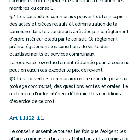
l'administration, ne peut être soustrait à l'examen des
Art. L2212-78
membres du conseil.
Art. L2212-79
Art. L2212-80
§2. Les conseillers communaux peuvent obtenir copie
Art. L2212-81
des actes et pièces relatifs à l'administration de la
Art. L2212-81
bis
commune dans les conditions arrêtées par le règlement
Section 8
Le serment
d'ordre intérieur établi par le conseil. Ce règlement
Art. L2212-82
Art. L2212-83
précise également les conditions de visite des
Art. L2212-84
établissements et services communaux.
Art. L2212-85
La redevance éventuellement réclamée pour la copie ne
Chapitre III
Actes des autorités provinciales
Section première
Rédaction des actes
peut en aucun cas excéder le prix de revient.
Art. L2213-1
§3. Les conseillers communaux ont le droit de poser au
Section 2
Publication des actes
(collège communal)
des questions écrites et orales. Le
Art. L2213-2
règlement d'ordre intérieur détermine les conditions
Art. L2213-3
Chapitre IV
Consultation populaire
d'exercice de ce droit.
Art. L2214-1
Art. L2214-2
Art. L2214-3
Art. L1122-11.
Art. L2214-4
Art. L2214-5
Le conseil s'assemble toutes les fois que l'exigent les
Art. L2214-6
affaires comprises dans ses attributions, et au moins dix