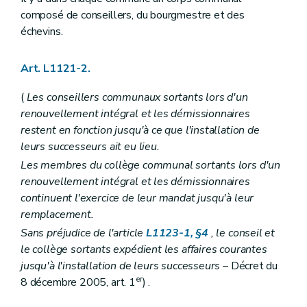
Art. L1124-39
Art. L1124-40
composé de conseillers, du bourgmestre et des
Art. L1124-41
échevins.
Art. L1124-42
Art. L1124-43
Art. L1124-44
Art. L1121-2.
Art. L1124-45
Art. L1124-46
(
Les conseillers communaux sortants lors d'un
Art. L1124-47
renouvellement intégral et les démissionnaires
Art. L1124-48
restent en fonction jusqu'à ce que l'installation de
Art. L1124-49
Chapitre V
Incompatibilités et conflits d'intérêts
leurs successeurs ait eu lieu.
Art. L1125-1
Les membres du collège communal sortants lors d'un
Art. L1125-2
renouvellement intégral et les démissionnaires
Art. L1125-3
Art. L1125-4
continuent l'exercice de leur mandat jusqu'à leur
Art. L1125-5
remplacement.
Art. L1125-6
Sans préjudice de l'article
L1123-1, §4
, le conseil et
Art. L1125-7
Art. L1125-8
le collège sortants expédient les affaires courantes
Art. L1125-9
jusqu'à l'installation de leurs successeurs
– Décret du
Art. L1125-10
er
8 décembre 2005, art. 1
) .
Chapitre VI
Le serment
Art. L1126-1