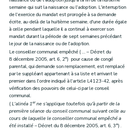
Art. L1332-30
semaine qui suit la naissance ou l'adoption. L'interruption
Art. L1332-31
Livre IV
Organes territoriaux intracommunaux
de l'exercice du mandat est prorogée à sa demande
Titre premier
Organisation des organes territoriaux intracommunaux
écrite, au-delà de la huitième semaine, d'une durée égale
Chapitre premier
Dispositions générales
à celle pendant laquelle il a continué à exercer son
Art. L1411-1
mandat durant la période de sept semaines précédant
Chapitre II
Les conseils de (secteur)
Section première
Mode de désignation et statut des conseillers de (secteur)
le jour de la naissance ou de l'adoption.
Art. L1412-1
Le conseiller communal empêché (
...
– Décret du
Section 2
Réunions, discussions et décisions des conseils de (secteur)
8 décembre 2005, art. 6, 2°) pour cause de congé
Art. L1412-2
Art. L1412-3
parental, qui demande son remplacement, est remplacé
Section 3
Attributions
par le suppléant appartenant à sa liste et arrivant le
Art. L1412-4
premier dans l'ordre indiqué à l'article L4123-42, après
Art. L1412-5
Art. L1412-6
vérification des pouvoirs de celui-ci par le conseil
Art. L1412-7
communal.
Art. L1412-8
er
(
L'alinéa 1
ne s'applique toutefois qu'à partir de la
Chapitre III
Le bureau et le président
première séance du conseil communal suivant celle au
Section première
Mode de désignation et statut des membres du bureau et du président
Art. L1413-1
cours de laquelle le conseiller communal empêché a
Section 2
Réunions, délibérations et décisions du bureau
été installé
– Décret du 8 décembre 2005, art. 6, 3°) .
Art. L1413-2
Section 3
Attributions