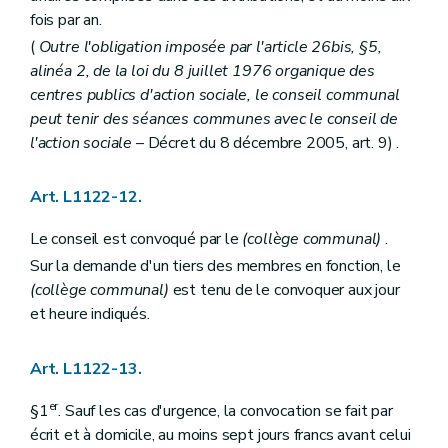
Art. L2214-7
fois par an.
Art. L2214-8
Art. L2214-9
(
Outre l'obligation imposée par l'article 26bis, §5,
Art. L2214-10
alinéa 2, de la loi du 8 juillet 1976 organique des
Art. L2214-11
centres publics d'action sociale, le conseil communal
Art. L2214-12
Titre II
Administration de la province
peut tenir des séances communes avec le conseil de
Chapitre premier
Le personnel de la province
l'action sociale
– Décret du 8 décembre 2005, art. 9) .
Art. L2221-1
Chapitre II
Administration des biens de la province
Section première
Contrats
Art. L1122-12.
Art. L2222-1
Art. L2222-2
Le conseil est convoqué par le
(collège communal)
.
Section 2
Travaux concernant plusieurs provinces ou plusieurs communes
Sur la demande d'un tiers des membres en fonction, le
Art. L2222-3
Chapitre III
Administration de certains services provinciaux
(collège communal)
est tenu de le convoquer aux jour
Section première
Régies provinciales, régies provinciales autonomes et participations provinciales dans les intercommunales, les A.S.B.L. et les autres associations
et heure indiqués.
Sous-section première
Régies provinciales
Art. L2223-1
Art. L2223-2
Art. L1122-13.
Art. L2223-3
Sous-section 2
Régies provinciales autonomes
er
§1
. Sauf les cas d'urgence, la convocation se fait par
Art. L2223-4
écrit et à domicile, au moins sept jours francs avant celui
Art. L2223-5