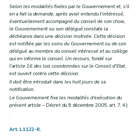
Art. L2212-19
Selon les modalités fixées par le Gouvernement et, s'il
Art. L2212-20
en a fait la demande, après avoir entendu l'intéressé,
Art. L2212-21
Art. L2212-22
éventuellement accompagné du conseil de son choix,
Art. L2212-23
le Gouvernement ou son délégué constate la
Art. L2212-24
déchéance dans une décision motivée. Cette décision
Art. L2212-25
est notifiée par les soins du Gouvernement ou de son
Art. L2212-26
Art. L2212-27
délégué au membre du conseil intéressé et au collège
Sous-section 3
Droit à l'information
qui en informe le conseil. Un recours, fondé sur
Art. L2212-28
l'article 16 des lois coordonnées sur le Conseil d'Etat,
Art. L2212-29
est ouvert contre cette décision.
Art. L2212-30
Art. L2212-31
Il doit être introduit dans les huit jours de sa
Sous-section 4
Attributions du conseil provincial
notification.
Art. L2212-32
Art. L2212-33
Le Gouvernement fixe les modalités d'exécution du
Art. L2212-34
présent article
– Décret du 8 décembre 2005, art. 7, 4.)
Art. L2212-35
.
Art. L2212-36
Art. L2212-37
Art. L2212-38
Art. L1122-8.
Section 3
Le collège provincial
Sous-section première
Les groupes politiques - Le pacte de majorité Le mode de désignation et le statut des membres du collège provincial