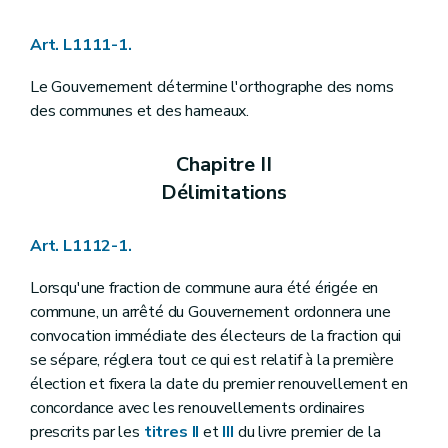
Art. L1122-23
Art. L1122-24
Art. L1111-1.
Art. L1122-25
Art. L1122-26
Art. L1122-27
Le Gouvernement détermine l'orthographe des noms
Art. L1122-28
des communes et des hameaux.
Art. L1122-29
Section 3
Attributions du conseil communal
Art. L1122-30
Chapitre II
Art. L1122-31
Délimitations
Art. L1122-32
Art. L1122-33
Art. L1122-34
Art. L1112-1.
Art. L1122-35
Art. L1122-36
Lorsqu'une fraction de commune aura été érigée en
Chapitre III
Le bourgmestre et le collège communal
Section première
Les groupes politiques et le pacte de majorité
commune, un arrêté du Gouvernement ordonnera une
Art. L1123-1
convocation immédiate des électeurs de la fraction qui
Art. L1123-2
se sépare, réglera tout ce qui est relatif à la première
Section 2
Le collège communal
élection et fixera la date du premier renouvellement en
Art. L1123-3
Art. L1123-4
concordance avec les renouvellements ordinaires
Art. L1123-5
prescrits par les
titres II
et
III
du livre premier de la
Art. L1123-6