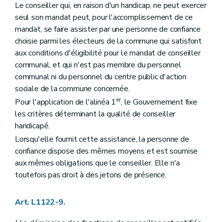
Le conseiller qui, en raison d'un handicap, ne peut exercer
Art. L2212-39
seul son mandat peut, pour l'accomplissement de ce
Art. L2212-40
Art. L2212-41
mandat, se faire assister par une personne de confiance
Art. L2212-42
choisie parmi les électeurs de la commune qui satisfont
Art. L2212-43
aux conditions d'éligibilité pour le mandat de conseiller
Art. L2212-44
communal, et qui n'est pas membre du personnel
Art. L2212-45
Sous-section 2
Réunions et délibérations du collège provincial
communal ni du personnel du centre public d'action
Art. L2212-46
sociale de la commune concernée.
Sous-section 3
Attributions du collège provincial
er
Pour l'application de l'alinéa 1
, le Gouvernement fixe
Art. L2212-47
Art. L2212-48
les critères déterminant la qualité de conseiller
Art. L2212-49
handicapé.
Art. L2212-50
Lorsqu'elle fournit cette assistance, la personne de
Section 4
Le gouverneur
Art. L2212-51
confiance dispose des mêmes moyens et est soumise
Art. L2212-52
aux mêmes obligations que le conseiller. Elle n'a
Art. L2212-53
toutefois pas droit à des jetons de présence.
Art. L2212-54
Art. L2212-55
Section 5
Le greffier et le receveur
Art. L1122-9.
Sous-section première
Le greffier
Art. L2212-56