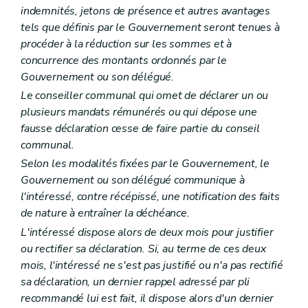
Art. L1532-2
indemnités, jetons de présence et autres avantages
Art. L1532-3
tels que définis par le Gouvernement seront tenues à
Art. L1532-4
procéder à la réduction sur les sommes et à
Art. L1532-5
Chapitre III
Médiation et charte de l'utilisateur
concurrence des montants ordonnés par le
Art. L1533-1
Gouvernement ou son délégué.
Titre IV
Dispositions transitoires et finales
Le conseiller communal qui omet de déclarer un ou
Art. L1541-1
Art. L1541-2
plusieurs mandats rémunérés ou qui dépose une
Art. L1541-3
fausse déclaration cesse de faire partie du conseil
Titre V
Dispositions diverses
communal.
Chapitre unique
Art. L1551-1
Selon les modalités fixées par le Gouvernement, le
Art. L1551-2
Gouvernement ou son délégué communique à
Art. L1551-3
l'intéressé, contre récépissé, une notification des faits
Titre VI
Publicité de l'administration
de nature à entraîner la déchéance.
Chapitre unique
Art. L1561-1
L'intéressé dispose alors de deux mois pour justifier
Art. L1561-2
ou rectifier sa déclaration. Si, au terme de ces deux
Art. L1561-3
mois, l'intéressé ne s'est pas justifié ou n'a pas rectifié
Art. L1561-4
Art. L1561-5
sa déclaration, un dernier rappel adressé par pli
Art. L1561-6
recommandé lui est fait, il dispose alors d'un dernier
Art. L1561-7