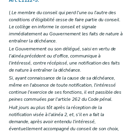
Art. L1122-5.
Art. L1312-2
Chapitre III
Publicité du budget et des comptes
(
Le membre du conseil qui perd l'une ou l'autre des
Art. L1313-1
Chapitre IV
Equilibre budgétaire
conditions d'éligibilité cesse de faire partie du conseil.
Art. L1314-1
Le collège en informe le conseil et signale
Art. L1314-2
immédiatement au Gouvernement les faits de nature à
Chapitre V
Règlement général de la comptabilité communale
entraîner la déchéance.
Art. L1315-1
Titre II
Charges et dépenses
Le Gouvernement ou son délégué, saisi en vertu de
Chapitre unique
l'alinéa précédent ou d'office, communique à
Art. L1321-1
l'intéressé, contre récépissé, une notification des faits
Art. L1321-2
Titre III
Recettes
de nature à entraîner la déchéance.
Chapitre premier
Dispositions générales
Si, ayant connaissance de la cause de sa déchéance,
Art. L1331-1
même en l'absence de toute notification, l'intéressé
Art. L1331-2
Art. L1331-3
continue l'exercice de ses fonctions, il est passible des
Chapitre II
Financement général des communes
peines commuées par l'article 262 du Code pénal.
Art. L1332-1
Huit jours au plus tôt après la réception de la
Art. L1332-2
notification visée à l'alinéa 2, et, s'il en a fait la
Art. L1332-3
Art. L1332-4
demande, après avoir entendu l'intéressé,
Art. L1332-5
éventuellement accompagné du conseil de son choix,
Art. L1332-6