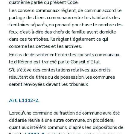
quatrième partie du présent Code.
Art. L1123-7
Art. L1123-8
Les conseils communaux règlent, de commun accord, le
Art. L1123-9
partage des biens communaux entre les habitants des
Art. L1123-10
territoires séparés, en prenant pour base le nombre des
Art. L1123-11
feux, c'est-à-dire des chefs de famille ayant domicile
Art. L1123-12
Art. L1123-13
dans ces territoires. Ils règlent également ce qui
Section 3
La mise en oeuvre de la responsabilité du collège communal
concerne les dettes et les archives.
Art. L1123-14
En cas de dissentiment entre les conseils communaux,
Section
(
4
– Décret du 8 décembre 2005, art. 15) . - Traitement et costume des bourgmestre et échevins
Art. L1123-15
le différend est tranché par le Conseil d'Etat.
Art. L1123-16
S'il s'élève des contestations relatives aux droits
Art. L1123-17
résultant de titres ou de possession, les communes
Art. L1123-18
seront renvoyées devant les tribunaux.
Section
(
5
– Décret du 8 décembre 2005, art. 15) . - Réunions et délibérations du (collège communal)
Art. L1123-19
Art. L1123-20
Art. L1112-2.
Art. L1123-21
Art. L1123-22
Section
(
6
– Décret du 8 décembre 2005, art. 15) . - Attributions du (collège communal)
Lorsqu'une commune ou fraction de commune aura été
Art. L1123-23
déclarée réunie à une autre commune, on procédera,
Art. L1123-24
quant aux intérêts communs, d'après les dispositions de
Art. L1123-25