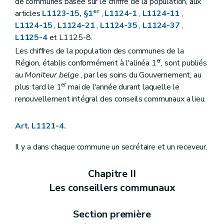
de communes basée sur le chiffre de la population, aux
Art. L1141-6
er
articles
L1123-15, §1
,
L1124-1
,
L1124-11
,
Art. L1141-7
L1124-15
,
L1124-21
,
L1124-35
,
L1124-37
,
Art. L1141-8
L1125-4
et L1125-8.
Art. L1141-9
Art. L1142-10
Les chiffres de la population des communes de la
Art. L1142-11
er
Région, établis conformément à l'alinéa 1
, sont publiés
Art. L1142-12
au
Moniteur belge
, par les soins du Gouvernement, au
Livre II
Administration de la commune
Titre premier
Le personnel communal
er
plus tard le 1
mai de l'année durant laquelle le
Chapitre premier
Dispositions générales
renouvellement intégral des conseils communaux a lieu.
Art. L1211-1
Chapitre II
Statut administratif et pécuniaire
Art. L1212-1
Art. L1121-4.
Art. L1212-2
Art. L1212-3
Il y a dans chaque commune un secrétaire et un receveur.
Chapitre III
Nomination
Art. L1213-1
Chapitre IV
Interdictions
Chapitre II
Art. L1214-1
Les conseillers communaux
Chapitre V
Régime disciplinaire
Art. L1215-1
Art. L1215-2
Section première
Art. L1215-3