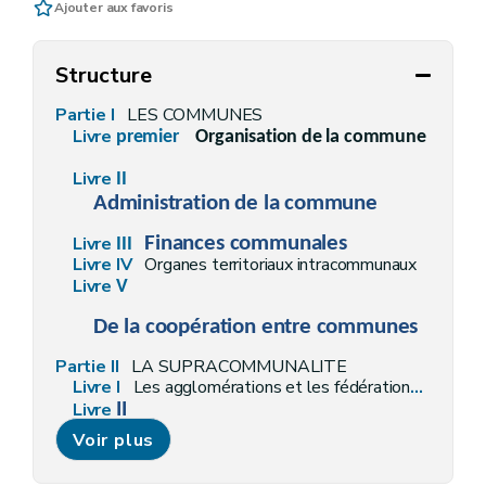
Ajouter aux favoris
Structure
Partie I
LES COMMUNES
Livre
premier
Organisation de la commune
Livre
II
Administration de la commune
Livre
Finances communales
III
Livre IV
Organes territoriaux intracommunaux
Livre
V
De la coopération entre communes
Partie II
LA SUPRACOMMUNALITE
Livre
I
Les agglomérations et les fédérations de communes
Livre
II
Les provinces
Voir plus
Partie III
DISPOSITIONS COMMUNES AUX COMMUNES ET A LA SUPRACOMMUNALITE