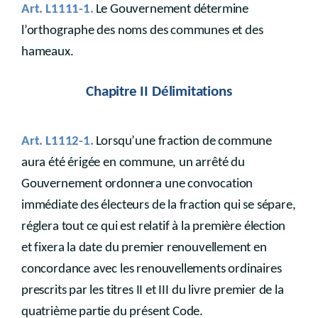
Livre
IV
Art. L1111-1.
Le Gouvernement détermine
Sur la procédure de contrôle des déclaratio
l’orthographe des noms des communes et des
Livre V
Sur la publicité des déclarations et des travaux de l'organe de contrôle
hameaux.
Livre VI
Disposition diverses
Partie VI
DISPOSITIONS DIVERSES
Chapitre II Délimitations
Livre
premier
Dispositions générales et champ d’applicat
Art. L1112-1.
Lorsqu’une fraction de commune
Livre II
Dispositions transitoires
Livre III
(Des sanctions contre les mandataires méconnaissant les incompatibilité, interdiction et empêchement - Décret du 29 mars 2018, art. 65)
aura été érigée en commune, un arrêté du
Livre
Gouvernement ordonnera une convocation
IV
immédiate des électeurs de la fraction qui se sépare,
(Dispositions diverses en matière de Gouvernance et de transparence des organismes locaux et supralocaux – inséré par Décret du 29 mars 2018, art. 67)
réglera tout ce qui est relatif à la première élection
Annexe 1
Annexe 2
et fixera la date du premier renouvellement en
Annexe 3
concordance avec les renouvellements ordinaires
Annexe 4
prescrits par les titres II et III du livre premier de la
quatrième partie du présent Code.