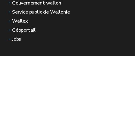
Gouvernement wallon
Service public de Wallonie
Wallex
Géoportail
Jobs
Nous contacter
Espaces Wallonie
Presse
Introduire une plainte au SPW
Signaler une irrégularité