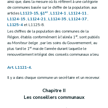
ainsi que, dans la mesure où ils réfèrent à une catégorie
Art. L1133-1
de communes basée sur le chiffre de la population, aux
Art. L1133-2
er
articles
L1123-15, §1
,
L1124-1
,
L1124-11
,
Art. L1133-3
Titre IV
Consultation populaire
L1124-15
,
L1124-21
,
L1124-35
,
L1124-37
,
Chapitre unique
L1125-4
et L1125-8.
Art. L1141-1
Les chiffres de la population des communes de la
Art. L1141-2
Art. L1141-3
er
Région, établis conformément à l'alinéa 1
, sont publiés
Art. L1141-4
au
Moniteur belge
, par les soins du Gouvernement, au
Art. L1141-5
er
plus tard le 1
mai de l'année durant laquelle le
Art. L1141-6
renouvellement intégral des conseils communaux a lieu.
Art. L1141-7
Art. L1141-8
Art. L1141-9
Art. L1121-4.
Art. L1142-10
Art. L1142-11
Il y a dans chaque commune un secrétaire et un receveur.
Art. L1142-12
Art.
L1141-13
Livre II
Administration de la commune
Chapitre II
Titre premier
Le personnel communal
Chapitre premier
Dispositions générales
Les conseillers communaux
Art. L1211-1
Chapitre II
Statut administratif et pécuniaire