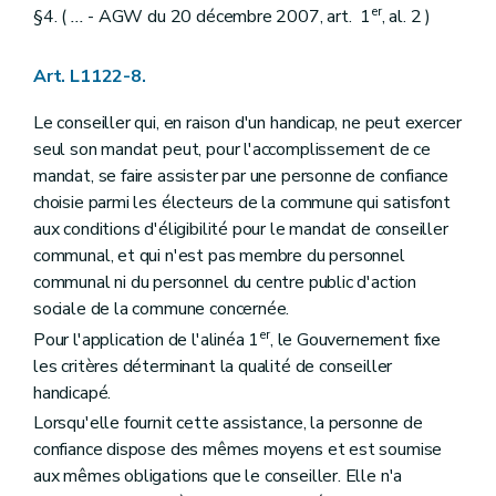
Art. L1421-1
er
§4. (
...
- AGW du 20 décembre 2007, art. 1
, al. 2 )
Chapitre II
Rédaction et publication des actes
Art. L1422-1
Art. L1422-2
Art. L1122-8.
Titre III
Consultation populaire
Chapitre unique
Le conseiller qui, en raison d'un handicap, ne peut exercer
Art. L1431-1
seul son mandat peut, pour l'accomplissement de ce
Titre IV
Administration des (secteurs)
mandat, se faire assister par une personne de confiance
Chapitre unique
Art. L1441-1
choisie parmi les électeurs de la commune qui satisfont
Titre V
Les finances des (secteurs)
aux conditions d'éligibilité pour le mandat de conseiller
Chapitre unique
communal, et qui n'est pas membre du personnel
Art. L1451-1
communal ni du personnel du centre public d'action
Art. L1451-2
Art. L1451-3
sociale de la commune concernée.
Livre V
De la coopération entre communes
er
Pour l'application de l'alinéa 1
, le Gouvernement fixe
Titre premier
Dispositions générales
les critères déterminant la qualité de conseiller
Chapitre premier
Champ d'application
Art. L1511-1
handicapé.
Chapitre II
Les modes de coopération
Lorsqu'elle fournit cette assistance, la personne de
Section première
Les conventions entre communes
confiance dispose des mêmes moyens et est soumise
Art. L1512-1
Section 2
Les associations de projet
aux mêmes obligations que le conseiller. Elle n'a