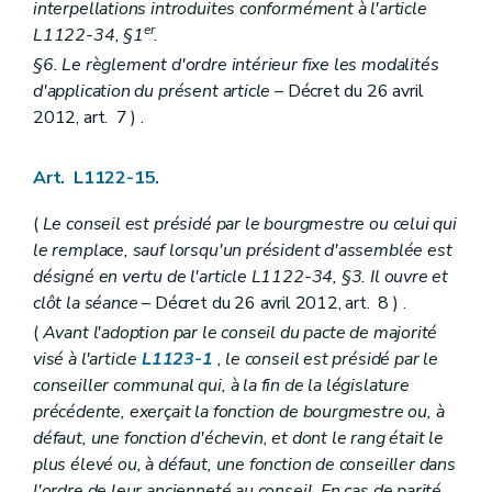
Art. L2212-61
interpellations introduites conformément à l'article
Sous-section 2
Le receveur
er
L1122-34, §1
.
Art. L2212-62
§6. Le règlement d'ordre intérieur fixe les modalités
Art. L2212-63
Art. L2212-64
d'application du présent article
– Décret du 26 avril
Art. L2212-65
2012, art. 7 ) .
Art. L2212-66
Art. L2212-67
Art. L2212-68
Art. L1122-15.
Art. L2212-69
Art. L2212-70
(
Le conseil est présidé par le bourgmestre ou celui qui
Art. L2212-71
le remplace, sauf lorsqu'un président d'assemblée est
Art. L2212-72
Section 6
Les commissaires d'arrondissement
désigné en vertu de l'article L1122-34, §3. Il ouvre et
Art. L2212-73
clôt la séance
– Décret du 26 avril 2012, art. 8 ) .
Section 7
Incompatibilités et conflits d'intérêts
(
Avant l'adoption par le conseil du pacte de majorité
Art. L2212-74
visé à l'article
L1123-1
, le conseil est présidé par le
Art. L2212-75
Art. L2212-76
conseiller communal qui, à la fin de la législature
Art. L2212-77
précédente, exerçait la fonction de bourgmestre ou, à
Art. L2212-78
défaut, une fonction d'échevin, et dont le rang était le
Art. L2212-79
Art. L2212-80
plus élevé ou, à défaut, une fonction de conseiller dans
Art. L2212-81
l'ordre de leur ancienneté au conseil. En cas de parité