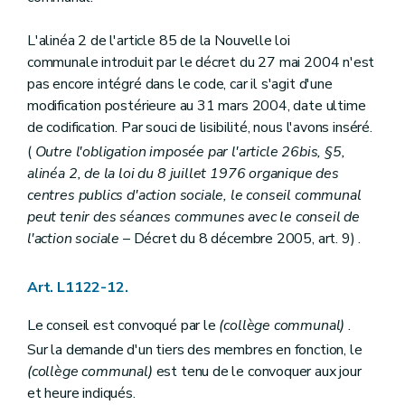
Art. L1533-1
Titre IV
Dispositions transitoires et finales
Art. L1541-1
L'alinéa 2 de l'article 85 de la Nouvelle loi
Art. L1541-2
communale introduit par le décret du 27 mai 2004 n'est
Art. L1541-3
pas encore intégré dans le code, car il s'agit d'une
Art.
1541-4
modification postérieure au 31 mars 2004, date ultime
Titre V
Dispositions diverses
Chapitre unique
de codification. Par souci de lisibilité, nous l'avons inséré.
Art. L1551-1
(
Outre l'obligation imposée par l'article 26bis, §5,
Art. L1551-2
alinéa 2, de la loi du 8 juillet 1976 organique des
Art. L1551-3
Titre VI
Publicité de l'administration
centres publics d'action sociale, le conseil communal
Chapitre unique
peut tenir des séances communes avec le conseil de
Art. L1561-1
l'action sociale
– Décret du 8 décembre 2005, art. 9) .
Art. L1561-2
Art. L1561-3
Art. L1561-4
Art. L1122-12.
Art. L1561-5
Art. L1561-6
Le conseil est convoqué par le
(collège communal)
.
Art. L1561-7
Art. L1561-8
Sur la demande d'un tiers des membres en fonction, le
Art. L1561-9
(collège communal)
est tenu de le convoquer aux jour
Art. L1561-10
et heure indiqués.
Art. L1561-11