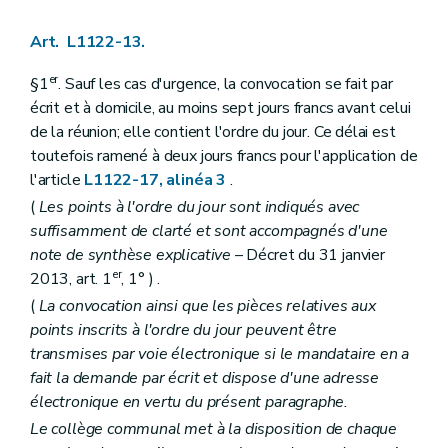
Art. L1561-12
Art. L1561-13
Art. L1122-13.
Partie DEUXIEME
LA SUPRACOMMUNALITE
Livre premier
Les agglomérations et les fédérations de communes
er
§1
. Sauf les cas d'urgence, la convocation se fait par
Titre premier
Organisation des agglomérations et des fédérations de communes
écrit et à domicile, au moins sept jours francs avant celui
Chapitre premier
Dispositions générales
Section première
Délimitations
de la réunion; elle contient l'ordre du jour. Ce délai est
Art. L2111-1
toutefois ramené à deux jours francs pour l'application de
Art. L2111-2
l'article
L1122-17, alinéa 3
.
Section 2
Constitution
Art. L2111-3
(
Les points à l'ordre du jour sont indiqués avec
Art. L2111-4
suffisamment de clarté et sont accompagnés d'une
Section 3
Attributions
note de synthèse explicative
– Décret du 31 janvier
Art. L2111-5
er
2013, art. 1
, 1° ) .
Art. L2111-6
Chapitre II
Organes des agglomérations et des fédérations
(
La convocation ainsi que les pièces relatives aux
Section première
Dispositions générales
points inscrits à l'ordre du jour peuvent être
Art. L2112-1
transmises par voie électronique si le mandataire en a
Art. L2112-2
Art. L2112-3
fait la demande par écrit et dispose d'une adresse
Section 2
Le conseil
électronique en vertu du présent paragraphe.
Sous-section première
Composition
Le collège communal met à la disposition de chaque
Art. L2112-4