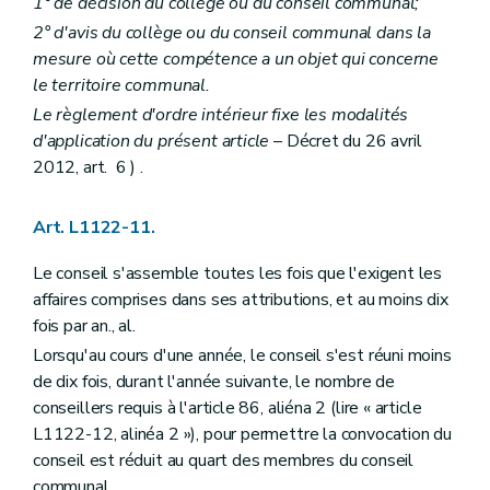
1° de décision du collège ou du conseil communal;
Section 3
La prépondérance provinciale et régionale
2° d'avis du collège ou du conseil communal dans la
Art. L1523-19
Art. L1523-20
mesure où cette compétence a un objet qui concerne
Section 4
Dissolution et liquidation
le territoire communal.
Art. L1523-21
Le règlement d'ordre intérieur fixe les modalités
Art. L1523-22
d'application du présent article
– Décret du 26 avril
Section 5
Dispositions diverses
Art. L1523-23
2012, art. 6 ) .
Art. L1523-24
Art. L1523-25
Chapitre IV
Les relations internationales
Art. L1122-11.
Art. L1524-1
Titre III
Principes de bonne gouvernance
Le conseil s'assemble toutes les fois que l'exigent les
Chapitre premier
Interdictions et incompatibilités
affaires comprises dans ses attributions, et au moins dix
Art. L1531-1
fois par an., al.
Art. L1531-2
Chapitre II
Droits et devoirs
Lorsqu'au cours d'une année, le conseil s'est réuni moins
Art. L1532-1
de dix fois, durant l'année suivante, le nombre de
Art. L1532-2
conseillers requis à l'article 86, aliéna 2 (lire « article
Art. L1532-3
Art. L1532-4
L1122-12, alinéa 2 »), pour permettre la convocation du
Art. L1532-5
conseil est réduit au quart des membres du conseil
Chapitre III
Médiation et charte de l'utilisateur
communal.