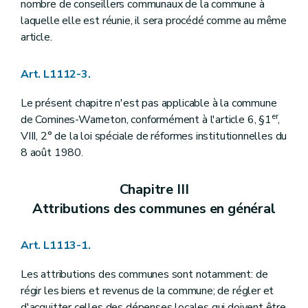
Art. L1123-25
nombre de conseillers communaux de la commune à
Art. L1123-26
laquelle elle est réunie, il sera procédé comme au même
Art. L1123-27
article.
Art. L1123-28
Section
7
– Décret du 8 décembre 2005, art. 15
Art. L1123-29
Art. L1112-3.
Art. L1123-30
Section 8
Des secrétariats des membres du collège communal
Le présent chapitre n'est pas applicable à la commune
Art.
L1123-31
er
de Comines-Warneton, conformément à l'article 6, §1
,
Section
9
Du congé à l'occasion de la naissance ou de l'adoption d'un enfant
Art.
1123-32
VIII, 2° de la loi spéciale de réformes institutionnelles du
Chapitre IV
Le secrétaire et le receveur
8 août 1980.
Section première
Le secrétaire
Art. L1124-1
Art. L1124-2
Chapitre III
Art. L1124-3
Attributions des communes en général
Art. L1124-4
Art. L1124-5
Art. L1124-6
Art. L1113-1.
Art. L1124-7
Art. L1124-8
Les attributions des communes sont notamment: de
Art. L1124-9
Art. L1124-10
régir les biens et revenus de la commune; de régler et
Art. L1124-11
d'acquitter celles des dépenses locales qui doivent être