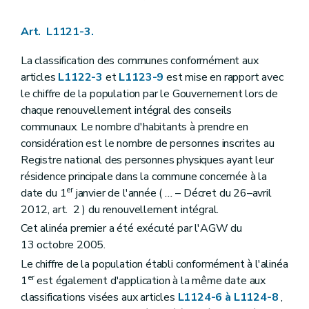
Art. L1125-5
Art. L1125-6
Art. L1121-3.
Art.
L1125-7
Art. L1125-8
Art. L1125-9
La classification des communes conformément aux
Art. L1125-10
articles
L1122-3
et
L1123-9
est mise en rapport avec
Art.
L1125-11
le chiffre de la population par le Gouvernement lors de
Art.
L1125-12
chaque renouvellement intégral des conseils
Chapitre VI
Le serment
Art. L1126-1
communaux. Le nombre d'habitants à prendre en
Art. L1126-2
considération est le nombre de personnes inscrites au
Art. L1126-3
Registre national des personnes physiques ayant leur
Art. L1126-4
résidence principale dans la commune concernée à la
Art. L1126-5
Titre III
Actes des autorités communales
er
date du 1
janvier de l'année (
...
– Décret du 26–avril
Chapitre premier
Disposition générale
2012, art. 2 ) du renouvellement intégral.
Art. L1131-1
Cet alinéa premier a été exécuté par l'AGW du
Chapitre II
Rédaction des actes
Art. L1132-1
13 octobre 2005.
Art. L1132-2
Le chiffre de la population établi conformément à l'alinéa
Art. L1132-3
er
1
est également d'application à la même date aux
Art. L1132-4
Art. L1132-5
classifications visées aux articles
L1124-6 à L1124-8
,
Chapitre III
Publication des actes