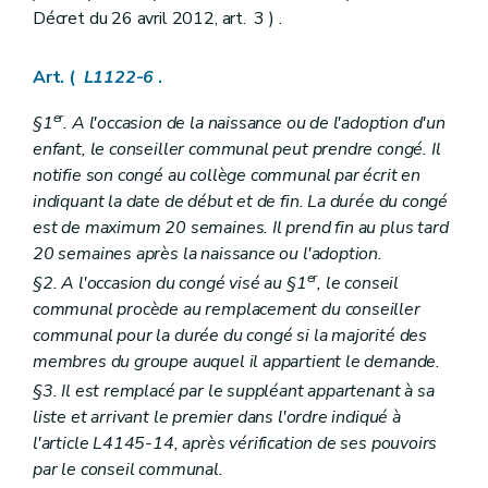
Décret du 26 avril 2012, art. 3 ) .
Chapitre II
Actions judiciaires
Section première
Dispositions générales
Art. L1242-1
Art. (
L1122-6
.
Section 2
Exercice par un contribuable des actions en justice appartenant à la commune
Art. L1242-2
er
Livre III
Finances communales
§1
. A l'occasion de la naissance ou de l'adoption d'un
Titre premier
Budget et comptes
enfant, le conseiller communal peut prendre congé. Il
Chapitre premier
Dispositions générales
notifie son congé au collège communal par écrit en
Art. L1311-1
indiquant la date de début et de fin. La durée du congé
Art. L1311-2
Art. L1311-3
est de maximum 20 semaines. Il prend fin au plus tard
Art. L1311-4
20 semaines après la naissance ou l'adoption.
Art. L1311-5
er
§2. A l'occasion du congé visé au §1
, le conseil
Art. L1311-6
Chapitre II
Adoption du budget et règlement des comptes
communal procède au remplacement du conseiller
Art. L1312-1
communal pour la durée du congé si la majorité des
Art. L1312-2
membres du groupe auquel il appartient le demande.
Chapitre III
Publicité du budget et des comptes
Art. L1313-1
§3. Il est remplacé par le suppléant appartenant à sa
Chapitre IV
Equilibre budgétaire
liste et arrivant le premier dans l'ordre indiqué à
Art. L1314-1
l'article L4145-14, après vérification de ses pouvoirs
Art. L1314-2
par le conseil communal.
Chapitre V
Règlement général de la comptabilité communale