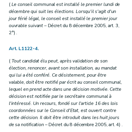
Art. L1232-8
(
Le conseil communal est installé le premier lundi de
Art. L1232-9
décembre qui suit les élections. Lorsqu'il s'agit d'un
Art. L1232-10
Art. L1232-11
jour férié légal, le conseil est installé le premier jour
Art. L1232-12
ouvrable suivant
– Décret du 8 décembre 2005, art. 3,
Section 3
Funérailles, modes de sépulture et rites funéraires
2°) .
Sous-section première
Mise en bière et transport des dépouilles mortelles
Art. L1232-13
Art. L1232-14
Art. L1122-4.
Art. L1232-15
Art. L1232-16
(
Tout candidat élu peut, après validation de son
Art. L1232-17
Sous-section 2
Inhumations
élection, renoncer, avant son installation, au mandat
Art. L1232-17
bis
qui lui a été conféré. Ce désistement, pour être
Art. L1232-18
valable, doit être notifié par écrit au conseil communal,
Art. L1232-19
lequel en prend acte dans une décision motivée. Cette
Art. L1232-20
Art. L1232-21
décision est notifiée par le secrétaire communal à
Sous-section 3
La crémation
l'intéressé. Un recours, fondé sur l'article 16 des lois
Art. L1232-22
coordonnées sur le Conseil d'Etat, est ouvert contre
Art. L1232-23
cette décision. Il doit être introduit dans les huit jours
Art. L1232-24
Art. L1232-25
de sa notification
– Décret du 8 décembre 2005, art. 4) .
Art. L1232-26