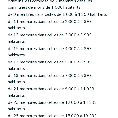
échevins, est composé de 7 membres dans les
Art. L1215-17
communes de moins de 1 000 habitants;
Art. L1215-18
Art. L1215-19
de 9 membres dans celles de 1 000 à 1 999 habitants;
Art. L1215-20
de 11 membres dans celles de 2 000 à 2 999
Art. L1215-21
habitants;
Art. L1215-22
Art. L1215-23
de 13 membres dans celles de 3 000 à 3 999
Art. L1215-24
habitants;
Art. L1215-25
de 15 membres dans celles de 4 000 à 4 999
Art. L1215-26
Art. L1215-27
habitants;
Chapitre VI
Personnel à statut particulier
de 17 membres dans celles de 5 000 à 6 999
Art. L1216-1
habitants;
Art. L1216-2
Art.
L1216-3
de 19 membres dans celles de 7 000 à 8 999
Chapitre
VII
Inaptitude professionnelle – Décret du 30 avril 2009, art. 2)
habitants;
Art.
L1217-1
Art.
L1217-2
de 21 membres dans celles de 9 000 à 11 999
Chapitre
VIII
De la Chambre de recours – Décret du 30 avril 2009, art. 3)
habitants;
Art.
L1218-1
de 23 membres dans celles de 12 000 à 14 999
Art.
L1218-2
habitants;
Art.
L1218-3
Art.
L1218-4
de 25 membres dans celles de 15 000 à 19 999