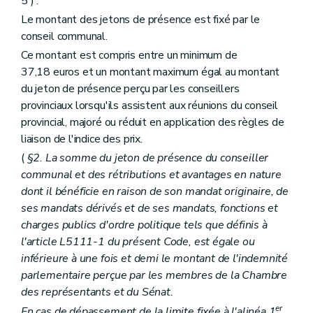
5 ) .
Art. L1332-13
Le montant des jetons de présence est fixé par le
Art. L1332-14
Art. L1332-15
conseil communal.
Art. L1332-16
Ce montant est compris entre un minimum de
Art. L1332-17
37,18 euros et un montant maximum égal au montant
Art. L1332-18
du jeton de présence perçu par les conseillers
Art. L1332-19
Art. L1332-20
provinciaux lorsqu'ils assistent aux réunions du conseil
Art. L1332-21
provincial, majoré ou réduit en application des règles de
Art. L1332-22
liaison de l'indice des prix.
Art. L1332-23
Art. L1332-24
(
§2. La somme du jeton de présence du conseiller
Art. L1332-25
communal et des rétributions et avantages en nature
Art. L1332-26
dont il bénéficie en raison de son mandat originaire, de
Art. L1332-27
ses mandats dérivés et de ses mandats, fonctions et
Art. L1332-28
Art. L1332-29
charges publics d'ordre politique tels que définis à
Art. L1332-30
l'article L5111-1 du présent Code, est égale ou
Art. L1332-31
inférieure à une fois et demi le montant de l'indemnité
Livre IV
Organes territoriaux intracommunaux
Titre premier
Organisation des organes territoriaux intracommunaux
parlementaire perçue par les membres de la Chambre
Chapitre premier
Dispositions générales
des représentants et du Sénat.
Art. L1411-1
er
En cas de dépassement de la limite fixée à l'alinéa 1
,