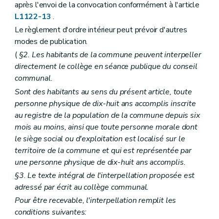
après l'envoi de la convocation conformément à l'article
Art. L2212-3
L1122-13
.
Art. L2212-4
Section 2
Le conseil provincial
Le règlement d'ordre intérieur peut prévoir d'autres
Sous-section première
Mode de désignation et statut des conseillers provinciaux
modes de publication.
Art. L2212-5
(
§2. Les habitants de la commune peuvent interpeller
Art. L2212-6
Art. L2212-7
directement le collège en séance publique du conseil
Art. L2212-8
communal.
Art.
L2212-9
Sont des habitants au sens du présent article, toute
Sous-section 2
Réunions et délibérations du conseil provincial
Art. L2212-10
personne physique de dix-huit ans accomplis inscrite
Art. L2212-11
au registre de la population de la commune depuis six
Art. L2212-12
mois au moins, ainsi que toute personne morale dont
Art. L2212-13
le siège social ou d'exploitation est localisé sur le
Art. L2212-14
Art. L2212-15
territoire de la commune et qui est représentée par
Art. L2212-16
une personne physique de dix-huit ans accomplis.
Art. L2212-17
§3. Le texte intégral de l'interpellation proposée est
Art. L2212-18
Art. L2212-19
adressé par écrit au collège communal.
Art. L2212-20
Pour être recevable, l'interpellation remplit les
Art. L2212-21
conditions suivantes:
Art. L2212-22