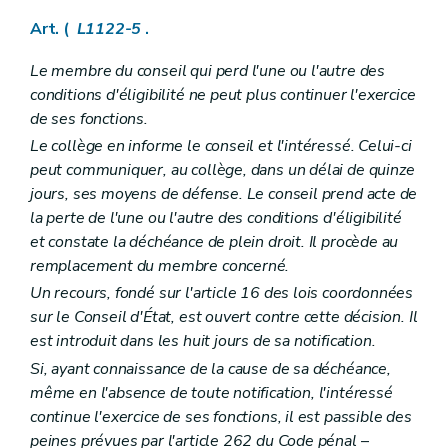
Sous-section 4
Signes indicatifs de sépulture
Art. L1232-27
Art. (
L1122-5
.
Art. L1232-28
Art. L1232-29
Le membre du conseil qui perd l'une ou l'autre des
Section 4
Dispositions finales
conditions d'éligibilité ne peut plus continuer l'exercice
Art. L1232-30
de ses fonctions.
Art. L1232-31
Art. L1232-32
Le collège en informe le conseil et l'intéressé. Celui-ci
Chapitre III
Etablissements publics
peut communiquer, au collège, dans un délai de quinze
Art. L1233-1
jours, ses moyens de défense. Le conseil prend acte de
Art. L1233-2
Art. L1233-3
la perte de l'une ou l'autre des conditions d'éligibilité
Chapitre
IV
Les ASBL communales
– Décret du 26 avril 2012, art. 29)
et constate la déchéance de plein droit. Il procède au
Art.
L1234-1
remplacement du membre concerné.
Art.
L1234-2
Un recours, fondé sur l'article 16 des lois coordonnées
Art.
1234-3
Art.
L1234-4
sur le Conseil d'État, est ouvert contre cette décision. Il
Art.
L1234-5
est introduit dans les huit jours de sa notification.
Art. L1234-6
Si, ayant connaissance de la cause de sa déchéance,
Titre IV
Responsabilité et actions judiciaires
Chapitre premier
Responsabilité civile des communes
même en l'absence de toute notification, l'intéressé
Art. L1241-1
continue l'exercice de ses fonctions, il est passible des
Art. L1241-2
peines prévues par l'article 262 du Code pénal
–
Art. L1241-3