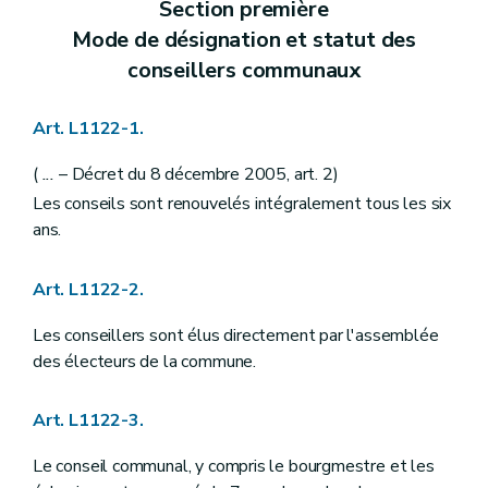
Section première
Art. L1212-1
Art. L1212-2
Mode de désignation et statut des
Art. L1212-3
conseillers communaux
Chapitre III
Nomination
Art. L1213-1
Chapitre IV
Interdictions
Art. L1122-1.
Art. L1214-1
Chapitre V
Régime disciplinaire
Art. L1215-1
(
...
– Décret du 8 décembre 2005, art. 2)
Art. L1215-2
Les conseils sont renouvelés intégralement tous les six
Art. L1215-3
ans.
Art. L1215-4
Art. L1215-5
Art. L1215-6
Art. L1122-2.
Art. L1215-7
Art. L1215-8
Les conseillers sont élus directement par l'assemblée
Art. L1215-9
Art. L1215-10
des électeurs de la commune.
Art. L1215-11
Art. L1215-12
Art. L1122-3.
Art. L1215-13
Art. L1215-14
Art. L1215-15
Le conseil communal, y compris le bourgmestre et les
Art. L1215-16