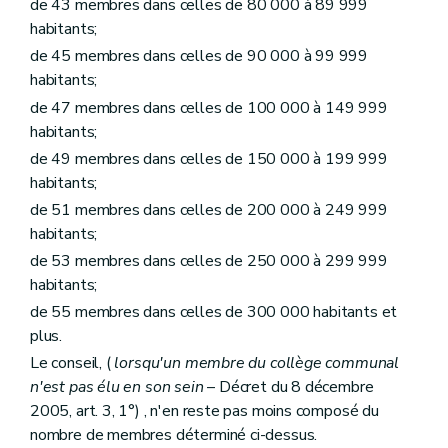
de 43 membres dans celles de 80 000 à 89 999
Art.
L1231-3bis
habitants;
Section 2
Régies communales autonomes
Art. L1231-4
de 45 membres dans celles de 90 000 à 99 999
Art. L1231-5
habitants;
Art. L1231-6
Art. L1231-7
de 47 membres dans celles de 100 000 à 149 999
Art. L1231-8
habitants;
Art. L1231-9
de 49 membres dans celles de 150 000 à 199 999
Art. L1231-10
habitants;
Art. L1231-11
Art. L1231-12
de 51 membres dans celles de 200 000 à 249 999
Chapitre II
Funérailles et sépultures
habitants;
Section première
Définitions
Art. L1232-1
de 53 membres dans celles de 250 000 à 299 999
Section 2
Lieux de sépulture
habitants;
Sous-section première
Les cimetières et établissements crématoires communaux ou intercommunaux
de 55 membres dans celles de 300 000 habitants et
Art. L1232-2
Art. L1232-3
plus.
Art. L1232-4
Le conseil, (
lorsqu'un membre du collège communal
Art. L1232-5
n'est pas élu en son sein
– Décret du 8 décembre
Art. L1232-6
Sous-section 2
Les concessions
2005, art. 3, 1°) , n'en reste pas moins composé du
Art. L1232-7
nombre de membres déterminé ci-dessus.