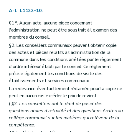
Art. L1523-1
Art. L1523-2
Art. L1122-10.
Art. L1523-3
Art. L1523-4
er
§1
. Aucun acte, aucune pièce concernant
Art. L1523-5
l'administration, ne peut être soustrait à l'examen des
Art. L1523-6
Section 2
Les organes de l'intercommunale
membres du conseil.
Sous-section première
Dispositions générales
§2. Les conseillers communaux peuvent obtenir copie
Art. L1523-7
des actes et pièces relatifs à l'administration de la
Art. L1523-8
Art. L1523-9
commune dans les conditions arrêtées par le règlement
Art. L1523-10
d'ordre intérieur établi par le conseil. Ce règlement
Sous-section 2
L'assemblée générale
précise également les conditions de visite des
Art. L1523-11
établissements et services communaux.
Art. L1523-12
Art. L1523-13
La redevance éventuellement réclamée pour la copie ne
Art. L1523-14
peut en aucun cas excéder le prix de revient.
Sous-section 3
Le conseil d'administration
Art. L1523-15
(
§3. Les conseillers ont le droit de poser des
Art. L1523-16
questions orales d'actualité et des questions écrites au
Sous-section 4
Le comité de rémunération
collège communal sur les matières qui relèvent de la
Art. L1523-17
compétence:
Sous-section 5
Les organes restreints de gestion
Art. L1523-18