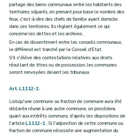
partage des biens communaux entre les habitants des
Art. L1123-6
Art. L1123-7
territoires séparés, en prenant pour base le nombre des
Art. L1123-8
feux, c'est-à-dire des chefs de famille ayant domicile
Art. L1123-9
dans ces territoires. Ils règlent également ce qui
Art.
L1123-10
Art. L1123-11
concerne les dettes et les archives.
Art. L1123-12
En cas de dissentiment entre les conseils communaux,
Art. L1123-13
le différend est tranché par le Conseil d'Etat.
Section 3
La mise en oeuvre de la responsabilité du collège communal
Art. L1123-14
S'il s'élève des contestations relatives aux droits
Section
4
– Décret du 8 décembre 2005, art. 15
résultant de titres ou de possession, les communes
Art. L1123-15
seront renvoyées devant les tribunaux.
Art. L1123-16
Art. L1123-17
Art. L1123-18
Art. L1112-2.
Section
5
– Décret du 8 décembre 2005, art. 15
Art. L1123-19
Lorsqu'une commune ou fraction de commune aura été
Art. L1123-20
déclarée réunie à une autre commune, on procédera,
Art. L1123-21
Art. L1123-22
quant aux intérêts communs, d'après les dispositions de
Section
6
– Décret du 8 décembre 2005, art. 15
l'article
L1112-1
. Si l'adjonction de cette commune ou
Art. L1123-23
fraction de commune nécessite une augmentation du
Art. L1123-24