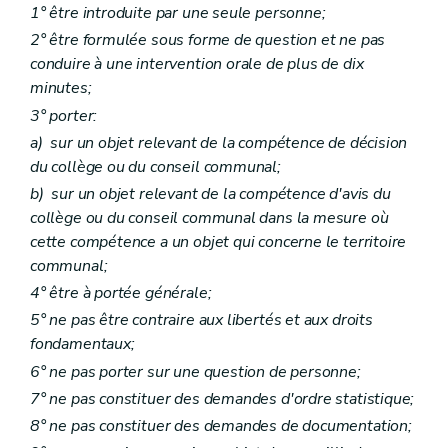
Art. L2212-23
1° être introduite par une seule personne;
Art. L2212-24
2° être formulée sous forme de question et ne pas
Art. L2212-25
Art. L2212-26
conduire à une intervention orale de plus de dix
Art. L2212-27
minutes;
Sous-section 3
Droit à l'information
3° porter:
Art. L2212-28
Art.
L2212-29
a)
sur un objet relevant de la compétence de décision
Art. L2212-30
du collège ou du conseil communal;
Art. L2212-31
b)
sur un objet relevant de la compétence d'avis du
Sous-section 4
Attributions du conseil provincial
Art. L2212-32
collège ou du conseil communal dans la mesure où
Art. L2212-33
cette compétence a un objet qui concerne le territoire
Art. L2212-34
communal;
Art. L2212-35
Art. L2212-36
4° être à portée générale;
Art. L2212-37
5° ne pas être contraire aux libertés et aux droits
Art. L2212-38
fondamentaux;
Section 3
Le collège provincial
Sous-section première
Les groupes politiques - Le pacte de majorité Le mode de désignation et le statut des membres du collège provincial
6° ne pas porter sur une question de personne;
Art. L2212-39
7° ne pas constituer des demandes d'ordre statistique;
Art. L2212-40
Art. L2212-41
8° ne pas constituer des demandes de documentation;
Art. L2212-42