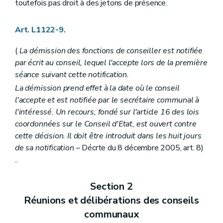
Art. L1512-2
toutefois pas droit à des jetons de présence.
Section 3
Les (
...
– Décret du 9 mars 2007, art. 3) intercommunales
Art. L1512-3
Art. L1512-4
Art. L1122-9.
Art. L1512-5
Section 4
Dispositions communes
(
La démission des fonctions de conseiller est notifiée
Art. L1512-6
par écrit au conseil, lequel l'accepte lors de la première
Art. L1512-7
séance suivant cette notification.
Titre II
Modalités de fonctionnement
Chapitre premier
Les conventions entre communes
La démission prend effet à la date où le conseil
Art. L1521-1
l'accepte et est notifiée par le secrétaire communal à
Art. L1521-2
l'intéressé. Un recours, fondé sur l'article 16 des lois
Art. L1521-3
Chapitre II
Les associations de projet
coordonnées sur le Conseil d'Etat, est ouvert contre
Art. L1522-1
cette décision. Il doit être introduit dans les huit jours
Art. L1522-2
de sa notification
– Décrte du 8 décembre 2005, art. 8)
Art. L1522-3
..
Art. L1522-4
Art. L1522-5
Art. L1522-6
Section 2
Art. L1522-7
Art. L1522-8
Réunions et délibérations des conseils
Chapitre III
Les intercommunales
communaux
Section première
Les statuts