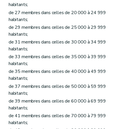
Art.
L1218-5
habitants;
Art.
L1218-6
Art.
L1218-7
de 27 membres dans celles de 20 000 à 24 999
Art.
L1218-8
habitants;
Art.
L1218-9
de 29 membres dans celles de 25 000 à 29 999
Art.
L1218-10
Art.
L1218-11
habitants;
Titre II
Administration des biens de la commune
de 31 membres dans celles de 30 000 à 34 999
Chapitre premier
Donations et legs à la commune et aux établissements publics existant dans la commune
habitants;
Art. L1221-1
Art. L1221-2
de 33 membres dans celles de 35 000 à 39 999
Chapitre II
Contrats
habitants;
Art. L1222-1
de 35 membres dans celles de 40 000 à 49 999
Art. L1222-2
Art. L1222-3
habitants;
Art. L1222-4
de 37 membres dans celles de 50 000 à 59 999
Chapitre III
Voirie communale
habitants;
Art. L1223-1
Titre III
Administration de certains services communaux
de 39 membres dans celles de 60 000 à 69 999
Chapitre premier
Régies communales
habitants;
Section première
Régies communales ordinaires
de 41 membres dans celles de 70 000 à 79 999
Art. L1231-1
Art. L1231-2
habitants;
Art. L1231-3