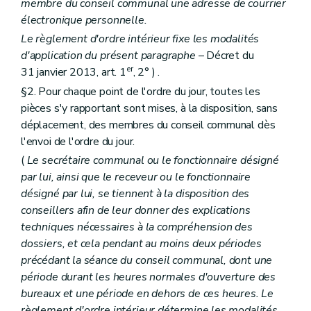
Art. L2112-5
membre du conseil communal une adresse de courrier
Art. L2112-6
électronique personnelle.
Art. L2112-7
Le règlement d'ordre intérieur fixe les modalités
Sous-section 2
Attributions
Art. L2112-8
d'application du présent paragraphe
– Décret du
Section 3
Le collège
er
31 janvier 2013, art. 1
, 2° ) .
Art. L2112-9
§2. Pour chaque point de l'ordre du jour, toutes les
Art. L2112-10
Art. L2112-11
pièces s'y rapportant sont mises, à la disposition, sans
Art. L2112-12
déplacement, des membres du conseil communal dès
Art. L2112-13
l'envoi de l'ordre du jour.
Art. L2112-14
Art. L2112-15
(
Le secrétaire communal ou le fonctionnaire désigné
Chapitre III
Actes des autorités des fédérations et des agglomérations de communes
par lui, ainsi que le receveur ou le fonctionnaire
Art. L2113-1
désigné par lui, se tiennent à la disposition des
Art. L2113-2
conseillers afin de leur donner des explications
Art. L2113-3
Titre II
Administration des agglomérations et des fédérations de communes
techniques nécessaires à la compréhension des
Chapitre premier
Le personnel
dossiers, et cela pendant au moins deux périodes
Art. L2121-1
précédant la séance du conseil communal, dont une
Art. L2121-2
période durant les heures normales d'ouverture des
Art. L2121-3
Chapitre II
Administration des biens
bureaux et une période en dehors de ces heures. Le
Art. L2122-1
règlement d'ordre intérieur détermine les modalités