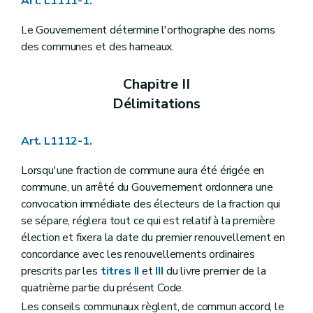
Art. L1111-1.
Art. L1122-23
Art. L1122-24
Le Gouvernement détermine l'orthographe des noms
Art. L1122-25
Art. L1122-26
des communes et des hameaux.
Art. L1122-27
Art. L1122-28
Chapitre II
Art. L1122-29
Section 3
Attributions du conseil communal
Délimitations
Art. L1122-30
Art. L1122-31
Art. L1122-32
Art. L1112-1.
Art. L1122-33
Art. L1122-34
Lorsqu'une fraction de commune aura été érigée en
Art. L1122-35
commune, un arrêté du Gouvernement ordonnera une
Art. L1122-36
convocation immédiate des électeurs de la fraction qui
Art.
L1122-37
Chapitre III
Le bourgmestre et le collège communal
se sépare, réglera tout ce qui est relatif à la première
Section première
Les groupes politiques et le pacte de majorité
élection et fixera la date du premier renouvellement en
Art. L1123-1
concordance avec les renouvellements ordinaires
Art. L1123-2
Section 2
Le collège communal
prescrits par les
titres II
et
III
du livre premier de la
Art. L1123-3
quatrième partie du présent Code.
Art. L1123-4
Les conseils communaux règlent, de commun accord, le
Art.
L1123-5