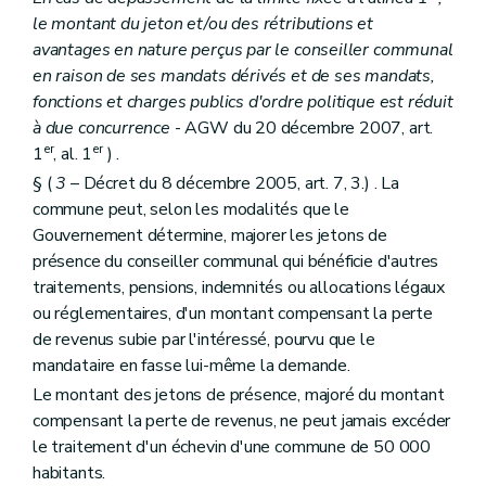
Chapitre II
Les conseils de (secteur)
le montant du jeton et/ou des rétributions et
Section première
Mode de désignation et statut des conseillers de (secteur)
Art. L1412-1
avantages en nature perçus par le conseiller communal
Section 2
Réunions, discussions et décisions des conseils de (secteur)
en raison de ses mandats dérivés et de ses mandats,
Art. L1412-2
fonctions et charges publics d'ordre politique est réduit
Art. L1412-3
Section 3
Attributions
à due concurrence
- AGW du 20 décembre 2007, art.
Art. L1412-4
er
er
1
, al. 1
) .
Art. L1412-5
§ (
3
– Décret du 8 décembre 2005, art. 7, 3.) . La
Art. L1412-6
commune peut, selon les modalités que le
Art. L1412-7
Art. L1412-8
Gouvernement détermine, majorer les jetons de
Chapitre III
Le bureau et le président
présence du conseiller communal qui bénéficie d'autres
Section première
Mode de désignation et statut des membres du bureau et du président
traitements, pensions, indemnités ou allocations légaux
Art. L1413-1
Section 2
Réunions, délibérations et décisions du bureau
ou réglementaires, d'un montant compensant la perte
Art. L1413-2
de revenus subie par l'intéressé, pourvu que le
Section 3
Attributions
mandataire en fasse lui-même la demande.
Art. L1413-3
Le montant des jetons de présence, majoré du montant
Art. L1413-4
Chapitre IV
Le secrétaire
compensant la perte de revenus, ne peut jamais excéder
Art. L1414-1
le traitement d'un échevin d'une commune de 50 000
Titre II
Les actes des autorités de (secteur)
habitants.
Chapitre premier
Disposition générale