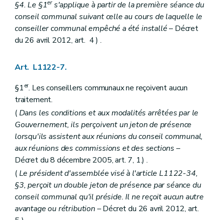
Art. L1315-1
er
§4. Le §1
s'applique à partir de la première séance du
Titre II
Charges et dépenses
conseil communal suivant celle au cours de laquelle le
Chapitre unique
conseiller communal empêché a été installé
– Décret
Art. L1321-1
Art. L1321-2
du 26 avril 2012, art. 4 ) .
Art.
L1321-3
Titre III
Recettes
Art. L1122-7.
Chapitre premier
Dispositions générales
Art. L1331-1
er
Art. L1331-2
§1
. Les conseillers communaux ne reçoivent aucun
Art. L1331-3
traitement.
Chapitre II
Financement général des communes
(
Dans les conditions et aux modalités arrêtées par le
Art. L1332-1
Art. L1332-2
Gouvernement, ils perçoivent un jeton de présence
Art. L1332-3
lorsqu'ils assistent aux réunions du conseil communal,
Art. L1332-4
aux réunions des commissions et des sections
–
Art. L1332-5
Décret du 8 décembre 2005, art. 7, 1.) .
Art. L1332-6
Art. L1332-7
(
Le président d'assemblée visé à l'article L1122-34,
Art. L1332-8
§3, perçoit un double jeton de présence par séance du
Art. L1332-9
conseil communal qu'il préside. Il ne reçoit aucun autre
Art. L1332-10
Art. L1332-11
avantage ou rétribution
– Décret du 26 avril 2012, art.
Art. L1332-12