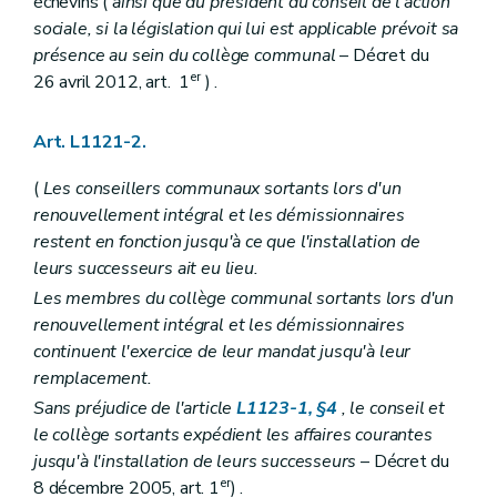
échevins (
ainsi que du président du conseil de l'action
Art. L1124-34
Art. L1124-35
sociale, si la législation qui lui est applicable prévoit sa
Art. L1124-36
présence au sein du collège communal
– Décret du
Art. L1124-37
er
26 avril 2012, art. 1
) .
Art. L1124-38
Art. L1124-39
Art. L1124-40
Art. L1121-2.
Art. L1124-41
Art. L1124-42
(
Les conseillers communaux sortants lors d'un
Art. L1124-43
Art. L1124-44
renouvellement intégral et les démissionnaires
Art. L1124-45
restent en fonction jusqu'à ce que l'installation de
Art. L1124-46
leurs successeurs ait eu lieu.
Art. L1124-47
Art. L1124-48
Les membres du collège communal sortants lors d'un
Art. L1124-49
renouvellement intégral et les démissionnaires
Section 3
De l'évaluation
– Décret du 30 avril 2009, art. 5, al. 1
continuent l'exercice de leur mandat jusqu'à leur
Art.
L1124-50
remplacement.
Chapitre V
Incompatibilités et conflits d'intérêts
Art. L1125-1
Sans préjudice de l'article
L1123-1, §4
, le conseil et
Art. L1125-1
le collège sortants expédient les affaires courantes
Art. L1125-2
jusqu'à l'installation de leurs successeurs
– Décret du
Art.
L1125-3
er
Art. L1125-4
8 décembre 2005, art. 1
) .