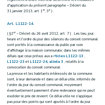
Chapitre III
Administration de certains services
d'application du présent paragraphe
– Décret du
Art. L2123-1
er
31 janvier 2013, art. 1
, 3° ) .
Art. L2123-2
Art. L2123-3
Titre III
Finances des agglomérations et fédérations de communes
Art. L1122-14.
Chapitre unique
Art. L2131-1
er
(
§1
– Décret du 26 avril 2012, art. 7 ) . Les lieu, jour,
Art. L2131-2
Art. L2131-3
heure et l'ordre du jour des séances du conseil communal
Art. L2131-4
sont portés à la connaissance du public par voie
Art. L2131-5
d'affichage à la maison communale, dans les mêmes
Art. L2131-6
Art. L2131-7
délais que ceux prévus aux a
rticles L1122-13
,
Titre IV
La concertation
L1122-23
et
L1122-24, alinéa 3
, relatifs à la
Chapitre unique
convocation du conseil communal.
Art. L2141-1
Livre II
Les provinces
La presse et les habitants intéressés de la commune
Titre premier
Organisation des provinces
sont, à leur demande et dans un délai utile, informés de
Chapitre premier
Dispositions générales
l'ordre du jour du conseil communal, moyennant
Art. L2211-1
éventuellement paiement d'une redevance qui ne peut
Chapitre II
Organes provinciaux
Section première
Dispositions générales
excéder le prix de revient. Ce délai utile ne s'applique
Art. L2212-1
pas pour des points qui sont ajoutés à l'ordre du jour
Art. L2212-2