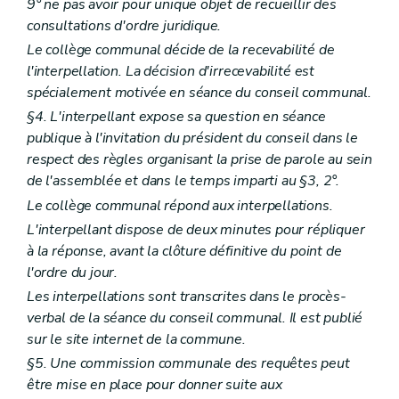
9° ne pas avoir pour unique objet de recueillir des
Art. L2212-43
consultations d'ordre juridique.
Art. L2212-44
Art. L2212-45
Le collège communal décide de la recevabilité de
Sous-section 2
Réunions et délibérations du collège provincial
l'interpellation. La décision d'irrecevabilité est
Art. L2212-46
spécialement motivée en séance du conseil communal.
Sous-section 3
Attributions du collège provincial
Art. L2212-47
§4. L'interpellant expose sa question en séance
Art. L2212-48
publique à l'invitation du président du conseil dans le
Art. L2212-49
respect des règles organisant la prise de parole au sein
Art. L2212-50
de l'assemblée et dans le temps imparti au §3, 2°.
Section 4
Le gouverneur
Art. L2212-51
Le collège communal répond aux interpellations.
Art. L2212-52
L'interpellant dispose de deux minutes pour répliquer
Art. L2212-53
Art. L2212-54
à la réponse, avant la clôture définitive du point de
Art. L2212-55
l'ordre du jour.
Section 5
Le greffier et le receveur
Les interpellations sont transcrites dans le procès-
Sous-section première
Le greffier
verbal de la séance du conseil communal. Il est publié
Art. L2212-56
Art. L2212-57
sur le site internet de la commune.
Art. L2212-58
§5. Une commission communale des requêtes peut
Art. L2212-59
être mise en place pour donner suite aux
Art. L2212-60