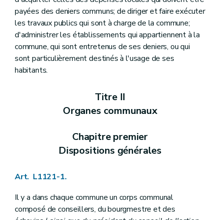
Art. L1124-12
payées des deniers communs; de diriger et faire exécuter
Art. L1124-13
les travaux publics qui sont à charge de la commune;
Art. L1124-14
Art. L1124-15
d'administrer les établissements qui appartiennent à la
Art. L1124-16
commune, qui sont entretenus de ses deniers, ou qui
Art. L1124-17
sont particulièrement destinés à l'usage de ses
Art. L1124-18
habitants.
Art. L1124-19
Art. L1124-20
Section 2
Le (
directeur financier
– Décret du 18 avril 2013, art. 47)
Titre II
Art. L1124-21
Art. L1124-22
Organes communaux
Art. L1124-23
Art. L1124-24
Chapitre premier
Art. L1124-25
Art. L1124-26
Dispositions générales
Art. L1124-27
Art. L1124-28
Art. L1124-29
Art. L1121-1.
Art. L1124-30
Art. L1124-31
Il y a dans chaque commune un corps communal
Art. L1124-32
composé de conseillers, du bourgmestre et des
Art. L1124-33