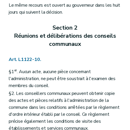
Art. L2212-79
Le même recours est ouvert au gouverneur dans les huit
Art. L2212-80
jours qui suivent la décision.
Art. L2212-81
Section 8
Le serment
Art. L2212-82
Section 2
Art. L2212-83
Réunions et délibérations des conseils
Art. L2212-84
Art. L2212-85
communaux
Chapitre III
Actes des autorités provinciales
Section première
Rédaction des actes
Art. L1122-10.
Art. L2213-1
Section 2
Publication des actes
Art. L2213-2
er
§1
. Aucun acte, aucune pièce concernant
Art. L2213-3
l'administration, ne peut être soustrait à l'examen des
Chapitre IV
Consultation populaire
membres du conseil.
Art. L2214-1
Art. L2214-2
§2. Les conseillers communaux peuvent obtenir copie
Art. L2214-3
des actes et pièces relatifs à l'administration de la
Art. L2214-4
commune dans les conditions arrêtées par le règlement
Art. L2214-5
d'ordre intérieur établi par le conseil. Ce règlement
Art. L2214-6
Art. L2214-7
précise également les conditions de visite des
Art. L2214-8
établissements et services communaux.