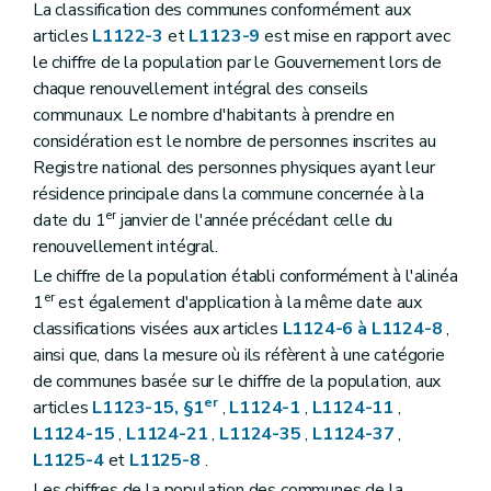
La classification des communes conformément aux
Art. L1126-3
Art. L1126-4
articles
L1122-3
et
L1123-9
est mise en rapport avec
Art. L1126-5
le chiffre de la population par le Gouvernement lors de
Titre III
Actes des autorités communales
chaque renouvellement intégral des conseils
Chapitre premier
Disposition générale
Art. L1131-1
communaux. Le nombre d'habitants à prendre en
Chapitre II
Rédaction des actes
considération est le nombre de personnes inscrites au
Art. L1132-1
Registre national des personnes physiques ayant leur
Art. L1132-2
résidence principale dans la commune concernée à la
Art. L1132-3
er
Art. L1132-4
date du 1
janvier de l'année précédant celle du
Art. L1132-5
renouvellement intégral.
Chapitre III
Publication des actes
Le chiffre de la population établi conformément à l'alinéa
Art. L1133-1
er
Art. L1133-2
1
est également d'application à la même date aux
Art. L1133-3
classifications visées aux articles
L1124-6 à L1124-8
,
Titre IV
Consultation populaire
ainsi que, dans la mesure où ils réfèrent à une catégorie
Chapitre unique
de communes basée sur le chiffre de la population, aux
Art. L1141-1
er
Art. L1141-2
articles
L1123-15, §1
,
L1124-1
,
L1124-11
,
Art. L1141-3
L1124-15
,
L1124-21
,
L1124-35
,
L1124-37
,
Art. L1141-4
L1125-4
et
L1125-8
.
Art. L1141-5
Art. L1141-6
Les chiffres de la population des communes de la