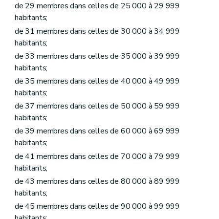
Art. L1231-7
de 29 membres dans celles de 25 000 à 29 999
Art. L1231-8
habitants;
Art. L1231-9
Art. L1231-10
de 31 membres dans celles de 30 000 à 34 999
Chapitre II
Funérailles et sépultures
habitants;
Section première
Lieux de sépulture
de 33 membres dans celles de 35 000 à 39 999
Sous-section première
Les cimetières et établissements crématoires communaux ou intercommunaux
Art. L1232-1
habitants;
Art. L1232-2
de 35 membres dans celles de 40 000 à 49 999
Art. L1232-3
habitants;
Art. L1232-4
Art. L1232-5
de 37 membres dans celles de 50 000 à 59 999
Sous-section 2
Les concessions
habitants;
Art. L1232-6
de 39 membres dans celles de 60 000 à 69 999
Art. L1232-7
Art. L1232-8
habitants;
Art. L1232-9
de 41 membres dans celles de 70 000 à 79 999
Art. L1232-10
habitants;
Art. L1232-11
Section 2
Funérailles et modes de sépulture
de 43 membres dans celles de 80 000 à 89 999
Sous-section première
Mise en bière et transport des dépouilles mortelles
habitants;
Art. L1232-12
de 45 membres dans celles de 90 000 à 99 999
Art. L1232-13
Art. L1232-14
habitants;