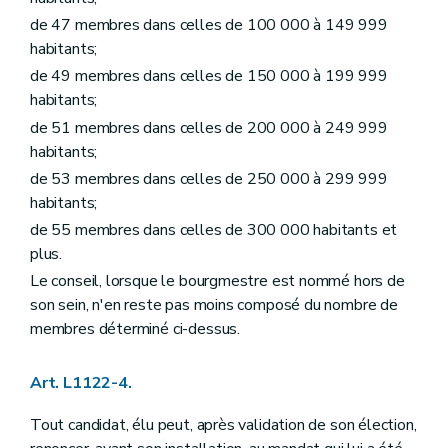
Art. L1232-15
de 47 membres dans celles de 100 000 à 149 999
Art. L1232-16
habitants;
Sous-section 2
Inhumations
Art. L1232-17
de 49 membres dans celles de 150 000 à 199 999
Art. L1232-18
habitants;
Art. L1232-19
Art. L1232-20
de 51 membres dans celles de 200 000 à 249 999
Sous-section 3
La crémation
habitants;
Art. L1232-21
de 53 membres dans celles de 250 000 à 299 999
Art. L1232-22
Art. L1232-23
habitants;
Art. L1232-24
de 55 membres dans celles de 300 000 habitants et
Art. L1232-25
plus.
Art. L1232-26
Sous-section 4
Signes indicatifs de sépulture
Le conseil, lorsque le bourgmestre est nommé hors de
Art. L1232-27
son sein, n'en reste pas moins composé du nombre de
Art. L1232-28
membres déterminé ci-dessus.
Section 3
Dispositions finales
Art. L1232-29
Art. L1232-30
Art. L1122-4.
Art. L1232-31
Chapitre III
Etablissements publics
Tout candidat, élu peut, après validation de son élection,
Art. L1233-1