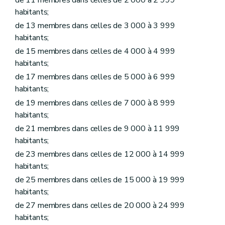
Art. L1216-1
habitants;
Art. L1216-2
de 13 membres dans celles de 3 000 à 3 999
Titre II
Administration des biens de la commune
Chapitre premier
Donations et legs à la commune et aux établissements publics existant dans la commune
habitants;
Art. L1221-1
de 15 membres dans celles de 4 000 à 4 999
Art. L1221-2
habitants;
Chapitre II
Contrats
Art. L1222-1
de 17 membres dans celles de 5 000 à 6 999
Art. L1222-2
habitants;
Art. L1222-3
de 19 membres dans celles de 7 000 à 8 999
Art. L1222-4
Chapitre III
Voirie communale
habitants;
Art. L1223-1
de 21 membres dans celles de 9 000 à 11 999
Titre III
Administration de certains services communaux
habitants;
Chapitre premier
Régies communales
Section première
Régies communales ordinaires
de 23 membres dans celles de 12 000 à 14 999
Art. L1231-1
habitants;
Art. L1231-2
Art. L1231-3
de 25 membres dans celles de 15 000 à 19 999
Section 2
Régies communales autonomes
habitants;
Art. L1231-4
de 27 membres dans celles de 20 000 à 24 999
Art. L1231-5
Art. L1231-6
habitants;