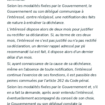
Art. L1561-9
Selon les modalités fixées par le Gouvernement, le
Art. L1561-10
Gouvernement ou son délégué communique à
Art. L1561-11
Art. L1561-12
l'intéressé, contre récépissé, une notification des faits
Art. L1561-13
de nature à entraîner la déchéance.
Partie DEUXIEME
LA SUPRACOMMUNALITE
L'intéressé dispose alors de deux mois pour justifier
Livre premier
Les agglomérations et les fédérations de communes
ou rectifier sa déclaration. Si, au terme de ces deux
Titre premier
Organisation des agglomérations et des fédérations de communes
Chapitre premier
Dispositions générales
mois, l'intéressé ne s'est pas justifié ou n'a pas rectifié
Section première
Délimitations
sa déclaration, un dernier rappel adressé par pli
Art. L2111-1
recommandé lui est fait, il dispose alors d'un dernier
Art. L2111-2
Section 2
Constitution
délai d'un mois.
Art. L2111-3
Si, ayant connaissance de la cause de sa déchéance,
Art. L2111-4
même en l'absence de toute notification, l'intéressé
Section 3
Attributions
continue l'exercice de ses fonctions, il est passible des
Art. L2111-5
Art. L2111-6
peines commuées par l'article 262 du Code pénal.
Chapitre II
Organes des agglomérations et des fédérations
Selon les modalités fixées par le Gouvernement et, s'il
Section première
Dispositions générales
en a fait la demande, après avoir entendu l'intéressé,
Art. L2112-1
Art. L2112-2
éventuellement accompagné du conseil de son choix,
Art. L2112-3
le Gouvernement ou son délégué constate la