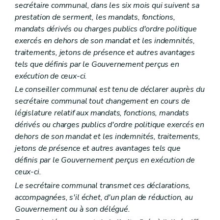
Art. L1523-16
secrétaire communal, dans les six mois qui suivent sa
Sous-section 4
Le comité de rémunération
prestation de serment, les mandats, fonctions,
Art. L1523-17
Sous-section 5
Les organes restreints de gestion
mandats dérivés ou charges publics d'ordre politique
Art. L1523-18
exercés en dehors de son mandat et les indemnités,
Section 3
La prépondérance provinciale et régionale
traitements, jetons de présence et autres avantages
Art. L1523-19
tels que définis par le Gouvernement perçus en
Art. L1523-20
Section 4
Dissolution et liquidation
exécution de ceux-ci.
Art. L1523-21
Le conseiller communal est tenu de déclarer auprès du
Art. L1523-22
secrétaire communal tout changement en cours de
Section 5
Dispositions diverses
Art. L1523-23
législature relatif aux mandats, fonctions, mandats
Art. L1523-24
dérivés ou charges publics d'ordre politique exercés en
Art. L1523-25
dehors de son mandat et les indemnités, traitements,
Chapitre IV
Les relations internationales
jetons de présence et autres avantages tels que
Art. L1524-1
Titre III
Principes de bonne gouvernance
définis par le Gouvernement perçus en exécution de
Chapitre premier
Interdictions et incompatibilités
ceux-ci.
Art. L1531-1
Le secrétaire communal transmet ces déclarations,
Art. L1531-2
Chapitre II
Droits et devoirs
accompagnées, s'il échet, d'un plan de réduction, au
Art. L1532-1
Gouvernement ou à son délégué.
Art. L1532-2
er