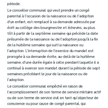
Art. L1332-31
période.
Livre IV
Organes territoriaux intracommunaux
Le conseiller communal qui veut prendre un congé
Titre premier
Organisation des organes territoriaux intracommunaux
Chapitre premier
Dispositions générales
parental à l'occasion de la naissance ou de l'adoption
Art. L1411-1
d'un enfant, est remplacé à sa demande adressée par
Chapitre II
Les conseils de (secteur)
écrit au collège des bourgmestre et échevins, au plus
Section première
Mode de désignation et statut des conseillers de (secteur)
Art. L1412-1
tôt à partir de la septième semaine qui précède la date
Section 2
Réunions, discussions et décisions des conseils de (secteur)
présumée de la naissance ou de l'adoption jusqu'à la fin
Art. L1412-2
de la huitième semaine qui suit la naissance ou
Art. L1412-3
l'adoption. L'interruption de l'exercice du mandat est
Section 3
Attributions
Art. L1412-4
prorogée à sa demande écrite, au-delà de la huitième
Art. L1412-5
semaine, d'une durée égale à celle pendant laquelle il a
Art. L1412-6
continué à exercer son mandat durant la période de sept
Art. L1412-7
semaines précédant le jour de la naissance ou de
Art. L1412-8
Chapitre III
Le bureau et le président
l'adoption.
Section première
Mode de désignation et statut des membres du bureau et du président
Le conseiller communal empêché en raison de
Art. L1413-1
l'accomplissement de son terme de service militaire actif
Section 2
Réunions, délibérations et décisions du bureau
Art. L1413-2
ou de son terme de service civil en tant qu'objecteur de
Section 3
Attributions
conscience ou pour cause de congé parental, qui
Art. L1413-3