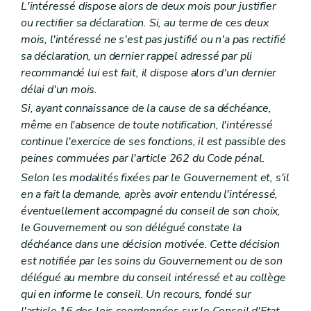
L'intéressé dispose alors de deux mois pour justifier
Art. L2212-20
Art. L2212-21
ou rectifier sa déclaration. Si, au terme de ces deux
Art. L2212-22
mois, l'intéressé ne s'est pas justifié ou n'a pas rectifié
Art. L2212-23
sa déclaration, un dernier rappel adressé par pli
Art. L2212-24
Art. L2212-25
recommandé lui est fait, il dispose alors d'un dernier
Art. L2212-26
délai d'un mois.
Art. L2212-27
Si, ayant connaissance de la cause de sa déchéance,
Sous-section 3
Droit à l'information
même en l'absence de toute notification, l'intéressé
Art. L2212-28
Art. L2212-29
continue l'exercice de ses fonctions, il est passible des
Art. L2212-30
peines commuées par l'article 262 du Code pénal.
Art. L2212-31
Selon les modalités fixées par le Gouvernement et, s'il
Sous-section 4
Attributions du conseil provincial
Art. L2212-32
en a fait la demande, après avoir entendu l'intéressé,
Art. L2212-33
éventuellement accompagné du conseil de son choix,
Art. L2212-34
le Gouvernement ou son délégué constate la
Art. L2212-35
déchéance dans une décision motivée. Cette décision
Art. L2212-36
Art. L2212-37
est notifiée par les soins du Gouvernement ou de son
Art. L2212-38
délégué au membre du conseil intéressé et au collège
Section 3
Le collège provincial
qui en informe le conseil. Un recours, fondé sur
Sous-section première
Mode de désignation et statut des membres du collège provincial
Art. L2212-39
l'article 16 des lois coordonnées sur le Conseil d'Etat,