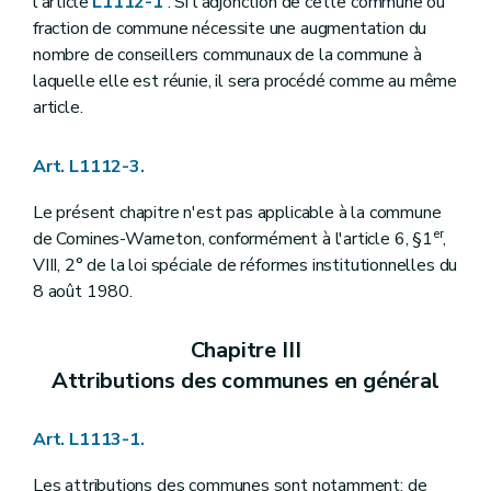
l'article
L1112-1
. Si l'adjonction de cette commune ou
Art. L1123-27
Art. L1123-28
fraction de commune nécessite une augmentation du
Section 6
Attributions du bourgmestre
nombre de conseillers communaux de la commune à
Art. L1123-29
laquelle elle est réunie, il sera procédé comme au même
Art. L1123-30
article.
Chapitre IV
Le secrétaire et le receveur
Section première
Le secrétaire
Art. L1124-1
Art. L1112-3.
Art. L1124-2
Art. L1124-3
Le présent chapitre n'est pas applicable à la commune
Art. L1124-4
Art. L1124-5
er
de Comines-Warneton, conformément à l'article 6, §1
,
Art. L1124-6
VIII, 2° de la loi spéciale de réformes institutionnelles du
Art. L1124-7
8 août 1980.
Art. L1124-8
Art. L1124-9
Art. L1124-10
Chapitre III
Art. L1124-11
Attributions des communes en général
Art. L1124-12
Art. L1124-13
Art. L1124-14
Art. L1113-1.
Art. L1124-15
Art. L1124-16
Art. L1124-17
Les attributions des communes sont notamment: de