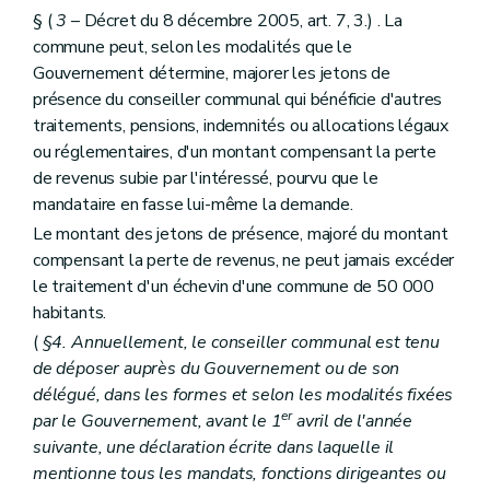
Art. L2121-3
§ (
3
– Décret du 8 décembre 2005, art. 7, 3.) . La
Chapitre II
Administration des biens
commune peut, selon les modalités que le
Art. L2122-1
Gouvernement détermine, majorer les jetons de
Chapitre III
Administration de certains services
Art. L2123-1
présence du conseiller communal qui bénéficie d'autres
Art. L2123-2
traitements, pensions, indemnités ou allocations légaux
Art. L2123-3
ou réglementaires, d'un montant compensant la perte
Titre III
Finances des agglomérations et fédérations de communes
de revenus subie par l'intéressé, pourvu que le
Chapitre unique
Art. L2131-1
mandataire en fasse lui-même la demande.
Art. L2131-2
Le montant des jetons de présence, majoré du montant
Art. L2131-3
compensant la perte de revenus, ne peut jamais excéder
Art. L2131-4
Art. L2131-5
le traitement d'un échevin d'une commune de 50 000
Art. L2131-6
habitants.
Art. L2131-7
(
§4. Annuellement, le conseiller communal est tenu
Titre IV
La concertation
Chapitre unique
de déposer auprès du Gouvernement ou de son
Art. L2141-1
délégué, dans les formes et selon les modalités fixées
Livre II
Les provinces
er
par le Gouvernement, avant le 1
avril de l'année
Titre premier
Organisation des provinces
suivante, une déclaration écrite dans laquelle il
Chapitre premier
Dispositions générales
Art. L2211-1
mentionne tous les mandats, fonctions dirigeantes ou