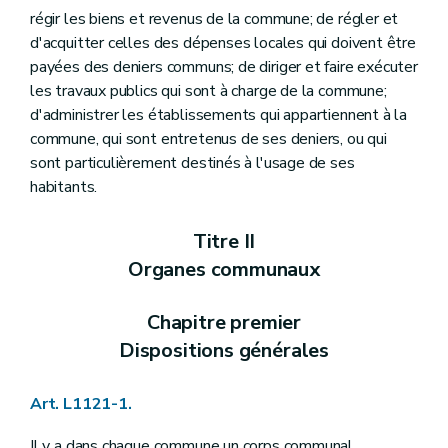
Art. L1124-18
régir les biens et revenus de la commune; de régler et
Art. L1124-19
d'acquitter celles des dépenses locales qui doivent être
Art. L1124-20
payées des deniers communs; de diriger et faire exécuter
Section 2
Le receveur
Art. L1124-21
les travaux publics qui sont à charge de la commune;
Art. L1124-22
d'administrer les établissements qui appartiennent à la
Art. L1124-23
commune, qui sont entretenus de ses deniers, ou qui
Art. L1124-24
sont particulièrement destinés à l'usage de ses
Art. L1124-25
Art. L1124-26
habitants.
Art. L1124-27
Art. L1124-28
Titre II
Art. L1124-29
Art. L1124-30
Organes communaux
Art. L1124-31
Art. L1124-32
Art. L1124-33
Chapitre premier
Art. L1124-34
Dispositions générales
Art. L1124-35
Art. L1124-36
Art. L1124-37
Art. L1121-1.
Art. L1124-38
Art. L1124-39
Il y a dans chaque commune un corps communal