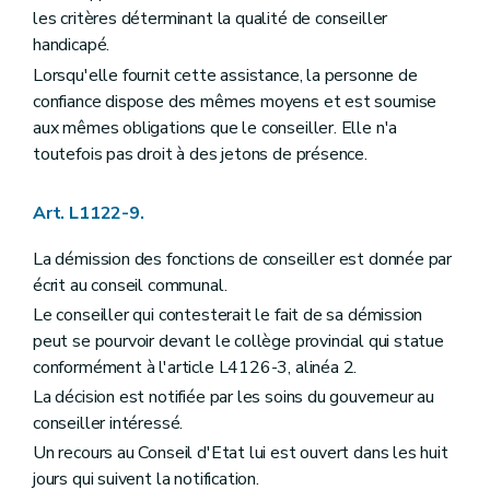
Art. L2212-58
les critères déterminant la qualité de conseiller
Art. L2212-59
handicapé.
Art. L2212-60
Art. L2212-61
Lorsqu'elle fournit cette assistance, la personne de
Sous-section 2
Le receveur
confiance dispose des mêmes moyens et est soumise
Art. L2212-62
aux mêmes obligations que le conseiller. Elle n'a
Art. L2212-63
Art. L2212-64
toutefois pas droit à des jetons de présence.
Art. L2212-65
Art. L2212-66
Art. L1122-9.
Art. L2212-67
Art. L2212-68
Art. L2212-69
La démission des fonctions de conseiller est donnée par
Art. L2212-70
écrit au conseil communal.
Art. L2212-71
Le conseiller qui contesterait le fait de sa démission
Art. L2212-72
Section 6
Les commissaires d'arrondissement
peut se pourvoir devant le collège provincial qui statue
Art. L2212-73
conformément à l'article L4126-3, alinéa 2.
Section 7
Incompatibilités et conflits d'intérêts
La décision est notifiée par les soins du gouverneur au
Art. L2212-74
Art. L2212-75
conseiller intéressé.
Art. L2212-76
Un recours au Conseil d'Etat lui est ouvert dans les huit
Art. L2212-77
jours qui suivent la notification.
Art. L2212-78