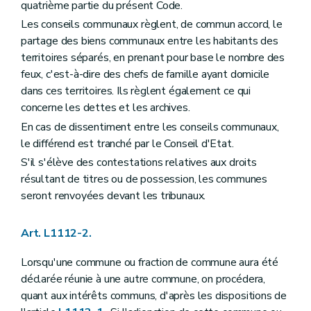
quatrième partie du présent Code.
Art. L1123-7
Art. L1123-8
Les conseils communaux règlent, de commun accord, le
Art. L1123-9
partage des biens communaux entre les habitants des
Art. L1123-10
territoires séparés, en prenant pour base le nombre des
Art. L1123-11
feux, c'est-à-dire des chefs de famille ayant domicile
Art. L1123-12
Art. L1123-13
dans ces territoires. Ils règlent également ce qui
Art. L1123-14
concerne les dettes et les archives.
Section 3
Traitement et costume des bourgmestre et échevins
En cas de dissentiment entre les conseils communaux,
Art. L1123-15
Art. L1123-16
le différend est tranché par le Conseil d'Etat.
Art. L1123-17
S'il s'élève des contestations relatives aux droits
Art. L1123-18
résultant de titres ou de possession, les communes
Section 4
Réunions et délibérations du collège des bourgmestre et échevins
seront renvoyées devant les tribunaux.
Art. L1123-19
Art. L1123-20
Art. L1123-21
Art. L1112-2.
Art. L1123-22
Section 5
Attributions du collège des bourgmestre et échevins
Art. L1123-23
Lorsqu'une commune ou fraction de commune aura été
Art. L1123-24
déclarée réunie à une autre commune, on procédera,
Art. L1123-25
quant aux intérêts communs, d'après les dispositions de
Art. L1123-26