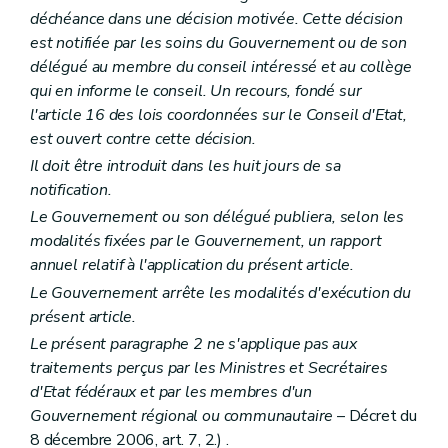
Section 2
Le conseil
déchéance dans une décision motivée. Cette décision
Sous-section première
Composition
est notifiée par les soins du Gouvernement ou de son
Art. L2112-4
Art. L2112-5
délégué au membre du conseil intéressé et au collège
Art. L2112-6
qui en informe le conseil. Un recours, fondé sur
Art. L2112-7
l'article 16 des lois coordonnées sur le Conseil d'Etat,
Sous-section 2
Attributions
Art. L2112-8
est ouvert contre cette décision.
Section 3
Le collège
Il doit être introduit dans les huit jours de sa
Art. L2112-9
notification.
Art. L2112-10
Art. L2112-11
Le Gouvernement ou son délégué publiera, selon les
Art. L2112-12
modalités fixées par le Gouvernement, un rapport
Art. L2112-13
annuel relatif à l'application du présent article.
Art. L2112-14
Art. L2112-15
Le Gouvernement arrête les modalités d'exécution du
Chapitre III
Actes des autorités des fédérations et des agglomérations de communes
présent article.
Art. L2113-1
Le présent paragraphe 2 ne s'applique pas aux
Art. L2113-2
Art. L2113-3
traitements perçus par les Ministres et Secrétaires
Titre II
Administration des agglomérations et des fédérations de communes
d'Etat fédéraux et par les membres d'un
Chapitre premier
Le personnel
Gouvernement régional ou communautaire
– Décret du
Art. L2121-1
8 décembre 2006, art. 7, 2.) .
Art. L2121-2