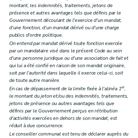
Art. L1522-7
montant, les indemnités, traitements, jetons de
Art. L1522-8
présence et autres avantages tels que définis par le
Chapitre III
Les intercommunales
Gouvernement découlant de l'exercice d'un mandat,
Section première
Les statuts
Art. L1523-1
d'une fonction, d'un mandat dérivé ou d'une charge
Art. L1523-2
publics d'ordre politique.
Art. L1523-3
On entend par mandat dérivé toute fonction exercée
Art. L1523-4
Art. L1523-5
par un mandataire visé dans le présent Code au sein
Art. L1523-6
d'une personne juridique ou d'une association de fait et
Section 2
Les organes de l'intercommunale
qui lui a été confié en raison de son mandat originaire,
Sous-section première
Dispositions générales
soit par l'autorité dans laquelle il exerce celui-ci, soit
Art. L1523-7
Art. L1523-8
de toute autre manière.
Art. L1523-9
er
En cas de dépassement de la limite fixée à l'alinéa 1
,
Art. L1523-10
le montant du jeton et/ou des indemnités, traitements,
Sous-section 2
L'assemblée générale
Art. L1523-11
jetons de présence ou autres avantages tels que
Art. L1523-12
définis par le Gouvernement perçus en rétribution
Art. L1523-13
d'activités exercées en dehors de son mandat, est
Art. L1523-14
réduit à due concurrence.
Sous-section 3
Le conseil d'administration
Art. L1523-15
Le conseiller communal est tenu de déclarer auprès du