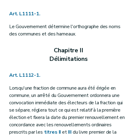
Art. L1122-23
Art. L1122-24
Art. L1111-1.
Art. L1122-25
Art. L1122-26
Art. L1122-27
Le Gouvernement détermine l'orthographe des noms
Art. L1122-28
des communes et des hameaux.
Art. L1122-29
Section 3
Attributions du conseil communal
Art. L1122-30
Chapitre II
Art. L1122-31
Délimitations
Art. L1122-32
Art. L1122-33
Art. L1122-34
Art. L1112-1.
Art. L1122-35
Art. L1122-36
Lorsqu'une fraction de commune aura été érigée en
Chapitre III
Le bourgmestre et les échevins
Section première
Statut du bourgmestre
commune, un arrêté du Gouvernement ordonnera une
Art. L1123-1
convocation immédiate des électeurs de la fraction qui
Art. L1123-2
se sépare, réglera tout ce qui est relatif à la première
Art. L1123-3
élection et fixera la date du premier renouvellement en
Art. L1123-4
Art. L1123-5
concordance avec les renouvellements ordinaires
Art. L1123-6
prescrits par les
titres II
et
III
du livre premier de la
Section 2
Statut des échevins