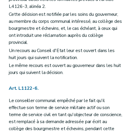
Art. L1332-8
L4126-3, alinéa 2.
Art. L1332-9
Cette décision est notifiée par les soins du gouverneur,
Art. L1332-10
au membre du corps communal intéressé, au collège des
Art. L1332-11
Art. L1332-12
bourgmestre et échevins, et, le cas échéant, à ceux qui
Art. L1332-13
ont introduit une réclamation auprès du collège
Art. L1332-14
provincial.
Art. L1332-15
Art. L1332-16
Un recours au Conseil d'Etat leur est ouvert dans les
Art. L1332-17
huit jours qui suivent la notification.
Art. L1332-18
Le même recours est ouvert au gouverneur dans les huit
Art. L1332-19
Art. L1332-20
jours qui suivent la décision.
Art. L1332-21
Art. L1332-22
Art. L1122-6.
Art. L1332-23
Art. L1332-24
Art. L1332-25
Le conseiller communal empêché par le fait qu'il
Art. L1332-26
effectue son terme de service militaire actif ou son
Art. L1332-27
terme de service civil en tant qu'objecteur de conscience,
Art. L1332-28
est remplacé à sa demande adressée par écrit au
Art. L1332-29
Art. L1332-30
collège des bourgmestre et échevins, pendant cette