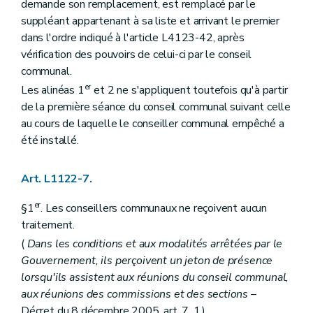
demande son remplacement, est remplacé par le
Art. L1413-4
suppléant appartenant à sa liste et arrivant le premier
Chapitre IV
Le secrétaire
Art. L1414-1
dans l'ordre indiqué à l'article L4123-42, après
Titre II
Les actes des autorités de (secteur)
vérification des pouvoirs de celui-ci par le conseil
Chapitre premier
Disposition générale
communal.
Art. L1421-1
er
Chapitre II
Rédaction et publication des actes
Les alinéas 1
et 2 ne s'appliquent toutefois qu'à partir
Art. L1422-1
de la première séance du conseil communal suivant celle
Art. L1422-2
au cours de laquelle le conseiller communal empêché a
Titre III
Consultation populaire
été installé.
Chapitre unique
Art. L1431-1
Titre IV
Administration des (secteurs)
Art. L1122-7.
Chapitre unique
Art. L1441-1
er
§1
. Les conseillers communaux ne reçoivent aucun
Titre V
Les finances des (secteurs)
Chapitre unique
traitement.
Art. L1451-1
(
Dans les conditions et aux modalités arrêtées par le
Art. L1451-2
Gouvernement, ils perçoivent un jeton de présence
Art. L1451-3
Livre V
De la coopération entre communes
lorsqu'ils assistent aux réunions du conseil communal,
Titre premier
Dispositions générales
aux réunions des commissions et des sections
–
Chapitre premier
Champ d'application
Décret du 8 décembre 2005, art. 7, 1.) .