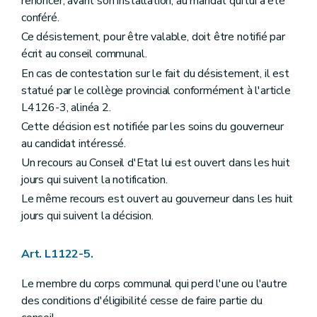
Art. L1233-2
renoncer, avant son installation, au mandat qui lui a été
Art. L1233-3
conféré.
Titre IV
Responsabilité et actions judiciaires
Ce désistement, pour être valable, doit être notifié par
Chapitre premier
Responsabilité civile des communes
écrit au conseil communal.
Art. L1241-1
Art. L1241-2
En cas de contestation sur le fait du désistement, il est
Art. L1241-3
statué par le collège provincial conformément à l'article
Chapitre II
Actions judiciaires
L4126-3, alinéa 2.
Section première
Dispositions générales
Art. L1242-1
Cette décision est notifiée par les soins du gouverneur
Section 2
Exercice par un contribuable des actions en justice appartenant à la commune
au candidat intéressé.
Art. L1242-2
Livre III
Finances communales
Un recours au Conseil d'Etat lui est ouvert dans les huit
Titre premier
Budget et comptes
jours qui suivent la notification.
Chapitre premier
Dispositions générales
Le même recours est ouvert au gouverneur dans les huit
Art. L1311-1
Art. L1311-2
jours qui suivent la décision.
Art. L1311-3
Art. L1311-4
Art. L1122-5.
Art. L1311-5
Art. L1311-6
Chapitre II
Adoption du budget et règlement des comptes
Le membre du corps communal qui perd l'une ou l'autre
Art. L1312-1
des conditions d'éligibilité cesse de faire partie du
Art. L1312-2