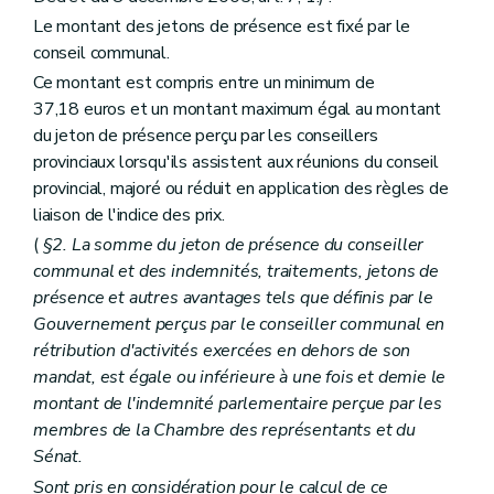
Art. L1511-1
Chapitre II
Les modes de coopération
Le montant des jetons de présence est fixé par le
Section première
Les conventions entre communes
conseil communal.
Art. L1512-1
Ce montant est compris entre un minimum de
Section 2
Les associations de projet
Art. L1512-2
37,18 euros et un montant maximum égal au montant
Section 3
Les associations intercommunales
du jeton de présence perçu par les conseillers
Art. L1512-3
provinciaux lorsqu'ils assistent aux réunions du conseil
Art. L1512-4
provincial, majoré ou réduit en application des règles de
Art. L1512-5
Section 4
Dispositions communes
liaison de l'indice des prix.
Art. L1512-6
(
§2. La somme du jeton de présence du conseiller
Titre II
Modalités de fonctionnement
communal et des indemnités, traitements, jetons de
Chapitre premier
Les conventions entre communes
Art. L1521-1
présence et autres avantages tels que définis par le
Art. L1521-2
Gouvernement perçus par le conseiller communal en
Art. L1521-3
rétribution d'activités exercées en dehors de son
Chapitre II
Les associations de projet
mandat, est égale ou inférieure à une fois et demie le
Art. L1522-1
Art. L1522-2
montant de l'indemnité parlementaire perçue par les
Art. L1522-3
membres de la Chambre des représentants et du
Art. L1522-4
Sénat.
Art. L1522-5
Art. L1522-6
Sont pris en considération pour le calcul de ce