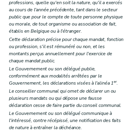
Chapitre II
Organes provinciaux
professions, quelle qu'en soit la nature, qu'il a exercés
Section première
Dispositions générales
au cours de l'année précédente, tant dans le secteur
Art. L2212-1
public que pour le compte de toute personne physique
Art. L2212-2
Art. L2212-3
ou morale, de tout organisme ou association de fait,
Art. L2212-4
établis en Belgique ou à l'étranger.
Section 2
Le conseil provincial
Cette déclaration précise pour chaque mandat, fonction
Sous-section première
Mode de désignation et statut des conseillers provinciaux
Art. L2212-5
ou profession, s'il est rémunéré ou non, et les
Art. L2212-6
montants perçus annuellement pour l'exercice de
Art. L2212-7
chaque mandat public.
Art. L2212-8
Art. L2212-9
Le Gouvernement ou son délégué publie,
Sous-section 2
Réunions et délibérations du conseil provincial
conformément aux modalités arrêtées par le
Art. L2212-10
er
Gouvernement, les déclarations visées à l'alinéa 1
.
Art. L2212-11
Art. L2212-12
Le conseiller communal qui omet de déclarer un ou
Art. L2212-13
plusieurs mandats ou qui dépose une fausse
Art. L2212-14
déclaration cesse de faire partie du conseil communal.
Art. L2212-15
Art. L2212-16
Le Gouvernement ou son délégué communique à
Art. L2212-17
l'intéressé, contre récépissé, une notification des faits
Art. L2212-18
de nature à entraîner la déchéance.
Art. L2212-19