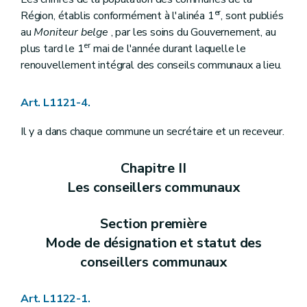
Art. L1141-7
er
Région, établis conformément à l'alinéa 1
, sont publiés
Art. L1141-8
au
Moniteur belge
, par les soins du Gouvernement, au
Art. L1141-9
er
plus tard le 1
mai de l'année durant laquelle le
Art. L1142-10
Art. L1142-11
renouvellement intégral des conseils communaux a lieu.
Art. L1142-12
Livre II
Administration de la commune
Art. L1121-4.
Titre premier
Le personnel communal
Chapitre premier
Dispositions générales
Art. L1211-1
Il y a dans chaque commune un secrétaire et un receveur.
Chapitre II
Statut administratif et pécuniaire
Art. L1212-1
Chapitre II
Art. L1212-2
Art. L1212-3
Les conseillers communaux
Chapitre III
Nomination
Art. L1213-1
Chapitre IV
Interdictions
Section première
Art. L1214-1
Mode de désignation et statut des
Chapitre V
Régime disciplinaire
Art. L1215-1
conseillers communaux
Art. L1215-2
Art. L1215-3
Art. L1122-1.
Art. L1215-4