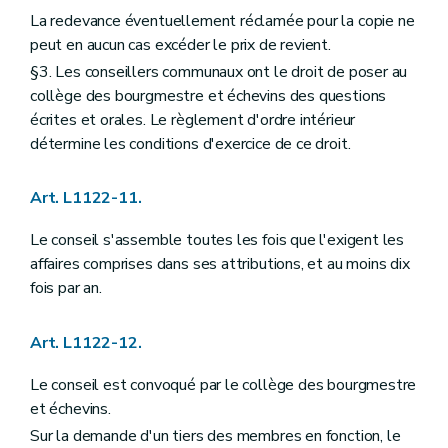
Art. L2214-9
La redevance éventuellement réclamée pour la copie ne
Art. L2214-10
Art. L2214-11
peut en aucun cas excéder le prix de revient.
Art. L2214-12
§3. Les conseillers communaux ont le droit de poser au
Titre II
Administration de la province
collège des bourgmestre et échevins des questions
Chapitre premier
Le personnel de la province
Art. L2221-1
écrites et orales. Le règlement d'ordre intérieur
Chapitre II
Administration des biens de la province
détermine les conditions d'exercice de ce droit.
Section première
Contrats
Art. L2222-1
Art. L2222-2
Art. L1122-11.
Section 2
Travaux concernant plusieurs provinces ou plusieurs communes
Art. L2222-3
Le conseil s'assemble toutes les fois que l'exigent les
Chapitre III
Administration de certains services provinciaux
affaires comprises dans ses attributions, et au moins dix
Section première
Régies provinciales, régies provinciales autonomes et participations provinciales dans les intercommunales, les A.S.B.L. et les autres associations
fois par an.
Sous-section première
Régies provinciales
Art. L2223-1
Art. L2223-2
Art. L1122-12.
Art. L2223-3
Sous-section 2
Régies provinciales autonomes
Art. L2223-4
Le conseil est convoqué par le collège des bourgmestre
Art. L2223-5
et échevins.
Art. L2223-6
Sur la demande d'un tiers des membres en fonction, le
Art. L2223-7