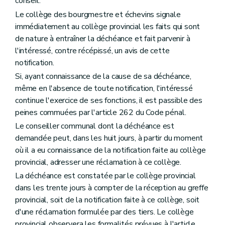
conseil.
Chapitre III
Publicité du budget et des comptes
Art. L1313-1
Le collège des bourgmestre et échevins signale
Chapitre IV
Equilibre budgétaire
immédiatement au collège provincial les faits qui sont
Art. L1314-1
de nature à entraîner la déchéance et fait parvenir à
Art. L1314-2
l'intéressé, contre récépissé, un avis de cette
Chapitre V
Règlement général de la comptabilité communale
Art. L1315-1
notification.
Titre II
Charges et dépenses
Si, ayant connaissance de la cause de sa déchéance,
Chapitre unique
même en l'absence de toute notification, l'intéressé
Art. L1321-1
Art. L1321-2
continue l'exercice de ses fonctions, il est passible des
Titre III
Recettes
peines commuées par l'article 262 du Code pénal.
Chapitre premier
Dispositions générales
Le conseiller communal dont la déchéance est
Art. L1331-1
demandée peut, dans les huit jours, à partir du moment
Art. L1331-2
Art. L1331-3
où il a eu connaissance de la notification faite au collège
Chapitre II
Financement général des communes
provincial, adresser une réclamation à ce collège.
Art. L1332-1
La déchéance est constatée par le collège provincial
Art. L1332-2
Art. L1332-3
dans les trente jours à compter de la réception au greffe
Art. L1332-4
provincial, soit de la notification faite à ce collège, soit
Art. L1332-5
d'une réclamation formulée par des tiers. Le collège
Art. L1332-6
Art. L1332-7
provincial observera les formalités prévues à l'article