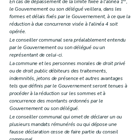
En cas de dépassement de la limite fixée à l'alinéa 1
,
Art. L1532-3
Art. L1532-4
le Gouvernement ou son délégué veillera, dans les
Art. L1532-5
formes et délais fixés par le Gouvernement, à ce que la
Chapitre III
Médiation et charte de l'utilisateur
réduction à due concurrence visée à l'alinéa 4 soit
Art. L1533-1
opérée.
Titre IV
Dispositions transitoires et finales
Art. L1541-1
Le conseiller communal sera préalablement entendu
Art. L1541-2
par le Gouvernement ou son délégué ou un
Art. L1541-3
représentant de celui-ci.
Titre V
Dispositions diverses
Chapitre unique
La commune et les personnes morales de droit privé
Art. L1551-1
ou de droit public débiteurs des traitements,
Art. L1551-2
indemnités, jetons de présence et autres avantages
Art. L1551-3
Titre VI
Publicité de l'administration
tels que définis par le Gouvernement seront tenues à
Chapitre unique
procéder à la réduction sur les sommes et à
Art. L1561-1
concurrence des montants ordonnés par le
Art. L1561-2
Gouvernement ou son délégué.
Art. L1561-3
Art. L1561-4
Le conseiller communal qui omet de déclarer un ou
Art. L1561-5
plusieurs mandats rémunérés ou qui dépose une
Art. L1561-6
fausse déclaration cesse de faire partie du conseil
Art. L1561-7
Art. L1561-8
communal.