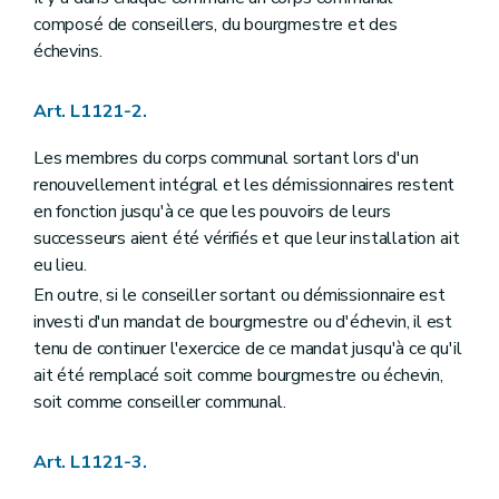
Art. L1124-40
Art. L1124-41
composé de conseillers, du bourgmestre et des
Art. L1124-42
échevins.
Art. L1124-43
Art. L1124-44
Art. L1124-45
Art. L1121-2.
Art. L1124-46
Art. L1124-47
Les membres du corps communal sortant lors d'un
Art. L1124-48
renouvellement intégral et les démissionnaires restent
Art. L1124-49
en fonction jusqu'à ce que les pouvoirs de leurs
Chapitre V
Incompatibilités et conflits d'intérêts
Art. L1125-1
successeurs aient été vérifiés et que leur installation ait
Art. L1125-2
eu lieu.
Art. L1125-3
En outre, si le conseiller sortant ou démissionnaire est
Art. L1125-4
Art. L1125-5
investi d'un mandat de bourgmestre ou d'échevin, il est
Art. L1125-6
tenu de continuer l'exercice de ce mandat jusqu'à ce qu'il
Art. L1125-7
ait été remplacé soit comme bourgmestre ou échevin,
Art. L1125-8
soit comme conseiller communal.
Art. L1125-9
Art. L1125-10
Chapitre VI
Le serment
Art. L1121-3.
Art. L1126-1
Art. L1126-2