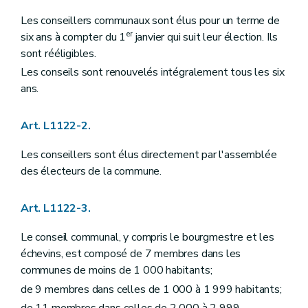
Art. L1215-5
Art. L1215-6
Les conseillers communaux sont élus pour un terme de
Art. L1215-7
er
six ans à compter du 1
janvier qui suit leur élection. Ils
Art. L1215-8
sont rééligibles.
Art. L1215-9
Art. L1215-10
Les conseils sont renouvelés intégralement tous les six
Art. L1215-11
ans.
Art. L1215-12
Art. L1215-13
Art. L1215-14
Art. L1122-2.
Art. L1215-15
Art. L1215-16
Les conseillers sont élus directement par l'assemblée
Art. L1215-17
des électeurs de la commune.
Art. L1215-18
Art. L1215-19
Art. L1215-20
Art. L1122-3.
Art. L1215-21
Art. L1215-22
Le conseil communal, y compris le bourgmestre et les
Art. L1215-23
Art. L1215-24
échevins, est composé de 7 membres dans les
Art. L1215-25
communes de moins de 1 000 habitants;
Art. L1215-26
de 9 membres dans celles de 1 000 à 1 999 habitants;
Art. L1215-27
Chapitre VI
Personnel à statut particulier
de 11 membres dans celles de 2 000 à 2 999