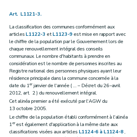
Art. L1125-5
Art. L1125-6
Art. L1121-3.
Art.
L1125-7
Art. L1125-8
Art. L1125-9
La classification des communes conformément aux
Art. L1125-10
articles
L1122-3
et
L1123-9
est mise en rapport avec
Art.
L1125-11
le chiffre de la population par le Gouvernement lors de
Art.
L1125-12
chaque renouvellement intégral des conseils
Chapitre VI
Le serment
Art. L1126-1
communaux. Le nombre d'habitants à prendre en
Art. L1126-2
considération est le nombre de personnes inscrites au
Art. L1126-3
Registre national des personnes physiques ayant leur
Art. L1126-4
résidence principale dans la commune concernée à la
Art. L1126-5
Titre III
Actes des autorités communales
er
date du 1
janvier de l'année (
...
– Décret du 26–avril
Chapitre premier
Disposition générale
2012, art. 2 ) du renouvellement intégral.
Art. L1131-1
Cet alinéa premier a été exécuté par l'AGW du
Chapitre II
Rédaction des actes
Art. L1132-1
13 octobre 2005.
Art. L1132-2
Le chiffre de la population établi conformément à l'alinéa
Art. L1132-3
er
1
est également d'application à la même date aux
Art. L1132-4
Art. L1132-5
classifications visées aux articles
L1124-6 à L1124-8
,
Chapitre III
Publication des actes