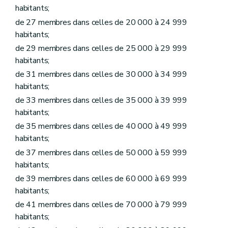
Art.
L1218-5
habitants;
Art.
L1218-6
Art.
L1218-7
de 27 membres dans celles de 20 000 à 24 999
Art.
L1218-8
habitants;
Art.
L1218-9
de 29 membres dans celles de 25 000 à 29 999
Art.
L1218-10
Art.
L1218-11
habitants;
Titre II
Administration des biens de la commune
de 31 membres dans celles de 30 000 à 34 999
Chapitre premier
Donations et legs à la commune et aux établissements publics existant dans la commune
habitants;
Art. L1221-1
Art. L1221-2
de 33 membres dans celles de 35 000 à 39 999
Chapitre II
Contrats
habitants;
Art. L1222-1
de 35 membres dans celles de 40 000 à 49 999
Art. L1222-2
Art. L1222-3
habitants;
Art. L1222-4
de 37 membres dans celles de 50 000 à 59 999
Chapitre III
Voirie communale
habitants;
Art. L1223-1
Titre III
Administration de certains services communaux
de 39 membres dans celles de 60 000 à 69 999
Chapitre premier
Régies communales
habitants;
Section première
Régies communales ordinaires
de 41 membres dans celles de 70 000 à 79 999
Art. L1231-1
Art. L1231-2
habitants;
Art. L1231-3