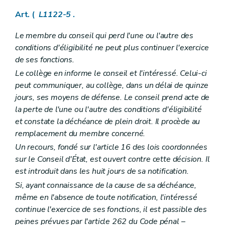
Sous-section 4
Signes indicatifs de sépulture
Art. L1232-27
Art. (
L1122-5
.
Art. L1232-28
Art. L1232-29
Le membre du conseil qui perd l'une ou l'autre des
Section 4
Dispositions finales
conditions d'éligibilité ne peut plus continuer l'exercice
Art. L1232-30
de ses fonctions.
Art. L1232-31
Art. L1232-32
Le collège en informe le conseil et l'intéressé. Celui-ci
Chapitre III
Etablissements publics
peut communiquer, au collège, dans un délai de quinze
Art. L1233-1
jours, ses moyens de défense. Le conseil prend acte de
Art. L1233-2
Art. L1233-3
la perte de l'une ou l'autre des conditions d'éligibilité
Chapitre
IV
Les ASBL communales
– Décret du 26 avril 2012, art. 29)
et constate la déchéance de plein droit. Il procède au
Art.
L1234-1
remplacement du membre concerné.
Art.
L1234-2
Un recours, fondé sur l'article 16 des lois coordonnées
Art.
1234-3
Art.
L1234-4
sur le Conseil d'État, est ouvert contre cette décision. Il
Art.
L1234-5
est introduit dans les huit jours de sa notification.
Art. L1234-6
Si, ayant connaissance de la cause de sa déchéance,
Titre IV
Responsabilité et actions judiciaires
Chapitre premier
Responsabilité civile des communes
même en l'absence de toute notification, l'intéressé
Art. L1241-1
continue l'exercice de ses fonctions, il est passible des
Art. L1241-2
peines prévues par l'article 262 du Code pénal
–
Art. L1241-3