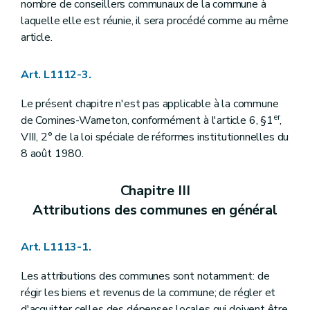
Art. L1123-25
nombre de conseillers communaux de la commune à
Art. L1123-26
laquelle elle est réunie, il sera procédé comme au même
Art. L1123-27
article.
Art. L1123-28
Section
7
– Décret du 8 décembre 2005, art. 15
Art. L1123-29
Art. L1112-3.
Art. L1123-30
Section 8
Des secrétariats des membres du collège communal
Le présent chapitre n'est pas applicable à la commune
Art.
L1123-31
er
de Comines-Warneton, conformément à l'article 6, §1
,
Section
9
Du congé à l'occasion de la naissance ou de l'adoption d'un enfant
Art.
1123-32
VIII, 2° de la loi spéciale de réformes institutionnelles du
Chapitre IV
Le secrétaire et le receveur
8 août 1980.
Section première
Le secrétaire
Art. L1124-1
Art. L1124-2
Chapitre III
Art. L1124-3
Attributions des communes en général
Art. L1124-4
Art. L1124-5
Art. L1124-6
Art. L1113-1.
Art. L1124-7
Art. L1124-8
Les attributions des communes sont notamment: de
Art. L1124-9
Art. L1124-10
régir les biens et revenus de la commune; de régler et
Art. L1124-11
d'acquitter celles des dépenses locales qui doivent être