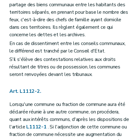
partage des biens communaux entre les habitants des
Art. L1123-6
Art. L1123-7
territoires séparés, en prenant pour base le nombre des
Art. L1123-8
feux, c'est-à-dire des chefs de famille ayant domicile
Art. L1123-9
dans ces territoires. Ils règlent également ce qui
Art.
L1123-10
Art. L1123-11
concerne les dettes et les archives.
Art. L1123-12
En cas de dissentiment entre les conseils communaux,
Art. L1123-13
le différend est tranché par le Conseil d'Etat.
Section 3
La mise en oeuvre de la responsabilité du collège communal
Art. L1123-14
S'il s'élève des contestations relatives aux droits
Section
4
– Décret du 8 décembre 2005, art. 15
résultant de titres ou de possession, les communes
Art. L1123-15
seront renvoyées devant les tribunaux.
Art. L1123-16
Art. L1123-17
Art. L1123-18
Art. L1112-2.
Section
5
– Décret du 8 décembre 2005, art. 15
Art. L1123-19
Lorsqu'une commune ou fraction de commune aura été
Art. L1123-20
déclarée réunie à une autre commune, on procédera,
Art. L1123-21
Art. L1123-22
quant aux intérêts communs, d'après les dispositions de
Section
6
– Décret du 8 décembre 2005, art. 15
l'article
L1112-1
. Si l'adjonction de cette commune ou
Art. L1123-23
fraction de commune nécessite une augmentation du
Art. L1123-24