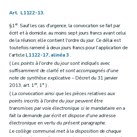
Art. L1561-12
Art. L1561-13
Art. L1122-13.
Partie DEUXIEME
LA SUPRACOMMUNALITE
Livre premier
Les agglomérations et les fédérations de communes
er
§1
. Sauf les cas d'urgence, la convocation se fait par
Titre premier
Organisation des agglomérations et des fédérations de communes
écrit et à domicile, au moins sept jours francs avant celui
Chapitre premier
Dispositions générales
Section première
Délimitations
de la réunion; elle contient l'ordre du jour. Ce délai est
Art. L2111-1
toutefois ramené à deux jours francs pour l'application de
Art. L2111-2
l'article
L1122-17, alinéa 3
.
Section 2
Constitution
Art. L2111-3
(
Les points à l'ordre du jour sont indiqués avec
Art. L2111-4
suffisamment de clarté et sont accompagnés d'une
Section 3
Attributions
note de synthèse explicative
– Décret du 31 janvier
Art. L2111-5
er
2013, art. 1
, 1° ) .
Art. L2111-6
Chapitre II
Organes des agglomérations et des fédérations
(
La convocation ainsi que les pièces relatives aux
Section première
Dispositions générales
points inscrits à l'ordre du jour peuvent être
Art. L2112-1
transmises par voie électronique si le mandataire en a
Art. L2112-2
Art. L2112-3
fait la demande par écrit et dispose d'une adresse
Section 2
Le conseil
électronique en vertu du présent paragraphe.
Sous-section première
Composition
Le collège communal met à la disposition de chaque
Art. L2112-4