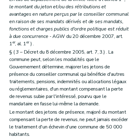
Chapitre II
Les conseils de (secteur)
le montant du jeton et/ou des rétributions et
Section première
Mode de désignation et statut des conseillers de (secteur)
Art. L1412-1
avantages en nature perçus par le conseiller communal
Section 2
Réunions, discussions et décisions des conseils de (secteur)
en raison de ses mandats dérivés et de ses mandats,
Art. L1412-2
fonctions et charges publics d'ordre politique est réduit
Art. L1412-3
Section 3
Attributions
à due concurrence
- AGW du 20 décembre 2007, art.
Art. L1412-4
er
er
1
, al. 1
) .
Art. L1412-5
§ (
3
– Décret du 8 décembre 2005, art. 7, 3.) . La
Art. L1412-6
commune peut, selon les modalités que le
Art. L1412-7
Art. L1412-8
Gouvernement détermine, majorer les jetons de
Chapitre III
Le bureau et le président
présence du conseiller communal qui bénéficie d'autres
Section première
Mode de désignation et statut des membres du bureau et du président
traitements, pensions, indemnités ou allocations légaux
Art. L1413-1
Section 2
Réunions, délibérations et décisions du bureau
ou réglementaires, d'un montant compensant la perte
Art. L1413-2
de revenus subie par l'intéressé, pourvu que le
Section 3
Attributions
mandataire en fasse lui-même la demande.
Art. L1413-3
Le montant des jetons de présence, majoré du montant
Art. L1413-4
Chapitre IV
Le secrétaire
compensant la perte de revenus, ne peut jamais excéder
Art. L1414-1
le traitement d'un échevin d'une commune de 50 000
Titre II
Les actes des autorités de (secteur)
habitants.
Chapitre premier
Disposition générale