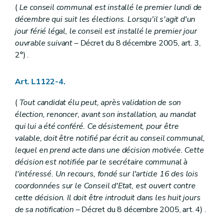
Art. L1232-8
(
Le conseil communal est installé le premier lundi de
Art. L1232-9
décembre qui suit les élections. Lorsqu'il s'agit d'un
Art. L1232-10
Art. L1232-11
jour férié légal, le conseil est installé le premier jour
Art. L1232-12
ouvrable suivant
– Décret du 8 décembre 2005, art. 3,
Section 3
Funérailles, modes de sépulture et rites funéraires
2°) .
Sous-section première
Mise en bière et transport des dépouilles mortelles
Art. L1232-13
Art. L1232-14
Art. L1122-4.
Art. L1232-15
Art. L1232-16
(
Tout candidat élu peut, après validation de son
Art. L1232-17
Sous-section 2
Inhumations
élection, renoncer, avant son installation, au mandat
Art. L1232-17
bis
qui lui a été conféré. Ce désistement, pour être
Art. L1232-18
valable, doit être notifié par écrit au conseil communal,
Art. L1232-19
lequel en prend acte dans une décision motivée. Cette
Art. L1232-20
Art. L1232-21
décision est notifiée par le secrétaire communal à
Sous-section 3
La crémation
l'intéressé. Un recours, fondé sur l'article 16 des lois
Art. L1232-22
coordonnées sur le Conseil d'Etat, est ouvert contre
Art. L1232-23
cette décision. Il doit être introduit dans les huit jours
Art. L1232-24
Art. L1232-25
de sa notification
– Décret du 8 décembre 2005, art. 4) .
Art. L1232-26