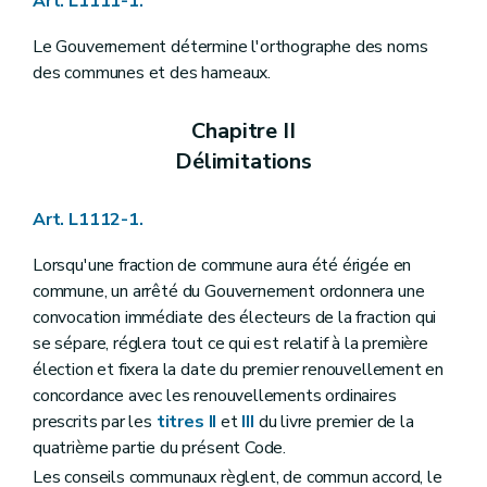
Art. L1111-1.
Art. L1122-23
Art. L1122-24
Le Gouvernement détermine l'orthographe des noms
Art. L1122-25
Art. L1122-26
des communes et des hameaux.
Art. L1122-27
Art. L1122-28
Chapitre II
Art. L1122-29
Section 3
Attributions du conseil communal
Délimitations
Art. L1122-30
Art. L1122-31
Art. L1122-32
Art. L1112-1.
Art. L1122-33
Art. L1122-34
Lorsqu'une fraction de commune aura été érigée en
Art. L1122-35
commune, un arrêté du Gouvernement ordonnera une
Art. L1122-36
convocation immédiate des électeurs de la fraction qui
Art.
L1122-37
Chapitre III
Le bourgmestre et le collège communal
se sépare, réglera tout ce qui est relatif à la première
Section première
Les groupes politiques et le pacte de majorité
élection et fixera la date du premier renouvellement en
Art. L1123-1
concordance avec les renouvellements ordinaires
Art. L1123-2
Section 2
Le collège communal
prescrits par les
titres II
et
III
du livre premier de la
Art. L1123-3
quatrième partie du présent Code.
Art. L1123-4
Les conseils communaux règlent, de commun accord, le
Art.
L1123-5