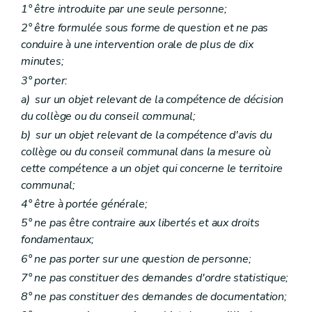
Art. L2212-23
1° être introduite par une seule personne;
Art. L2212-24
2° être formulée sous forme de question et ne pas
Art. L2212-25
Art. L2212-26
conduire à une intervention orale de plus de dix
Art. L2212-27
minutes;
Sous-section 3
Droit à l'information
3° porter:
Art. L2212-28
Art.
L2212-29
a)
sur un objet relevant de la compétence de décision
Art. L2212-30
du collège ou du conseil communal;
Art. L2212-31
b)
sur un objet relevant de la compétence d'avis du
Sous-section 4
Attributions du conseil provincial
Art. L2212-32
collège ou du conseil communal dans la mesure où
Art. L2212-33
cette compétence a un objet qui concerne le territoire
Art. L2212-34
communal;
Art. L2212-35
Art. L2212-36
4° être à portée générale;
Art. L2212-37
5° ne pas être contraire aux libertés et aux droits
Art. L2212-38
fondamentaux;
Section 3
Le collège provincial
Sous-section première
Les groupes politiques - Le pacte de majorité Le mode de désignation et le statut des membres du collège provincial
6° ne pas porter sur une question de personne;
Art. L2212-39
7° ne pas constituer des demandes d'ordre statistique;
Art. L2212-40
Art. L2212-41
8° ne pas constituer des demandes de documentation;
Art. L2212-42