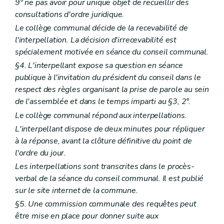
9° ne pas avoir pour unique objet de recueillir des
Art. L2212-43
consultations d'ordre juridique.
Art. L2212-44
Art. L2212-45
Le collège communal décide de la recevabilité de
Sous-section 2
Réunions et délibérations du collège provincial
l'interpellation. La décision d'irrecevabilité est
Art. L2212-46
spécialement motivée en séance du conseil communal.
Sous-section 3
Attributions du collège provincial
Art. L2212-47
§4. L'interpellant expose sa question en séance
Art. L2212-48
publique à l'invitation du président du conseil dans le
Art. L2212-49
respect des règles organisant la prise de parole au sein
Art. L2212-50
de l'assemblée et dans le temps imparti au §3, 2°.
Section 4
Le gouverneur
Art. L2212-51
Le collège communal répond aux interpellations.
Art. L2212-52
L'interpellant dispose de deux minutes pour répliquer
Art. L2212-53
Art. L2212-54
à la réponse, avant la clôture définitive du point de
Art. L2212-55
l'ordre du jour.
Section 5
Le greffier et le receveur
Les interpellations sont transcrites dans le procès-
Sous-section première
Le greffier
verbal de la séance du conseil communal. Il est publié
Art. L2212-56
Art. L2212-57
sur le site internet de la commune.
Art. L2212-58
§5. Une commission communale des requêtes peut
Art. L2212-59
être mise en place pour donner suite aux
Art. L2212-60