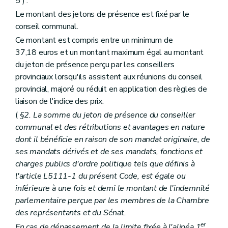
5 ) .
Art. L1332-13
Le montant des jetons de présence est fixé par le
Art. L1332-14
Art. L1332-15
conseil communal.
Art. L1332-16
Ce montant est compris entre un minimum de
Art. L1332-17
37,18 euros et un montant maximum égal au montant
Art. L1332-18
du jeton de présence perçu par les conseillers
Art. L1332-19
Art. L1332-20
provinciaux lorsqu'ils assistent aux réunions du conseil
Art. L1332-21
provincial, majoré ou réduit en application des règles de
Art. L1332-22
liaison de l'indice des prix.
Art. L1332-23
Art. L1332-24
(
§2. La somme du jeton de présence du conseiller
Art. L1332-25
communal et des rétributions et avantages en nature
Art. L1332-26
dont il bénéficie en raison de son mandat originaire, de
Art. L1332-27
ses mandats dérivés et de ses mandats, fonctions et
Art. L1332-28
Art. L1332-29
charges publics d'ordre politique tels que définis à
Art. L1332-30
l'article L5111-1 du présent Code, est égale ou
Art. L1332-31
inférieure à une fois et demi le montant de l'indemnité
Livre IV
Organes territoriaux intracommunaux
Titre premier
Organisation des organes territoriaux intracommunaux
parlementaire perçue par les membres de la Chambre
Chapitre premier
Dispositions générales
des représentants et du Sénat.
Art. L1411-1
er
En cas de dépassement de la limite fixée à l'alinéa 1
,