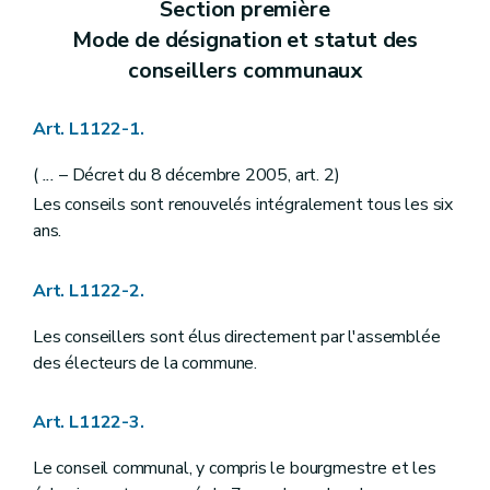
Section première
Art. L1212-1
Art. L1212-2
Mode de désignation et statut des
Art. L1212-3
conseillers communaux
Chapitre III
Nomination
Art. L1213-1
Chapitre IV
Interdictions
Art. L1122-1.
Art. L1214-1
Chapitre V
Régime disciplinaire
Art. L1215-1
(
...
– Décret du 8 décembre 2005, art. 2)
Art. L1215-2
Les conseils sont renouvelés intégralement tous les six
Art. L1215-3
ans.
Art. L1215-4
Art. L1215-5
Art. L1215-6
Art. L1122-2.
Art. L1215-7
Art. L1215-8
Les conseillers sont élus directement par l'assemblée
Art. L1215-9
Art. L1215-10
des électeurs de la commune.
Art. L1215-11
Art. L1215-12
Art. L1122-3.
Art. L1215-13
Art. L1215-14
Art. L1215-15
Le conseil communal, y compris le bourgmestre et les
Art. L1215-16