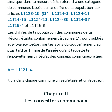
ainsi que, dans la mesure où ils réfèrent à une catégorie
Art. L1133-1
de communes basée sur le chiffre de la population, aux
Art. L1133-2
er
articles
L1123-15, §1
,
L1124-1
,
L1124-11
,
Art. L1133-3
Titre IV
Consultation populaire
L1124-15
,
L1124-21
,
L1124-35
,
L1124-37
,
Chapitre unique
L1125-4
et L1125-8.
Art. L1141-1
Les chiffres de la population des communes de la
Art. L1141-2
Art. L1141-3
er
Région, établis conformément à l'alinéa 1
, sont publiés
Art. L1141-4
au
Moniteur belge
, par les soins du Gouvernement, au
Art. L1141-5
er
plus tard le 1
mai de l'année durant laquelle le
Art. L1141-6
renouvellement intégral des conseils communaux a lieu.
Art. L1141-7
Art. L1141-8
Art. L1141-9
Art. L1121-4.
Art. L1142-10
Art. L1142-11
Il y a dans chaque commune un secrétaire et un receveur.
Art. L1142-12
Art.
L1141-13
Livre II
Administration de la commune
Chapitre II
Titre premier
Le personnel communal
Chapitre premier
Dispositions générales
Les conseillers communaux
Art. L1211-1
Chapitre II
Statut administratif et pécuniaire