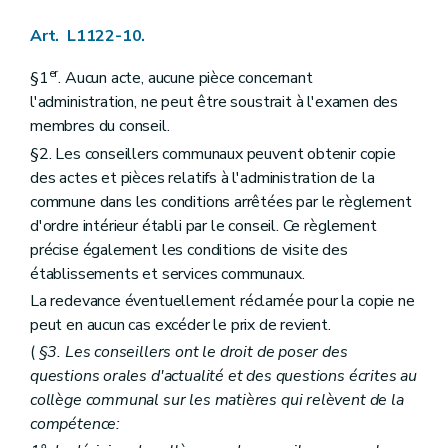
Art. L1523-1
Art. L1523-2
Art. L1122-10.
Art. L1523-3
Art. L1523-4
er
§1
. Aucun acte, aucune pièce concernant
Art. L1523-5
l'administration, ne peut être soustrait à l'examen des
Art. L1523-6
Section 2
Les organes de l'intercommunale
membres du conseil.
Sous-section première
Dispositions générales
§2. Les conseillers communaux peuvent obtenir copie
Art. L1523-7
des actes et pièces relatifs à l'administration de la
Art. L1523-8
Art. L1523-9
commune dans les conditions arrêtées par le règlement
Art. L1523-10
d'ordre intérieur établi par le conseil. Ce règlement
Sous-section 2
L'assemblée générale
précise également les conditions de visite des
Art. L1523-11
établissements et services communaux.
Art. L1523-12
Art. L1523-13
La redevance éventuellement réclamée pour la copie ne
Art. L1523-14
peut en aucun cas excéder le prix de revient.
Sous-section 3
Le conseil d'administration
Art. L1523-15
(
§3. Les conseillers ont le droit de poser des
Art. L1523-16
questions orales d'actualité et des questions écrites au
Sous-section 4
Le comité de rémunération
collège communal sur les matières qui relèvent de la
Art. L1523-17
compétence:
Sous-section 5
Les organes restreints de gestion
Art. L1523-18