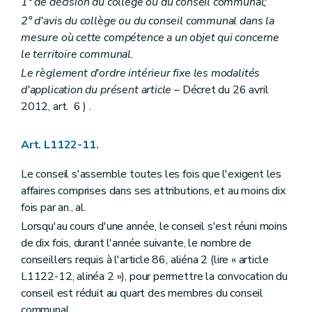
1° de décision du collège ou du conseil communal;
Section 3
La prépondérance provinciale et régionale
2° d'avis du collège ou du conseil communal dans la
Art. L1523-19
Art. L1523-20
mesure où cette compétence a un objet qui concerne
Section 4
Dissolution et liquidation
le territoire communal.
Art. L1523-21
Le règlement d'ordre intérieur fixe les modalités
Art. L1523-22
d'application du présent article
– Décret du 26 avril
Section 5
Dispositions diverses
Art. L1523-23
2012, art. 6 ) .
Art. L1523-24
Art. L1523-25
Chapitre IV
Les relations internationales
Art. L1122-11.
Art. L1524-1
Titre III
Principes de bonne gouvernance
Le conseil s'assemble toutes les fois que l'exigent les
Chapitre premier
Interdictions et incompatibilités
affaires comprises dans ses attributions, et au moins dix
Art. L1531-1
fois par an., al.
Art. L1531-2
Chapitre II
Droits et devoirs
Lorsqu'au cours d'une année, le conseil s'est réuni moins
Art. L1532-1
de dix fois, durant l'année suivante, le nombre de
Art. L1532-2
conseillers requis à l'article 86, aliéna 2 (lire « article
Art. L1532-3
Art. L1532-4
L1122-12, alinéa 2 »), pour permettre la convocation du
Art. L1532-5
conseil est réduit au quart des membres du conseil
Chapitre III
Médiation et charte de l'utilisateur
communal.