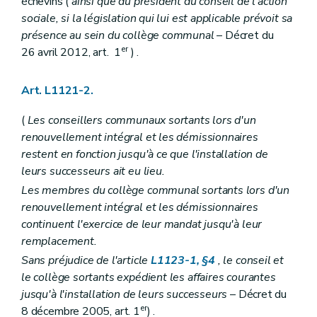
échevins (
ainsi que du président du conseil de l'action
Art. L1124-34
Art. L1124-35
sociale, si la législation qui lui est applicable prévoit sa
Art. L1124-36
présence au sein du collège communal
– Décret du
Art. L1124-37
er
26 avril 2012, art. 1
) .
Art. L1124-38
Art. L1124-39
Art. L1124-40
Art. L1121-2.
Art. L1124-41
Art. L1124-42
(
Les conseillers communaux sortants lors d'un
Art. L1124-43
Art. L1124-44
renouvellement intégral et les démissionnaires
Art. L1124-45
restent en fonction jusqu'à ce que l'installation de
Art. L1124-46
leurs successeurs ait eu lieu.
Art. L1124-47
Art. L1124-48
Les membres du collège communal sortants lors d'un
Art. L1124-49
renouvellement intégral et les démissionnaires
Section 3
De l'évaluation
– Décret du 30 avril 2009, art. 5, al. 1
continuent l'exercice de leur mandat jusqu'à leur
Art.
L1124-50
remplacement.
Chapitre V
Incompatibilités et conflits d'intérêts
Art. L1125-1
Sans préjudice de l'article
L1123-1, §4
, le conseil et
Art. L1125-1
le collège sortants expédient les affaires courantes
Art. L1125-2
jusqu'à l'installation de leurs successeurs
– Décret du
Art.
L1125-3
er
Art. L1125-4
8 décembre 2005, art. 1
) .