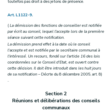
Art. L1512-2
toutefois pas droit à des jetons de présence.
Section 3
Les (
...
– Décret du 9 mars 2007, art. 3) intercommunales
Art. L1512-3
Art. L1512-4
Art. L1122-9.
Art. L1512-5
Section 4
Dispositions communes
(
La démission des fonctions de conseiller est notifiée
Art. L1512-6
par écrit au conseil, lequel l'accepte lors de la première
Art. L1512-7
séance suivant cette notification.
Titre II
Modalités de fonctionnement
Chapitre premier
Les conventions entre communes
La démission prend effet à la date où le conseil
Art. L1521-1
l'accepte et est notifiée par le secrétaire communal à
Art. L1521-2
l'intéressé. Un recours, fondé sur l'article 16 des lois
Art. L1521-3
Chapitre II
Les associations de projet
coordonnées sur le Conseil d'Etat, est ouvert contre
Art. L1522-1
cette décision. Il doit être introduit dans les huit jours
Art. L1522-2
de sa notification
– Décrte du 8 décembre 2005, art. 8)
Art. L1522-3
..
Art. L1522-4
Art. L1522-5
Art. L1522-6
Section 2
Art. L1522-7
Art. L1522-8
Réunions et délibérations des conseils
Chapitre III
Les intercommunales
communaux
Section première
Les statuts