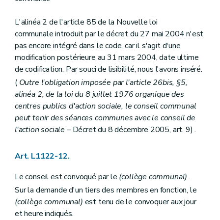
Art. L1533-1
Titre IV
Dispositions transitoires et finales
Art. L1541-1
L'alinéa 2 de l'article 85 de la Nouvelle loi
Art. L1541-2
communale introduit par le décret du 27 mai 2004 n'est
Art. L1541-3
pas encore intégré dans le code, car il s'agit d'une
Art.
1541-4
modification postérieure au 31 mars 2004, date ultime
Titre V
Dispositions diverses
Chapitre unique
de codification. Par souci de lisibilité, nous l'avons inséré.
Art. L1551-1
(
Outre l'obligation imposée par l'article 26bis, §5,
Art. L1551-2
alinéa 2, de la loi du 8 juillet 1976 organique des
Art. L1551-3
Titre VI
Publicité de l'administration
centres publics d'action sociale, le conseil communal
Chapitre unique
peut tenir des séances communes avec le conseil de
Art. L1561-1
l'action sociale
– Décret du 8 décembre 2005, art. 9) .
Art. L1561-2
Art. L1561-3
Art. L1561-4
Art. L1122-12.
Art. L1561-5
Art. L1561-6
Le conseil est convoqué par le
(collège communal)
.
Art. L1561-7
Art. L1561-8
Sur la demande d'un tiers des membres en fonction, le
Art. L1561-9
(collège communal)
est tenu de le convoquer aux jour
Art. L1561-10
et heure indiqués.
Art. L1561-11