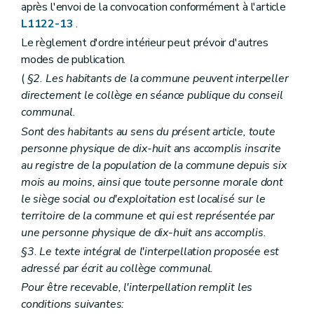
après l'envoi de la convocation conformément à l'article
Art. L2212-3
L1122-13
.
Art. L2212-4
Section 2
Le conseil provincial
Le règlement d'ordre intérieur peut prévoir d'autres
Sous-section première
Mode de désignation et statut des conseillers provinciaux
modes de publication.
Art. L2212-5
(
§2. Les habitants de la commune peuvent interpeller
Art. L2212-6
Art. L2212-7
directement le collège en séance publique du conseil
Art. L2212-8
communal.
Art.
L2212-9
Sont des habitants au sens du présent article, toute
Sous-section 2
Réunions et délibérations du conseil provincial
Art. L2212-10
personne physique de dix-huit ans accomplis inscrite
Art. L2212-11
au registre de la population de la commune depuis six
Art. L2212-12
mois au moins, ainsi que toute personne morale dont
Art. L2212-13
le siège social ou d'exploitation est localisé sur le
Art. L2212-14
Art. L2212-15
territoire de la commune et qui est représentée par
Art. L2212-16
une personne physique de dix-huit ans accomplis.
Art. L2212-17
§3. Le texte intégral de l'interpellation proposée est
Art. L2212-18
Art. L2212-19
adressé par écrit au collège communal.
Art. L2212-20
Pour être recevable, l'interpellation remplit les
Art. L2212-21
conditions suivantes:
Art. L2212-22