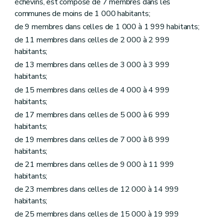
échevins, est composé de 7 membres dans les
Art. L1215-17
communes de moins de 1 000 habitants;
Art. L1215-18
Art. L1215-19
de 9 membres dans celles de 1 000 à 1 999 habitants;
Art. L1215-20
de 11 membres dans celles de 2 000 à 2 999
Art. L1215-21
habitants;
Art. L1215-22
Art. L1215-23
de 13 membres dans celles de 3 000 à 3 999
Art. L1215-24
habitants;
Art. L1215-25
de 15 membres dans celles de 4 000 à 4 999
Art. L1215-26
Art. L1215-27
habitants;
Chapitre VI
Personnel à statut particulier
de 17 membres dans celles de 5 000 à 6 999
Art. L1216-1
habitants;
Art. L1216-2
Art.
L1216-3
de 19 membres dans celles de 7 000 à 8 999
Chapitre
VII
Inaptitude professionnelle – Décret du 30 avril 2009, art. 2)
habitants;
Art.
L1217-1
Art.
L1217-2
de 21 membres dans celles de 9 000 à 11 999
Chapitre
VIII
De la Chambre de recours – Décret du 30 avril 2009, art. 3)
habitants;
Art.
L1218-1
de 23 membres dans celles de 12 000 à 14 999
Art.
L1218-2
habitants;
Art.
L1218-3
Art.
L1218-4
de 25 membres dans celles de 15 000 à 19 999