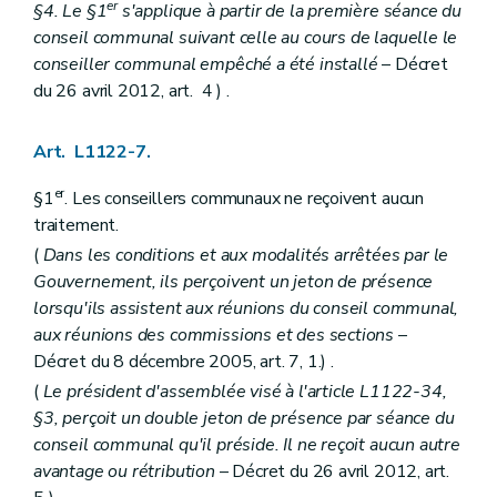
Art. L1315-1
er
§4. Le §1
s'applique à partir de la première séance du
Titre II
Charges et dépenses
conseil communal suivant celle au cours de laquelle le
Chapitre unique
conseiller communal empêché a été installé
– Décret
Art. L1321-1
Art. L1321-2
du 26 avril 2012, art. 4 ) .
Art.
L1321-3
Titre III
Recettes
Art. L1122-7.
Chapitre premier
Dispositions générales
Art. L1331-1
er
Art. L1331-2
§1
. Les conseillers communaux ne reçoivent aucun
Art. L1331-3
traitement.
Chapitre II
Financement général des communes
(
Dans les conditions et aux modalités arrêtées par le
Art. L1332-1
Art. L1332-2
Gouvernement, ils perçoivent un jeton de présence
Art. L1332-3
lorsqu'ils assistent aux réunions du conseil communal,
Art. L1332-4
aux réunions des commissions et des sections
–
Art. L1332-5
Décret du 8 décembre 2005, art. 7, 1.) .
Art. L1332-6
Art. L1332-7
(
Le président d'assemblée visé à l'article L1122-34,
Art. L1332-8
§3, perçoit un double jeton de présence par séance du
Art. L1332-9
conseil communal qu'il préside. Il ne reçoit aucun autre
Art. L1332-10
Art. L1332-11
avantage ou rétribution
– Décret du 26 avril 2012, art.
Art. L1332-12