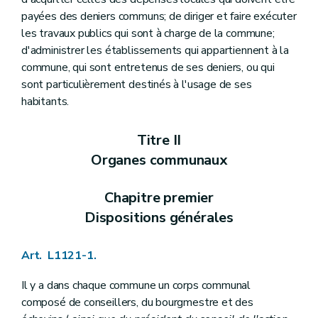
Art. L1124-12
payées des deniers communs; de diriger et faire exécuter
Art. L1124-13
les travaux publics qui sont à charge de la commune;
Art. L1124-14
Art. L1124-15
d'administrer les établissements qui appartiennent à la
Art. L1124-16
commune, qui sont entretenus de ses deniers, ou qui
Art. L1124-17
sont particulièrement destinés à l'usage de ses
Art. L1124-18
habitants.
Art. L1124-19
Art. L1124-20
Section 2
Le (
directeur financier
– Décret du 18 avril 2013, art. 47)
Titre II
Art. L1124-21
Art. L1124-22
Organes communaux
Art. L1124-23
Art. L1124-24
Chapitre premier
Art. L1124-25
Art. L1124-26
Dispositions générales
Art. L1124-27
Art. L1124-28
Art. L1124-29
Art. L1121-1.
Art. L1124-30
Art. L1124-31
Il y a dans chaque commune un corps communal
Art. L1124-32
composé de conseillers, du bourgmestre et des
Art. L1124-33