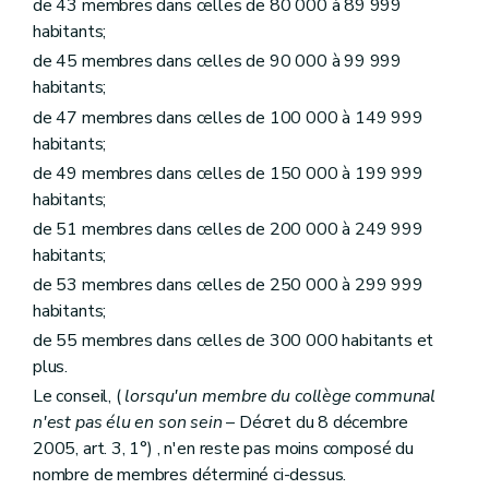
de 43 membres dans celles de 80 000 à 89 999
Art.
L1231-3bis
habitants;
Section 2
Régies communales autonomes
Art. L1231-4
de 45 membres dans celles de 90 000 à 99 999
Art. L1231-5
habitants;
Art. L1231-6
Art. L1231-7
de 47 membres dans celles de 100 000 à 149 999
Art. L1231-8
habitants;
Art. L1231-9
de 49 membres dans celles de 150 000 à 199 999
Art. L1231-10
habitants;
Art. L1231-11
Art. L1231-12
de 51 membres dans celles de 200 000 à 249 999
Chapitre II
Funérailles et sépultures
habitants;
Section première
Définitions
Art. L1232-1
de 53 membres dans celles de 250 000 à 299 999
Section 2
Lieux de sépulture
habitants;
Sous-section première
Les cimetières et établissements crématoires communaux ou intercommunaux
de 55 membres dans celles de 300 000 habitants et
Art. L1232-2
Art. L1232-3
plus.
Art. L1232-4
Le conseil, (
lorsqu'un membre du collège communal
Art. L1232-5
n'est pas élu en son sein
– Décret du 8 décembre
Art. L1232-6
Sous-section 2
Les concessions
2005, art. 3, 1°) , n'en reste pas moins composé du
Art. L1232-7
nombre de membres déterminé ci-dessus.