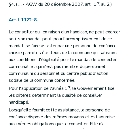
Art. L1421-1
er
§4. (
...
- AGW du 20 décembre 2007, art. 1
, al. 2 )
Chapitre II
Rédaction et publication des actes
Art. L1422-1
Art. L1422-2
Art. L1122-8.
Titre III
Consultation populaire
Chapitre unique
Le conseiller qui, en raison d'un handicap, ne peut exercer
Art. L1431-1
seul son mandat peut, pour l'accomplissement de ce
Titre IV
Administration des (secteurs)
mandat, se faire assister par une personne de confiance
Chapitre unique
Art. L1441-1
choisie parmi les électeurs de la commune qui satisfont
Titre V
Les finances des (secteurs)
aux conditions d'éligibilité pour le mandat de conseiller
Chapitre unique
communal, et qui n'est pas membre du personnel
Art. L1451-1
communal ni du personnel du centre public d'action
Art. L1451-2
Art. L1451-3
sociale de la commune concernée.
Livre V
De la coopération entre communes
er
Pour l'application de l'alinéa 1
, le Gouvernement fixe
Titre premier
Dispositions générales
les critères déterminant la qualité de conseiller
Chapitre premier
Champ d'application
Art. L1511-1
handicapé.
Chapitre II
Les modes de coopération
Lorsqu'elle fournit cette assistance, la personne de
Section première
Les conventions entre communes
confiance dispose des mêmes moyens et est soumise
Art. L1512-1
Section 2
Les associations de projet
aux mêmes obligations que le conseiller. Elle n'a