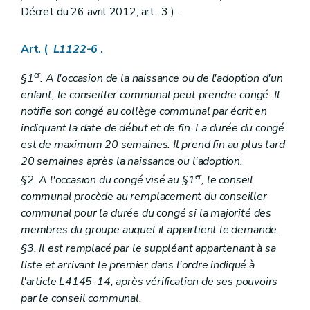
Décret du 26 avril 2012, art. 3 ) .
Chapitre II
Actions judiciaires
Section première
Dispositions générales
Art. L1242-1
Art. (
L1122-6
.
Section 2
Exercice par un contribuable des actions en justice appartenant à la commune
Art. L1242-2
er
Livre III
Finances communales
§1
. A l'occasion de la naissance ou de l'adoption d'un
Titre premier
Budget et comptes
enfant, le conseiller communal peut prendre congé. Il
Chapitre premier
Dispositions générales
notifie son congé au collège communal par écrit en
Art. L1311-1
indiquant la date de début et de fin. La durée du congé
Art. L1311-2
Art. L1311-3
est de maximum 20 semaines. Il prend fin au plus tard
Art. L1311-4
20 semaines après la naissance ou l'adoption.
Art. L1311-5
er
§2. A l'occasion du congé visé au §1
, le conseil
Art. L1311-6
Chapitre II
Adoption du budget et règlement des comptes
communal procède au remplacement du conseiller
Art. L1312-1
communal pour la durée du congé si la majorité des
Art. L1312-2
membres du groupe auquel il appartient le demande.
Chapitre III
Publicité du budget et des comptes
Art. L1313-1
§3. Il est remplacé par le suppléant appartenant à sa
Chapitre IV
Equilibre budgétaire
liste et arrivant le premier dans l'ordre indiqué à
Art. L1314-1
l'article L4145-14, après vérification de ses pouvoirs
Art. L1314-2
par le conseil communal.
Chapitre V
Règlement général de la comptabilité communale