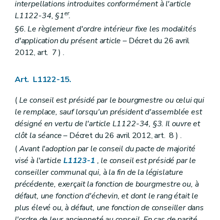
Art. L2212-61
interpellations introduites conformément à l'article
Sous-section 2
Le receveur
er
L1122-34, §1
.
Art. L2212-62
§6. Le règlement d'ordre intérieur fixe les modalités
Art. L2212-63
Art. L2212-64
d'application du présent article
– Décret du 26 avril
Art. L2212-65
2012, art. 7 ) .
Art. L2212-66
Art. L2212-67
Art. L2212-68
Art. L1122-15.
Art. L2212-69
Art. L2212-70
(
Le conseil est présidé par le bourgmestre ou celui qui
Art. L2212-71
le remplace, sauf lorsqu'un président d'assemblée est
Art. L2212-72
Section 6
Les commissaires d'arrondissement
désigné en vertu de l'article L1122-34, §3. Il ouvre et
Art. L2212-73
clôt la séance
– Décret du 26 avril 2012, art. 8 ) .
Section 7
Incompatibilités et conflits d'intérêts
(
Avant l'adoption par le conseil du pacte de majorité
Art. L2212-74
visé à l'article
L1123-1
, le conseil est présidé par le
Art. L2212-75
Art. L2212-76
conseiller communal qui, à la fin de la législature
Art. L2212-77
précédente, exerçait la fonction de bourgmestre ou, à
Art. L2212-78
défaut, une fonction d'échevin, et dont le rang était le
Art. L2212-79
Art. L2212-80
plus élevé ou, à défaut, une fonction de conseiller dans
Art. L2212-81
l'ordre de leur ancienneté au conseil. En cas de parité