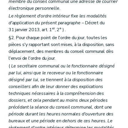
Art. L2112-5
membre du conseil communal une adresse de courrier
Art. L2112-6
électronique personnelle.
Art. L2112-7
Le règlement d'ordre intérieur fixe les modalités
Sous-section 2
Attributions
Art. L2112-8
d'application du présent paragraphe
– Décret du
Section 3
Le collège
er
31 janvier 2013, art. 1
, 2° ) .
Art. L2112-9
§2. Pour chaque point de l'ordre du jour, toutes les
Art. L2112-10
Art. L2112-11
pièces s'y rapportant sont mises, à la disposition, sans
Art. L2112-12
déplacement, des membres du conseil communal dès
Art. L2112-13
l'envoi de l'ordre du jour.
Art. L2112-14
Art. L2112-15
(
Le secrétaire communal ou le fonctionnaire désigné
Chapitre III
Actes des autorités des fédérations et des agglomérations de communes
par lui, ainsi que le receveur ou le fonctionnaire
Art. L2113-1
désigné par lui, se tiennent à la disposition des
Art. L2113-2
conseillers afin de leur donner des explications
Art. L2113-3
Titre II
Administration des agglomérations et des fédérations de communes
techniques nécessaires à la compréhension des
Chapitre premier
Le personnel
dossiers, et cela pendant au moins deux périodes
Art. L2121-1
précédant la séance du conseil communal, dont une
Art. L2121-2
période durant les heures normales d'ouverture des
Art. L2121-3
Chapitre II
Administration des biens
bureaux et une période en dehors de ces heures. Le
Art. L2122-1
règlement d'ordre intérieur détermine les modalités