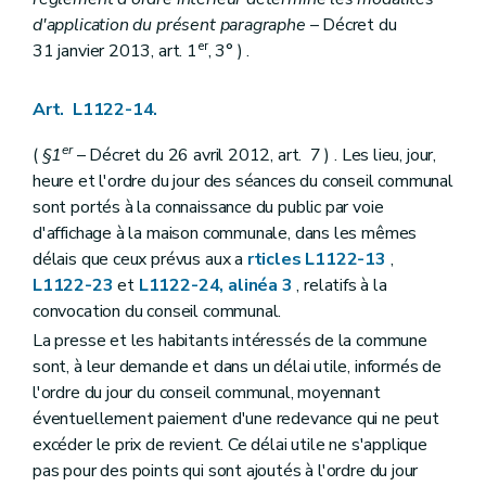
Chapitre III
Administration de certains services
d'application du présent paragraphe
– Décret du
Art. L2123-1
er
31 janvier 2013, art. 1
, 3° ) .
Art. L2123-2
Art. L2123-3
Titre III
Finances des agglomérations et fédérations de communes
Art. L1122-14.
Chapitre unique
Art. L2131-1
er
(
§1
– Décret du 26 avril 2012, art. 7 ) . Les lieu, jour,
Art. L2131-2
Art. L2131-3
heure et l'ordre du jour des séances du conseil communal
Art. L2131-4
sont portés à la connaissance du public par voie
Art. L2131-5
d'affichage à la maison communale, dans les mêmes
Art. L2131-6
Art. L2131-7
délais que ceux prévus aux a
rticles L1122-13
,
Titre IV
La concertation
L1122-23
et
L1122-24, alinéa 3
, relatifs à la
Chapitre unique
convocation du conseil communal.
Art. L2141-1
Livre II
Les provinces
La presse et les habitants intéressés de la commune
Titre premier
Organisation des provinces
sont, à leur demande et dans un délai utile, informés de
Chapitre premier
Dispositions générales
l'ordre du jour du conseil communal, moyennant
Art. L2211-1
éventuellement paiement d'une redevance qui ne peut
Chapitre II
Organes provinciaux
Section première
Dispositions générales
excéder le prix de revient. Ce délai utile ne s'applique
Art. L2212-1
pas pour des points qui sont ajoutés à l'ordre du jour
Art. L2212-2