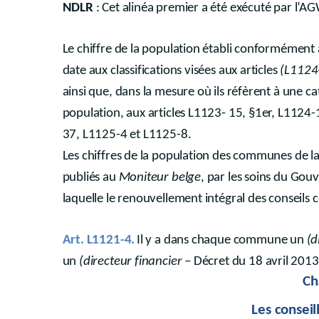
NDLR
: Cet alinéa premier a été exécuté par l’
Le chiffre de la population établi conformément 
date aux classifications visées aux articles
(L1124
ainsi que, dans la mesure où ils réfèrent à une c
population, aux articles L1123- 15, §1er, L112
37, L1125-4 et L1125-8.
Les chiffres de la population des communes de la
publiés au
Moniteur belge
, par les soins du Gou
laquelle le renouvellement intégral des conseils
Art. L1121-4.
Il y a dans chaque commune un
(d
un
(directeur financier
– Décret du 18 avril 2013
Ch
Les consei