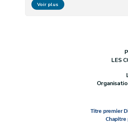
Livre I
Tutelle
Voir plus
Livre II
Publicité de l’administration
Livre III
Finances des provinces et des commu
Livre IV
(Transmission des données budgétaires, comp
Livre V
(Opérations patrimoniales - Décret d
Partie IV
ELECTIONS
Livre I
Election des organes
P
Livre
II
Système de vote automatisé lors des élec
LES 
Partie V
(SUR LES OBLIGATIONS DES MANDATAIRES EN MATIERE DE DECLARAT
Livre I
Définitions
Livre II
Sur les déclarations
Organisati
Livre III
(Sur les rétributions et d'avantages en nature payés dan
Livre IV
Sur la procédure de contrôle des décl
Livre V
Sur la publicité des déclarations et d
Titre premier D
Livre VI
Disposition diverses
Chapitre
Partie VI
DISPOSITIONS DIVERSES