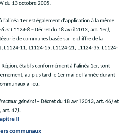
AGW du 13 octobre 2005.
à l’alinéa 1er est également d’application à la même
-6 et L1124-8
– Décret du 18 avril 2013, art. 1er
)
,
atégorie de communes basée sur le chiffre de la
4-1, L1124-11, L1124-15, L1124-21, L1124-35, L1124-
 Région, établis conformément à l'alinéa 1er, sont
vernement, au plus tard le 1er mai de l'année durant
 communaux a lieu.
irecteur général
– Décret du 18 avril 2013, art. 46
)
et
, art. 47
)
.
apitre II
llers communaux