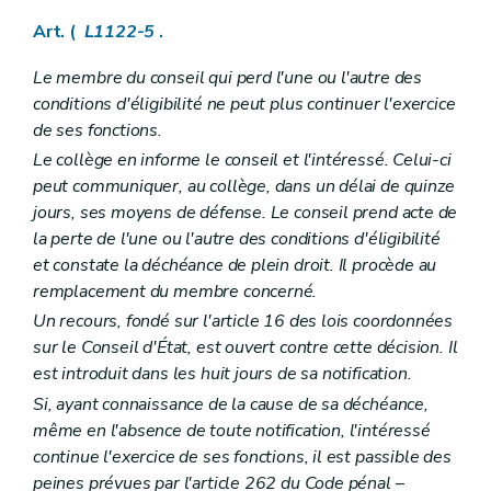
Art. L1232-27
Art. L1232-28
Art. (
L1122-5
.
Art. L1232-29
Section 4
Dispositions finales
Le membre du conseil qui perd l'une ou l'autre des
Art. L1232-30
conditions d'éligibilité ne peut plus continuer l'exercice
Art. L1232-31
de ses fonctions.
Art. L1232-32
Chapitre III
Etablissements publics
Le collège en informe le conseil et l'intéressé. Celui-ci
Art. L1233-1
peut communiquer, au collège, dans un délai de quinze
Art. L1233-2
jours, ses moyens de défense. Le conseil prend acte de
Art. L1233-3
Chapitre
IV
Les ASBL communales
– Décret du 26 avril 2012, art. 29)
la perte de l'une ou l'autre des conditions d'éligibilité
Art.
L1234-1
et constate la déchéance de plein droit. Il procède au
Art.
L1234-2
remplacement du membre concerné.
Art.
1234-3
Un recours, fondé sur l'article 16 des lois coordonnées
Art.
L1234-4
Art.
L1234-5
sur le Conseil d'État, est ouvert contre cette décision. Il
Art. L1234-6
est introduit dans les huit jours de sa notification.
Titre IV
Responsabilité et actions judiciaires
Si, ayant connaissance de la cause de sa déchéance,
Chapitre premier
Responsabilité civile des communes
Art. L1241-1
même en l'absence de toute notification, l'intéressé
Art. L1241-2
continue l'exercice de ses fonctions, il est passible des
Art. L1241-3
peines prévues par l'article 262 du Code pénal
–
Chapitre II
Actions judiciaires