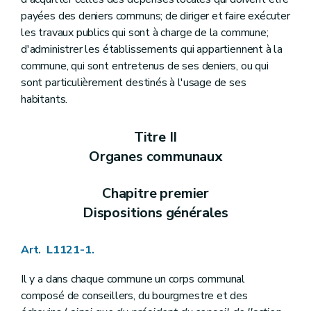
Art. L1124-13
payées des deniers communs; de diriger et faire exécuter
Art. L1124-14
les travaux publics qui sont à charge de la commune;
Art. L1124-15
Art. L1124-16
d'administrer les établissements qui appartiennent à la
Art. L1124-17
commune, qui sont entretenus de ses deniers, ou qui
Art. L1124-18
sont particulièrement destinés à l'usage de ses
Art. L1124-19
habitants.
Art. L1124-20
Section 2
Le (
directeur financier
– Décret du 18 avril 2013, art. 47)
Art. L1124-21
Titre II
Art. L1124-22
Art. L1124-23
Organes communaux
Art. L1124-24
Art. L1124-25
Chapitre premier
Art. L1124-26
Art. L1124-27
Dispositions générales
Art. L1124-28
Art. L1124-29
Art. L1124-30
Art. L1121-1.
Art. L1124-31
Art. L1124-32
Il y a dans chaque commune un corps communal
Art. L1124-33
composé de conseillers, du bourgmestre et des
Art. L1124-34