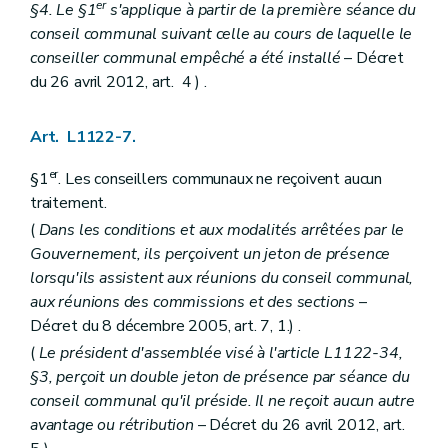
Titre II
Charges et dépenses
er
§4. Le §1
s'applique à partir de la première séance du
Chapitre unique
conseil communal suivant celle au cours de laquelle le
Art. L1321-1
conseiller communal empêché a été installé
– Décret
Art. L1321-2
Art.
L1321-3
du 26 avril 2012, art. 4 ) .
Titre III
Recettes
Chapitre premier
Dispositions générales
Art. L1122-7.
Art. L1331-1
Art. L1331-2
er
Art. L1331-3
§1
. Les conseillers communaux ne reçoivent aucun
Chapitre II
Financement général des communes
traitement.
Art. L1332-1
(
Dans les conditions et aux modalités arrêtées par le
Art. L1332-2
Art. L1332-3
Gouvernement, ils perçoivent un jeton de présence
Art. L1332-4
lorsqu'ils assistent aux réunions du conseil communal,
Art. L1332-5
aux réunions des commissions et des sections
–
Art. L1332-6
Décret du 8 décembre 2005, art. 7, 1.) .
Art. L1332-7
Art. L1332-8
(
Le président d'assemblée visé à l'article L1122-34,
Art. L1332-9
§3, perçoit un double jeton de présence par séance du
Art. L1332-10
conseil communal qu'il préside. Il ne reçoit aucun autre
Art. L1332-11
Art. L1332-12
avantage ou rétribution
– Décret du 26 avril 2012, art.
Art. L1332-13