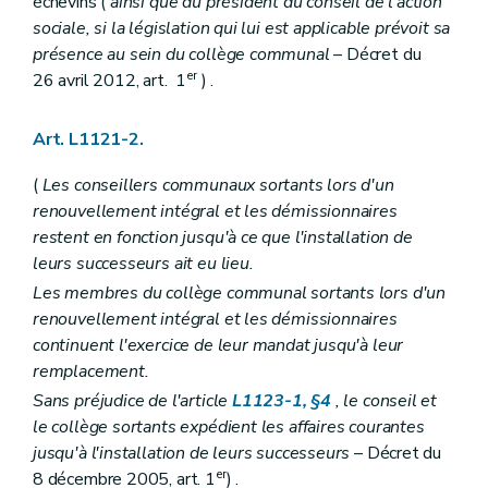
échevins (
ainsi que du président du conseil de l'action
Art. L1124-35
Art. L1124-36
sociale, si la législation qui lui est applicable prévoit sa
Art. L1124-37
présence au sein du collège communal
– Décret du
Art. L1124-38
er
26 avril 2012, art. 1
) .
Art. L1124-39
Art. L1124-40
Art. L1124-41
Art. L1121-2.
Art. L1124-42
Art. L1124-43
(
Les conseillers communaux sortants lors d'un
Art. L1124-44
Art. L1124-45
renouvellement intégral et les démissionnaires
Art. L1124-46
restent en fonction jusqu'à ce que l'installation de
Art. L1124-47
leurs successeurs ait eu lieu.
Art. L1124-48
Art. L1124-49
Les membres du collège communal sortants lors d'un
Section 3
De l'évaluation
– Décret du 30 avril 2009, art. 5, al. 1
renouvellement intégral et les démissionnaires
Art.
L1124-50
continuent l'exercice de leur mandat jusqu'à leur
Chapitre V
Incompatibilités et conflits d'intérêts
remplacement.
Art. L1125-1
Art. L1125-1
Sans préjudice de l'article
L1123-1, §4
, le conseil et
Art. L1125-2
le collège sortants expédient les affaires courantes
Art.
L1125-3
jusqu'à l'installation de leurs successeurs
– Décret du
Art. L1125-4
er
Art. L1125-5
8 décembre 2005, art. 1
) .