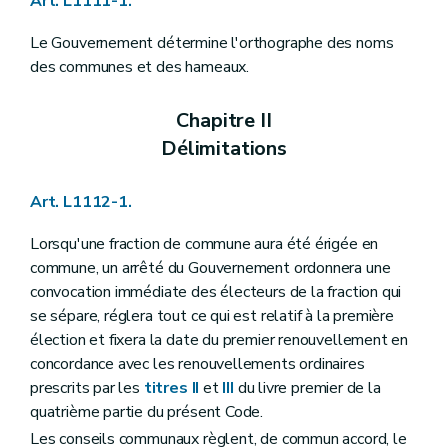
Art. L1111-1.
Art. L1122-23
Art. L1122-24
Le Gouvernement détermine l'orthographe des noms
Art. L1122-25
Art. L1122-26
des communes et des hameaux.
Art. L1122-27
Art. L1122-28
Chapitre II
Art. L1122-29
Section 3
Attributions du conseil communal
Délimitations
Art. L1122-30
Art. L1122-31
Art. L1122-32
Art. L1112-1.
Art. L1122-33
Art. L1122-34
Lorsqu'une fraction de commune aura été érigée en
Art. L1122-35
commune, un arrêté du Gouvernement ordonnera une
Art. L1122-36
convocation immédiate des électeurs de la fraction qui
Chapitre III
Le bourgmestre et le collège communal
Section première
Les groupes politiques et le pacte de majorité
se sépare, réglera tout ce qui est relatif à la première
Art. L1123-1
élection et fixera la date du premier renouvellement en
Art. L1123-2
concordance avec les renouvellements ordinaires
Section 2
Le collège communal
Art. L1123-3
prescrits par les
titres II
et
III
du livre premier de la
Art. L1123-4
quatrième partie du présent Code.
Art.
L1123-5
Les conseils communaux règlent, de commun accord, le
Art. L1123-6