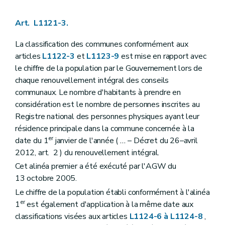
Art. L1125-6
Art.
L1125-7
Art. L1121-3.
Art. L1125-8
Art. L1125-9
Art. L1125-10
La classification des communes conformément aux
Art.
L1125-11
articles
L1122-3
et
L1123-9
est mise en rapport avec
Art.
L1125-12
le chiffre de la population par le Gouvernement lors de
Chapitre VI
Le serment
chaque renouvellement intégral des conseils
Art. L1126-1
Art. L1126-2
communaux. Le nombre d'habitants à prendre en
Art. L1126-3
considération est le nombre de personnes inscrites au
Art. L1126-4
Registre national des personnes physiques ayant leur
Art. L1126-5
résidence principale dans la commune concernée à la
Titre III
Actes des autorités communales
Chapitre premier
Disposition générale
er
date du 1
janvier de l'année (
...
– Décret du 26–avril
Art. L1131-1
2012, art. 2 ) du renouvellement intégral.
Chapitre II
Rédaction des actes
Cet alinéa premier a été exécuté par l'AGW du
Art. L1132-1
Art. L1132-2
13 octobre 2005.
Art. L1132-3
Le chiffre de la population établi conformément à l'alinéa
Art. L1132-4
er
1
est également d'application à la même date aux
Art. L1132-5
Chapitre III
Publication des actes
classifications visées aux articles
L1124-6 à L1124-8
,
Art. L1133-1