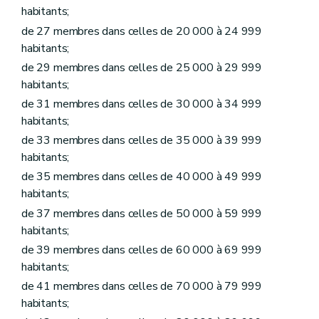
Art.
L1218-6
habitants;
Art.
L1218-7
Art.
L1218-8
de 27 membres dans celles de 20 000 à 24 999
Art.
L1218-9
habitants;
Art.
L1218-10
de 29 membres dans celles de 25 000 à 29 999
Art.
L1218-11
Titre II
Administration des biens de la commune
habitants;
Chapitre premier
Donations et legs à la commune et aux établissements publics existant dans la commune
de 31 membres dans celles de 30 000 à 34 999
Art. L1221-1
habitants;
Art. L1221-2
Chapitre II
Contrats
de 33 membres dans celles de 35 000 à 39 999
Art. L1222-1
habitants;
Art. L1222-2
de 35 membres dans celles de 40 000 à 49 999
Art. L1222-3
Art. L1222-4
habitants;
Chapitre III
Voirie communale
de 37 membres dans celles de 50 000 à 59 999
Art. L1223-1
habitants;
Titre III
Administration de certains services communaux
Chapitre premier
Régies communales
de 39 membres dans celles de 60 000 à 69 999
Section première
Régies communales ordinaires
habitants;
Art. L1231-1
de 41 membres dans celles de 70 000 à 79 999
Art. L1231-2
Art. L1231-3
habitants;
Art.
L1231-3bis