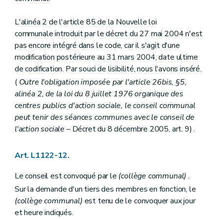
Titre IV
Dispositions transitoires et finales
Art. L1541-1
Art. L1541-2
L'alinéa 2 de l'article 85 de la Nouvelle loi
Art. L1541-3
communale introduit par le décret du 27 mai 2004 n'est
Art.
1541-4
pas encore intégré dans le code, car il s'agit d'une
Titre V
Dispositions diverses
modification postérieure au 31 mars 2004, date ultime
Chapitre unique
Art. L1551-1
de codification. Par souci de lisibilité, nous l'avons inséré.
Art. L1551-2
(
Outre l'obligation imposée par l'article 26bis, §5,
Art. L1551-3
alinéa 2, de la loi du 8 juillet 1976 organique des
Titre VI
Publicité de l'administration
Chapitre unique
centres publics d'action sociale, le conseil communal
Art. L1561-1
peut tenir des séances communes avec le conseil de
Art. L1561-2
l'action sociale
– Décret du 8 décembre 2005, art. 9) .
Art. L1561-3
Art. L1561-4
Art. L1561-5
Art. L1122-12.
Art. L1561-6
Art. L1561-7
Le conseil est convoqué par le
(collège communal)
.
Art. L1561-8
Art. L1561-9
Sur la demande d'un tiers des membres en fonction, le
Art. L1561-10
(collège communal)
est tenu de le convoquer aux jour
Art. L1561-11
et heure indiqués.
Art. L1561-12