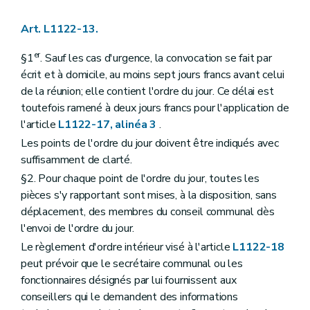
Art. L1561-13
Partie DEUXIEME
LA SUPRACOMMUNALITE
Art. L1122-13.
Livre premier
Les agglomérations et les fédérations de communes
Titre premier
Organisation des agglomérations et des fédérations de communes
er
§1
. Sauf les cas d'urgence, la convocation se fait par
Chapitre premier
Dispositions générales
écrit et à domicile, au moins sept jours francs avant celui
Section première
Délimitations
Art. L2111-1
de la réunion; elle contient l'ordre du jour. Ce délai est
Art. L2111-2
toutefois ramené à deux jours francs pour l'application de
Section 2
Constitution
l'article
L1122-17, alinéa 3
.
Art. L2111-3
Art. L2111-4
Les points de l'ordre du jour doivent être indiqués avec
Section 3
Attributions
suffisamment de clarté.
Art. L2111-5
§2. Pour chaque point de l'ordre du jour, toutes les
Art. L2111-6
Chapitre II
Organes des agglomérations et des fédérations
pièces s'y rapportant sont mises, à la disposition, sans
Section première
Dispositions générales
déplacement, des membres du conseil communal dès
Art. L2112-1
l'envoi de l'ordre du jour.
Art. L2112-2
Art. L2112-3
Le règlement d'ordre intérieur visé à l'article
L1122-18
Section 2
Le conseil
peut prévoir que le secrétaire communal ou les
Sous-section première
Composition
fonctionnaires désignés par lui fournissent aux
Art. L2112-4
conseillers qui le demandent des informations
Art. L2112-5