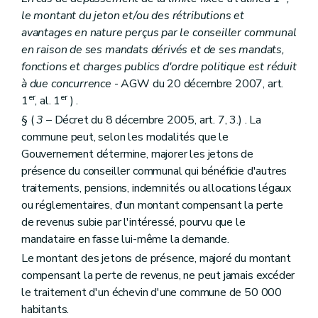
Section première
Mode de désignation et statut des conseillers de (secteur)
le montant du jeton et/ou des rétributions et
Art. L1412-1
Section 2
Réunions, discussions et décisions des conseils de (secteur)
avantages en nature perçus par le conseiller communal
Art. L1412-2
en raison de ses mandats dérivés et de ses mandats,
Art. L1412-3
fonctions et charges publics d'ordre politique est réduit
Section 3
Attributions
Art. L1412-4
à due concurrence
- AGW du 20 décembre 2007, art.
Art. L1412-5
er
er
1
, al. 1
) .
Art. L1412-6
§ (
3
– Décret du 8 décembre 2005, art. 7, 3.) . La
Art. L1412-7
commune peut, selon les modalités que le
Art. L1412-8
Chapitre III
Le bureau et le président
Gouvernement détermine, majorer les jetons de
Section première
Mode de désignation et statut des membres du bureau et du président
présence du conseiller communal qui bénéficie d'autres
Art. L1413-1
traitements, pensions, indemnités ou allocations légaux
Section 2
Réunions, délibérations et décisions du bureau
Art. L1413-2
ou réglementaires, d'un montant compensant la perte
Section 3
Attributions
de revenus subie par l'intéressé, pourvu que le
Art. L1413-3
mandataire en fasse lui-même la demande.
Art. L1413-4
Le montant des jetons de présence, majoré du montant
Chapitre IV
Le secrétaire
Art. L1414-1
compensant la perte de revenus, ne peut jamais excéder
Titre II
Les actes des autorités de (secteur)
le traitement d'un échevin d'une commune de 50 000
Chapitre premier
Disposition générale
habitants.
Art. L1421-1