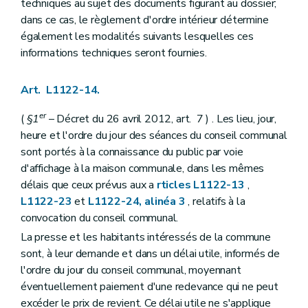
Art. L2112-6
techniques au sujet des documents figurant au dossier;
Art. L2112-7
dans ce cas, le règlement d'ordre intérieur détermine
Sous-section 2
Attributions
également les modalités suivants lesquelles ces
Art. L2112-8
informations techniques seront fournies.
Section 3
Le collège
Art. L2112-9
Art. L2112-10
Art. L1122-14.
Art. L2112-11
Art. L2112-12
er
Art. L2112-13
(
§1
– Décret du 26 avril 2012, art. 7 ) . Les lieu, jour,
Art. L2112-14
heure et l'ordre du jour des séances du conseil communal
Art. L2112-15
sont portés à la connaissance du public par voie
Chapitre III
Actes des autorités des fédérations et des agglomérations de communes
d'affichage à la maison communale, dans les mêmes
Art. L2113-1
Art. L2113-2
délais que ceux prévus aux a
rticles L1122-13
,
Art. L2113-3
L1122-23
et
L1122-24, alinéa 3
, relatifs à la
Titre II
Administration des agglomérations et des fédérations de communes
convocation du conseil communal.
Chapitre premier
Le personnel
Art. L2121-1
La presse et les habitants intéressés de la commune
Art. L2121-2
sont, à leur demande et dans un délai utile, informés de
Art. L2121-3
l'ordre du jour du conseil communal, moyennant
Chapitre II
Administration des biens
éventuellement paiement d'une redevance qui ne peut
Art. L2122-1
Chapitre III
Administration de certains services
excéder le prix de revient. Ce délai utile ne s'applique