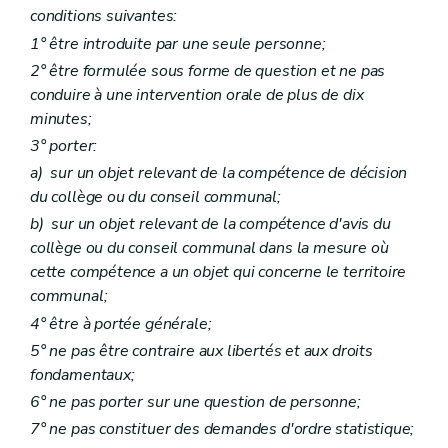
conditions suivantes:
Art. L2212-4
Section 2
Le conseil provincial
1° être introduite par une seule personne;
Sous-section première
Mode de désignation et statut des conseillers provinciaux
2° être formulée sous forme de question et ne pas
Art. L2212-5
Art. L2212-6
conduire à une intervention orale de plus de dix
Art. L2212-7
minutes;
Art. L2212-8
3° porter:
Art.
L2212-9
Sous-section 2
Réunions et délibérations du conseil provincial
a)
sur un objet relevant de la compétence de décision
Art. L2212-10
du collège ou du conseil communal;
Art. L2212-11
b)
sur un objet relevant de la compétence d'avis du
Art. L2212-12
Art. L2212-13
collège ou du conseil communal dans la mesure où
Art. L2212-14
cette compétence a un objet qui concerne le territoire
Art. L2212-15
communal;
Art. L2212-16
Art. L2212-17
4° être à portée générale;
Art. L2212-18
5° ne pas être contraire aux libertés et aux droits
Art. L2212-19
fondamentaux;
Art. L2212-20
Art. L2212-21
6° ne pas porter sur une question de personne;
Art. L2212-22
7° ne pas constituer des demandes d'ordre statistique;
Art. L2212-23