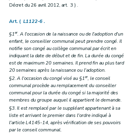
Décret du 26 avril 2012, art. 3 ) .
Section première
Dispositions générales
Art. L1242-1
Section 2
Exercice par un contribuable des actions en justice appartenant à la commune
Art. (
L1122-6
.
Art. L1242-2
Livre III
Finances communales
er
Titre premier
Budget et comptes
§1
. A l'occasion de la naissance ou de l'adoption d'un
Chapitre premier
Dispositions générales
enfant, le conseiller communal peut prendre congé. Il
Art. L1311-1
notifie son congé au collège communal par écrit en
Art. L1311-2
indiquant la date de début et de fin. La durée du congé
Art. L1311-3
Art. L1311-4
est de maximum 20 semaines. Il prend fin au plus tard
Art. L1311-5
20 semaines après la naissance ou l'adoption.
Art. L1311-6
er
§2. A l'occasion du congé visé au §1
, le conseil
Chapitre II
Adoption du budget et règlement des comptes
Art. L1312-1
communal procède au remplacement du conseiller
Art. L1312-2
communal pour la durée du congé si la majorité des
Chapitre III
Publicité du budget et des comptes
membres du groupe auquel il appartient le demande.
Art. L1313-1
Chapitre IV
Equilibre budgétaire
§3. Il est remplacé par le suppléant appartenant à sa
Art. L1314-1
liste et arrivant le premier dans l'ordre indiqué à
Art. L1314-2
l'article L4145-14, après vérification de ses pouvoirs
Chapitre V
Règlement général de la comptabilité communale
par le conseil communal.
Art. L1315-1