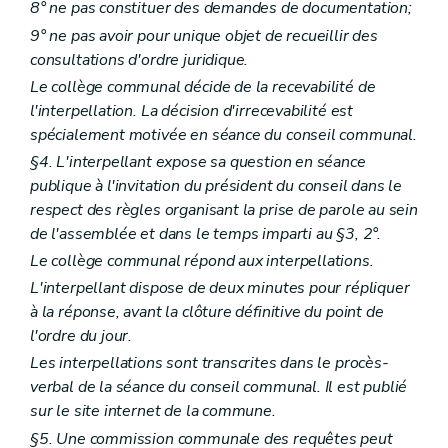
Art. L2212-24
8° ne pas constituer des demandes de documentation;
Art. L2212-25
9° ne pas avoir pour unique objet de recueillir des
Art. L2212-26
consultations d'ordre juridique.
Art. L2212-27
Sous-section 3
Droit à l'information
Le collège communal décide de la recevabilité de
Art. L2212-28
l'interpellation. La décision d'irrecevabilité est
Art.
L2212-29
spécialement motivée en séance du conseil communal.
Art. L2212-30
Art. L2212-31
§4. L'interpellant expose sa question en séance
Sous-section 4
Attributions du conseil provincial
publique à l'invitation du président du conseil dans le
Art. L2212-32
respect des règles organisant la prise de parole au sein
Art. L2212-33
de l'assemblée et dans le temps imparti au §3, 2°.
Art. L2212-34
Art. L2212-35
Le collège communal répond aux interpellations.
Art. L2212-36
L'interpellant dispose de deux minutes pour répliquer
Art. L2212-37
Art. L2212-38
à la réponse, avant la clôture définitive du point de
Section 3
Le collège provincial
l'ordre du jour.
Sous-section première
Les groupes politiques - Le pacte de majorité Le mode de désignation et le statut des membres du collège provincial
Les interpellations sont transcrites dans le procès-
Art. L2212-39
Art. L2212-40
verbal de la séance du conseil communal. Il est publié
Art. L2212-41
sur le site internet de la commune.
Art. L2212-42
§5. Une commission communale des requêtes peut
Art. L2212-43