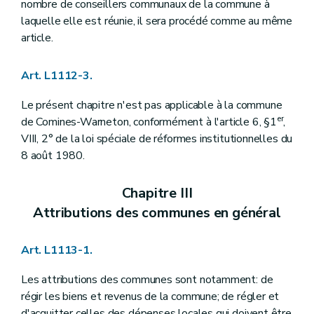
Art. L1123-26
nombre de conseillers communaux de la commune à
Art. L1123-27
laquelle elle est réunie, il sera procédé comme au même
Art. L1123-28
article.
Section
7
– Décret du 8 décembre 2005, art. 15
Art. L1123-29
Art. L1123-30
Art. L1112-3.
Section 8
Des secrétariats des membres du collège communal
Art.
L1123-31
Le présent chapitre n'est pas applicable à la commune
Section
9
Du congé à l'occasion de la naissance ou de l'adoption d'un enfant
er
de Comines-Warneton, conformément à l'article 6, §1
,
Art.
1123-32
Chapitre IV
Le secrétaire et le receveur
VIII, 2° de la loi spéciale de réformes institutionnelles du
Section première
Le secrétaire
8 août 1980.
Art. L1124-1
Art. L1124-2
Art. L1124-3
Chapitre III
Art. L1124-4
Attributions des communes en général
Art. L1124-5
Art. L1124-6
Art. L1124-7
Art. L1113-1.
Art. L1124-8
Art. L1124-9
Les attributions des communes sont notamment: de
Art. L1124-10
Art. L1124-11
régir les biens et revenus de la commune; de régler et
Art. L1124-12
d'acquitter celles des dépenses locales qui doivent être