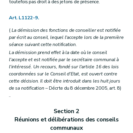
Section 3
Les (
...
– Décret du 9 mars 2007, art. 3) intercommunales
toutefois pas droit à des jetons de présence.
Art. L1512-3
Art. L1512-4
Art. L1512-5
Art. L1122-9.
Section 4
Dispositions communes
Art. L1512-6
(
La démission des fonctions de conseiller est notifiée
Art. L1512-7
par écrit au conseil, lequel l'accepte lors de la première
Titre II
Modalités de fonctionnement
séance suivant cette notification.
Chapitre premier
Les conventions entre communes
Art. L1521-1
La démission prend effet à la date où le conseil
Art. L1521-2
l'accepte et est notifiée par le secrétaire communal à
Art. L1521-3
l'intéressé. Un recours, fondé sur l'article 16 des lois
Chapitre II
Les associations de projet
Art. L1522-1
coordonnées sur le Conseil d'Etat, est ouvert contre
Art. L1522-2
cette décision. Il doit être introduit dans les huit jours
Art. L1522-3
de sa notification
– Décrte du 8 décembre 2005, art. 8)
Art. L1522-4
..
Art. L1522-5
Art. L1522-6
Art. L1522-7
Section 2
Art. L1522-8
Chapitre III
Les intercommunales
Réunions et délibérations des conseils
Section première
Les statuts
communaux
Art. L1523-1