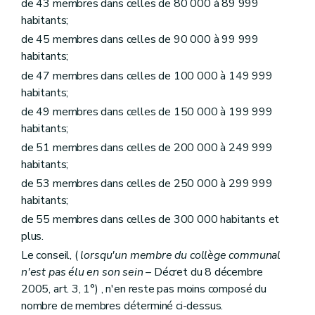
de 43 membres dans celles de 80 000 à 89 999
Section 2
Régies communales autonomes
habitants;
Art. L1231-4
Art. L1231-5
de 45 membres dans celles de 90 000 à 99 999
Art. L1231-6
habitants;
Art. L1231-7
Art. L1231-8
de 47 membres dans celles de 100 000 à 149 999
Art. L1231-9
habitants;
Art. L1231-10
de 49 membres dans celles de 150 000 à 199 999
Art. L1231-11
habitants;
Art. L1231-12
Chapitre II
Funérailles et sépultures
de 51 membres dans celles de 200 000 à 249 999
Section première
Définitions
habitants;
Art. L1232-1
Section 2
Lieux de sépulture
de 53 membres dans celles de 250 000 à 299 999
Sous-section première
Les cimetières et établissements crématoires communaux ou intercommunaux
habitants;
Art. L1232-2
de 55 membres dans celles de 300 000 habitants et
Art. L1232-3
Art. L1232-4
plus.
Art. L1232-5
Le conseil, (
lorsqu'un membre du collège communal
Art. L1232-6
n'est pas élu en son sein
– Décret du 8 décembre
Sous-section 2
Les concessions
Art. L1232-7
2005, art. 3, 1°) , n'en reste pas moins composé du
Art. L1232-8
nombre de membres déterminé ci-dessus.