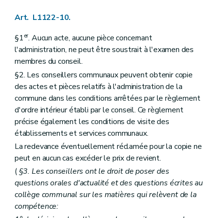
Art. L1523-2
Art. L1523-3
Art. L1122-10.
Art. L1523-4
Art. L1523-5
er
§1
. Aucun acte, aucune pièce concernant
Art. L1523-6
l'administration, ne peut être soustrait à l'examen des
Section 2
Les organes de l'intercommunale
Sous-section première
Dispositions générales
membres du conseil.
Art. L1523-7
§2. Les conseillers communaux peuvent obtenir copie
Art. L1523-8
des actes et pièces relatifs à l'administration de la
Art. L1523-9
Art. L1523-10
commune dans les conditions arrêtées par le règlement
Sous-section 2
L'assemblée générale
d'ordre intérieur établi par le conseil. Ce règlement
Art. L1523-11
précise également les conditions de visite des
Art. L1523-12
établissements et services communaux.
Art. L1523-13
Art. L1523-14
La redevance éventuellement réclamée pour la copie ne
Sous-section 3
Le conseil d'administration
peut en aucun cas excéder le prix de revient.
Art. L1523-15
Art. L1523-16
(
§3. Les conseillers ont le droit de poser des
Sous-section 4
Le comité de rémunération
questions orales d'actualité et des questions écrites au
Art. L1523-17
collège communal sur les matières qui relèvent de la
Sous-section 5
Les organes restreints de gestion
compétence:
Art. L1523-18
Section 3
La prépondérance provinciale et régionale