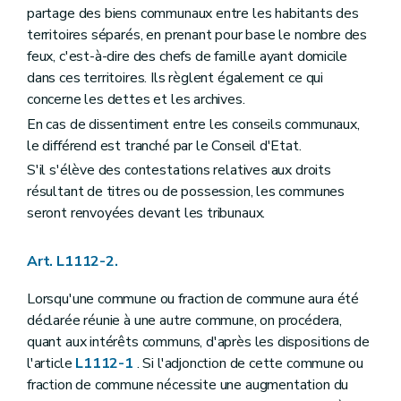
partage des biens communaux entre les habitants des
Art. L1123-7
Art. L1123-8
territoires séparés, en prenant pour base le nombre des
Art. L1123-9
feux, c'est-à-dire des chefs de famille ayant domicile
Art.
L1123-10
dans ces territoires. Ils règlent également ce qui
Art. L1123-11
Art. L1123-12
concerne les dettes et les archives.
Art. L1123-13
En cas de dissentiment entre les conseils communaux,
Section 3
La mise en oeuvre de la responsabilité du collège communal
le différend est tranché par le Conseil d'Etat.
Art. L1123-14
Section
4
– Décret du 8 décembre 2005, art. 15
S'il s'élève des contestations relatives aux droits
Art. L1123-15
résultant de titres ou de possession, les communes
Art. L1123-16
seront renvoyées devant les tribunaux.
Art. L1123-17
Art. L1123-18
Section
5
– Décret du 8 décembre 2005, art. 15
Art. L1112-2.
Art. L1123-19
Art. L1123-20
Lorsqu'une commune ou fraction de commune aura été
Art. L1123-21
déclarée réunie à une autre commune, on procédera,
Art. L1123-22
Section
6
– Décret du 8 décembre 2005, art. 15
quant aux intérêts communs, d'après les dispositions de
Art. L1123-23
l'article
L1112-1
. Si l'adjonction de cette commune ou
Art. L1123-24
fraction de commune nécessite une augmentation du
Art. L1123-25