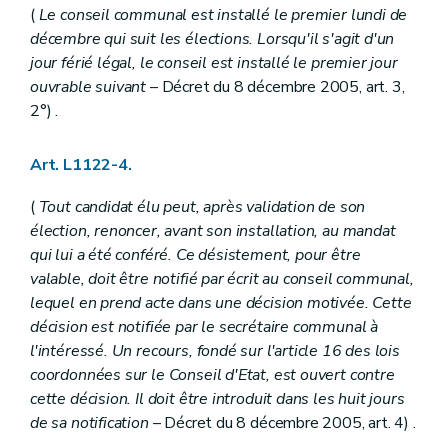
Art. L1232-9
(
Le conseil communal est installé le premier lundi de
Art. L1232-10
décembre qui suit les élections. Lorsqu'il s'agit d'un
Art. L1232-11
Art. L1232-12
jour férié légal, le conseil est installé le premier jour
Section 3
Funérailles, modes de sépulture et rites funéraires
ouvrable suivant
– Décret du 8 décembre 2005, art. 3,
Sous-section première
Mise en bière et transport des dépouilles mortelles
2°) .
Art. L1232-13
Art. L1232-14
Art. L1232-15
Art. L1122-4.
Art. L1232-16
Art. L1232-17
(
Tout candidat élu peut, après validation de son
Sous-section 2
Inhumations
Art. L1232-17
bis
élection, renoncer, avant son installation, au mandat
Art. L1232-18
qui lui a été conféré. Ce désistement, pour être
Art. L1232-19
valable, doit être notifié par écrit au conseil communal,
Art. L1232-20
lequel en prend acte dans une décision motivée. Cette
Art. L1232-21
Sous-section 3
La crémation
décision est notifiée par le secrétaire communal à
Art. L1232-22
l'intéressé. Un recours, fondé sur l'article 16 des lois
Art. L1232-23
coordonnées sur le Conseil d'Etat, est ouvert contre
Art. L1232-24
cette décision. Il doit être introduit dans les huit jours
Art. L1232-25
Art. L1232-26
de sa notification
– Décret du 8 décembre 2005, art. 4) .
Sous-section 4
Signes indicatifs de sépulture