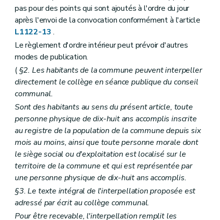
Art. L2123-1
pas pour des points qui sont ajoutés à l'ordre du jour
Art. L2123-2
après l'envoi de la convocation conformément à l'article
Art. L2123-3
L1122-13
.
Titre III
Finances des agglomérations et fédérations de communes
Chapitre unique
Le règlement d'ordre intérieur peut prévoir d'autres
Art. L2131-1
modes de publication.
Art. L2131-2
(
§2. Les habitants de la commune peuvent interpeller
Art. L2131-3
Art. L2131-4
directement le collège en séance publique du conseil
Art. L2131-5
communal.
Art. L2131-6
Sont des habitants au sens du présent article, toute
Art. L2131-7
Titre IV
La concertation
personne physique de dix-huit ans accomplis inscrite
Chapitre unique
au registre de la population de la commune depuis six
Art. L2141-1
mois au moins, ainsi que toute personne morale dont
Livre II
Les provinces
Titre premier
Organisation des provinces
le siège social ou d'exploitation est localisé sur le
Chapitre premier
Dispositions générales
territoire de la commune et qui est représentée par
Art. L2211-1
une personne physique de dix-huit ans accomplis.
Chapitre II
Organes provinciaux
§3. Le texte intégral de l'interpellation proposée est
Section première
Dispositions générales
Art. L2212-1
adressé par écrit au collège communal.
Art. L2212-2
Pour être recevable, l'interpellation remplit les
Art. L2212-3