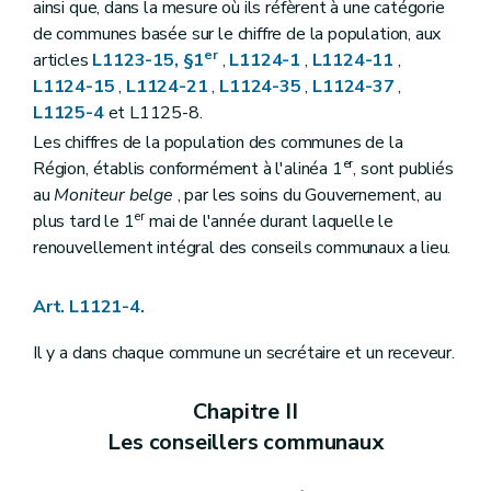
ainsi que, dans la mesure où ils réfèrent à une catégorie
Art. L1133-2
de communes basée sur le chiffre de la population, aux
Art. L1133-3
er
articles
L1123-15, §1
,
L1124-1
,
L1124-11
,
Titre IV
Consultation populaire
Chapitre unique
L1124-15
,
L1124-21
,
L1124-35
,
L1124-37
,
Art. L1141-1
L1125-4
et L1125-8.
Art. L1141-2
Les chiffres de la population des communes de la
Art. L1141-3
Art. L1141-4
er
Région, établis conformément à l'alinéa 1
, sont publiés
Art. L1141-5
au
Moniteur belge
, par les soins du Gouvernement, au
Art. L1141-6
er
plus tard le 1
mai de l'année durant laquelle le
Art. L1141-7
renouvellement intégral des conseils communaux a lieu.
Art. L1141-8
Art. L1141-9
Art. L1142-10
Art. L1121-4.
Art. L1142-11
Art. L1142-12
Il y a dans chaque commune un secrétaire et un receveur.
Art.
L1141-13
Livre II
Administration de la commune
Titre premier
Le personnel communal
Chapitre II
Chapitre premier
Dispositions générales
Art. L1211-1
Les conseillers communaux
Chapitre II
Statut administratif et pécuniaire
Art. L1212-1