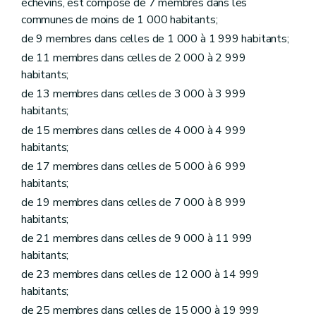
échevins, est composé de 7 membres dans les
Art. L1215-18
communes de moins de 1 000 habitants;
Art. L1215-19
Art. L1215-20
de 9 membres dans celles de 1 000 à 1 999 habitants;
Art. L1215-21
de 11 membres dans celles de 2 000 à 2 999
Art. L1215-22
habitants;
Art. L1215-23
Art. L1215-24
de 13 membres dans celles de 3 000 à 3 999
Art. L1215-25
habitants;
Art. L1215-26
de 15 membres dans celles de 4 000 à 4 999
Art. L1215-27
Chapitre VI
Personnel à statut particulier
habitants;
Art. L1216-1
de 17 membres dans celles de 5 000 à 6 999
Art. L1216-2
habitants;
Art.
L1216-3
Chapitre
VII
Inaptitude professionnelle – Décret du 30 avril 2009, art. 2)
de 19 membres dans celles de 7 000 à 8 999
Art.
L1217-1
habitants;
Art.
L1217-2
Chapitre
VIII
De la Chambre de recours – Décret du 30 avril 2009, art. 3)
de 21 membres dans celles de 9 000 à 11 999
Art.
L1218-1
habitants;
Art.
L1218-2
de 23 membres dans celles de 12 000 à 14 999
Art.
L1218-3
habitants;
Art.
L1218-4
Art.
L1218-5
de 25 membres dans celles de 15 000 à 19 999