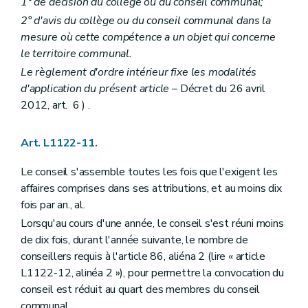
1° de décision du collège ou du conseil communal;
Art. L1523-19
2° d'avis du collège ou du conseil communal dans la
Art. L1523-20
Section 4
Dissolution et liquidation
mesure où cette compétence a un objet qui concerne
Art. L1523-21
le territoire communal.
Art. L1523-22
Le règlement d'ordre intérieur fixe les modalités
Section 5
Dispositions diverses
d'application du présent article
– Décret du 26 avril
Art. L1523-23
Art. L1523-24
2012, art. 6 ) .
Art. L1523-25
Chapitre IV
Les relations internationales
Art. L1524-1
Art. L1122-11.
Titre III
Principes de bonne gouvernance
Chapitre premier
Interdictions et incompatibilités
Le conseil s'assemble toutes les fois que l'exigent les
Art. L1531-1
affaires comprises dans ses attributions, et au moins dix
Art. L1531-2
fois par an., al.
Chapitre II
Droits et devoirs
Art. L1532-1
Lorsqu'au cours d'une année, le conseil s'est réuni moins
Art. L1532-2
de dix fois, durant l'année suivante, le nombre de
Art. L1532-3
conseillers requis à l'article 86, aliéna 2 (lire « article
Art. L1532-4
Art. L1532-5
L1122-12, alinéa 2 »), pour permettre la convocation du
Chapitre III
Médiation et charte de l'utilisateur
conseil est réduit au quart des membres du conseil
Art. L1533-1
communal.