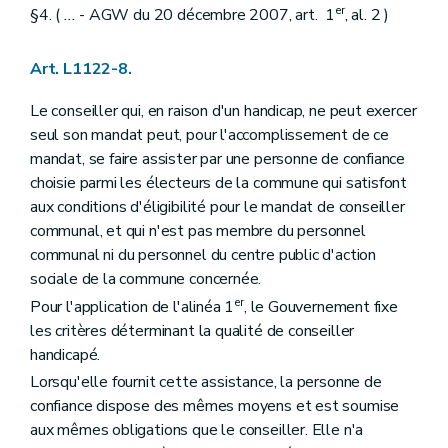
Chapitre II
Rédaction et publication des actes
er
§4. (
...
- AGW du 20 décembre 2007, art. 1
, al. 2 )
Art. L1422-1
Art. L1422-2
Titre III
Consultation populaire
Art. L1122-8.
Chapitre unique
Art. L1431-1
Le conseiller qui, en raison d'un handicap, ne peut exercer
Titre IV
Administration des (secteurs)
seul son mandat peut, pour l'accomplissement de ce
Chapitre unique
mandat, se faire assister par une personne de confiance
Art. L1441-1
Titre V
Les finances des (secteurs)
choisie parmi les électeurs de la commune qui satisfont
Chapitre unique
aux conditions d'éligibilité pour le mandat de conseiller
Art. L1451-1
communal, et qui n'est pas membre du personnel
Art. L1451-2
communal ni du personnel du centre public d'action
Art. L1451-3
Livre V
De la coopération entre communes
sociale de la commune concernée.
Titre premier
Dispositions générales
er
Pour l'application de l'alinéa 1
, le Gouvernement fixe
Chapitre premier
Champ d'application
les critères déterminant la qualité de conseiller
Art. L1511-1
Chapitre II
Les modes de coopération
handicapé.
Section première
Les conventions entre communes
Lorsqu'elle fournit cette assistance, la personne de
Art. L1512-1
confiance dispose des mêmes moyens et est soumise
Section 2
Les associations de projet
Art. L1512-2
aux mêmes obligations que le conseiller. Elle n'a