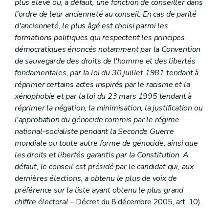
Sous-section 2
Le receveur
plus élevé ou, à défaut, une fonction de conseiller dans
Art. L2212-62
l'ordre de leur ancienneté au conseil. En cas de parité
Art. L2212-63
d'ancienneté, le plus âgé est choisi parmi les
Art. L2212-64
formations politiques qui respectent les principes
Art. L2212-65
Art. L2212-66
démocratiques énoncés notamment par la Convention
Art. L2212-67
de sauvegarde des droits de l'homme et des libertés
Art. L2212-68
fondamentales, par la loi du 30 juillet 1981 tendant à
Art. L2212-69
réprimer certains actes inspirés par le racisme et la
Art. L2212-70
Art. L2212-71
xénophobie et par la loi du 23 mars 1995 tendant à
Art. L2212-72
réprimer la négation, la minimisation, la justification ou
Section 6
Les commissaires d'arrondissement
l'approbation du génocide commis par le régime
Art. L2212-73
national-socialiste pendant la Seconde Guerre
Section 7
Incompatibilités et conflits d'intérêts
Art. L2212-74
mondiale ou toute autre forme de génocide, ainsi que
Art. L2212-75
les droits et libertés garantis par la Constitution. A
Art. L2212-76
défaut, le conseil est présidé par le candidat qui, aux
Art. L2212-77
Art. L2212-78
dernières élections, a obtenu le plus de voix de
Art. L2212-79
préférence sur la liste ayant obtenu le plus grand
Art. L2212-80
chiffre électoral
– Décret du 8 décembre 2005, art. 10) .
Art. L2212-81
Art. L2212-81
bis