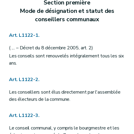
Section première
Art. L1212-2
Art. L1212-3
Mode de désignation et statut des
Chapitre III
Nomination
conseillers communaux
Art. L1213-1
Chapitre IV
Interdictions
Art. L1214-1
Art. L1122-1.
Chapitre V
Régime disciplinaire
Art. L1215-1
Art. L1215-2
(
...
– Décret du 8 décembre 2005, art. 2)
Art. L1215-3
Les conseils sont renouvelés intégralement tous les six
Art. L1215-4
ans.
Art. L1215-5
Art. L1215-6
Art. L1215-7
Art. L1122-2.
Art. L1215-8
Art. L1215-9
Les conseillers sont élus directement par l'assemblée
Art. L1215-10
Art. L1215-11
des électeurs de la commune.
Art. L1215-12
Art. L1215-13
Art. L1122-3.
Art. L1215-14
Art. L1215-15
Art. L1215-16
Le conseil communal, y compris le bourgmestre et les
Art. L1215-17