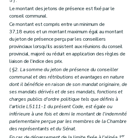
5 ) .
Art. L1332-14
Le montant des jetons de présence est fixé par le
Art. L1332-15
Art. L1332-16
conseil communal.
Art. L1332-17
Ce montant est compris entre un minimum de
Art. L1332-18
37,18 euros et un montant maximum égal au montant
Art. L1332-19
du jeton de présence perçu par les conseillers
Art. L1332-20
Art. L1332-21
provinciaux lorsqu'ils assistent aux réunions du conseil
Art. L1332-22
provincial, majoré ou réduit en application des règles de
Art. L1332-23
liaison de l'indice des prix.
Art. L1332-24
Art. L1332-25
(
§2. La somme du jeton de présence du conseiller
Art. L1332-26
communal et des rétributions et avantages en nature
Art. L1332-27
dont il bénéficie en raison de son mandat originaire, de
Art. L1332-28
ses mandats dérivés et de ses mandats, fonctions et
Art. L1332-29
Art. L1332-30
charges publics d'ordre politique tels que définis à
Art. L1332-31
l'article L5111-1 du présent Code, est égale ou
Livre IV
Organes territoriaux intracommunaux
inférieure à une fois et demi le montant de l'indemnité
Titre premier
Organisation des organes territoriaux intracommunaux
Chapitre premier
Dispositions générales
parlementaire perçue par les membres de la Chambre
Art. L1411-1
des représentants et du Sénat.
Chapitre II
Les conseils de (secteur)
er
En cas de dépassement de la limite fixée à l'alinéa 1
,