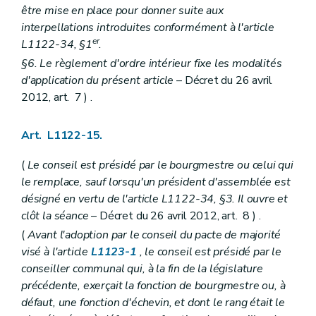
être mise en place pour donner suite aux
Art. L2212-44
Art. L2212-45
interpellations introduites conformément à l'article
Sous-section 2
Réunions et délibérations du collège provincial
er
L1122-34, §1
.
Art. L2212-46
§6. Le règlement d'ordre intérieur fixe les modalités
Sous-section 3
Attributions du collège provincial
Art. L2212-47
d'application du présent article
– Décret du 26 avril
Art. L2212-48
2012, art. 7 ) .
Art. L2212-49
Art. L2212-50
Section 4
Le gouverneur
Art. L1122-15.
Art. L2212-51
Art. L2212-52
(
Le conseil est présidé par le bourgmestre ou celui qui
Art. L2212-53
le remplace, sauf lorsqu'un président d'assemblée est
Art. L2212-54
Art. L2212-55
désigné en vertu de l'article L1122-34, §3. Il ouvre et
Section 5
Le greffier et le receveur
clôt la séance
– Décret du 26 avril 2012, art. 8 ) .
Sous-section première
Le greffier
(
Avant l'adoption par le conseil du pacte de majorité
Art. L2212-56
Art. L2212-57
visé à l'article
L1123-1
, le conseil est présidé par le
Art. L2212-58
conseiller communal qui, à la fin de la législature
Art. L2212-59
précédente, exerçait la fonction de bourgmestre ou, à
Art. L2212-60
défaut, une fonction d'échevin, et dont le rang était le
Art. L2212-61