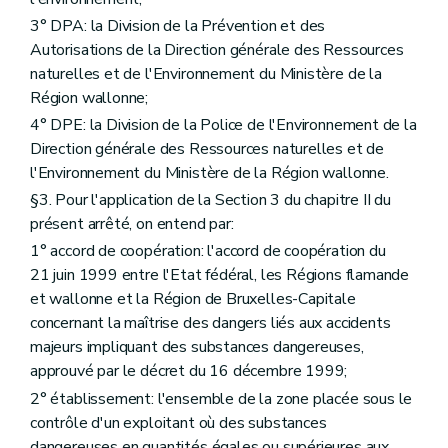
Art. 194
Art. 195
3° DPA: la Division de la Prévention et des
Art. 196
Autorisations de la Direction générale des Ressources
Art. 197
naturelles et de l'Environnement du Ministère de la
Art. 198
Art. 199
Région wallonne;
Art. 200
4° DPE: la Division de la Police de l'Environnement de la
Art. 201
Direction générale des Ressources naturelles et de
Art. 202
l'Environnement du Ministère de la Région wallonne.
Art. 203
Art. 204
§3. Pour l'application de la Section 3 du chapitre II du
Art. 205
présent arrêté, on entend par:
Art. 206
Art. 207
1° accord de coopération: l'accord de coopération du
Art. 208
21 juin 1999 entre l'Etat fédéral, les Régions flamande
Art. 209
et wallonne et la Région de Bruxelles-Capitale
Art. 210
concernant la maîtrise des dangers liés aux accidents
Art. 211
Art. 212
majeurs impliquant des substances dangereuses,
Art. 213
approuvé par le décret du 16 décembre 1999;
Art. 214
2° établissement: l'ensemble de la zone placée sous le
Art. 215
Art. 216
contrôle d'un exploitant où des substances
Art. 217
dangereuses en quantités égales ou supérieures aux