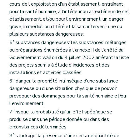
cours de l'exploitation d'un établissement, entraînant
Art. 242
pour la santé humaine, à l'intérieur ou à l'extérieur de cet
Art. 243
Art. 244
établissement, et/ou pour l'environnement, un danger
Art. 245
grave, immédiat ou différé et faisant intervenir une ou
Art. 246
plusieurs substances dangereuses;
Art. 247
Art. 248
5° substances dangereuses: les substances, mélanges
Art. 249
ou préparations énumérées à l'annexe II de l'arrêté du
Art. 250
Gouvernement wallon du 4 juillet 2002 arrêtant la liste
Art. 251
Art. 252
des projets soumis à étude d'incidences et des
Art. 253
installations et activités classées;
Art. 254
6° danger: la propriété intrinsèque d'une substance
Art. 255
dangereuse ou d'une situation physique de pouvoir
Art. 256
Art. 257
provoquer des dommages pour la santé humaine et/ou
Art. 258
l'environnement;
Art. 259
7° risque: la probabilité qu'un effet spécifique se
Art. 260
Art. 261
produise dans une période donnée ou dans des
Art. 262
circonstances déterminées;
Art. 263
8° stockage: la présence d'une certaine quantité de
Art. 264