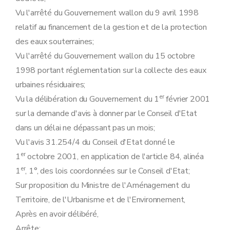
Art. 148
Art. 149
Vu l'arrêté du Gouvernement wallon du 9 avril 1998
Art. 150
relatif au financement de la gestion et de la protection
Art. 151
des eaux souterraines;
Art. 152
Art. 153
Vu l'arrêté du Gouvernement wallon du 15 octobre
Art. 154
1998 portant réglementation sur la collecte des eaux
Art. 155
Art. 156
urbaines résiduaires;
Art. 157
er
Vu la délibération du Gouvernement du 1
février 2001
Art. 158
Art. 159
sur la demande d'avis à donner par le Conseil d'Etat
Art. 160
dans un délai ne dépassant pas un mois;
Art. 161
Art. 162
Vu l'avis 31.254/4 du Conseil d'Etat donné le
Art. 163
er
1
octobre 2001, en application de l'article 84, alinéa
Art. 164
Art. 165
er
1
, 1°, des lois coordonnées sur le Conseil d'Etat;
Art. 166
Sur proposition du Ministre de l'Aménagement du
Art. 167
Art. 168
Territoire, de l'Urbanisme et de l'Environnement,
Art. 169
Après en avoir délibéré,
Art. 170
Art. 171
Arrête: