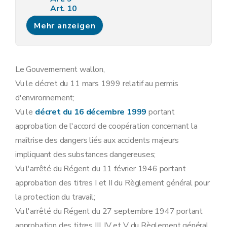
Art. 10
Art. 11
Mehr anzeigen
Art. 12
Art. 13
Sous-section 3
Modalités de la concertation administrative relative aux demandes de permis d'environnement
Art. 14
Art. 15
Le Gouvernement wallon,
Art. 16
Vu le décret du 11 mars 1999 relatif au permis
Art. 17
Sous-section 4
Contenu minimum des avis requis lors de l'instruction des demandes de permis d'environnement
d'environnement;
Art. 18
Vu le
décret du 16 décembre 1999
portant
Sous-section 5
Contenu du permis d'environnement
Art. 19
approbation de l'accord de coopération concernant la
Sous-section 6
Modalités d'instruction des recours dirigés contre les décisions relatives aux demandes de permis d'environnement
maîtrise des dangers liés aux accidents majeurs
Art. 20
Art. 21
impliquant des substances dangereuses;
Art. 22
Vu l'arrêté du Régent du 11 février 1946 portant
Art. 23
Art. 24
approbation des titres I et II du Règlement général pour
Art. 25
la protection du travail;
Art. 26
Sous-section 7
Tenue des registres des permis d'environnement
Vu l'arrêté du Régent du 27 septembre 1947 portant
Art. 27
approbation des titres III, IV et V du Règlement général