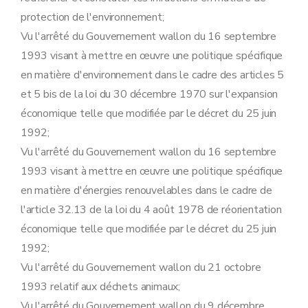
Art. 97
Sous-section 3
Modalités du recours contre les mesures de sécurité, visé à l'article 71, §4 et §5, du décret
protection de l'environnement;
Art. 98
Vu l'arrêté du Gouvernement wallon du 16 septembre
Art. 99
Art. 100
1993 visant à mettre en œuvre une politique spécifique
Art. 101
en matière d'environnement dans le cadre des articles 5
Art. 102
Art. 103
et 5 bis de la loi du 30 décembre 1970 sur l'expansion
Art. 104
économique telle que modifiée par le décret du 25 juin
Art. 105
Art. 106
1992;
Sous-section 4
Modalités de perception des amendes administratives visées à l'article 76 du décret
Vu l'arrêté du Gouvernement wallon du 16 septembre
Art. 107
Art. 108
1993 visant à mettre en œuvre une politique spécifique
Section 8
Etude de caractérisation visée à l'article 79, §1
en matière d'énergies renouvelables dans le cadre de
Art. 109
Section 9
Transformation et extension de l'établissement visé à l'article 10, §2, du décret
l'article 32.13 de la loi du 4 août 1978 de réorientation
Art. 110
économique telle que modifiée par le décret du 25 juin
Section 10
Désignation des fonctionnaires
1992;
Sous-section première
Procédure d'octroi du permis d'environnement
Art. 111
Vu l'arrêté du Gouvernement wallon du 21 octobre
Sous-section 2
Procédure d'octroi du permis unique
1993 relatif aux déchets animaux;
Art. 112
Sous-section 3
Déclaration
Vu l'arrêté du Gouvernement wallon du 9 décembre