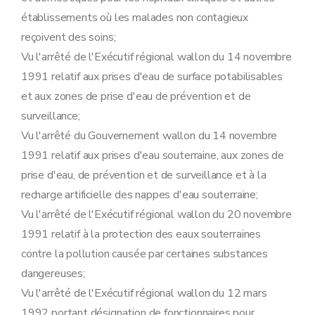
Art. 64
Sous-section 4
Surveillance et mesures administratives
établissements où les malades non contagieux
Art. 65
reçoivent des soins;
Art. 66
Section 4
Déclarations
Vu l'arrêté de l'Exécutif régional wallon du 14 novembre
Sous-section première
Procédure de déclaration relative aux établissements de classe 3
1991 relatif aux prises d'eau de surface potabilisables
Art. 67
Art. 68
et aux zones de prise d'eau de prévention et de
Art. 69
surveillance;
Art. 70
Vu l'arrêté du Gouvernement wallon du 14 novembre
Art. 71
Sous-section 2
Modalités du recours prévu à l'article 41 du décret contre les conditions complémentaires éventuelles
1991 relatif aux prises d'eau souterraine, aux zones de
Art. 72
prise d'eau, de prévention et de surveillance et à la
Art. 73
Art. 74
recharge artificielle des nappes d'eau souterraine;
Art. 75
Vu l'arrêté de l'Exécutif régional wallon du 20 novembre
Sous-section 3
Tenue des registres des déclarations
Art. 76
1991 relatif à la protection des eaux souterraines
Art. 77
contre la pollution causée par certaines substances
Section 5
Sûreté visée à l'article 55 du décret
Sous-section première
Cas où la sûreté est toujours exigée
dangereuses;
Art. 78
Vu l'arrêté de l'Exécutif régional wallon du 12 mars
Art. 79
Sous-section 2
Modalités de constitution de la sûreté
1992 portant désignation de fonctionnaires pour