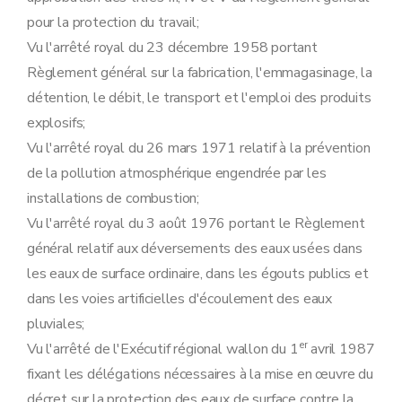
Art. 28
pour la protection du travail;
Art. 29
Section 2
Procédure d'octroi du permis unique
Vu l'arrêté royal du 23 décembre 1958 portant
Sous-section première
Introduction de la demande
Règlement général sur la fabrication, l'emmagasinage, la
Art. 30
Art. 31
détention, le débit, le transport et l'emploi des produits
Art. 32
explosifs;
Art. 33
Art. 34
Vu l'arrêté royal du 26 mars 1971 relatif à la prévention
Sous-section 2
Enquête publique
de la pollution atmosphérique engendrée par les
Art. 35
Art. 36
installations de combustion;
Art. 37
Vu l'arrêté royal du 3 août 1976 portant le Règlement
Art. 38
Art. 39
général relatif aux déversements des eaux usées dans
Art. 40
les eaux de surface ordinaire, dans les égouts publics et
Art. 41
Sous-section 3
Modalités de la concertation administrative relative aux demandes de permis unique
dans les voies artificielles d'écoulement des eaux
Art. 42
pluviales;
Art. 43
Art. 44
er
Vu l'arrêté de l'Exécutif régional wallon du 1
avril 1987
Art. 45
fixant les délégations nécessaires à la mise en œuvre du
Sous-section 4
Contenu du permis unique
Art. 46
décret sur la protection des eaux de surface contre la