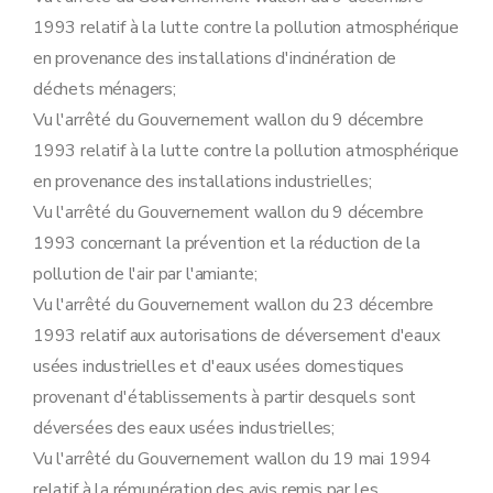
Art. 113
1993 relatif à la lutte contre la pollution atmosphérique
Sous-section 4
Transformation et extension de l'établissement
Art. 114
en provenance des installations d'incinération de
Sous-section 5
Sûretés
déchets ménagers;
Art. 115
Sous-section 6
Obligations de l'exploitant
Vu l'arrêté du Gouvernement wallon du 9 décembre
Art. 116
1993 relatif à la lutte contre la pollution atmosphérique
Sous-section 7
Mesures de police administrative
Art. 117
en provenance des installations industrielles;
Sous-section 8
Etude de caractérisation
Vu l'arrêté du Gouvernement wallon du 9 décembre
Art. 118
Sous-section 9
Sanctions pénales
1993 concernant la prévention et la réduction de la
Art. 119
pollution de l'air par l'amiante;
Sous-section 10
Recours
Art. 120
Vu l'arrêté du Gouvernement wallon du 23 décembre
Chapitre III
Remise en état
1993 relatif aux autorisations de déversement d'eaux
Art. 121
Chapitre IV
Dispositions abrogatoires, modificatives et finales
usées industrielles et d'eaux usées domestiques
Section première
Dispositions abrogatoires et modificatives
provenant d'établissements à partir desquels sont
Sous-section première
Etablissements dangereux, insalubres et incommodes
Art. 122
déversées des eaux usées industrielles;
Art. 123
Vu l'arrêté du Gouvernement wallon du 19 mai 1994
Sous-section 2
Eau
relatif à la rémunération des avis remis par les
Art. 124