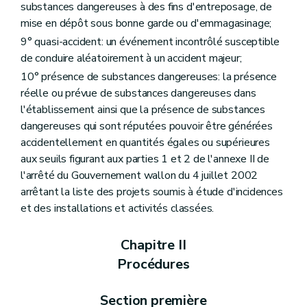
Art. 265
substances dangereuses à des fins d'entreposage, de
Art. 266
mise en dépôt sous bonne garde ou d'emmagasinage;
Sous-section 4
Explosifs
9° quasi-accident: un événement incontrôlé susceptible
Art. 267
Sous-section 5
Air
de conduire aléatoirement à un accident majeur;
Art. 268
10° présence de substances dangereuses: la présence
Art. 269
réelle ou prévue de substances dangereuses dans
Art. 270
Art. 271
l'établissement ainsi que la présence de substances
Art. 272
dangereuses qui sont réputées pouvoir être générées
Art. 273
accidentellement en quantités égales ou supérieures
Sous-section 5
Dispositions diverses
aux seuils figurant aux parties 1 et 2 de l'annexe II de
Art. 274
Art. 275
l'arrêté du Gouvernement wallon du 4 juillet 2002
Art. 276
arrêtant la liste des projets soumis à étude d'incidences
Section 2
Dispositions finales
et des installations et activités classées.
Art. 277
Art. 278
Art. 279
Chapitre II
Art. 280
Procédures
Annexe
Annexe
Annexe
Section première
Annexe