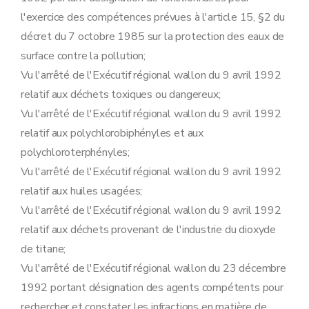
Art. 80
l'exercice des compétences prévues à l'article 15, §2 du
Art. 81
Art. 82
décret du 7 octobre 1985 sur la protection des eaux de
Sous-section 3
Modalités de libération de la sûreté
surface contre la pollution;
Art. 83
Art. 84
Vu l'arrêté de l'Exécutif régional wallon du 9 avril 1992
Sous-section 4
Modalités de recours
relatif aux déchets toxiques ou dangereux;
Art. 85
Art. 86
Vu l'arrêté de l'Exécutif régional wallon du 9 avril 1992
Section 6
Procédure de prolongation de la durée de validité d'un permis d'environnement accordé pour un établissement temporaire visée à l'article 52 du décret
relatif aux polychlorobiphényles et aux
Art. 87
Art. 88
polychloroterphényles;
Art. 89
Vu l'arrêté de l'Exécutif régional wallon du 9 avril 1992
Section 7
Mesures de police administrative
relatif aux huiles usagées;
Sous-section première
Prélèvement des échantillons visé à l'article 61, §1
Art. 90
Vu l'arrêté de l'Exécutif régional wallon du 9 avril 1992
Art. 91
relatif aux déchets provenant de l'industrie du dioxyde
Art. 92
Art. 93
de titane;
Art. 94
Vu l'arrêté de l'Exécutif régional wallon du 23 décembre
Art. 95
Sous-section 2
Modalités de la procédure visée à l'article 68 du décret
1992 portant désignation des agents compétents pour
Art. 96
rechercher et constater les infractions en matière de