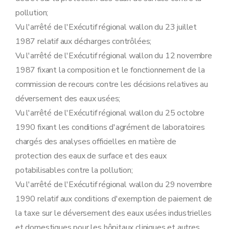
Sous-section 5
Modalités d'instruction des recours dirigés contre les décisions relatives aux demandes de permis unique
pollution;
Art. 47
Art. 48
Vu l'arrêté de l'Exécutif régional wallon du 23 juillet
Art. 49
1987 relatif aux décharges contrôlées;
Art. 50
Vu l'arrêté de l'Exécutif régional wallon du 12 novembre
Art. 51
Art. 52
1987 fixant la composition et le fonctionnement de la
Art. 53
commission de recours contre les décisions relatives au
Art. 54
Art. 55
déversement des eaux usées;
Sous-section 6
Tenue des registres
Vu l'arrêté de l'Exécutif régional wallon du 25 octobre
Art. 56
Art. 57
1990 fixant les conditions d'agrément de laboratoires
Art. 58
chargés des analyses officielles en matière de
Section 3
Dispositions complémentaires relatives aux établissements visés par la rubrique 63.12.18 de l'annexe I de l'arrêté du Gouvernement wallon du 4 juillet 2002 arrêtant la liste des projets soumis à étude d'incidences et des installations et activités classées
Sous-section première
Généralités
protection des eaux de surface et des eaux
Art. 59
potabilisables contre la pollution;
Art. 60
Sous-section 2
Documents à joindre à la demande de permis d'environnement et de permis unique
Vu l'arrêté de l'Exécutif régional wallon du 29 novembre
Art. 61
1990 relatif aux conditions d'exemption de paiement de
Sous-section 3
Instruction et délivrance du permis d'environnement et du permis unique
Art. 62
la taxe sur le déversement des eaux usées industrielles
Art. 63
et domestiques pour les hôpitaux cliniques et autres