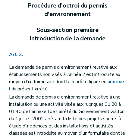
Annexe
Procédure d'octroi du permis
Annexe
d'environnement
Annexe
Annexe
Annexe
Sous-section première
Annexe
Introduction de la demande
Annexe
Annexe
Annexe
Art. 2.
Annexe
Annexe
La demande de permis d'environnement relative aux
Annexe
Annexe
établissements non visés à l'alinéa 2 est introduite au
Annexe
moyen d'un formulaire dont le modèle figure en
annexe
I
du présent arrêté.
La demande de permis d'environnement relative à une
installation ou une activité visée aux rubriques 01.20 à
01.40 de l'annexe I de l'arrêté du Gouvernement wallon
du 4 juillet 2002 arrêtant la liste des projets soumis à
étude d'incidences et des installations et activités
classées est introduite au moyen d'un formulaire dont le