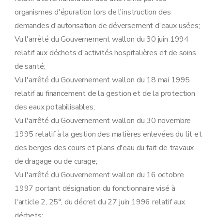
Art. 125
organismes d'épuration lors de l'instruction des
Art. 126
demandes d'autorisation de déversement d'eaux usées;
Art. 127
Art. 128
Vu l'arrêté du Gouvernement wallon du 30 juin 1994
Art. 129
relatif aux déchets d'activités hospitalières et de soins
Art. 130
Art. 131
de santé;
Art. 132
Vu l'arrêté du Gouvernement wallon du 18 mai 1995
Art. 133
Art. 134
relatif au financement de la gestion et de la protection
Art. 135
des eaux potabilisables;
Art. 136
Art. 137
Vu l'arrêté du Gouvernement wallon du 30 novembre
Art. 138
1995 relatif à la gestion des matières enlevées du lit et
Art. 139
Art. 140
des berges des cours et plans d'eau du fait de travaux
Art. 141
de dragage ou de curage;
Art. 142
Art. 143
Vu l'arrêté du Gouvernement wallon du 16 octobre
Art. 144
1997 portant désignation du fonctionnaire visé à
Art. 145
Art. 146
l'article 2, 25°, du décret du 27 juin 1996 relatif aux
Art. 147
déchets;