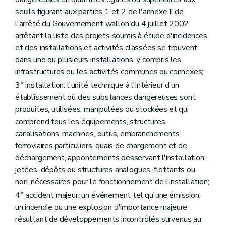
Art. 218
seuils figurant aux parties 1 et 2 de l'annexe II de
Art. 219
l'arrêté du Gouvernement wallon du 4 juillet 2002
Art. 220
Art. 221
arrêtant la liste des projets soumis à étude d'incidences
Art. 222
et des installations et activités classées se trouvent
Art. 223
dans une ou plusieurs installations, y compris les
Art. 224
infrastructures ou les activités communes ou connexes;
Art. 225
Art. 226
3° installation: l'unité technique à l'intérieur d'un
Art. 227
établissement où des substances dangereuses sont
Art. 228
produites, utilisées, manipulées ou stockées et qui
Art. 229
Art. 230
comprend tous les équipements, structures,
Art. 231
canalisations, machines, outils, embranchements
Art. 232
ferroviaires particuliers, quais de chargement et de
Art. 233
déchargement, appontements desservant l'installation,
Art. 234
Art. 235
jetées, dépôts ou structures analogues, flottants ou
Art. 236
non, nécessaires pour le fonctionnement de l'installation;
Art. 237
4° accident majeur: un événement tel qu'une émission,
Art. 238
Art. 239
un incendie ou une explosion d'importance majeure
Art. 240
résultant de développements incontrôlés survenus au
Art. 241