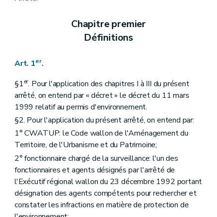
Art. 172
Art. 173
Chapitre premier
Art. 174
Art. 175
Définitions
Art. 176
Sous-section 3
Déchets
Art. 177
er
Art. 1
.
Art. 178
Art. 179
er
§1
. Pour l'application des chapitres I à III du présent
Art. 180
arrêté, on entend par « décret » le décret du 11 mars
Art. 181
1999 relatif au permis d'environnement.
Art. 182
Art. 183
§2. Pour l'application du présent arrêté, on entend par:
Art. 184
1° CWATUP: le Code wallon de l'Aménagement du
Art. 185
Art. 186
Territoire, de l'Urbanisme et du Patrimoine;
Art. 187
2° fonctionnaire chargé de la surveillance: l'un des
Art. 188
fonctionnaires et agents désignés par l'arrêté de
Art. 189
Art. 190
l'Exécutif régional wallon du 23 décembre 1992 portant
Art. 191
désignation des agents compétents pour rechercher et
Art. 192
constater les infractions en matière de protection de
Art. 193
l'environnement;