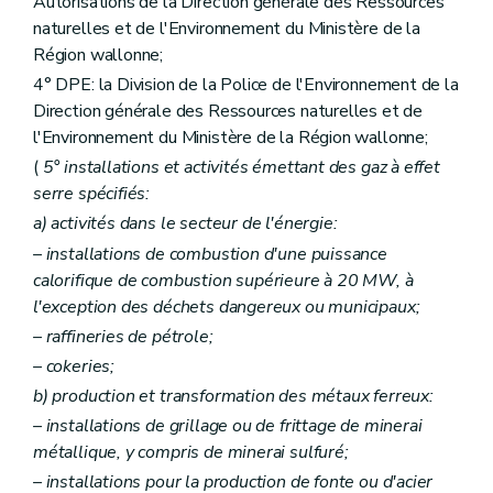
Autorisations de la Direction générale des Ressources
Art. 180
Art. 181
naturelles et de l'Environnement du Ministère de la
Art. 182
Région wallonne;
Art. 183
4° DPE: la Division de la Police de l'Environnement de la
Art. 184
Art. 185
Direction générale des Ressources naturelles et de
Art. 186
l'Environnement du Ministère de la Région wallonne;
Art. 187
(
5° installations et activités émettant des gaz à effet
Art. 188
Art. 189
serre spécifiés:
Art. 190
a)
activités dans le secteur de l'énergie:
Art. 191
Art. 192
– installations de combustion d'une puissance
Art. 193
calorifique de combustion supérieure à 20 MW, à
Art. 194
l'exception des déchets dangereux ou municipaux;
Art. 195
– raffineries de pétrole;
Art. 196
Art. 197
– cokeries;
Art. 198
b)
production et transformation des métaux ferreux:
Art. 199
Art. 200
– installations de grillage ou de frittage de minerai
Art. 201
métallique, y compris de minerai sulfuré;
Art. 202
– installations pour la production de fonte ou d'acier
Art. 203