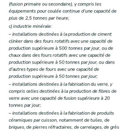
Art. 204
(fusion primaire ou secondaire), y compris les
Art. 205
équipements pour coulée continue d'une capacité de
Art. 206
plus de 2,5 tonnes par heure;
Art. 207
Art. 208
c)
industrie minérale:
Art. 209
– installations destinées à la production de ciment
Art. 210
clinker dans des fours rotatifs avec une capacité de
Art. 211
Art. 212
production supérieure à 500 tonnes par jour, ou de
Art. 213
chaux dans des fours rotatifs avec une capacité de
Art. 214
production supérieure à 50 tonnes par jour, ou dans
Art. 215
d'autres types de fours avec une capacité de
Art. 216
Art. 217
production supérieure à 50 tonnes par jour;
Art. 218
– installations destinées à la fabrication du verre, y
Art. 219
compris celles destinées à la production de fibres de
Art. 220
Art. 221
verre avec une capacité de fusion supérieure à 20
Art. 222
tonnes par jour;
Art. 223
– installations destinées à la fabrication de produits
Art. 224
Art. 225
céramiques par cuisson, notamment de tuiles, de
Art. 226
briques, de pierres réfractaires, de carrelages, de grès
Art. 227