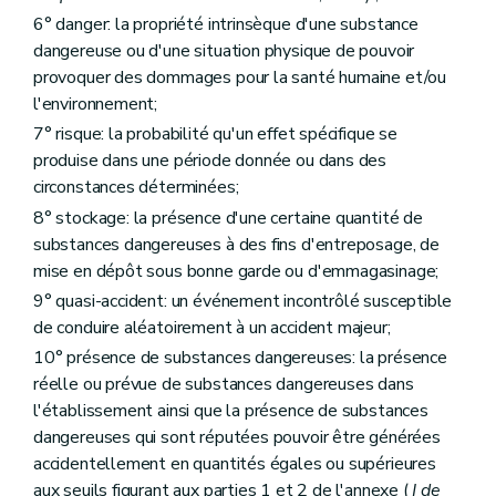
Annexe
6° danger: la propriété intrinsèque d'une substance
Annexe
Annexe
dangereuse ou d'une situation physique de pouvoir
Annexe
provoquer des dommages pour la santé humaine et/ou
Annexe
l'environnement;
Annexe
Annexe
7° risque: la probabilité qu'un effet spécifique se
Annexe
produise dans une période donnée ou dans des
Annexe
circonstances déterminées;
Annexe
Annexe
8° stockage: la présence d'une certaine quantité de
Annexe
substances dangereuses à des fins d'entreposage, de
Annexe
mise en dépôt sous bonne garde ou d'emmagasinage;
Annexe
Annexe
9° quasi-accident: un événement incontrôlé susceptible
Annexe
de conduire aléatoirement à un accident majeur;
Annexe
10° présence de substances dangereuses: la présence
réelle ou prévue de substances dangereuses dans
l'établissement ainsi que la présence de substances
dangereuses qui sont réputées pouvoir être générées
accidentellement en quantités égales ou supérieures
aux seuils figurant aux parties 1 et 2 de l'annexe (
I de