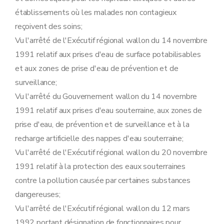
Art. 64
Sous-section 4
Surveillance et mesures administratives
établissements où les malades non contagieux
Art. 65
reçoivent des soins;
Art. 66
Section 4
Déclarations
Vu l'arrêté de l'Exécutif régional wallon du 14 novembre
Sous-section première
Procédure de déclaration relative aux établissements de classe 3
1991 relatif aux prises d'eau de surface potabilisables
Art. 67
Art. 68
et aux zones de prise d'eau de prévention et de
Art. 69
surveillance;
Art. 70
Vu l'arrêté du Gouvernement wallon du 14 novembre
Art. 71
Sous-section 2
Modalités du recours prévu à l'article 41 du décret contre les conditions complémentaires éventuelles
1991 relatif aux prises d'eau souterraine, aux zones de
Art. 72
prise d'eau, de prévention et de surveillance et à la
Art. 73
Art. 74
recharge artificielle des nappes d'eau souterraine;
Art. 75
Vu l'arrêté de l'Exécutif régional wallon du 20 novembre
Sous-section 3
Tenue des registres des déclarations
Art. 76
1991 relatif à la protection des eaux souterraines
Art. 77
contre la pollution causée par certaines substances
Section 5
Sûreté visée à l'article 55 du décret
Sous-section première
Cas où la sûreté est toujours exigée
dangereuses;
Art. 78
Vu l'arrêté de l'Exécutif régional wallon du 12 mars
Art. 79
Sous-section 2
Modalités de constitution de la sûreté
1992 portant désignation de fonctionnaires pour