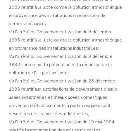
Art. 107
1993 relatif à la lutte contre la pollution atmosphérique
Art. 108
Section 8
Etude de caractérisation visée à l'article 79, §1
en provenance des installations d'incinération de
Art. 109
déchets ménagers;
Section 9
Transformation et extension de l'établissement visé à l'article 10, §2, du décret
Art. 110
Vu l'arrêté du Gouvernement wallon du 9 décembre
Section 10
Désignation des fonctionnaires
1993 relatif à la lutte contre la pollution atmosphérique
Sous-section première
Procédure d'octroi du permis d'environnement
Art. 111
en provenance des installations industrielles;
Sous-section 2
Procédure d'octroi du permis unique
Vu l'arrêté du Gouvernement wallon du 9 décembre
Art. 112
Sous-section 3
Déclaration
1993 concernant la prévention et la réduction de la
Art. 113
pollution de l'air par l'amiante;
Sous-section 4
Transformation et extension de l'établissement
Art. 114
Vu l'arrêté du Gouvernement wallon du 23 décembre
Sous-section 5
Sûretés
1993 relatif aux autorisations de déversement d'eaux
Art. 115
Sous-section 6
Obligations de l'exploitant
usées industrielles et d'eaux usées domestiques
Art. 116
provenant d'établissements à partir desquels sont
Sous-section 7
Mesures de police administrative
Art. 117
déversées des eaux usées industrielles;
Sous-section 8
Etude de caractérisation
Vu l'arrêté du Gouvernement wallon du 19 mai 1994
Art. 118
relatif à la rémunération des avis remis par les
Sous-section 9
Sanctions pénales