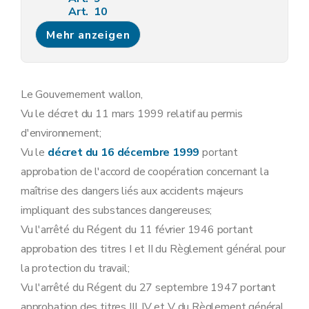
Art. 10
Art. 11
Mehr anzeigen
Art. 12
Art. 13
Sous-section 3
Modalités de la concertation administrative relative aux demandes de permis d'environnement
Art. 14
Art. 15
Le Gouvernement wallon,
Art. 16
Vu le décret du 11 mars 1999 relatif au permis
Art. 17
Sous-section 4
Contenu minimum des avis requis lors de l'instruction des demandes de permis d'environnement
d'environnement;
Art. 18
Vu le
décret du 16 décembre 1999
portant
Sous-section 5
Contenu du permis d'environnement
Art. 19
approbation de l'accord de coopération concernant la
Sous-section 6
Modalités d'instruction des recours dirigés contre les décisions relatives aux demandes de permis d'environnement
maîtrise des dangers liés aux accidents majeurs
Art. 20
Art. 21
impliquant des substances dangereuses;
Art. 22
Vu l'arrêté du Régent du 11 février 1946 portant
Art. 23
Art. 24
approbation des titres I et II du Règlement général pour
Art. 25
la protection du travail;
Art. 26
Sous-section 7
Tenue des registres des permis d'environnement
Vu l'arrêté du Régent du 27 septembre 1947 portant
Art. 27
approbation des titres III, IV et V du Règlement général