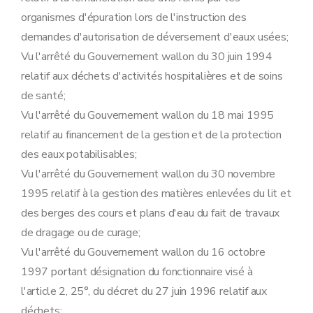
Art. 119
organismes d'épuration lors de l'instruction des
Sous-section 10
Recours
demandes d'autorisation de déversement d'eaux usées;
Art. 120
Sous-section
11
Obligation de notification périodique de données environnementales
Vu l'arrêté du Gouvernement wallon du 30 juin 1994
Art.
120
bis
relatif aux déchets d'activités hospitalières et de soins
Chapitre III
Remise en état
Art. 121
de santé;
Chapitre IV
Dispositions abrogatoires, modificatives et finales
Vu l'arrêté du Gouvernement wallon du 18 mai 1995
Section première
Dispositions abrogatoires et modificatives
Sous-section première
Etablissements dangereux, insalubres et incommodes
relatif au financement de la gestion et de la protection
Art. 122
des eaux potabilisables;
Art. 123
Sous-section 2
Eau
Vu l'arrêté du Gouvernement wallon du 30 novembre
Art. 124
1995 relatif à la gestion des matières enlevées du lit et
Art. 125
Art. 126
des berges des cours et plans d'eau du fait de travaux
Art. 127
de dragage ou de curage;
Art. 128
Art. 129
Vu l'arrêté du Gouvernement wallon du 16 octobre
Art. 130
1997 portant désignation du fonctionnaire visé à
Art. 131
Art. 132
l'article 2, 25°, du décret du 27 juin 1996 relatif aux
Art. 133
déchets;