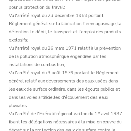
Art. 28
pour la protection du travail;
Art. 29
Section 2
Procédure d'octroi du permis unique
Vu l'arrêté royal du 23 décembre 1958 portant
Sous-section première
Introduction de la demande
Règlement général sur la fabrication, l'emmagasinage, la
Art. 30
Art. 31
détention, le débit, le transport et l'emploi des produits
Art. 32
explosifs;
Art. 33
Art. 34
Vu l'arrêté royal du 26 mars 1971 relatif à la prévention
Sous-section 2
Enquête publique
de la pollution atmosphérique engendrée par les
Art. 35
Art. 36
installations de combustion;
Art. 37
Vu l'arrêté royal du 3 août 1976 portant le Règlement
Art. 38
Art. 39
général relatif aux déversements des eaux usées dans
Art. 40
les eaux de surface ordinaire, dans les égouts publics et
Art. 41
Sous-section 3
Modalités de la concertation administrative relative aux demandes de permis unique
dans les voies artificielles d'écoulement des eaux
Art. 42
pluviales;
Art. 43
Art. 44
er
Vu l'arrêté de l'Exécutif régional wallon du 1
avril 1987
Art. 45
fixant les délégations nécessaires à la mise en œuvre du
Sous-section 4
Contenu du permis unique
Art. 46
décret sur la protection des eaux de surface contre la