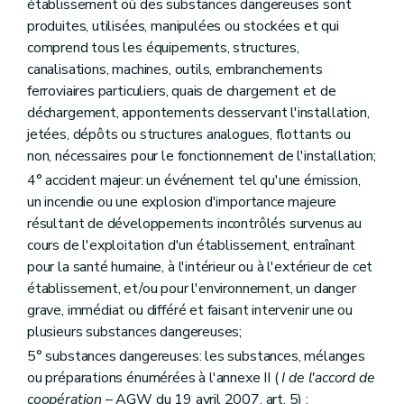
établissement où des substances dangereuses sont
Art. 273
produites, utilisées, manipulées ou stockées et qui
Sous-section 5
Dispositions diverses
comprend tous les équipements, structures,
Art. 274
Art. 275
canalisations, machines, outils, embranchements
Art. 276
ferroviaires particuliers, quais de chargement et de
Section 2
Dispositions finales
déchargement, appontements desservant l'installation,
Art. 277
Art. 278
jetées, dépôts ou structures analogues, flottants ou
Art. 279
non, nécessaires pour le fonctionnement de l'installation;
Art. 280
4° accident majeur: un événement tel qu'une émission,
Annexe
un incendie ou une explosion d'importance majeure
Annexe
Annexe
résultant de développements incontrôlés survenus au
Annexe
cours de l'exploitation d'un établissement, entraînant
Annexe
pour la santé humaine, à l'intérieur ou à l'extérieur de cet
Annexe
Annexe
établissement, et/ou pour l'environnement, un danger
Annexe
grave, immédiat ou différé et faisant intervenir une ou
Annexe
plusieurs substances dangereuses;
Annexe
Annexe
5° substances dangereuses: les substances, mélanges
Annexe
ou préparations énumérées à l'annexe II (
I de l'accord de
Annexe
coopération
– AGW du 19 avril 2007, art. 5) ;