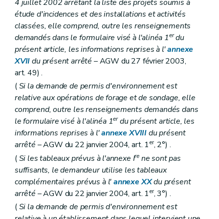
4 juillet 2002 arrêtant la liste des projets soumis à
étude d'incidences et des installations et activités
classées, elle comprend, outre les renseignements
er
demandés dans le formulaire visé à l'alinéa 1
du
présent article, les informations reprises à l'
annexe
XVII
du présent arrêté
– AGW du 27 février 2003,
art. 49) .
(
Si la demande de permis d'environnement est
relative aux opérations de forage et de sondage, elle
comprend, outre les renseignements demandés dans
er
le formulaire visé à l'alinéa 1
du présent article, les
informations reprises à l'
annexe XVIII
du présent
er
arrêté
– AGW du 22 janvier 2004, art. 1
, 2°) .
re
(
Si les tableaux prévus à l'annexe I
ne sont pas
suffisants, le demandeur utilise les tableaux
complémentaires prévus à l'
annexe XX
du présent
er
arrêté
– AGW du 22 janvier 2004, art. 1
, 3°) .
(
Si la demande de permis d'environnement est
relative à un établissement dans lequel intervient une