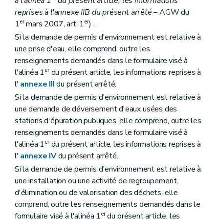
à l'alinéa 1
du présent article, les informations
reprises à l'annexe IIB du présent arrêté
– AGW du
er
er
1
mars 2007, art. 1
) .
Si la demande de permis d'environnement est relative à
une prise d'eau, elle comprend, outre les
renseignements demandés dans le formulaire visé à
er
l'alinéa 1
du présent article, les informations reprises à
l'
annexe III
du présent arrêté.
Si la demande de permis d'environnement est relative à
une demande de déversement d'eaux usées des
stations d'épuration publiques, elle comprend, outre les
renseignements demandés dans le formulaire visé à
er
l'alinéa 1
du présent article, les informations reprises à
l'
annexe IV
du présent arrêté.
Si la demande de permis d'environnement est relative à
une installation ou une activité de regroupement,
d'élimination ou de valorisation des déchets, elle
comprend, outre les renseignements demandés dans le
er
formulaire visé à l'alinéa 1
du présent article, les