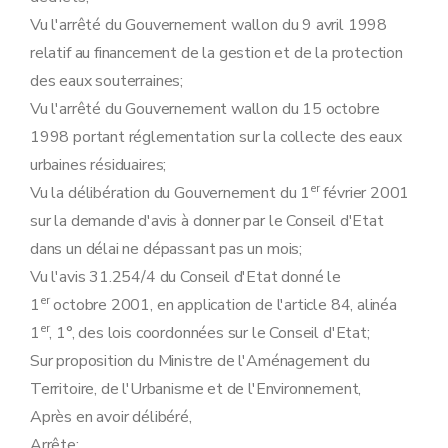
Art. 134
Art. 135
Vu l'arrêté du Gouvernement wallon du 9 avril 1998
Art. 136
relatif au financement de la gestion et de la protection
Art. 137
des eaux souterraines;
Art. 138
Art. 139
Vu l'arrêté du Gouvernement wallon du 15 octobre
Art. 140
1998 portant réglementation sur la collecte des eaux
Art. 141
Art. 142
urbaines résiduaires;
Art. 143
er
Vu la délibération du Gouvernement du 1
février 2001
Art. 144
Art. 145
sur la demande d'avis à donner par le Conseil d'Etat
Art. 146
dans un délai ne dépassant pas un mois;
Art. 147
Art. 148
Vu l'avis 31.254/4 du Conseil d'Etat donné le
Art. 149
er
1
octobre 2001, en application de l'article 84, alinéa
Art. 150
Art. 151
er
1
, 1°, des lois coordonnées sur le Conseil d'Etat;
Art. 152
Sur proposition du Ministre de l'Aménagement du
Art. 153
Art. 154
Territoire, de l'Urbanisme et de l'Environnement,
Art. 155
Après en avoir délibéré,
Art. 156
Art. 157
Arrête: