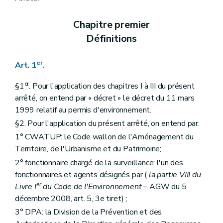
Art. 158
Art. 159
Chapitre premier
Art. 160
Art. 161
Définitions
Art. 162
Art. 163
Art. 164
er
Art. 1
.
Art. 165
Art. 166
er
§1
. Pour l'application des chapitres I à III du présent
Art. 167
arrêté, on entend par « décret » le décret du 11 mars
Art. 168
1999 relatif au permis d'environnement.
Art. 169
Art. 170
§2. Pour l'application du présent arrêté, on entend par:
Art. 171
1° CWATUP: le Code wallon de l'Aménagement du
Art. 172
Art. 173
Territoire, de l'Urbanisme et du Patrimoine;
Art. 174
2° fonctionnaire chargé de la surveillance: l'un des
Art. 175
fonctionnaires et agents désignés par (
la partie VIII du
Art. 176
er
Sous-section 3
Déchets
Livre I
du Code de l'Environnement
– AGW du 5
Art. 177
décembre 2008, art. 5, 3e tiret) ;
Art. 178
3° DPA: la Division de la Prévention et des
Art. 179