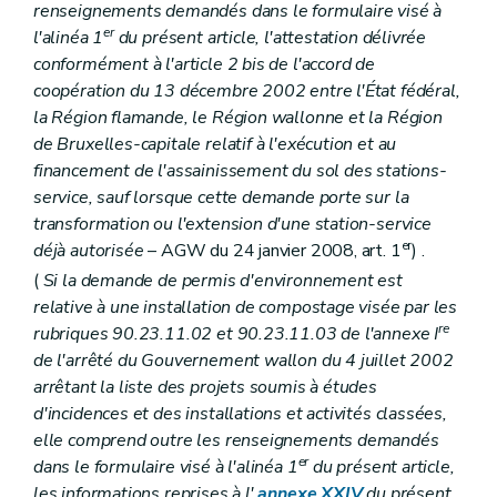
renseignements demandés dans le formulaire visé à
er
l'alinéa 1
du présent article, l'attestation délivrée
conformément à l'article 2
bis
de l'accord de
coopération du 13 décembre 2002 entre l'État fédéral,
la Région flamande, le Région wallonne et la Région
de Bruxelles-capitale relatif à l'exécution et au
financement de l'assainissement du sol des stations-
service, sauf lorsque cette demande porte sur la
transformation ou l'extension d'une station-service
er
déjà autorisée
– AGW du 24 janvier 2008, art. 1
) .
(
Si la demande de permis d'environnement est
relative à une installation de compostage visée par les
re
rubriques 90.23.11.02 et 90.23.11.03 de l'annexe I
de l'arrêté du Gouvernement wallon du 4 juillet 2002
arrêtant la liste des projets soumis à études
d'incidences et des installations et activités classées,
elle comprend outre les renseignements demandés
er
dans le formulaire visé à l'alinéa 1
du présent article,
les informations reprises à l'
annexe XXIV
du présent