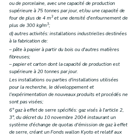
ou de porcelaine, avec une capacité de production
Art. 228
supérieure à 75 tonnes par jour, et/ou une capacité de
Art. 229
Art. 230
3
four de plus de 4 m
et une densité d'enfournement de
Art. 231
3
plus de 300 kg/m
;
Art. 232
d)
autres activités: installations industrielles destinées
Art. 233
Art. 234
à la fabrication de:
Art. 235
– pâte à papier à partir du bois ou d'autres matières
Art. 236
fibreuses;
Art. 237
Art. 238
– papier et carton dont la capacité de production est
Art. 239
supérieure à 20 tonnes par jour.
Art. 240
Les installations ou parties d'installations utilisées
Art. 241
Art. 242
pour la recherche, le développement et
Art. 243
l'expérimentation de nouveaux produits et procédés ne
Art. 244
sont pas visées;
Art. 245
6° gaz à effet de serre spécifiés: gaz visés à l'article 2,
Art. 246
Art. 247
3°, du décret du 10 novembre 2004 instaurant un
Art. 248
système d'échange de quotas d'émission de gaz à effet
Art. 249
de serre, créant un Fonds wallon Kyoto et relatif aux
Art. 250