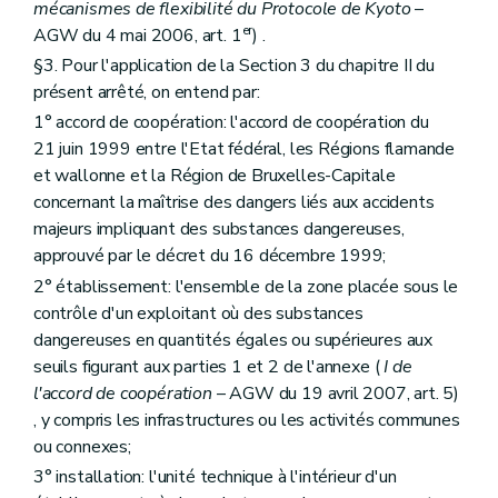
Art. 251
mécanismes de flexibilité du Protocole de Kyoto
–
Art. 252
er
AGW du 4 mai 2006, art. 1
) .
Art. 253
§3. Pour l'application de la Section 3 du chapitre II du
Art. 254
Art. 255
présent arrêté, on entend par:
Art. 256
1° accord de coopération: l'accord de coopération du
Art. 257
21 juin 1999 entre l'Etat fédéral, les Régions flamande
Art. 258
et wallonne et la Région de Bruxelles-Capitale
Art. 259
Art. 260
concernant la maîtrise des dangers liés aux accidents
Art. 261
majeurs impliquant des substances dangereuses,
Art. 262
approuvé par le décret du 16 décembre 1999;
Art. 263
Art. 264
2° établissement: l'ensemble de la zone placée sous le
Art. 265
contrôle d'un exploitant où des substances
Art. 266
dangereuses en quantités égales ou supérieures aux
Sous-section 4
Explosifs
seuils figurant aux parties 1 et 2 de l'annexe (
I de
Art. 267
Sous-section 5
Air
l'accord de coopération
– AGW du 19 avril 2007, art. 5)
Art. 268
, y compris les infrastructures ou les activités communes
Art. 269
ou connexes;
Art. 270
Art. 271
3° installation: l'unité technique à l'intérieur d'un
Art. 272