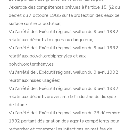
Art. 80
l'exercice des compétences prévues à l'article 15, §2 du
Art. 81
Art. 82
décret du 7 octobre 1985 sur la protection des eaux de
Sous-section 3
Modalités de libération de la sûreté
surface contre la pollution;
Art. 83
Art. 84
Vu l'arrêté de l'Exécutif régional wallon du 9 avril 1992
Sous-section 4
Modalités de recours
relatif aux déchets toxiques ou dangereux;
Art. 85
Art. 86
Vu l'arrêté de l'Exécutif régional wallon du 9 avril 1992
Section 6
Procédure de prolongation de la durée de validité d'un permis d'environnement accordé pour un établissement temporaire visée à l'article 52 du décret
relatif aux polychlorobiphényles et aux
Art. 87
Art. 88
polychloroterphényles;
Art. 89
Vu l'arrêté de l'Exécutif régional wallon du 9 avril 1992
Section 7
Mesures de police administrative
relatif aux huiles usagées;
Sous-section première
Prélèvement des échantillons visé à l'article 61, §1
Art. 90
Vu l'arrêté de l'Exécutif régional wallon du 9 avril 1992
Art. 91
relatif aux déchets provenant de l'industrie du dioxyde
Art. 92
Art. 93
de titane;
Art. 94
Vu l'arrêté de l'Exécutif régional wallon du 23 décembre
Art. 95
Sous-section 2
(
Modalités de la procédure visée aux articles 65, §1
1992 portant désignation des agents compétents pour
Art. 95
bis
rechercher et constater les infractions en matière de