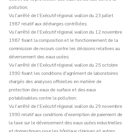
Sous-section 5
Modalités d'instruction des recours dirigés contre les décisions relatives aux demandes de permis unique
pollution;
Art. 47
Art. 48
Vu l'arrêté de l'Exécutif régional wallon du 23 juillet
Art. 49
1987 relatif aux décharges contrôlées;
Art. 50
Vu l'arrêté de l'Exécutif régional wallon du 12 novembre
Art. 51
Art. 52
1987 fixant la composition et le fonctionnement de la
Art. 53
commission de recours contre les décisions relatives au
Art. 54
Art. 55
déversement des eaux usées;
Sous-section 6
Tenue des registres
Vu l'arrêté de l'Exécutif régional wallon du 25 octobre
Art. 56
Art. 57
1990 fixant les conditions d'agrément de laboratoires
Art. 58
chargés des analyses officielles en matière de
Section 3
(
Dispositions complémentaires relatives aux établissements visés par l'accord de coopération entre l'Etat fédéral, les Régions flamande et wallonne et la Région de Bruxelles-Capitale concernant la maîtrise des dangers liés aux accidents majeurs impliquant des substances dangereuses
Sous-section première
Généralités
protection des eaux de surface et des eaux
Art. 59
potabilisables contre la pollution;
Art. 60
Sous-section 2
Documents à joindre à la demande de permis d'environnement et de permis unique
Vu l'arrêté de l'Exécutif régional wallon du 29 novembre
Art. 61
1990 relatif aux conditions d'exemption de paiement de
Sous-section 3
Instruction et délivrance du permis d'environnement et du permis unique
Art. 62
la taxe sur le déversement des eaux usées industrielles
Art. 63
et domestiques pour les hôpitaux cliniques et autres