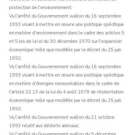
Art. 95
ter
Art. 95
quater
protection de l'environnement;
Art. 95
quinquies
Vu l'arrêté du Gouvernement wallon du 16 septembre
Art. 95
sexies
Art. 95
septies
1993 visant à mettre en œuvre une politique spécifique
Art. 95
octies
en matière d'environnement dans le cadre des articles 5
Art. 95
novies
Art. 95
decies
et 5 bis de la loi du 30 décembre 1970 sur l'expansion
Art. 96
économique telle que modifiée par le décret du 25 juin
Art. 96
bis
Art. 97
1992;
Sous-section 2
bis
Modalités du réexamen et de la modification des conditions particulières des autorisations de certains établissements.
Vu l'arrêté du Gouvernement wallon du 16 septembre
Art. 97
bis
Sous-section 3
Modalités du recours contre les mesures de sécurité, visé à l'article 71, §4 et §5, du décret
1993 visant à mettre en œuvre une politique spécifique
Art. 98
en matière d'énergies renouvelables dans le cadre de
Art. 99
Art. 100
l'article 32.13 de la loi du 4 août 1978 de réorientation
Art. 101
économique telle que modifiée par le décret du 25 juin
Art. 102
1992;
Art. 103
Art. 104
Vu l'arrêté du Gouvernement wallon du 21 octobre
Art. 105
1993 relatif aux déchets animaux;
Art. 106
Sous-section 4
Modalités de perception des amendes administratives visées à l'article 76 du décret
Vu l'arrêté du Gouvernement wallon du 9 décembre