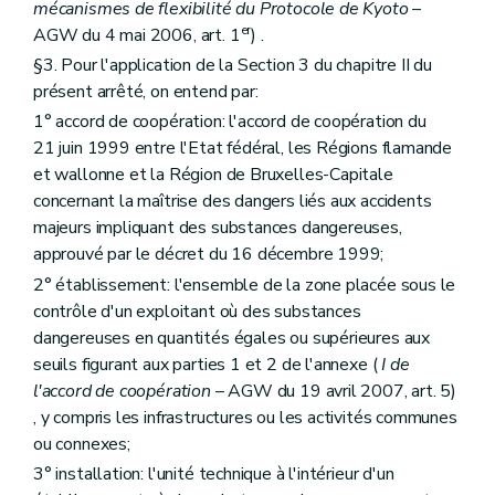
Art. 251
mécanismes de flexibilité du Protocole de Kyoto
–
Art. 252
er
AGW du 4 mai 2006, art. 1
) .
Art. 253
§3. Pour l'application de la Section 3 du chapitre II du
Art. 254
Art. 255
présent arrêté, on entend par:
Art. 256
1° accord de coopération: l'accord de coopération du
Art. 257
21 juin 1999 entre l'Etat fédéral, les Régions flamande
Art. 258
et wallonne et la Région de Bruxelles-Capitale
Art. 259
Art. 260
concernant la maîtrise des dangers liés aux accidents
Art. 261
majeurs impliquant des substances dangereuses,
Art. 262
approuvé par le décret du 16 décembre 1999;
Art. 263
Art. 264
2° établissement: l'ensemble de la zone placée sous le
Art. 265
contrôle d'un exploitant où des substances
Art. 266
dangereuses en quantités égales ou supérieures aux
Sous-section 4
Explosifs
seuils figurant aux parties 1 et 2 de l'annexe (
I de
Art. 267
Sous-section 5
Air
l'accord de coopération
– AGW du 19 avril 2007, art. 5)
Art. 268
, y compris les infrastructures ou les activités communes
Art. 269
ou connexes;
Art. 270
Art. 271
3° installation: l'unité technique à l'intérieur d'un
Art. 272