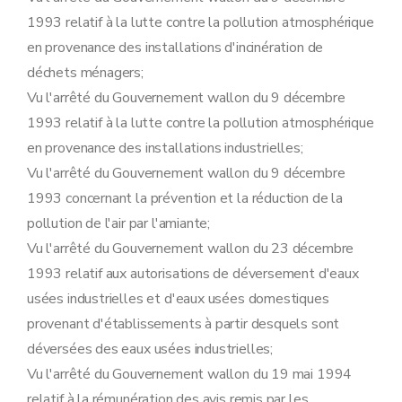
Art. 107
1993 relatif à la lutte contre la pollution atmosphérique
Art. 108
Section 8
Etude de caractérisation visée à l'article 79, §1
en provenance des installations d'incinération de
Art. 109
déchets ménagers;
Section 9
Transformation et extension de l'établissement visé à l'article 10, §2, du décret
Art. 110
Vu l'arrêté du Gouvernement wallon du 9 décembre
Section 10
Désignation des fonctionnaires
1993 relatif à la lutte contre la pollution atmosphérique
Sous-section première
Procédure d'octroi du permis d'environnement
Art. 111
en provenance des installations industrielles;
Sous-section 2
Procédure d'octroi du permis unique
Vu l'arrêté du Gouvernement wallon du 9 décembre
Art. 112
Sous-section 3
Déclaration
1993 concernant la prévention et la réduction de la
Art. 113
pollution de l'air par l'amiante;
Sous-section 4
Transformation et extension de l'établissement
Art. 114
Vu l'arrêté du Gouvernement wallon du 23 décembre
Sous-section 5
Sûretés
1993 relatif aux autorisations de déversement d'eaux
Art. 115
Sous-section 6
Obligations de l'exploitant
usées industrielles et d'eaux usées domestiques
Art. 116
provenant d'établissements à partir desquels sont
Sous-section 7
Mesures de police administrative
Art. 117
déversées des eaux usées industrielles;
Sous-section 8
Etude de caractérisation
Vu l'arrêté du Gouvernement wallon du 19 mai 1994
Art. 118
relatif à la rémunération des avis remis par les
Sous-section 9
Sanctions pénales