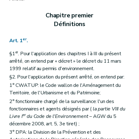
Art. 158
Art. 159
Chapitre premier
Art. 160
Art. 161
Définitions
Art. 162
Art. 163
Art. 164
er
Art. 1
.
Art. 165
Art. 166
er
§1
. Pour l'application des chapitres I à III du présent
Art. 167
arrêté, on entend par « décret » le décret du 11 mars
Art. 168
1999 relatif au permis d'environnement.
Art. 169
Art. 170
§2. Pour l'application du présent arrêté, on entend par:
Art. 171
1° CWATUP: le Code wallon de l'Aménagement du
Art. 172
Art. 173
Territoire, de l'Urbanisme et du Patrimoine;
Art. 174
2° fonctionnaire chargé de la surveillance: l'un des
Art. 175
fonctionnaires et agents désignés par (
la partie VIII du
Art. 176
er
Sous-section 3
Déchets
Livre I
du Code de l'Environnement
– AGW du 5
Art. 177
décembre 2008, art. 5, 3e tiret) ;
Art. 178
3° DPA: la Division de la Prévention et des
Art. 179