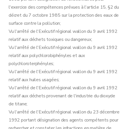
Art. 80
l'exercice des compétences prévues à l'article 15, §2 du
Art. 81
Art. 82
décret du 7 octobre 1985 sur la protection des eaux de
Sous-section 3
Modalités de libération de la sûreté
surface contre la pollution;
Art. 83
Art. 84
Vu l'arrêté de l'Exécutif régional wallon du 9 avril 1992
Sous-section 4
Modalités de recours
relatif aux déchets toxiques ou dangereux;
Art. 85
Art. 86
Vu l'arrêté de l'Exécutif régional wallon du 9 avril 1992
Section 6
Procédure de prolongation de la durée de validité d'un permis d'environnement accordé pour un établissement temporaire visée à l'article 52 du décret
relatif aux polychlorobiphényles et aux
Art. 87
Art. 88
polychloroterphényles;
Art. 89
Vu l'arrêté de l'Exécutif régional wallon du 9 avril 1992
Section 7
Mesures de police administrative
relatif aux huiles usagées;
Sous-section première
Prélèvement des échantillons visé à l'article 61, §1
Art. 90
Vu l'arrêté de l'Exécutif régional wallon du 9 avril 1992
Art. 91
relatif aux déchets provenant de l'industrie du dioxyde
Art. 92
Art. 93
de titane;
Art. 94
Vu l'arrêté de l'Exécutif régional wallon du 23 décembre
Art. 95
Sous-section 2
(
Modalités de la procédure visée aux articles 65, §1
1992 portant désignation des agents compétents pour
Art. 95
bis
rechercher et constater les infractions en matière de