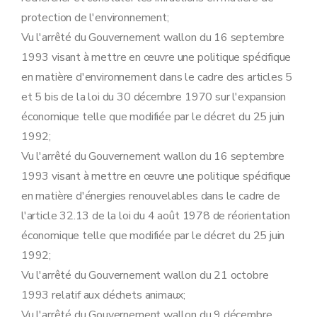
Art. 95
ter
Art. 95
quater
protection de l'environnement;
Art. 95
quinquies
Vu l'arrêté du Gouvernement wallon du 16 septembre
Art. 95
sexies
Art. 95
septies
1993 visant à mettre en œuvre une politique spécifique
Art. 95
octies
en matière d'environnement dans le cadre des articles 5
Art. 95
novies
Art. 95
decies
et 5 bis de la loi du 30 décembre 1970 sur l'expansion
Art. 96
économique telle que modifiée par le décret du 25 juin
Art. 96
bis
Art. 97
1992;
Sous-section 2
bis
Modalités du réexamen et de la modification des conditions particulières des autorisations de certains établissements.
Vu l'arrêté du Gouvernement wallon du 16 septembre
Art. 97
bis
Sous-section 3
Modalités du recours contre les mesures de sécurité, visé à l'article 71, §4 et §5, du décret
1993 visant à mettre en œuvre une politique spécifique
Art. 98
en matière d'énergies renouvelables dans le cadre de
Art. 99
Art. 100
l'article 32.13 de la loi du 4 août 1978 de réorientation
Art. 101
économique telle que modifiée par le décret du 25 juin
Art. 102
1992;
Art. 103
Art. 104
Vu l'arrêté du Gouvernement wallon du 21 octobre
Art. 105
1993 relatif aux déchets animaux;
Art. 106
Sous-section 4
Modalités de perception des amendes administratives visées à l'article 76 du décret
Vu l'arrêté du Gouvernement wallon du 9 décembre