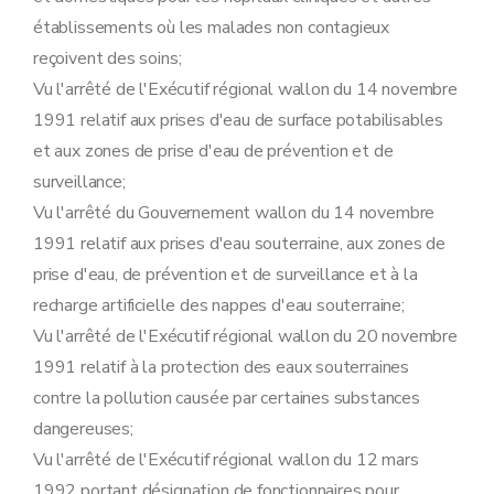
Art. 64
Sous-section 4
Surveillance et mesures administratives
établissements où les malades non contagieux
Art. 65
reçoivent des soins;
Art. 66
Section 4
Déclarations
Vu l'arrêté de l'Exécutif régional wallon du 14 novembre
Sous-section première
Procédure de déclaration relative aux établissements de classe 3
1991 relatif aux prises d'eau de surface potabilisables
Art. 67
Art. 68
et aux zones de prise d'eau de prévention et de
Art. 69
surveillance;
Art. 70
Vu l'arrêté du Gouvernement wallon du 14 novembre
Art. 71
Sous-section 2
Modalités du recours prévu à l'article 41 du décret contre les conditions complémentaires éventuelles
1991 relatif aux prises d'eau souterraine, aux zones de
Art. 72
prise d'eau, de prévention et de surveillance et à la
Art. 73
Art. 74
recharge artificielle des nappes d'eau souterraine;
Art. 75
Vu l'arrêté de l'Exécutif régional wallon du 20 novembre
Sous-section 3
Tenue des registres des déclarations
Art. 76
1991 relatif à la protection des eaux souterraines
Art. 77
contre la pollution causée par certaines substances
Section 5
Sûreté visée à l'article 55 du décret
Sous-section première
Cas où la sûreté est toujours exigée
dangereuses;
Art. 78
Vu l'arrêté de l'Exécutif régional wallon du 12 mars
Art. 79
Sous-section 2
Modalités de constitution de la sûreté
1992 portant désignation de fonctionnaires pour