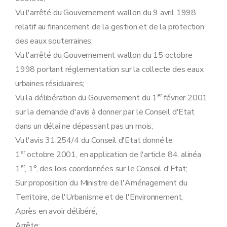
Art. 134
Art. 135
Vu l'arrêté du Gouvernement wallon du 9 avril 1998
Art. 136
relatif au financement de la gestion et de la protection
Art. 137
des eaux souterraines;
Art. 138
Art. 139
Vu l'arrêté du Gouvernement wallon du 15 octobre
Art. 140
1998 portant réglementation sur la collecte des eaux
Art. 141
Art. 142
urbaines résiduaires;
Art. 143
er
Vu la délibération du Gouvernement du 1
février 2001
Art. 144
Art. 145
sur la demande d'avis à donner par le Conseil d'Etat
Art. 146
dans un délai ne dépassant pas un mois;
Art. 147
Art. 148
Vu l'avis 31.254/4 du Conseil d'Etat donné le
Art. 149
er
1
octobre 2001, en application de l'article 84, alinéa
Art. 150
Art. 151
er
1
, 1°, des lois coordonnées sur le Conseil d'Etat;
Art. 152
Sur proposition du Ministre de l'Aménagement du
Art. 153
Art. 154
Territoire, de l'Urbanisme et de l'Environnement,
Art. 155
Après en avoir délibéré,
Art. 156
Art. 157
Arrête: