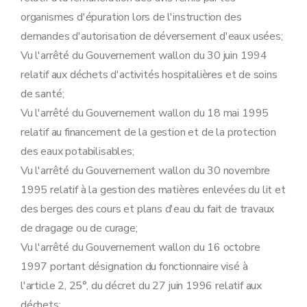
Art. 119
organismes d'épuration lors de l'instruction des
Sous-section 10
Recours
demandes d'autorisation de déversement d'eaux usées;
Art. 120
Sous-section
11
Obligation de notification périodique de données environnementales
Vu l'arrêté du Gouvernement wallon du 30 juin 1994
Art.
120
bis
relatif aux déchets d'activités hospitalières et de soins
Chapitre III
Remise en état
Art. 121
de santé;
Chapitre IV
Dispositions abrogatoires, modificatives et finales
Vu l'arrêté du Gouvernement wallon du 18 mai 1995
Section première
Dispositions abrogatoires et modificatives
Sous-section première
Etablissements dangereux, insalubres et incommodes
relatif au financement de la gestion et de la protection
Art. 122
des eaux potabilisables;
Art. 123
Sous-section 2
Eau
Vu l'arrêté du Gouvernement wallon du 30 novembre
Art. 124
1995 relatif à la gestion des matières enlevées du lit et
Art. 125
Art. 126
des berges des cours et plans d'eau du fait de travaux
Art. 127
de dragage ou de curage;
Art. 128
Art. 129
Vu l'arrêté du Gouvernement wallon du 16 octobre
Art. 130
1997 portant désignation du fonctionnaire visé à
Art. 131
Art. 132
l'article 2, 25°, du décret du 27 juin 1996 relatif aux
Art. 133
déchets;