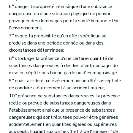
Annexe
6° danger: la propriété intrinsèque d'une substance
Annexe
Annexe
dangereuse ou d'une situation physique de pouvoir
Annexe
provoquer des dommages pour la santé humaine et/ou
Annexe
l'environnement;
Annexe
Annexe
7° risque: la probabilité qu'un effet spécifique se
Annexe
produise dans une période donnée ou dans des
Annexe
circonstances déterminées;
Annexe
Annexe
8° stockage: la présence d'une certaine quantité de
Annexe
substances dangereuses à des fins d'entreposage, de
Annexe
mise en dépôt sous bonne garde ou d'emmagasinage;
Annexe
Annexe
9° quasi-accident: un événement incontrôlé susceptible
Annexe
de conduire aléatoirement à un accident majeur;
Annexe
10° présence de substances dangereuses: la présence
réelle ou prévue de substances dangereuses dans
l'établissement ainsi que la présence de substances
dangereuses qui sont réputées pouvoir être générées
accidentellement en quantités égales ou supérieures
aux seuils figurant aux parties 1 et 2 de l'annexe (
I de