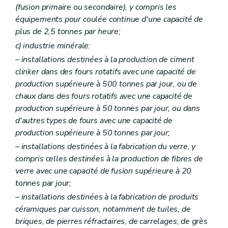
Art. 204
(fusion primaire ou secondaire), y compris les
Art. 205
équipements pour coulée continue d'une capacité de
Art. 206
plus de 2,5 tonnes par heure;
Art. 207
Art. 208
c)
industrie minérale:
Art. 209
– installations destinées à la production de ciment
Art. 210
clinker dans des fours rotatifs avec une capacité de
Art. 211
Art. 212
production supérieure à 500 tonnes par jour, ou de
Art. 213
chaux dans des fours rotatifs avec une capacité de
Art. 214
production supérieure à 50 tonnes par jour, ou dans
Art. 215
d'autres types de fours avec une capacité de
Art. 216
Art. 217
production supérieure à 50 tonnes par jour;
Art. 218
– installations destinées à la fabrication du verre, y
Art. 219
compris celles destinées à la production de fibres de
Art. 220
Art. 221
verre avec une capacité de fusion supérieure à 20
Art. 222
tonnes par jour;
Art. 223
– installations destinées à la fabrication de produits
Art. 224
Art. 225
céramiques par cuisson, notamment de tuiles, de
Art. 226
briques, de pierres réfractaires, de carrelages, de grès
Art. 227