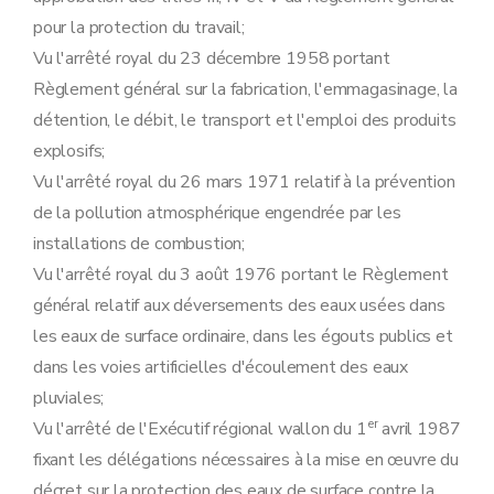
Art. 28
pour la protection du travail;
Art. 29
Section 2
Procédure d'octroi du permis unique
Vu l'arrêté royal du 23 décembre 1958 portant
Sous-section première
Introduction de la demande
Règlement général sur la fabrication, l'emmagasinage, la
Art. 30
Art. 31
détention, le débit, le transport et l'emploi des produits
Art. 32
explosifs;
Art. 33
Art. 34
Vu l'arrêté royal du 26 mars 1971 relatif à la prévention
Sous-section 2
Enquête publique
de la pollution atmosphérique engendrée par les
Art. 35
Art. 36
installations de combustion;
Art. 37
Vu l'arrêté royal du 3 août 1976 portant le Règlement
Art. 38
Art. 39
général relatif aux déversements des eaux usées dans
Art. 40
les eaux de surface ordinaire, dans les égouts publics et
Art. 41
Sous-section 3
Modalités de la concertation administrative relative aux demandes de permis unique
dans les voies artificielles d'écoulement des eaux
Art. 42
pluviales;
Art. 43
Art. 44
er
Vu l'arrêté de l'Exécutif régional wallon du 1
avril 1987
Art. 45
fixant les délégations nécessaires à la mise en œuvre du
Sous-section 4
Contenu du permis unique
Art. 46
décret sur la protection des eaux de surface contre la