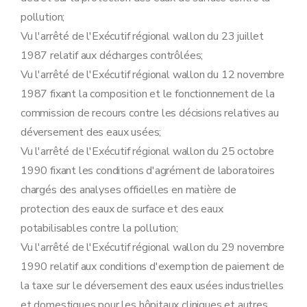
Sous-section 5
Modalités d'instruction des recours dirigés contre les décisions relatives aux demandes de permis unique
pollution;
Art. 47
Art. 48
Vu l'arrêté de l'Exécutif régional wallon du 23 juillet
Art. 49
1987 relatif aux décharges contrôlées;
Art. 50
Vu l'arrêté de l'Exécutif régional wallon du 12 novembre
Art. 51
Art. 52
1987 fixant la composition et le fonctionnement de la
Art. 53
commission de recours contre les décisions relatives au
Art. 54
Art. 55
déversement des eaux usées;
Sous-section 6
Tenue des registres
Vu l'arrêté de l'Exécutif régional wallon du 25 octobre
Art. 56
Art. 57
1990 fixant les conditions d'agrément de laboratoires
Art. 58
chargés des analyses officielles en matière de
Section 3
(
Dispositions complémentaires relatives aux établissements visés par l'accord de coopération entre l'Etat fédéral, les Régions flamande et wallonne et la Région de Bruxelles-Capitale concernant la maîtrise des dangers liés aux accidents majeurs impliquant des substances dangereuses
Sous-section première
Généralités
protection des eaux de surface et des eaux
Art. 59
potabilisables contre la pollution;
Art. 60
Sous-section 2
Documents à joindre à la demande de permis d'environnement et de permis unique
Vu l'arrêté de l'Exécutif régional wallon du 29 novembre
Art. 61
1990 relatif aux conditions d'exemption de paiement de
Sous-section 3
Instruction et délivrance du permis d'environnement et du permis unique
Art. 62
la taxe sur le déversement des eaux usées industrielles
Art. 63
et domestiques pour les hôpitaux cliniques et autres