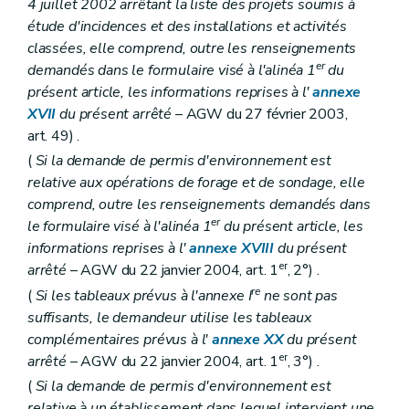
4 juillet 2002 arrêtant la liste des projets soumis à
étude d'incidences et des installations et activités
classées, elle comprend, outre les renseignements
er
demandés dans le formulaire visé à l'alinéa 1
du
présent article, les informations reprises à l'
annexe
XVII
du présent arrêté
– AGW du 27 février 2003,
art. 49) .
(
Si la demande de permis d'environnement est
relative aux opérations de forage et de sondage, elle
comprend, outre les renseignements demandés dans
er
le formulaire visé à l'alinéa 1
du présent article, les
informations reprises à l'
annexe XVIII
du présent
er
arrêté
– AGW du 22 janvier 2004, art. 1
, 2°) .
re
(
Si les tableaux prévus à l'annexe I
ne sont pas
suffisants, le demandeur utilise les tableaux
complémentaires prévus à l'
annexe XX
du présent
er
arrêté
– AGW du 22 janvier 2004, art. 1
, 3°) .
(
Si la demande de permis d'environnement est
relative à un établissement dans lequel intervient une