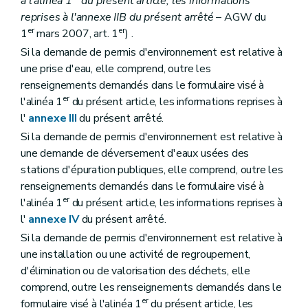
à l'alinéa 1
du présent article, les informations
reprises à l'annexe IIB du présent arrêté
– AGW du
er
er
1
mars 2007, art. 1
) .
Si la demande de permis d'environnement est relative à
une prise d'eau, elle comprend, outre les
renseignements demandés dans le formulaire visé à
er
l'alinéa 1
du présent article, les informations reprises à
l'
annexe III
du présent arrêté.
Si la demande de permis d'environnement est relative à
une demande de déversement d'eaux usées des
stations d'épuration publiques, elle comprend, outre les
renseignements demandés dans le formulaire visé à
er
l'alinéa 1
du présent article, les informations reprises à
l'
annexe IV
du présent arrêté.
Si la demande de permis d'environnement est relative à
une installation ou une activité de regroupement,
d'élimination ou de valorisation des déchets, elle
comprend, outre les renseignements demandés dans le
er
formulaire visé à l'alinéa 1
du présent article, les