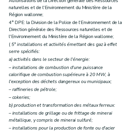
Autorisations de la Direction générale des Ressources
Art. 180
Art. 181
naturelles et de l'Environnement du Ministère de la
Art. 182
Région wallonne;
Art. 183
4° DPE: la Division de la Police de l'Environnement de la
Art. 184
Art. 185
Direction générale des Ressources naturelles et de
Art. 186
l'Environnement du Ministère de la Région wallonne;
Art. 187
(
5° installations et activités émettant des gaz à effet
Art. 188
Art. 189
serre spécifiés:
Art. 190
a)
activités dans le secteur de l'énergie:
Art. 191
Art. 192
– installations de combustion d'une puissance
Art. 193
calorifique de combustion supérieure à 20 MW, à
Art. 194
l'exception des déchets dangereux ou municipaux;
Art. 195
– raffineries de pétrole;
Art. 196
Art. 197
– cokeries;
Art. 198
b)
production et transformation des métaux ferreux:
Art. 199
Art. 200
– installations de grillage ou de frittage de minerai
Art. 201
métallique, y compris de minerai sulfuré;
Art. 202
– installations pour la production de fonte ou d'acier
Art. 203