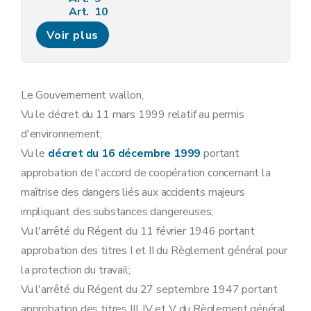
Art. 10
Art. 11
Voir plus
Art. 12
Art. 13
Sous-section 3
Modalités de la concertation administrative relative aux demandes de permis d'environnement
Art. 14
Art. 15
Le Gouvernement wallon,
Art. 16
Vu le décret du 11 mars 1999 relatif au permis
Art. 17
Sous-section 4
Contenu minimum des avis requis lors de l'instruction des demandes de permis d'environnement
d'environnement;
Art. 18
Vu le
décret du 16 décembre 1999
portant
Sous-section 5
Contenu du permis d'environnement
Art. 19
approbation de l'accord de coopération concernant la
Sous-section 6
Modalités d'instruction des recours dirigés contre les décisions relatives aux demandes de permis d'environnement
maîtrise des dangers liés aux accidents majeurs
Art. 20
Art. 21
impliquant des substances dangereuses;
Art. 22
Vu l'arrêté du Régent du 11 février 1946 portant
Art. 23
Art. 24
approbation des titres I et II du Règlement général pour
Art. 25
la protection du travail;
Art. 26
Sous-section 7
Tenue des registres des permis d'environnement
Vu l'arrêté du Régent du 27 septembre 1947 portant
Art. 27
approbation des titres III, IV et V du Règlement général