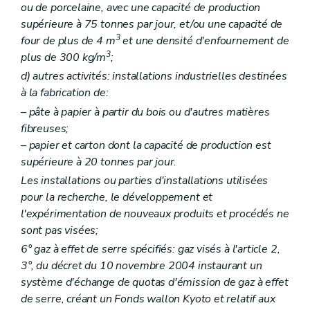
ou de porcelaine, avec une capacité de production
Art. 228
supérieure à 75 tonnes par jour, et/ou une capacité de
Art. 229
Art. 230
3
four de plus de 4 m
et une densité d'enfournement de
Art. 231
3
plus de 300 kg/m
;
Art. 232
d)
autres activités: installations industrielles destinées
Art. 233
Art. 234
à la fabrication de:
Art. 235
– pâte à papier à partir du bois ou d'autres matières
Art. 236
fibreuses;
Art. 237
Art. 238
– papier et carton dont la capacité de production est
Art. 239
supérieure à 20 tonnes par jour.
Art. 240
Les installations ou parties d'installations utilisées
Art. 241
Art. 242
pour la recherche, le développement et
Art. 243
l'expérimentation de nouveaux produits et procédés ne
Art. 244
sont pas visées;
Art. 245
6° gaz à effet de serre spécifiés: gaz visés à l'article 2,
Art. 246
Art. 247
3°, du décret du 10 novembre 2004 instaurant un
Art. 248
système d'échange de quotas d'émission de gaz à effet
Art. 249
de serre, créant un Fonds wallon Kyoto et relatif aux
Art. 250