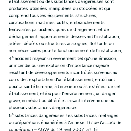
établissement où des substances dangereuses sont
Art. 273
produites, utilisées, manipulées ou stockées et qui
Sous-section 5
Dispositions diverses
comprend tous les équipements, structures,
Art. 274
Art. 275
canalisations, machines, outils, embranchements
Art. 276
ferroviaires particuliers, quais de chargement et de
Section 2
Dispositions finales
déchargement, appontements desservant l'installation,
Art. 277
Art. 278
jetées, dépôts ou structures analogues, flottants ou
Art. 279
non, nécessaires pour le fonctionnement de l'installation;
Art. 280
4° accident majeur: un événement tel qu'une émission,
Annexe
un incendie ou une explosion d'importance majeure
Annexe
Annexe
résultant de développements incontrôlés survenus au
Annexe
cours de l'exploitation d'un établissement, entraînant
Annexe
pour la santé humaine, à l'intérieur ou à l'extérieur de cet
Annexe
Annexe
établissement, et/ou pour l'environnement, un danger
Annexe
grave, immédiat ou différé et faisant intervenir une ou
Annexe
plusieurs substances dangereuses;
Annexe
Annexe
5° substances dangereuses: les substances, mélanges
Annexe
ou préparations énumérées à l'annexe II (
I de l'accord de
Annexe
coopération
– AGW du 19 avril 2007, art. 5) ;