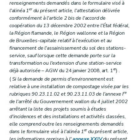
renseignements demandés dans le formulaire visé à
er
l'alinéa 1
du présent article, l'attestation délivrée
conformément à l'article 2
bis
de l'accord de
coopération du 13 décembre 2002 entre l'État fédéral,
la Région flamande, le Région wallonne et la Région
de Bruxelles-capitale relatif à l'exécution et au
financement de l'assainissement du sol des stations-
service, sauf lorsque cette demande porte sur la
transformation ou l'extension d'une station-service
er
déjà autorisée
– AGW du 24 janvier 2008, art. 1
) .
(
Si la demande de permis d'environnement est
relative à une installation de compostage visée par les
re
rubriques 90.23.11.02 et 90.23.11.03 de l'annexe I
de l'arrêté du Gouvernement wallon du 4 juillet 2002
arrêtant la liste des projets soumis à études
d'incidences et des installations et activités classées,
elle comprend outre les renseignements demandés
er
dans le formulaire visé à l'alinéa 1
du présent article,
les informations reprises à l'
annexe XXIV
du présent