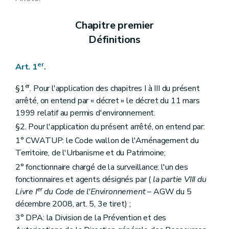
Art. 158
Art. 159
Chapitre premier
Art. 160
Art. 161
Définitions
Art. 162
Art. 163
Art. 164
er
Art. 1
.
Art. 165
Art. 166
er
§1
. Pour l'application des chapitres I à III du présent
Art. 167
arrêté, on entend par « décret » le décret du 11 mars
Art. 168
1999 relatif au permis d'environnement.
Art. 169
Art. 170
§2. Pour l'application du présent arrêté, on entend par:
Art. 171
1° CWATUP: le Code wallon de l'Aménagement du
Art. 172
Art. 173
Territoire, de l'Urbanisme et du Patrimoine;
Art. 174
2° fonctionnaire chargé de la surveillance: l'un des
Art. 175
fonctionnaires et agents désignés par (
la partie VIII du
Art. 176
er
Sous-section 3
Déchets
Livre I
du Code de l'Environnement
– AGW du 5
Art. 177
décembre 2008, art. 5, 3e tiret) ;
Art. 178
3° DPA: la Division de la Prévention et des
Art. 179