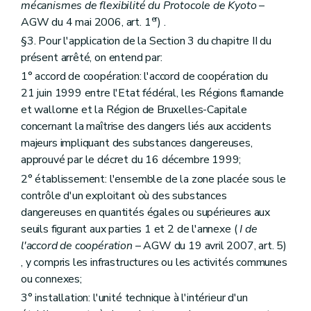
Art. 251
mécanismes de flexibilité du Protocole de Kyoto
–
Art. 252
er
AGW du 4 mai 2006, art. 1
) .
Art. 253
§3. Pour l'application de la Section 3 du chapitre II du
Art. 254
Art. 255
présent arrêté, on entend par:
Art. 256
1° accord de coopération: l'accord de coopération du
Art. 257
21 juin 1999 entre l'Etat fédéral, les Régions flamande
Art. 258
et wallonne et la Région de Bruxelles-Capitale
Art. 259
Art. 260
concernant la maîtrise des dangers liés aux accidents
Art. 261
majeurs impliquant des substances dangereuses,
Art. 262
approuvé par le décret du 16 décembre 1999;
Art. 263
Art. 264
2° établissement: l'ensemble de la zone placée sous le
Art. 265
contrôle d'un exploitant où des substances
Art. 266
dangereuses en quantités égales ou supérieures aux
Sous-section 4
Explosifs
seuils figurant aux parties 1 et 2 de l'annexe (
I de
Art. 267
Sous-section 5
Air
l'accord de coopération
– AGW du 19 avril 2007, art. 5)
Art. 268
, y compris les infrastructures ou les activités communes
Art. 269
ou connexes;
Art. 270
Art. 271
3° installation: l'unité technique à l'intérieur d'un
Art. 272