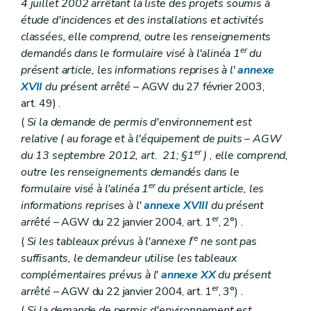
4 juillet 2002 arrêtant la liste des projets soumis à
étude d'incidences et des installations et activités
classées, elle comprend, outre les renseignements
er
demandés dans le formulaire visé à l'alinéa 1
du
présent article, les informations reprises à l'
annexe
XVII
du présent arrêté
– AGW du 27 février 2003,
art. 49) .
(
Si la demande de permis d'environnement est
relative (
au forage et à l'équipement de puits
– AGW
er
du 13 septembre 2012, art. 21; §1
) , elle comprend,
outre les renseignements demandés dans le
er
formulaire visé à l'alinéa 1
du présent article, les
informations reprises à l'
annexe XVIII
du présent
er
arrêté
– AGW du 22 janvier 2004, art. 1
, 2°) .
re
(
Si les tableaux prévus à l'annexe I
ne sont pas
suffisants, le demandeur utilise les tableaux
complémentaires prévus à l'
annexe XX
du présent
er
arrêté
– AGW du 22 janvier 2004, art. 1
, 3°) .
(
Si la demande de permis d'environnement est