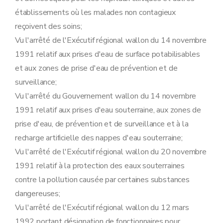
Art. 64
Sous-section 4
Surveillance et mesures administratives
établissements où les malades non contagieux
Art. 65
reçoivent des soins;
Art. 66
Section 4
Déclarations
Vu l'arrêté de l'Exécutif régional wallon du 14 novembre
Sous-section première
Procédure de déclaration relative aux établissements de classe 3
1991 relatif aux prises d'eau de surface potabilisables
Art. 67
Art. 68
et aux zones de prise d'eau de prévention et de
Art. 69
surveillance;
Art. 70
Vu l'arrêté du Gouvernement wallon du 14 novembre
Art. 71
Sous-section 2
Modalités du recours prévu à l'article 41 du décret contre les conditions complémentaires éventuelles
1991 relatif aux prises d'eau souterraine, aux zones de
Art. 72
prise d'eau, de prévention et de surveillance et à la
Art. 73
Art. 74
recharge artificielle des nappes d'eau souterraine;
Art. 75
Vu l'arrêté de l'Exécutif régional wallon du 20 novembre
Sous-section 3
Tenue des registres des déclarations
Art. 76
1991 relatif à la protection des eaux souterraines
Art. 77
contre la pollution causée par certaines substances
Section 5
Sûreté visée à l'article 55 du décret
Sous-section première
Cas où la sûreté est toujours exigée
dangereuses;
Art. 78
Vu l'arrêté de l'Exécutif régional wallon du 12 mars
Art. 79
Sous-section 2
Modalités de constitution de la sûreté
1992 portant désignation de fonctionnaires pour