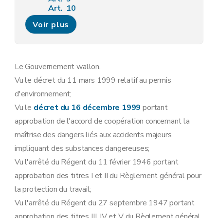
Art. 10
Art. 11
Voir plus
Art. 12
Art. 13
Sous-section 3
Modalités de la concertation administrative relative aux demandes de permis d'environnement
Art. 14
Art. 15
Le Gouvernement wallon,
Art. 16
Vu le décret du 11 mars 1999 relatif au permis
Art. 17
Sous-section 4
Contenu minimum des avis requis lors de l'instruction des demandes de permis d'environnement
d'environnement;
Art. 18
Vu le
décret du 16 décembre 1999
portant
Sous-section 5
Contenu du permis d'environnement
Art. 19
approbation de l'accord de coopération concernant la
Sous-section 6
Modalités d'instruction des recours dirigés contre les décisions relatives aux demandes de permis d'environnement
maîtrise des dangers liés aux accidents majeurs
Art. 20
Art. 21
impliquant des substances dangereuses;
Art. 22
Vu l'arrêté du Régent du 11 février 1946 portant
Art. 23
Art. 24
approbation des titres I et II du Règlement général pour
Art. 25
la protection du travail;
Art. 26
Sous-section 7
Tenue des registres des permis d'environnement
Vu l'arrêté du Régent du 27 septembre 1947 portant
Art. 27
approbation des titres III, IV et V du Règlement général