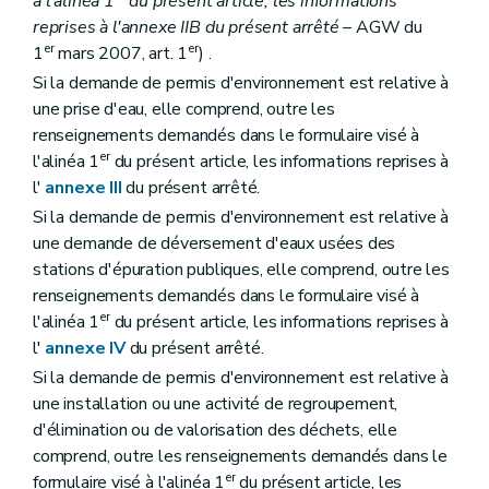
à l'alinéa 1
du présent article, les informations
reprises à l'annexe IIB du présent arrêté
– AGW du
er
er
1
mars 2007, art. 1
) .
Si la demande de permis d'environnement est relative à
une prise d'eau, elle comprend, outre les
renseignements demandés dans le formulaire visé à
er
l'alinéa 1
du présent article, les informations reprises à
l'
annexe III
du présent arrêté.
Si la demande de permis d'environnement est relative à
une demande de déversement d'eaux usées des
stations d'épuration publiques, elle comprend, outre les
renseignements demandés dans le formulaire visé à
er
l'alinéa 1
du présent article, les informations reprises à
l'
annexe IV
du présent arrêté.
Si la demande de permis d'environnement est relative à
une installation ou une activité de regroupement,
d'élimination ou de valorisation des déchets, elle
comprend, outre les renseignements demandés dans le
er
formulaire visé à l'alinéa 1
du présent article, les