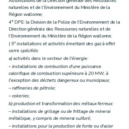
Autorisations de la Direction générale des Ressources
Art. 180
Art. 181
naturelles et de l'Environnement du Ministère de la
Art. 182
Région wallonne;
Art. 183
4° DPE: la Division de la Police de l'Environnement de la
Art. 184
Art. 185
Direction générale des Ressources naturelles et de
Art. 186
l'Environnement du Ministère de la Région wallonne;
Art. 187
(
5° installations et activités émettant des gaz à effet
Art. 188
Art. 189
serre spécifiés:
Art. 190
a)
activités dans le secteur de l'énergie:
Art. 191
Art. 192
– installations de combustion d'une puissance
Art. 193
calorifique de combustion supérieure à 20 MW, à
Art. 194
l'exception des déchets dangereux ou municipaux;
Art. 195
– raffineries de pétrole;
Art. 196
Art. 197
– cokeries;
Art. 198
b)
production et transformation des métaux ferreux:
Art. 199
Art. 200
– installations de grillage ou de frittage de minerai
Art. 201
métallique, y compris de minerai sulfuré;
Art. 202
– installations pour la production de fonte ou d'acier
Art. 203