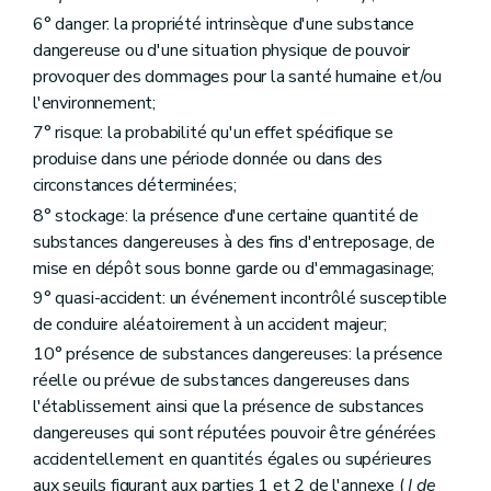
Annexe
6° danger: la propriété intrinsèque d'une substance
Annexe
Annexe
dangereuse ou d'une situation physique de pouvoir
Annexe
provoquer des dommages pour la santé humaine et/ou
Annexe
l'environnement;
Annexe
Annexe
7° risque: la probabilité qu'un effet spécifique se
Annexe
produise dans une période donnée ou dans des
Annexe
circonstances déterminées;
Annexe
Annexe
8° stockage: la présence d'une certaine quantité de
Annexe
substances dangereuses à des fins d'entreposage, de
Annexe
mise en dépôt sous bonne garde ou d'emmagasinage;
Annexe
Annexe
9° quasi-accident: un événement incontrôlé susceptible
Annexe
de conduire aléatoirement à un accident majeur;
Annexe
10° présence de substances dangereuses: la présence
réelle ou prévue de substances dangereuses dans
l'établissement ainsi que la présence de substances
dangereuses qui sont réputées pouvoir être générées
accidentellement en quantités égales ou supérieures
aux seuils figurant aux parties 1 et 2 de l'annexe (
I de