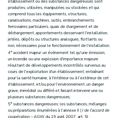
établissement où des substances dangereuses sont
Art. 273
produites, utilisées, manipulées ou stockées et qui
Sous-section 5
Dispositions diverses
comprend tous les équipements, structures,
Art. 274
Art. 275
canalisations, machines, outils, embranchements
Art. 276
ferroviaires particuliers, quais de chargement et de
Section 2
Dispositions finales
déchargement, appontements desservant l'installation,
Art. 277
Art. 278
jetées, dépôts ou structures analogues, flottants ou
Art. 279
non, nécessaires pour le fonctionnement de l'installation;
Art. 280
4° accident majeur: un événement tel qu'une émission,
Annexe
un incendie ou une explosion d'importance majeure
Annexe
Annexe
résultant de développements incontrôlés survenus au
Annexe
cours de l'exploitation d'un établissement, entraînant
Annexe
pour la santé humaine, à l'intérieur ou à l'extérieur de cet
Annexe
Annexe
établissement, et/ou pour l'environnement, un danger
Annexe
grave, immédiat ou différé et faisant intervenir une ou
Annexe
plusieurs substances dangereuses;
Annexe
Annexe
5° substances dangereuses: les substances, mélanges
Annexe
ou préparations énumérées à l'annexe II (
I de l'accord de
Annexe
coopération
– AGW du 19 avril 2007, art. 5) ;