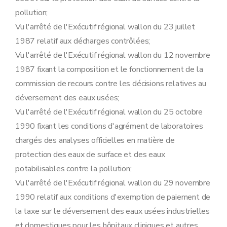
Sous-section 5
Modalités d'instruction des recours dirigés contre les décisions relatives aux demandes de permis unique
pollution;
Art. 47
Art. 48
Vu l'arrêté de l'Exécutif régional wallon du 23 juillet
Art. 49
1987 relatif aux décharges contrôlées;
Art. 50
Vu l'arrêté de l'Exécutif régional wallon du 12 novembre
Art. 51
Art. 52
1987 fixant la composition et le fonctionnement de la
Art. 53
commission de recours contre les décisions relatives au
Art. 54
Art. 55
déversement des eaux usées;
Sous-section 6
Tenue des registres
Vu l'arrêté de l'Exécutif régional wallon du 25 octobre
Art. 56
Art. 57
1990 fixant les conditions d'agrément de laboratoires
Art. 58
chargés des analyses officielles en matière de
Section 3
(
Dispositions complémentaires relatives aux établissements visés par l'accord de coopération entre l'Etat fédéral, les Régions flamande et wallonne et la Région de Bruxelles-Capitale concernant la maîtrise des dangers liés aux accidents majeurs impliquant des substances dangereuses
Sous-section première
Généralités
protection des eaux de surface et des eaux
Art. 59
potabilisables contre la pollution;
Art. 60
Sous-section 2
Documents à joindre à la demande de permis d'environnement et de permis unique
Vu l'arrêté de l'Exécutif régional wallon du 29 novembre
Art. 61
1990 relatif aux conditions d'exemption de paiement de
Sous-section 3
Instruction et délivrance du permis d'environnement et du permis unique
Art. 62
la taxe sur le déversement des eaux usées industrielles
Art. 63
et domestiques pour les hôpitaux cliniques et autres