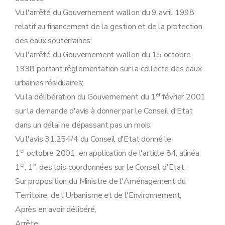
Art. 134
Art. 135
Vu l'arrêté du Gouvernement wallon du 9 avril 1998
Art. 136
relatif au financement de la gestion et de la protection
Art. 137
des eaux souterraines;
Art. 138
Art. 139
Vu l'arrêté du Gouvernement wallon du 15 octobre
Art. 140
1998 portant réglementation sur la collecte des eaux
Art. 141
Art. 142
urbaines résiduaires;
Art. 143
er
Vu la délibération du Gouvernement du 1
février 2001
Art. 144
Art. 145
sur la demande d'avis à donner par le Conseil d'Etat
Art. 146
dans un délai ne dépassant pas un mois;
Art. 147
Art. 148
Vu l'avis 31.254/4 du Conseil d'Etat donné le
Art. 149
er
1
octobre 2001, en application de l'article 84, alinéa
Art. 150
Art. 151
er
1
, 1°, des lois coordonnées sur le Conseil d'Etat;
Art. 152
Sur proposition du Ministre de l'Aménagement du
Art. 153
Art. 154
Territoire, de l'Urbanisme et de l'Environnement,
Art. 155
Après en avoir délibéré,
Art. 156
Art. 157
Arrête: