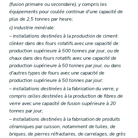
Art. 204
(fusion primaire ou secondaire), y compris les
Art. 205
équipements pour coulée continue d'une capacité de
Art. 206
plus de 2,5 tonnes par heure;
Art. 207
Art. 208
c)
industrie minérale:
Art. 209
– installations destinées à la production de ciment
Art. 210
clinker dans des fours rotatifs avec une capacité de
Art. 211
Art. 212
production supérieure à 500 tonnes par jour, ou de
Art. 213
chaux dans des fours rotatifs avec une capacité de
Art. 214
production supérieure à 50 tonnes par jour, ou dans
Art. 215
d'autres types de fours avec une capacité de
Art. 216
Art. 217
production supérieure à 50 tonnes par jour;
Art. 218
– installations destinées à la fabrication du verre, y
Art. 219
compris celles destinées à la production de fibres de
Art. 220
Art. 221
verre avec une capacité de fusion supérieure à 20
Art. 222
tonnes par jour;
Art. 223
– installations destinées à la fabrication de produits
Art. 224
Art. 225
céramiques par cuisson, notamment de tuiles, de
Art. 226
briques, de pierres réfractaires, de carrelages, de grès
Art. 227