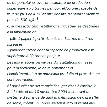
ou de porcelaine, avec une capacité de production
Art. 228
supérieure à 75 tonnes par jour, et/ou une capacité de
Art. 229
Art. 230
3
four de plus de 4 m
et une densité d'enfournement de
Art. 231
3
plus de 300 kg/m
;
Art. 232
d)
autres activités: installations industrielles destinées
Art. 233
Art. 234
à la fabrication de:
Art. 235
– pâte à papier à partir du bois ou d'autres matières
Art. 236
fibreuses;
Art. 237
Art. 238
– papier et carton dont la capacité de production est
Art. 239
supérieure à 20 tonnes par jour.
Art. 240
Les installations ou parties d'installations utilisées
Art. 241
Art. 242
pour la recherche, le développement et
Art. 243
l'expérimentation de nouveaux produits et procédés ne
Art. 244
sont pas visées;
Art. 245
6° gaz à effet de serre spécifiés: gaz visés à l'article 2,
Art. 246
Art. 247
3°, du décret du 10 novembre 2004 instaurant un
Art. 248
système d'échange de quotas d'émission de gaz à effet
Art. 249
de serre, créant un Fonds wallon Kyoto et relatif aux
Art. 250