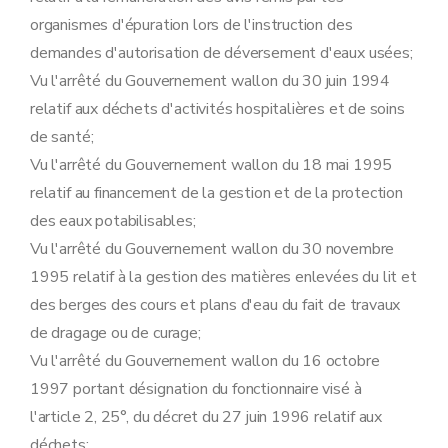
Art. 119
organismes d'épuration lors de l'instruction des
Sous-section 10
Recours
demandes d'autorisation de déversement d'eaux usées;
Art. 120
Sous-section
11
Obligation de notification périodique de données environnementales
Vu l'arrêté du Gouvernement wallon du 30 juin 1994
Art.
120
bis
relatif aux déchets d'activités hospitalières et de soins
Chapitre III
Remise en état
Art. 121
de santé;
Chapitre IV
Dispositions abrogatoires, modificatives et finales
Vu l'arrêté du Gouvernement wallon du 18 mai 1995
Section première
Dispositions abrogatoires et modificatives
Sous-section première
Etablissements dangereux, insalubres et incommodes
relatif au financement de la gestion et de la protection
Art. 122
des eaux potabilisables;
Art. 123
Sous-section 2
Eau
Vu l'arrêté du Gouvernement wallon du 30 novembre
Art. 124
1995 relatif à la gestion des matières enlevées du lit et
Art. 125
Art. 126
des berges des cours et plans d'eau du fait de travaux
Art. 127
de dragage ou de curage;
Art. 128
Art. 129
Vu l'arrêté du Gouvernement wallon du 16 octobre
Art. 130
1997 portant désignation du fonctionnaire visé à
Art. 131
Art. 132
l'article 2, 25°, du décret du 27 juin 1996 relatif aux
Art. 133
déchets;