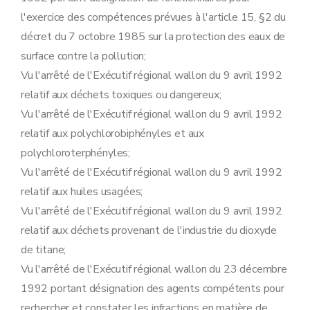
Art. 80
l'exercice des compétences prévues à l'article 15, §2 du
Art. 81
Art. 82
décret du 7 octobre 1985 sur la protection des eaux de
Sous-section 3
Modalités de libération de la sûreté
surface contre la pollution;
Art. 83
Art. 84
Vu l'arrêté de l'Exécutif régional wallon du 9 avril 1992
Sous-section 4
Modalités de recours
relatif aux déchets toxiques ou dangereux;
Art. 85
Art. 86
Vu l'arrêté de l'Exécutif régional wallon du 9 avril 1992
Section 6
Procédure de prolongation de la durée de validité d'un permis d'environnement accordé pour un établissement temporaire visée à l'article 52 du décret
relatif aux polychlorobiphényles et aux
Art. 87
Art. 88
polychloroterphényles;
Art. 89
Vu l'arrêté de l'Exécutif régional wallon du 9 avril 1992
Section 7
Mesures de police administrative
relatif aux huiles usagées;
Sous-section première
Prélèvement des échantillons visé à l'article 61, §1
Art. 90
Vu l'arrêté de l'Exécutif régional wallon du 9 avril 1992
Art. 91
relatif aux déchets provenant de l'industrie du dioxyde
Art. 92
Art. 93
de titane;
Art. 94
Vu l'arrêté de l'Exécutif régional wallon du 23 décembre
Art. 95
Sous-section 2
(
Modalités de la procédure visée aux articles 65, §1
1992 portant désignation des agents compétents pour
Art. 95
bis
rechercher et constater les infractions en matière de