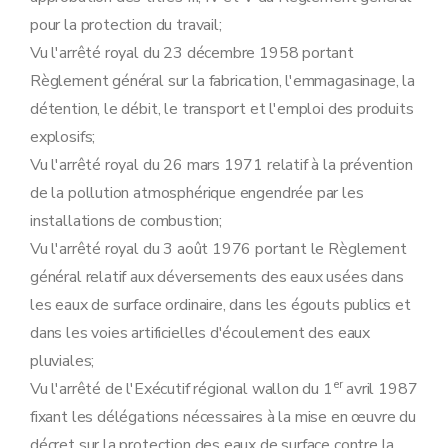
Art. 28
pour la protection du travail;
Art. 29
Section 2
Procédure d'octroi du permis unique
Vu l'arrêté royal du 23 décembre 1958 portant
Sous-section première
Introduction de la demande
Règlement général sur la fabrication, l'emmagasinage, la
Art. 30
Art. 31
détention, le débit, le transport et l'emploi des produits
Art. 32
explosifs;
Art. 33
Art. 34
Vu l'arrêté royal du 26 mars 1971 relatif à la prévention
Sous-section 2
Enquête publique
de la pollution atmosphérique engendrée par les
Art. 35
Art. 36
installations de combustion;
Art. 37
Vu l'arrêté royal du 3 août 1976 portant le Règlement
Art. 38
Art. 39
général relatif aux déversements des eaux usées dans
Art. 40
les eaux de surface ordinaire, dans les égouts publics et
Art. 41
Sous-section 3
Modalités de la concertation administrative relative aux demandes de permis unique
dans les voies artificielles d'écoulement des eaux
Art. 42
pluviales;
Art. 43
Art. 44
er
Vu l'arrêté de l'Exécutif régional wallon du 1
avril 1987
Art. 45
fixant les délégations nécessaires à la mise en œuvre du
Sous-section 4
Contenu du permis unique
Art. 46
décret sur la protection des eaux de surface contre la