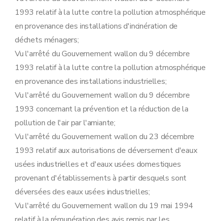
Art. 107
1993 relatif à la lutte contre la pollution atmosphérique
Art. 108
Section 8
Etude de caractérisation visée à l'article 79, §1
en provenance des installations d'incinération de
Art. 109
déchets ménagers;
Section 9
Transformation et extension de l'établissement visé à l'article 10, §2, du décret
Art. 110
Vu l'arrêté du Gouvernement wallon du 9 décembre
Section 10
Désignation des fonctionnaires
1993 relatif à la lutte contre la pollution atmosphérique
Sous-section première
Procédure d'octroi du permis d'environnement
Art. 111
en provenance des installations industrielles;
Sous-section 2
Procédure d'octroi du permis unique
Vu l'arrêté du Gouvernement wallon du 9 décembre
Art. 112
Sous-section 3
Déclaration
1993 concernant la prévention et la réduction de la
Art. 113
pollution de l'air par l'amiante;
Sous-section 4
Transformation et extension de l'établissement
Art. 114
Vu l'arrêté du Gouvernement wallon du 23 décembre
Sous-section 5
Sûretés
1993 relatif aux autorisations de déversement d'eaux
Art. 115
Sous-section 6
Obligations de l'exploitant
usées industrielles et d'eaux usées domestiques
Art. 116
provenant d'établissements à partir desquels sont
Sous-section 7
Mesures de police administrative
Art. 117
déversées des eaux usées industrielles;
Sous-section 8
Etude de caractérisation
Vu l'arrêté du Gouvernement wallon du 19 mai 1994
Art. 118
relatif à la rémunération des avis remis par les
Sous-section 9
Sanctions pénales