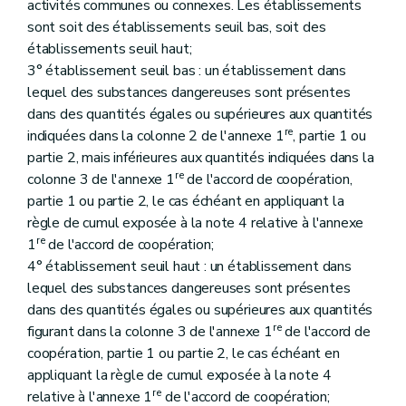
activités communes ou connexes. Les établissements
Art. 243
Art. 244
sont soit des établissements seuil bas, soit des
Art. 245
établissements seuil haut;
Art. 246
3° établissement seuil bas : un établissement dans
Art. 247
Art. 248
lequel des substances dangereuses sont présentes
Art. 249
dans des quantités égales ou supérieures aux quantités
Art. 250
re
indiquées dans la colonne 2 de l'annexe 1
, partie 1 ou
Art. 251
partie 2, mais inférieures aux quantités indiquées dans la
Art. 252
re
Art. 253
colonne 3 de l'annexe 1
de l'accord de coopération,
Art. 254
partie 1 ou partie 2, le cas échéant en appliquant la
Art. 255
règle de cumul exposée à la note 4 relative à l'annexe
Art. 256
re
1
de l'accord de coopération;
Art. 257
Art. 258
4° établissement seuil haut : un établissement dans
Art. 259
lequel des substances dangereuses sont présentes
Art. 260
dans des quantités égales ou supérieures aux quantités
Art. 261
re
figurant dans la colonne 3 de l'annexe 1
de l'accord de
Art. 262
Art. 263
coopération, partie 1 ou partie 2, le cas échéant en
Art. 264
appliquant la règle de cumul exposée à la note 4
Art. 265
re
relative à l'annexe 1
de l'accord de coopération;
Art. 266