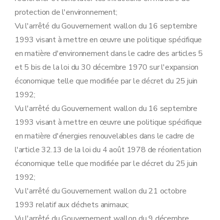
Art. 94
Art. 95
protection de l'environnement;
Sous-section 2
(
Modalités de la procédure visée aux articles 65, §1
Vu l'arrêté du Gouvernement wallon du 16 septembre
Art. 95
bis
Art. 95
ter
1993 visant à mettre en œuvre une politique spécifique
Art. 95
quater
en matière d'environnement dans le cadre des articles 5
Art. 95
quinquies
Art. 95
sexies
et 5 bis de la loi du 30 décembre 1970 sur l'expansion
Art. 95
septies
économique telle que modifiée par le décret du 25 juin
Art. 95
octies
Art. 95
novies
1992;
Art. 95
decies
Vu l'arrêté du Gouvernement wallon du 16 septembre
Art. 96
Art. 96
bis
1993 visant à mettre en œuvre une politique spécifique
Art. 97
en matière d'énergies renouvelables dans le cadre de
Sous-section 2
bis
Modalités du réexamen et de la modification des conditions particulières des autorisations de certains établissements.
Art. 97
bis
l'article 32.13 de la loi du 4 août 1978 de réorientation
Sous-section 3
Modalités du recours contre les mesures de sécurité, visé à l'article 71, §4 et §5, du décret
économique telle que modifiée par le décret du 25 juin
Art. 98
1992;
Art. 99
Art. 100
Vu l'arrêté du Gouvernement wallon du 21 octobre
Art. 101
1993 relatif aux déchets animaux;
Art. 102
Art. 103
Vu l'arrêté du Gouvernement wallon du 9 décembre