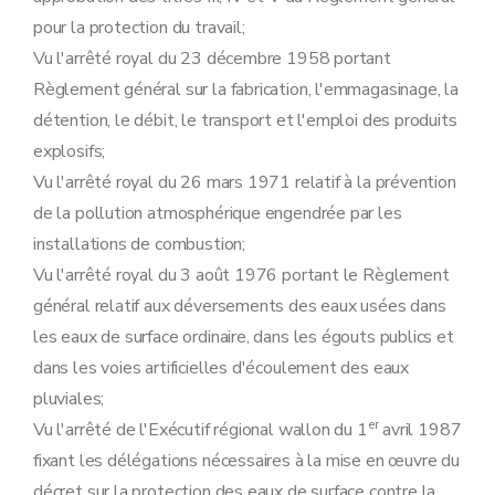
Art. 28
pour la protection du travail;
Art. 29
Section 2
Procédure d'octroi du permis unique
Vu l'arrêté royal du 23 décembre 1958 portant
Sous-section première
Introduction de la demande
Règlement général sur la fabrication, l'emmagasinage, la
Art. 30
Art. 30
détention, le débit, le transport et l'emploi des produits
Art. 31
explosifs;
Art. 32
Art. 33
Vu l'arrêté royal du 26 mars 1971 relatif à la prévention
Art. 34
de la pollution atmosphérique engendrée par les
Sous-section 2
Enquête publique
Art. 35
installations de combustion;
Art. 36
Vu l'arrêté royal du 3 août 1976 portant le Règlement
Art. 37
Art. 38
général relatif aux déversements des eaux usées dans
Art. 39
les eaux de surface ordinaire, dans les égouts publics et
Art. 40
Art. 41
dans les voies artificielles d'écoulement des eaux
Sous-section 3
Modalités de la concertation administrative relative aux demandes de permis unique
pluviales;
Art. 42
Art. 43
er
Vu l'arrêté de l'Exécutif régional wallon du 1
avril 1987
Art. 44
fixant les délégations nécessaires à la mise en œuvre du
Art. 45
Sous-section 4
Contenu du permis unique
décret sur la protection des eaux de surface contre la