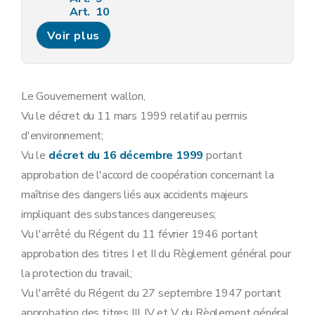
Art. 10
Art. 11
Voir plus
Art. 12
Art. 13
Sous-section 3
Modalités de la concertation administrative relative aux demandes de permis d'environnement
Art. 14
Art. 15
Le Gouvernement wallon,
Art. 16
Vu le décret du 11 mars 1999 relatif au permis
Art. 17
Sous-section 4
Contenu minimum des avis requis lors de l'instruction des demandes de permis d'environnement
d'environnement;
Art. 18
Vu le
décret du 16 décembre 1999
portant
Sous-section 5
Contenu du permis d'environnement
Art. 19
approbation de l'accord de coopération concernant la
Sous-section 6
Modalités d'instruction des recours dirigés contre les décisions relatives aux demandes de permis d'environnement
maîtrise des dangers liés aux accidents majeurs
Art. 20
Art. 21
impliquant des substances dangereuses;
Art. 22
Vu l'arrêté du Régent du 11 février 1946 portant
Art. 23
Art. 24
approbation des titres I et II du Règlement général pour
Art. 25
la protection du travail;
Art. 26
Sous-section 7
Tenue des registres des permis d'environnement
Vu l'arrêté du Régent du 27 septembre 1947 portant
Art. 27
approbation des titres III, IV et V du Règlement général