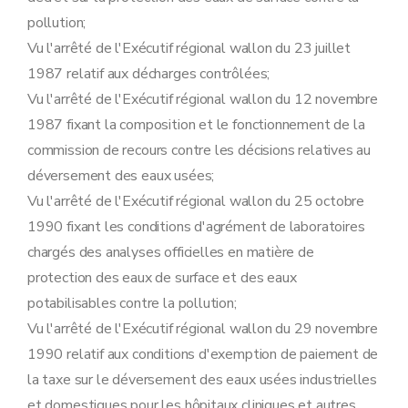
Art. 46
pollution;
Sous-section 5
Modalités d'instruction des recours dirigés contre les décisions relatives aux demandes de permis unique
Art. 47
Vu l'arrêté de l'Exécutif régional wallon du 23 juillet
Art. 48
1987 relatif aux décharges contrôlées;
Art. 49
Vu l'arrêté de l'Exécutif régional wallon du 12 novembre
Art. 50
Art. 51
1987 fixant la composition et le fonctionnement de la
Art. 52
commission de recours contre les décisions relatives au
Art. 53
Art. 54
déversement des eaux usées;
Art. 55
Vu l'arrêté de l'Exécutif régional wallon du 25 octobre
Sous-section 6
Tenue des registres
Art. 56
1990 fixant les conditions d'agrément de laboratoires
Art. 57
chargés des analyses officielles en matière de
Art. 58
Section 3
(
Dispositions complémentaires relatives aux établissements visés par l'accord de coopération entre l'Etat fédéral, les Régions flamande et wallonne et la Région de Bruxelles-Capitale concernant la maîtrise des dangers liés aux accidents majeurs impliquant des substances dangereuses
protection des eaux de surface et des eaux
Sous-section première
Généralités
potabilisables contre la pollution;
Art. 59
Art. 59
Vu l'arrêté de l'Exécutif régional wallon du 29 novembre
Art. 60
1990 relatif aux conditions d'exemption de paiement de
Sous-section 2
Documents à joindre à la demande de permis d'environnement et de permis unique
Art. 61
la taxe sur le déversement des eaux usées industrielles
Art. 61
et domestiques pour les hôpitaux cliniques et autres