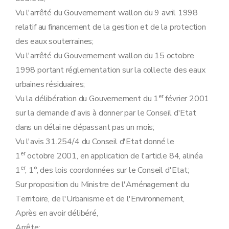
Art. 126
Art. 127
Vu l'arrêté du Gouvernement wallon du 9 avril 1998
Art. 128
relatif au financement de la gestion et de la protection
Art. 129
des eaux souterraines;
Art. 130
Art. 131
Vu l'arrêté du Gouvernement wallon du 15 octobre
Art. 132
1998 portant réglementation sur la collecte des eaux
Art. 133
Art. 134
urbaines résiduaires;
Art. 135
er
Vu la délibération du Gouvernement du 1
février 2001
Art. 136
Art. 137
sur la demande d'avis à donner par le Conseil d'Etat
Art. 138
dans un délai ne dépassant pas un mois;
Art. 139
Art. 140
Vu l'avis 31.254/4 du Conseil d'Etat donné le
Art. 141
er
1
octobre 2001, en application de l'article 84, alinéa
Art. 142
Art. 143
er
1
, 1°, des lois coordonnées sur le Conseil d'Etat;
Art. 144
Sur proposition du Ministre de l'Aménagement du
Art. 145
Art. 146
Territoire, de l'Urbanisme et de l'Environnement,
Art. 147
Après en avoir délibéré,
Art. 148
Art. 149
Arrête: