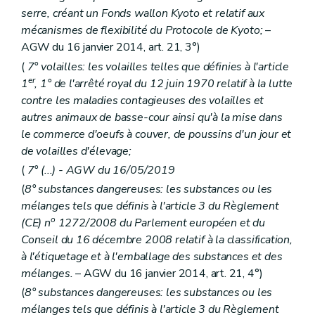
Art. 196
serre, créant un Fonds wallon Kyoto et relatif aux
Art. 197
mécanismes de flexibilité du Protocole de Kyoto;
–
Art. 198
Art. 199
AGW du 16 janvier 2014, art. 21, 3°)
Art. 200
(
7° volailles: les volailles telles que définies à l'article
Art. 201
er
1
, 1° de l'arrêté royal du 12 juin 1970 relatif à la lutte
Art. 202
contre les maladies contagieuses des volailles et
Art. 203
Art. 204
autres animaux de basse-cour ainsi qu'à la mise dans
Art. 205
le commerce d'oeufs à couver, de poussins d'un jour et
Art. 206
de volailles d'élevage;
Art. 207
Art. 208
(
7° (...) - AGW du 16/05/2019
Art. 209
(
8° substances dangereuses: les substances ou les
Art. 210
mélanges tels que définis à l'article 3 du Règlement
Art. 211
Art. 212
o
(CE) n
1272/2008 du Parlement européen et du
Art. 213
Conseil du 16 décembre 2008 relatif à la classification,
Art. 214
à l'étiquetage et à l'emballage des substances et des
Art. 215
mélanges.
– AGW du 16 janvier 2014, art. 21, 4°)
Art. 216
Art. 217
(
8° substances dangereuses: les substances ou les
Art. 218
mélanges tels que définis à l'article 3 du Règlement
Art. 219