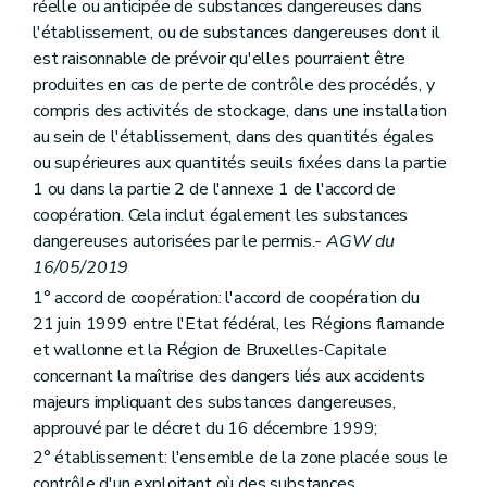
réelle ou anticipée de substances dangereuses dans
Annexe
l'établissement, ou de substances dangereuses dont il
Annexe
Annexe
est raisonnable de prévoir qu'elles pourraient être
Annexe
produites en cas de perte de contrôle des procédés, y
Annexe
compris des activités de stockage, dans une installation
au sein de l'établissement, dans des quantités égales
ou supérieures aux quantités seuils fixées dans la partie
1 ou dans la partie 2 de l'annexe 1 de l'accord de
coopération. Cela inclut également les substances
dangereuses autorisées par le permis.
- AGW du
16/05/2019
1° accord de coopération: l'accord de coopération du
21 juin 1999 entre l'Etat fédéral, les Régions flamande
et wallonne et la Région de Bruxelles-Capitale
concernant la maîtrise des dangers liés aux accidents
majeurs impliquant des substances dangereuses,
approuvé par le décret du 16 décembre 1999;
2° établissement: l'ensemble de la zone placée sous le
contrôle d'un exploitant où des substances