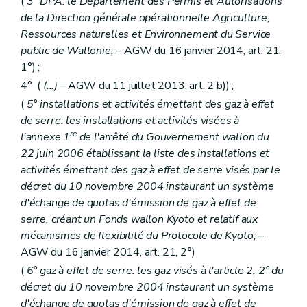
(
3° DPA: le Département des Permis et Autorisations
Art. 173
Art. 174
de la Direction générale opérationnelle Agriculture,
Art. 175
Ressources naturelles et Environnement du Service
Art. 176
public de Wallonie;
– AGW du 16 janvier 2014, art. 21,
Sous-section 3
Déchets
Art. 177
1°) ;
Art. 178
4° (
(...)
– AGW du 11 juillet 2013, art. 2 b)) ;
Art. 179
(
5° installations et activités émettant des gaz à effet
Art. 180
Art. 181
de serre: les installations et activités visées à
Art. 182
re
l'annexe 1
de l'arrêté du Gouvernement wallon du
Art. 183
22 juin 2006 établissant la liste des installations et
Art. 184
activités émettant des gaz à effet de serre visés par le
Art. 185
Art. 186
décret du 10 novembre 2004 instaurant un système
Art. 187
d'échange de quotas d'émission de gaz à effet de
Art. 188
serre, créant un Fonds wallon Kyoto et relatif aux
Art. 189
Art. 190
mécanismes de flexibilité du Protocole de Kyoto;
–
Art. 191
AGW du 16 janvier 2014, art. 21, 2°)
Art. 192
(
6° gaz à effet de serre: les gaz visés à l'article 2, 2° du
Art. 193
décret du 10 novembre 2004 instaurant un système
Art. 194
Art. 195
d'échange de quotas d'émission de gaz à effet de