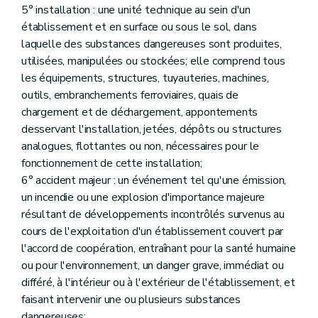
5° installation : une unité technique au sein d'un
Sous-section 4
Explosifs
Art. 267
établissement et en surface ou sous le sol, dans
Sous-section 5
Air
laquelle des substances dangereuses sont produites,
Art. 268
utilisées, manipulées ou stockées; elle comprend tous
Art. 269
Art. 270
les équipements, structures, tuyauteries, machines,
Art. 271
outils, embranchements ferroviaires, quais de
Art. 272
chargement et de déchargement, appontements
Art. 273
desservant l'installation, jetées, dépôts ou structures
Sous-section 5
Dispositions diverses
Art. 274
analogues, flottantes ou non, nécessaires pour le
Art. 275
fonctionnement de cette installation;
Art. 276
6° accident majeur : un événement tel qu'une émission,
Section 2
Dispositions finales
un incendie ou une explosion d'importance majeure
Art. 277
Art. 278
résultant de développements incontrôlés survenus au
Art. 279
cours de l'exploitation d'un établissement couvert par
Art. 280
l'accord de coopération, entraînant pour la santé humaine
Annexe
ou pour l'environnement, un danger grave, immédiat ou
Annexe
Annexe
différé, à l'intérieur ou à l'extérieur de l'établissement, et
Annexe
faisant intervenir une ou plusieurs substances
Annexe
dangereuses;