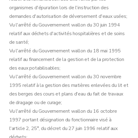
Art. 118
organismes d'épuration lors de l'instruction des
Sous-section 9
Sanctions pénales
demandes d'autorisation de déversement d'eaux usées;
Art. 119
Sous-section 10
Recours
Vu l'arrêté du Gouvernement wallon du 30 juin 1994
Art. 120
relatif aux déchets d'activités hospitalières et de soins
Sous-section
11
Obligation de notification périodique de données environnementales
Art.
120
bis
de santé;
Sous-section
12
Désignations diverses
Vu l'arrêté du Gouvernement wallon du 18 mai 1995
Art.
120
ter
Section
11
Désignations diverses
relatif au financement de la gestion et de la protection
Art.
120
quater
des eaux potabilisables;
Art.
120
quinquies
Art.
120
sexies
Vu l'arrêté du Gouvernement wallon du 30 novembre
Chapitre III
Remise en état
1995 relatif à la gestion des matières enlevées du lit et
Art. 121
Chapitre IV
Dispositions abrogatoires, modificatives et finales
des berges des cours et plans d'eau du fait de travaux
Section première
Dispositions abrogatoires et modificatives
de dragage ou de curage;
Sous-section première
Etablissements dangereux, insalubres et incommodes
Art. 122
Vu l'arrêté du Gouvernement wallon du 16 octobre
Art. 123
1997 portant désignation du fonctionnaire visé à
Sous-section 2
Eau
Art. 124
l'article 2, 25°, du décret du 27 juin 1996 relatif aux
Art. 125
déchets;