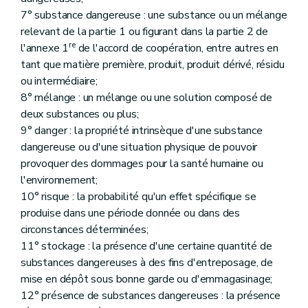
Annexe
7° substance dangereuse : une substance ou un mélange
Annexe
Annexe
relevant de la partie 1 ou figurant dans la partie 2 de
Annexe
re
l'annexe 1
de l'accord de coopération, entre autres en
Annexe
tant que matière première, produit, produit dérivé, résidu
Annexe
Annexe
ou intermédiaire;
Annexe
8° mélange : un mélange ou une solution composé de
Annexe
deux substances ou plus;
Annexe
9° danger : la propriété intrinsèque d'une substance
Annexe
Annexe
dangereuse ou d'une situation physique de pouvoir
Annexe
provoquer des dommages pour la santé humaine ou
Annexe
l'environnement;
Annexe
10° risque : la probabilité qu'un effet spécifique se
Annexe
Annexe
produise dans une période donnée ou dans des
Annexe
circonstances déterminées;
Annexe
11° stockage : la présence d'une certaine quantité de
Annexe
substances dangereuses à des fins d'entreposage, de
Annexe
Annexe
mise en dépôt sous bonne garde ou d'emmagasinage;
Annexe
12° présence de substances dangereuses : la présence
Annexe