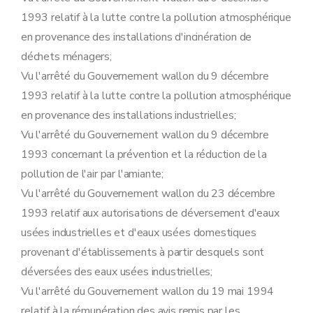
Art. 104
1993 relatif à la lutte contre la pollution atmosphérique
Art. 105
Art. 106
en provenance des installations d'incinération de
Sous-section 4
Modalités de perception des amendes administratives visées à l'article 76 du décret
déchets ménagers;
Art. 107
Art. 108
Vu l'arrêté du Gouvernement wallon du 9 décembre
Section 8
Etude de caractérisation visée à l'article 79, §1
1993 relatif à la lutte contre la pollution atmosphérique
Art. 109
Section 10
Désignation des fonctionnaires
en provenance des installations industrielles;
Sous-section première
Procédure d'octroi du permis d'environnement
Vu l'arrêté du Gouvernement wallon du 9 décembre
Art. 111
Sous-section 2
Procédure d'octroi du permis unique
1993 concernant la prévention et la réduction de la
Art. 112
pollution de l'air par l'amiante;
Sous-section 3
Déclaration
Art. 113
Vu l'arrêté du Gouvernement wallon du 23 décembre
Sous-section 4
Transformation et extension de l'établissement
1993 relatif aux autorisations de déversement d'eaux
Art. 114
Sous-section 5
Sûretés
usées industrielles et d'eaux usées domestiques
Art. 115
provenant d'établissements à partir desquels sont
Sous-section 6
Obligations de l'exploitant
Art. 116
déversées des eaux usées industrielles;
Sous-section 7
Mesures de police administrative
Vu l'arrêté du Gouvernement wallon du 19 mai 1994
Art. 117
relatif à la rémunération des avis remis par les
Sous-section 8
Etude de caractérisation