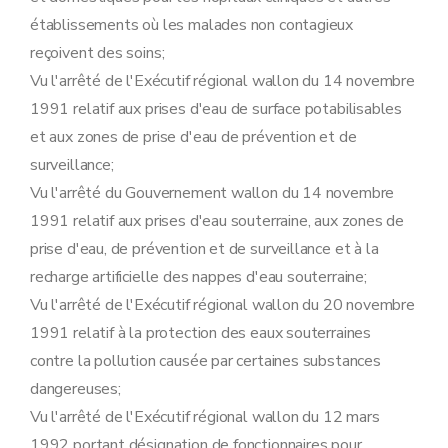
Sous-section 3
Instruction et délivrance du permis d'environnement et du permis unique
Art. 62
établissements où les malades non contagieux
Art. 62
reçoivent des soins;
Art. 63
Art. 64
Vu l'arrêté de l'Exécutif régional wallon du 14 novembre
Sous-section 4
Surveillance et mesures administratives
1991 relatif aux prises d'eau de surface potabilisables
Art. 65
Art. 66
et aux zones de prise d'eau de prévention et de
Section 4
Déclarations
surveillance;
Sous-section première
Procédure de déclaration relative aux établissements de classe 3
Vu l'arrêté du Gouvernement wallon du 14 novembre
Art. 67
Art. 68
1991 relatif aux prises d'eau souterraine, aux zones de
Art. 69
prise d'eau, de prévention et de surveillance et à la
Art. 70
Art. 71
recharge artificielle des nappes d'eau souterraine;
Sous-section 2
Modalités du recours prévu à l'article 41 du décret contre les conditions complémentaires éventuelles
Vu l'arrêté de l'Exécutif régional wallon du 20 novembre
Art. 72
Art. 73
1991 relatif à la protection des eaux souterraines
Art. 74
contre la pollution causée par certaines substances
Art. 75
Sous-section 3
Tenue des registres des déclarations
dangereuses;
Art. 76
Vu l'arrêté de l'Exécutif régional wallon du 12 mars
Art. 77
Section 5
Sûreté visée à l'article 55 du décret
1992 portant désignation de fonctionnaires pour