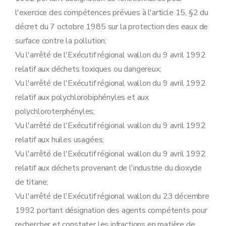
Sous-section première
Cas où la sûreté est toujours exigée
l'exercice des compétences prévues à l'article 15, §2 du
Art. 78
Art. 79
décret du 7 octobre 1985 sur la protection des eaux de
Sous-section 2
Modalités de constitution de la sûreté
surface contre la pollution;
Art. 80
Art. 81
Vu l'arrêté de l'Exécutif régional wallon du 9 avril 1992
Art. 82
relatif aux déchets toxiques ou dangereux;
Sous-section 3
Modalités de libération de la sûreté
Art. 83
Vu l'arrêté de l'Exécutif régional wallon du 9 avril 1992
Art. 84
relatif aux polychlorobiphényles et aux
Sous-section 4
Modalités de recours
Art. 85
polychloroterphényles;
Art. 86
Vu l'arrêté de l'Exécutif régional wallon du 9 avril 1992
Section 6
Procédure de prolongation de la durée de validité d'un permis d'environnement accordé pour un établissement temporaire visée à l'article 52 du décret
relatif aux huiles usagées;
Art. 87
Art. 88
Vu l'arrêté de l'Exécutif régional wallon du 9 avril 1992
Art. 89
relatif aux déchets provenant de l'industrie du dioxyde
Section 7
Mesures de police administrative
Sous-section première
Prélèvement des échantillons visé à l'article 61, §1
de titane;
Art.
90
Vu l'arrêté de l'Exécutif régional wallon du 23 décembre
Art.
91
Art.
92
1992 portant désignation des agents compétents pour
Art. 93
rechercher et constater les infractions en matière de