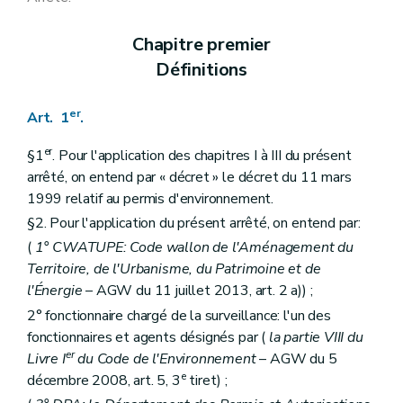
Art. 150
Art. 151
Chapitre premier
Art. 152
Art. 153
Définitions
Art. 154
Art. 155
Art. 156
er
Art. 1
.
Art. 157
Art. 158
er
§1
. Pour l'application des chapitres I à III du présent
Art. 159
arrêté, on entend par « décret » le décret du 11 mars
Art. 160
1999 relatif au permis d'environnement.
Art. 161
Art. 162
§2. Pour l'application du présent arrêté, on entend par:
Art. 163
(
1° CWATUPE: Code wallon de l'Aménagement du
Art. 164
Art. 165
Territoire, de l'Urbanisme, du Patrimoine et de
Art. 166
l'Énergie
– AGW du 11 juillet 2013, art. 2 a)) ;
Art. 167
2° fonctionnaire chargé de la surveillance: l'un des
Art. 168
Art. 169
fonctionnaires et agents désignés par (
la partie VIII du
Art. 170
er
Livre I
du Code de l'Environnement
– AGW du 5
Art. 171
e
décembre 2008, art. 5, 3
tiret) ;
Art. 172