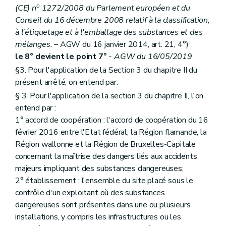
o
(CE) n
1272/2008 du Parlement européen et du
Art. 220
Art. 221
Conseil du 16 décembre 2008 relatif à la classification,
Art. 222
à l'étiquetage et à l'emballage des substances et des
Art. 223
mélanges.
– AGW du 16 janvier 2014, art. 21, 4°)
Art. 224
le 8° devient le point 7°
- AGW du 16/05/2019
Art. 225
Art. 226
§3. Pour l'application de la Section 3 du chapitre II du
Art. 227
présent arrêté, on entend par:
Art. 228
Art. 229
§ 3. Pour l'application de la section 3 du chapitre II, l'on
Art. 230
entend par :
Art. 231
1° accord de coopération : l'accord de coopération du 16
Art. 232
février 2016 entre l'Etat fédéral; la Région flamande, la
Art. 233
Art. 234
Région wallonne et la Région de Bruxelles-Capitale
Art. 235
concernant la maîtrise des dangers liés aux accidents
Art. 236
majeurs impliquant des substances dangereuses;
Art. 237
2° établissement : l'ensemble du site placé sous le
Art. 238
Art. 239
contrôle d'un exploitant où des substances
Art. 240
dangereuses sont présentes dans une ou plusieurs
Art. 241
installations, y compris les infrastructures ou les
Art. 242