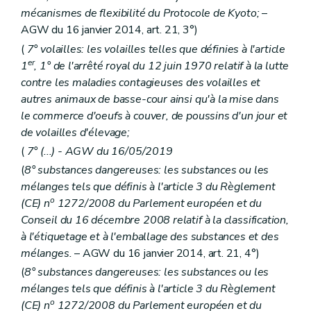
Art. 192
mécanismes de flexibilité du Protocole de Kyoto;
–
Art. 193
AGW du 16 janvier 2014, art. 21, 3°)
Art. 194
Art. 195
(
7° volailles: les volailles telles que définies à l'article
Art. 196
er
1
, 1° de l'arrêté royal du 12 juin 1970 relatif à la lutte
Art. 197
contre les maladies contagieuses des volailles et
Art. 198
autres animaux de basse-cour ainsi qu'à la mise dans
Art. 199
Art. 200
le commerce d'oeufs à couver, de poussins d'un jour et
Art. 201
de volailles d'élevage;
Art. 202
(
7° (...) - AGW du 16/05/2019
Art. 203
Art. 204
(
8° substances dangereuses: les substances ou les
Art. 205
mélanges tels que définis à l'article 3 du Règlement
Art. 206
o
(CE) n
1272/2008 du Parlement européen et du
Art. 207
Art. 208
Conseil du 16 décembre 2008 relatif à la classification,
Art. 209
à l'étiquetage et à l'emballage des substances et des
Art. 210
mélanges.
– AGW du 16 janvier 2014, art. 21, 4°)
Art. 211
Art. 212
(
8° substances dangereuses: les substances ou les
Art. 213
mélanges tels que définis à l'article 3 du Règlement
Art. 214
o
(CE) n
1272/2008 du Parlement européen et du
Art. 215