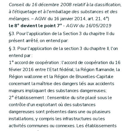
Conseil du 16 décembre 2008 relatif à la classification,
Art. 216
Art. 217
à l'étiquetage et à l'emballage des substances et des
Art. 218
mélanges.
– AGW du 16 janvier 2014, art. 21, 4°)
Art. 219
le 8° devient le point 7°
- AGW du 16/05/2019
Art. 220
Art. 221
§3. Pour l'application de la Section 3 du chapitre II du
Art. 222
présent arrêté, on entend par:
Art. 223
§ 3. Pour l'application de la section 3 du chapitre II, l'on
Art. 224
Art. 225
entend par :
Art. 226
1° accord de coopération : l'accord de coopération du 16
Art. 227
février 2016 entre l'Etat fédéral; la Région flamande, la
Art. 228
Région wallonne et la Région de Bruxelles-Capitale
Art. 229
Art. 230
concernant la maîtrise des dangers liés aux accidents
Art. 231
majeurs impliquant des substances dangereuses;
Art. 232
2° établissement : l'ensemble du site placé sous le
Art. 233
contrôle d'un exploitant où des substances
Art. 234
Art. 235
dangereuses sont présentes dans une ou plusieurs
Art. 236
installations, y compris les infrastructures ou les
Art. 237
activités communes ou connexes. Les établissements
Art. 238