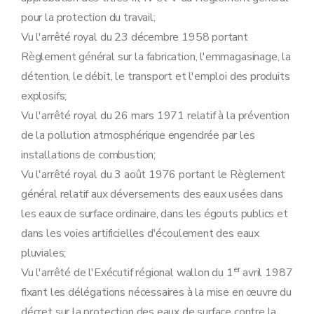
Art. 28
pour la protection du travail;
Art. 29
Section 2
Procédure d'octroi du permis unique
Vu l'arrêté royal du 23 décembre 1958 portant
Sous-section première
Introduction de la demande
Règlement général sur la fabrication, l'emmagasinage, la
Art. 30
Art. 30
détention, le débit, le transport et l'emploi des produits
Art. 31
explosifs;
Art. 32
Art. 33
Vu l'arrêté royal du 26 mars 1971 relatif à la prévention
Art. 34
de la pollution atmosphérique engendrée par les
Sous-section 2
Enquête publique
Art. 35
installations de combustion;
Art. 36
Vu l'arrêté royal du 3 août 1976 portant le Règlement
Art. 37
Art. 38
général relatif aux déversements des eaux usées dans
Art. 39
les eaux de surface ordinaire, dans les égouts publics et
Art. 40
Art. 41
dans les voies artificielles d'écoulement des eaux
Sous-section 3
Modalités de la concertation administrative relative aux demandes de permis unique
pluviales;
Art. 42
Art. 43
er
Vu l'arrêté de l'Exécutif régional wallon du 1
avril 1987
Art. 44
fixant les délégations nécessaires à la mise en œuvre du
Art. 45
Sous-section 4
Contenu du permis unique
décret sur la protection des eaux de surface contre la