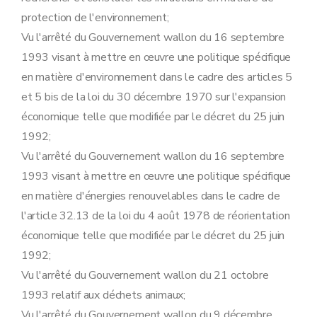
Art.
90
Art.
91
protection de l'environnement;
Art.
92
Vu l'arrêté du Gouvernement wallon du 16 septembre
Art. 93
Art. 94
1993 visant à mettre en œuvre une politique spécifique
Art. 95
en matière d'environnement dans le cadre des articles 5
Sous-section 2
(
Modalités de la procédure visée aux articles 65, §1
Art. 95
bis
et 5 bis de la loi du 30 décembre 1970 sur l'expansion
Art. 95
ter
économique telle que modifiée par le décret du 25 juin
Art. 95
quater
Art. 95
quinquies
1992;
Art. 95
sexies
Vu l'arrêté du Gouvernement wallon du 16 septembre
Art. 95
septies
Art. 95
octies
1993 visant à mettre en œuvre une politique spécifique
Art. 95
novies
en matière d'énergies renouvelables dans le cadre de
Art. 95
decies
Art. 96
l'article 32.13 de la loi du 4 août 1978 de réorientation
Art. 96
bis
économique telle que modifiée par le décret du 25 juin
Art. 97
1992;
Sous-section 2
bis
Modalités du réexamen et de la modification des conditions particulières des autorisations de certains établissements.
Art. 97
bis
Vu l'arrêté du Gouvernement wallon du 21 octobre
Sous-section 3
Modalités du recours contre les mesures de sécurité, visé à l'article 71, §4 et §5, du décret
1993 relatif aux déchets animaux;
Art. 98
Art. 99
Vu l'arrêté du Gouvernement wallon du 9 décembre