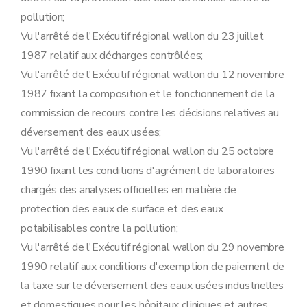
Art. 46
pollution;
Sous-section 5
Modalités d'instruction des recours dirigés contre les décisions relatives aux demandes de permis unique
Art. 47
Vu l'arrêté de l'Exécutif régional wallon du 23 juillet
Art. 48
1987 relatif aux décharges contrôlées;
Art. 49
Vu l'arrêté de l'Exécutif régional wallon du 12 novembre
Art. 50
Art. 51
1987 fixant la composition et le fonctionnement de la
Art. 52
commission de recours contre les décisions relatives au
Art. 53
Art. 54
déversement des eaux usées;
Art. 55
Vu l'arrêté de l'Exécutif régional wallon du 25 octobre
Sous-section 6
Tenue des registres
Art. 56
1990 fixant les conditions d'agrément de laboratoires
Art. 57
chargés des analyses officielles en matière de
Art. 58
Section 3
(
Dispositions complémentaires relatives aux établissements visés par l'accord de coopération entre l'Etat fédéral, les Régions flamande et wallonne et la Région de Bruxelles-Capitale concernant la maîtrise des dangers liés aux accidents majeurs impliquant des substances dangereuses
protection des eaux de surface et des eaux
Sous-section première
Généralités
potabilisables contre la pollution;
Art. 59
Art. 59
Vu l'arrêté de l'Exécutif régional wallon du 29 novembre
Art. 60
1990 relatif aux conditions d'exemption de paiement de
Sous-section 2
Documents à joindre à la demande de permis d'environnement et de permis unique
Art. 61
la taxe sur le déversement des eaux usées industrielles
Art. 61
et domestiques pour les hôpitaux cliniques et autres