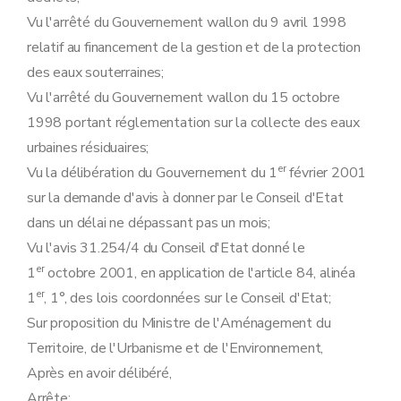
Art. 123
Sous-section 2
Eau
Vu l'arrêté du Gouvernement wallon du 9 avril 1998
Art. 124
relatif au financement de la gestion et de la protection
Art. 125
des eaux souterraines;
Art. 126
Art. 127
Vu l'arrêté du Gouvernement wallon du 15 octobre
Art. 128
1998 portant réglementation sur la collecte des eaux
Art. 129
Art. 130
urbaines résiduaires;
Art. 131
er
Vu la délibération du Gouvernement du 1
février 2001
Art. 132
Art. 133
sur la demande d'avis à donner par le Conseil d'Etat
Art. 134
dans un délai ne dépassant pas un mois;
Art. 135
Art. 136
Vu l'avis 31.254/4 du Conseil d'Etat donné le
Art. 137
er
1
octobre 2001, en application de l'article 84, alinéa
Art. 138
Art. 139
er
1
, 1°, des lois coordonnées sur le Conseil d'Etat;
Art. 140
Sur proposition du Ministre de l'Aménagement du
Art. 141
Art. 142
Territoire, de l'Urbanisme et de l'Environnement,
Art. 143
Après en avoir délibéré,
Art. 144
Art. 145
Arrête: