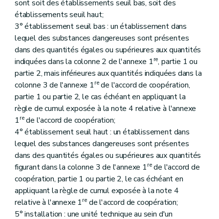
sont soit des établissements seuil bas, soit des
Art. 239
Art. 240
établissements seuil haut;
Art. 241
3° établissement seuil bas : un établissement dans
Art. 242
lequel des substances dangereuses sont présentes
Art. 243
Art. 244
dans des quantités égales ou supérieures aux quantités
Art. 245
re
indiquées dans la colonne 2 de l'annexe 1
, partie 1 ou
Art. 246
partie 2, mais inférieures aux quantités indiquées dans la
Art. 247
re
colonne 3 de l'annexe 1
de l'accord de coopération,
Art. 248
Art. 249
partie 1 ou partie 2, le cas échéant en appliquant la
Art. 250
règle de cumul exposée à la note 4 relative à l'annexe
Art. 251
re
1
de l'accord de coopération;
Art. 252
4° établissement seuil haut : un établissement dans
Art. 253
Art. 254
lequel des substances dangereuses sont présentes
Art. 255
dans des quantités égales ou supérieures aux quantités
Art. 256
re
figurant dans la colonne 3 de l'annexe 1
de l'accord de
Art. 257
coopération, partie 1 ou partie 2, le cas échéant en
Art. 258
Art. 259
appliquant la règle de cumul exposée à la note 4
Art. 260
re
relative à l'annexe 1
de l'accord de coopération;
Art. 261
5° installation : une unité technique au sein d'un
Art. 262