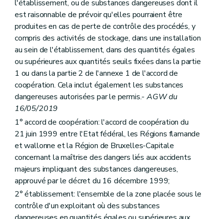
l'établissement, ou de substances dangereuses dont il
Annexe
est raisonnable de prévoir qu'elles pourraient être
Annexe
Annexe
produites en cas de perte de contrôle des procédés, y
Annexe
compris des activités de stockage, dans une installation
Annexe
au sein de l'établissement, dans des quantités égales
Annexe
Annexe
ou supérieures aux quantités seuils fixées dans la partie
Annexe
1 ou dans la partie 2 de l'annexe 1 de l'accord de
Annexe
coopération. Cela inclut également les substances
Annexe
dangereuses autorisées par le permis.
- AGW du
Annexe
Annexe
16/05/2019
Annexe
1° accord de coopération: l'accord de coopération du
Annexe
21 juin 1999 entre l'Etat fédéral, les Régions flamande
Annexe
et wallonne et la Région de Bruxelles-Capitale
concernant la maîtrise des dangers liés aux accidents
majeurs impliquant des substances dangereuses,
approuvé par le décret du 16 décembre 1999;
2° établissement: l'ensemble de la zone placée sous le
contrôle d'un exploitant où des substances
dangereuses en quantités égales ou supérieures aux