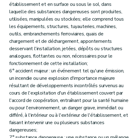
établissement et en surface ou sous le sol, dans
Art. 263
Art. 264
laquelle des substances dangereuses sont produites,
Art. 265
utilisées, manipulées ou stockées; elle comprend tous
Art. 266
les équipements, structures, tuyauteries, machines,
Sous-section 4
Explosifs
Art. 267
outils, embranchements ferroviaires, quais de
Sous-section 5
Air
chargement et de déchargement, appontements
Art. 268
desservant l'installation, jetées, dépôts ou structures
Art. 269
analogues, flottantes ou non, nécessaires pour le
Art. 270
Art. 271
fonctionnement de cette installation;
Art. 272
6° accident majeur : un événement tel qu'une émission,
Art. 273
un incendie ou une explosion d'importance majeure
Sous-section 5
Dispositions diverses
résultant de développements incontrôlés survenus au
Art. 274
Art. 275
cours de l'exploitation d'un établissement couvert par
Art. 276
l'accord de coopération, entraînant pour la santé humaine
Section 2
Dispositions finales
ou pour l'environnement, un danger grave, immédiat ou
Art. 277
différé, à l'intérieur ou à l'extérieur de l'établissement, et
Art. 278
Art. 279
faisant intervenir une ou plusieurs substances
Art. 280
dangereuses;
Annexe
7° substance dangereuse : une substance ou un mélange