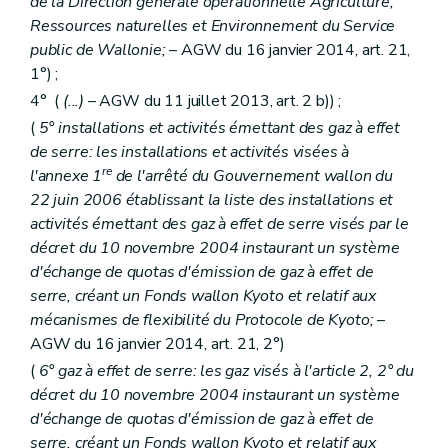
de la Direction générale opérationnelle Agriculture,
Art. 169
Art. 170
Ressources naturelles et Environnement du Service
Art. 171
public de Wallonie;
– AGW du 16 janvier 2014, art. 21,
Art. 172
1°) ;
Art. 173
Art. 174
4° (
(...)
– AGW du 11 juillet 2013, art. 2 b)) ;
Art. 175
(
5° installations et activités émettant des gaz à effet
Art. 176
de serre: les installations et activités visées à
Sous-section 3
Déchets
Art. 177
re
l'annexe 1
de l'arrêté du Gouvernement wallon du
Art. 178
22 juin 2006 établissant la liste des installations et
Art. 179
activités émettant des gaz à effet de serre visés par le
Art. 180
décret du 10 novembre 2004 instaurant un système
Art. 181
Art. 182
d'échange de quotas d'émission de gaz à effet de
Art. 183
serre, créant un Fonds wallon Kyoto et relatif aux
Art. 184
mécanismes de flexibilité du Protocole de Kyoto;
–
Art. 185
Art. 186
AGW du 16 janvier 2014, art. 21, 2°)
Art. 187
(
6° gaz à effet de serre: les gaz visés à l'article 2, 2° du
Art. 188
décret du 10 novembre 2004 instaurant un système
Art. 189
d'échange de quotas d'émission de gaz à effet de
Art. 190
Art. 191
serre, créant un Fonds wallon Kyoto et relatif aux