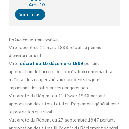
Art. 10
Art. 11
Voir plus
Art. 12
Art. 13
Sous-section 3
Modalités de la concertation administrative relative aux demandes de permis d'environnement
Art. 14
Art. 15
Le Gouvernement wallon,
Art. 16
Vu le décret du 11 mars 1999 relatif au permis
Art. 17
Sous-section 4
Contenu minimum des avis requis lors de l'instruction des demandes de permis d'environnement
d'environnement;
Art. 18
Vu le
décret du 16 décembre 1999
portant
Sous-section 5
Contenu du permis d'environnement
Art. 19
approbation de l'accord de coopération concernant la
Sous-section 6
Modalités d'instruction des recours dirigés contre les décisions relatives aux demandes de permis d'environnement
maîtrise des dangers liés aux accidents majeurs
Art. 20
Art. 21
impliquant des substances dangereuses;
Art. 22
Vu l'arrêté du Régent du 11 février 1946 portant
Art. 23
Art. 24
approbation des titres I et II du Règlement général pour
Art. 25
la protection du travail;
Art. 26
Sous-section 7
Tenue des registres des permis d'environnement
Vu l'arrêté du Régent du 27 septembre 1947 portant
Art. 27
approbation des titres III, IV et V du Règlement général