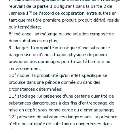
Annexe
relevant de la partie 1 ou figurant dans la partie 2 de
Annexe
Annexe
re
l'annexe 1
de l'accord de coopération, entre autres en
Annexe
tant que matière première, produit, produit dérivé, résidu
Annexe
ou intermédiaire;
Annexe
Annexe
8° mélange : un mélange ou une solution composé de
Annexe
deux substances ou plus;
Annexe
9° danger : la propriété intrinsèque d'une substance
Annexe
dangereuse ou d'une situation physique de pouvoir
Annexe
Annexe
provoquer des dommages pour la santé humaine ou
Annexe
l'environnement;
Annexe
10° risque : la probabilité qu'un effet spécifique se
Annexe
produise dans une période donnée ou dans des
Annexe
Annexe
circonstances déterminées;
Annexe
11° stockage : la présence d'une certaine quantité de
Annexe
substances dangereuses à des fins d'entreposage, de
Annexe
mise en dépôt sous bonne garde ou d'emmagasinage;
Annexe
Annexe
12° présence de substances dangereuses : la présence
Annexe
réelle ou anticipée de substances dangereuses dans
Annexe