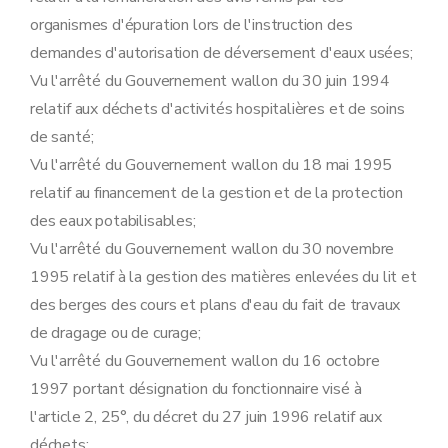
Art. 116
organismes d'épuration lors de l'instruction des
Sous-section 7
Mesures de police administrative
demandes d'autorisation de déversement d'eaux usées;
Art. 117
Sous-section 8
Etude de caractérisation
Vu l'arrêté du Gouvernement wallon du 30 juin 1994
Art. 118
relatif aux déchets d'activités hospitalières et de soins
Sous-section 9
Sanctions pénales
Art. 119
de santé;
Sous-section 10
Recours
Vu l'arrêté du Gouvernement wallon du 18 mai 1995
Art. 120
Sous-section
11
Obligation de notification périodique de données environnementales
relatif au financement de la gestion et de la protection
Art.
120
bis
des eaux potabilisables;
Sous-section
12
Désignations diverses
Art.
120
ter
Vu l'arrêté du Gouvernement wallon du 30 novembre
Section
11
Désignations diverses
1995 relatif à la gestion des matières enlevées du lit et
Art.
120
quater
Art.
120
quinquies
des berges des cours et plans d'eau du fait de travaux
Art.
120
sexies
de dragage ou de curage;
Chapitre III
Remise en état
Art. 121
Vu l'arrêté du Gouvernement wallon du 16 octobre
Chapitre IV
Dispositions abrogatoires, modificatives et finales
1997 portant désignation du fonctionnaire visé à
Section première
Dispositions abrogatoires et modificatives
Sous-section première
Etablissements dangereux, insalubres et incommodes
l'article 2, 25°, du décret du 27 juin 1996 relatif aux
Art. 122
déchets;