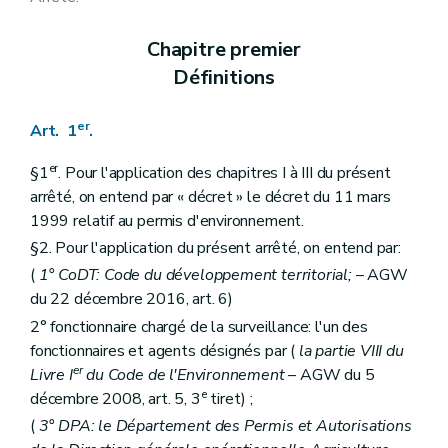
Art. 146
Art. 147
Chapitre premier
Art. 148
Art. 149
Définitions
Art. 150
Art. 151
Art. 152
er
Art. 1
.
Art. 153
Art. 154
er
§1
. Pour l'application des chapitres I à III du présent
Art. 155
arrêté, on entend par « décret » le décret du 11 mars
Art. 156
1999 relatif au permis d'environnement.
Art. 157
Art. 158
§2. Pour l'application du présent arrêté, on entend par:
Art. 159
(
1° CoDT: Code du développement territorial;
– AGW
Art. 160
Art. 161
du 22 décembre 2016, art. 6)
Art. 162
2° fonctionnaire chargé de la surveillance: l'un des
Art. 163
fonctionnaires et agents désignés par (
la partie VIII du
Art. 164
er
Art. 165
Livre I
du Code de l'Environnement
– AGW du 5
Art. 166
e
décembre 2008, art. 5, 3
tiret) ;
Art. 167
(
3° DPA: le Département des Permis et Autorisations
Art. 168