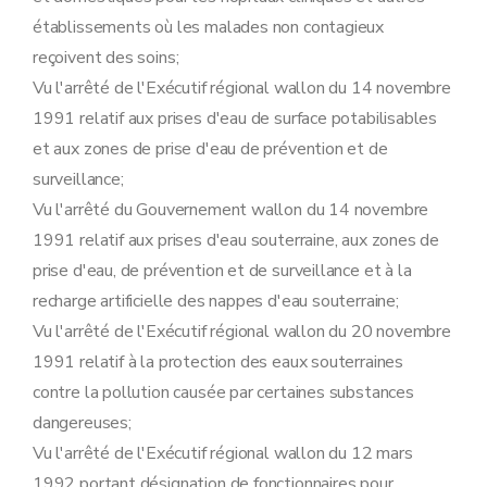
Sous-section 3
Instruction et délivrance du permis d'environnement et du permis unique
Art. 62
établissements où les malades non contagieux
Art. 62
reçoivent des soins;
Art. 63
Art. 64
Vu l'arrêté de l'Exécutif régional wallon du 14 novembre
Sous-section 4
Surveillance et mesures administratives
1991 relatif aux prises d'eau de surface potabilisables
Art. 65
Art. 66
et aux zones de prise d'eau de prévention et de
Section 4
Déclarations
surveillance;
Sous-section première
Procédure de déclaration relative aux établissements de classe 3
Vu l'arrêté du Gouvernement wallon du 14 novembre
Art. 67
Art. 68
1991 relatif aux prises d'eau souterraine, aux zones de
Art. 69
prise d'eau, de prévention et de surveillance et à la
Art. 70
Art. 71
recharge artificielle des nappes d'eau souterraine;
Sous-section 2
Modalités du recours prévu à l'article 41 du décret contre les conditions complémentaires éventuelles
Vu l'arrêté de l'Exécutif régional wallon du 20 novembre
Art. 72
Art. 73
1991 relatif à la protection des eaux souterraines
Art. 74
contre la pollution causée par certaines substances
Art. 75
Sous-section 3
Tenue des registres des déclarations
dangereuses;
Art. 76
Vu l'arrêté de l'Exécutif régional wallon du 12 mars
Art. 77
Section 5
Sûreté visée à l'article 55 du décret
1992 portant désignation de fonctionnaires pour