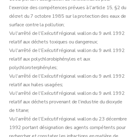
Sous-section première
Cas où la sûreté est toujours exigée
l'exercice des compétences prévues à l'article 15, §2 du
Art. 78
Art. 79
décret du 7 octobre 1985 sur la protection des eaux de
Sous-section 2
Modalités de constitution de la sûreté
surface contre la pollution;
Art. 80
Art. 81
Vu l'arrêté de l'Exécutif régional wallon du 9 avril 1992
Art. 82
relatif aux déchets toxiques ou dangereux;
Sous-section 3
Modalités de libération de la sûreté
Art. 83
Vu l'arrêté de l'Exécutif régional wallon du 9 avril 1992
Art. 84
relatif aux polychlorobiphényles et aux
Sous-section 4
Modalités de recours
Art. 85
polychloroterphényles;
Art. 86
Vu l'arrêté de l'Exécutif régional wallon du 9 avril 1992
Section 6
Procédure de prolongation de la durée de validité d'un permis d'environnement accordé pour un établissement temporaire visée à l'article 52 du décret
relatif aux huiles usagées;
Art. 87
Art. 88
Vu l'arrêté de l'Exécutif régional wallon du 9 avril 1992
Art. 89
relatif aux déchets provenant de l'industrie du dioxyde
Section
6
bis
Procédure de prolongation d'un permis d'environnement ou d'un permis unique délivré en fonction de la date d'expiration d'un permis portant sur un autre établissement
Art.
89
bis
de titane;
Art.
89
ter
Vu l'arrêté de l'Exécutif régional wallon du 23 décembre
Art.
89
quater
Section 7
Mesures de police administrative
1992 portant désignation des agents compétents pour
Sous-section première
Prélèvement des échantillons visé à l'article 61, §1
rechercher et constater les infractions en matière de