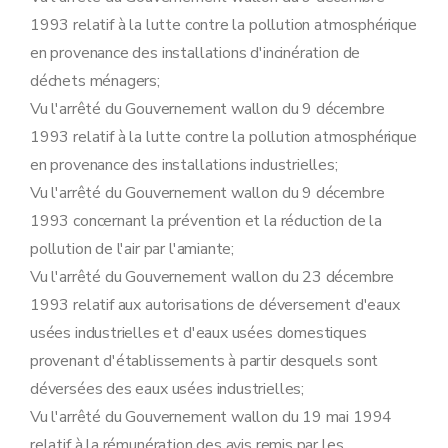
Art. 100
1993 relatif à la lutte contre la pollution atmosphérique
Art. 101
Art. 102
en provenance des installations d'incinération de
Art. 103
déchets ménagers;
Art. 104
Art. 105
Vu l'arrêté du Gouvernement wallon du 9 décembre
Art. 106
1993 relatif à la lutte contre la pollution atmosphérique
Sous-section 4
Modalités de perception des amendes administratives visées à l'article 76 du décret
Art. 107
en provenance des installations industrielles;
Art. 108
Vu l'arrêté du Gouvernement wallon du 9 décembre
Section 8
Etude de caractérisation visée à l'article 79, §1
Art. 109
1993 concernant la prévention et la réduction de la
Section 10
Désignation des fonctionnaires
pollution de l'air par l'amiante;
Sous-section première
Procédure d'octroi du permis d'environnement
Art. 111
Vu l'arrêté du Gouvernement wallon du 23 décembre
Sous-section 2
Procédure d'octroi du permis unique
1993 relatif aux autorisations de déversement d'eaux
Art. 112
Sous-section 3
Déclaration
usées industrielles et d'eaux usées domestiques
Art. 113
provenant d'établissements à partir desquels sont
Sous-section 4
Transformation et extension de l'établissement
Art. 114
déversées des eaux usées industrielles;
Sous-section 5
Sûretés
Vu l'arrêté du Gouvernement wallon du 19 mai 1994
Art. 115
relatif à la rémunération des avis remis par les
Sous-section 6
Obligations de l'exploitant