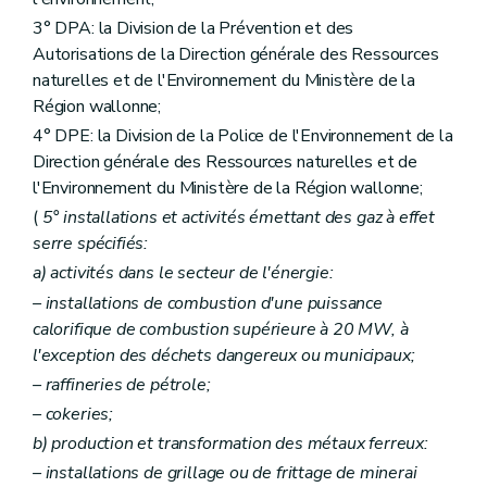
Art. 180
Art. 181
3° DPA: la Division de la Prévention et des
Art. 182
Autorisations de la Direction générale des Ressources
Art. 183
naturelles et de l'Environnement du Ministère de la
Art. 184
Art. 185
Région wallonne;
Art. 186
4° DPE: la Division de la Police de l'Environnement de la
Art. 187
Direction générale des Ressources naturelles et de
Art. 188
l'Environnement du Ministère de la Région wallonne;
Art. 189
Art. 190
(
5° installations et activités émettant des gaz à effet
Art. 191
serre spécifiés:
Art. 192
Art. 193
a)
activités dans le secteur de l'énergie:
Art. 194
– installations de combustion d'une puissance
Art. 195
calorifique de combustion supérieure à 20 MW, à
Art. 196
Art. 197
l'exception des déchets dangereux ou municipaux;
Art. 198
– raffineries de pétrole;
Art. 199
– cokeries;
Art. 200
Art. 201
b)
production et transformation des métaux ferreux:
Art. 202
– installations de grillage ou de frittage de minerai
Art. 203