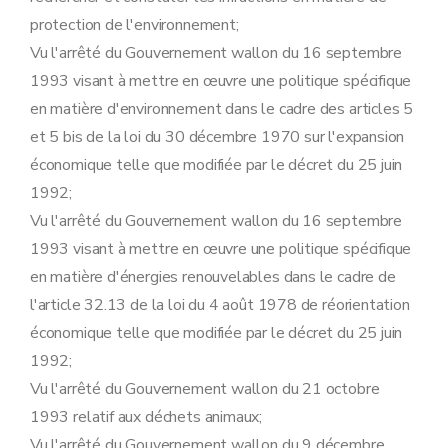
Art. 95
ter
Art. 95
quater
protection de l'environnement;
Art. 95
quinquies
Vu l'arrêté du Gouvernement wallon du 16 septembre
Art. 95
sexies
Art. 95
septies
1993 visant à mettre en œuvre une politique spécifique
Art. 95
octies
en matière d'environnement dans le cadre des articles 5
Art. 95
novies
Art. 95
decies
et 5 bis de la loi du 30 décembre 1970 sur l'expansion
Art. 96
économique telle que modifiée par le décret du 25 juin
Art. 96
bis
Art. 97
1992;
Sous-section 2
bis
Modalités du réexamen et de la modification des conditions particulières des autorisations de certains établissements.
Vu l'arrêté du Gouvernement wallon du 16 septembre
Art. 97
bis
Sous-section 3
Modalités du recours contre les mesures de sécurité, visé à l'article 71, §4 et §5, du décret
1993 visant à mettre en œuvre une politique spécifique
Art. 98
en matière d'énergies renouvelables dans le cadre de
Art. 99
Art. 100
l'article 32.13 de la loi du 4 août 1978 de réorientation
Art. 101
économique telle que modifiée par le décret du 25 juin
Art. 102
1992;
Art. 103
Art. 104
Vu l'arrêté du Gouvernement wallon du 21 octobre
Art. 105
1993 relatif aux déchets animaux;
Art. 106
Sous-section 4
Modalités de perception des amendes administratives visées à l'article 76 du décret
Vu l'arrêté du Gouvernement wallon du 9 décembre