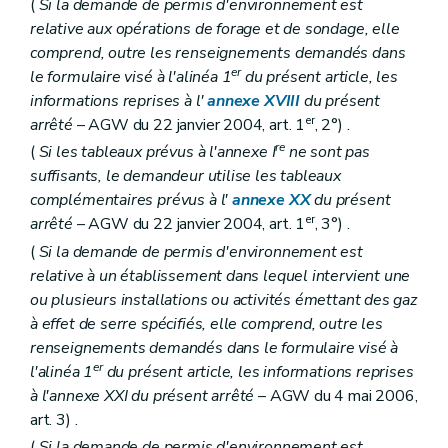
(
Si la demande de permis d'environnement est
relative aux opérations de forage et de sondage, elle
comprend, outre les renseignements demandés dans
er
le formulaire visé à l'alinéa 1
du présent article, les
informations reprises à l'
annexe XVIII
du présent
er
arrêté
– AGW du 22 janvier 2004, art. 1
, 2°) .
re
(
Si les tableaux prévus à l'annexe I
ne sont pas
suffisants, le demandeur utilise les tableaux
complémentaires prévus à l'
annexe XX
du présent
er
arrêté
– AGW du 22 janvier 2004, art. 1
, 3°) .
(
Si la demande de permis d'environnement est
relative à un établissement dans lequel intervient une
ou plusieurs installations ou activités émettant des gaz
à effet de serre spécifiés, elle comprend, outre les
renseignements demandés dans le formulaire visé à
er
l'alinéa 1
du présent article, les informations reprises
à l'annexe XXI du présent arrêté
– AGW du 4 mai 2006,
art. 3) .
(
Si la demande de permis d'environnement est