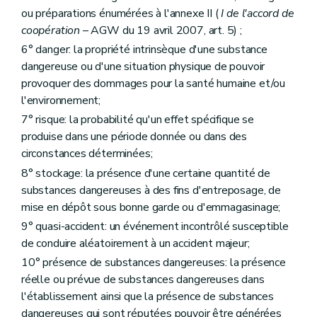
Annexe
ou préparations énumérées à l'annexe II (
I de l'accord de
Annexe
Annexe
coopération
– AGW du 19 avril 2007, art. 5) ;
Annexe
6° danger: la propriété intrinsèque d'une substance
Annexe
dangereuse ou d'une situation physique de pouvoir
Annexe
Annexe
provoquer des dommages pour la santé humaine et/ou
Annexe
l'environnement;
Annexe
7° risque: la probabilité qu'un effet spécifique se
Annexe
produise dans une période donnée ou dans des
Annexe
Annexe
circonstances déterminées;
Annexe
8° stockage: la présence d'une certaine quantité de
Annexe
substances dangereuses à des fins d'entreposage, de
mise en dépôt sous bonne garde ou d'emmagasinage;
9° quasi-accident: un événement incontrôlé susceptible
de conduire aléatoirement à un accident majeur;
10° présence de substances dangereuses: la présence
réelle ou prévue de substances dangereuses dans
l'établissement ainsi que la présence de substances
dangereuses qui sont réputées pouvoir être générées