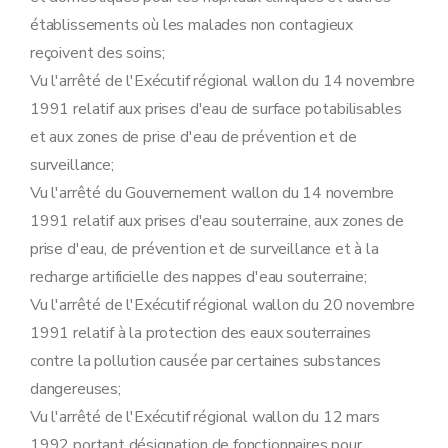
Art. 64
Sous-section 4
Surveillance et mesures administratives
établissements où les malades non contagieux
Art. 65
reçoivent des soins;
Art. 66
Section 4
Déclarations
Vu l'arrêté de l'Exécutif régional wallon du 14 novembre
Sous-section première
Procédure de déclaration relative aux établissements de classe 3
1991 relatif aux prises d'eau de surface potabilisables
Art. 67
Art. 68
et aux zones de prise d'eau de prévention et de
Art. 69
surveillance;
Art. 70
Vu l'arrêté du Gouvernement wallon du 14 novembre
Art. 71
Sous-section 2
Modalités du recours prévu à l'article 41 du décret contre les conditions complémentaires éventuelles
1991 relatif aux prises d'eau souterraine, aux zones de
Art. 72
prise d'eau, de prévention et de surveillance et à la
Art. 73
Art. 74
recharge artificielle des nappes d'eau souterraine;
Art. 75
Vu l'arrêté de l'Exécutif régional wallon du 20 novembre
Sous-section 3
Tenue des registres des déclarations
Art. 76
1991 relatif à la protection des eaux souterraines
Art. 77
contre la pollution causée par certaines substances
Section 5
Sûreté visée à l'article 55 du décret
Sous-section première
Cas où la sûreté est toujours exigée
dangereuses;
Art. 78
Vu l'arrêté de l'Exécutif régional wallon du 12 mars
Art. 79
Sous-section 2
Modalités de constitution de la sûreté
1992 portant désignation de fonctionnaires pour