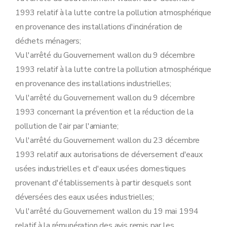
Art. 107
1993 relatif à la lutte contre la pollution atmosphérique
Art. 108
Section 8
Etude de caractérisation visée à l'article 79, §1
en provenance des installations d'incinération de
Art. 109
déchets ménagers;
Section 9
Transformation et extension de l'établissement visé à l'article 10, §2, du décret
Art. 110
Vu l'arrêté du Gouvernement wallon du 9 décembre
Section 10
Désignation des fonctionnaires
1993 relatif à la lutte contre la pollution atmosphérique
Sous-section première
Procédure d'octroi du permis d'environnement
Art. 111
en provenance des installations industrielles;
Sous-section 2
Procédure d'octroi du permis unique
Vu l'arrêté du Gouvernement wallon du 9 décembre
Art. 112
Sous-section 3
Déclaration
1993 concernant la prévention et la réduction de la
Art. 113
pollution de l'air par l'amiante;
Sous-section 4
Transformation et extension de l'établissement
Art. 114
Vu l'arrêté du Gouvernement wallon du 23 décembre
Sous-section 5
Sûretés
1993 relatif aux autorisations de déversement d'eaux
Art. 115
Sous-section 6
Obligations de l'exploitant
usées industrielles et d'eaux usées domestiques
Art. 116
provenant d'établissements à partir desquels sont
Sous-section 7
Mesures de police administrative
Art. 117
déversées des eaux usées industrielles;
Sous-section 8
Etude de caractérisation
Vu l'arrêté du Gouvernement wallon du 19 mai 1994
Art. 118
relatif à la rémunération des avis remis par les
Sous-section 9
Sanctions pénales