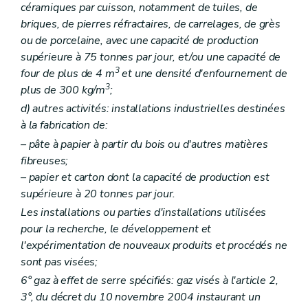
céramiques par cuisson, notamment de tuiles, de
Art. 228
briques, de pierres réfractaires, de carrelages, de grès
Art. 229
Art. 230
ou de porcelaine, avec une capacité de production
Art. 231
supérieure à 75 tonnes par jour, et/ou une capacité de
Art. 232
3
four de plus de 4 m
et une densité d'enfournement de
Art. 233
3
plus de 300 kg/m
;
Art. 234
Art. 235
d)
autres activités: installations industrielles destinées
Art. 236
à la fabrication de:
Art. 237
Art. 238
– pâte à papier à partir du bois ou d'autres matières
Art. 239
fibreuses;
Art. 240
– papier et carton dont la capacité de production est
Art. 241
supérieure à 20 tonnes par jour.
Art. 242
Art. 243
Les installations ou parties d'installations utilisées
Art. 244
pour la recherche, le développement et
Art. 245
l'expérimentation de nouveaux produits et procédés ne
Art. 246
Art. 247
sont pas visées;
Art. 248
6° gaz à effet de serre spécifiés: gaz visés à l'article 2,
Art. 249
3°, du décret du 10 novembre 2004 instaurant un
Art. 250