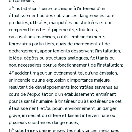
ou connexes;
Art. 273
3° installation: l'unité technique à l'intérieur d'un
Sous-section 5
Dispositions diverses
établissement où des substances dangereuses sont
Art. 274
Art. 275
produites, utilisées, manipulées ou stockées et qui
Art. 276
comprend tous les équipements, structures,
Section 2
Dispositions finales
canalisations, machines, outils, embranchements
Art. 277
Art. 278
ferroviaires particuliers, quais de chargement et de
Art. 279
déchargement, appontements desservant l'installation,
Art. 280
jetées, dépôts ou structures analogues, flottants ou
Annexe
non, nécessaires pour le fonctionnement de l'installation;
Annexe
Annexe
4° accident majeur: un événement tel qu'une émission,
Annexe
un incendie ou une explosion d'importance majeure
Annexe
résultant de développements incontrôlés survenus au
Annexe
Annexe
cours de l'exploitation d'un établissement, entraînant
Annexe
pour la santé humaine, à l'intérieur ou à l'extérieur de cet
Annexe
établissement, et/ou pour l'environnement, un danger
Annexe
grave, immédiat ou différé et faisant intervenir une ou
Annexe
Annexe
plusieurs substances dangereuses;
Annexe
5° substances dangereuses: les substances, mélanges