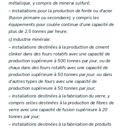
Art. 204
métallique, y compris de minerai sulfuré;
Art. 205
– installations pour la production de fonte ou d'acier
Art. 206
(fusion primaire ou secondaire), y compris les
Art. 207
Art. 208
équipements pour coulée continue d'une capacité de
Art. 209
plus de 2,5 tonnes par heure;
Art. 210
c)
industrie minérale:
Art. 211
Art. 212
– installations destinées à la production de ciment
Art. 213
clinker dans des fours rotatifs avec une capacité de
Art. 214
production supérieure à 500 tonnes par jour, ou de
Art. 215
chaux dans des fours rotatifs avec une capacité de
Art. 216
Art. 217
production supérieure à 50 tonnes par jour, ou dans
Art. 218
d'autres types de fours avec une capacité de
Art. 219
production supérieure à 50 tonnes par jour;
Art. 220
Art. 221
– installations destinées à la fabrication du verre, y
Art. 222
compris celles destinées à la production de fibres de
Art. 223
verre avec une capacité de fusion supérieure à 20
Art. 224
tonnes par jour;
Art. 225
Art. 226
– installations destinées à la fabrication de produits
Art. 227