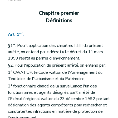
Art. 158
Art. 159
Chapitre premier
Art. 160
Art. 161
Définitions
Art. 162
Art. 163
Art. 164
er
Art. 1
.
Art. 165
Art. 166
er
§1
. Pour l'application des chapitres I à III du présent
Art. 167
arrêté, on entend par « décret » le décret du 11 mars
Art. 168
1999 relatif au permis d'environnement.
Art. 169
Art. 170
§2. Pour l'application du présent arrêté, on entend par:
Art. 171
1° CWATUP: le Code wallon de l'Aménagement du
Art. 172
Art. 173
Territoire, de l'Urbanisme et du Patrimoine;
Art. 174
2° fonctionnaire chargé de la surveillance: l'un des
Art. 175
fonctionnaires et agents désignés par l'arrêté de
Art. 176
Sous-section 3
Déchets
l'Exécutif régional wallon du 23 décembre 1992 portant
Art. 177
désignation des agents compétents pour rechercher et
Art. 178
constater les infractions en matière de protection de
Art. 179
l'environnement;