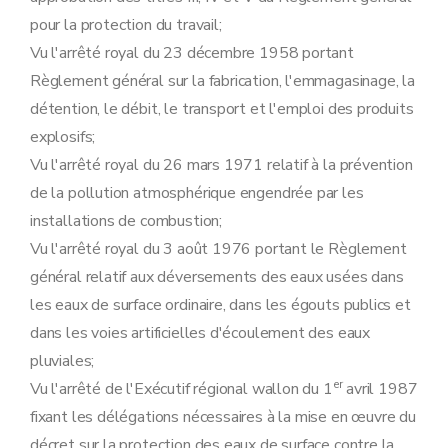
Art. 28
pour la protection du travail;
Art. 29
Section 2
Procédure d'octroi du permis unique
Vu l'arrêté royal du 23 décembre 1958 portant
Sous-section première
Introduction de la demande
Règlement général sur la fabrication, l'emmagasinage, la
Art. 30
Art. 31
détention, le débit, le transport et l'emploi des produits
Art. 32
explosifs;
Art. 33
Art. 34
Vu l'arrêté royal du 26 mars 1971 relatif à la prévention
Sous-section 2
Enquête publique
de la pollution atmosphérique engendrée par les
Art. 35
Art. 36
installations de combustion;
Art. 37
Vu l'arrêté royal du 3 août 1976 portant le Règlement
Art. 38
Art. 39
général relatif aux déversements des eaux usées dans
Art. 40
les eaux de surface ordinaire, dans les égouts publics et
Art. 41
Sous-section 3
Modalités de la concertation administrative relative aux demandes de permis unique
dans les voies artificielles d'écoulement des eaux
Art. 42
pluviales;
Art. 43
Art. 44
er
Vu l'arrêté de l'Exécutif régional wallon du 1
avril 1987
Art. 45
fixant les délégations nécessaires à la mise en œuvre du
Sous-section 4
Contenu du permis unique
Art. 46
décret sur la protection des eaux de surface contre la