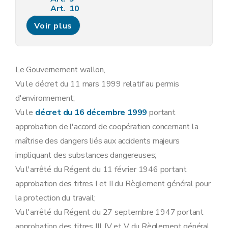
Art. 10
Art. 11
Voir plus
Art. 12
Art. 13
Sous-section 3
Modalités de la concertation administrative relative aux demandes de permis d'environnement
Art. 14
Art. 15
Le Gouvernement wallon,
Art. 16
Vu le décret du 11 mars 1999 relatif au permis
Art. 17
Sous-section 4
Contenu minimum des avis requis lors de l'instruction des demandes de permis d'environnement
d'environnement;
Art. 18
Vu le
décret du 16 décembre 1999
portant
Sous-section 5
Contenu du permis d'environnement
Art. 19
approbation de l'accord de coopération concernant la
Sous-section 6
Modalités d'instruction des recours dirigés contre les décisions relatives aux demandes de permis d'environnement
maîtrise des dangers liés aux accidents majeurs
Art. 20
Art. 21
impliquant des substances dangereuses;
Art. 22
Vu l'arrêté du Régent du 11 février 1946 portant
Art. 23
Art. 24
approbation des titres I et II du Règlement général pour
Art. 25
la protection du travail;
Art. 26
Sous-section 7
Tenue des registres des permis d'environnement
Vu l'arrêté du Régent du 27 septembre 1947 portant
Art. 27
approbation des titres III, IV et V du Règlement général