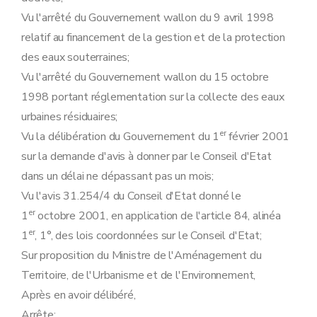
Art. 134
Art. 135
Vu l'arrêté du Gouvernement wallon du 9 avril 1998
Art. 136
relatif au financement de la gestion et de la protection
Art. 137
des eaux souterraines;
Art. 138
Art. 139
Vu l'arrêté du Gouvernement wallon du 15 octobre
Art. 140
1998 portant réglementation sur la collecte des eaux
Art. 141
Art. 142
urbaines résiduaires;
Art. 143
er
Vu la délibération du Gouvernement du 1
février 2001
Art. 144
Art. 145
sur la demande d'avis à donner par le Conseil d'Etat
Art. 146
dans un délai ne dépassant pas un mois;
Art. 147
Art. 148
Vu l'avis 31.254/4 du Conseil d'Etat donné le
Art. 149
er
1
octobre 2001, en application de l'article 84, alinéa
Art. 150
Art. 151
er
1
, 1°, des lois coordonnées sur le Conseil d'Etat;
Art. 152
Sur proposition du Ministre de l'Aménagement du
Art. 153
Art. 154
Territoire, de l'Urbanisme et de l'Environnement,
Art. 155
Après en avoir délibéré,
Art. 156
Art. 157
Arrête: