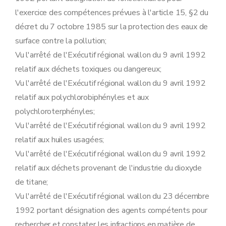
Art. 80
l'exercice des compétences prévues à l'article 15, §2 du
Art. 81
Art. 82
décret du 7 octobre 1985 sur la protection des eaux de
Sous-section 3
Modalités de libération de la sûreté
surface contre la pollution;
Art. 83
Art. 84
Vu l'arrêté de l'Exécutif régional wallon du 9 avril 1992
Sous-section 4
Modalités de recours
relatif aux déchets toxiques ou dangereux;
Art. 85
Art. 86
Vu l'arrêté de l'Exécutif régional wallon du 9 avril 1992
Section 6
Procédure de prolongation de la durée de validité d'un permis d'environnement accordé pour un établissement temporaire visée à l'article 52 du décret
relatif aux polychlorobiphényles et aux
Art. 87
Art. 88
polychloroterphényles;
Art. 89
Vu l'arrêté de l'Exécutif régional wallon du 9 avril 1992
Section 7
Mesures de police administrative
relatif aux huiles usagées;
Sous-section première
Prélèvement des échantillons visé à l'article 61, §1
Art. 90
Vu l'arrêté de l'Exécutif régional wallon du 9 avril 1992
Art. 91
relatif aux déchets provenant de l'industrie du dioxyde
Art. 92
Art. 93
de titane;
Art. 94
Vu l'arrêté de l'Exécutif régional wallon du 23 décembre
Art. 95
Sous-section 2
(
Modalités de la procédure visée aux articles 65, §1
1992 portant désignation des agents compétents pour
Art. 95
bis
rechercher et constater les infractions en matière de