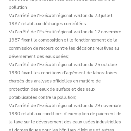
Sous-section 5
Modalités d'instruction des recours dirigés contre les décisions relatives aux demandes de permis unique
pollution;
Art. 47
Art. 48
Vu l'arrêté de l'Exécutif régional wallon du 23 juillet
Art. 49
1987 relatif aux décharges contrôlées;
Art. 50
Vu l'arrêté de l'Exécutif régional wallon du 12 novembre
Art. 51
Art. 52
1987 fixant la composition et le fonctionnement de la
Art. 53
commission de recours contre les décisions relatives au
Art. 54
Art. 55
déversement des eaux usées;
Sous-section 6
Tenue des registres
Vu l'arrêté de l'Exécutif régional wallon du 25 octobre
Art. 56
Art. 57
1990 fixant les conditions d'agrément de laboratoires
Art. 58
chargés des analyses officielles en matière de
Section 3
(
Dispositions complémentaires relatives aux établissements visés par l'accord de coopération entre l'Etat fédéral, les Régions flamande et wallonne et la Région de Bruxelles-Capitale concernant la maîtrise des dangers liés aux accidents majeurs impliquant des substances dangereuses
Sous-section première
Généralités
protection des eaux de surface et des eaux
Art. 59
potabilisables contre la pollution;
Art. 60
Sous-section 2
Documents à joindre à la demande de permis d'environnement et de permis unique
Vu l'arrêté de l'Exécutif régional wallon du 29 novembre
Art. 61
1990 relatif aux conditions d'exemption de paiement de
Sous-section 3
Instruction et délivrance du permis d'environnement et du permis unique
Art. 62
la taxe sur le déversement des eaux usées industrielles
Art. 63
et domestiques pour les hôpitaux cliniques et autres