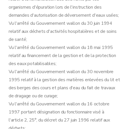
Art. 119
organismes d'épuration lors de l'instruction des
Sous-section 10
Recours
demandes d'autorisation de déversement d'eaux usées;
Art. 120
Sous-section
11
Obligation de notification périodique de données environnementales
Vu l'arrêté du Gouvernement wallon du 30 juin 1994
Art.
120
bis
relatif aux déchets d'activités hospitalières et de soins
Chapitre III
Remise en état
Art. 121
de santé;
Chapitre IV
Dispositions abrogatoires, modificatives et finales
Vu l'arrêté du Gouvernement wallon du 18 mai 1995
Section première
Dispositions abrogatoires et modificatives
Sous-section première
Etablissements dangereux, insalubres et incommodes
relatif au financement de la gestion et de la protection
Art. 122
des eaux potabilisables;
Art. 123
Sous-section 2
Eau
Vu l'arrêté du Gouvernement wallon du 30 novembre
Art. 124
1995 relatif à la gestion des matières enlevées du lit et
Art. 125
Art. 126
des berges des cours et plans d'eau du fait de travaux
Art. 127
de dragage ou de curage;
Art. 128
Art. 129
Vu l'arrêté du Gouvernement wallon du 16 octobre
Art. 130
1997 portant désignation du fonctionnaire visé à
Art. 131
Art. 132
l'article 2, 25°, du décret du 27 juin 1996 relatif aux
Art. 133
déchets;