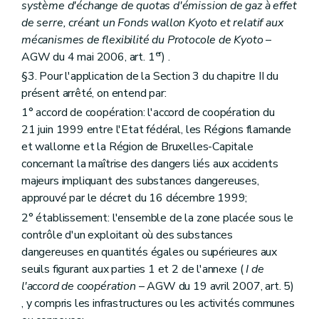
Art. 251
système d'échange de quotas d'émission de gaz à effet
Art. 252
de serre, créant un Fonds wallon Kyoto et relatif aux
Art. 253
mécanismes de flexibilité du Protocole de Kyoto
–
Art. 254
er
AGW du 4 mai 2006, art. 1
) .
Art. 255
Art. 256
§3. Pour l'application de la Section 3 du chapitre II du
Art. 257
présent arrêté, on entend par:
Art. 258
1° accord de coopération: l'accord de coopération du
Art. 259
Art. 260
21 juin 1999 entre l'Etat fédéral, les Régions flamande
Art. 261
et wallonne et la Région de Bruxelles-Capitale
Art. 262
concernant la maîtrise des dangers liés aux accidents
Art. 263
Art. 264
majeurs impliquant des substances dangereuses,
Art. 265
approuvé par le décret du 16 décembre 1999;
Art. 266
2° établissement: l'ensemble de la zone placée sous le
Sous-section 4
Explosifs
contrôle d'un exploitant où des substances
Art. 267
Sous-section 5
Air
dangereuses en quantités égales ou supérieures aux
Art. 268
seuils figurant aux parties 1 et 2 de l'annexe (
I de
Art. 269
l'accord de coopération
– AGW du 19 avril 2007, art. 5)
Art. 270
Art. 271
, y compris les infrastructures ou les activités communes
Art. 272