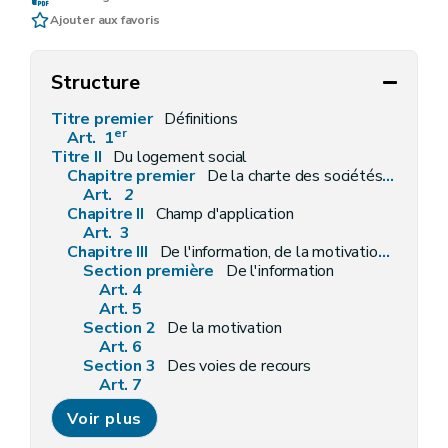
Ajouter aux favoris
Structure
Titre premier
Définitions
er
Art. 1
Titre II
Du logement social
Chapitre premier
De la charte des sociétés et des locataires
Art.
2
Chapitre II
Champ d'application
Art. 3
Chapitre III
De l'information, de la motivation et des voies de recours
Section première
De l'information
Art. 4
Art. 5
Section 2
De la motivation
Art. 6
Section 3
Des voies de recours
Art. 7
Art. 8
Voir plus
Art. 9
Art. 10