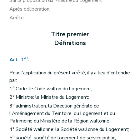
Sur la proposition du Ministre du Logement;
Art. 48
Après délibération,
Chapitre II
De l'attribution du logement
Art. 49
Arrête:
Art. 50
Chapitre III
Du régime locatif
Titre premier
Art.
51
Art. 52
Définitions
Art. 53
Chapitre IV
De l'information, de la motivation et des voies de recours
er
Art. 54
Art. 1
.
Titre
V
bis
Du logement loué aux ménages visés à l'article 1
Chapitre
premier
Champ d'application
Pour l'application du présent arrêté, il y a lieu d'entendre
Art.
54
bis
par:
Chapitre
II
De l'attribution du logement
Art.
54
ter
1° Code: le Code wallon du Logement;
Chapitre
III
Du régime locatif
2° Ministre: le Ministre du Logement;
Art.
54
quater
3° administration: la Direction générale de
Art.
54
quinquies
Titre VI
Dispositions abrogatoires
l'Aménagement du Territoire, du Logement et du
Art. 55
Patrimoine du Ministère de la Région wallonne;
Titre VII
Dispositions transitoires
4° Société wallonne: la Société wallonne du Logement;
Art. 56
Art. 57
5° société: société de logement de service public;