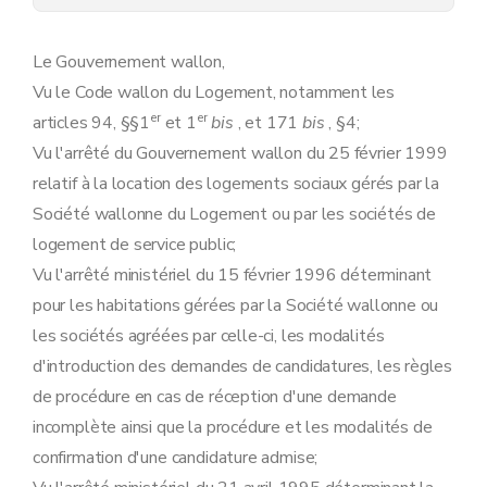
Art. 11
Chapitre IV
De la demande et de l'attribution d'un logement
Section première
Des candidatures
Le Gouvernement wallon,
Art. 12
Vu le Code wallon du Logement, notamment les
Art. 13
Art. 14
er
er
articles 94, §§1
et 1
bis
, et 171
bis
, §4;
Art.
15
Vu l'arrêté du Gouvernement wallon du 25 février 1999
Art. 16
Section 2
Des priorités
relatif à la location des logements sociaux gérés par la
Art. 17
Société wallonne du Logement ou par les sociétés de
Section
2bis
Des mutations
Art.
17
bis
logement de service public;
Section 3
De l'attribution des logements
Vu l'arrêté ministériel du 15 février 1996 déterminant
Art. 18
Art.
19
pour les habitations gérées par la Société wallonne ou
Art. 20
les sociétés agréées par celle-ci, les modalités
Art.
21
Art.
22
d'introduction des demandes de candidatures, les règles
Art.
23
de procédure en cas de réception d'une demande
Chapitre V
De la location
incomplète ainsi que la procédure et les modalités de
Section première
Généralités
Art.
24
confirmation d'une candidature admise;
Art. 25