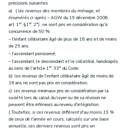
précisions suivantes:
a)
(
les revenus des membres du ménage, et
énumérés ci-après
– AGW du 19 décembre 2008,
er
er
art. 1
, §1
, 2°) , ne sont pris en considération qu'à
concurrence de 50 %:
– l'enfant célibataire âgé de plus de 18 ans et de moins
de 25 ans;
– l'ascendant pensionné;
– l'ascendant, le descendant et le collatéral, handicapés
er
au sens de l'article 1
, 33° du Code;
b)
les revenus de l'enfant célibataire âgé de moins de
18 ans ne sont pas pris en considération;
c)
les revenus minimaux pris en considération par la
société lors du calcul du loyer ou de sa révision ne
peuvent être inférieurs au revenu d'intégration.
(
Toutefois, si ces revenus diffèrent d'au moins 15 %
de ceux de l'année en cours, calculés sur une base
annuelle, ces derniers revenus sont pris en