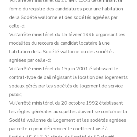
Vu l'arrêté ministériel du 21 avril 1995 déterminant la
Art. 26
Art.
26
bis
forme du registre des candidatures pour une habitation
Art. 27
de la Société wallonne et des sociétés agréées par
Art. 28
Section 2
De la fixation du loyer
celle-ci;
Art. 29
Vu l'arrêté ministériel du 15 février 1996 organisant les
Art. 30
Art. 31
modalités du recours du candidat locataire à une
Art. 32
habitation de la Société wallonne ou des sociétés
Art. 33
Art. 34
agréées par celle-ci;
Art.
35
Vu l'arrêté ministériel du 15 juin 2001 établissant le
Chapitre VI
(Projet spécifique Housing first – AGW du 8 février 2024, art.11)
Art. 36
contrat-type de bail régissant la location des logements
Art. 37
sociaux gérés par les sociétés de logement de service
Art. 38
Chapitre VII
(Du décès du locataire – AGW du 8 février 2024, art.12)
public;
Art. 39
Vu l'arrêté ministériel du 20 octobre 1992 établissant
Art. 40
Art. 41
les règles générales auxquelles doivent se conformer la
Titre III
Du logement moyen
Société wallonne du Logement et les sociétés agréées
Chapitre premier
Champ d'application
Art. 36
par celle-ci pour déterminer le coefficient visé à
Chapitre II
De l'attribution des logements
er
e