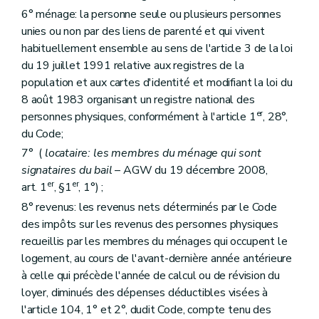
Art. 58
6° ménage: la personne seule ou plusieurs personnes
Art. 59
unies ou non par des liens de parenté et qui vivent
Art. 60
Titre VIII
Entrée en vigueur
habituellement ensemble au sens de l'article 3 de la loi
Art. 61
du 19 juillet 1991 relative aux registres de la
Art. 62
population et aux cartes d'identité et modifiant la loi du
Annexe 1
Annexe 2
8 août 1983 organisant un registre national des
Annexe 3
er
personnes physiques, conformément à l'article 1
, 28°,
Annexe 4
du Code;
Annexe 5
7° (
locataire: les membres du ménage qui sont
Annexe 6
Annexe 7
signataires du bail
– AGW du 19 décembre 2008,
Annexe 8
er
er
art. 1
, §1
, 1°) ;
Annexe 9
8° revenus: les revenus nets déterminés par le Code
des impôts sur les revenus des personnes physiques
recueillis par les membres du ménages qui occupent le
logement, au cours de l'avant-dernière année antérieure
à celle qui précède l'année de calcul ou de révision du
loyer, diminués des dépenses déductibles visées à
l'article 104, 1° et 2°, dudit Code, compte tenu des