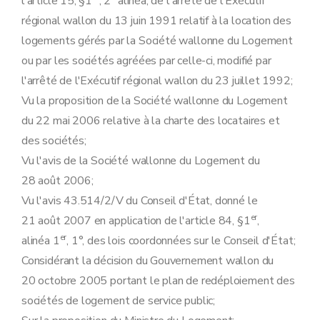
l'article 15, §1
, 2
alinéa, de l'arrêté de l'Exécutif
Art. 37
régional wallon du 13 juin 1991 relatif à la location des
Chapitre III
De la fixation du loyer
Art. 38
logements gérés par la Société wallonne du Logement
Chapitre IV
Du régime locatif
ou par les sociétés agréées par celle-ci, modifié par
Art. 39
Art. 40
l'arrêté de l'Exécutif régional wallon du 23 juillet 1992;
Chapitre V
De l'information, de la motivation et des voies de recours
Vu la proposition de la Société wallonne du Logement
Art. 41
Titre IV
Du logement à loyer d'équilibre
du 22 mai 2006 relative à la charte des locataires et
Chapitre premier
Champ d'application
des sociétés;
Art. 42
Art. 43
Vu l'avis de la Société wallonne du Logement du
Chapitre II
De l'attribution des logements
28 août 2006;
Art. 44
Chapitre III
Du régime locatif
Vu l'avis 43.514/2/V du Conseil d'État, donné le
Art. 45
er
21 août 2007 en application de l'article 84, §1
,
Art. 46
Chapitre IV
De l'information, de la motivation et des voies de recours
er
alinéa 1
, 1°, des lois coordonnées sur le Conseil d'État;
Art. 47
Considérant la décision du Gouvernement wallon du
Art. 47/1
Art. 47/2
20 octobre 2005 portant le plan de redéploiement des
Art. 47/3
sociétés de logement de service public;
Titre V
Du logement loué à des étudiants
Chapitre premier
Champ d'application