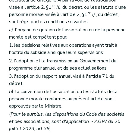
Annexe
er
visée à l'article 2, §1
,
h)
, du décret, ou les statuts d'une
er
personne morale visée à l'article 2, §1
,
i)
, du décret,
sont régis par les conditions suivantes:
a)
l'organe de gestion de l'association ou de la personne
morale est compétent pour:
1. les décisions relatives aux opérations ayant trait à
l'octroi du subside ainsi que leurs supervisions;
2. l'adoption et la transmission au Gouvernement du
programme pluriannuel et de ses actualisations;
3. l'adoption du rapport annuel visé à l'article 71 du
décret;
b)
la convention de l'association ou les statuts de la
personne morale conformes au présent article sont
approuvés par le Ministre.
(
Pour le surplus, les dispositions du Code des sociétés
et des associations, sont d'application. - AGW du 20
juillet 2023, art.39
)