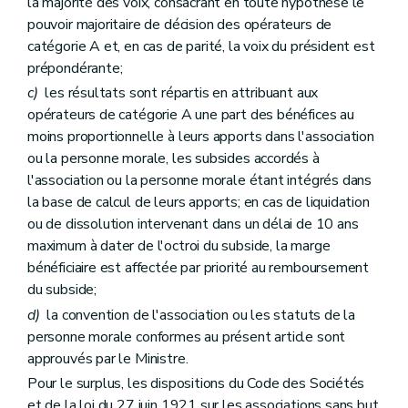
la majorité des voix, consacrant en toute hypothèse le
pouvoir majoritaire de décision des opérateurs de
catégorie A et, en cas de parité, la voix du président est
prépondérante;
c)
les résultats sont répartis en attribuant aux
opérateurs de catégorie A une part des bénéfices au
moins proportionnelle à leurs apports dans l'association
ou la personne morale, les subsides accordés à
l'association ou la personne morale étant intégrés dans
la base de calcul de leurs apports; en cas de liquidation
ou de dissolution intervenant dans un délai de 10 ans
maximum à dater de l'octroi du subside, la marge
bénéficiaire est affectée par priorité au remboursement
du subside;
d)
la convention de l'association ou les statuts de la
personne morale conformes au présent article sont
approuvés par le Ministre.
Pour le surplus, les dispositions du Code des Sociétés
et de la loi du 27 juin 1921 sur les associations sans but