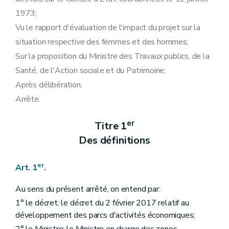
Art. 26
1973;
Titre 4
Des interventions financières régionales
er
Chapitre I
Dispositions générales
Vu le rapport d'évaluation de l'impact du projet sur la
Art. 27
situation respective des femmes et des hommes;
Art. 28
Art. 29
Sur la proposition du Ministre des Travaux publics, de la
Art. 30
Santé, de l'Action sociale et du Patrimoine;
Art. 31
Chapitre II
Procédure d'octroi de subside
Après délibération,
Art. 32
Arrête:
Art. 33
Art. 34
Art. 35
er
Titre 1
Chapitre III
Procédure de liquidation, base de calcul et taux de subside
Des définitions
re
Section 1
Dispositions générales
Art. 36
Art. 37
er
Art. 1
.
Section 2
Taux de subside
Art. 38
Au sens du présent arrêté, on entend par:
Art. 39
Art. 40
1° le décret: le décret du 2 février 2017 relatif au
Art. 41
développement des parcs d'activités économiques;
Art. 42
Art. 43