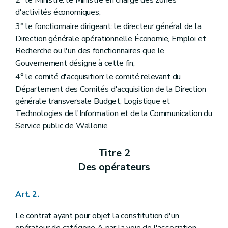
2° le Ministre: le Ministre en charge des zones
Section 3
Liquidation des subsides
d'activités économiques;
Art. 44
3° le fonctionnaire dirigeant: le directeur général de la
Art. 45
Art. 46
Direction générale opérationnelle Économie, Emploi et
Art. 47
Recherche ou l'un des fonctionnaires que le
Art. 48
Gouvernement désigne à cette fin;
Art. 49
Art. 50
4° le comité d'acquisition: le comité relevant du
Art. 51
Département des Comités d'acquisition de la Direction
Chapitre IV
Suppression de l'usage économique du bien subsidié
générale transversale Budget, Logistique et
Art. 52
Technologies de l'Information et de la Communication du
Chapitre V
Rapportage, contrôle et sanctions
Art. 53
Service public de Wallonie.
Art. 54
Titre 5
De la mise à disposition
Titre 2
Art. 55
Titre 6
Des dispositions abrogatoires, transitoires et finales
Des opérateurs
Art. 56
Art. 57
Art. 58
Art. 2.
Art. 59
Art. 60
Le contrat ayant pour objet la constitution d'un
Annexe
opérateur de catégorie A par la voie de l'association