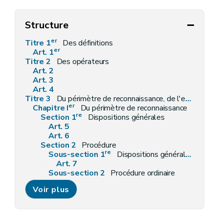
Structure
er
Titre 1
Des définitions
er
Art. 1
Titre 2
Des opérateurs
Art. 2
Art. 3
Art. 4
Titre 3
Du périmètre de reconnaissance, de l'expropriation et du droit de préemption
er
Chapitre I
Du périmètre de reconnaissance
re
Section 1
Dispositions générales
Art. 5
Art. 6
Section 2
Procédure
re
Sous-section 1
Dispositions générales.
Art. 7
Sous-section 2
Procédure ordinaire
Art. 8
Voir plus
Art. 9
Sous-section 3
Procédure simplifiée
Art. 10