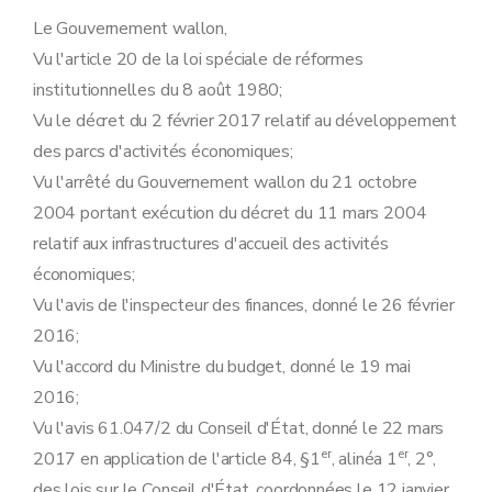
Art. 11
Section 3
Effets
Le Gouvernement wallon,
Art. 12
Vu l'article 20 de la loi spéciale de réformes
Art. 13
Art. 14
institutionnelles du 8 août 1980;
Art. 15
Vu le décret du 2 février 2017 relatif au développement
Chapitre II
De l'expropriation
re
Section 1
Procédure
des parcs d'activités économiques;
Art. 16
Vu l'arrêté du Gouvernement wallon du 21 octobre
Art. 17
Art. 18
2004 portant exécution du décret du 11 mars 2004
Section 2
Effets
relatif aux infrastructures d'accueil des activités
Art. 19
Section 3
Mise en œuvre
économiques;
Art. 20
Vu l'avis de l'inspecteur des finances, donné le 26 février
Chapitre III
De la demande unique de périmètre de reconnaissance et d'expropriation
Art. 21
2016;
Art. 22
Vu l'accord du Ministre du budget, donné le 19 mai
Art. 23
2016;
Chapitre IV
Du droit de préemption
re
Section 1
Procédure
Vu l'avis 61.047/2 du Conseil d'État, donné le 22 mars
Art. 24
er
er
2017 en application de l'article 84, §1
, alinéa 1
, 2°,
Section 2
Effets
Art. 25
des lois sur le Conseil d'État, coordonnées le 12 janvier