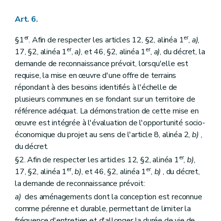
Art. 6.
er
er
§1
. Afin de respecter les articles 12, §2, alinéa 1
,
a)
,
er
er
17, §2, alinéa 1
,
a)
, et 46, §2, alinéa 1
,
a)
, du décret, la
demande de reconnaissance prévoit, lorsqu'elle est
requise, la mise en œuvre d'une offre de terrains
répondant à des besoins identifiés à l'échelle de
plusieurs communes en se fondant sur un territoire de
référence adéquat. La démonstration de cette mise en
œuvre est intégrée à l'évaluation de l'opportunité socio-
économique du projet au sens de l'article 8, alinéa 2,
b)
,
du décret.
er
§2. Afin de respecter les articles 12, §2, alinéa 1
,
b)
,
er
er
17, §2, alinéa 1
,
b)
, et 46, §2, alinéa 1
,
b)
, du décret,
la demande de reconnaissance prévoit:
a)
des aménagements dont la conception est reconnue
comme pérenne et durable, permettant de limiter la
fréquence d'entretien et d'allonger la durée de vie de