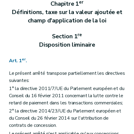
er
Art. 43
Chapitre 1
Section 3
Droit d'information de l'adjudicateur
Définitions, taxe sur la valeur ajoutée et
Art. 44
Titre 3
champ d'application de la loi
Dispositions relatives à l'exécution des concessions
er
Chapitre 1
Les documents de concession
Art. 45
re
Section 1
Chapitre 2
Règles générales d'exécution des concessions
re
Section 1
Moyens de communication électroniques
Disposition liminaire
Art. 46
Section 2
Fonctionnaire dirigeant
Art. 47
er
Art. 1
.
Section 3
Garanties de bonne exécution
Art. 48
Le présent arrêté transpose partiellement les directives
Section 4
Sous-traitance
suivantes:
Art. 49
Art. 50
1° la directive 2011/7/UE du Parlement européen et du
Art. 51
Conseil du 16 février 2011 concernant la lutte contre le
Art. 52
retard de paiement dans les transactions commerciales;
Art. 53
Art. 54
2° la directive 2014/23/UE du Parlement européen et
Art. 55
du Conseil du 26 février 2014 sur l'attribution de
Art. 56
contrats de concession.
Section 5
Paiements
Art. 57
Le présent arrêté n'est applicable qu'aux concessions