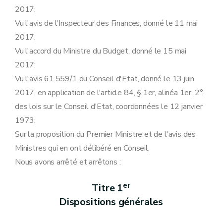
Art. 23
2017;
Art. 24
Art. 25
Vu l'avis de l'Inspecteur des Finances, donné le 11 mai
Art. 26
2017;
Art. 27
Art. 28
Vu l'accord du Ministre du Budget, donné le 15 mai
Art. 29
2017;
Section 3
Analyse des offres
Art. 30
Vu l'avis 61.559/1 du Conseil d'Etat, donné le 13 juin
Chapitre 3
Sélection des candidats et des soumissionnaires
2017, en application de l'article 84, § 1er, alinéa 1er, 2°,
re
Section 1
Motifs d'exclusion
Art. 31
des lois sur le Conseil d'Etat, coordonnées le 12 janvier
Art. 32
1973;
Art. 33
Art. 34
Sur la proposition du Premier Ministre et de l'avis des
Art. 35
Ministres qui en ont délibéré en Conseil,
Art. 36
Section 2
Critères et conditions de sélection
Nous avons arrêté et arrêtons :
Art. 37
Art. 38
er
Titre 1
Art. 39
Art. 40
Dispositions générales
Art. 41
Art. 42