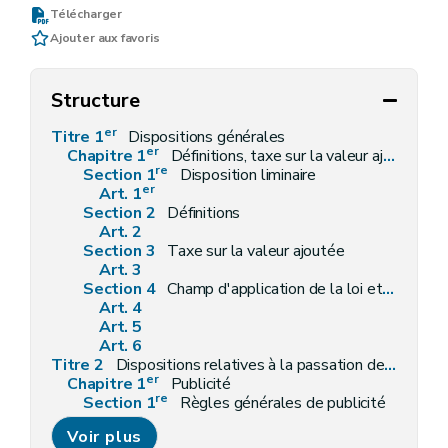
Télécharger
Ajouter aux favoris
Structure
er
Titre 1
Dispositions générales
er
Chapitre 1
Définitions, taxe sur la valeur ajoutée et champ d'application de la loi
re
Section 1
Disposition liminaire
er
Art. 1
Section 2
Définitions
Art. 2
Section 3
Taxe sur la valeur ajoutée
Art. 3
Section 4
Champ d'application de la loi et seuils
Art. 4
Art. 5
Art. 6
Titre 2
Dispositions relatives à la passation des concessions
er
Chapitre 1
Publicité
re
Section 1
Règles générales de publicité
Art. 7
Voir plus
Art. 8