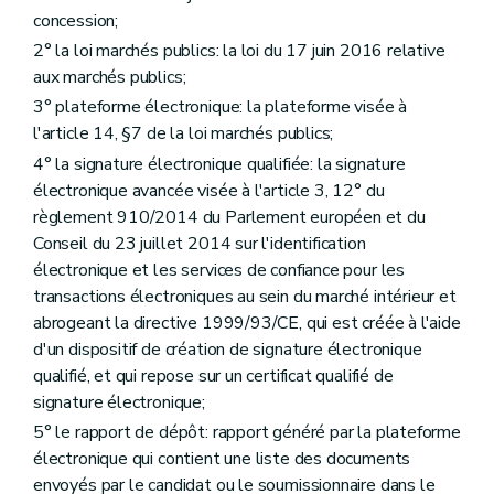
Titre 4
Dispositions finales, abrogatoires et entrée en vigueur
concession;
Art. 75
Art. 76
2° la loi marchés publics: la loi du 17 juin 2016 relative
Art. 77
aux marchés publics;
Art. 78
3° plateforme électronique: la plateforme visée à
Annexe
Annexe
l'article 14, §7 de la loi marchés publics;
Annexe
4° la signature électronique qualifiée: la signature
Annexe
électronique avancée visée à l'article 3, 12° du
Annexe
Annexe
règlement 910/2014 du Parlement européen et du
Annexe
Conseil du 23 juillet 2014 sur l'identification
Annexe
électronique et les services de confiance pour les
transactions électroniques au sein du marché intérieur et
abrogeant la directive 1999/93/CE, qui est créée à l'aide
d'un dispositif de création de signature électronique
qualifié, et qui repose sur un certificat qualifié de
signature électronique;
5° le rapport de dépôt: rapport généré par la plateforme
électronique qui contient une liste des documents
envoyés par le candidat ou le soumissionnaire dans le