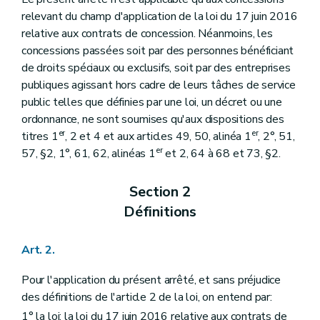
Art. 58
relevant du champ d'application de la loi du 17 juin 2016
Art. 59
relative aux contrats de concession. Néanmoins, les
Art. 60
concessions passées soit par des personnes bénéficiant
Section 6
Modifications à la concession
Art. 61
de droits spéciaux ou exclusifs, soit par des entreprises
Art. 62
publiques agissant hors cadre de leurs tâches de service
Art. 63
public telles que définies par une loi, un décret ou une
Art. 64
ordonnance, ne sont soumises qu'aux dispositions des
Art. 65
Art. 66
er
er
titres 1
, 2 et 4 et aux articles 49, 50, alinéa 1
, 2°, 51,
Art. 67
er
57, §2, 1°, 61, 62, alinéas 1
et 2, 64 à 68 et 73, §2.
Art. 68
Section 7
Responsabilité décennale du concessionnaire
Art. 69
Section 2
Section 8
Modalités d'exécution de la concession
Définitions
Art. 70
Section 9
Manquements contractuels du concessionnaire et moyens d'action du pouvoir adjudicateur ou de l'entreprise publique agissant dans le cadre de ses tâches de service public
Art. 71
Art. 2.
Art. 72
Section 10
Résiliation des concessions
Pour l'application du présent arrêté, et sans préjudice
Art. 73
des définitions de l'article 2 de la loi, on entend par:
Section 11
Actions judiciaires
Art. 74
1° la loi: la loi du 17 juin 2016 relative aux contrats de