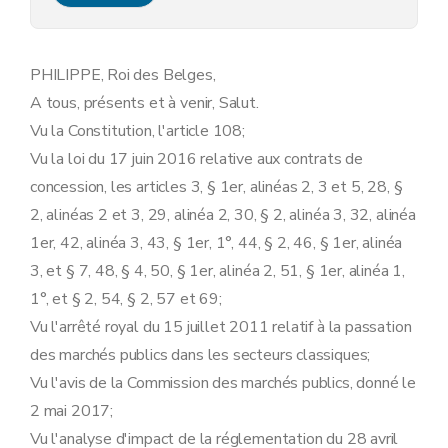
Art. 9
Section 2
L'avis de concession
Art. 10
Section 3
L'avis d'attribution de concession
PHILIPPE, Roi des Belges,
Art. 11
A tous, présents et à venir, Salut.
Section 4
Les concessions de services sociaux et autres services spécifiques visés à l'article 34 de la loi
Art. 12
Vu la Constitution, l'article 108;
Art. 13
Vu la loi du 17 juin 2016 relative aux contrats de
Chapitre 2
Dispositions générales
re
Section 1
Communications électroniques
concession, les articles 3, § 1er, alinéas 2, 3 et 5, 28, §
Art. 14
2, alinéas 2 et 3, 29, alinéa 2, 30, § 2, alinéa 3, 32, alinéa
Section 2
Communication orale
Art. 15
1er, 42, alinéa 3, 43, § 1er, 1°, 44, § 2, 46, § 1er, alinéa
Chapitre 3
Garanties procédurales
3, et § 7, 48, § 4, 50, § 1er, alinéa 2, 51, § 1er, alinéa 1,
re
Section 1
Documents de concession
Art. 16
1°, et § 2, 54, § 2, 57 et 69;
Art. 17
Vu l'arrêté royal du 15 juillet 2011 relatif à la passation
Section 2
Modalités d'introduction des demandes de participation et des offres
Art. 18
des marchés publics dans les secteurs classiques;
Art. 19
Vu l'avis de la Commission des marchés publics, donné le
Art. 20
2 mai 2017;
Art. 21
Art. 22
Vu l'analyse d'impact de la réglementation du 28 avril