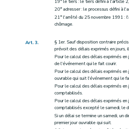
19° le tiers : le tiers défini à l'article 
Section 3
Dialogue opérationnel
20° adresser : le processus défini à l'a
Art. 62
21° l'arrêté du 25 novembre 1991 : 
Art. 63
chômage.
Section 4
Convention de collaboration
Art. 64
§ 1er. Sauf disposition contraire préci
Section 5
Adressage
Art. 3.
prévoit des délais exprimés en jours, il
Art. 65
Pour le calcul des délais exprimés en 
Section 6
Communication et échanges d'info
de l'événement qui le fait courir.
Art. 66
Pour le calcul des délais exprimés en j
Art. 67
ouvrable qui suit l'événement qui le fai
Chapitre IV
Intervention des tiers
Pour le calcul des délais exprimés en 
Section 1 ère
Dispositions générales relati
comptabilisés.
Art. 68
Pour le calcul des délais exprimés en 
Section 2
Subventionnement de prestations à
comptabilisés excepté le samedi, le di
Art. 69
Si un délai se termine un samedi, un dim
premier jour ouvrable qui suit.
Art. 70