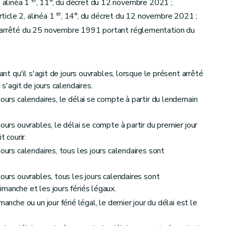
er
2, alinéa 1
, 11°, du décret du 12 novembre 2021 ;
er
rticle 2, alinéa 1
, 14°, du décret du 12 novembre 2021 ;
l'arrêté du 25 novembre 1991 portant réglementation du
sant qu'il s'agit de jours ouvrables, lorsque le présent arrêté
 s'agit de jours calendaires.
jours calendaires, le délai se compte à partir du lendemain
rmations
ours ouvrables, le délai se compte à partir du premier jour
t courir.
jours calendaires, tous les jours calendaires sont
ves aux communications et échanges d'informations
jours ouvrables, tous les jours calendaires sont
 destination des chercheurs d'emploi inoccupés
manche et les jours fériés légaux.
anche ou un jour férié légal, le dernier jour du délai est le