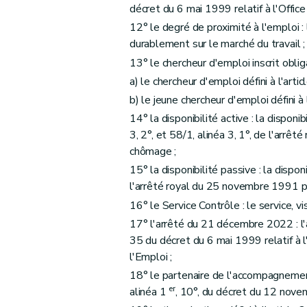
Art. 51
décret du 6 mai 1999 relatif à l'Offic
Sous-section 4
Transmission au service c
12° le degré de proximité à l'emploi : 
Art. 52
durablement sur le marché du travail ;
Art. 53
13° le chercheur d'emploi inscrit obli
a) le chercheur d'emploi défini à l'artic
Art. 54
b) le jeune chercheur d'emploi défini à 
Section 8
Suspension de l'accompagnement.
14° la disponibilité active : la disponi
Art. 55
3, 2°, et 58/1, alinéa 3, 1°, de l'ar
Art. 56
chômage ;
Art. 57
15° la disponibilité passive : la dispon
Chapitre III
Dispositif de collaboration avec le
l'arrêté royal du 25 novembre 1991 
Section 1 ère
Commission régionale
16° le Service Contrôle : le service, v
Art. 58
17° l'arrêté du 21 décembre 2022 : l
Art. 59
35 du décret du 6 mai 1999 relatif à 
Section 2
Commissions sous-régionales
l'Emploi ;
Art. 60
18° le partenaire de l'accompagnement 
er
alinéa 1
, 10°, du décret du 12 nove
Art. 61