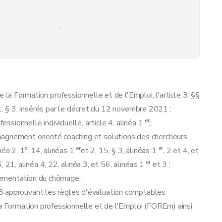
ositionnement métier
e la Formation professionnelle et de l'Emploi, l'article 3, §§
ique
/1, § 3, insérés par le décret du 12 novembre 2021 ;
er
fessionnelle individuelle, article 4, alinéa 1
;
pagnement orienté coaching et solutions des chercheurs
ché du travail
er
er
inéa 2, 1°, 14, alinéas 1
et 2, 15, § 3, alinéas 1
, 2 et 4, et
er
 6, 21, alinéa 4, 22, alinéa 3, et 56, alinéas 1
et 3 ;
lementation du chômage ;
8 approuvant les règles d'évaluation comptables
la Formation professionnelle et de l'Emploi (FOREm) ainsi