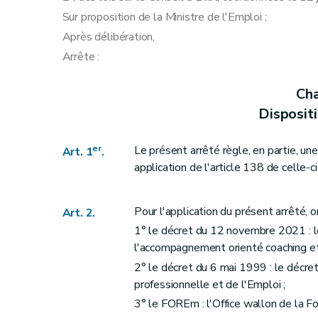
Art. 26
Sur proposition de la Ministre de l'Emploi ;
Section 3
Entretien de bilan et entretien de s
Après délibération,
Art. 28
Arrête :
Art. 29
Art. 30
Cha
Art. 31
Disposit
Art. 32
Art. 33
er
Le présent arrêté règle, en partie, une
Art. 1
.
Section 4
Plan d'actions
application de l'article 138 de celle-ci
Art. 34
Art. 35
Pour l'application du présent arrêté, o
Art. 2.
Section 5
Entretien de coaching et de soutie
1° le décret du 12 novembre 2021 : l
Art. 36
l'accompagnement orienté coaching et
Art. 37
2° le décret du 6 mai 1999 : le décret
Section 6
Dispenses.
professionnelle et de l'Emploi ;
Art. 38
3° le FOREm : l'Office wallon de la Fo