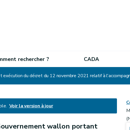
mment rechercher ?
CADA
C
ble.
Voir la version à jour
M
(
Gouvernement wallon portant