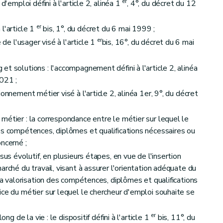
er
d'emploi défini à l'article 2, alinéa 1
, 4°, du décret du 12
er
à l'article 1
bis, 1°, du décret du 6 mai 1999 ;
e du chercheur d'emploi inscrit obligatoirement
er
 de l'usager visé à l'article 1
bis, 16°, du décret du 6 mai
t solutions : l'accompagnement défini à l'article 2, alinéa
021 ;
onnement métier visé à l'article 2, alinéa 1er, 9°, du décret
e l'ultime plan d'actions formel
métier : la correspondance entre le métier sur lequel le
es compétences, diplômes et qualifications nécessaires ou
ncerné ;
sus évolutif, en plusieurs étapes, en vue de l'insertion
arché du travail, visant à assurer l'orientation adéquate du
 la valorisation des compétences, diplômes et qualifications
e l'ultime plan d'actions formel
ice du métier sur lequel le chercheur d'emploi souhaite se
er
ong de la vie : le dispositif défini à l'article 1
bis, 11°, du