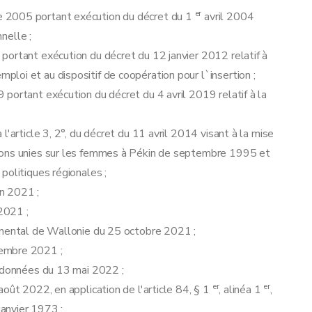
er
e 2005 portant exécution du décret du 1
avril 2004
nnelle ;
portant exécution du décret du 12 janvier 2012 relatif à
oi et au dispositif de coopération pour l`insertion ;
portant exécution du décret du 4 avril 2019 relatif à la
e digital
'article 3, 2°, du décret du 11 avril 2014 visant à la mise
ions unies sur les femmes à Pékin de septembre 1995 et
e en e-conseil.
politiques régionales ;
in 2021 ;
 2021 ;
iel auprès d'un conseiller de référence sectoriel
emental de Wallonie du 25 octobre 2021 ;
vembre 2021 ;
s données du 13 mai 2022 ;
ès d'un conseiller de référence en accompagnement socio-professionnel
er
er
oût 2022, en application de l'article 84, § 1
, alinéa 1
,
janvier 1973 ;