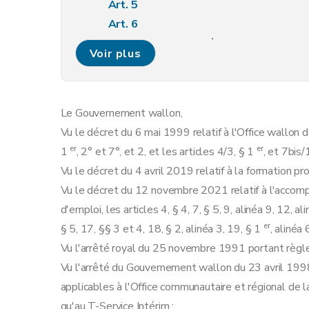
Art. 5
Art. 6
Sous-section 2
Degré de robustesse du p
Voir plus
Art. 7
Art. 8
Art. 9
Le Gouvernement wallon,
Art. 10
Vu le décret du 6 mai 1999 relatif à l'Office wallon d
Sous-section 3
Degré d'autonomie numér
er
er
1
, 2° et 7°, et 2, et les articles 4/3, § 1
, et 7bis
Art. 11
Vu le décret du 4 avril 2019 relatif à la formation pro
Art. 12
Vu le décret du 12 novembre 2021 relatif à l'accom
Sous-section 4
Degré de proximité du mar
d'emploi, les articles 4, § 4, 7, § 5, 9, alinéa 9, 12, al
Art. 13
er
§ 5, 17, §§ 3 et 4, 18, § 2, alinéa 3, 19, § 1
, alinéa
Art. 14
Vu l'arrêté royal du 25 novembre 1991 portant règ
Sous-section 5
Affectation.
Vu l'arrêté du Gouvernement wallon du 23 avril 199
Art. 15
applicables à l'Office communautaire et régional de 
Art. 16
qu'au T-Service Intérim ;