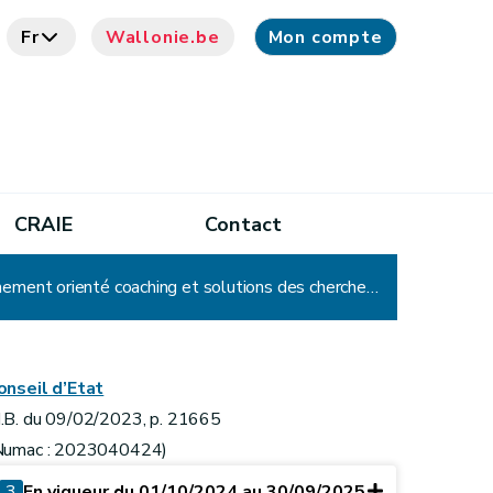
Fr
Wallonie.be
Mon compte
CRAIE
Contact
Arrêté du Gouvernement wallon portant exécution du décret du 12 novembre 2021 relatif à l'accompagnement orienté coaching et solutions des chercheurs d'emploi
onseil d’Etat
.B. du 09/02/2023, p. 21665
Numac : 2023040424)
3
En vigueur du 01/10/2024 au 30/09/2025