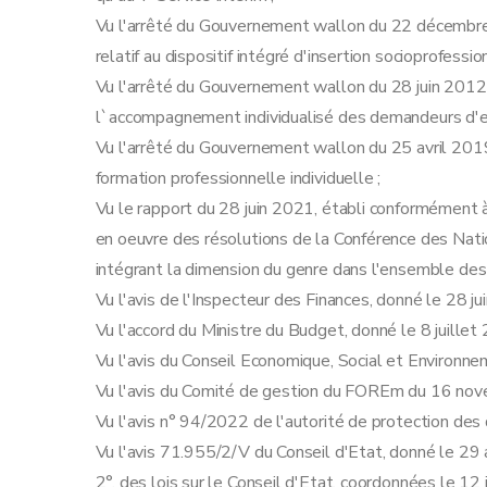
Section 2
Modalités d'accompagnement
Vu l'arrêté du Gouvernement wallon du 22 décembr
Sous-section 1 ère
Généralités
relatif au dispositif intégré d'insertion socioprofessio
Art. 17
Vu l'arrêté du Gouvernement wallon du 28 juin 2012 
Art. 18
l`accompagnement individualisé des demandeurs d'empl
Art. 19
Vu l'arrêté du Gouvernement wallon du 25 avril 2019 
Sous-section 2
Accompagnement à distanc
formation professionnelle individuelle ;
Art. 20
Vu le rapport du 28 juin 2021, établi conformément à l
Art. 21
en oeuvre des résolutions de la Conférence des Nat
Sous-section 3
Accompagnement à distanc
intégrant la dimension du genre dans l'ensemble des 
Art. 22
Vu l'avis de l'Inspecteur des Finances, donné le 28 ju
Art. 23
Vu l'accord du Ministre du Budget, donné le 8 juillet
Sous-section 4
Accompagnement en présent
Vu l'avis du Conseil Economique, Social et Environn
Art. 25
Vu l'avis du Comité de gestion du FOREm du 16 no
Art. 24
Vu l'avis n° 94/2022 de l'autorité de protection de
Sous-section 5
Accompagnement en présentiel aupr
Vu l'avis 71.955/2/V du Conseil d'Etat, donné le 29 a
Art. 27
2°, des lois sur le Conseil d'Etat, coordonnées le 12 