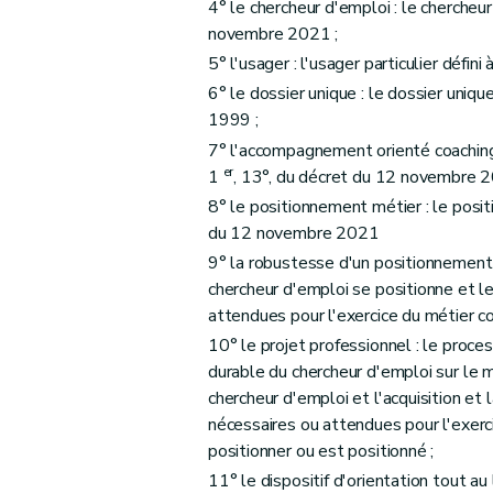
4° le chercheur d'emploi : le chercheur 
Art. 39
novembre 2021 ;
Art. 40
5° l'usager : l'usager particulier défini 
Section 7
Evaluation de la disponibilité activ
6° le dossier unique : le dossier unique
Sous-section 1 ère
Généralités
1999 ;
Art. 41
7° l'accompagnement orienté coaching e
Art. 42
er
1
, 13°, du décret du 12 novembre 2
Art. 43
8° le positionnement métier : le positi
Art. 44
du 12 novembre 2021
Sous-section 3
Demande de modification d
9° la robustesse d'un positionnement 
Art. 45
chercheur d'emploi se positionne et l
attendues pour l'exercice du métier co
Art. 46
10° le projet professionnel : le proces
Art. 47
durable du chercheur d'emploi sur le m
Art. 49
chercheur d'emploi et l'acquisition et
Sous-section 3
Demande de modification d
nécessaires ou attendues pour l'exerc
Art. 49
positionner ou est positionné ;
Art. 50
11° le dispositif d'orientation tout au l