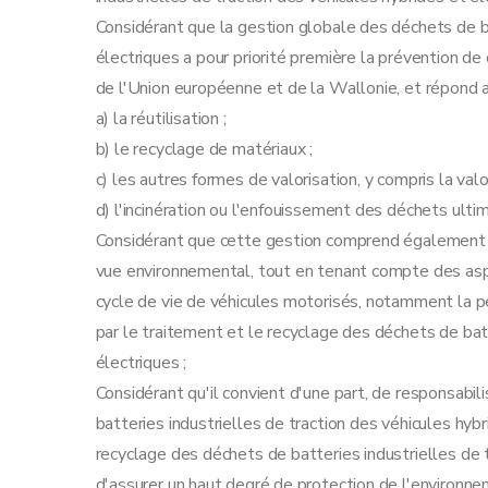
Art. 30
Considérant que la gestion globale des déchets de ba
Art. 31
électriques a pour priorité première la prévention d
Art. 32
de l'Union européenne et de la Wallonie, et répond au
Chapitre X
Rapportage
a) la réutilisation ;
Art. 33
b) le recyclage de matériaux ;
Art. 34
c) les autres formes de valorisation, y compris la valo
Art. 35
d) l'incinération ou l'enfouissement des déchets ultim
Art. 36
Considérant que cette gestion comprend également en
Art. 37
vue environnemental, tout en tenant compte des asp
Chapitre XI
Rôles de la Région
cycle de vie de véhicules motorisés, notamment la 
Art. 38
par le traitement et le recyclage des déchets de batt
Art. 39
électriques ;
Art. 40
Considérant qu'il convient d'une part, de responsabili
Art. 41
batteries industrielles de traction des véhicules hybri
Art. 42
recyclage des déchets de batteries industrielles de 
Chapitre VIII
Dispositions finales
d'assurer un haut degré de protection de l'environne