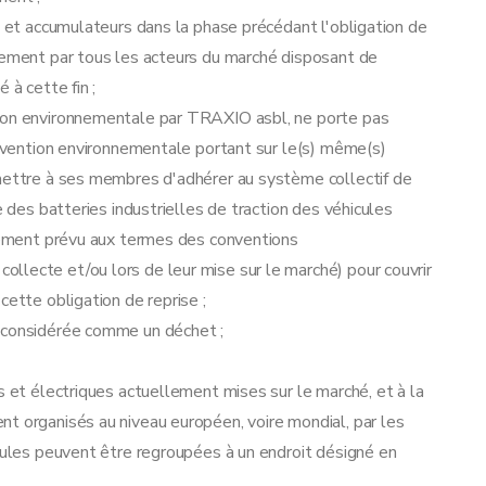
s et accumulateurs dans la phase précédant l'obligation de
brement par tous les acteurs du marché disposant de
 à cette fin ;
tion environnementale par TRAXIO asbl, ne porte pas
convention environnementale portant sur le(s) même(s)
rmettre à ses membres d'adhérer au système collectif de
e des batteries industrielles de traction des véhicules
ncement prévu aux termes des conventions
llecte et/ou lors de leur mise sur le marché) pour couvrir
cette obligation de reprise ;
e considérée comme un déchet ;
s et électriques actuellement mises sur le marché, et à la
t organisés au niveau européen, voire mondial, par les
icules peuvent être regroupées à un endroit désigné en