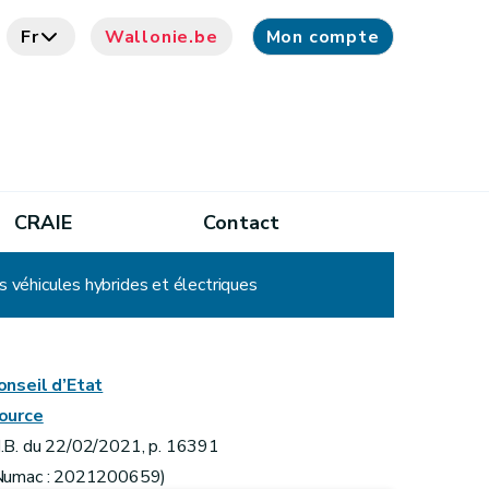
Fr
Wallonie.be
Mon compte
CRAIE
Contact
s véhicules hybrides et électriques
onseil d’Etat
ource
.B. du 22/02/2021, p. 16391
Numac : 2021200659)