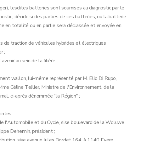
nger), lesdites batteries sont soumises au diagnostic par le
ostic, décide si des parties de ces batteries, ou la batterie
rie en totalité ou en partie sera déclassée et envoyée en
s de traction de véhicules hybrides et électriques
r ;
enir au sein de la filière ;
ment wallon, lui-même représenté par M. Elio Di Rupo,
e Céline Tellier, Ministre de l'Environnement, de la
nimal, ci-après dénommée "la Région" ;
antes :
 de l'Automobile et du Cycle, sise boulevard de la Woluwe
ippe Dehennin, président ;
ibution, sise avenue Jules Bordet 164, à 1140 Evere,