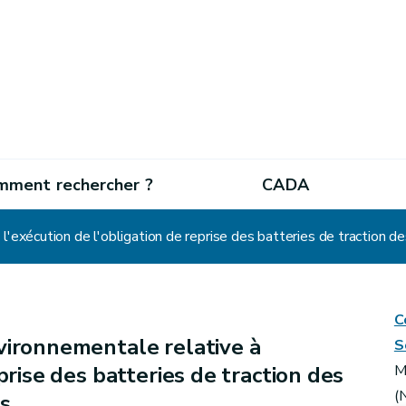
mment rechercher ?
CADA
'exécution de l'obligation de reprise des batteries de traction de
C
ironnementale relative à
S
prise des batteries de traction des
M
(
es