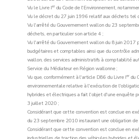
Art. 18
er
Vu le Livre I
du Code de l'Environnement, notamment
Art. 19
Vu le décret du 27 juin 1996 relatif aux déchets tel 
Chapitre VI
Traitement et recyclage des batte
Vu l'arrêté du Gouvernement wallon du 23 septembre
Art. 20
déchets, en particulier son article 4 ;
Art. 21
Vu l'arrêté du Gouvernement wallon du 8 juin 2017 po
Art. 22
budgétaires et comptables ainsi que du contrôle adm
Chapitre VII
Système de reprise
wallon, des services administratifs à comptabilité a
Art. 23
Service du Médiateur en Région wallonne ;
Art. 24
er
Vu que, conformément à l'article D86 du Livre I
du C
Art. 25
environnementale relative à l'exécution de l'obligati
Chapitre VIII
Tâches et responsabilités
hybrides et électriques a fait l'objet d'une enquête 
Art. 26
3 juillet 2020 ;
Art. 27
Considérant que cette convention est conclue en exé
Art. 28
du 23 septembre 2010 instaurant une obligation de r
Chapitre IX
Financement
Considérant que cette convention est conclue en exéc
Art. 29
industrielles de traction des véhicules hybrides et él