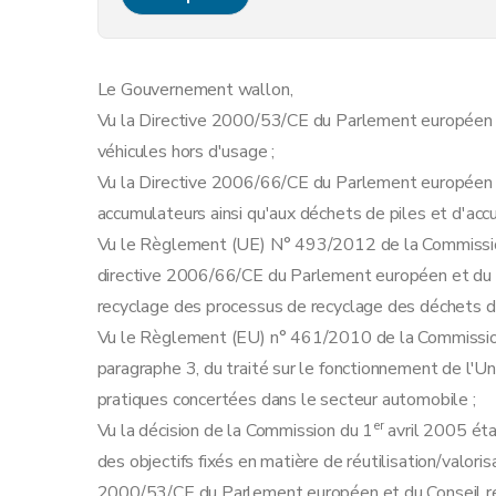
Art. 7
Chapitre III
Prévention et sensibilisation
re
Section 1
Prévention
Le Gouvernement wallon,
Art. 8
Vu la Directive 2000/53/CE du Parlement européen 
Art. 9
véhicules hors d'usage ;
Section 2
Sensibilisation
Vu la Directive 2006/66/CE du Parlement européen e
Art. 10
accumulateurs ainsi qu'aux déchets de piles et d'ac
Art. 11
Vu le Règlement (UE) N° 493/2012 de la Commission
Art. 12
directive 2006/66/CE du Parlement européen et du C
Chapitre IV
Collecte sélective des batteries 
recyclage des processus de recyclage des déchets de
Art. 13
Vu le Règlement (EU) n° 461/2010 de la Commission 
Art. 14
paragraphe 3, du traité sur le fonctionnement de l'U
Art. 15
pratiques concertées dans le secteur automobile ;
Art. 16
er
Vu la décision de la Commission du 1
avril 2005 éta
Art. 17
des objectifs fixés en matière de réutilisation/valoris
Chapitre V
Réutilisation et utilisation seconda
2000/53/CE du Parlement européen et du Conseil rel