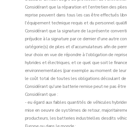
re
Section 1
Durée et fin de la convention
Considérant que la réparation et l'entretien des pile
Art. 43
reprise peuvent dans tous les cas être effectués li
Art. 44
l'équipement technique requis et du personnel qualifié
Section 2
Commission des litiges
Considérant que la signature de la présente conven
Art. 45
préjudice à la signature par ce dernier d'une autre 
Section 3
Clause de compétence
catégorie(s) de piles et d'accumulateurs afin de pe
Art. 46
leur choix en vue de répondre à l'obligation de repris
Section 4
Clause pénale
hybrides et électriques, et ce quel que soit le fina
Art. 47
environnementales (par exemple au moment de leur co
Section 5
Disposition finale
le coût total de toutes les obligations découlant de 
Art. 48
Considérant qu'une batterie remise peut ne pas êtr
Annexe
Considérant que :
- eu égard aux faibles quantités de véhicules hybride
mise en oeuvre de systèmes de retour, majoritairemen
producteurs, les batteries industrielles desdits véh
Europe ou dans le monde ;