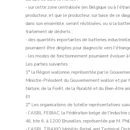
- sur cette zone centralisée (en Belgique ou à l'étra
producteur, et que le producteur, sur base de ce diagn
dans son ensemble, seront réutilisées, ou si la batte
traitement de déchets ;
- des quantités importantes de batteries industrielle
pourraient être dirigées pour diagnostic vers l'étrange
- les modes de fonctionnement pourraient évoluer à l'av
Les parties suivantes :
1° la Région wallonne, représentée par le Gouverne
Ministre-Président du Gouvernement wallon et par Mm
Nature, de la Forêt, de la Ruralité et du Bien-être a
Et
2° Les organisations de tutelle représentatives suiv
- l'ASBL FEBIAC, la Fédération belge de l'Industrie
46, bte 6, à 1200 Bruxelles, représentée par M. Phil
- l'ASBL TRAXIO Mobility Retail and Technical Distr