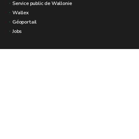
Service public de Wallonie
Wallex
Géoportail
Jobs
Nous contacter
Espaces Wallonie
Presse
Introduire une plainte au SPW
Signaler une irrégularité