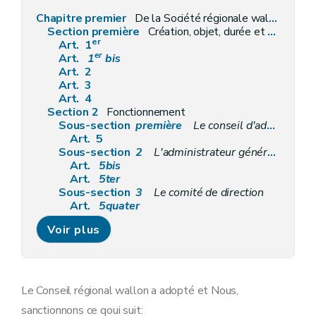
Chapitre premier
De la Société régionale wallonne du Transport
Section première
Création, objet, durée et capital
er
Art. 1
er
Art.
1
bis
Art. 2
Art. 3
Art. 4
Section 2
Fonctionnement
Sous-section
première
Le conseil d'administration
Art. 5
Sous-section
2
L'administrateur général et l'administrateur général adjoint
Art.
5bis
Art.
5ter
Sous-section
3
Le comité de direction
Art.
5quater
Sous-section
4
Des directeurs
Voir plus
Art.
5quinquies
Art.
5sexies
Sous-section
5
Les organes de consultation
Art.
5septies
Sous-section
6
Le change manager
Le Conseil régional wallon a adopté et Nous,
Art.
5octies
sanctionnons ce qoui suit:
Sous-section
7
Le comité d'audit