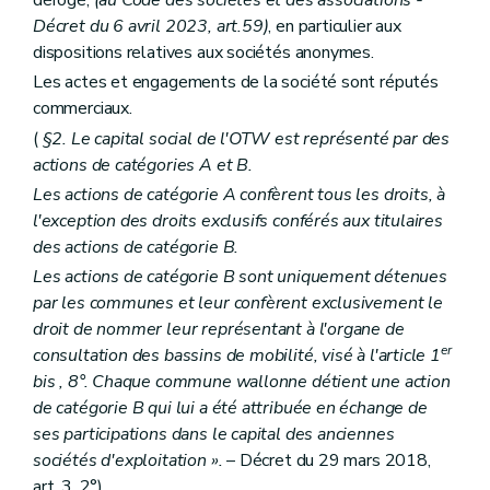
dérogé,
(au Code des sociétés et des associations -
Art. 18
Art.
18
bis
Décret du 6 avril 2023, art.59)
, en particulier aux
Art. 19
dispositions relatives aux sociétés anonymes.
Section 2
Fonctionnement.
Les actes et engagements de la société sont réputés
Art. 20
Art. 21
commerciaux.
Art.
21
bis
(
§2. Le capital social de l'OTW est représenté par des
Art.
21
ter
actions de catégories A et B.
Section 3
Contrôle et surveillance
Art. 22
Les actions de catégorie A confèrent tous les droits, à
Art. 23
l'exception des droits exclusifs conférés aux titulaires
Section 4
Budget et comptes
des actions de catégorie B.
Art. 24
Art. 25
Les actions de catégorie B sont uniquement détenues
Art. 26
par les communes et leur confèrent exclusivement le
Art. 27
droit de nommer leur représentant à l'organe de
Art. 28
er
consultation des bassins de mobilité, visé à l'article 1
Art. 29
Section 5
Préservation des intérêts de certaines zones
bis
, 8°. Chaque commune wallonne détient une action
Art. 30
de catégorie B qui lui a été attribuée en échange de
Section 6
Transfert du personnel
ses participations dans le capital des anciennes
Art. 31
sociétés d'exploitation ».
– Décret du 29 mars 2018,
Chapitre III
(
Des contrats de service public de l'OTW.
Art.
31
bis
art. 3, 2°)