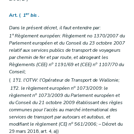
Art.
31
ter
Art. 32
er
Art. 33
Art. (
1
bis
.
Art.
33
bis
– DRW du 26 novembre 1992, art 9
Art.
33
ter
Dans le présent décret, il faut entendre par:
Chapitre IV
( Des modes d'attribution des contrats de service public de transport et autorisation de transport de personnes
1° Règlement européen: Règlement no 1370/2007 du
Art. 34
Parlement européen et du Conseil du 23 octobre 2007
Art. 35
Art. 36
relatif aux services publics de transport de voyageurs
Chapitre
IV
bis
.
"Constatation des infractions et amendes administratives"
par chemin de fer et par route, et abrogeant les
Art.
36
bis
o
o
Règlements (CEE) n
1191/69 et (CEE) n
1107/70 du
Art.
36 t
er
Art.
36
quater
Conseil;
Chapitre
IV
ter
Dispositions relatives à la publication
(
1°/1. l'OTW: l'Opérateur de Transport de Wallonie;
Art.
36
quinquies
o
1°/2. le règlement européen n
1073/2009: le
Chapitre
IV
quater
Servitudes légales d'utilité publique relatives à la réalisation et à l'exploitation d'un réseau de tramways sur le territoire de la Région wallonne.
ère
Section
1
Servitude légale d'utilité publique sur le domaine public
o
règlement n
1073/2009 du Parlement européen et
Art.
36
sexies
du Conseil du 21 octobre 2009 établissant des règles
Section
2
Servitude légale d'utilité publique sur le domaine privé des personnes morales de droit public et sur les propriétés privées
communes pour l'accès au marché international des
Art.
36
septies
services de transport par autocars et autobus, et
Chapitre V
Dispositions transitoires et finales
Art. 37
o
modifiant le règlement (CE) n
561/2006;
– Décret du
Art. 38
29 mars 2018, art. 4, a))