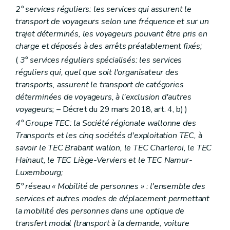
Art. 39
2° services réguliers: les services qui assurent le
Art. 40
Art.
41
transport de voyageurs selon une fréquence et sur un
Art.
42
trajet déterminés, les voyageurs pouvant être pris en
charge et déposés à des arrêts préalablement fixés;
(
3° services réguliers spécialisés: les services
réguliers qui, quel que soit l'organisateur des
transports, assurent le transport de catégories
déterminées de voyageurs, à l'exclusion d'autres
voyageurs;
– Décret du 29 mars 2018, art. 4, b) )
4° Groupe TEC: la Société régionale wallonne des
Transports et les cinq sociétés d'exploitation TEC, à
savoir le TEC Brabant wallon, le TEC Charleroi, le TEC
Hainaut, le TEC Liège-Verviers et le TEC Namur-
Luxembourg;
5° réseau « Mobilité de personnes » : l'ensemble des
services et autres modes de déplacement permettant
la mobilité des personnes dans une optique de
transfert modal (transport à la demande, voiture