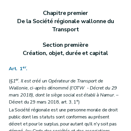
Art.
5nonies
Sous-section
8
Des dispositions diverses
Chapitre premier
Art. 6
De la Société régionale wallonne du
Art. 7
Art. 8
Transport
Art. 9
Art.
9
bis
Section
2/1
L'autorité organisatrice de transport
Section première
Art.
9ter
Création, objet, durée et capital
Section 3
Contrôle et surveillance
Art. 10
Art.
10
bis
er
Art. 1
.
Art. 11
Section 4
Budget et comptes
er
(
§1
.
Il est créé un Opérateur de Transport de
Art. 12
Art. 13
Wallonie, ci-après dénommé (l'OTW - Décret du 29
Art. 14
mars 2018), dont le siège social est établi à Namur.
–
Art. 15
Décret du 29 mars 2018, art. 3, 1°)
Art. 16
Section 5
Pouvoir d'expropriation
La Société régionale est une personne morale de droit
Art. 17
public dont les statuts sont conformes au présent
Chapitre II
Des sociétés d'exploitation
décret et pour le surplus, pour autant qu'il n'y soit pas
Section première
(
Création, capital, mission et durée