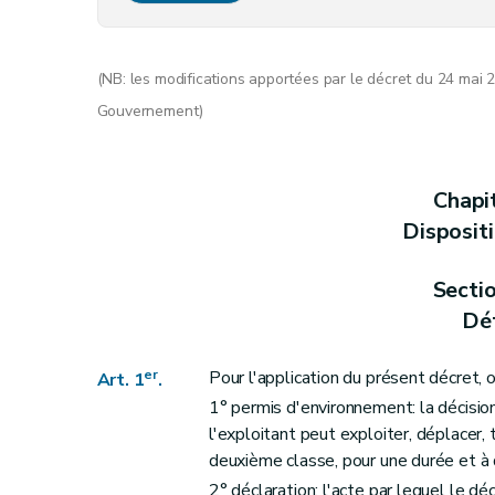
Art. 8
Art.
8
bis
(NB: les modifications apportées par le décret du 24 mai 2
Art. 9
Gouvernement)
Section 4
Faits générateurs de l'obligation d
Art. 10
Art. 11
Chapi
Art. 12
Disposit
Section 5
Autorité compétente
Art. 13
Secti
Art. 13
Déf
Art.
13
bis
Chapitre II
Régime de la déclaration
er
Pour l'application du présent décret, 
Art. 1
.
Art. 14
1° permis d'environnement: la décisio
Art. 15
l'exploitant peut exploiter, déplacer
deuxième classe, pour une durée et à
Chapitre III
Procédure d'octroi du permis d'env
2° déclaration: l'acte par lequel le d
Section première
La demande