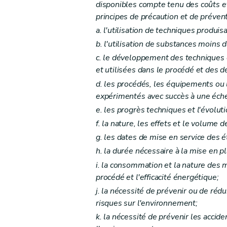
disponibles compte tenu des coûts et
Section 3
Changement d'exploitant
principes de précaution et de prévent
Art. 60
a
. l'utilisation de techniques produi
Chapitre IX
Surveillance et mesures administra
b
. l'utilisation de substances moins
Section première
Surveillance et inspection
c
. le développement des techniques 
Art. 61
et utilisées dans le procédé et des d
d
. les procédés, les équipements ou
Art. 62
expérimentés avec succès à une échel
Art. 63
e
. les progrès techniques et l'évolut
Section 2
Mesures de police administrative
f
. la nature, les effets et le volume
Sous-section première
Action sur le perm
g
. les dates de mise en service des 
Art. 64
h
. la durée nécessaire à la mise en p
Art. 65
i
. la consommation et la nature des m
Art. 66
procédé et l'efficacité énergétique;
Art. 67
j
. la nécessité de prévenir ou de réd
Art. 68
risques sur l'environnement;
Art. 69
k
. la nécessité de prévenir les accid
Art. 70