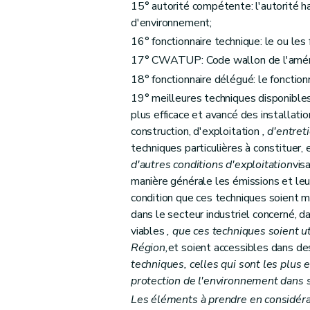
15° autorité compétente: l'autorité hab
Section 4
Mise en oeuvre du permis
d'environnement;
Art. 53
16° fonctionnaire technique: le ou le
Art. 54
17° CWATUP: Code wallon de l'aménag
Chapitre VIII
Conditions d'exploitation et obliga
18° fonctionnaire délégué: le fonct
Section première
Conditions d'exploitation
19° meilleures techniques disponible
plus efficace et avancé des installati
Art. 55
construction, d'exploitation
, d'entret
Art. 55
bis
techniques particulières à constituer, 
Art. 56
d'autres conditions d'exploitation
vis
Art. 56
bis
manière générale les émissions et le
Section 2
Obligations de l'exploitant
condition que ces techniques soient m
Art. 57
dans le secteur industriel concerné,
viables
, que ces techniques soient ut
Art. 58
Région,
et soient accessibles dans de
Art. 59
techniques, celles qui sont les plus 
Art. 59
bis
protection de l'environnement dans
Art. 59 ter
Les éléments à prendre en considéra
Art.
59quater