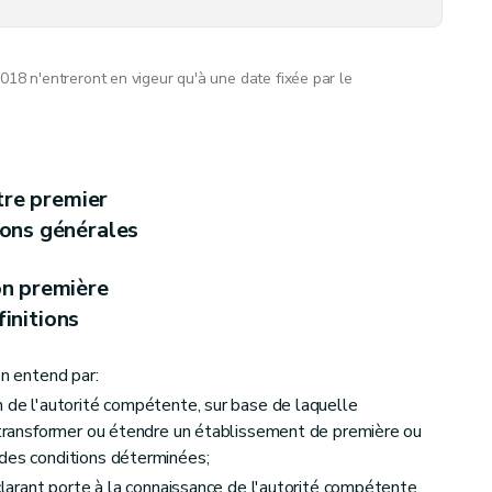
018 n'entreront en vigeur qu'à une date fixée par le
'obtenir un permis ou de faire une déclaration
tre premier
ions générales
on première
initions
on entend par:
n de l'autorité compétente, sur base de laquelle
, transformer ou étendre un établissement de première ou
 des conditions déterminées;
ironnement
éclarant porte à la connaissance de l'autorité compétente,