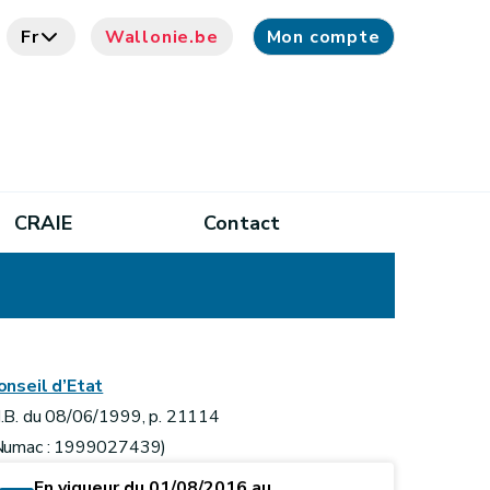
Fr
Wallonie.be
Mon compte
CRAIE
Contact
onseil d’Etat
.B. du 08/06/1999, p. 21114
Numac : 1999027439)
En vigueur du 01/08/2016 au