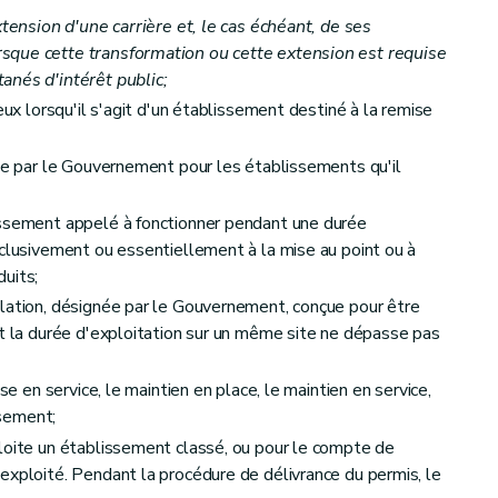
xtension d'une carrière et, le cas échéant, de ses
sque cette transformation ou cette extension est requise
anés d'intérêt public;
eux lorsqu'il s'agit d'un établissement destiné à la remise
xée par le Gouvernement pour les établissements qu'il
issement appelé à fonctionner pendant une durée
xclusivement ou essentiellement à la mise au point ou à
uits;
lation, désignée par le Gouvernement, conçue pour être
nt la durée d'exploitation sur un même site ne dépasse pas
se en service, le maintien en place, le maintien en service,
ssement;
loite un établissement classé, ou pour le compte de
exploité. Pendant la procédure de délivrance du permis, le
tablissement classé