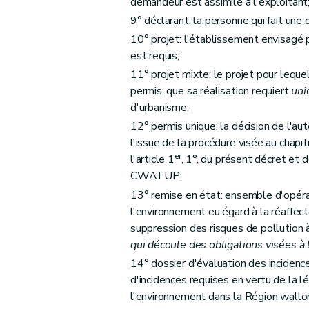
demandeur est assimilé à l'exploitant
Art. 42
9° déclarant: la personne qui fait une 
Chapitre VI
Etablissements mobiles
10° projet: l'établissement envisagé 
est requis;
Art. 43
11° projet mixte: le projet pour leque
Art. 44
permis, que sa réalisation requiert
uni
Chapitre VII
Contenu et effets du permis d'env
d'urbanisme;
Section première
Contenu de la décision
12° permis unique: la décision de l'au
Art. 45
l'issue de la procédure visée au chapi
Section 2
Effets du permis
er
l'article 1
, 1°, du présent décret et
Art. 46
CWATUP;
Art. 47
13° remise en état: ensemble d'opérat
Art. 48
l'environnement eu égard à la réaffect
suppression des risques de pollution à 
Art. 49
qui découle des obligations visées à l
Section 3
Durée de validité du permis
14° dossier d'évaluation des incidence
Art. 50
d'incidences requises en vertu de la lé
Art. 51
l'environnement dans la Région wallo
Art. 52