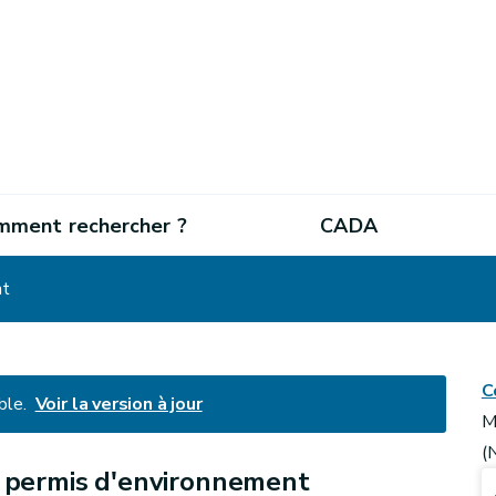
mment rechercher ?
CADA
nt
C
ble.
Voir la version à jour
M
(
u permis d'environnement