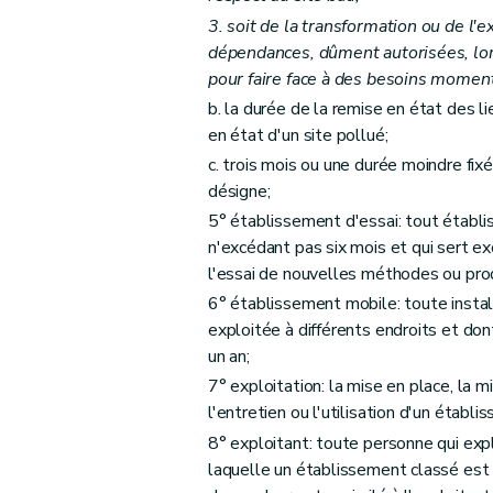
3. soit de la transformation ou de l'e
Art. 30
dépendances, dûment autorisées, lor
Art. 31
pour faire face à des besoins moment
Art. 32
b. la durée de la remise en état des li
Art. 33
en état d'un site pollué;
Art. 34
c. trois mois ou une durée moindre fi
Section 4
Décision
désigne;
Art. 35
5° établissement d'essai: tout établ
Art. 36
n'excédant pas six mois et qui sert e
l'essai de nouvelles méthodes ou prod
Art. 37
6° établissement mobile: toute instal
Art. 38
exploitée à différents endroits et do
Section 5
Procédure simplifiée
un an;
Art. 39
7° exploitation: la mise en place, la mi
Chapitre IV
Recours
l'entretien ou l'utilisation d'un établi
Art. 40
8° exploitant: toute personne qui exp
Art. 41
laquelle un établissement classé est 
Chapitre V
Transformation et extension d'un é