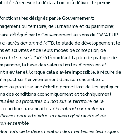
ilitée à recevoir la déclaration ou à délivrer le permis
s fonctionnaires désignés par le Gouvernement;
ement du territoire, de l'urbanisme et du patrimoine;
tions de l'exploitant
ionnaire délégué par le Gouvernement au sens du CWATUP;
s
ci-après dénommé MTD
: le stade de développement le
ons et activités et de leurs modes de conception, de
ien et de mise à l'arrêt
démontrant l'aptitude pratique de
en principe, la base des valeurs limites d'émission
et
ant à éviter et, lorsque cela s'avère impossible, à réduire de
ur impact sur l'environnement dans son ensemble, à
ises au point sur une échelle permettant de les appliquer
 dans des conditions économiquement et techniquement
ilisées ou produites ou non sur le territoire de la
s conditions raisonnables.
On entend par meilleures
efficaces pour atteindre un niveau général élevé de
 son ensemble.
tion lors de la détermination des meilleures techniques