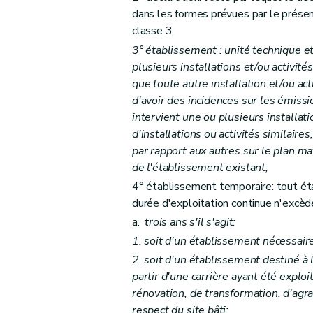
dans les formes prévues par le présen
Art. 16
classe 3;
Art. 17
3° établissement : unité technique e
Art. 18
plusieurs installations et/ou activité
Art. 19
que toute autre installation et/ou act
Art. 20
d'avoir des incidences sur les émissi
Art. 21
intervient une ou plusieurs installat
d'installations ou activités similair
Art. 22
par rapport aux autres sur le plan ma
Art. 23
de l'établissement existant;
Section 2
Enquête publique
4° établissement temporaire: tout éta
Art. 24
durée d'exploitation continue n'excèd
Art. 25
a.
trois ans s'il s'agit:
Art. 26
1. soit d'un établissement nécessaire
Art. 27
2. soit d'un établissement destiné à 
Art. 28
partir d'une carrière ayant été exploi
Art. 29
rénovation, de transformation, d'ag
respect du site bâti;
Section 3
Avis