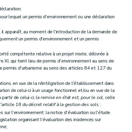
;
déclaration;
pour lequel un permis d'environnement ou une déclaration
l il apparaît, au moment de l'introduction de la demande de
quement
un permis d'environnement et un permis
ironnement
torité compétente relative à un projet mixte, délivrée à
tre XI, qui tient lieu de permis d'environnement au sens de
 de permis d'urbanisme au sens des articles 84 et 127 du
ions, en vue de la réintégration de l'établissement dans
ation de celui-ci à un usage fonctionnel et/ou en vue de la
partir de celui-ci;
la remise en état est, pour le sol, celle
'article 18 du décret relatif à la gestion des sols
;
s sur l'environnement: la notice d'évaluation ou l'étude
gislation organisant l'évaluation des incidences sur
nne;