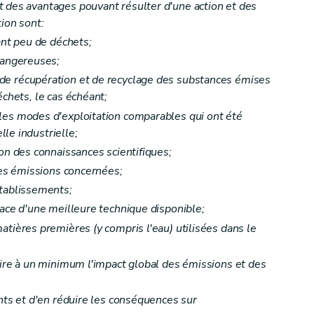
 des avantages pouvant résulter d'une action et des
ion sont:
sant peu de déchets;
tives
 dangereuses;
de récupération et de recyclage des substances émises
échets, le cas échéant;
 les modes d'exploitation comparables qui ont été
le industrielle;
ion des connaissances scientifiques;
 des émissions concernées;
is en l'absence d'infraction
établissements;
lace d'une meilleure technique disponible;
atières premières (y compris l'eau) utilisées dans le
uire à un minimum l'impact global des émissions et des
ents et d'en réduire les conséquences sur