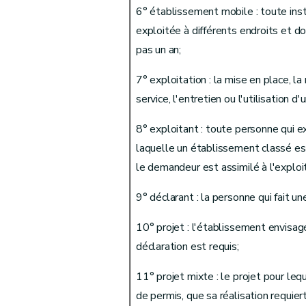
6° établissement mobile : toute ins
Section 4
Mise en oeuvre du permis
exploitée à différents endroits et d
Art. 53
pas un an;
Art. 54
Chapitre VIII
Conditions d'exploitation et obliga
7° exploitation : la mise en place, la
Section première
Conditions d'exploitation
service, l'entretien ou l'utilisation d
Art. 55
8° exploitant : toute personne qui 
Art. 55
bis
laquelle un établissement classé es
Art. 56
le demandeur est assimilé à l'exploi
Art. 56
bis
Section 2
Obligations de l'exploitant
9° déclarant : la personne qui fait un
Art. 57
10° projet : l'établissement envisa
Art. 58
déclaration est requis;
Art. 59
Art. 59
bis
11° projet mixte : le projet pour leq
Art. 59 ter
de permis, que sa réalisation requier
Art.
59quater