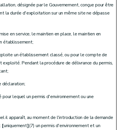
tallation, désignée par le Gouvernement, conçue pour être
ont la durée d'exploitation sur un même site ne dépasse
tions de l'exploitant
 mise en service, le maintien en place, le maintien en
'un établissement;
exploite un établissement classé, ou pour le compte de
t exploité. Pendant la procédure de délivrance du permis,
tant;
e déclaration;
gé pour lequel un permis d'environnement ou une
uel il apparaît, au moment de l'introduction de la demande
t
[
uniquement
]
(7) un permis d'environnement et un