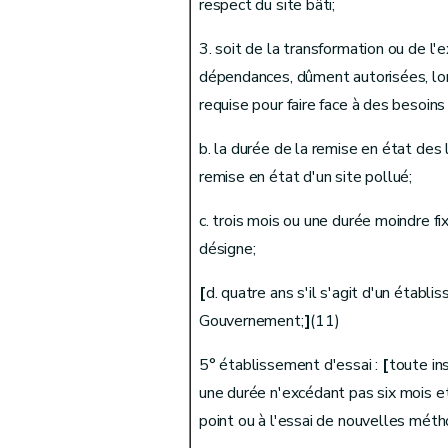
respect du site bâti;
Art. 42
3. soit de la transformation ou de l'
Chapitre VI
Etablissements mobiles
dépendances, dûment autorisées, lo
Art. 43
requise pour faire face à des besoin
Art. 44
Chapitre VII
Contenu et effets du permis d'env
b. la durée de la remise en état des 
Section première
Contenu de la décision
remise en état d'un site pollué;
Art. 45
c. trois mois ou une durée moindre f
Section 2
Effets du permis
désigne;
Art. 46
Art. 47
[
d. quatre ans s'il s'agit d'un établ
Art. 48
Gouvernement;
]
(11)
Art. 49
Section 3
Durée de validité du permis
5° établissement d'essai :
[
toute in
Art. 50
une durée n'excédant pas six mois e
Art. 51
point ou à l'essai de nouvelles méth
Art. 52