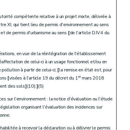
autorité compétente relative à un projet mixte, délivrée à
itre XI, qui tient lieu de permis d'environnement au sens
tives
t et de permis d'urbanisme au sens
[
de l'article D.IV.4 du
ations, en vue de la réintégration de l'établissement
affectation de celui-ci à un usage fonctionnel et/ou en
pollution à partir de celui-ci;
[
la remise en état est, pour
er
ions
[
visées à l'article 19 du décret du 1
mars 2018
is en l'absence d'infraction
ement des sols
]
(10);
]
(5)
es sur l'environnement : la notice d'évaluation ou l'étude
législation organisant l'évaluation des incidences sur
onne;
habilitée à recevoir la déclaration ou à délivrer le permis