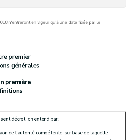
018 n'entreront en vigeur qu'à une date fixée par le
'obtenir un permis ou de faire une déclaration
tre premier
ions générales
on première
initions
ésent décret, on entend par :
ironnement
sion de l'autorité compétente, sur base de laquelle