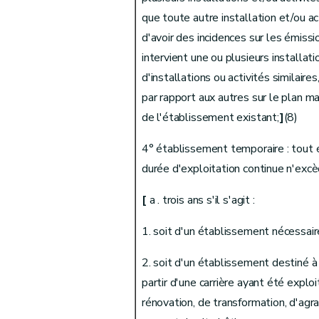
que toute autre installation et/ou a
Art. 30
d'avoir des incidences sur les émiss
Art. 31
intervient une ou plusieurs installat
Art. 32
d'installations ou activités similair
Art. 33
par rapport aux autres sur le plan ma
Art. 34
de l'établissement existant;
]
(8)
Section 4
Décision
Art. 35
4° établissement temporaire : tout é
Art. 36
durée d'exploitation continue n'excè
Art. 37
Art. 38
[
a . trois ans s'il s'agit :
Section 5
Procédure simplifiée
1. soit d'un établissement nécessaire
Art. 39
Chapitre IV
Recours
2. soit d'un établissement destiné à
Art. 40
partir d'une carrière ayant été explo
Art. 41
rénovation, de transformation, d'ag
Chapitre V
Transformation et extension d'un é