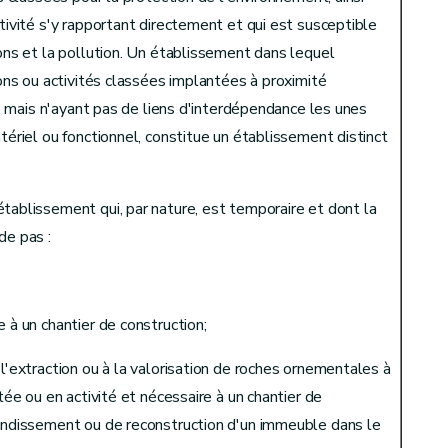
ctivité s'y rapportant directement et qui est susceptible
ions et la pollution. Un établissement dans lequel
ions ou activités classées implantées à proximité
es, mais n'ayant pas de liens d'interdépendance les unes
tériel ou fonctionnel, constitue un établissement distinct
tablissement qui, par nature, est temporaire et dont la
de pas :
 à un chantier de construction;
 l'extraction ou à la valorisation de roches ornementales à
itée ou en activité et nécessaire à un chantier de
randissement ou de reconstruction d'un immeuble dans le
tablissement classé