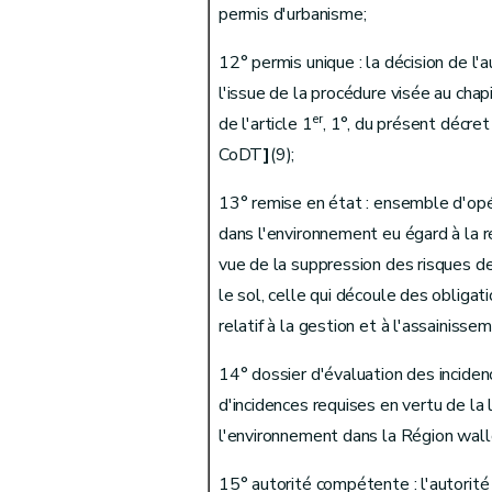
permis d'urbanisme;
Art. 59 quinquies
Section 3
Changement d'exploitant
12° permis unique : la décision de l'
Art. 60
l'issue de la procédure visée au chap
Chapitre IX
Surveillance et mesures administra
er
de l'article 1
, 1°, du présent décre
Section première
Surveillance et inspection
CoDT
]
(9);
Art. 61
13° remise en état : ensemble d'opér
Art. 62
dans l'environnement eu égard à la ré
Art. 63
vue de la suppression des risques de 
Section 2
Mesures de police administrative
le sol, celle qui découle des obligat
Sous-section première
Action sur le perm
relatif à la gestion et à l'assainiss
Art. 64
Art. 65
14° dossier d'évaluation des incidenc
Art. 66
d'incidences requises en vertu de la 
Art. 67
l'environnement dans la Région wall
Art. 68
15° autorité compétente : l'autorité 
Art. 69