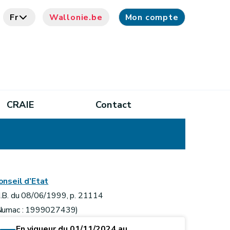
Fr
Wallonie.be
Mon compte
CRAIE
Contact
onseil d’Etat
.B. du 08/06/1999, p. 21114
Numac : 1999027439)
En vigueur du 01/11/2024 au