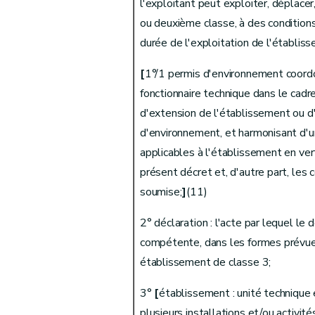
l'exploitant peut exploiter, déplace
Art. 16
ou deuxième classe, à des condition
Art. 17
durée de l'exploitation de l'établis
Art. 18
[
1°/1 permis d'environnement coordon
Art. 19
fonctionnaire technique dans le cad
Art. 20
d'extension de l'établissement ou d'
Art. 21
d'environnement, et harmonisant d'un
Art. 22
applicables à l'établissement en ve
Art. 23
présent décret et, d'autre part, les 
Section 2
Enquête publique
soumise;
]
(11)
Art. 24
Art. 25
2° déclaration : l'acte par lequel le 
Art. 26
compétente, dans les formes prévues
Art. 27
établissement de classe 3;
Art. 28
3°
[
établissement : unité technique
Art. 29
plusieurs installations et/ou activit
Section 3
Avis