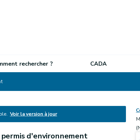
mment rechercher ?
CADA
nt
C
ble.
Voir la version à jour
M
(
u permis d'environnement