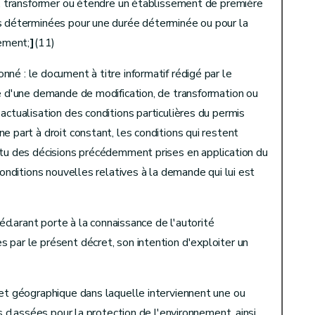
r, transformer ou étendre un établissement de première
s déterminées pour une durée déterminée ou pour la
sement;
]
(11)
né : le document à titre informatif rédigé par le
re d'une demande de modification, de transformation ou
actualisation des conditions particulières du permis
e part à droit constant, les conditions qui restent
rtu des décisions précédemment prises en application du
conditions nouvelles relatives à la demande qui lui est
déclarant porte à la connaissance de l'autorité
 par le présent décret, son intention d'exploiter un
 et géographique dans laquelle interviennent une ou
és classées pour la protection de l'environnement, ainsi