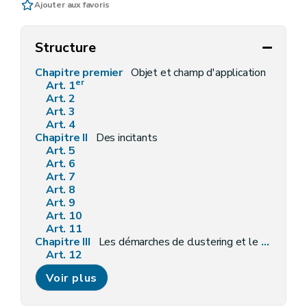
Ajouter aux favoris
Structure
Chapitre premier
Objet et champ d'application
er
Art. 1
Art. 2
Art. 3
Art. 4
Chapitre II
Des incitants
Art. 5
Art. 6
Art. 7
Art. 8
Art. 9
Art. 10
Art. 11
Chapitre III
Les démarches de clustering et le cluster
Art. 12
Art. 13
Voir plus
Art. 14
Chapitre IV
Conditions d'octroi et de maintien, procédures de demande et d'octroi, modalités de liquidation, de contrôle et sanctions