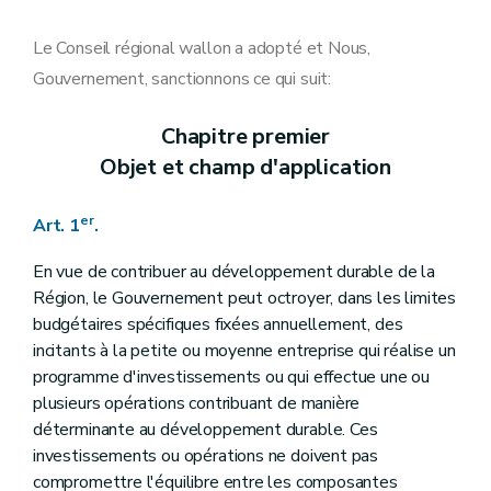
Art. 15
Art. 16
Art. 17
Le Conseil régional wallon a adopté et Nous,
Art. 18
Gouvernement, sanctionnons ce qui suit:
Art. 19
Art. 20
Art. 21
Chapitre premier
Art. 22
Objet et champ d'application
Art. 23
Chapitre V
Dispositions finales
Art. 24
er
Art. 1
.
Art. 25
Chapitre VI
Dispositions abrogatoires et transitoires
Art. 25
En vue de contribuer au développement durable de la
Art. 26
Région, le Gouvernement peut octroyer, dans les limites
budgétaires spécifiques fixées annuellement, des
incitants à la petite ou moyenne entreprise qui réalise un
programme d'investissements ou qui effectue une ou
plusieurs opérations contribuant de manière
déterminante au développement durable. Ces
investissements ou opérations ne doivent pas
compromettre l'équilibre entre les composantes