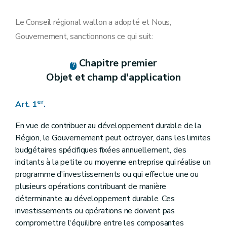
Art. 15
Art. 16
Art. 17
Le Conseil régional wallon a adopté et Nous,
Art. 18
Gouvernement, sanctionnons ce qui suit:
Art. 19
Art. 21
Art. 20
Chapitre premier
Art. 22
Objet et champ d'application
Art. 23
Chapitre V
Dispositions finales
Art. 24
er
Art. 1
.
Art. 25
Chapitre VI
Dispositions abrogatoires et transitoires
Art. 25
En vue de contribuer au développement durable de la
Art. 26
Région, le Gouvernement peut octroyer, dans les limites
budgétaires spécifiques fixées annuellement, des
incitants à la petite ou moyenne entreprise qui réalise un
programme d'investissements ou qui effectue une ou
plusieurs opérations contribuant de manière
déterminante au développement durable. Ces
investissements ou opérations ne doivent pas
compromettre l'équilibre entre les composantes