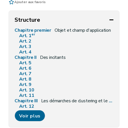
Ajouter aux favoris
Structure
Chapitre premier
Objet et champ d'application
er
Art. 1
Art. 2
Art. 3
Art. 4
Chapitre II
Des incitants
Art. 5
Art. 6
Art. 7
Art. 8
Art. 9
Art. 10
Art. 11
Chapitre III
Les démarches de clustering et le cluster
Art. 12
Art. 13
Voir plus
Art. 14
Chapitre IV
Conditions d'octroi et de maintien, procédures de demande et d'octroi, modalités de liquidation, de contrôle et sanctions