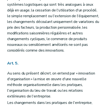
Section 5
Des subventions portant sur l'engagement temporaire de personnel
systèmes logistiques qui sont très analogues à ceux
Art. 91
déjà en usage, la cessation de l'utilisation d'un procédé,
Art. 92
Art. 93
le simple remplacement ou l'extension de l'équipement,
Chapitre VI
Des aides aux partenariats d'innovation technologique
les changements découlant uniquement de variations du
Art. 94
prix des facteurs, la production personnalisée, les
Art. 95
modifications saisonnières régulières et autres
Art. 96
Art. 97
changements cycliques, le commerce de produits
Art. 98
nouveaux ou sensiblement améliorés ne sont pas
Art. 99
considérés comme des innovations.
Art. 100
Art. 101
Art. 102
Art. 5.
Art. 103
Art. 104
Au sens du présent décret, on entend par « innovation
Art. 105
Art. 106
d'organisation » la mise en œuvre d'une nouvelle
Chapitre VII
Des subventions portant sur les partenariats internationaux
méthode organisationnelle dans les pratiques,
Art. 107
l'organisation du lieu de travail ou les relations
Art. 108
extérieures de l'entreprise.
Art. 109
Chapitre VIII
Des subventions portant sur la vulgarisation des sciences, de la recherche et de l'innovation
Les changements dans les pratiques de l'entreprise,
Art. 110