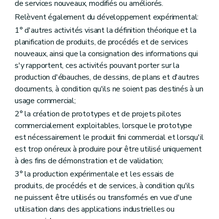
de services nouveaux, modifiés ou améliorés.
Art. 54
Art. 55
Relèvent également du développement expérimental:
Art. 56
1° d'autres activités visant la définition théorique et la
Art. 57
Section 9
Des subventions portant sur l'engagement temporaire de personnel
planification de produits, de procédés et de services
Art. 58
nouveaux, ainsi que la consignation des informations qui
Art. 59
s'y rapportent, ces activités pouvant porter sur la
Art. 60
production d'ébauches, de dessins, de plans et d'autres
Chapitre IV
Des subventions aux organismes publics de recherche, aux unités universitaires et aux unités de haute école
Section première
Des subventions portant sur les activités de recherche industrielle
documents, à condition qu'ils ne soient pas destinés à un
Art. 61
usage commercial;
Art. 62
2° la création de prototypes et de projets pilotes
Art. 63
Art. 64
commercialement exploitables, lorsque le prototype
Art. 65
est nécessairement le produit fini commercial et lorsqu'il
Section 2
Des subventions portant sur les droits de propriété industrielle
est trop onéreux à produire pour être utilisé uniquement
Art. 66
à des fins de démonstration et de validation;
Art. 67
Art. 68
3° la production expérimentale et les essais de
Art. 69
produits, de procédés et de services, à condition qu'ils
Art. 70
ne puissent être utilisés ou transformés en vue d'une
Section 3
Des subventions portant sur l'engagement temporaire de personnel
Art. 71
utilisation dans des applications industrielles ou
Art. 72