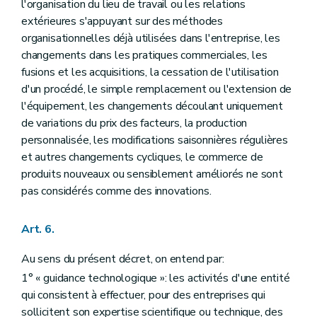
l'organisation du lieu de travail ou les relations
Art. 111
extérieures s'appuyant sur des méthodes
Chapitre IX
Des cumuls d'aides et des exclusions
Art. 112
organisationnelles déjà utilisées dans l'entreprise, les
Art. 113
changements dans les pratiques commerciales, les
Art. 114
fusions et les acquisitions, la cessation de l'utilisation
Art. 115
d'un procédé, le simple remplacement ou l'extension de
Art. 116
Chapitre X
De la gestion stratégique, de la procédure et de l'évaluation
l'équipement, les changements découlant uniquement
Art. 117
de variations du prix des facteurs, la production
Art. 118
personnalisée, les modifications saisonnières régulières
Art. 119
et autres changements cycliques, le commerce de
Art. 120
Art. 121
produits nouveaux ou sensiblement améliorés ne sont
Art. 122
pas considérés comme des innovations.
Art. 123
Art. 124
Chapitre XI
Du « Fonds de la recherche, du développement et de l'innovation »
Art. 6.
Art. 125
Art. 126
Au sens du présent décret, on entend par:
Art. 127
1° « guidance technologique »: les activités d'une entité
Chapitre XII
Secret
Art. 128
qui consistent à effectuer, pour des entreprises qui
Art. 129
sollicitent son expertise scientifique ou technique, des