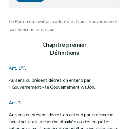
Section première
Des subventions portant sur les activités de recherche industrielle
Art. 15
Art. 16
Art. 17
Le Parlement wallon a adopté et Nous, Gouvernement,
Art. 18
sanctionnons ce qui suit:
Art. 19
Art. 20
Section 2
Des subventions et des avances récupérables portant sur les activités de développement expérimental
Chapitre premier
Art. 21
Définitions
Art. 22
Art. 23
Art. 24
er
Art. 1
.
Art. 25
Art. 26
Art. 27
Au sens du présent décret, on entend par
Art. 28
« Gouvernement » le Gouvernement wallon.
Art. 29
Art. 30
Art. 31
Art. 2.
Section 3
Des subventions portant sur les études de faisabilité technique
Art. 32
Au sens du présent décret, on entend par « recherche
Art. 33
industrielle » la recherche planifiée ou des enquêtes
Art. 34
critiques visant à acquérir de nouvelles connaissances et