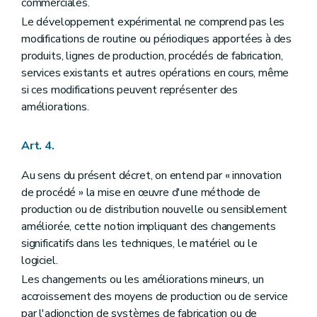
commerciales.
Art. 73
Le développement expérimental ne comprend pas les
Chapitre V
Des subventions aux centres de recherche agréés
Section première
De l'agrément des centres de recherche
modifications de routine ou périodiques apportées à des
Art. 74
produits, lignes de production, procédés de fabrication,
Art. 75
services existants et autres opérations en cours, même
Art. 76
si ces modifications peuvent représenter des
Art. 77
Section 2
Des subventions portant sur les activités de recherche industrielle et sur les activités de développement expérimental
améliorations.
Art. 78
Art. 79
Art. 4.
Art. 80
Art. 81
Section 3
Des subventions portant sur les droits de propriété industrielle
Au sens du présent décret, on entend par « innovation
Art. 82
de procédé » la mise en œuvre d'une méthode de
Art. 83
production ou de distribution nouvelle ou sensiblement
Art. 84
améliorée, cette notion impliquant des changements
Art. 85
Art. 86
significatifs dans les techniques, le matériel ou le
Section 4
Des subventions portant sur les activités de guidance technologique et sur les activités de veille technologique
logiciel.
Art. 87
Les changements ou les améliorations mineurs, un
Art. 88
Art. 89
accroissement des moyens de production ou de service
Art. 90
par l'adjonction de systèmes de fabrication ou de