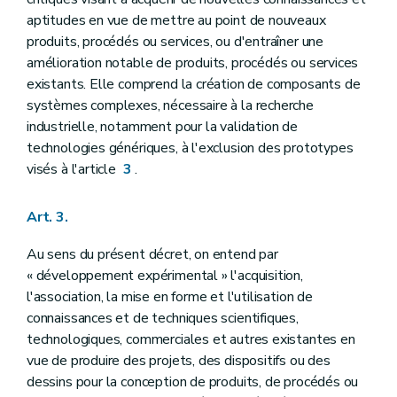
Section 4
Des subventions portant sur les droits de propriété industrielle
Art. 35
aptitudes en vue de mettre au point de nouveaux
Art. 36
produits, procédés ou services, ou d'entraîner une
Art. 37
amélioration notable de produits, procédés ou services
Art. 38
existants. Elle comprend la création de composants de
Art. 39
Section 5
Des subventions aux jeunes entreprises innovantes
systèmes complexes, nécessaire à la recherche
Art. 40
industrielle, notamment pour la validation de
Art. 41
technologies génériques, à l'exclusion des prototypes
Art. 42
Art. 43
visés à l'article
3
.
Art. 44
Art. 45
Art. 3.
Section 6
Des subventions portant sur les innovations de procédé dans les services
Art. 46
Art. 47
Au sens du présent décret, on entend par
Art. 48
« développement expérimental » l'acquisition,
Art. 49
l'association, la mise en forme et l'utilisation de
Section 7
Des subventions portant sur les innovations d'organisation dans les services
connaissances et de techniques scientifiques,
Art. 50
Art. 51
technologiques, commerciales et autres existantes en
Art. 52
vue de produire des projets, des dispositifs ou des
Art. 53
dessins pour la conception de produits, de procédés ou
Section 8
Des subventions portant sur les services de conseil en innovation et de soutien à l'innovation