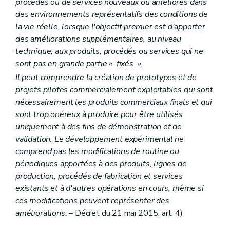
procédés ou de services nouveaux ou améliorés dans
Art.
60/3
des environnements représentatifs des conditions de
Art.
60/4
la vie réelle, lorsque l'objectif premier est d'apporter
Art.
60/5
Chapitre IV
Des subventions aux organismes (
(...)
– Décr
des améliorations supplémentaires, au niveau
Section première
(
Des subventions portant sur les activités de recherche industrielle
technique, aux produits, procédés ou services qui ne
Art. 61
sont pas en grande partie « fixés ».
Art. 62
Art. 63
Il peut comprendre la création de prototypes et de
Art. 64
projets pilotes commercialement exploitables qui sont
Art. 65
nécessairement les produits commerciaux finals et qui
Section 2
Des subventions portant sur les droits de propriété industrielle
sont trop onéreux à produire pour être utilisés
Art. 66
Art. 67
uniquement à des fins de démonstration et de
Art. 68
validation. Le développement expérimental ne
Art. 69
comprend pas les modifications de routine ou
Art. 70
périodiques apportées à des produits, lignes de
Section 3
Des subventions portant sur l'engagement temporaire de personnel
Art. 71
production, procédés de fabrication et services
Art. 72
existants et à d'autres opérations en cours, même si
Art. 73
ces modifications peuvent représenter des
Chapitre
IV/1
Des subventions aux unités universitaires et aux unités de haute école
re
améliorations.
– Décret du 21 mai 2015, art. 4)
Section
1
(
Des subventions portant sur un projet d'acquisition d'une infrastructure de recherche pour des unités universitaires
Art.
73/1