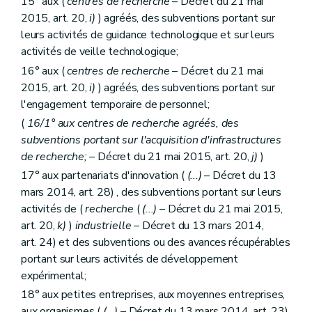
15° aux (
centres de recherche
– Décret du 21 mai
2015, art. 20,
i)
) agréés, des subventions portant sur
leurs activités de guidance technologique et sur leurs
activités de veille technologique;
16° aux (
centres de recherche
– Décret du 21 mai
2015, art. 20,
i)
) agréés, des subventions portant sur
l'engagement temporaire de personnel;
(
16/1° aux centres de recherche agréés, des
subventions portant sur l'acquisition d'infrastructures
de recherche;
– Décret du 21 mai 2015, art. 20,
j)
)
17° aux partenariats d'innovation (
(...)
– Décret du 13
mars 2014, art. 28) , des subventions portant sur leurs
activités de (
recherche
(
(...)
– Décret du 21 mai 2015,
art. 20,
k)
)
industrielle
– Décret du 13 mars 2014,
art. 24) et des subventions ou des avances récupérables
portant sur leurs activités de développement
expérimental;
18° aux petites entreprises, aux moyennes entreprises,
aux organismes (
(...)
– Décret du 13 mars 2014, art. 23)