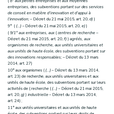
(
8° aux petites entreprises et aux moyennes
entreprises, des subventions portant sur des services
de conseil en matière d'innovation et d'appui à
l'innovation;
– Décret du 21 mai 2015, art. 20,
d)
)
9° (
(...)
– Décret du 21 mai 2015, art. 20,
e)
)
(
9/1° aux entreprises, aux
(
centres de recherche
–
Décret du 21 mai 2015, art. 20,
f)
)
agréés, aux
organismes de recherche, aux unités universitaires et
aux unités de haute école, des subventions portant sur
des innovations responsables;
– Décret du 13 mars
2014, art. 27)
10° aux organismes (
(...)
– Décret du 13 mars 2014,
art. 23) de recherche, aux unités universitaires et aux
unités de haute école, des subventions portant sur leurs
activités de (
recherche
(
(...)
– Décret du 21 mai 2015,
art. 20,
g)
)
industrielle
– Décret du 13 mars 2014,
art. 24) ;
11° aux unités universitaires et aux unités de haute
école, des subventions portant sur leurs droits de