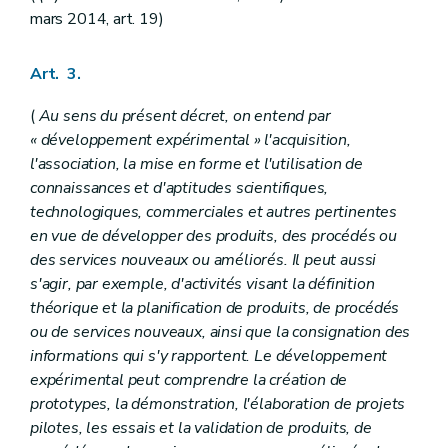
Art. 43
mars 2014, art. 19)
Art. 44
Art. 45
Section 6
(
Des subventions portant sur les innovations de procédé
Art. 3.
Art. 46
Art. 47
(
Au sens du présent décret, on entend par
Art. 48
« développement expérimental » l'acquisition,
Art. 49
Section 7
(Des subventions portant sur les innovations d'organisation
l'association, la mise en forme et l'utilisation de
Art. 50
connaissances et d'aptitudes scientifiques,
Art. 51
technologiques, commerciales et autres pertinentes
Art. 52
en vue de développer des produits, des procédés ou
Art. 53
Section 8
(
Des subventions portant sur les services de conseil en matière d'innovation et d'appui à l'innovation
des services nouveaux ou améliorés. Il peut aussi
Art. 54
s'agir, par exemple, d'activités visant la définition
Art. 55
théorique et la planification de produits, de procédés
Art. 56
ou de services nouveaux, ainsi que la consignation des
Art. 57
Section 9
(
Des subventions portant sur un projet d'acquisition d'une infrastructure de recherche
informations qui s'y rapportent. Le développement
Art. 58
expérimental peut comprendre la création de
Art. 59
prototypes, la démonstration, l'élaboration de projets
Art. 60
Art.
60/1
pilotes, les essais et la validation de produits, de
Art.
60/2