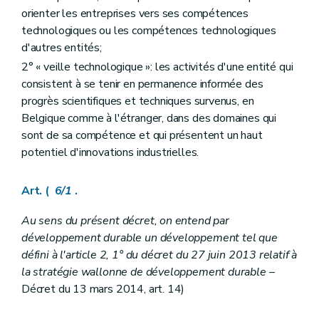
Art. 114
orienter les entreprises vers ses compétences
Art. 115
technologiques ou les compétences technologiques
Art. 116
d'autres entités;
Chapitre X
De la gestion stratégique, de la procédure et de l
2° « veille technologique »: les activités d'une entité qui
consistent à se tenir en permanence informée des
Art. 117
progrès scientifiques et techniques survenus, en
Art. 118
Art. 119
Belgique comme à l'étranger, dans des domaines qui
Art. 120
sont de sa compétence et qui présentent un haut
Art. 121
potentiel d'innovations industrielles.
Art. 122
Art. 123
Art. 124
Art. (
6/1
.
Art.
124/1
Chapitre XI
Du « Fonds de la recherche, du développement et de l'innovation »
Au sens du présent décret, on entend par
Art. 125
développement durable un développement tel que
Art. 126
Art. 127
défini à l'article 2, 1° du décret du 27 juin 2013 relatif à
Chapitre XII
Secret
la stratégie wallonne de développement durable
–
Art. 128
Décret du 13 mars 2014, art. 14)
Art. 129
Chapitre XIII
Dispositions finales