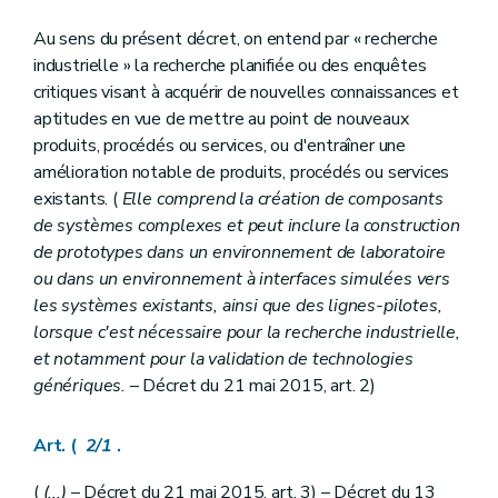
Art. 23
Art. 24
Au sens du présent décret, on entend par « recherche
Art. 25
Art.
25/1
industrielle » la recherche planifiée ou des enquêtes
Art. 26
critiques visant à acquérir de nouvelles connaissances et
Art. 27
aptitudes en vue de mettre au point de nouveaux
Art. 28
produits, procédés ou services, ou d'entraîner une
Art. 29
Art. 30
amélioration notable de produits, procédés ou services
Art. 31
existants. (
Elle comprend la création de composants
Section 3
(
Des subventions portant sur les études de faisabilité
de systèmes complexes et peut inclure la construction
Art. 32
de prototypes dans un environnement de laboratoire
Art. 33
Art. 34
ou dans un environnement à interfaces simulées vers
Section 4
Des subventions portant sur les droits de propriété industrielle
les systèmes existants, ainsi que des lignes-pilotes,
Art. 35
lorsque c'est nécessaire pour la recherche industrielle,
Art. 36
et notamment pour la validation de technologies
Art. 37
Art. 38
génériques.
– Décret du 21 mai 2015, art. 2)
Art. 39
Section 5
(
(...)
– Décret du 21 mai 2015, art. 39)
Art. 40
Art. (
2/1
.
Art. 41
Art. 42
(
(...)
– Décret du 21 mai 2015, art. 3) – Décret du 13