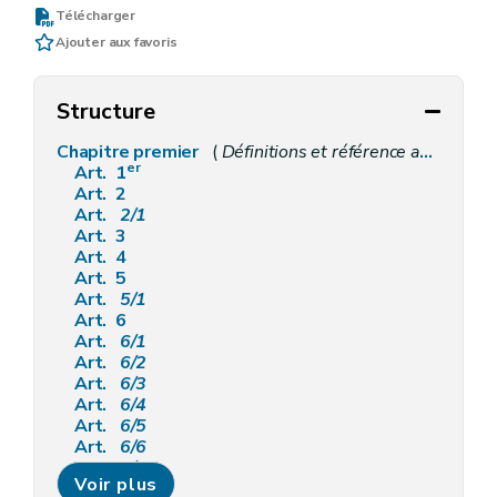
Télécharger
Ajouter aux favoris
Structure
Chapitre premier
(
Définitions et référence au Règlement européen général d'exemption par catégorie
er
Art. 1
Art. 2
Art.
2/1
Art. 3
Art. 4
Art. 5
Art.
5/1
Art. 6
Art.
6/1
Art.
6/2
Art.
6/3
Art.
6/4
Art.
6/5
Art.
6/6
Art.
6/7
Voir plus
Art.
6/8