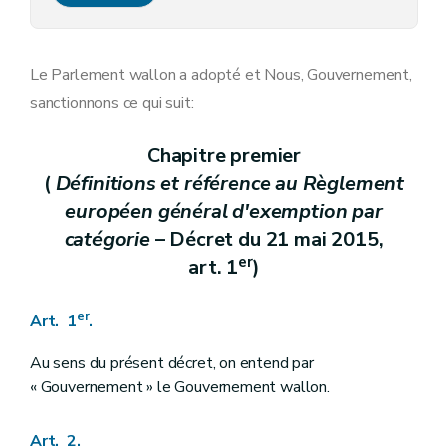
Art. 7
Art. 8
Art. 9
Art. 10
Le Parlement wallon a adopté et Nous, Gouvernement,
Art. 11
sanctionnons ce qui suit:
Art. 12
Art.
12/1
Art. 13
Chapitre premier
Art.
13/1
(
Définitions et référence au Règlement
Chapitre II
Des modes de soutien de la recherche, du développement et de l'innovation
Art. 14
européen général d'exemption par
Chapitre III
Des subventions et des avances récupérables aux entreprises
catégorie
– Décret du 21 mai 2015,
Section première
Des subventions portant sur les activités de recherche industrielle
Art. 15
er
art. 1
)
Art. 16
Art. 17
Art. 18
er
Art. 1
.
Art. 19
Art.
19/1
Au sens du présent décret, on entend par
Art. 20
« Gouvernement » le Gouvernement wallon.
Section 2
Des subventions et des avances récupérables portant sur les activités de développement expérimental
Art. 21
Art. 22
Art. 2.