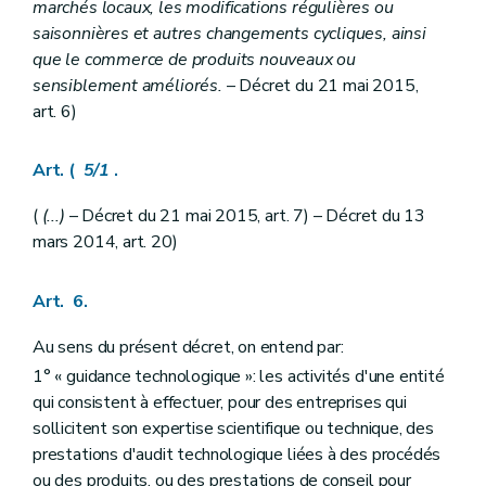
Chapitre VI
Des aides aux partenariats d'innovation (
(...
marchés locaux, les modifications régulières ou
Art. 94
saisonnières et autres changements cycliques, ainsi
Art. 95
que le commerce de produits nouveaux ou
Art. 96
Art. 97
sensiblement améliorés.
– Décret du 21 mai 2015,
Art. 98
art. 6)
Art. 99
Art. 100
Art. 101
Art. (
5/1
.
Art. 102
Art. 103
(
(...)
– Décret du 21 mai 2015, art. 7) – Décret du 13
Art. 104
mars 2014, art. 20)
Art. 105
Art. 106
Chapitre VII
Des subventions portant sur les partenariats internationaux
Art. 6.
Art. 107
Art. 108
Au sens du présent décret, on entend par:
Art. 109
Chapitre VIII
Des subventions portant sur la vulgarisation des sciences, de la recherche et de l'innovation
1° « guidance technologique »: les activités d'une entité
Art. 110
qui consistent à effectuer, pour des entreprises qui
Art. 111
sollicitent son expertise scientifique ou technique, des
Chapitre IX
Des cumuls d'aides et des exclusions
prestations d'audit technologique liées à des procédés
Art. 112
Art. 113
ou des produits, ou des prestations de conseil pour