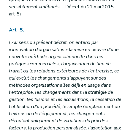
Art. 82
sensiblement améliorés.
– Décret du 21 mai 2015,
Art. 83
art. 5)
Art. 84
Art. 85
Art. 86
Art. 5.
Section 4
Des subventions portant sur les activités de guidance technologique et sur les activités de veille technologique
Art. 87
(
Au sens du présent décret, on entend par
Art. 88
Art. 89
« innovation d'organisation » la mise en oeuvre d'une
Art. 90
nouvelle méthode organisationnelle dans les
Art.
90/1
pratiques commerciales, l'organisation du lieu de
Section 5
Des subventions portant sur l'engagement temporaire de personnel
travail ou les relations extérieures de l'entreprise, ce
Art. 91
Art. 92
qui exclut les changements s'appuyant sur des
Art. 93
méthodes organisationnelles déjà en usage dans
Section
6
(
Des subventions portant sur un projet d'acquisition d'une infrastructure de recherche
l'entreprise, les changements dans la stratégie de
Art.
93/1
gestion, les fusions et les acquisitions, la cessation de
Art.
93/2
Art.
93/3
l'utilisation d'un procédé, le simple remplacement ou
Art.
93/4
l'extension de l'équipement, les changements
Art.
93/5
découlant uniquement de variations du prix des
Art.
93/6
facteurs, la production personnalisée, l'adaptation aux
Art.
93/7