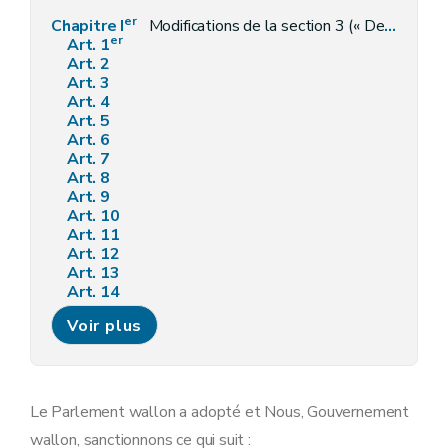
er
Chapitre I
Modifications de la section 3 (« Des règles particulières aux baux à ferme ») du livre III, titre VIII, chapitre II, du Code civil
er
Art. 1
Art. 2
Art. 3
Art. 4
Art. 5
Art. 6
Art. 7
Art. 8
Art. 9
Art. 10
Art. 11
Art. 12
Art. 13
Art. 14
Art. 15
Voir plus
Art. 16
Art. 17
Art. 18
Art. 19
Art. 20
Le Parlement wallon a adopté et Nous, Gouvernement
Art. 21
wallon, sanctionnons ce qui suit :
Art. 22