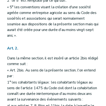
2° le 5° est remplacé par ce qui suit :
Art. 45
Art. 46
« 5° les conventions visant la création d'une société
Art. 47
agréée comme entreprise agricole au sens du Code des
Chapitre III
Modifications du décret du 20 octobre 2016 limitant les fermages
sociétés et associations qui serait normalement
Art. 48
Art. 49
soumise aux dispositions de la présente section mais qui
Art. 50
aurait été créée pour une durée d'au moins vingt-sept
Art. 51
ans; ».
Chapitre IV
Dispositions transitoires et abrogatoires
Art. 52
Art. 53
Art. 2.
Art. 54
Art. 55
Dans la même section, il est inséré un article 2bis rédigé
comme suit :
« Art. 2bis. Au sens de la présente section, l'on entend
par :
1° les cohabitants légaux : les cohabitants légaux au
sens de l'article 1475 du Code civil dont la cohabitation
connaît une durée ininterrompue d'au moins deux ans
avant la survenance des évènements suivants :
a) aux articles 7, 8, 8bis et 11bis, la date à laquelle le