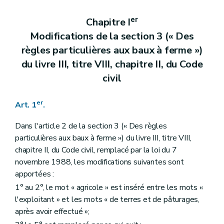
Art. 23
Art. 24
er
Chapitre I
Art. 25
Modifications de la section 3 (« Des
Art. 26
Art. 27
règles particulières aux baux à ferme »)
Art. 28
du livre III, titre VIII, chapitre II, du Code
Art. 29
Art. 30
civil
Art. 31
Art. 32
Art. 33
er
Art. 1
.
Art. 34
Art. 35
Dans l'article 2 de la section 3 (« Des règles
Art. 36
particulières aux baux à ferme ») du livre III, titre VIII,
Art. 37
chapitre II, du Code civil, remplacé par la loi du 7
Art. 38
Art. 39
novembre 1988, les modifications suivantes sont
Art. 40
apportées :
Art. 41
1° au 2°, le mot « agricole » est inséré entre les mots «
Art. 42
Art. 43
l'exploitant » et les mots « de terres et de pâturages,
Chapitre II
Modifications du Code wallon de l'Agriculture
après avoir effectué »;
Art. 44