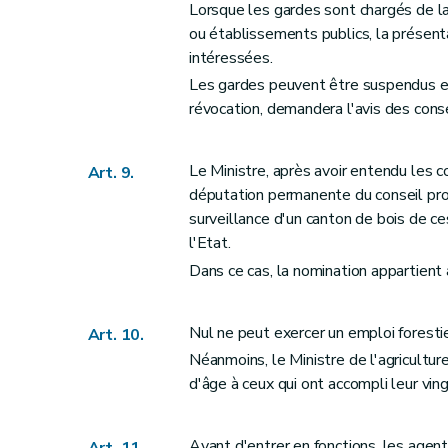
Lorsque les gardes sont chargés de l
Art. 66
ou établissements publics, la présent
Art. 67
intéressées.
Art. 68
Les gardes peuvent être suspendus et 
révocation, demandera l'avis des con
Section 2
Dispositions applicables aux boi
Art. 69
Titre VII
Réarpentages et recolements
Le Ministre, après avoir entendu les 
Art. 9.
Art. 70
députation permanente du conseil provin
surveillance d'un canton de bois de 
Art. 71
l'Etat.
Art. 72
Dans ce cas, la nomination appartient 
Art. 73
Art. 74
Nul ne peut exercer un emploi forestier
Art. 75
Art. 10.
Néanmoins, le Ministre de l'agricultur
Art. 76
d'âge à ceux qui ont accompli leur vin
Art. 77
Art. 78
Titre VIII
Des adjudications et délivrances de la glandée, du pan
Avant d'entrer en fonctions, les agent