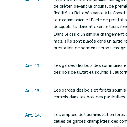
Art. 11.
de prêter, devant le tribunal de premiè
Art. 79
fidélité au Roi, obéissance à la Consti
Art. 80
leur commission et l'acte de prestatio
Art. 81
desquels ils doivent exercer leurs fon
Art. 82
Dans le cas d'un simple changement d
Art. 83
mais, s'ils sont placés dans un autre 
Titre IX
Des droits d'usage
prestation de serment seront enregist
Section 1
Dispositions relatives aux droits d
Art. 84
Les gardes des bois des communes et
Art. 12.
Art. 85
des bois de l'Etat et soumis à l'auto
Art. 86
Art. 87
Les gardes des bois et forêts soumis 
Art. 13.
Section 2
Dispositions relatives aux droits 
commis dans les bois des particuliers, 
Art. 88
Art. 89
Les emplois de l'administration fores
Art. 14.
Art. 90
celles de gardes champêtres des com
Art. 91