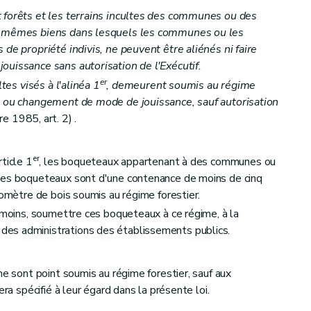
 forêts et les terrains incultes des communes ou des
es mêmes biens dans lesquels les communes ou les
 de propriété indivis, ne peuvent être aliénés ni faire
ouissance sans autorisation de l'Exécutif.
er
ltes visés à l'alinéa 1
, demeurent soumis au régime
n ou changement de mode de jouissance, sauf autorisation
 1985, art. 2) .
er
ticle 1
, les boqueteaux appartenant à des communes ou
ces boqueteaux sont d'une contenance de moins de cinq
lomètre de bois soumis au régime forestier.
anmoins, soumettre ces boqueteaux à ce régime, à la
es administrations des établissements publics.
ne sont point soumis au régime forestier, sauf aux
era spécifié à leur égard dans la présente loi.