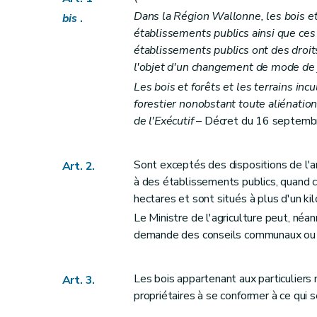
Dans la Région Wallonne, les bois et
Art. 25
bis
.
établissements publics ainsi que c
Art. 26
établissements publics ont des droits
Art. 27
l'objet d'un changement de mode de j
Art. 28
Les bois et forêts et les terrains incu
Art. 29
forestier nonobstant toute aliénatio
Art. 30
de l'Exécutif
– Décret du 16 septembre
Titre IV
Aménagements
Art. 31
Sont exceptés des dispositions de l'ar
Art. 2.
Art. 32
à des établissements publics, quand 
Art. 33
hectares et sont situés à plus d'un ki
Art. 34
Le Ministre de l'agriculture peut, né
demande des conseils communaux ou d
Art. 35
Titre V
Des adjudications de coupes
Section 1
Dispositions générales
Les bois appartenant aux particuliers 
Art. 3.
Art. 36
propriétaires à se conformer à ce qui s
Art. 37