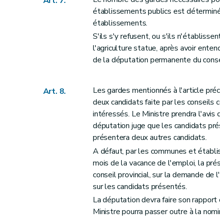
Art. 7.
établissements publics est déterminé 
Section 1
Dispositions générales
établissements.
Art. 51
S'ils s'y refusent, ou s'ils n'établis
Art. 52
l'agriculture statue, après avoir enten
Art. 53
de la députation permanente du consei
Art. 54
Art. 55
Les gardes mentionnés à l'article pré
Art. 8.
Art. 56
deux candidats faite par les conseils
Art. 57
intéressés. Le Ministre prendra l'avis 
Art. 58
députation juge que les candidats pré
Art. 59
présentera deux autres candidats.
Art. 60
A défaut, par les communes et établi
mois de la vacance de l'emploi, la pr
Art. 61
conseil provincial, sur la demande de 
Art. 62
sur les candidats présentés.
Art. 63
La députation devra faire son rapport 
Art. 64
Ministre pourra passer outre à la nomi
Art. 65