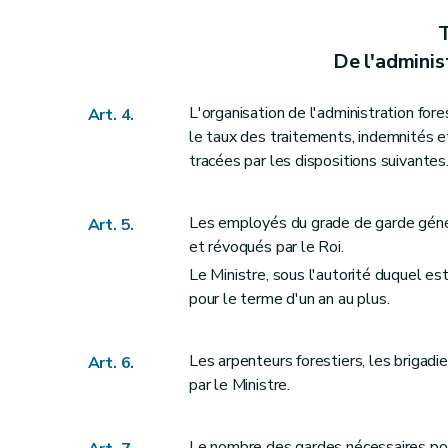
Art. 38
T
Art. 39
De l'adminis
Art. 40
Art. 41
L'organisation de l'administration fo
Art. 4.
le taux des traitements, indemnités et 
Art. 42
tracées par les dispositions suivantes
Art. 43
Art. 44
Section 2
Dispositions particulières aux bois i
Les employés du grade de garde génér
Art. 5.
et révoqués par le Roi.
Art. 45
Le Ministre, sous l'autorité duquel es
Art. 46
pour le terme d'un an au plus.
Section 3
Dispositions particulières aux bo
Art. 47
Les arpenteurs forestiers, les brigad
Art. 48
Art. 6.
par le Ministre.
Art. 49
Art. 50
Titre VI
Des exploitations
Le nombre des gardes nécessaires pou