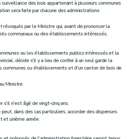
a surveillance des bois appartenant à plusieurs communes
ation sera faite par chacune des administrations
révoqués par le Ministre qui, avant de prononcer la
seils communaux ou des établissements intéressés.
s des communes seulement
communes ou les établissements publics intéressés et la
cial, décide s'il y a lieu de confier à un seul garde la
ces communes ou établissements et d'un canton de bois de
au Ministre.
 s'il n'est âgé de vingt-cinq ans.
e peut, dans des cas particuliers, accorder des dispenses
gt et unième année.
age, de la paisson, des chablis, bois de délits et autres produits forestiers
s et préposés de l'administration forestière seront tenus