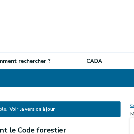
mment rechercher ?
CADA
C
ble.
Voir la version à jour
M
nt le Code forestier