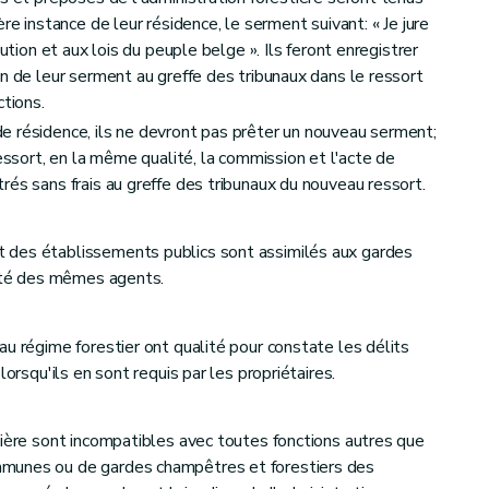
re instance de leur résidence, le serment suivant: « Je jure
tution et aux lois du peuple belge ». Ils feront enregistrer
n de leur serment au greffe des tribunaux dans le ressort
ctions.
e résidence, ils ne devront pas prêter un nouveau serment;
ressort, en la même qualité, la commission et l'acte de
rés sans frais au greffe des tribunaux du nouveau ressort.
'usage en général
 des établissements publics sont assimilés aux gardes
rité des mêmes agents.
au régime forestier ont qualité pour constate les délits
d'usage en bois seulement
lorsqu'ils en sont requis par les propriétaires.
tière sont incompatibles avec toutes fonctions autres que
munes ou de gardes champêtres et forestiers des