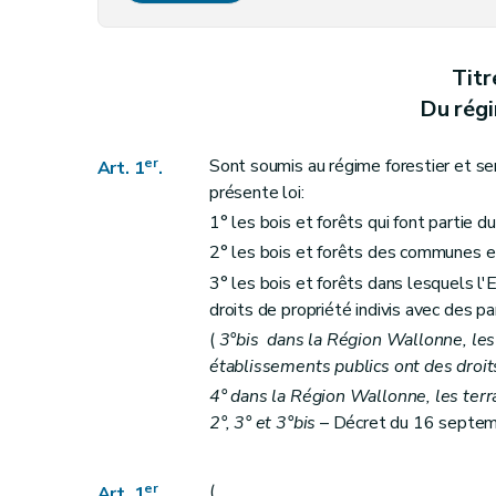
Art. 10
Art. 11
Titr
Art. 12
Du régi
Art. 13
Art. 14
er
Sont soumis au régime forestier et se
Art. 1
.
Art. 15
présente loi:
Art. 16
1° les bois et forêts qui font partie d
Art. 17
2° les bois et forêts des communes e
Art. 18
3° les bois et forêts dans lesquels l
Art. 19
droits de propriété indivis avec des par
Art. 20
(
3°bis dans la Région Wallonne, les 
établissements publics ont des droits
Art. 21
4° dans la Région Wallonne, les terrai
Art. 22
2°, 3° et 3°bis
– Décret du 16 septemb
Art. 23
Titre III
Délimitations et abornements
er
(
Art. 24
Art. 1