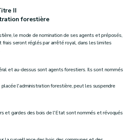
itre II
tration forestière
restière, le mode de nomination de ses agents et préposés,
frais seront réglés par arrêté royal, dans les limites
.
ndivis
al et au-dessus sont agents forestiers. Ils sont nommés
t placée l'administration forestière, peut les suspendre
is des communes et des établissements publics
iers et gardes des bois de l'Etat sont nommés et révoqués
r la surveillance des bois des communes et des