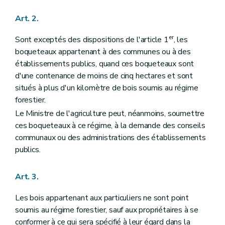
Art. 57
Art. 58
Art. 2.
Art. 59
Art. 60
er
Sont exceptés des dispositions de l'article 1
, les
Art. 61
Art. 62
boqueteaux appartenant à des communes ou à des
Art. 63
établissements publics, quand ces boqueteaux sont
Art. 64
d'une contenance de moins de cinq hectares et sont
Art. 65
situés à plus d'un kilomètre de bois soumis au régime
Art. 66
Art. 67
forestier.
Art. 68
Le Ministre de l'agriculture peut, néanmoins, soumettre
Section 2
Dispositions applicables aux bois des communes seulement
ces boqueteaux à ce régime, à la demande des conseils
Art. 69
Titre VII
Réarpentages et recolements
communaux ou des administrations des établissements
Art. 70
publics.
Art. 71
Art. 72
Art. 73
Art. 3.
Art. 74
Art. 75
Les bois appartenant aux particuliers ne sont point
Art. 76
soumis au régime forestier, sauf aux propriétaires à se
Art. 77
Art. 78
conformer à ce qui sera spécifié à leur égard dans la