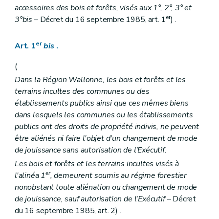
Art. 38
accessoires des bois et forêts, visés aux 1°, 2°, 3° et
Art. 39
er
3°bis
– Décret du 16 septembre 1985, art. 1
) .
Art. 40
Art. 41
Art. 42
er
Art. 1
bis
.
Art. 43
Art. 44
(
Section 2
Dispositions particulières aux bois indivis
Dans la Région Wallonne, les bois et forêts et les
Art. 45
Art. 46
terrains incultes des communes ou des
Section 3
Dispositions particulières aux bois des communes et des établissements publics
établissements publics ainsi que ces mêmes biens
Art. 47
dans lesquels les communes ou les établissements
Art. 48
publics ont des droits de propriété indivis, ne peuvent
Art. 49
Art. 50
être aliénés ni faire l'objet d'un changement de mode
Titre VI
Des exploitations
de jouissance sans autorisation de l'Exécutif.
Section 1
Dispositions générales
Les bois et forêts et les terrains incultes visés à
Art. 51
er
Art. 52
l'alinéa 1
, demeurent soumis au régime forestier
Art. 53
nonobstant toute aliénation ou changement de mode
Art. 54
de jouissance, sauf autorisation de l'Exécutif
– Décret
Art. 55
du 16 septembre 1985, art. 2) .
Art. 56