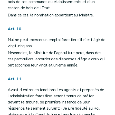
Art. 163
bois de ces communes ou établissements et d'un
Art. 164
canton de bois de l'Etat.
Art. 165
Dans ce cas, la nomination appartient au Ministre.
Art. 166
Art. 167
Art. 168
Art. 10.
Art. 169
Art. 170
Nul ne peut exercer un emploi forestier s'il n'est âgé de
Art. 171
Art. 172
vingt-cinq ans.
Art. 173
Néanmoins, le Ministre de l'agriculture peut, dans des
Art. 174
cas particuliers, accorder des dispenses d'âge à ceux qui
Art. 175
Art. 176
ont accompli leur vingt et unième année.
Titre XIII
Des bois et forêts des particuliers
Art. 177
Art. 11.
Art. 178
Art. 179
Art. 179
bis
Avant d'entrer en fonctions, les agents et préposés de
Art. 180
l'administration forestière seront tenus de prêter,
Art. 181
devant le tribunal de première instance de leur
Art. 182
résidence, le serment suivant: « Je jure fidélité au Roi,
Art. 183
Art. 184
obéissance à la Constitution et aux lois du peuple