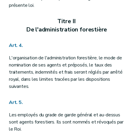
Titre VIII
Des adjudications et délivrances de la glandée, du panage, de la paisson, des chablis, bois de délits et autres produits forestiers
présente loi.
Art. 79
Art. 80
Art. 81
Titre II
Art. 82
De l'administration forestière
Art. 83
Titre IX
Des droits d'usage
Section 1
Dispositions relatives aux droits d'usage en général
Art. 4.
Art. 84
Art. 85
L'organisation de l'administration forestière, le mode de
Art. 86
nomination de ses agents et préposés, le taux des
Art. 87
Section 2
Dispositions relatives aux droits d'usage en bois seulement
traitements, indemnités et frais seront réglés par arrêté
Art. 88
royal, dans les limites tracées par les dispositions
Art. 89
suivantes.
Art. 90
Art. 91
Art. 92
Art. 5.
Section 3
Dispositions applicables aux droits de pâturage, glandée et panage
Art. 93
Les employés du grade de garde général et au-dessus
Art. 94
Art. 95
sont agents forestiers. Ils sont nommés et révoqués par
Art. 96
le Roi.