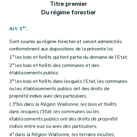
Art. 18
Titre premier
Art. 19
Du régime forestier
Art. 20
Art. 21
Art. 22
er
Art. 1
.
Art. 23
Titre III
Délimitations et abornements
Sont soumis au régime forestier et seront administrés
Art. 24
Art. 25
conformément aux dispositions de la présente loi:
Art. 26
1° les bois et forêts qui font partie du domaine de l'Etat;
Art. 27
2° les bois et forêts des communes et des
Art. 28
Art. 29
établissements publics;
Art. 30
3° les bois et forêts dans lesquels l'Etat, les communes
Titre IV
Aménagements
ou les établissements publics ont des droits de
Art. 31
Art. 32
propriété indivis avec des particuliers;
Art. 33
(
3°bis dans la Région Wallonne, les bois et forêts
Art. 34
dans lesquels l'Etat, les communes ou les
Art. 35
Titre V
Des adjudications de coupes
établissements publics ont des droits de propriété
Section 1
Dispositions générales
indivis entre eux ou avec des particuliers;
Art. 36
4° dans la Région Wallonne, les terrains incultes,
Art. 37