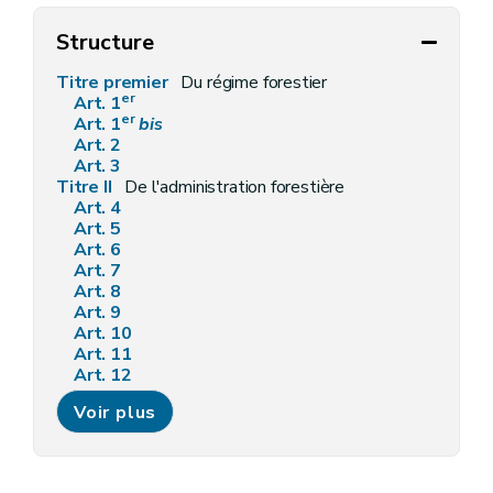
Structure
Titre premier
Du régime forestier
er
Art. 1
er
Art. 1
bis
Art. 2
Art. 3
Titre II
De l'administration forestière
Art. 4
Art. 5
Art. 6
Art. 7
Art. 8
Art. 9
Art. 10
Art. 11
Art. 12
Art. 13
Voir plus
Art. 14
Art. 15
Art. 16
Art. 17