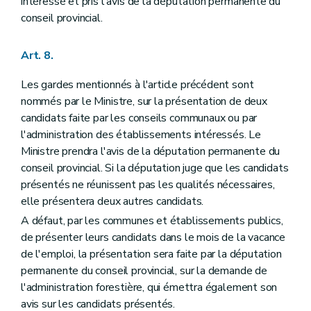
intéressé et pris l'avis de la députation permanente du
Titre XI
De la procédure en matière de délits commis dans les bois soumis au régime forestier
conseil provincial.
Section 1
De la poursuite des délits
Art. 120
Art. 121
Art. 8.
Art. 122
Art. 123
Les gardes mentionnés à l'article précédent sont
Art. 124
Art. 125
nommés par le Ministre, sur la présentation de deux
Art. 126
candidats faite par les conseils communaux ou par
Art. 127
l'administration des établissements intéressés. Le
Art. 128
Art. 129
Ministre prendra l'avis de la députation permanente du
Art. 130
conseil provincial. Si la députation juge que les candidats
Art. 131
présentés ne réunissent pas les qualités nécessaires,
Art. 132
elle présentera deux autres candidats.
Art. 133
Art. 134
A défaut, par les communes et établissements publics,
Art. 135
de présenter leurs candidats dans le mois de la vacance
Art. 136
de l'emploi, la présentation sera faite par la députation
Art. 137
Art. 138
permanente du conseil provincial, sur la demande de
Art. 139
l'administration forestière, qui émettra également son
Art. 140
avis sur les candidats présentés.
Art. 141