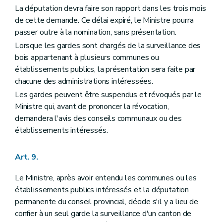
La députation devra faire son rapport dans les trois mois
Art. 142
Art. 143
de cette demande. Ce délai expiré, le Ministre pourra
Art. 144
passer outre à la nomination, sans présentation.
Art. 145
Lorsque les gardes sont chargés de la surveillance des
Art. 146
Art. 147
bois appartenant à plusieurs communes ou
Section 2
De l'exécution des jugements
établissements publics, la présentation sera faite par
Art. 148
chacune des administrations intéressées.
Art. 149
Art. 150
Les gardes peuvent être suspendus et révoqués par le
Art. 151
Ministre qui, avant de prononcer la révocation,
Art. 152
demandera l'avis des conseils communaux ou des
Art. 153
établissements intéressés.
Titre XII
Des peines et condamnations pour tous les bois et forêts en général
Art. 154
Art. 155
Art. 9.
Art. 156
Art. 157
Art. 158
Le Ministre, après avoir entendu les communes ou les
Art. 159
établissements publics intéressés et la députation
Art. 160
permanente du conseil provincial, décide s'il y a lieu de
Art. 161
confier à un seul garde la surveillance d'un canton de
Art. 162