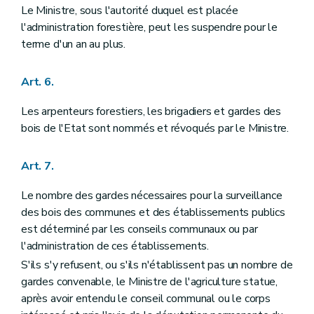
Art. 97
Le Ministre, sous l'autorité duquel est placée
Art. 98
l'administration forestière, peut les suspendre pour le
Art. 99
Art. 100
terme d'un an au plus.
Art. 101
Art. 102
Titre X
Police et conservation des bois
Art. 6.
Art. 103
Art. 104
Les arpenteurs forestiers, les brigadiers et gardes des
Art. 105
bois de l'Etat sont nommés et révoqués par le Ministre.
Art. 106
Art. 107
Art. 108
Art. 7.
Art. 109
Art. 110
Le nombre des gardes nécessaires pour la surveillance
Art. 111
des bois des communes et des établissements publics
Art. 112
Art. 113
est déterminé par les conseils communaux ou par
Art. 114
l'administration de ces établissements.
Art. 115
S'ils s'y refusent, ou s'ils n'établissent pas un nombre de
Art. 116
Art. 117
gardes convenable, le Ministre de l'agriculture statue,
Art. 118
après avoir entendu le conseil communal ou le corps
Art. 119