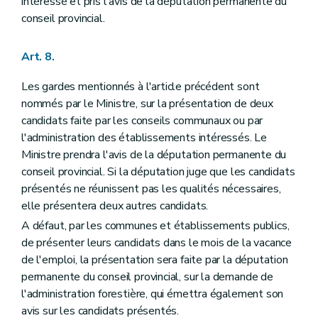
intéressé et pris l'avis de la députation permanente du
Titre XI
De la procédure en matière de délits commis dans les bois soumis au régime forestier
conseil provincial.
Section 1
De la poursuite des délits
Art. 120
Art. 121
Art. 8.
Art. 122
Art. 123
Les gardes mentionnés à l'article précédent sont
Art. 124
Art. 125
nommés par le Ministre, sur la présentation de deux
Art. 126
candidats faite par les conseils communaux ou par
Art. 127
l'administration des établissements intéressés. Le
Art. 128
Art. 129
Ministre prendra l'avis de la députation permanente du
Art. 130
conseil provincial. Si la députation juge que les candidats
Art. 131
présentés ne réunissent pas les qualités nécessaires,
Art. 132
elle présentera deux autres candidats.
Art. 133
Art. 134
A défaut, par les communes et établissements publics,
Art. 135
de présenter leurs candidats dans le mois de la vacance
Art. 136
de l'emploi, la présentation sera faite par la députation
Art. 137
Art. 138
permanente du conseil provincial, sur la demande de
Art. 139
l'administration forestière, qui émettra également son
Art. 140
avis sur les candidats présentés.
Art. 141