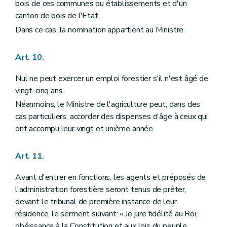
Art. 163
bois de ces communes ou établissements et d'un
Art. 164
canton de bois de l'Etat.
Art. 165
Dans ce cas, la nomination appartient au Ministre.
Art. 166
Art. 167
Art. 168
Art. 10.
Art. 169
Art. 170
Nul ne peut exercer un emploi forestier s'il n'est âgé de
Art. 171
Art. 172
vingt-cinq ans.
Art. 173
Néanmoins, le Ministre de l'agriculture peut, dans des
Art. 174
cas particuliers, accorder des dispenses d'âge à ceux qui
Art. 175
Art. 176
ont accompli leur vingt et unième année.
Titre XIII
Des bois et forêts des particuliers
Art. 177
Art. 11.
Art. 178
Art. 179
Art. 179
bis
Avant d'entrer en fonctions, les agents et préposés de
Art. 180
l'administration forestière seront tenus de prêter,
Art. 181
devant le tribunal de première instance de leur
Art. 182
résidence, le serment suivant: « Je jure fidélité au Roi,
Art. 183
Art. 184
obéissance à la Constitution et aux lois du peuple