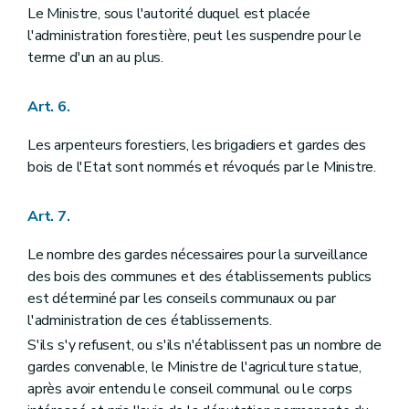
Art. 97
Le Ministre, sous l'autorité duquel est placée
Art. 98
l'administration forestière, peut les suspendre pour le
Art. 99
Art. 100
terme d'un an au plus.
Art. 101
Art. 102
Titre X
Police et conservation des bois
Art. 6.
Art. 103
Art. 104
Les arpenteurs forestiers, les brigadiers et gardes des
Art. 105
bois de l'Etat sont nommés et révoqués par le Ministre.
Art. 106
Art. 107
Art. 108
Art. 7.
Art. 109
Art. 110
Le nombre des gardes nécessaires pour la surveillance
Art. 111
des bois des communes et des établissements publics
Art. 112
Art. 113
est déterminé par les conseils communaux ou par
Art. 114
l'administration de ces établissements.
Art. 115
S'ils s'y refusent, ou s'ils n'établissent pas un nombre de
Art. 116
Art. 117
gardes convenable, le Ministre de l'agriculture statue,
Art. 118
après avoir entendu le conseil communal ou le corps
Art. 119