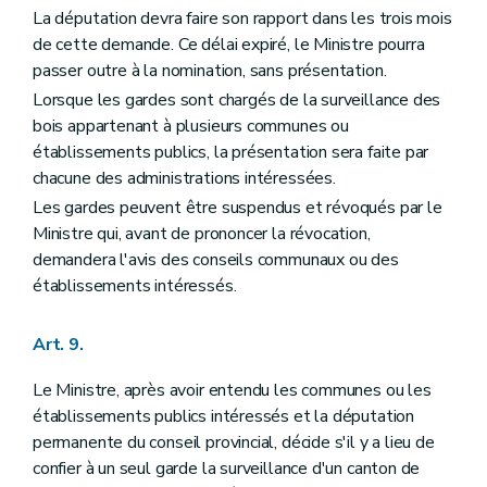
La députation devra faire son rapport dans les trois mois
Art. 142
Art. 143
de cette demande. Ce délai expiré, le Ministre pourra
Art. 144
passer outre à la nomination, sans présentation.
Art. 145
Lorsque les gardes sont chargés de la surveillance des
Art. 146
Art. 147
bois appartenant à plusieurs communes ou
Section 2
De l'exécution des jugements
établissements publics, la présentation sera faite par
Art. 148
chacune des administrations intéressées.
Art. 149
Art. 150
Les gardes peuvent être suspendus et révoqués par le
Art. 151
Ministre qui, avant de prononcer la révocation,
Art. 152
demandera l'avis des conseils communaux ou des
Art. 153
établissements intéressés.
Titre XII
Des peines et condamnations pour tous les bois et forêts en général
Art. 154
Art. 155
Art. 9.
Art. 156
Art. 157
Art. 158
Le Ministre, après avoir entendu les communes ou les
Art. 159
établissements publics intéressés et la députation
Art. 160
permanente du conseil provincial, décide s'il y a lieu de
Art. 161
confier à un seul garde la surveillance d'un canton de
Art. 162