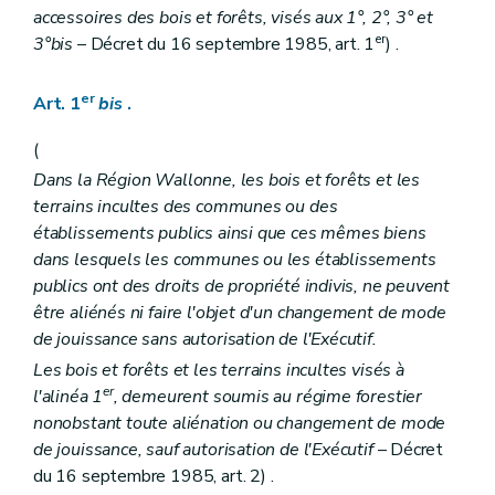
Art. 38
accessoires des bois et forêts, visés aux 1°, 2°, 3° et
Art. 39
er
3°bis
– Décret du 16 septembre 1985, art. 1
) .
Art. 40
Art. 41
Art. 42
er
Art. 1
bis
.
Art. 43
Art. 44
(
Section 2
Dispositions particulières aux bois indivis
Dans la Région Wallonne, les bois et forêts et les
Art. 45
Art. 46
terrains incultes des communes ou des
Section 3
Dispositions particulières aux bois des communes et des établissements publics
établissements publics ainsi que ces mêmes biens
Art. 47
dans lesquels les communes ou les établissements
Art. 48
publics ont des droits de propriété indivis, ne peuvent
Art. 49
Art. 50
être aliénés ni faire l'objet d'un changement de mode
Titre VI
Des exploitations
de jouissance sans autorisation de l'Exécutif.
Section 1
Dispositions générales
Les bois et forêts et les terrains incultes visés à
Art. 51
er
Art. 52
l'alinéa 1
, demeurent soumis au régime forestier
Art. 53
nonobstant toute aliénation ou changement de mode
Art. 54
de jouissance, sauf autorisation de l'Exécutif
– Décret
Art. 55
du 16 septembre 1985, art. 2) .
Art. 56