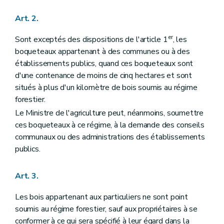
Art. 57
Art. 58
Art. 2.
Art. 59
Art. 60
er
Sont exceptés des dispositions de l'article 1
, les
Art. 61
Art. 62
boqueteaux appartenant à des communes ou à des
Art. 63
établissements publics, quand ces boqueteaux sont
Art. 64
d'une contenance de moins de cinq hectares et sont
Art. 65
situés à plus d'un kilomètre de bois soumis au régime
Art. 66
Art. 67
forestier.
Art. 68
Le Ministre de l'agriculture peut, néanmoins, soumettre
Section 2
Dispositions applicables aux bois des communes seulement
ces boqueteaux à ce régime, à la demande des conseils
Art. 69
Titre VII
Réarpentages et recolements
communaux ou des administrations des établissements
Art. 70
publics.
Art. 71
Art. 72
Art. 73
Art. 3.
Art. 74
Art. 75
Les bois appartenant aux particuliers ne sont point
Art. 76
soumis au régime forestier, sauf aux propriétaires à se
Art. 77
Art. 78
conformer à ce qui sera spécifié à leur égard dans la