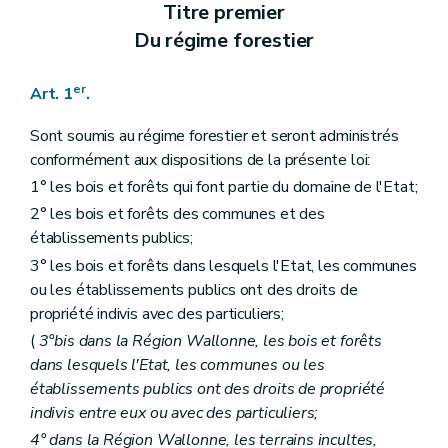
Art. 18
Titre premier
Art. 19
Du régime forestier
Art. 20
Art. 21
Art. 22
er
Art. 1
.
Art. 23
Titre III
Délimitations et abornements
Sont soumis au régime forestier et seront administrés
Art. 24
Art. 25
conformément aux dispositions de la présente loi:
Art. 26
1° les bois et forêts qui font partie du domaine de l'Etat;
Art. 27
2° les bois et forêts des communes et des
Art. 28
Art. 29
établissements publics;
Art. 30
3° les bois et forêts dans lesquels l'Etat, les communes
Titre IV
Aménagements
ou les établissements publics ont des droits de
Art. 31
Art. 32
propriété indivis avec des particuliers;
Art. 33
(
3°bis dans la Région Wallonne, les bois et forêts
Art. 34
dans lesquels l'Etat, les communes ou les
Art. 35
Titre V
Des adjudications de coupes
établissements publics ont des droits de propriété
Section 1
Dispositions générales
indivis entre eux ou avec des particuliers;
Art. 36
4° dans la Région Wallonne, les terrains incultes,
Art. 37