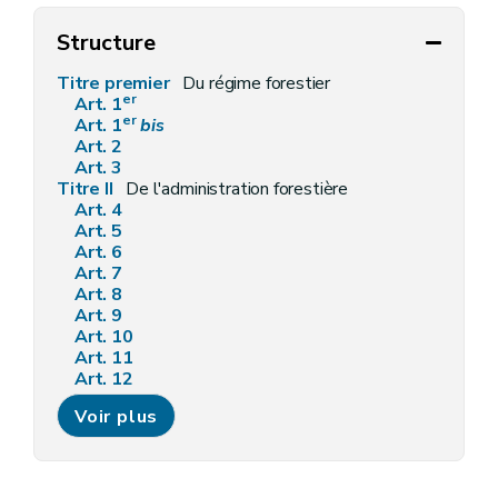
Structure
Titre premier
Du régime forestier
er
Art. 1
er
Art. 1
bis
Art. 2
Art. 3
Titre II
De l'administration forestière
Art. 4
Art. 5
Art. 6
Art. 7
Art. 8
Art. 9
Art. 10
Art. 11
Art. 12
Art. 13
Voir plus
Art. 14
Art. 15
Art. 16
Art. 17