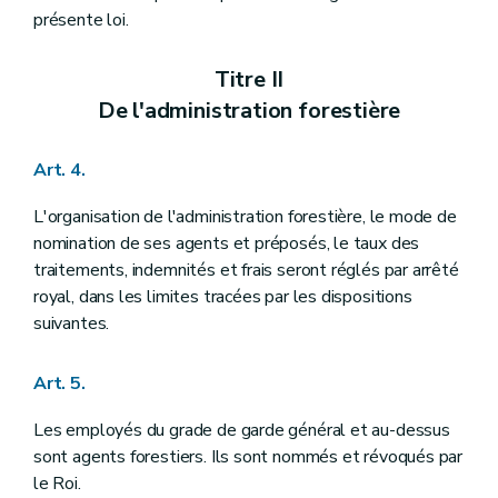
Titre VIII
Des adjudications et délivrances de la glandée, du panage, de la paisson, des chablis, bois de délits et autres produits forestiers
présente loi.
Art. 79
Art. 80
Art. 81
Titre II
Art. 82
De l'administration forestière
Art. 83
Titre IX
Des droits d'usage
Section 1
Dispositions relatives aux droits d'usage en général
Art. 4.
Art. 84
Art. 85
L'organisation de l'administration forestière, le mode de
Art. 86
nomination de ses agents et préposés, le taux des
Art. 87
Section 2
Dispositions relatives aux droits d'usage en bois seulement
traitements, indemnités et frais seront réglés par arrêté
Art. 88
royal, dans les limites tracées par les dispositions
Art. 89
suivantes.
Art. 90
Art. 91
Art. 92
Art. 5.
Section 3
Dispositions applicables aux droits de pâturage, glandée et panage
Art. 93
Les employés du grade de garde général et au-dessus
Art. 94
Art. 95
sont agents forestiers. Ils sont nommés et révoqués par
Art. 96
le Roi.