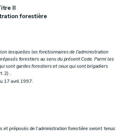
ndivis
itre II
tration forestière
is des communes et des établissements publics
on lesquelles les fonctionnaires de l'administration
 préposés forestiers au sens du présent Code. Parmi les
qui sont gardes forestiers et ceux qui sont brigadiers
. 2) .
u 17 avril 1997.
s et préposés de l'administration forestière seront tenus