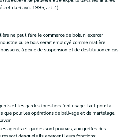
on forestière ne peuvent être experts dans les affaires
cret du 6 avril 1995, art. 4) .
ière ne peut faire le commerce de bois, ni exercer
industrie où le bois serait employé comme matière
de boissons, à peine de suspension et de destitution en cas
age, de la paisson, des chablis, bois de délits et autres produits forestiers
nts et les gardes forestiers font usage, tant pour la
is que pour les opérations de balivage et de martelage,
avoir:
 les agents et gardes sont pourvus, aux greffes des
'usage en général
 ressort desquels ils exercent leurs fonctions;