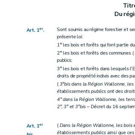
Art. 15
Titr
Art. 16 à 18
Du régi
Art. 19
Art. 20
er
Sont soumis au régime forestier et se
Art. 1
.
Art. 21
présente loi:
Art. 22
1° les bois et forêts qui font partie d
Art. 23
2° les bois et forêts des communes (
Titre III
Délimitations et abornements
publics;
Art. 24
3° les bois et forêts dans lesquels l
droits de propriété indivis avec des par
Art. 25
(
3°bis dans la Région Wallonne, les 
Art. 26
établissements publics ont des droits
Art. 27
4° dans la Région Wallonne, les terrai
Art. 28
2°, 3° et 3°bis
– Décret du 16 septemb
Art. 29
Art. 30
er
(
Dans la Région Wallonne, les bois e
Art. 1
Titre IV
Aménagements
établissements publics ainsi que c
bis
.