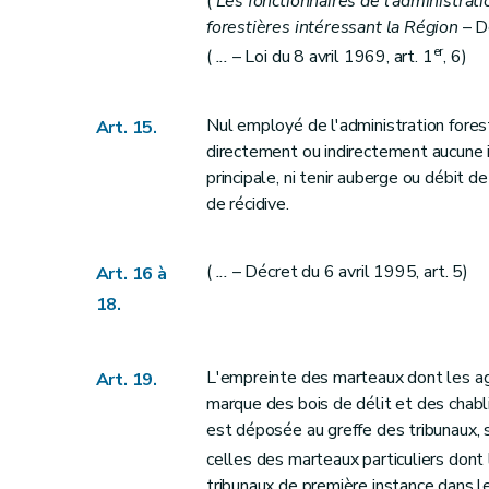
(
Les fonctionnaires de l'administrati
Art. 71
forestières intéressant la Région
– Dé
Art. 72
er
(
...
– Loi du 8 avril 1969, art. 1
, 6)
Art. 73
Art. 74
Art. 75
Nul employé de l'administration forest
Art. 15.
directement ou indirectement aucune 
Art. 76
principale, ni tenir auberge ou débit 
Art. 77
de récidive.
Art. 78
Titre VIII
Des adjudications et délivrances de la glandée, du pan
(
...
– Décret du 6 avril 1995, art. 5)
Art. 16 à
Art. 79
18.
Art. 80
Art. 81
Art. 82
L'empreinte des marteaux dont les age
Art. 19.
Art. 83
marque des bois de délit et des chabl
est déposée au greffe des tribunaux, s
Titre IX
Des droits d'usage
celles des marteaux particuliers dont
Section 1
Dispositions relatives aux droits d
tribunaux de première instance dans le