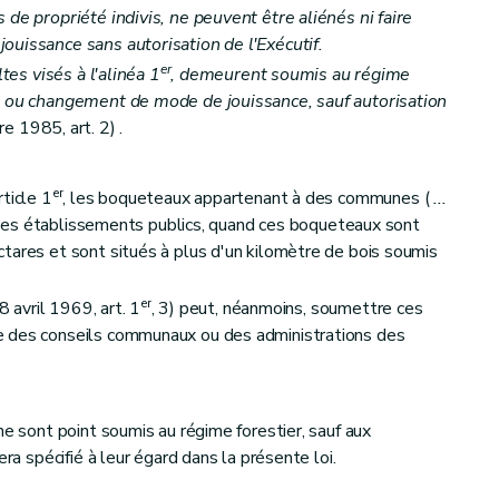
 de propriété indivis, ne peuvent être aliénés ni faire
ouissance sans autorisation de l'Exécutif.
er
ltes visés à l'alinéa 1
, demeurent soumis au régime
n ou changement de mode de jouissance, sauf autorisation
 1985, art. 2) .
er
ticle 1
, les boqueteaux appartenant à des communes (
...
 des établissements publics, quand ces boqueteaux sont
tares et sont situés à plus d'un kilomètre de bois soumis
er
8 avril 1969, art. 1
, 3) peut, néanmoins, soumettre ces
e des conseils communaux ou des administrations des
ne sont point soumis au régime forestier, sauf aux
era spécifié à leur égard dans la présente loi.