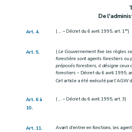
Section 2
Dispositions particulières aux bois i
T
Art. 45
De l'adminis
Art. 46
Section 3
Dispositions particulières aux bo
er
(
...
– Décret du 6 avril 1995, art. 1
)
Art. 4.
Art. 47
Art. 48
Art. 49
(
Le Gouvernement fixe les règles sel
Art. 5.
Art. 50
forestière sont agents forestiers ou
préposés forestiers, il désigne ceux 
Titre VI
Des exploitations
forestiers
– Décret du 6 avril 1995, art
Section 1
Dispositions générales
Cet article a été exécuté par l'AGW d
Art. 51
Art. 52
(
...
– Décret du 6 avril 1995, art. 3)
Art. 53
Art. 6 à
Art. 54
10.
Art. 55
Art. 56
Avant d'entrer en fonctions, les agent
Art. 11.