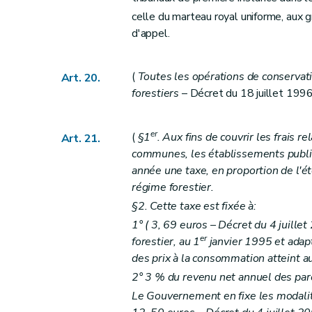
Art. 84
celle du marteau royal uniforme, aux 
Art. 85
d'appel.
Art. 86
Art. 87
(
Toutes les opérations de conservati
Art. 20.
Section 2
Dispositions relatives aux droits 
forestiers
– Décret du 18 juillet 1996,
Art. 88
Art. 89
er
(
§1
. Aux fins de couvrir les frais r
Art. 90
Art. 21.
communes, les établissements publics
Art. 91
année une taxe, en proportion de l'é
Art. 92
régime forestier.
Section 3
Dispositions applicables aux droit
§2. Cette taxe est fixée à:
Art. 93
1° (
3, 69 euros
– Décret du 4 juillet
Art. 94
er
forestier, au 1
janvier 1995 et adap
Art. 95
des prix à la consommation atteint a
Art. 96
2° 3 % du revenu net annuel des par
Art. 97
Le Gouvernement en fixe les modalité