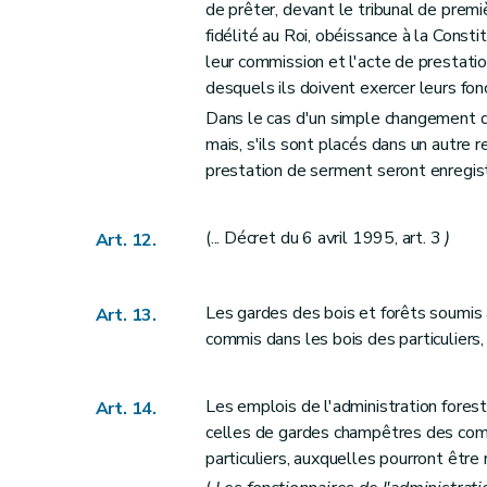
Art. 57
de prêter, devant le tribunal de premiè
Art. 58
fidélité au Roi, obéissance à la Consti
leur commission et l'acte de prestatio
Art. 59
desquels ils doivent exercer leurs fon
Art. 60
Dans le cas d'un simple changement d
Art. 61
mais, s'ils sont placés dans un autre 
Art. 62
prestation de serment seront enregist
Art. 63
Art. 64
(... Décret du 6 avril 1995, art. 3
)
Art. 12.
Art. 65
Art. 66
Art. 67
Les gardes des bois et forêts soumis 
Art. 13.
Art. 68
commis dans les bois des particuliers, 
Section 2
Dispositions applicables aux boi
Art. 69
Les emplois de l'administration fores
Art. 14.
Titre VII
Réarpentages et recolements
celles de gardes champêtres des com
Art. 70
particuliers, auxquelles pourront être