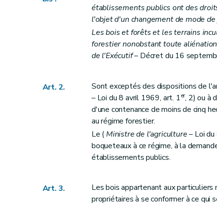
Art. 31
établissements publics ont des droits
Art. 32
l'objet d'un changement de mode de j
Art. 33
Les bois et forêts et les terrains incu
Art. 34
forestier nonobstant toute aliénatio
Art. 35
de l'Exécutif
– Décret du 16 septembre
Titre V
Des adjudications de coupes
Section 1
Dispositions générales
Sont exceptés des dispositions de l'ar
Art. 2.
Art. 36
er
– Loi du 8 avril 1969, art. 1
, 2) ou à
d'une contenance de moins de cinq hec
Art. 37
au régime forestier.
Art. 38
Le (
Ministre de l'agriculture
– Loi du 
Art. 39
boqueteaux à ce régime, à la demand
Art. 40
établissements publics.
Art. 41
Art. 42
Les bois appartenant aux particuliers 
Art. 3.
Art. 43
propriétaires à se conformer à ce qui s
Art. 44