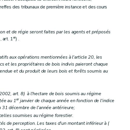
greffes des tribunaux de première instance et des cours
on et de régie seront faites par les agents et préposés
d'usage en bois seulement
er
 art. 1
) .
elatifs aux opérations mentionnées à l'article 20, les
 et les propriétaires de bois indivis paieront chaque
tendue et du produit de leurs bois et forêts soumis au
s de pâturage, glandée et panage
 2002, art. 8) à l'hectare de bois soumis au régime
er
tée au 1
janvier de chaque année en fonction de l'indice
u 31 décembre de l'année antérieure;
celles soumises au régime forestier.
s de perception. Les taxes d'un montant inférieur à (