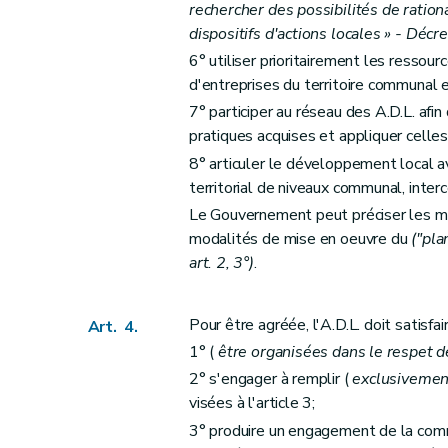
rechercher des possibilités de ratio
dispositifs d'actions locales » - Déc
6° utiliser prioritairement les ressour
d'entreprises du territoire communal 
7° participer au réseau des A.D.L. af
pratiques acquises et appliquer celles-
8° articuler le développement local 
territorial de niveaux communal, interc
Le Gouvernement peut préciser les mis
modalités de mise en oeuvre du
("pla
art. 2, 3°)
.
Pour être agréée, l'A.D.L. doit satisfa
Art. 4.
1° (
être organisées dans le respet de
2° s'engager à remplir (
exclusivemen
visées à l'article 3;
3° produire un engagement de la com