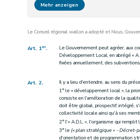
Art. 11
Mehr anzeigen
Le Conseil régional wallon a adopté et Nous, Gouver
er
Le Gouvernement peut agréer, aux con
Art. 1
.
Développement Local, en abrégé « A.D.
fixées annuellement, des subventions 
Il y a lieu d'entendre, au sens du prése
Art. 2.
1° le « développement local », la pro
consiste en l'amélioration de la qualit
doit être global, prospectif, intégré, 
collectivité locale ainsi qu'à ses mem
2° l'« A.D.L. », l'organisme qui remplit
3° le
(« plan stratégique » - Décret-
d'orientation et de programmation s