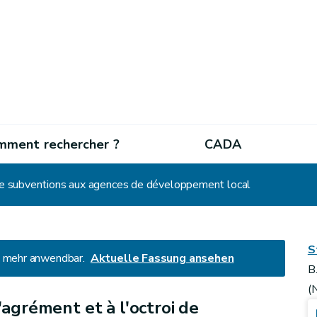
mment rechercher ?
CADA
i de subventions aux agences de développement local
S
ht mehr anwendbar.
Aktuelle Fassung ansehen
B
(
l'agrément et à l'octroi de