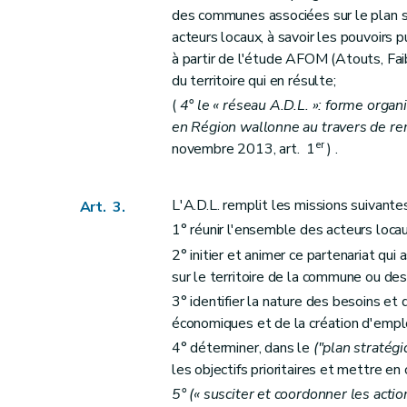
des communes associées sur le plan s
acteurs locaux, à savoir les pouvoirs pu
à partir de l'étude AFOM (Atouts, Fai
du territoire qui en résulte;
(
4° le « réseau A.D.L. »: forme organ
en Région wallonne au travers de re
er
novembre 2013, art. 1
) .
L'A.D.L. remplit les missions suivante
Art. 3.
1° réunir l'ensemble des acteurs loca
2° initier et animer ce partenariat qui 
sur le territoire de la commune ou d
3° identifier la nature des besoins e
économiques et de la création d'emplo
4° déterminer, dans le
("plan stratég
les objectifs prioritaires et mettre en 
5° (« susciter et coordonner les actio