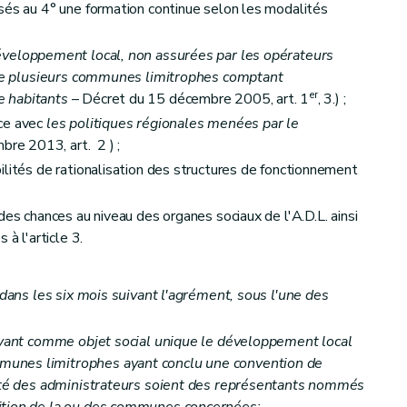
sés au 4° une formation continue selon les modalités
éveloppement local, non assurées par les opérateurs
u de plusieurs communes limitrophes comptant
er
e habitants
– Décret du 15 décembre 2005, art. 1
, 3.) ;
nce avec
les politiques régionales menées par le
re 2013, art. 2 ) ;
ilités de rationalisation des structures de fonctionnement
des chances au niveau des organes sociaux de l'A.D.L. ainsi
 à l'article 3.
 dans les six mois suivant l'agrément, sous l'une des
 ayant comme objet social unique le développement local
unes limitrophes ayant conclu une convention de
rité des administrateurs soient des représentants nommés
ition de la ou des communes concernées;