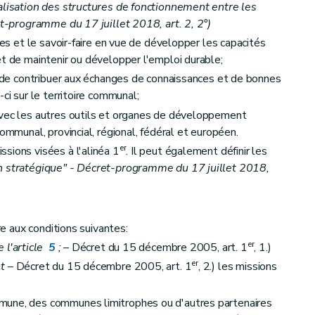
nalisation des structures de fonctionnement entre les
ret-programme du 17 juillet 2018, art. 2, 2°)
ces et le savoir-faire en vue de développer les capacités
et de maintenir ou développer l'emploi durable;
in de contribuer aux échanges de connaissances et de bonnes
ci sur le territoire communal;
avec les autres outils et organes de développement
ommunal, provincial, régional, fédéral et européen.
er
sions visées à l'alinéa 1
. Il peut également définir les
n stratégique" - Décret-programme du 17 juillet 2018,
ire aux conditions suivantes:
er
 l'article
5
;
– Décret du 15 décembre 2005, art. 1
, 1.)
er
t
– Décret du 15 décembre 2005, art. 1
, 2.) les missions
mune, des communes limitrophes ou d'autres partenaires