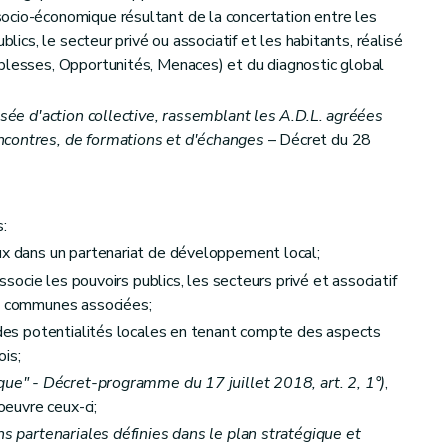
ocio-économique résultant de la concertation entre les
blics, le secteur privé ou associatif et les habitants, réalisé
blesses, Opportunités, Menaces) et du diagnostic global
isée d'action collective, rassemblant les A.D.L. agréées
ncontres, de formations et d'échanges
– Décret du 28
s:
ux dans un partenariat de développement local;
associe les pouvoirs publics, les secteurs privé et associatif
es communes associées;
t des potentialités locales en tenant compte des aspects
is;
ique" - Décret-programme du 17 juillet 2018, art. 2, 1°)
,
oeuvre ceux-ci;
ns partenariales définies dans le plan stratégique et