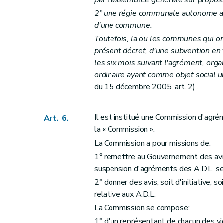
2° une régie communale autonome ay
d'une commune.
Toutefois, la ou les communes qui ont
présent décret, d'une subvention en t
les six mois suivant l'agrément, org
ordinaire ayant comme objet social
du 15 décembre 2005, art. 2) .
Il est institué une Commission d'ag
Art. 6.
la « Commission ».
La Commission a pour missions de:
1° remettre au Gouvernement des avis m
suspension d'agréments des A.D.L. se
2° donner des avis, soit d'initiative,
relative aux A.D.L.
La Commission se compose:
1° d'un représentant de chacun des vi