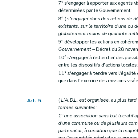
7° s'engager à apporter aux agents vi
déterminées par le Gouvernement;
8° (
s'engager dans des actions de d
existants, sur le territoire d'une o
globalement moins de quarante mill
9° développer les actions en cohére
Gouvernement
– Décret du 28 novemb
10° s'engager à rechercher des possib
entre les dispositifs d'actions locales;
11° s'engager à tendre vers l'égalité 
que dans l'exercice des missions visées
(
L'A.D.L. est organisée, au plus tard
Art. 5.
formes suivantes:
1° une association sans but lucratif
d'une commune ou de plusieurs comm
partenariat, à condition que la majo
par l'assemblée générale sur propos