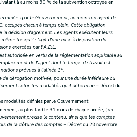
quivalant à au moins 30 % de la subvention octroyée en
éterminées par le Gouvernement, au moins un agent de
C, occupés chacun à temps plein. Cette obligation
de la décision d'agrément. Les agents exécutent leurs
L. même lorsqu'il s'agit d'une mise à disposition du
ions exercées par l'A.D.L.
 est autorisée en vertu de la réglementation applicable au
remplacement de l'agent dont le temps de travail est
er
nditions prévues à l'alinéa 1
.
e de dérogation motivée, pour une durée inférieure ou
nement selon les modalités qu'il détermine
– Décret du
des modalités définies par le Gouvernement;
nement, au plus tard le 31 mars de chaque année, (
un
ouvernement précise le contenu, ainsi que les comptes
ois de la clôture des comptes
– Décret du 28 novembre