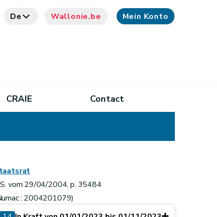
De
Wallonie.be
Mein Konto
CRAIE
Contact
taatsrat
.S. vom 29/04/2004, p. 35484
Numac : 2004201079)
14
In Kraft von 01/01/2023 bis 01/11/2023