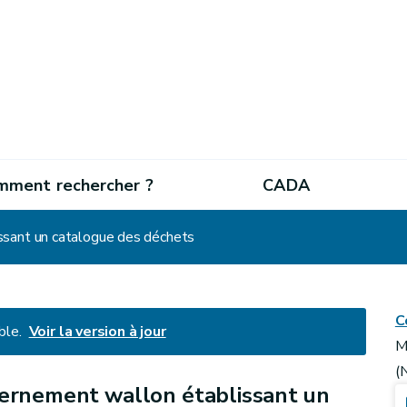
mment rechercher ?
CADA
ssant un catalogue des déchets
C
ble.
Voir la version à jour
M
(
ernement wallon établissant un