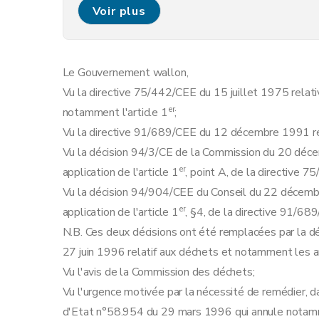
Art. 10
Voir plus
Art. 11
Art.
11/2
Art.
11/3
Le Gouvernement wallon,
Art.
11/4
Vu la directive 75/442/CEE du 15 juillet 1975 relati
Art. 11/5
er
notamment l'article 1
;
Art. 11/6
Vu la directive 91/689/CEE du 12 décembre 1991 re
Art. 12
Vu la décision 94/3/CE de la Commission du 20 déce
Art. 13
er
application de l'article 1
, point A, de la directive 
Art. 14
Vu la décision 94/904/CEE du Conseil du 22 décemb
Art. 15
er
application de l'article 1
, §4, de la directive 91/68
Art. 16
N.B. Ces deux décisions ont été remplacées par la 
Annexe
27 juin 1996 relatif aux déchets et notamment les ar
Annexe
Vu l'avis de la Commission des déchets;
Annexe
Vu l'urgence motivée par la nécessité de remédier, d
Annexe
d'Etat n°58.954 du 29 mars 1996 qui annule notamm