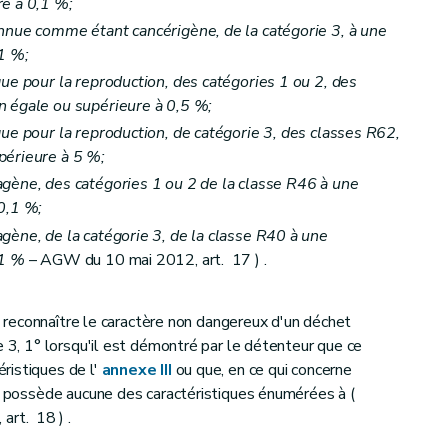
re à 0,1 %;
nnue comme étant cancérigène, de la catégorie 3, à une
1 %;
ue pour la reproduction, des catégories 1 ou 2, des
n égale ou supérieure à 0,5 %;
que pour la reproduction, de catégorie 3, des classes R62,
périeure à 5 %;
gène, des catégories 1 ou 2 de la classe R46 à une
0,1 %;
gène, de la catégorie 3, de la classe R40 à une
 1 %
– AGW du 10 mai 2012, art. 17 ) .
e, reconnaître le caractère non dangereux d'un déchet
e 3, 1° lorsqu'il est démontré par le détenteur que ce
ristiques de l'
annexe III
ou que, en ce qui concerne
ne possède aucune des caractéristiques énumérées à (
rt. 18 ) .