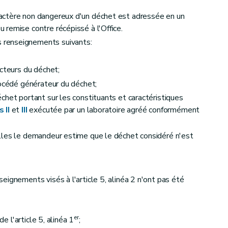
actère non dangereux d'un déchet est adressée en un
remise contre récépissé à l'Office.
renseignements suivants:
ucteurs du déchet;
rocédé générateur du déchet;
chet portant sur les constituants et caractéristiques
 II
et
III
exécutée par un laboratoire agréé conformément
lles le demandeur estime que le déchet considéré n'est
eignements visés à l'article 5, alinéa 2 n'ont pas été
er
de l'article 5, alinéa 1
;