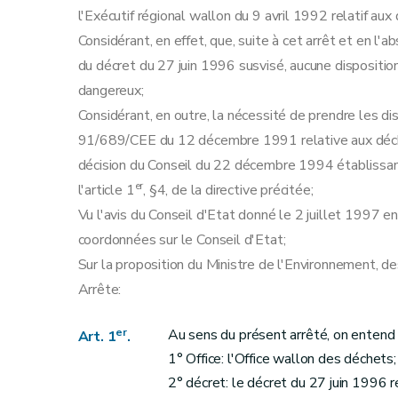
Annexe
l'Exécutif régional wallon du 9 avril 1992 relatif au
Annexe
Considérant, en effet, que, suite à cet arrêt et en l
du décret du 27 juin 1996 susvisé, aucune disposition
dangereux;
Considérant, en outre, la nécessité de prendre les di
91/689/CEE du 12 décembre 1991 relative aux déche
décision du Conseil du 22 décembre 1994 établissan
er
l'article 1
, §4, de la directive précitée;
Vu l'avis du Conseil d'Etat donné le 2 juillet 1997 en 
coordonnées sur le Conseil d'Etat;
Sur la proposition du Ministre de l'Environnement, de
Arrête:
er
Au sens du présent arrêté, on entend 
Art. 1
.
1° Office: l'Office wallon des déchets;
2° décret: le décret du 27 juin 1996 r