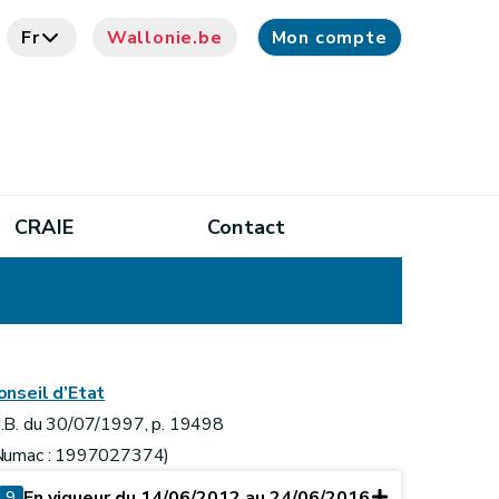
Fr
Wallonie.be
Mon compte
CRAIE
Contact
onseil d’Etat
.B. du 30/07/1997, p. 19498
Numac : 1997027374)
9
En vigueur du 14/06/2012 au 24/06/2016